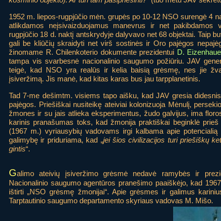
1952 m. liepos-rugpjūčio mėn. grupės po 10-12 NSO surengė 4 nak
atlikdamos neįsivaizduojamus manevrus ir net pakibdamos vi
rugpjūčio 18 d. naktį antskrydyje dalyvavo net 68 objektai. Taip b
gali be kliūčių skraidyti net virš sostinės ir Oro pajėgos nepaj
žinomame R. Chilenkoterio dokumente prezidentui
D. Eizenhauer
tampa vis svarbesnė nacionalinio saugumo požiūriu. JAV gener
teigė, kad NSO yra realūs ir kelia baisią grėsmę, nes jie ž
įsiveržimą. Jis manė, kad kitas karas bus jau tarpplanetinis.
Tad 7-me dešimtm. visiems tapo aišku, kad JAV gresia didesnis 
pajėgos. Priešiškai nusiteikę ateiviai kolonizuoja Mėnulį, persek
žmones ir su jais atlieka eksperimentus, žudo galvijus, ima floro
karinis pranašumas toks, kad žmonija praktiškai beginklė pri
(1967 m.) vyriausybių vadovams irgi kalbama apie potencialią a
galimybę ir priduriama, kad „
jei šios civilizacijos turi priešiškų
gintis
“.
G
alimo ateivių įsiveržimo grėsmė nedavė ramybės ir prez
Nacionalinio saugumo agentūros pranešimo paaiškėjo, kad 1967 m
ištirti „NSO grėsmę žmonijai“. Apie grėsmes ir galimus karin
Tarptautinio saugumo departamento skyriaus vadovas M. Mišo.