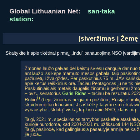
Global Lithuanian Net:
san-taka
station:
Įsiveržimas į Žemę
Skaitykite ir apie tikėtinai pirmąjį „indų" panaudojimą NSO įvardiji
Žmonės laužo galvas dėl keistų šviesų danguje dar nuo tų
ant laužo išsikepė mamuto mėsos gabalą, taip pasisotino
pažiūrėtų į žvaigždes. Per paskutinius 75 m. JAV kariški
apie keitus reiškinius ore. Tačiau Pentagonas jų ne tik n
Paskutiniaisiais metais daugelis žinomų ir gerbiamų žmoni
– pvz., senatorius
Garis Ridas
– tačiau be rezultatų. 20
1)
Rubio
(beje, žinomas neigiamu požiūriu į Rusiją ir brol
skaidrumo tuo klausimu. Jis iškėlė įstatymo su reikalavi
vyriausybė ‚Išklotų“ viską, ką žino apie NSO, klausimą.
Taigi, 2021 m. specialiosios tarnybos paskelbė ataskait
kurioje nurodoma, kad 2004-2021 m. užfiksuoti 144 NSO a
Taigi, pasirodė, kad galingiausia pasaulyje armija ne ką ž
jie juda...