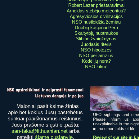
Robert Lazar prieštaravimai
Arnoldas stebėjo meteoritus?
Agresyviosios civilizacijos
NSO nusileidžia žemiau
Duobių kaspinai Peru
Skaitytojų nuotraukos
Slibino žvaigždynas
Juodasis riteris
NSO hipotezės
NSO per amžius
Kodėl jų nėra?
NSO kilmė
Maloniai pasitiksime žinias
apie bet kokius Jūsų pastebėtus
UFO sightings and othe
sunkiai paaiškinamus reiškinius.
Please inform us abo
unexplainable in the nigh
Juos prašome siųsti el.paštu:
in the other fields of life.
san-taka@lithuanian.net
arba
pateikti
šiame puslapyje
.
Review of our site in E