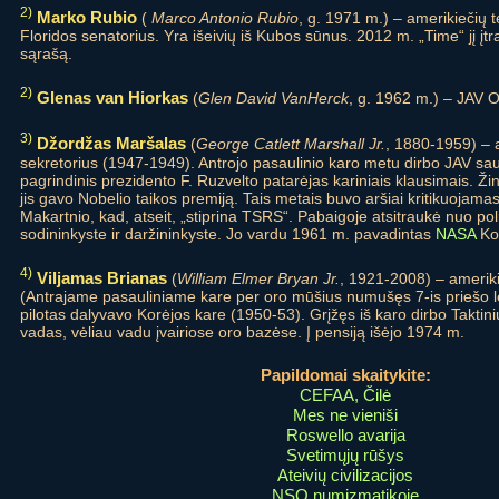
2)
Marko Rubio
(
Marco Antonio Rubio
, g. 1971 m.) – amerikiečių te
Floridos senatorius. Yra išeivių iš Kubos sūnus. 2012 m. „Time“ jį įt
sąrašą.
2)
Glenas van Hiorkas
(
Glen David VanHerck
, g. 1962 m.) – JAV 
3)
Džordžas Maršalas
(
George Catlett Marshall Jr.
, 1880-1959) – a
sekretorius (1947-1949). Antrojo pasaulinio karo metu dirbo JAV s
pagrindinis prezidento F. Ruzvelto patarėjas kariniais klausimais. 
jis gavo Nobelio taikos premiją. Tais metais buvo aršiai kritikuojam
Makartnio, kad, atseit, „stiprina TSRS“. Pabaigoje atsitraukė nuo polit
sodininkyste ir daržininkyste. Jo vardu 1961 m. pavadintas
NASA
Kos
4)
Viljamas Brianas
(
William Elmer Bryan Jr.
, 1921-2008) – ameriki
(Antrajame pasauliniame kare per oro mūšius numušęs 7-is priešo lė
pilotas dalyvavo Korėjos kare (1950-53). Grįžęs iš karo dirbo Taktin
vadas, vėliau vadu įvairiose oro bazėse. Į pensiją išėjo 1974 m.
Papildomai skaitykite:
CEFAA, Čilė
Mes ne vieniši
Roswello avarija
Svetimųjų rūšys
Ateivių civilizacijos
NSO numizmatikoje