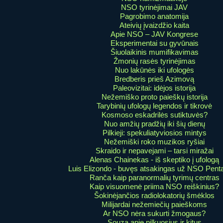
NSO tyrinėjimai JAV
Pagrobimo anatomija
Ateivių įvaizdžio kaita
Apie NSO – JAV Kongrese
Eksperimentai su gyvūnais
Šiuolaikinis mumifikavimas
Žmonių rasės tyrinėjimas
Nuo lakūnės iki ufologės
Bredberis prieš Azimovą
Paleovizitai: idėjos istorija
Nežemiško proto paieškų istorija
Tarybinių ufologų legendos ir tikrovė
Kosmoso eskadrilės sutiktuvės?
Nuo amžių pradžių iki šių dienų
Pilkieji: spekuliatyviosios mintys
Nežemiški roko muzikos ryšiai
Skraido ir nepavejami – tarsi miražai
Alenas Chainekas - iš skeptiko į ufologą
Luis Elizondo - buvęs atsakingas už NSO Pent
Ranča kaip paranormalių tyrimų centras
Kaip visuomenė priima NSO reiškinius?
Šokinėjančios radiolokatorių šmėklos
Milijardai nežemiečių paieškoms
Ar NSO nėra sukurti žmogaus?
Souza apie pilkuosius ir kitus