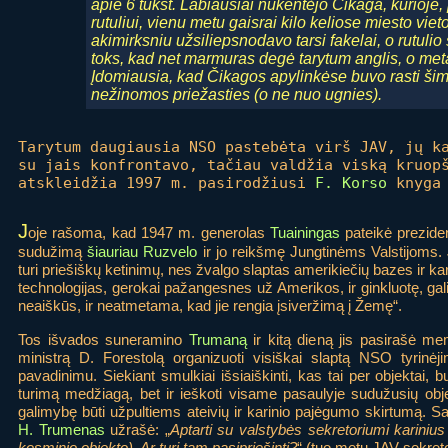
apie 6 tūkst. Labiausiai nukentėjo Čikaga, kurioje,
rutuliui, vienu metu gaisrai kilo keliose miesto vie
akimirksniu užsiliepsnodavo tarsi fakelai, o rutuli
toks, kad net marmuras degė tarytum anglis, o metal
Įdomiausia, kad Čikagos apylinkėse buvo rasti šim
nežinomos priežasties (o ne nuo ugnies).
Tarytum daugiausia NSO pastebėta virš JAV, jų k
su jais konfrontavo, tačiau valdžia viską kruop
atskleidžia 1997 m. pasirodžiusi
F. Korso
knyga 
J
oje rašoma, kad 1947 m. generolas
Tuainingas
pateikė prezide
sudužimą
šiauriau Ruzvelo
ir jo reikšmę Jungtinėms Valstijoms. 
turi priešiškų ketinimų, nes žvalgo slaptas amerikiečių bazes ir kart
technologijas, gerokai pažangesnes už Amerikos, ir ginkluotę, gali
neaiškūs, ir neatmetama, kad jie rengia įsiveržimą į Žemę“.
Tos išvados suneramino
Trumaną
ir kitą dieną jis pasirašė m
ministrą D. Forestolą organizuoti visiškai slaptą NSO tyrinėji
pavadinimu. Siekiant smulkiai išsiaiškinti, kas tai per objektai, b
turimą medžiagą, bet ir ieškoti visame pasaulyje sudužusių obj
galimybę būti užpultiems ateivių ir karinio pajėgumo skirtumą. 
H. Trumenas
užrašė: „
Aptarti su valstybės sekretoriumi kariniu
kosminio objekto). Ar turi tam pasipriešinti?
“ (tuo metu JAV sekre