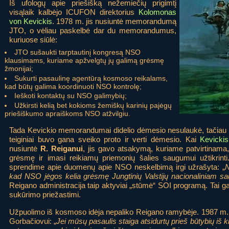
Iš ufologų apie priešišką nežemiečių prigimtį
visąlaik kalbėjo ICUFON direktorius
Kolomonas
von Kevickis
. 1978 m. jis nusiuntė memorandumą
JTO, o vėliau paskelbė dar du memorandumus,
kuriuose siūlė:
JTO sušaukti tarptautinį kongresą NSO
klausimams, kuriame apžvelgtų jų galimą grėsmę
žmonijai;
Sukurti pasaulinę agentūrą kosmoso reikalams,
kad būtų galima koordinuoti NSO kontrolę;
Ieškoti kontaktų su NSO galimybių;
Užkirsti kelią bet kokioms žemiškų karinių pajėgų
priešiškumo apraiškoms NSO atžvilgiu.
Tada Kevickio memorandumai didelio dėmesio nesulaukė, tačiau vė
teiginiai buvo gana sveiko proto ir verti dėmesio. Kai
Kevickis
nusiuntė
R. Reiganui
, jis gavo atsakymą, kuriame patvirtinama
grėsmę ir imasi reikiamų priemonių šalies saugumui užtikrin
sprendime apie duomenų apie NSO neskelbimą irgi užrašyta: „
N
kad NSO jėgos kelia grėsmę Jungtinių Valstijų nacionaliniam s
Reigano administracija taip aktyviai „stūmė“ SOI programą. Tai galėj
sukūrimo priežastimi.
Užpuolimo iš kosmoso idėja nepaliko Reigano ramybėje. 1987 m.
Gorbačiovui: „
Jei mūsų pasaulis staiga atsidurtų prieš būtybių iš ki