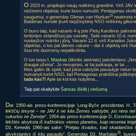
O
2023 m. prapliupo naujų nutikimų grandinė. Virš JAV i
nežinomi objektai, kurie buvo numušti. Pentagonas skelb
2)
saugumui, o generolas Glenas van Hiorkas
neatmeta ne
Baidenas nurodė įkurti tarpžinybinę NSO reiškinių gilesn
O buvo taip, kad vasario 4-ą prie Pietų Karolinos pakra
teritorijos sklandžiusį jau savaitę. Tada vasario 10 d. nu
nuolaužos nukrito į jūrą. Vasario 12 d. virš Kanados Juko
objektas, o tos pat dienos vakare – dar ir objektą virš 
šiuo tris duomenų nepatikslinta.
O tuo tarpu
I. Maskas
(tikintis ateiviais) patviteriavo: „N
draugai užeina“. Jo nesuprasi, ar tai juokauja, ar tai ...
Mes galim tik spėti, kad jokia valstybė pasaulyje neturi t
numanyti turint NSO, tad Pentagonas praktiškai įsitikinęs,
tada kas?!
Apie tai kol kas nutylima...
Taip pat skaitykite
Šansas iškilti į viešumą
D
ar 1950-ais press-konferencijoje Long-Byče prezidentas
H. 
lėkščių tėvynė – ne JAV ir ne kita Žemės valstybė, jos nėra nei a
sukurtos ne Žemėje
“. 1954-ais press-konferencijoje
D. Eizenhauer
lėkštės atvyksta iš kažkokios vienos planetos, kaip neseniai tei
Dž. Kenedis 1960-ais sakė: "
Priėjau išvados, kad skaidančios lė
3)
atvykstantys iš kitų pasaulių
“. Generolas Dž. Maršalas
, buvęs