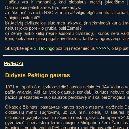
T
ačiau yra ir manančių, kad globalaus ateivių įsiveržimo į
Dažniausiai pateikiamos trys priežastys:
a) tūkstančius metų NSO žmonių atžvilgiu elgėsi neutraliai arba loja
staigiai pasikeisti?!
b) Ateivių civilizacijos šiuo metu aktyviai (ir sėkmingai) kuria žm
nebus) jokio poreikio grubiai pulti Žemę!?
c) Žemę lanko kelių nepriklausomų civilizacijų, kurios nėra val
kurių kiekvieni elgiasi pagal savo tikslus. Tad kelią agresyvių civiliz
Skaitykite apie
S. Hokingo
požiūrį į nežemiečius
>>>>>
, o taip pa
PRIEDAI
Didysis Peštigo gaisras
1871 m. spalio 8 d. įvyko dvi didžiausios nelaimės JAV Vidurio va
pačią valandą. Abi jas lydėjo gausūs ženklai, į kuriuos nebuvo 
pačios priežasties – nuo sausros perdžiūvę miškai bei žmogaus 
Čikagoje žibintas, pastatytas karvės spyrio atstumu daržinėje D
didžiausių metro sugriovimų už 200 mln. dolerių. O šiaurės ryt
didžiausių (pagal žuvusiųjų skaičių) miškų gaisrų. Jis apėmė 2400
gyvenviečių bei atskirų fermų abiejose Mičigano ežero Žaliosio
istorijoje jį priimta vadinti Peštigo gaisru, mat čia buvo didžiausia