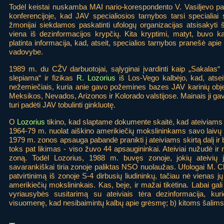
Todėl keistai nuskamba MAI nario-korespondento V. Vasiljevo 
konferencijoje, kad JAV specialiosios tarnybos tarsi speciali
žmonijai siekdamos paskatinti ufologų organizacijas atsisakyti šio
viena iš dezinformacijos krypčių. Kita kryptimi, matyt, buvo k
platinta informacija, kad, atseit, specialios tarnybos pranešė ap
vadovybe.
1989 m. du CŽV darbuotojai, sąlyginai įvardinti kaip „Sakalas
slepiama“ ir fizikas
R. Lozorius
iš Los-Vego kalbėjo, kad, atsei
nežemiečiais, kuria anie gavo požemines bazes JAV karinių objek
Meksikos, Nevados, Arizonos ir Kolorado valstijose. Mainais ji gav
turi padėti JAV tobulinti ginkluotę.
O
Lozorius
tikino, kad slaptame dokumente skaitė, kad ateiviams b
1964-79 m. nuolat aiškino amerikiečių mokslininkams savo laivų s
1979 m. zonos apsauga pabandė pranikti į ateiviams skirtą dalį ir 
toks pat likimas - viso žuvo 44 apsaugininkai. Ateiviai nužudė ir
zoną. Todėl Lozorius, 1988 m. buvęs zonoje, jokių ateivių 
savarankiškai tiria zonoje paliktas NSO nuolaužas. Ufologai M.
patvirtinimą iš zonoje S-4 dirbusių liudininkų, tačiau nė vienas j
amerikiečių mokslininkais. Kas, beje, ir mažai tikėtina. Labai gali
vyriausybės susitarimą su ateiviais tėra dezinformacija, kurio
visuomenę, kad nesibaimintų kalbų apie grėsmę; b) kitoms šalims 