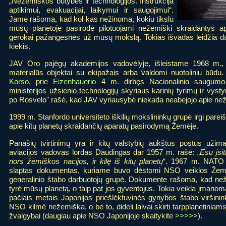
„Nežemiškos būtybės ir technologijos. Instrukcija
aptikimui, evakuacijai, laikymui ir saugojimui“.
Jame rašoma, kad kol kas nežinoma, kokiu tikslu
mūsų planetoje pasirodė pilotuojami nežemiški skraidantys apa
gerokai pažangesnės už mūsų mokslą. Tokias išvadas leidžia dar
kiekis.
JAV Oro pajėgų akademijos vadovėlyje, išleistame 1968 m
materialūs objektai su ekipažais arba valdomi nuotoliniu bū
Korso
, prie
Eizenhauerio
4 m. dirbęs Nacionalinio saugumo
ministerijos užsienio technologijų skyriaus karinių tyrimų ir vys
po Rosvelo" rašė, kad JAV vyriausybė niekada neabejojo apie n
1999 m. Stanfordo universiteto iškilių mokslininkų grupė irgi pare
apie kitų planetų skraidančių aparatų pasirodymą Žemėje.
Panašių tvirtinimų yra ir kitų valstybių aukštus postus užim
aviacijos vadovas lordas Daudingas dar 1957 m. rašė: „
Esu įsi
nors žemiškos nacijos, ir kilę iš kitų planetų
“. 1967 m. NATO 
slaptas dokumentas, kuriame buvo dėstomi NSO veiklos Žemėj
generalinio štabo darbuotojų grupė. Dokumente rašoma, kad neže
tyrė mūsų planetą, o taip pat jos gyventojus. Tokia veikla įmanoma 
pačiais metais Japonijos priešlėktuvinės gynybos štabo viršini
NSO kilmė nežemiška, o be to, dideli laivai skirti tarpplanetin
žvalgybai (daugiau apie NSO Japonijoje skaitykite
>>>>>
).