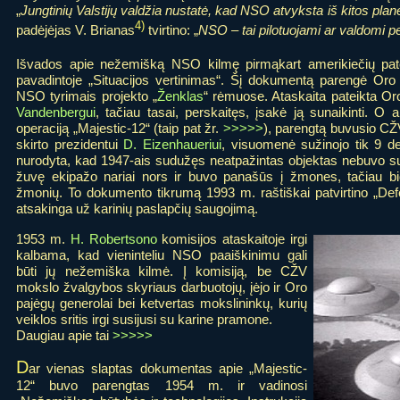
„
Jungtinių Valstijų valdžia nustatė, kad NSO atvyksta iš kitos plan
4)
padėjėjas V. Brianas
tvirtino: „
NSO – tai pilotuojami ar valdomi pe
Išvados apie nežemišką NSO kilmę pirmąkart amerikiečių patei
pavadintoje „Situacijos vertinimas“. Šį dokumentą parengė Oro
NSO tyrimais projekto „
Ženklas
“ rėmuose. Ataskaita pateikta Or
Vandenbergui
, tačiau tasai, perskaitęs, įsakė ją sunaikinti. O
operaciją „Majestic-12“ (taip pat žr.
>>>>>
), parengtą buvusio CŽ
skirto prezidentui
D. Eizenhaueriui
, visuomenė sužinojo tik 9 
nurodyta, kad 1947-ais sudužęs neatpažintas objektas nebuvo su
žuvę ekipažo nariai nors ir buvo panašūs į žmones, tačiau biol
žmonių. To dokumento tikrumą 1993 m. raštiškai patvirtino „Defe
atsakinga už karinių paslapčių saugojimą.
1953 m.
H. Robertsono
komisijos ataskaitoje irgi
kalbama, kad vieninteliu NSO paaiškinimu gali
būti jų nežemiška kilmė. Į komisiją, be CŽV
mokslo žvalgybos skyriaus darbuotojų, įėjo ir Oro
pajėgų generolai bei ketvertas mokslininkų, kurių
veiklos sritis irgi susijusi su karine pramone.
Daugiau apie tai
>>>>>
D
ar vienas slaptas dokumentas apie „Majestic-
12“ buvo parengtas 1954 m. ir vadinosi