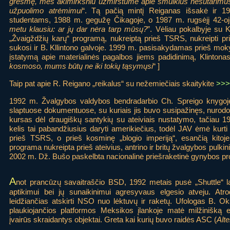
grėsmę, mes akimirksniu užmirštume apie smulkius nesutarimus 
užpuolimo atrėmimui
“. Tą pačią mintį Reiganas išsakė ir 19
studentams, 1988 m. gegužę Čikagoje, o 1987 m. rugsėjį 42-oje
metu klausiu: ar jų dar nėra tarp mūsų?
”. Vėliau pokalbyje su 
„Žvaigždžių karų“ programą, nukreiptą prieš TSRS, nukreipti pri
sukosi ir B. Kllintono galvoje. 1999 m. pasisakydamas prieš mok
įstatymą apie materialinės pagalbos jiems padidinimą, Klintonas
kosmoso, mums būtų ne iki tokių tąsymųsi
“ ]
Taip pat apie R. Reigano „reikalus“ su nežemiečiais skaitykite
>>>
1992 m. Žvalgybos valdybos bendradarbio Ch. Spreigo knygoje
slaptuose dokumentuose, su kuriais jis buvo susipažinęs, nurod
kursas dėl draugiškų santykių su ateiviais nustatymo, tačiau 19
kelis tai pabandžiusius daryti amerikiečius, todėl JAV ėmė kurt
prieš TSRS, o prieš kosminę „blogio imperiją“, esančią kitoje
programa nukreipta prieš ateivius, antrino ir britų žvalgybos pulkinink
2002 m. Dž. Bušo paskelbta nacionalinė priešraketinė gynybos pr
A
not prancūzų savaitraščio BSD, 1992 metais pusė „Shuttle“ l
aptikimui bei jų sunaikinimui agresyvaus elgesio atveju. At
leidžiančias atskirti NSO nuo lėktuvų ir raketų. Ufologas B. Ok
plaukiojančios platformos Meksikos įlankoje matė milžinišką 
įvairūs skraidantys objektai. Greta kai kurių buvo raidės ASC (
Alt