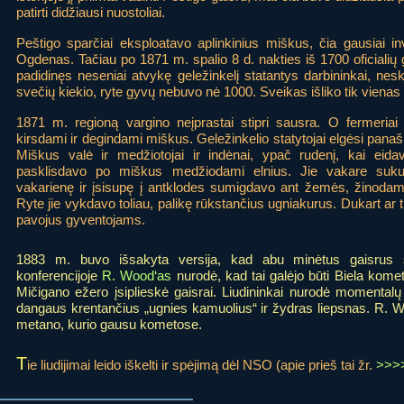
patirti didžiausi nuostoliai.
Peštigo sparčiai eksploatavo aplinkinius miškus, čia gausiai i
Ogdenas. Tačiau po 1871 m. spalio 8 d. nakties iš 1700 oficialių 
padidinęs neseniai atvykę geležinkelį statantys darbininkai, neska
svečių kiekio, ryte gyvų nebuvo nė 1000. Sveikas išliko tik vienas
1871 m. regioną vargino neįprastai stipri sausra. O fermeria
kirsdami ir degindami miškus. Geležinkelio statytojai elgėsi panaši
Miškus valė ir medžiotojai ir indėnai, ypač rudenį, kai eida
pasklisdavo po miškus medžiodami elnius. Jie vakare suku
vakarienę ir įsisupę į antklodes sumigdavo ant žemės, žinodami
Ryte jie vykdavo toliau, palikę rūkstančius ugniakurus. Dukart ar tr
pavojus gyventojams.
1883 m. buvo išsakyta versija, kad abu minėtus gaisrus 
konferencijoje
R. Wood‘as
nurodė, kad tai galėjo būti Biela komet
Mičigano ežero įsiplieskė gaisrai. Liudininkai nurodė momental
dangaus krentančius „ugnies kamuolius“ ir žydras liepsnas. R. Woo
metano, kurio gausu kometose.
T
ie liudijimai leido iškelti ir spėjimą dėl NSO (apie prieš tai žr.
>>>