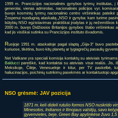
1999 m. Prancūzijos nacionalinės gynybos tyrimų institutas, 
generolai, vienas admirolas, nacionalinės policijos vyr. komisar
buvęs kosminių tyrimų nacionalinio centro viršininkas pateikė p
Žospenui nuodugnią ataskaitą „NSO ir gynyba: kam turime pasire
būtybių NSO egzistavimas praktiškai įrodytas ir jų nežemiškos kil
2000 m. buvęs Didžiosios Britanijos gynybos štabo viršininkas a
kad jis visiškai sutinka su Prancūzijos instituto išvadomis.
R
usijoje 1991 m. ataskaitoje pagal slaptą „Gija-3“ buvo pasteb
kuriuose, tikėtina, buvo kitų planetų ar lygiagrečių pasaulių gyvento
Net Vatikane yra speciali komisija kontaktų su ateiviais tyrimam
Balducci
pareiškė, kad kontaktai su ateiviais visai realūs. Jis, 
Meksikoje, Čilėje, Venesueloje ir kitur, per TV paskelbė, 
haliucinacijos, psichinių sutrikimų pasekmės ar kontaktuotojo apg
NSO grėsmė: JAV pozicija
1871 m. keli dideli rutulio formos NSO nuskrido vi
Minesotos, Indianos ir Ilinojaus valstijų, savo kely
gyvenvietes, beje, Green Bay apylinkėse žuvo 1,5 t