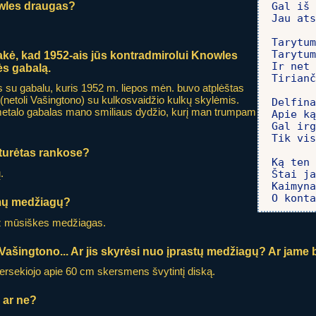
wles draugas?
Gal iš 
Jau ats
Tarytum
Tarytum
kė, kad 1952-ais jūs kontradmirolui Knowles
Ir net 
ės gabalą.
Tirianč
s su gabalu, kuris 1952 m. liepos mėn. buvo atplėštas
netoli Vašingtono) su kulkosvaidžio kulkų skylėmis.
Delfina
 metalo gabalas mano smiliaus dydžio, kurį man trumpam
Apie ką
Gal irg
Tik vis
, turėtas rankose?
Ką ten 
.
Štai ja
Kaimyna
O konta
omų medžiagų?
už mūsiškes medžiagas.
e Vašingtono... Ar jis skyrėsi nuo įprastų medžiagų? Ar jam
s persekiojo apie 60 cm skersmens švytintį diską.
 ar ne?