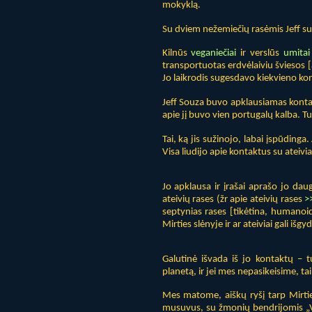
mokyklą.
Su dviem nežemiečių rasėmis Jeff susi
Kilnūs
veganiečiai
ir verslūs
umitai
transportuotas erdvėlaiviu šviesos [
Jo laikrodis sugesdavo kiekvieno ko
Jeff Souza buvo apklausiamas kontak
apie jį buvo vien portugalų kalba. Tu
Tai, ką jis sužinojo, labai įspūdinga
Visa liudijo apie kontaktus su ateivia
Jo apklausa ir įrašai aprašo jo dauge
ateivių rases (žr apie ateivių rases
>
septynias rases
[tikėtina, humanoi
Mirties slėnyje ir ar ateiviai gali išgy
Galutinė išvada iš jo kontaktų –
planetą, ir jei mes nepasikeisime, ta
Mes matome, aiškų ryšį tarp Mirti
musuvus, su žmonių bendrijomis „V