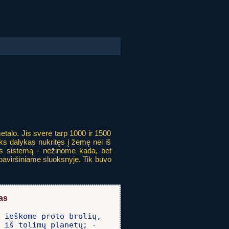
etalo. Jis svėrė tarp 1000 ir 1500
ks dalykas nukritęs į žemę nei iš
ulės sistemą - nežinome kada, bet
 paviršiniame sluoksnyje. Tik buvo
as
 ieškome proto brolių,

 iš tolimų planetų; -
