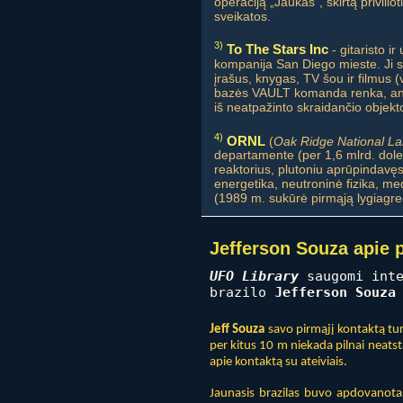
operaciją „Jaukas“, skirtą priviliot
sveikatos.
3)
To The Stars Inc
- gitaristo ir
kompanija San Diego mieste. Ji ski
įrašus, knygas, TV šou ir filmus 
bazės VAULT komanda renka, anal
iš neatpažinto skraidančio objekt
4)
ORNL
(
Oak Ridge National La
departamente (per 1,6 mlrd. doler
reaktorius, plutoniu aprūpindavęs
energetika, neutroninė fizika, me
(1989 m. sukūrė pirmąją lygiagreč
Jefferson Souza apie p
UFO Library
saugomi inte
brazilo
Jefferson Souza
Jeff Souza
savo pirmąjį kontaktą turė
per kitus 10 m niekada pilnai neatst
apie kontaktą su ateiviais.
Jaunasis brazilas buvo apdovanotas