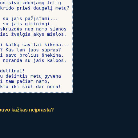
neįsivaizduojamų tolių

krido prieš daugelį metų?

 su jais pažįstami...

 su jais giminingi...

skruzdės nuo namo sienos

iai žvelgia akys mielos.

i kažką savitai kikena...

? Kas ten juos supras?

i savo brolius šnekina,

 neranda su jais kalbos.

delfinai!

u dešimtis metų gyvena

i tam pačiam name,

kto iki šiol dar nėra!
e buvo kažkas neįprasta?