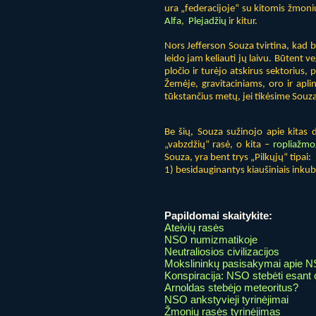
ura „federacijoje“ su kitomis žmonių 
Alfa
,
Plejadžių
ir kitur.
Nors Jefferson Souza tvirtina, kad b
leido jam keliauti jų laivu. Būtent 
pločio ir turėjo atskirus sektorius,
Žemėje, gravitaciniams, oro ir apl
tūkstančius metų, jei tikėsime Souza 
Be šių, Souza sužinojo apie kitas 
„vabzdžių“ rasė, o kita –
ropliažmo
Souza, yra bent trys „Pilkųjų“ tipai:
1) besidauginantys kiaušiniais inku
Papildomai skaitykite:
Ateivių rasės
NSO numizmatikoje
Neutraliosios civilizacijos
Mokslininkų pasisakymai apie 
Konspiracija: NSO stebėti esant 
Arnoldas stebėjo meteoritus?
NSO ankstyvieji tyrinėjimai
Žmonių rasės tyrinėjimas