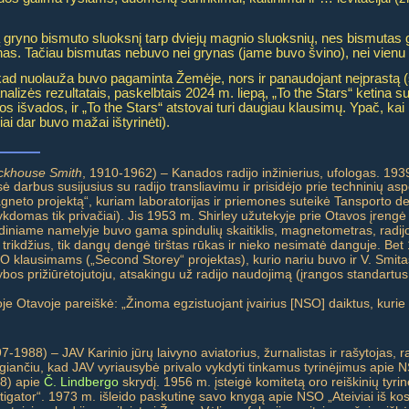
ną gryno bismuto sluoksnį tarp dviejų magnio sluoksnių, nes bismutas g
as. Tačiau bismutas nebuvo nei grynas (jame buvo švino), nei vienu s
, kad nuolauža buvo pagaminta Žemėje, nors ir panaudojant neįprastą (š
alizės rezultatais, paskelbtais 2024 m. liepą, „
To the Stars
“ ketina su
s išvados, ir „To the Stars“ atstovai turi daugiau klausimų. Ypač, kai 
i dar buvo mažai ištyrinėti).
ockhouse Smith
, 1910-1962) – Kanados radijo inžinierius, ufologas. 193
 darbus susijusius su radijo transliavimu ir prisidėjo prie techninių a
neto projektą“, kuriam laboratorijas ir priemones suteikė Tansporto 
kdomas tik privačiai). Jis 1953 m. Shirley užutekyje prie Otavos įrengė
mediniame namelyje buvo gama spindulių skaitiklis, magnetometras, radij
s trikdžius, tik dangų dengė tirštas rūkas ir nieko nesimatė danguje. B
SO klausimams („Second Storey“ projektas), kurio nariu buvo ir V. Smita
os prižiūrėtojutoju, atsakingu už radijo naudojimą (įrangos standartus,
e Otavoje pareiškė: „Žinoma egzistuojant įvairius [NSO] daiktus, kurie įs
-1988) – JAV Karinio jūrų laivyno aviatorius, žurnalistas ir rašytojas, 
giančiu, kad JAV vyriausybė privalo vykdyti tinkamus tyrinėjimus apie 
28) apie
Č. Lindbergo
skrydį. 1956 m. įsteigė komitetą oro reiškinių tyri
tigator“. 1973 m. išleido paskutinę savo knygą apie NSO „Ateiviai iš kos