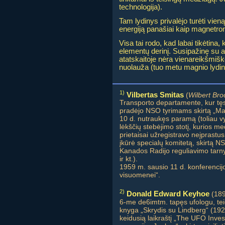
technologija).
Tam lydinys privalėjo turėti vie
energiją panašiai kaip magnetron
Visa tai rodo, kad labai tikėtina
elementų derinį. Susipažinę su an
atatskaitoje nėra vienareikšmiško
nuolauža (tuo metu magnio lydinia
1)
Vilbertas Smitas
(
Wilbert Br
Transporto departamente, kur tęsė
pradėjo NSO tyrimams skirtą „Mag
10 d. nutraukęs paramą (toliau vy
lėkščių stebėjimo stotį, kurios 
prietaisai užregistravo neįprastu
įkūrė specialų komitetą, skirtą N
Kanados Radijo reguliavimo tarnyb
ir kt.).
1959 m. sausio 11 d. konferencijoj
visuomenei“.
2)
Donald Edward Keyhoe
(1897
6-me de6imtm. tapęs ufologu, tei
knyga „Skrydis su Lindberg“ (19
keidusią laikraštį „The UFO Inves