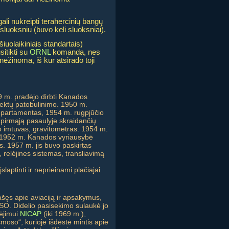
ali nukreipti terahercinių bangų
luoksniu (buvo keli sluoksniai).
iuolaikiniais standartais)
sitikti su
ORNL
komanda, nes
nežinoma, iš kur atsirado toji
9 m. pradėjo dirbti Kanados
spektų patobulinimo. 1950 m.
departamentas, 1954 m. rugpjūčio
 pirmąją pasaulyje skraidančių
o imtuvas, gravitometras. 1954 m.
et 1952 m. Kanados vyriausybė
s. 1957 m. jis buvo paskirtas
 relėjines sistemas, transliavimą
laptinti ir neprieinami plačiajai
rašęs apie aviaciją ir apsakymus,
NSO. Didelio pasisekimo sulaukė jo
nėjimui
NICAP
(iki 1969 m.),
moso“, kurioje išdėstė mintis apie