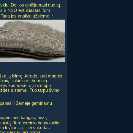
vykiu
. Dėl jos ginčijamasi nuo tų
stas ir NSO entuziastas
Tom
. Tada jos analize užsiėmė ir
mišką jų kilmę. Atrodo, kad magnio
inių fizikinių ir cheminių
litęs kosmose, o jo izotopų
gždės sistemai. Tuo tarpu švino
ra panaši į Žemėje gaminamų
omagnetines bangas, pvz.,
aistą. Terahercinio bangolaidis
levitacijai, - jei sukurtas
žmonijai dar nežinoma