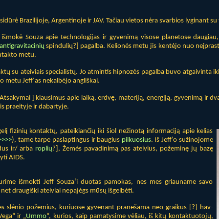
dūrė Brazilijoje, Argentinoje ir JAV. Tačiau vietos nėra svarbios lyginant su 
išmokė Souza apie technologijas ir gyvenimą visose planetose daugiau, ne
antigravitacinių
spindulių?] pagalba. Kelionės metu jis kentėjo nuo neįprasto
ntakto metu.
tų su ateiviais specialistų. Jo atmintis hipnozės pagalba buvo atgaivinta i
o metu Jeff‘as nekalbėjo angliškai.
. Atsakymai į klausimus apie laiką, erdvę, materiją, energiją, gyvenimą ir dv
is praeityje ir dabartyje.
lį fizinių kontaktų, pateikiančių iki šiol nežinotą informaciją apie kelias
>>>>
), tame tarpe paslaptingus ir baugius
pilkuosius
. Iš Jeff‘o sužinojome
dus ir/ arba
roplių
?], Žemės pavadinimą pas ateivius, požeminę jų bazę
dyti AIDS.
 turime išmokti Jeff Souza‘i duotas pamokas, nes mes griauname savo
i net draugiški ateiviai nepajėgs mūsų išgelbėti.
es slėnio požemius, kuriuose gyvenant pranešama neo-graikus [?] hav-
ega“ ir „
Ummo
“, kurios, kaip pamatysime vėliau, iš kitų kontaktuotojų,