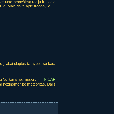
asiuntė pranešimą radiju ir į vietą
 g. Man davė apie trečdalį jo. Jį
o į labai slaptos tarnybos rankas.
on'o, kuris su majoru (ir
NICAP
 ar nežinomo tipo meteoritas. Dalis