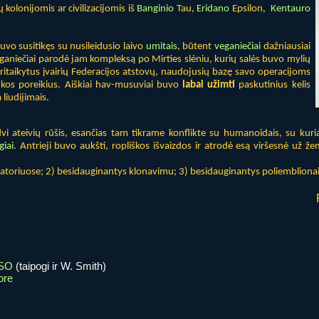
kolonijomis ar civilizacijomis iš
Banginio
Tau,
Eridano
Epsilon,
Kentauro
uvo susitikęs su nusileidusio laivo
umitais
, būtent
veganiečiai
dažniausiai
veganiečiai parodė jam kompleksą po Mirties slėniu, kurių salės buvo mylių
 pritaikytus įvairių Federacijos atstovų, naudojusių bazę savo operacijoms
inkos poreikius. Aiškiai hav-musuviai buvo
labai užimti
paskutinius kelis
liudijimais.
dvi ateivių rūšis, esančias tam tikrame konflikte su humanoidais, su kur
giai
. Antrieji buvo aukšti, ropliškos išvaizdos ir atrodė esą viršesnė už ž
batoriuose; 2) besidauginantys klonavimu; 3) besidauginantys poliemblionai
NSO
(taipogi ir W. Smith)
ore