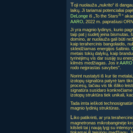
T
oji nuolauža „nukrito“ iš dang
laikų. Ji tariamai potencialiai pa
3)
DeLonge
iš „To the Stars
“ aka
AARO
, 2022 m. paprašiusi OR
Ji yra magnio lydinys, kurio pag
taip pat į sudėtį įeina bismutas, 
domino, ar nuolauža gali būti ne
kaip terahercinis bangolaidis, n
skleidžiamas energijos šaltinio.
metais tokių dalykų, kaip branduo
tyrinėjimų vis dar susiję su energ
kilmės medžiagas. Jos ir
AARO
rodo neįprastas savybes“.
Norint nustatyti iš kur tie metala
izotopų signatūra patyrė tam tikr
procesų, tačiau vis tik išliko le
signatūra susidaro konkrečiame (
izotopų struktūra tiek unikali, k
Tada imta ieškoti technosignatū
magnio lydinių struktūras.
L
iko patikrinti, ar yra teraherc
magnetronas mikrobanginėje krosn
kilsteli tai į naują lygį su inte
tinkamai iš teisingų medžiagų. J