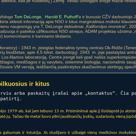
i ateivius, kad jie nusileistų į Žemę. Vėliau ufologijos srityje mažai reiškė
 ufologo
Tom DeLonge
,
Harold E. Puthoff’o
ir buvusio CŽV darbuotojo J
rta skleisti informaciją apie NSO ir kitus marginalinius mokslui klausimu
(vienu naujesniųjų yra T. DeLonge debiutiniai „Kalifornijos monstrai“,
izuoja ir pateikia užfiksuotus NSO atvejus. ADAM projektas užsiima „
o) komerciniams ir kariniams tikslams.
boratory
) - 1943 m. įsteigtas federalinis tyrimų centras Ok-Ridže (Tenes
ių biudžetas; apie 4,5 tūkst. darbuotojų). 1943 m. joje pastatytas antr
 Los Alamos laboratoriją. Centre įrengti keli ypač našūs superkompiuteri
džiagos, medžiagos ir jų savybės, sisteminė biologija, nacionalinis sau
iosios VM versiją, leidžiančią paskirstytus skaičiavimus skirtingų specif
ilkuosius ir kitus
rviu arba paskaitų įrašai apie „kontaktus“. Čia p
patirtį.
jo 1979-ais, kai jam tebuvo 13 m. Prisiminimai apie jį išsislapstė jo atmint
atė jų. Tačiau tie metai buvo pilni jaudinančių įvykių, sudariusių vieną įspū
 gabumais ir intuicija. Jis studijavo ir užbaigė vieną medicinos mokyklo