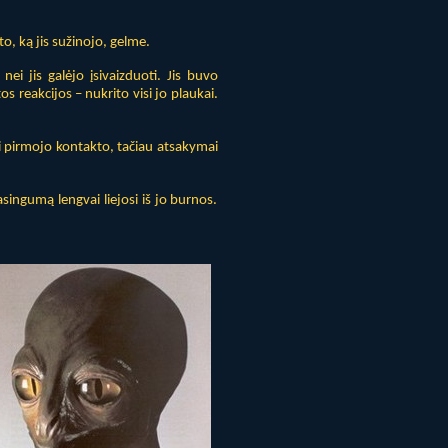
to, ką jis sužinojo, gelme.
i jis galėjo įsivaizduoti. Jis buvo
s reakcijos – nukrito visi jo plaukai.
ki pirmojo kontakto, tačiau atsakymai
asingumą lengvai liejosi iš jo burnos.