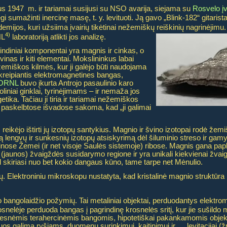
aus 1947 m. ir tariamai susijusi su NSO avarija, siejama su
Rosvelo į
jėgi sumažinti inercinę masę, t. y. levituoti. Ją gavo „Blink-182“ gitari
demijos, kuri užsiima įvairių tikėtinai nežemiškų reiškinių nagrinėjimu
4)
NL
laboratoriją atlikti jos analizę.
rindiniai komponentai yra magnis ir cinkas, o
švinas ir kiti elementai. Mokslininkus labai
žemiškos kilmės, kur ji galėjo būti naudojama
ukreipiantis elektromagnetines bangas,
ORNL
buvo įkurta Antrojo pasaulinio karo
liniai ginklai, tyrinėjimams – ir nemaža jos
etika. Tačiau ji tiria ir tariamai nežemiškos
paskelbtose išvadose sakoma, kad „ji galimai
i, reikėjo ištirti jų izotopų santykius. Magnio ir švino izotopai rodė že
ą lengvų ir sunkesnių izotopų atsiskyrimą dėl šiluminio streso ir gamyb
istinose Žemei (ir net visoje Saulės sistemoje) ribose. Magnis gana pap
jaunos) žvaigždės susidarymo regione ir yra unikali kiekvienai žvai
ad skiriasi nuo bet kokio dangaus kūno, tame tarpe net Mėnulio.
rų. Elektroniniu mikroskopu nustatyta, kad kristalinė magnio struktū
inio bangolaidžio požymių. Tai metaliniai objektai, perduodantys elektr
elėje perduoda bangas į pagrindinę krosnelės sritį, kur jie sušildo m
nsyvesnėmis terahercinėmis bangomis, hipotetiškai pakankamomis objekto 
uos galima ryšiams, duomenų surinkimui, kaitinimui ir … levitacijai (