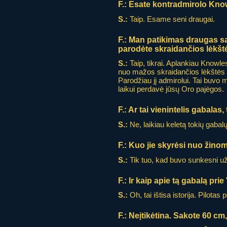
F.:
Esate kontradmirolo Kno
S.:
Taip. Esame seni draugai.
F.:
Man patikimas draugas sa
parodėte skraidančios lėkšt
S.:
Taip, tikrai. Aplankiau Knowle
nuo mažos skraidančios lėkštės (
Parodžiau jį admirolui. Tai buvo
laikui perdavė jūsų Oro pajėgos.
F.:
Ar tai vienintelis gabalas
S.:
Ne, laikiau keletą tokių gabalų
F.:
Kuo jie skyrėsi nuo žin
S.:
Tik tuo, kad buvo sunkesni 
F.:
Ir kaip apie tą gabalą pri
S.:
Oh, tai ištisa istorija. Pilota
F.:
Neįtikėtina. Sakote 60 cm,