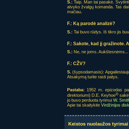
S.:
Taip. Man tai pasakė. Švytintis
atvyko žvalgų komanda. Tas daikt
mačiau.
F.:
Ką parodė analizė?
S.:
Tai buvo rūdys. Iš tikro jis bu
F.:
Sakote, kad jį gražinote.
S.:
Ne, ne joms. Aukštesnėms...
F.:
CŽV?
S.
(šypsodamasis): Apgailestauju, 
Atsakymą turite rasti patys.
Pastaba:
1952 m. epizodas patvi
2)
direktoriumi) D.E. Keyhoe
sakė,
jo buvo perduota tyrimui
W. Smith
Apie tai skaitykite
Virdžinijos dis
Keistos nuolaužos tyrimai