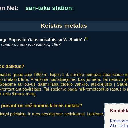
ian Net:
san-taka station:
Keistas metalas
1)
orge Popovitch'iaus pokalbis su W. Smith'u
 saucers serious business, 1967
os daiktus?
anados grupė apie 1960 m. liepos 1 d. surinko nemažai labai keisto m
 metalo kilmę. Pradžioje nustatinėjome, kas jis nėra. Tai nebuvo jo
Spėjome tai buvus dalimi labai didelio variklio, atskriejusio į Sa
krentant ant paviršiaus. Tai spėjome pagal mikrometeoritus rastus jo
ar kelis šimtus metų.
ar pusantros nežinomos kilmės metalo?
Kontakt
ryti prielaidų. Ir mes nesielgėme netinkamai. Laikėme,
Kosmose
Ateivių