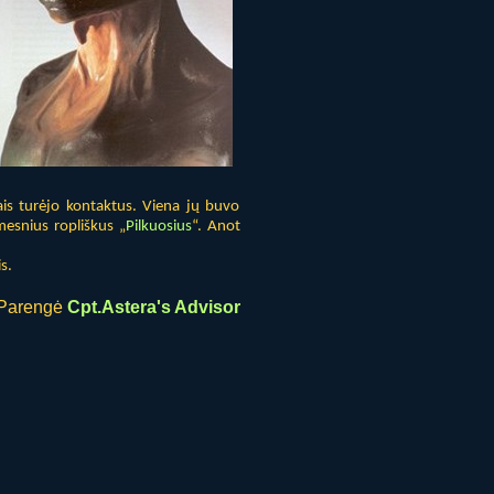
iais turėjo kontaktus. Viena jų buvo
emesnius ropliškus „
Pilkuosius
“. Anot
s.
Parengė
Cpt.Astera's Advisor