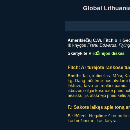
Global Lithuan
Amerikiečių C.W. Fitch'o ir Ge
Iš knygos
Frank Edwards. Flying
Skaitykite
Virdžinijos diskas
Fitch:
Ar turėjote rankose tu
Smith:
Taip, ir didelius. Mūsų K
kg. Daug triūsėme nustatydami to
lėktuvo, laivo ar malūnsparnio. 
išbuvusio ilgai kosmose prieš nu
neaišku, jis atskriejo prieš kelis 
F.:
Sakote laikęs apie toną 
S.:
Būtent. Negalime šiuo metu da
kad nežinome, kas tai yra.