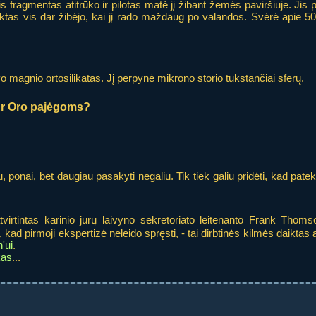
 fragmentas atitrūko ir pilotas matė jį žibant žemės paviršiuje. Jis p
as vis dar žibėjo, kai jį rado maždaug po valandos. Svėrė apie 500
vo magnio ortosilikatas. Jį perpynė mikrono storio tūkstančiai sferų.
 Ar Oro pajėgoms?
ponai, bet daugiau pasakyti negaliu. Tik tiek galiu pridėti, kad patek
rtintas karinio jūrų laivyno sekretoriato leitenanto Frank Thoms
 kad pirmoji ekspertizė neleido spręsti, - tai dirbtinės kilmės daiktas
'ui
.
kas
...