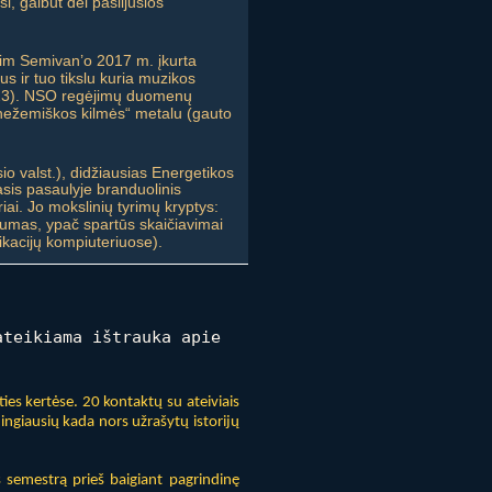
si, galbūt dėl pašlijusios
im Semivan’o 2017 m. įkurta
s ir tuo tikslu kuria muzikos
 2023). NSO regėjimų duomenų
nežemiškos kilmės“ metalu (gauto
io valst.), didžiausias Energetikos
asis pasaulyje branduolinis
ai. Jo mokslinių tyrimų kryptys:
gumas, ypač spartūs skaičiavimai
ikacijų kompiuteriuose).
ateikiama ištrauka apie
ies kertėse. 20 kontaktų su ateiviais
dingiausių kada nors užrašytų istorijų
s semestrą prieš baigiant pagrindinę