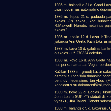
1986 m. balandžio 21 d. Carol Laz
„nusinuodijimas automobilio dujomi
1986 m. liepos 21 d. paduoda pa
skolas. Jis sakosi, kad buhalteri
R.Maxwell. Nurodo, neturintis paj
skolas?
1986 m. spalio 12 d. Lazar ir Tra
įsikūrusi Ann Greta. Kam toks as
1987 m. kovo 19 d. galutinis bankro
o skolos - už 270324 dolerius.
1988 m. kovo 16 d. Ann Greta na
nusiperka namą Las Vegas perduo
Kažkur 1988 m. gruodį Lazar sakosi
asmenį su neaiškia finansine padėti
bent dvi federalinės tarnybos (
kandidatus su dokumentiškai įrodoma
1989 m. kovo 22 d. Bob'as į Tika
John Lear'u SUP>**) stebėti disko 
vyriškiu, Jim Taliani. Tąnakt sako
1988 m. balandžio 5 d. Lazar'ius, 