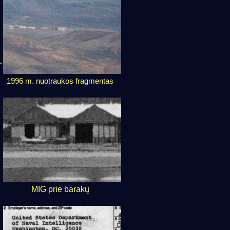
1996 m. nuotraukos fragmentas
MIG prie barakų