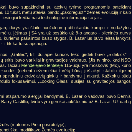
inkai buvo supažindinti su ateivių tyrimo programomis pateikiant
au 10 tūkst. metų ateiviai bando „pakoreguoti“ žemės evoluciją ir kaip
tiesiogiai keičiamasi technologine informacija su jais.
ngarų durys yra šlaito nuožulnumą atitinkančiu kampu ir nudažytos
 smėliu. Įėjimas į S4 yra už posūkio už 9-o angaro - plieninės durys
, kuriems pašalintos balso stygos. B. Lazar'ius buvo leista lankytis
- ir tik kartu su apsauga.
inosi „Galileo“; kiti du apie kuriuos teko girdėti buvo „Sidekick“ ir
ų sritis buvo varikliai ir gravitacijos vaidmuo. [Jis tvirtino, kad NSO
tas. Tačiau
Mendelejevo lentelėje
115-uoju yra moskovis (Mc), kurio
undės (nebent nežemiečiai turėtų būdą jį išlaikyti stabiliu ilgesnį
u spinduliniu erdvėlaivių ginklu ir bandymu jį atkurti. Kažkokiu būdu
dulio fokusavimui. „Looking Glass“ susijęs su gravitacijos bangos
kami atsparumo alergijai bandymai. B. Lazar'io vadovas buvo Dennis
u Barry Castillio, tvirtu vyru gerokai aukštesniu už B. Lazar. Už darbą
ždės (matomos Pietų pusrutulyje);
 genetiškai modifikavo Žemės evoliuciją;