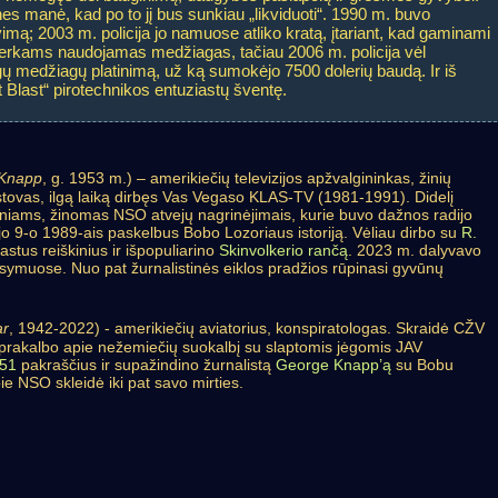
es manė, kad po to jį bus sunkiau „likviduoti“. 1990 m. buvo
mą; 2003 m. policija jo namuose atliko kratą, įtariant, kad gaminami
verkams naudojamas medžiagas, tačiau 2006 m. policija vėl
ngų medžiagų platinimą, už ką sumokėjo 7500 dolerių baudą. Ir iš
t Blast“ pirotechnikos entuziastų šventę.
 Knapp
, g. 1953 m.) – amerikiečių televizijos apžvalgininkas, žinių
tstovas, ilgą laiką dirbęs Vas Vegaso KLAS-TV (1981-1991). Didelį
iniams, žinomas NSO atvejų nagrinėjimais, kurie buvo dažnos radijo
o 9-o 1989-ais paskelbus Bobo Lozoriaus istoriją. Vėliau dirbo su
R.
rastus reiškinius ir išpopuliarino
Skinvolkerio rančą
. 2023 m. dalyvavo
muose. Nuo pat žurnalistinės eiklos pradžios rūpinasi gyvūnų
ar
, 1942-2022) - amerikiečių aviatorius, konspiratologas. Skraidė CŽV
prakalbo apie nežemiečių suokalbį su slaptomis jėgomis JAV
51
pakraščius ir supažindino žurnalistą
George Knapp’ą
su Bobu
ie NSO skleidė iki pat savo mirties.