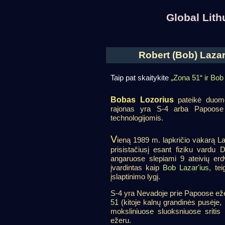
Global Lit
Robert (Bob) Lazar
Taip pat skaitykite
„Zona 51“ ir Bob
Bobas Lozorius
pateikė duomen
rajonas yra S-4 arba Papoose 
technologijomis.
V
ieną 1989 m. lapkričio vakarą 
prisistačiusį esant fiziku vardu
angaruose slepiami 9 ateivių erdv
įvardintas kaip
Bob Lazar'ius
, te
įslaptinimo lygį.
S-4 yra Nevadoje prie Papoose ežer
51
(kitoje kalnų grandinės pusėje, 
moksliniuose sluoksniuose sriti
ežeru.