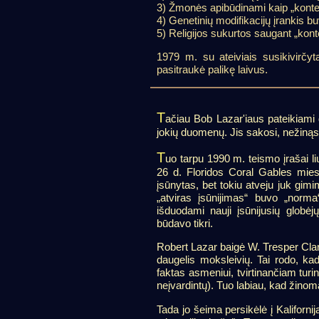
3) Žmonės apibūdinami kaip „kontei
4) Genetinių modifikacijų įrankis bu
5) Religijos sukurtos saugant „kont
1979 m. su ateiviais susikivirčy
pasitraukė palikę laivus.
T
ačiau Bob Lazar'iaus pateikiami d
jokių duomenų. Jis sakosi, nežinąs, 
T
uo tarpu 1990 m. teismo įrašai liu
26 d. Floridos Coral Gables mieste
įsūnytas, bet tokiu atveju juk gim
„atviras įsūnijimas“ buvo „norma
išduodami nauji įsūnijusių globėj
būdavo tikri.
Robert Lazar baigė W. Tresper Cla
daugelis moksleivių. Tai rodo, k
faktas asmeniui, tvirtinančiam turi
neįvardintų). Tuo labiau, kad žino
Tada jo šeima persikėlė į Kaliforn