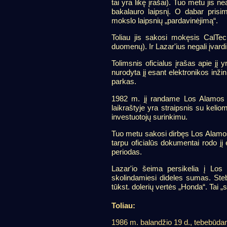
tai yra likę įrašai). Tuo metu jis n
bakalauro laipsnį. O dabar prisi
mokslo laipsnių „pardavinėjimą“.
Toliau jis sakosi mokęsis CalTech 
duomenų). Ir Lazar'ius negali įvardin
Tolimsnis oficialus įrašas apie j
nurodyta jį esant elektronikos inž
parkas.
1982 m. jį randame Los Alamos la
laikraštyje yra straipsnis su keli
investuotojų surinkimu.
Tuo metu sakosi dirbęs Los Alamos 
tarpu oficialūs dokumentai rodo 
periodas.
Lazar'io šeima persikelia į Los 
skolindamiesi dideles sumas. Steb
tūkst. dolerių vertės „Honda“. Tai 
Toliau:
1986 m. balandžio 19 d., tebebūd