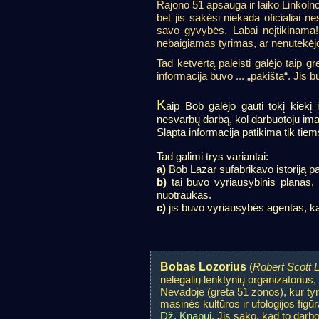
Rajono 51 apsauga ir laiko Linkolno
bet jis sakėsi niekada oficialiai 
savo gyvybės. Labai neįtikinama!
nebaigiamas tyrimas, ar nenutekėjo
Tad ketvertą paleisti galėjo taip gr
informacija buvo ... „pakišta“. Jis 
K
aip Bob galėjo gauti tokį kiekį
nesvarbų darbą, kol darbuotoju ima
Slapta informacija patikima tik tiems
Tad galimi trys variantai:
a)
Bob Lazar sufabrikavo istoriją
b)
tai buvo vyriausybinis planas, 
nuotraukas.
c)
jis buvo vyriausybės agentas, ka
Bobas Lozorius
(
Robert Scott 
nelegalių lenktynių organizatorius, 
Nevadoje (greta 51 zonos), kur tyrė
masinės kultūros ir ufologijos figū
Dž. Knapui
. Jis sako, kad to dar