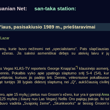
huanian Net:
san-taka station:
'iaus, pasisakiusio 1989 m., prieštaravimai
 Lazar
ų, kurie buvo nežinomi net „specialistams“. Pats slapčiausias
ežeras. Jis sakėsi asmeniškai dirbęs su ateivių laivu ir jų
*)
Las Vegas KLAS-TV reporteris George Knapp'as
klausinėjo asmenį,
 Dennis. Pokalbis vyko apie ypatingo slaptumo sritį S-4 (S4), kur
ėlaiviai, kuriuos jis padėjo tirti. Dennis, vėlesniuose pokalbiuose
igė turėjęs 38 lygiais didesnį slaptumą nei „Q“, aukščiausią civilinį
o, apie 15 mylių į pietus nuo Groom'o ežero, kur yra ir garsioji
Area
125 mylios į šiaurę nuo Las Vegas) Nellis Oro pajėgų įtakoje. Iki tol
s buvo vadinta „Svajonių žeme“, „Skunkworks“ ar tiesiog Groom'o