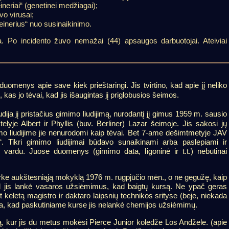
neriai“ (genetinei medžiagai);
vo virusai;
einerius“ nuo susinaikinimo.
ta. Po incidento žuvo nemažai (44) apsaugos darbuotojai. Ateiviai
uomenys apie save kiek prieštaringi. Jis tvirtino, kad apie jį neliko
kas jo tėvai, kad jis išaugintas jį priglobusios šeimos.
dija jį pristačius gimimo liudijimą, nurodantį jį gimus 1959 m. sausio
lyje Albert ir Phyllis (buv. Berliner) Lazar šeimoje. Jis sakosi jų
imo liudijime jie nenurodomi kaip tėvai. Bet 7-ame dešimtmetyje JAV
“. Tikri gimimo liudijimai būdavo sunaikinami arba paslepiami ir
ų vardu. Juose duomenys (gimimo data, ligoninė ir t.t.) nebūtinai
rke aukštesniąją mokyklą 1976 m. rugpjūčio mėn., o ne gegužę, kaip
ad jis lankė vasaros užsiėmimus, kad baigtų kursą. Ne ypač geras
nt keletą magistro ir daktaro laipsnių technikos srityse (beje, niekada
ma, kad paskutiniame kurse jis nelankė chemijos užsiėmimų.
iją, kur jis du metus mokėsi Pierce Junior koledže Los Andžele. (apie