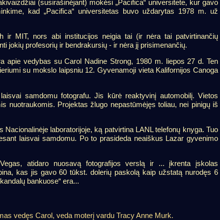
eakivaizdžiai (susirašinėjant) mokėsi „Pacifica“ universitete, kur gavo
minkime, kad „Pacifica“ universitetas buvo uždarytas 1978 m. už
ir MIT, nors abi institucijos neigia tai (ir nėra tai patvirtinančių
ti jokių profesorių ir bendrakursių - ir nėra jį prisimenančių.
į yra apie vedybas su Carol Nadine Strong, 1980 m. liepos 27 d. Ten
inieriumi su mokslo laipsniu 12. Gyvenamoji vieta Kalifornijos Canoga
isvai samdomu fotografu. Jis kūrė reaktyvinį automobilį. Vietos
omis nuotraukomis. Projektas žlugo nepastūmėjęs toliau, nei pinigų iš
Nacionalinėje laboratorijoje, ką patvirtina LANL telefonų knyga. Tuo
jį esant laisvai samdomu. Po to prasideda neaiškus Lazar gyvenimo
Vegas, atidaro nuosavą fotografijos verslą ir ... įkrenta įskolas
ina, kas jis gavo 60 tūkst. dolerių paskolą kaip užstatą nurodęs 6
„skandalų bankuose“ era...
amas vedęs Carol, veda moterį vardu Tracy Anne Murk.