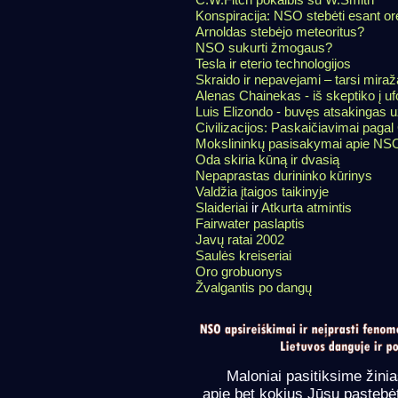
Konspiracija: NSO stebėti esant or
Arnoldas stebėjo meteoritus?
NSO sukurti žmogaus?
Tesla ir eterio technologijos
Skraido ir nepavejami – tarsi miraž
Alenas Chainekas - iš skeptiko į uf
Luis Elizondo - buvęs atsakingas
Civilizacijos: Paskaičiavimai pagal 
Mokslininkų pasisakymai apie NS
Oda skiria kūną ir dvasią
Nepaprastas durininko kūrinys
Valdžia įtaigos taikinyje
Slaideriai
ir
Atkurta atmintis
Fairwater paslaptis
Javų ratai 2002
Saulės kreiseriai
Oro grobuonys
Žvalgantis po dangų
Maloniai pasitiksime žini
apie bet kokius Jūsų pastebė