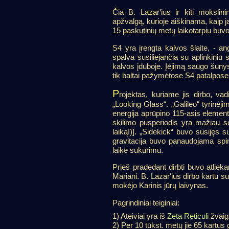
Čia B. Lazar'ius ir kiti mokslin
apžvalgą, kurioje aiškinama, kaip j
15 paskutinių metų laikotarpiu buvo 
S4 yra įrengta kalvos šlaite, - a
spalva susiliejančia su aplinkiniu
kalvos įduboje. Įėjimą saugo šunys
tik baltai pažymėtose S4 patalpose 
P
rojektas, kuriame jis dirbo, vad
„Looking Glass“. „Galileo“ tyrinėjim
energija aprūpino 115-asis elemen
skilimo pusperiodis yra mažiau sek
laiką!)]. „Sidekick“ buvo susijęs s
gravitacija buvo panaudojama spin
laike sukūrimu.
Prieš pradedant dirbti buvo atlie
Mariani. B. Lazar'ius dirbo kartu s
mokėjo Karinis jūrų laivynas.
Pagrindiniai teiginiai:
1) Ateiviai yra iš
Zeta Reticuli
žvaig
2) Per 10 tūkst. metų jie 65 kartus