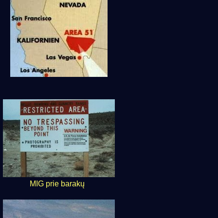
MIG prie barakų