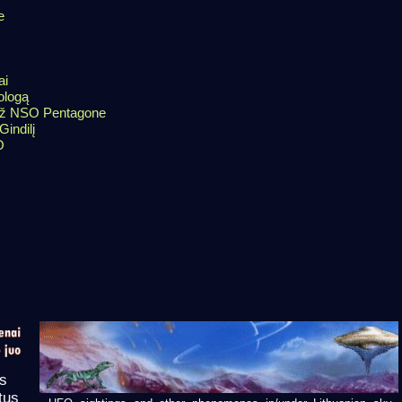
e
ai
ologą
 už NSO Pentagone
Gindilį
O
as
tus