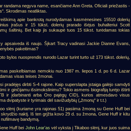
ar randama negyva name, esančiame Ann Greta. Oficiali priežastis -
s“. Skrodimas neatliktas.
reiškimą apie bankrotą nurodydamas kasmėnesines 15510 dolerių
nius įrašus ir 15 tūkst. dolerių prarado išėjus buhalteriui Scott
amų šaltinių. Bet kaip jis sukaupė tuos 15 tūkst. turėdamas tokias
cy apsaiveda iš naujo. Šįkart Tracy vadinasi Jackie Dianne Evans,
menybės pakeitimas?
to bylos nuosprendis nurodo Lazar turint turto už 173 tūkst. dolerių,
mas paskelbiamas nemokiu nuo 1987 m. liepos 1 d. po 6 d. Lazar
damas visas teises žmonai.
 pradėjęs dirbti S-4 rajone. Kaip superslapta įstaiga galėjo samdyti
mi ir ginčijamu išsimokslinimu? Tokio asmens biografiją turėjo ištirti
FTB ir įdarbinanti arba Oro pajėgų CID), kurios atmesdavo visus
 dvipatyste ir tyrimais dėl savižudybių („žmonų“ ir t.t.)
boo slėnį (kuriame yra rajonas 51) pasiima žmoną su Gene Huff bei
skrydžio naktį. Iš ten grįžta kovo 29 d. su žmona, Gene Huff ir kitu
si nufilmavę bandymą.
Gene Huff bei
John Lear'as
vėl vyksta į Tikaboo slėnį, kur juos suima