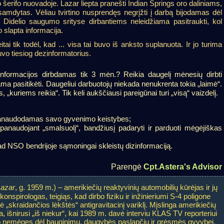
 šerifo nuovadoje. Lazar liepta pranešti Indian Springs oro daliniams,
nesamdytas. Vėliau tvirtino nusprendęs negrįžti į darbą bijodamas dėl
 Didelio saugumo srityse dirbantiems neleidžiama pasitraukti, kol
 slapta informacija.
eitai tik todėl, kad ... visa tai buvo iš anksto suplanuota. Ir jo turima
buvo tiesiog dezinformatorius.
 informacijos dirbdamas tik 3 mėn.? Reikia daugelį mėnesių dirbti
ma pasitikėti. Daugeliui darbuotojų niekada nenukrenta tokia „laimė“.
, „kuriems reikia“. Tik keli aukščiausi pareigūnai turi „visą“ vaizdelį.
 panaudodamas savo gyvenimo keistybes;
panaudojant „smalsuolį“, bandžiusį padaryti ir parduoti mėgėjiškas
d NSO bendrijoje sąmoningai skleistų dizinformaciją.
Parengė
Cpt.Astera's Advisor
Lazar
, g. 1959 m.) – amerikiečių reaktyvinių automobilių kūrėjas ir jų
konspirologas, teigiąs, kad dirbo fiziku ir inžinieriumi S-4 poligone
 „skraidančios lėkštės“ antigravitacinį variklį. Mįslinga amerikiečių
ra, išnirusi „iš niekur“, kai 1989 m. davė interviu KLAS TV reporteriui
bo nemėgęs dėl bauginimų, daugybės paslapčių ir grėsmės gyvybei.