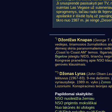
Ji snusprendė pasisakyti per TV, n
suimtas Las Vegase už suteneriavi
sprogmenys, tačiau rado tik fejer
apsilankė ir iškėlė bylą už pavoji
tikro nuo 1987 m. jie rengė „Deser
*)
Džordžas Knapas
(
George T.
vedėjas, tiriamosios žurnalistikos a
dėmesį skiria paranormaliems reišk
„Coast to Coast AM“ temos. Išgarsėj
Bigelow
įsteigtu NIDS, tiriančiu neįp
Kongrese pranešimų apie NSO klausy
gerovės klausimais.
**)
Džonas Lyras
(
John Olsen Le
lėktuvus (1967-83). 9-me dešimtm. 
vyriausybėje. 1989 m. vyko į
Zonos 
Lozoriumi. Konspiracines teorijas ap
Papildomai skaitykite:
NSO nusileidžia žemiau
NSO prigimtis moksliškai
Nuo lakūnės iki ufologės
C.W.Fitch pokalbis su W.Smith