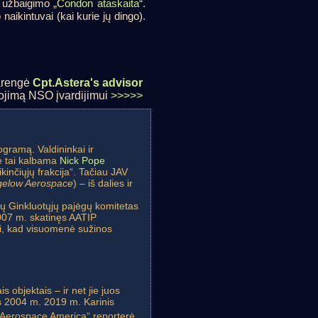
 užbaigimo „
Condon ataskaita
“.
aikintuvai (kai kurie jų dingo).
rengė
Cpt.Astera's advisor
udojimą NSO įvardijimui
>>>>>
ogramą. Valdininkai ir
ie tai kalbama
Nick Pope
kinčiųjų frakcija“. Tačiau JAV
gelow Aerospace
) – iš dalies ir
mų Ginkluotųjų pajėgų komitetas
007 m. skatinęs AATIP
ti, kad visuomenė sužinos
 objektais – ir net jie juos
is 2004 m. 2019 m. Karinis
„Aerospace America“ reporterė