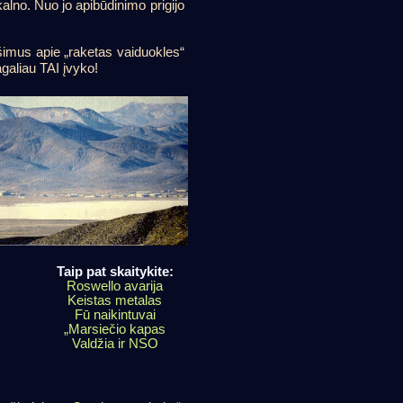
kalno. Nuo jo apibūdinimo prigijo
šimus apie „raketas vaiduokles“
galiau TAI įvyko!
Taip pat skaitykite:
Roswello avarija
Keistas metalas
Fū naikintuvai
„Marsiečio kapas
Valdžia ir NSO