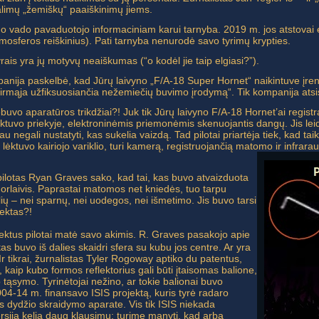
limų „žemiškų“ paaiškinimų jiems.
o vado pavaduotojo informaciniam karui tarnyba. 2019 m. jos atstovai ė
osferos reiškinius). Pati tarnyba nenurodė savo tyrimų krypties.
ais yra jų motyvų neaiškumas (“o kodėl jie taip elgiasi?”).
nija paskelbė, kad Jūrų laivyno „F/A-18 Super Hornet“ naikintuve įr
„pirmąja užfiksuosiančia nežemiečių buvimo įrodymą“. Tik kompanija atsis
i tebuvo aparatūros trikdžiai?! Juk tik Jūrų laivyno F/A-18 Hornet’ai reg
tuvo priekyje, elektroninėmis priemonėmis skenuojantis dangų. Jis leidži
au negali nustatyti, kas sukelia vaizdą. Tad pilotai priartėja tiek, kad ta
e lėktuvo kairiojo variklio, turi kamerą, registruojančią matomo ir infrar
 pilotas Ryan Graves sako, kad tai, kas buvo atvaizduota
orlaivis. Paprastai matomos net kniedės, tuo tarpu
ių – nei sparnų, nei uodegos, nei išmetimo. Jis buvo tarsi
jektas?!
jektus pilotai matė savo akimis. R. Graves pasakojo apie
tas buvo iš dalies skaidri sfera su kubu jos centre. Ar yra
r tikrai, žurnalistas Tyler Rogoway aptiko du patentus,
 kaip kubo formos reflektorius gali būti įtaisomas balione,
tąsymo. Tyrinėtojai nežino, ar tokie balionai buvo
004-14 m. finansavo ISIS projektą, kuris tyrė radaro
s dydžio skraidymo aparate. Vis tik ISIS niekada
ersija kelia daug klausimų: turime manyti, kad arba