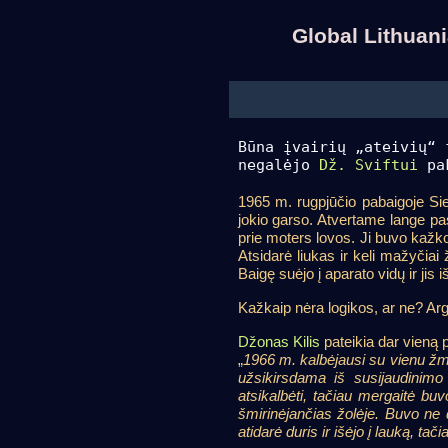
Global Lithua
Būna įvairių „ateivių“ 
negalėjo
Dž. Sviftui
pak
1965 m. rugpjūčio pabaigoje Siet
jokio garso. Atvertame lange pas
prie moters lovos. Ji buvo kažko
Atsidarė liukas ir keli mažyčiai
Baigę suėjo į aparato vidų ir jis 
Kažkaip nėra logikos, ar ne? Arg
Džonas Kilis
pateikia dar vieną p
„
1966 m. kalbėjausi su vienu žm
užsikirsdama iš susijaudinimo
atsikalbėti, tačiau mergaitė bu
šmirinėjančias žolėje. Buvo ne 
atidarė duris ir išėjo į lauką, tač