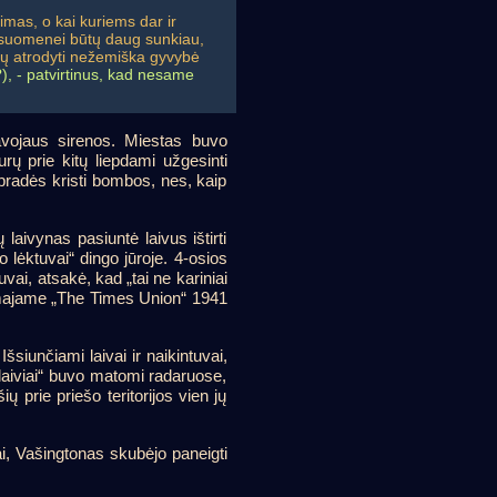
imas, o kai kuriems dar ir
 visuomenei būtų daug sunkiau,
ėtų atrodyti nežemiška gyvybė
?
), - patvirtinus, kad nesame
avojaus sirenos. Miestas buvo
urų prie kitų liepdami užgesinti
pradės kristi bombos, nes, kaip
laivynas pasiuntė laivus ištirti
o lėktuvai“ dingo jūroje. 4-osios
ai, atsakė, kad „tai ne kariniai
a pirmajame „The Times Union“ 1941
siunčiami laivai ir naikintuvai,
orlaiviai“ buvo matomi radaruose,
 prie priešo teritorijos vien jų
i, Vašingtonas skubėjo paneigti