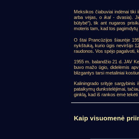
Meksikos čiabuviai indėnai tiki
arba vėjas, o
ikal
- dvasia). Ji
būtybė“), tik ant nugaros prisi
moteris tam, kad tos pagimdytų j
O štai Prancūzijos šiaurėje 19
nykštuką, kurio ūgis neviršijo 
raudonos. Vos spėjo pagalvoti, ka
1955 m. balandžio 21 d. JAV Ken
buvo mažo ūgio, didelėmis apval
blizgantys tarsi metaliniai kost
Kaliningrado srityje sargybinis 
pataikymų dunkstelėjimai, tačiau
ginklą, kad iš rankos ėmė tekėti
Kaip visuomenė prii