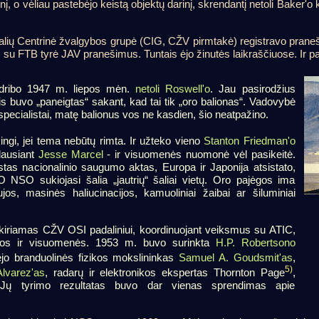
nį, o vėliau pastebėjo keistą objektų darinį, skrendantį netoli Baker'o 
 šalių Centrinė žvalgybos grupė (CIG, CŽV pirmtakė) registravo prane
 su FTB tyrė JAV pranešimus. Tuntais ėjo žinutės laikraščiuose. Ir pa
nudribo 1947 m. liepos mėn.
netoli Roswell'o
. Jau pasirodžius
is buvo „paneigtas“ sakant, kad tai tik „oro balionas“. Vadovybė
 specialistai, matę balionus vos ne kasdien, šio neatpažino.
kingi, jei tema nebūtų rimta. Ir užteko vieno
Stanton Friedman'o
lausiant
Jesse Marcel
- ir visuomenės nuomonė vėl pasikeitė.
eistas nacionalinio saugumo aktas, Europa ir Japonija atsistato,
 O NSO sukiojasi šalia „jautrių“ šaliai vietų. Oro pajėgos ima
ujos, masinės haliucinacijos, kamuoliniai žaibai ar šiluminiai
iriamas CŽV OSI padaliniui, koordinuojant veiksmus su ATIC,
aidos ir visuomenės. 1953 m. buvo surinkta
H.P. Robertsono
įėjo branduolinės fizikos mokslininkas
Samuel A. Goudsmit'as
,
5)
Alvarez'as
, radarų ir elektronikos ekspertas Thornton Page
,
. Jų tyrimo rezultatas buvo dar vienas sprendimas apie