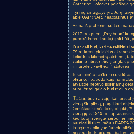
Catherine Hofacker paieškojo ga
Tyrimų smaigalys yra Jūrų laivyn
apie
UAP
(NAR, neatpažintus atm
Viena iš problemų su tais manevr
2017 m. gruodį „Raytheon“ kompa
pareikšdama, kad toji gali būti 
O ar gali būti, kad tie reiškinia
79 radaras, plokščias ekranas lėk
keliolikos kilometrų atstumu, tači
veikimo ribose. Šis, įrengtas pri
ir nurodė „Raytheon“ atstovas.
Ir su minėtu reiškiniu susidūręs
ekrane, neatrodė kaip normalus 
atvaizde nebuvo išskiriamų detal
aura. Ar tai galėjo būti realus ob
T
ačiau buvo atvejų, kai tuos ob
vieną šių pilotą, pagal kurį objek
žemiškos kilmės tokių objektų?! I
vieną jų iš 1949 m., aprašančius,
kad būtų išvengta aerodinaminio 
naudoti iš tikro, tačiau DARPA 2
įrengimo galimybę futbolo aikštė
neskraidė. Ir aplamai, baliono v