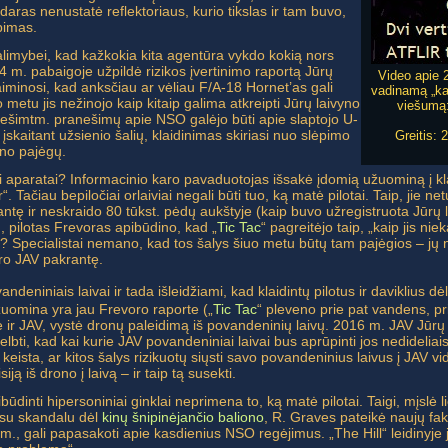
aras nenustatė reflektoriaus, kurio tikslas ir tam buvo,
bimas.
galimybei, kad kažkokia kita agentūra vykdo kokią nors
m. pabaigoje užpildė rizikos įvertinimo raportą Jūrų
Video apie 
minosi, kad anksčiau ar vėliau F/A-18 Hornet’as gali
vadinamą „ka
 metu jis nežinojo kaip kitaip galima atkreipti Jūrų laivyno
viešumą:
dešimtm. pranešimų apie NSO galėjo būti apie slaptojo U-
skaitant užsienio šalių, klaidinimas skiriasi nuo slėpimo
Greitis: 
yno pajėgų.
ami aparatai? Informacinio karo pavaduotojas išsakė įdomią užuominą į kla
Tačiau bepiločiai orlaiviai negali būti tuo, ką matė pilotai. Taip, jie net
ntę ir neskraido 80 tūkst. pėdų aukštyje (kaip buvo užregistruota Jūrų lai
., pilotas Frevoras apibūdino, kad „
Tic Tac
“ pagreitėjo taip, „kaip jis ni
us? Specialistai nemano, kad tos šalys šiuo metu būtų tam pajėgios – jų 
pro JAV pakrantę.
deniniais laivai ir tada išleidžiami, kad klaidintų pilotus ir daviklius dė
žuomina yra jau Frevoro raporte („
Tic Tac
“ pleveno prie pat vandens, pr
pe ir JAV, vystė dronų paleidimą iš povandeninių laivų. 2016 m. JAV Jūrų l
lbti, kad kai kurie JAV povandeniniai laivai bus aprūpinti jos nedideliais
ik keista, ar kitos šalys rizikuotų siųsti savo povandeninius laivus į JAV vi
ją iš drono į laivą – ir taip tą susekti.
pibūdinti hipersoniniai ginklai neprimena to, ką matė pilotai. Taigi, mįslė 
 su skandalu dėl
kinų šnipinėjančio baliono
, R. Graves pateikė naujų fa
m., gali papasakoti apie kasdienius NSO regėjimus. „The Hill“ leidinyje 