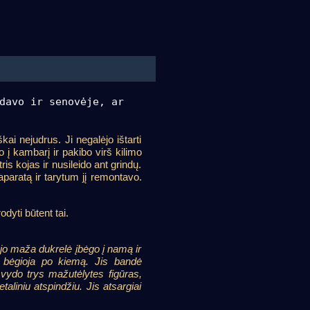
davo ir senovėje, ar
ai nejudrus. Ji negalėjo ištarti
 į kambarį ir pakibo virš kilimo
s kojas ir nusileido ant grindų.
aparatą ir tarytum jį remontavo.
dyti būtent tai.
jo maža dukrelė įbėgo į namą ir
s bėgioja po kiemą. Jis bandė
išvydo trys mažutėlytes figūras,
liniu atspindžiu. Jis atsargiai