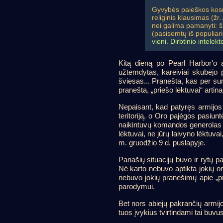
Gyvybės paieškos kosmos
religinis klausimas (žr.
nei galima pamanyti: ši
(pasisemtų iš populiari
vieni.
Dirbtinio intelekt
Kitą dieną po Pearl Harbor'o 
užtemdytas, kareiviai skubėjo p
šviesas... Pranešta, kas per su
pranešta, „priešo lėktuvai“ artin
Nepaisant, kad patyręs armijos p
teritoriją, o Oro pajėgos pasiunt
naikintuvų komandos generolas W
lėktuvai, ne jūrų laivyno lėktuvai
m. gruodžio 9 d. puslapyje.
Panašių situacijų buvo ir rytų 
Nė karto nebuvo aptikta jokių orl
nebuvo jokių pranešimų apie „pri
parodymui.
Bet nors abiejų pakrančių armij
tuos įvykius tvirtindami tai buvu