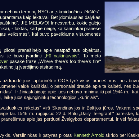
 dar nebuvo terminų NSO ar „skraidančios lėkštės“.
 suprantama kaip lėktuvai. Bet įdomiausias dalykas
„paaiškino“. JIE MELAVO! Ir nesvarbu, kokie galėjo
ika), - faktas, kad jie neigė, ką karininkai pranešė
ingas veiksmas“, kai buvo paveikiama visuomenės
 pilotai pranešinėjo apie neatpažintus objektus,
s jie buvo įvardinti „
Fū naikintuvais
“. To meto
over
pasakė frazę „Where there's foo there's fire“
skatino jų įvardijimo atsiradimą.
 uždraudė juos aptarinėti ir OOS tyrė visus pranešimus, nes buvo g
isuomenei valdė kariškiai, o personalai draudė apie ta kalbėti, nes buv
inklas“. Ir žiniasklaidoje apie juos nebuvo minima iki pat 1944 m., kai
i, laikę juos sąjungininkų technologijos „kūriniais“.
iduokles raketas“ virš Skandinavijos ir Baltijos jūros. Vakarai spė
 neigė tai. 1946 m. rugpjūčio 22 d. Britų „Daily Telegraph“ pareiškė
 pranešimus apie jas perduoti Žvalgybos departamentui. Ir vėl faktas
vykis. Verslininkas ir patyręs pilotas
Kenneth Arnold
skrido per Kaska