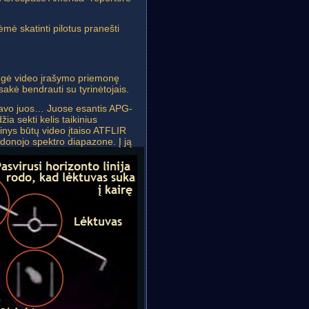
mė skatinti pilotus pranešti
engė video įrašymo priemonę
akė bendrauti su tyrinėtojais.
istravo juos… Juose esantis APG-
a sekti kelis taikinius
ikinys būtų video įtaiso ATFLIR
audonojo spektro diapazone. Į ją