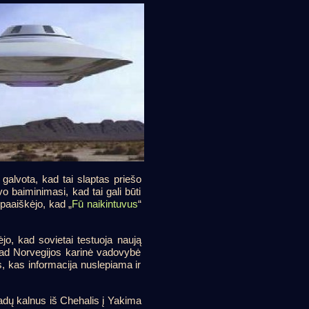
alvota, kad tai slaptas priešo
o baiminimasi, kad tai gali būti
 paaiškėjo, kad „
Fū naikintuvus
“
jo, kad sovietai testuoja naują
, kad Norvegijos karinė vadovybė
, kas informacija nuslepiama ir
dų kalnus iš Chehalis į Yakima