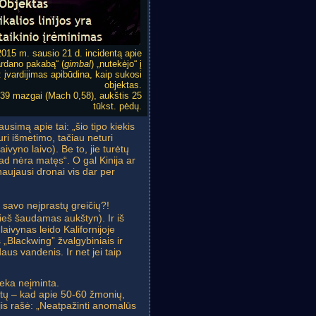
2015 m. sausio 21 d. incidentą apie
rdano pakabą“ (
gimbal
) „nutekėjo“ į
 įvardijimas apibūdina, kaip sukosi
objektas.
239 mazgai (Mach 0,58), aukštis 25
tūkst. pėdų.
usimą apie tai: „šio tipo kiekis
uri išmetimo, tačiau neturi
vyno laivo). Be to, jie turėtų
ekad nėra matęs“. O gal Kinija ar
naujausi dronai vis dar per
l savo neįprastų greičių?!
ieš šaudamas aukštyn). Ir iš
aivynas leido Kalifornijoje
 „Blackwing” žvalgybiniais ir
daus vandenis. Ir net jei taip
lieka neįminta.
ktų – kad apie 50-60 žmonių,
jis rašė: „Neatpažinti anomalūs