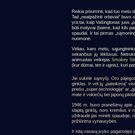
Reikia prisiminti, kad tuo metu
Tad „neatpažinti orlaiviai“ buvo
yra tai, kaip Vašingtonas juos 
būti motyvai (baimė, kad kils pan
spaudai. Ir tai pirmas „sąmon
nuomonė.
Vėliau, karo metu, sąjungininkų
sekančius jų lėktuvus. Netruku
animuotas veikėjas
Smokey St
(kur dūmai, ten ir ugnis), kuri pa
Jie sukėlė sąmyšį. Oro pajėgos
ginklas. Ir vėl jų „pateikimą“ v
priešo „super-technologija“ ar „g
matė ir vokiečių bei japonų pilota
1946 m. buvo pranešimų apie „va
slaptą ginklą, nors kremlius ir
uždraudė jas minėti spaudoje, o
prižiūrima vyriausybės.
Ir kitą vasarą įvyko pagarsėjęs į