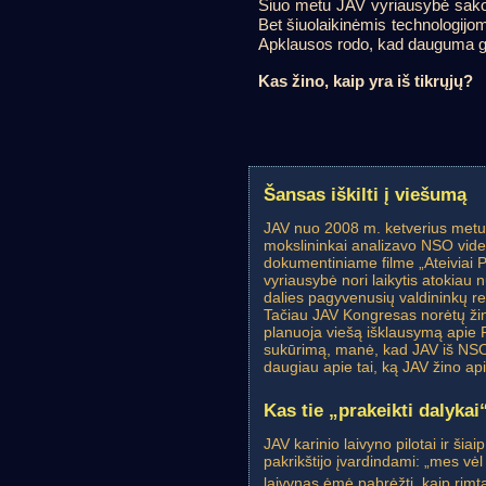
Šiuo metu JAV vyriausybė sako
Bet šiuolaikinėmis technologijom
Apklausos rodo, kad dauguma gyv
Kas žino, kaip yra iš tikrųjų?
Šansas iškilti į viešumą
JAV nuo 2008 m. ketverius metu
mokslininkai analizavo NSO video 
dokumentiniame filme „Ateiviai Pe
vyriausybė nori laikytis atokiau 
dalies pagyvenusių valdininkų rel
Tačiau JAV Kongresas norėtų žin
planuoja viešą išklausymą apie
sukūrimą, manė, kad JAV iš NSO 
daugiau apie tai, ką JAV žino a
Kas tie „prakeikti dalykai
JAV karinio laivyno pilotai ir šia
pakrikštijo įvardindami: „mes v
laivynas ėmė pabrėžti, kaip rimta