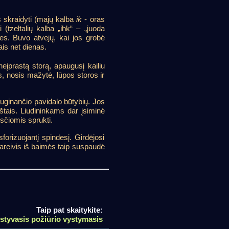
skraidyti (majų kalba
ik
- oras
(tzeltalių kalba „ihk“ – „juoda
nes. Buvo atvejų, kai jos grobė
ais net dienas.
neįprastą storą, apaugusį kailiu
s, nosis mažytė, lūpos storos ir
uginančio pavidalo būtybių. Jos
štais. Liudininkams dar įsiminė
ėsčiomis sprukti.
forizuojantį spindesį. Girdėjosi
Kareivis iš baimės taip suspaudė
Taip pat skaitykite:
styvasis požiūrio vystymasis