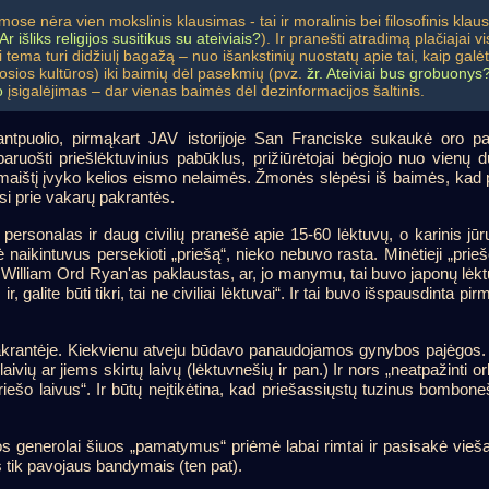
e nėra vien mokslinis klausimas - tai ir moralinis bei filosofinis klaus
Ar išliks religijos susitikus su ateiviais?
). Ir pranešti atradimą plačiajai
 tema turi didžiulį bagažą – nuo išankstinių nuostatų apie tai, kaip gal
osios kultūros) iki baimių dėl pasekmių (pvz.
žr. Ateiviai bus grobuonys
o
įsigalėjimas – dar vienas baimės dėl dezinformacijos šaltinis.
antpuolio, pirmąkart JAV istorijoje San Franciske sukaukė oro p
aruošti priešlėktuvinius pabūklus, prižiūrėtojai bėgiojo nuo vienų d
maištį įvyko kelios eismo nelaimės. Žmonės slėpėsi iš baimės, kad 
asi prie vakarų pakrantės.
ersonalas ir daug civilių pranešė apie 15-60 lėktuvų, o karinis jūrų 
ė naikintuvus persekioti „priešą“, nieko nebuvo rasta. Minėtieji „prieš
illiam Ord Ryan'as paklaustas, ar, jo manymu, tai buvo japonų lėktuv
, ir, galite būti tikri, tai ne civiliai lėktuvai“. Ir tai buvo išspausdint
pakrantėje. Kiekvienu atveju būdavo panaudojamos gynybos pajėgos. Iš
aivių ar jiems skirtų laivų (lėktuvnešių ir pan.) Ir nors „neatpažinti 
ešo laivus“. Ir būtų neįtikėtina, kad priešassiųstų tuzinus bombonešių
os generolai šiuos „pamatymus“ priėmė labai rimtai ir pasisakė vieša
s tik pavojaus bandymais (ten pat).