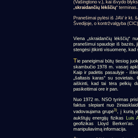
(Vašingtono v.), kai išvydo blyks
„
skraidančių lėkščių
“ terminas.
Pranešimai pylėsi iš JAV ir kt.
Švedijoje, o kontržvalgyba (CIC)
Viena „skraidančių lėkščių“ 
pranešimui spaudoje iš bazės, j
stengėsi įtikinti visuomenę, kad
T
ie paneigimai būtų tiesiog juo
skambučio 1978 m. vasarį apk
Kaip ir padėtis pasaulyje - išl
„šaltasis karas“ su sovietais.
aiškinti, kad tai tėra pelkių d
pasikeitimai ore ir pan.
Nuo 1972 m. NSO tyrimas prisk
faktus slepiant nuo žiniaskl
3)
vadovaujama grupė
, į kurią 
aukštųjų energijų fizikas
Luis 
geofizikas Lloyd Berken'as
manipuliavimą informacija.