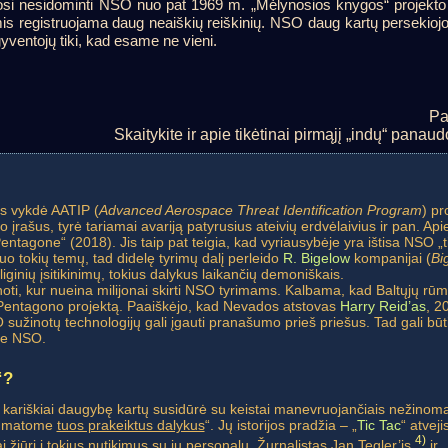
si nesidominti NSO nuo pat 1969 m. „Mėlynosios knygos“ projekto
is registruojama daug neaiškių reiškinių. NSO daug kartų persekiojo n
entojų tiki, kad esame ne vieni.
Pa
Skaitykite ir apie tikėtinai pirmąjį „indų“ pana
s vykdė AATIP (
Advanced Aerospace Threat Identification Program
) pr
įrašus, tyrė tariamai avariją patyrusius ateivių erdvėlaivius ir pan. Ap
ntagone“ (2018). Jis taip pat teigia, kad vyriausybėje yra ištisa NSO „ti
nuo tokių temų, tad didelę tyrimų dalį perleido
R. Bigelow
kompanijai (
Bi
iginių įsitikinimų, tokius dalykus laikančių demoniškais.
oti, kur nueina milijonai skirti NSO tyrimams. Kalbama, kad Baltųjų rū
 Pentagono projektą. Paaiškėjo, kad Nevados atstovas
Harry Reid’as
, 2
sužinotų technologijų gali įgauti pranašumo prieš priešus. Tad gali bū
pie NSO.
“?
ip kariškiai daugybę kartų susidūrė su keistai manevruojančiais nežinomais
ėl matome
tuos prakeiktus dalykus
“. Jų istorijos pradžia – „
Tic Tac
“ atvej
4)
i žiūri į tokius nutikimus su jų personalu. Žurnalistas Jan Tegler’is
ir 