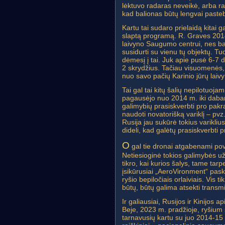
lėktuvo radaras neveikė, arba rad
kad balionas būtų lengvai paste
Kartu tai sudaro prielaidą kitai 
slaptą programą. R. Graves 2014 
laivyno Saugumo centrui, nes bai
susidurti su vienu tų objektų. Tuo
dėmesį į tai. Juk apie pusė 6-7 
2 skrydžius. Tačiau visuomenės, į
nuo savo pačių Karinio jūrų laiv
Tai gal tai kitų šalių nepilotuoj
pagausėjo nuo 2014 m. iki dabar“. 
galimybių prasiskverbti pro pakra
naudoti novatorišką variklį – pvz
Rusija jau sukūrė tokius varikli
dideli, kad galėtų prasiskverbti 
O
gal tie dronai atgabenami povan
Netiesioginė tokios galimybės u
tikro, kai kurios šalys, tame tar
įsikūrusiai „AeroVironment“ paske
ryšio bepiločiais orlaiviais. Vis t
būtų, būtų galima atsekti transmisi
Ir galiausiai, Rusijos ir Kinijos a
Beje, 2023 m. pradžioje, ryšium
tarnavusių kartu su juo 2014-15 