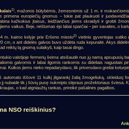
1)
ikalais
, mažomis būtybėmis, žemesnėmis už 1 m. ir mokančiomis 
e primena europiečių gnomus – tokie pat plaukuoti ir juodaveidžiai 
kabina kažkokius įtaisus, leidžiančius jiems skraidyti ir grobti žmo
iems vaikus. Beje, nėštumas ėjo labai sparčiai – per savaites, o kart
2)
54 m. kaimo kelyje prie Eršeno miesto
vietinis gyventojas sutiko 
120 cm, o ant didelės galvos buvo uždėta ruda kepuraitė. Akys didelė
d reiktų tą gnomą sulaikyti, kaip tasai dingo.
tukio valstijoje fermerių šeima atsišaudė nuo jų namą apsupusių ba
iomis galvomis ir labai ilgomis rankomis su dideliais naguotais pir
iumai. Kulkos jiems nieko nepadarydavo, tik priversdavo greitai keturp
iš automato iššovė 11 kulkį įilgarankį žalią žmogeliuką, skleidusį fos
 jį nubaidė tik į šūvių pusę nukreipto stipraus prožektoriaus šviesa. 
 kraujas, o kad atgniaužtų rankas, prireikė pašalinės pagalbos.
ma NSO reiškinius?
Ank