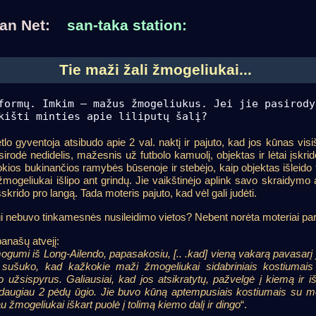
nian Net:
san-taka station:
Tie maži žali žmogeliukai...
formų. Imkim – mažus žmogeliukus. Jei jie pasirody
išti minties apie liliputų šalį?
lo gyventoja atsibudo apie 2 val. naktį ir pajuto, kad jos kūnas visišk
irodė nedidelis, mažesnis už futbolo kamuolį, objektas ir lėtai įskrido
kios bukinančios ramybės būsenoje ir stebėjo, kaip objektas išleido tri
 žmogeliukai išlipo ant grindų. Jie vaikštinėjo aplink savo skraidymo 
išskrido pro langą. Tada moteris pajuto, kad vėl gali judėti.
i nebuvo tinkamesnės nusileidimo vietos? Nebent norėta moteriai paro
anašų atvejį:
ogumi iš Long-Ailendo, papasakosiu, [.. .kad] vieną vakarą pavasarį 
 sušuko, kad kažkokie maži žmogeliukai sidabriniais kostiumai
vo užsispyrus. Galiausiai, kad jos atsikratytų, pažvelgė į kiemą ir 
daugiau 2 pėdų ūgio. Jie buvo kūną aptempusiais kostiumais su meta
iau žmogeliukai iškart puolė į tolimą kiemo dalį ir dingo
“.