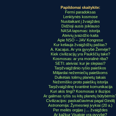
Papildomai skaitykite:
Fermi paradoksas
Lenktynės kosmose
Nusitaikant į žvaigždes
Didžioji ausis įsiklauso
NASA tapsmas: istorija
Ateivių įvaizdžio kaita
Apie NSO – JAV Kongrese
Kur keliauja žvaigždžių paštas?
A. Kacajus. Ar yra gyvybė Žemėje?
Kiek civilizacijų yra Paukščių take?
Kosmosas: ar yra moralinė riba?
SETI: ateiviai: kur jie slepiasi?
Tarpžvaigždinio ryšio paieškos
Milijardai nežemiečių paieškoms
Dulkėtais tolimų planetų takais
Nežemiško proto paieškų istorija
Tarpžvaigždinę kvantinė komunikacija
Kuri akis tingi? Kosmosas ir iliuzijos
Ar galimas ryšis su kitų planetų būtybėmis
Civilizacijos: paskaičiavimai pagal Gindilį
Astronomija: Žymesnieji įvykiai (20 a.)
Per meilės orgijas į ... žvaigždes
Ar kažkur Visatoje yra gyvybė?