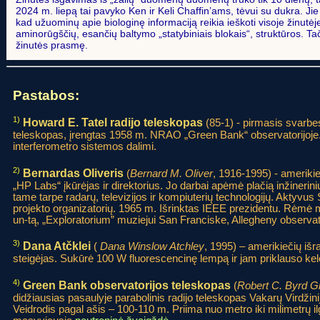
2024 m. liepą tai pavyko Ken ir Keli Chaffin’ams, tėvui su dukra. Jie
kad užuominų apie biologinę informaciją reikia ieškoti visoje žinutėje
aminorūgščių, esančių baltymo „statybiniais blokais“, struktūros. Ta
žinutės prasmę.
Pastabos:
1)
Howard E. Tatel radijo teleskopas
(85-1) - pirmasis svarbe
teleskopas, įrengtas 1958 m. NRAO „Green Bank“ observatorijoje. 
interferometro sistemos dalimi.
2)
Bernardas Oliveris
(
Bernard M. Oliver
, 1916-1995) - amerikie
„HP Labs“ įkūrėjas ir direktorius. Jo darbai apėmė plačią inžinerinių
tame tarpe radarų, televizijos ir kompiuterių technologijų. Aktyvus 
projekto organizatorių. 1965 m. Išrinktas IEEE prezidentu. Rėmė mo
un-tą, „Exploratorium” muziejui San Franciske, Allegheny observato
3)
Dana Atčklei
(
Dana Winslow Atchley
, 1995) – amerikiečių iš
steigėjas. Sukūrė 100 W fluorescencinę lempą ir jam priklauso kel
4)
Green Bank observatorijos teleskopas
(
Robert C. Byrd 
didžiausias pasaulyje parabolinis radijo teleskopas Vakarų Virdžini
Veidrodis pagal ašis – 100-110 m. Priima nuo metro iki milimetrų i