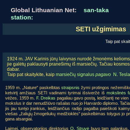
Global Lithuanian Net:
san-taka
station:
SETI užgimima
Taip pat skai
1924 m. JAV Karinis jūrų laivynas nurodė žmonėms kelioms d
jie galėtų paklausyti pranešimų iš marsiečių. Tačiau kosmosas t
dabar.
Taip pat skaitykite, kaip
marsiečių signalus
pagavo
N. Tesla
1959 m. „Nature“ paskelbtas
straipsnis
žymi protingos nežemiško
ketvirtį amžiaus SETI vadinami tyrimai išsiveržė iš
mokslinės f
vėžes. 1959 m.
F. Dreikas
pagaliau gavo postą, leidžiantį ne vien
mokslus ir dar nenudžiūvo rašalas nuo jo Harvardo diplomo. Tačiau
jis jau turėjo įrankius, leidžiančius radijo pagalba paieškoti ka
viešas „žaliųjų žmogeliukų medžioklės“ paskelbimas tolygus jo pro
gana atsargiai.
Laimei, observatorijos direktorius
O. Struvė
buvo tam palankus, 