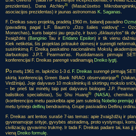
3)
prezidentas), Dana Atchley
(Masačūsetso Mikrobanginink
asociacijos prezidentas) ir jaunas astronomas
K. Saganas
.
F. Dreikas savo projektą, pradėtą 1960 m. balandį pavadino
Ozm
(pavadintą pagal L.F. Baum‘o „Ozo šalies valdovą“ – Oz
Monarchas), kuris baigėsi jau gegužę, ir buvo „išklausytos“ tik dv
žvaigždės (
Banginio
Tau ir
Eridano Epsilon
) ir tik vienu dažniu
Kiek netikėtai, šis projektas pritraukė dėmesį ir surengti neformal
susirinkimą F. Dreiką paskatino nacionalinės Mokslų akademijo
darbuotojas J.P.T. Pearman‘as. Ruošdamasis pirmajai SET
konferencijai F. Dreikas parengė vadinamąją
Dreiko lygtį
.
P
o metų 1961 m. lapkričio 1-3 d.
F. Dreikas
surengė pirmąją SET
4)
skirtą konferenciją Green Bank NRAO observatorijoje
(Vakar
Virdžinija). Joje dalyvavo 10 mokslininkų iš skirtingų mokslo sriči
– be prieš tai minėtų taip pat dalyvavo biologas J.P. Pearma
5)
balistikos specialistas), Su Shu Huang
(
NASA
), chemikas 
(konferencijos metu paskelbta apie jam suteiktą
Nobelio premiją
)
metu tyrinėjo
delfinų
bendravimą. Grupė pasivadino Delfinų ordinu
F. Dreikas ant lentos surašė 7-ias temas: apie žvaigždžių ir pl
gyvenamojoje srityje, gyvybės atsiradimą, proto vystymąsi, komuni
civilizacijų gyvavimo trukmę. Ir tada F. Dreikas padarė tai, kas jį 
vieną
Dreiko formulę
.