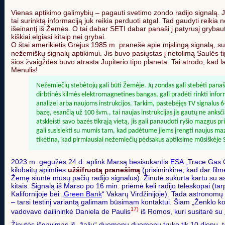
Vienas aptikimo galimybių – pagauti svetimo zondo radijo signalą. Ju
tai surinktą informaciją juk reikia perduoti atgal. Tad gaudyti reikia
išeinantį iš Žemės. O tai dabar SETI dabar panaši į patyrusį grybauto
kiškiai elgiasi kitaip nei grybai.
O štai amerikietis Grėjus 1985 m. pranešė apie mįslingą signalą, su
nežemiškų signalų aptikimui. Jis buvo pasiųstas į netolimą Saulės 
šios žvaigždės buvo atrasta Jupiterio tipo planeta. Tai atrodo, kad l
Mėnulis!
Nežemiečių stebėtojų gali būti Žemėje. Jų zondas gali stebėti panaši
dirbtinės kilmės elektromagnetines bangas, gali pradėti rinkti informa
analizei arba naujoms instrukcijos. Tarkim, pastebėjęs TV signalus 6-
bazę, esančią už 100 švm., tai naujas instrukcijas jis gautų ne anks
atskleisti savo bazės tikrąją vietą, jis gali panaudoti ryšio mazgus 
gali susisiekti su mumis tam, kad padėtume jiems įrengti naujus mazgus
tikėtina, kad pirmiausiai nežemiečių pėdsakus aptiksime mūsiškėje 
2023 m. gegužės 24 d. aplink Marsą besisukantis
ESA
„Trace Gas O
kilobaitų apimties
užšifruotą pranešimą
(prisiminkine, kad dar fil
Žemę siuntė mūsų pačių radijo signalus). Žinutė sukurta kartu su a
kitais. Signalą iš Marso po 16 min. priėmė keli radijo teleskopai (tar
Kalifornijoje bei „
Green Bank
“ Vakarų Virdžinijoje). Tada astronomų 
– tarsi testinį variantą galimam būsimam kontaktui. Šiam „Ženklo k
17)
vadovavo dailininkė Daniela de Paulis
iš Romos, kuri susitarė su
Žinutės išgavimas iš „žalių“ duomenų duomenų truko tik 10 dienų, tač