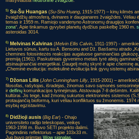
masyviausia
neutroninė žvaigždė
.
5)
Su-Šu Huangas
(
Su-Shu Huang
, 1915-1977) – kinų kilmės ame
žvaigždžių atmosferą, dvinares ir daugianares žvaigždes. Vėlia
temas ir 1959 m. Ramiojo vandenyno Astronomų draugijos konferen
zona
“. Apie tinkamus gyvybei planetų dydžius paskelbę 1960 m.
s
asteroidas 3014.
6)
Melvinas Kalvinas
(
Melvin Ellis Calvin
, 1911-1997) - ameriki
Lietuvos sūnus, kartu su A. Bensonu and Dž. Basšamu atrado „Kalv
chemines fotosintezės reakcijas augaluose gaminančias gliukozę
premiją (1961). Paskutiniais gyvenimo metais tyrė aliejų gaminan
atsinaujinančiai energetikai. Daugelį metų skyrė ir apie cheminę a
„Cheminė evoliucija: molekulinė evoliucija link gyvų sistemų atsira
7)
Džonas Lilis
(
John Cunningham Lilly
, 1915-2001) – amerikieči
filosofas, rašytojas, išradėjas, žinomas savo sąmonės sensorinėj
ir
delfinų
komunikacijos tyrinėjimais. Atstovauja 7-8 dešimtm. Kalifo
kultūrai. Jis teigė, kad žmonių sukurtos elektroninės sistemos (S.S
protaujančią bioformą, kuri vėliau konfliktuos su žmonėmis. 1974 
esybių egzistavimu.
8)
Didžioji ausis
(
Big Ear
) - Ohajo
universiteto radijo teleskopas, veikęs
1963-1998 m. Buvo SETI projekto dalimi.
Pagrindinis reflektorius – apie 103x33 m.
Juo buvo priimtas
Wow signalas
.