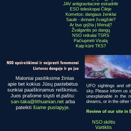
JAV antigravitacinė eskadrilė
ESO teleskopai Čilėje
Kometos: dangaus ženklai
Saulė - dvinarė žvaigždė?
Ar bus grįžta į Mėnulį?
Žvalgantis po dangų
NSO reikalai TSRS
Pačiupinėti Visatą
Kaip kūrė TKS?
Maloniai pasitiksime žinias
apie bet kokius Jūsų pastebėtus
UFO sightings and oth
sunkiai paaiškinamus reiškinius.
sky. Please inform us a
Juos prašome siųsti el.paštu:
unexplainable in the 
san-taka@lithuanian.net
arba
dreams, or in the other fi
pateikti
šiame puslapyje
.
Review of our site in 
NSO skiltis
Vartiklis