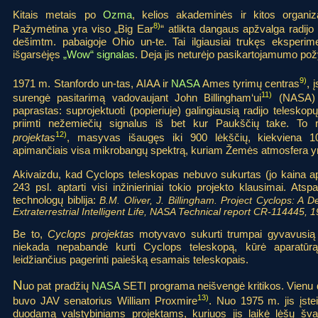
Kitais metais po
Ozma
, kelios akademinės ir kitos organiz
8)
Pažymėtina yra viso „Big Ear
“ atlikta dangaus apžvalga radijo
dešimtm. pabaigoje Ohio un-te. Tai ilgiausiai trukęs eksperime
išgarsėjęs
„Wow“ signalas
. Deja jis neturėjo pasikartojamumo požym
9)
1971 m. Stanfordo un-tas, AIAA ir
NASA
Ames tyrimų centras
, 
11)
surengė pasitarimą vadovaujant John Billingham‘ui
(NASA)
paprastas: suprojektuoti (popieriuje) galingiausią radijo telesk
priimti nežemiečių signalus iš bet kur Paukščių take. To 
12)
projektas
, masyvas išaugęs iki 900 lėkščių, kiekviena 1
apimančiais visa mikrobangų spektrą, kuriam Žemės atmosfera yr
Akivaizdu, kad Cyclops teleskopas nebuvo sukurtas (jo kaina api
243 psl. aptarti visi inžinieriniai tokio projekto klausimai. Ats
technologų biblija:
B.M. Oliver, J. Billingham. Project Cyclops: A 
Extraterrestrial Intelligent Life, NASA Technical report CR-114445, 
Be to,
Cyclops projektas
motyvavo sukurti trumpai gyvavusią
niekada nepabandė kurti Cyclops teleskopą, kūrė aparatūrą,
leidžiančius pagerinti paiešką esamais teleskopais.
N
uo pat pradžių
NASA
SETI programa neišvengė kritikos. Vienu di
13)
buvo JAV senatorius William Proxmire
. Nuo 1975 m. jis įste
duodamą valstybiniams projektams, kuriuos jis laikė lėšų šva