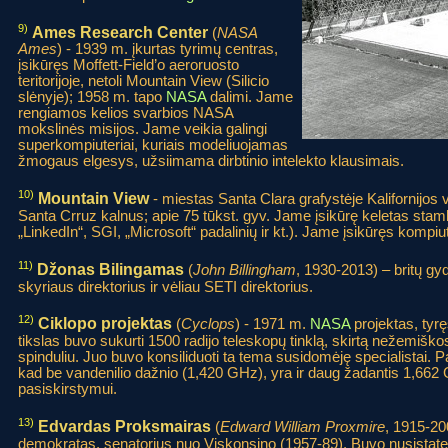
9)
Ames Research Center
(
NASA
Ames
) - 1939 m. įkurtas tyrimų centras,
įsikūręs Moffett-Field’o aeroruosto
teritorijoje, netoli Mountain View (Silicio
slėnyje); 1958 m. tapo
NASA
dalimi. Jame
rengiamos kelios svarbios NASA
mokslinės misijos. Jame veikia galingi
superkompiuteriai, kuriais modeliuojamas
žmogaus elgesys, užsiimama dirbtinio intelekto klausimais.
10)
Mountain View
- miestas Santa Clara grafystėje Kalifornijos v
Santa Crruz kalnus; apie 75 tūkst. gyv. Jame įsikūrę keletas stamb
„LinkedIn“, SGI, „Microsoft“ padalinių ir kt.). Jame įsikūręs kompiut
11)
Džonas Bilingamas
(
John Billingham
, 1930-2013) – britų gy
skyriaus direktorius ir vėliau SETI direktorius.
12)
Ciklopo projektas
(
Cyclops
) - 1971 m.
NASA
projektas, tyrę
tikslas buvo sukurti 1500 radijo teleskopų tinklą, skirtą nežemi
spinduliu. Juo buvo konsiliduoti ta tema susidomėję specialistai. P
kad be vandenilio dažnio (1,420 GHz), yra ir daug žadantis 1,662 
pasiskirstymui.
13)
Edvardas Proksmairas
(
Edward William Proxmire
, 1915-20
demokratas, senatorius nuo Viskonsino (1957-89). Buvo nusistatę