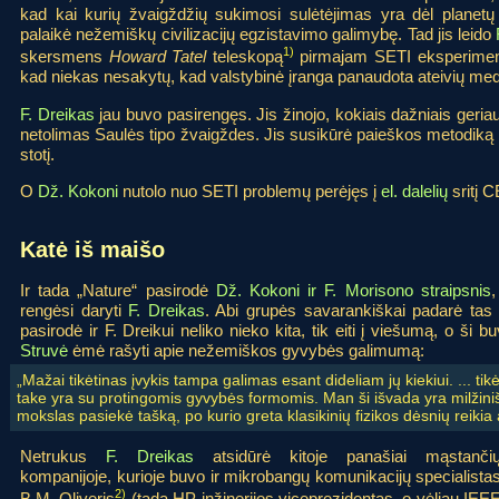
kad kai kurių žvaigždžių sukimosi sulėtėjimas yra dėl planet
palaikė nežemiškų civilizacijų egzistavimo galimybę. Tad jis leido
1)
skersmens
Howard Tatel
teleskopą
pirmajam SETI eksperiment
kad niekas nesakytų, kad valstybinė įranga panaudota ateivių med
F. Dreikas
jau buvo pasirengęs. Jis žinojo, kokiais dažniais geriaus
netolimas Saulės tipo žvaigždes. Jis susikūrė paieškos metodiką 
stotį.
O
Dž. Kokoni
nutolo nuo SETI problemų perėjęs į
el. dalelių
sritį 
Katė iš maišo
Ir tada „Nature“ pasirodė
Dž. Kokoni ir F. Morisono straipsnis
,
rengėsi daryti
F. Dreikas
. Abi grupės savarankiškai padarė tas 
pasirodė ir F. Dreikui neliko nieko kita, tik eiti į viešumą, o ši
Struvė
ėmė rašyti apie nežemiškos gyvybės galimumą:
„Mažai tikėtinas įvykis tampa galimas esant dideliam jų kiekiui. ... tik
take yra su protingomis gyvybės formomis. Man ši išvada yra milžin
mokslas pasiekė tašką, po kurio greta klasikinių fizikos dėsnių reikia 
Netrukus
F. Dreikas
atsidūrė kitoje panašiai mąstanči
kompanijoje, kurioje buvo ir mikrobangų komunikacijų specialista
2)
B.M. Oliveris
(tada HP inžinerijos viceprezidentas, o vėliau IEE