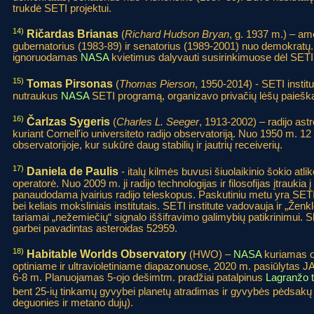
trukdė SETI projektui.
14)
Ričardas Brianas
(
Richard Hudson Bryan
, g. 1937 m.) – am
gubernatorius (1983-89) ir senatorius (1989-2001) nuo demokratų.
ignoruodamas
NASA
kvietimus dalyvauti susirinkimuose dėl SETI
15)
Tomas Pirsonas
(
Thomas Pierson
, 1950-2014) - SETI institu
nutraukus
NASA
SETI programą, organizavo privačių lėšų paieška
16)
Čarlzas Sygeris
(
Charles L. Seeger
, 1913-2002) – radijo ast
kuriant Cornell'io universiteto radijo observatoriją. Nuo 1950 m. 12
observatorijoje, kur sukūrė daug stabilių ir jautrių receiverių.
17)
Daniela de Paulis
- italų kilmės buvusi šiuolaikinio šokio atlik
operatorė. Nuo 2009 m. ji radijo technologijas ir filosofijas įtraukia
panaudodama įvairius radijo teleskopus. Paskutiniu metu yra SETI 
bei keliais moksliniais institutais. SETI institute vadovauja ir „Žen
tariamai „nežemiečių“ signalo iššifravimo galimybių patikrinimui. S
garbei pavadintas asteroidas 52959.
18)
Habitable Worlds Observatory
(HWO) –
NASA
kuriamas or
optiniame ir ultravioletiniame diapazonuose, 2020 m. pasiūlytas 
6-8 m. Planuojamas 5-ojo dešimtm. pradžiai patalpinus
Lagranžo 
bent 25-ių tinkamų gyvybei planetų atradimas ir gyvybės pėdsakų 
deguonies ir metano dujų).