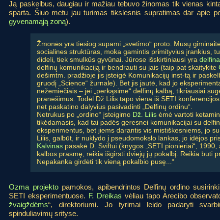
Ją paskelbus, daugiau ir mažiau tebuvo žinomas tik vienas kint
sparta. Šiuo metu jau turimas tikslesnis supratimas dar apie p
gyvenamąją zoną
).
Žmonės yra tiesiog supami „svetimo“ proto. Mūsų giminaitė
socialines struktūras, moka gamintis primityvius įrankius, t
dideli, tiek smulkūs gyvūnai. Jūrose išskirtiniausi yra
delfina
delfinų komunikaciją ir bendrauti su jais (taip pat skaitykite
dešimtm. pradžioje jis įsteigė Komunikacijų inst-tą ir paske
gruodį „Science“ žurnale). Bet jis jautė, kad jo eksperimentai
nežemiečiais – jei „perkąsime“ delfinų kalbą, tikriausiai sug
pranešimus. Todėl Dž Lilis tapo viena iš SETI konferencijos
net paskatino dalyvius pasivadinti „Delfinų ordinu“.
Netrukus po „ordino“ įsteigimo
Dž. Lilis
ėmė vartoti ketamin
tikėdamasis, kad tai padės geresnei komunikacijai su delfi
eksperimentus, bet jiems darantis vis mistiškesniems, jo su
Lilis, galbūt, ir nuklydo į pseudomokslo lankas, jo idėjos pri
Kalvinas
pasakė D. Sviftui (knygos „SETI pionieriai“, 1990, au
kalbos prasmę, reikia išgirsti dviejų jų pokalbį. Reikia būti pr
Nepakanka girdėti tik vieną pokalbio pusę...“
Ozma projekto
pamokos, apibendrintos Delfinų ordino susirinki
SETI eksperimentuose.
F. Dreikas
vėliau tapo Arecibo observator
žvaigždėms
“, direktoriumi. Jo tyrimai leido padaryti sva
spinduliavimų srityse.