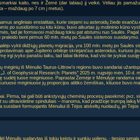
smarkiai kaito, nes ir Žemė (dar labiau) jį veikė. Vėliau jis pama
lsta – maždaug po 7 cm į metus).
amus angliniais enstatitais, kurie siejami su asteroidų žiede esančiu Al
omis po susidūrimo su kitu kūnu, buvo atkurtas jų motininio kūno vys
emės, tad jie formavosi maždaug tokiu pat atstumu nuo Saulės. Pagal i
e praleido bent pirmus 60 mln. metų po Saulės sistemos susidarymo.
galėjo vykti didžiųjų planetų migracija, yra 100 mln. metų po Saulės
otavimais apie Jupiterio orbitoje skriejančius asteroidus, kuriuos jisa
 irgi įvyko panašiu laiku, tad labai tikėtina, kad visi tie įvykiai susij
tų mėginių iš Mėnulio Taurus-Littrow’o regiono buvo sandariai užantspaud
 štai „J. of Geophysical Research: Planets“ 2025 m. rugsėjo mėn. 10 d. 
nę sudėtį tuose mėginiuose. Paprastai Žemėje ir Mėnulyje randama siera
i kuriuose mėginiuose jų proporcijos atitiko žemiškas, kituose buvo ma
.
opai. Pirma, tai gali būti ankstyvųjų cheminių procesų pasekmė; pvz, 
 su ultravioletine spinduliais – manoma, kad pradžioje trumpą laiką M
 susidarė formuojantis Mėnuliui iš Tėjos atskeltų nuolaužų, jei Tėjos s
l Mėnulis sudarytas iš tokių keistų ir sunkių uolienų, - tiesiog senais l