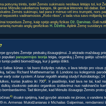
 potvynių trintis, todėl Žemės sukimasis nesiliaus lėtėjęs tol, kol 
iras Mėnulio sukeliamos bangos, tik gerokai lėtesnės nei dabar. Bet j
skatins Žemės sukimąsi, tad para ir mėnuo vėl ims trumpėti, nors par
l nepasieks vadinamosios „Rošo ribos“, o tada visa savo milijardų t
inai torpeduos Žemę, kaip spėjo anglų fizikas
Dž. Darvinas
. Gali nu
į variantą numato anglų geofizikas
H. Džefris
. Aplink Žemę susidarys m
?
a terpe gyvybės Žemėje pėdsakų išsaugojimui. Ji atsirado maždaug prie
 populiari
panspermijos teorija
teigia, organiką į Žemę galėjo užnešti 
urėjo palikti biomedžiagą, kur ji galėjo išlikti.
o šaltas kūnas – tai buvo išsilydęs rutulys, o lava tekėjo pro visus p
aniką, tačiau Richard Matthewman‘as iš Londono su kolegomis parodė
the early solar system: A lunar regolith analog study
// Astrobiology; 14
o
lkes, kurias įkaitino iki 700
. Ir paaiškėjo, kad lava ne tai, kad nai
dulkių sluoksnio pakako organikos izoliavimui nuo naikinančio karš
inio bombardavimo. Tad tikimybė, kad Mėnulis išsaugojo Žemės proto
4)
očinas
išsakė spėjimą, kad gyvybė atsirado ne jūrose, o vandens t
09 m. Armenas Mukidžanianas ir Michailas Galperinas, remdamiesi ląs