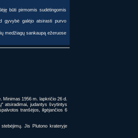
lėję būti pirmomis sudėtingomis
d gyvybė galėjo atsirasti purvo
inių medžiagų sankaupą ežeruose
. Minimas 1956 m. lapkričio 26 d.
nų“ atsiradimai, judantys švytintys
spalvotos tranšėjos, ilgėjančios 6
stebėjimų. Jis Plutono krateryje