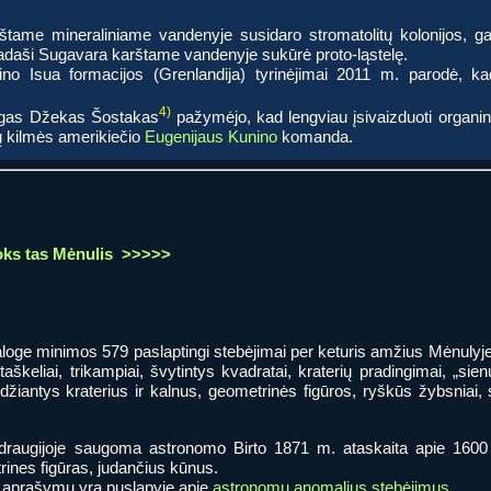
štame mineraliniame vandenyje susidaro stromatolitų kolonijos, ga
daši Sugavara karštame vandenyje sukūrė proto-ląstelę.
no Isua formacijos (Grenlandija) tyrinėjimai 2011 m. parodė, ka
4)
logas Džekas Šostakas
pažymėjo, kad lengviau įsivaizduoti organ
ų kilmės amerikiečio
Eugenijaus Kunino
komanda.
ks tas Mėnulis
>>>>>
oge minimos 579 paslaptingi stebėjimai per keturis amžius Mėnulyje
taškeliai, trikampiai, švytintys kvadratai, kraterių pradingimai, „sie
odžiantys kraterius ir kalnus, geometrinės figūros, ryškūs žybsniai, 
 draugijoje saugoma astronomo Birto 1871 m. ataskaita apie 1600 
rines figūras, judančius kūnus.
je aprašymų yra puslapyje apie
astronomų anomalius stebėjimus
.