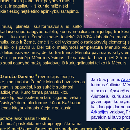
didelis ir toks planetos ir palydovo masių
s. Ir pagaliau, - iš kur tie milžiniški
kia tiesiog neįtikėtino aplinkybių sutapimo,
 mūsų planetą, susiformavusią iš šalto
 kadaise supo daugybė dalelių, kurios nepaliaujamai judėjo, trankėsi
lis – tuo metu Žemės masė tesiekė 30-50% dabartinės masės.
is, kaip ir Žemė, ėmė šilti dėl vykstančio radioaktyvių elementų ski
ai iškilo į paviršių. Dėl tokio maišymosi temperatūra Mėnulio vid
ė didelius išsiveržimus, dėl ko kai kurios Mėnulio paviršiaus sritys ė
jo ir prasidėjo Mėnulio vėsimas. Tikriausiai tai buvo prieš 3,5 ml
supti daugybė mažų palydovų, iš kurių galiausiai teliko tik Mėnulis.
8)
Džordžo Darvino
(evoliucijos teorijos
Jau 5 a. pr.m.e.
Ana
zė, kad kadaise Žemė ir Mėnulis buvo vienas
turimus šaltinius Mėn
tant jis spaudėsi, kas sukėlė sukimosi
a. pr.m.e.
Apolonijus
 padidėjimą. Kūno forma pamažu kito.
Aristoteliu, kuris ap
lipsoidą, tada išsitempė tarsi cigaras, vėliau
gyventojus, kurie „mai
 išsiskyrė du rutulio formos kūnai. Kažkuriuo
kai danguje dar neb
ienas kitą sukimasis lėtėjo ir galiausiai
Arkadijos
valdovą Pro
pavaldiniai buvo pro
potezę laiko mažai tikėtina.
chimica“ paskelbtame straipsnyje iškeliama
darė iš medžiagos, išmestos po smarkaus sprogimo Žemės gelmėse