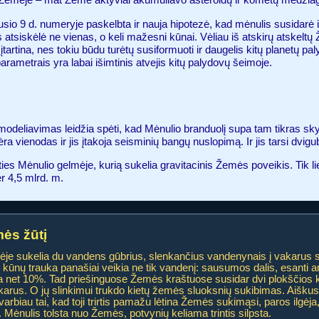
io 9 d. numeryje paskelbta ir nauja hipotezė, kad mėnulis susidarė i
iskėlė ne vienas, o keli mažesni kūnai. Vėliau iš atskirų atskeltų
 įtartina, nes tokiu būdu turėtų susiformuoti ir daugelis kitų planetų p
ametrais yra labai išimtinis atvejis kitų palydovų šeimoje.
odeliavimas leidžia spėti, kad Mėnulio branduolį supa tam tikras sky
ėra vienodas ir jis įtakoja seisminių bangų nuslopimą. Ir jis tarsi dvigu
ties Mėnulio gelmėje, kurią sukelia gravitacinis Žemės poveikis. Tik li
r 4,5 mlrd. m.
mės žūtį
je sukelia du vandens gūbrius, slenkančius vandenynais į vakarus s
ūnų trauka panašiai veikia ne tik vandenį: sausumos dalis, esanti ar
a net 10%. Tad priešinguose Žemės kraštuose susidar dvi plokščios k
arus. O jų slinkimui trukdo kietų žemės sluoksnių sukibimas. Aiškus tr
rbiau tai, kad toji trirtis pamažu lėtina Žemės sukimąsi, paros ilgėja,
ta. Mėnulis tolsta nuo Žemės, potvynių keliama trintis silpsta.