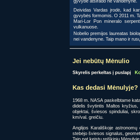
gyvybė atsirado ne vandenyne.
Deividas Vardas įrodė, kad kar
gyvybės formomis. O 2011 m. Ta
Mari-Lor Pon mineralo serpenti
vulkanuose.
Nobelio premijos laureatas bio
nei vandenyne. Taip mano ir rus
Jei nebūtų Mėnulio
Skyrelis perkeltas į puslapį
Ko
Kas dedasi Mėnulyje?
1968 m.
NASA
paskelbtame katal
didelis švytintis Maltos kryžius, 
objektai, šviesos spinduliai, skr
km/val. greičiu.
Anglijos Karališkoje astronomų
stebėjo šviesos signalus, geomet
Taip pat keistų reiškinių Mėnuly