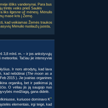
Žemėje išliks vandenynai. Para bus
ų trintis veiks prieš Saulės
a liks ilgesne už mėnesį. Mėnulis
onų mase kris į Žemę.
tikti, kad veikiamas Žemės traukos
asyvių Mėnulio nuolaužų juosta,
š 3,8 mlrd. m. – ir jos ankstyvųjų
meteoritai. Tačiau jie intensyviai
lyšius. Ir nors atrodytų, kad lava
, kad nebūtinai (
The moon as a
 Feb 2015 ). Jie įvairias organines
kina organiką, bet ir patikimai ją
čio. O vėliau jis ją saugojo nuo
-gyvybės medžiagą, gana didelė.
+
elkiniuose, kuriuose dominavo K
telės elementais, irgi teigė, kad