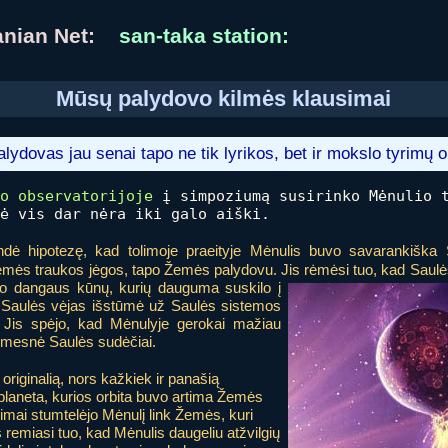
uanian Net:
san-taka station:
Mūsų palydovo kilmės klausimai
lydovas jau senai tapo ne tik lyrikos, bet ir mokslo tyrimų o
o observatorijoje
į simpoziumą susirinko Mėnulio t
ė vis dar nėra iki galo aiški.
dė hipotezę, kad tolimoje praeityje Mėnulis buvo savarankiška 
mės traukos jėgos, tapo Žemės palydovu. Jis rėmėsi tuo, kad Saul
žio dangaus kūnų, kurių dauguma
suskilo į
as Saulės vėjas išstūmė už Saulės sistemos
ęs. Jis spėjo, kad Mėnulyje gerokai mažiau
timesnė Saulės sudėčiai.
originalią, nors kažkiek ir panašią
planeta, kurios orbita buvo artima Žemės
ršimai stumtelėjo Mėnulį link Žemės, kuri
s
remiasi tuo, kad Mėnulis daugeliu atžvilgių