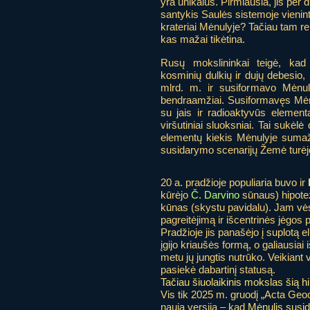
yra unikalus. Pirmiausia, jis per 
santykis Saulės sistemoje vieninteli
krateriai Mėnulyje? Tačiau tam rei
kas mažai tikėtina.
Rusų mokslininkai teigė, kad
kosminių dulkių ir dujų debesio,
mlrd. m. ir susiformavo Mėnu
bendraamžiai. Susiformavęs Mėnul
su jais ir radioaktyvūs element
viršutiniai sluoksniai. Tai sukėl
elementų kiekis Mėnulyje sumažė
susidarymo scenarijų Žemė turėjo 
20 a. pradžioje populiaria buvo ir
kūrėjo
Č. Darvino
sūnaus) hipote
kūnas (skystu pavidalu). Jam vės
pagreitėjimą ir išcentrinės jėgos
Pradžioje jis panašėjo į suplotą e
įgijo kriaušės formą, o galiausiai
metu jų jungtis nutrūko. Veikiant v
pasiekė dabartinį statusą.
Tačiau šiuolaikinis mokslas šią hi
Vis tik 2025 m. gruodį „Acta Geo
nauja versija – kad
Mėnulis susi