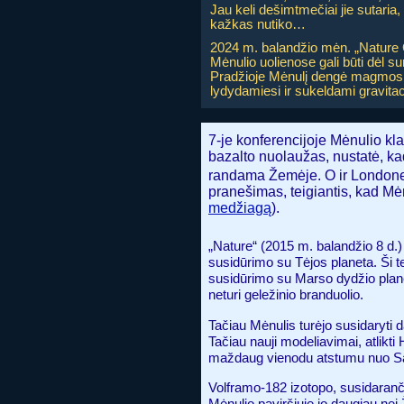
Jau keli dešimtmečiai jie sutaria
kažkas nutiko…
2024 m. balandžio mėn. „Nature G
Mėnulio uolienose gali būti dėl su
Pradžioje Mėnulį dengė magmos v
lydydamiesi ir sukeldami gravitaci
7-je konferencijoje Mėnulio k
bazalto nuolaužas, nustatė, kad
randama Žemėje. O ir Londone
pranešimas, teigiantis, kad Mėn
medžiagą
).
„Nature“ (2015 m. balandžio 8 d
susidūrimo su Tėjos planeta. Ši t
susidūrimo su Marso dydžio plane
neturi geležinio branduolio.
Tačiau Mėnulis turėjo susidaryti d
Tačiau nauji modeliavimai, atlikti 
maždaug vienodu atstumu nuo S
Volframo-182 izotopo, susidaranči
Mėnulio paviršiuje jo daugiau ne