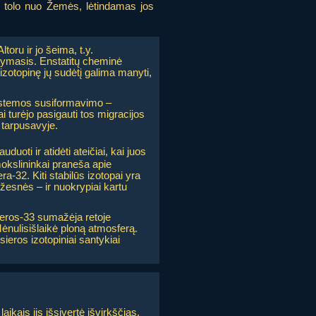
žu tolo nuo Žemės, lėtindamas jos
toru ir jo šeima, t.y.
tymasis. Enstatitų cheminė
zotopinę jų sudėtį galima manyti,
 sistemos susiformavimo –
i turėjo pasigauti tos migracijos
ę tarpusavyje.
uoti ir atidėti ateičiai, kai juos
mokslininkai praneša apie
-32. Kiti stabilūs izotopai yra
žesnės – ir nuokrypiai kartu
sieros-33 sumažėja retoje
ėnulisišlaikė ploną atmosferą.
ieros izotopiniai santykiai
aikais jis išsivertė išvirkščias.