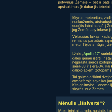
potvynius Žemėje – bet ir pats 
apsisukimus (ir dabar jis tebeto
Ištyrus meteoritus, vadin
nuolaužomis, atsiradusi
sudėtis labai panaši į Ž
jog Žemės apylinkėse ji
Vėliausias laikas, kada 
remiantis panašiais sampr
metu. Tėjos smūgis į Žemę
D
alis „
Apollo-17
” surink
galės geriau ištirti, Ir
neįprastą sieros izotopi
siera-33 ir siera-34. Ka
galiojo abiem izotopams
Tai galima aiškinti dvej
atmosferoje sąveikaujant
Kita galimybė – anomalija
skyrėsi nuo Žemės.
Mėnulis „išsivertė“?
Mokslininkai, atrodo, nustatė, kodė