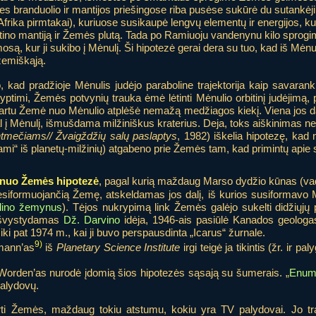
es branduolio ir mantijos priešingose riba pusėse sukūrė du sutankėjim
ika pirmtakai), kuriuose susikaupė lengvų elementų ir energijos, kuri
tino mantiją ir Žemės plutą. Tada po Ramiuoju vandenynu kilo sprogima
są, kur ji sukibo į Mėnulį. Ši hipotezė gerai dera su tuo, kad iš Mėn
 žemiškąją.
, kad pradžioje Mėnulis judėjo paraboline trajektorija kaip savarankiš
imi, Žemės potvynių trauka ėmė lėtinti Mėnulio orbitinį judėjimą, priv
Kartu Žemė nuo Mėnulio atplėšė nemažą medžiagos kiekį. Viena jos dal
l į Mėnulį, išmušdama milžiniškus kraterius. Deja, toks aiškinimas nela
tmečiams// Žvaigždžių salų paslaptys
, 1982) iškelia hipotezę, kad 
dami“ iš planetų-milžinių) atgabeno prie Žemės tam, kad primintų api
 nuo Žemės hipotezė
, pagal kurią maždaug Marso dydžio kūnas (va
esiformuojančią Žemę, atskeldamas jos dalį, iš kurios susiformavo Mė
udino žemynus
). Tėjos nukrypimą link Žemės galėjo sukelti didžiųjų p
, išvystydamas
Dž. Darvino
idėja, 1946-ais pasiūlė Kanados geolog
iki pat 1974 m., kai ji buvo perspausdinta „Icarus“ žurnale.
9)
mann’as
iš
Planetary Science Institute
irgi teigė ja tikintis (žr. ir pa
 Worden’as nurodė įdomią šios hipotezės sąsają su šumerais. „
Enuma
alydovų.
ti Žemės, maždaug tokiu atstumu, kokiu yra TV palydovai. Jo tr