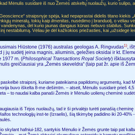
, kad Mėnulis susidarė iš nuo Žemės atskeltų nuolaužų, kurio sulipo, at
eoscience“ straipsnyje spėja, kad nepaprastai didelis titano kiekis „
nkiųjų mineralų, tokių kaip
ilmenitas
, nusėdimo į branduolį, o vėliau vėl
andenynas, dėl kurio jaunas dangaus kūnas nebuvo stabilus. Sunkesni
nį nestabilumą. Vėliau jie dėl kažkokios priežasties, kai „užsidegė lem
1)
lausimais Hiūstone (1976) australas geologas A. Ringvudas
, i
 į jų sudėtį įeina magnis, aliuminis, geležies oksidai ir kt. Elem
 1977 m. (
Philosophical Transactions Royal Society
) išklausyt
ulis greičiausiai yra „Žemės skeveldra“ (taip pat žr. apie iš Že
.) paskelbė straipsnį, kuriame pateikiama papildomų argumentų, kad
eorija buvo iškelta 8-me dešimtm. – atseit, Mėnulis susidarė prieš 4
ta – to naudai kalba panaši Žemės ir Mėnulio uolienų cheminė sudėtis
augiausia iš Tėjos nuolaužų, tad ir ši privalėjo turėti panašią cheminę 
Haifos technologijų inst-te (Izraelis), šią tikimybę padidino iki 20-40% 
aulės.
o skylant hafniui-182, santykis Mėnulio ir Žemės grunte taip pat kalb
i Žemėje – mat Žemė aktyviai akumuliavo asteroidų ir kometų medžia