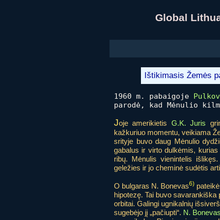
Global Lith
Ištikimasis Žemės pa
1960 m. pabaigoje
Pulkov
parodė, kad Mėnulio kilm
J
oje amerikietis
G.K. Juris
grin
kažkuriuo momentu, veikiama Že
srityje buvo daug Mėnulio dyd
gabalus ir virto dulkėmis, kuri
ribų. Mėnulis vienintelis išlik
geležies ir jo cheminė sudėtis ar
6)
O bulgaras N. Bonevas
pateikė 
hipotezę. Tai buvo savarankiška 
orbitai. Galingi ugnikalnių išsive
sugebėjo jį „pačiupti“.
N. Boneva