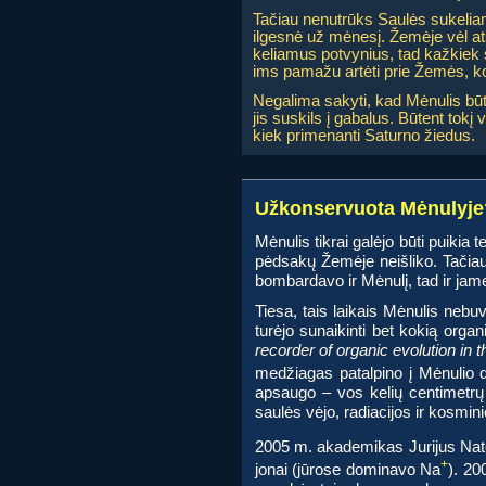
Tačiau nenutrūks Saulės sukeliama
ilgesnė už mėnesį. Žemėje vėl ats
keliamus potvynius, tad kažkiek 
ims pamažu artėti prie Žemės, ko
Negalima sakyti, kad Mėnulis būt
jis suskils į gabalus. Būtent tok
kiek primenanti Saturno žiedus.
Užkonservuota Mėnulyje
Mėnulis tikrai galėjo būti puiki
pėdsakų Žemėje neišliko. Tačiau
bombardavo ir Mėnulį, tad ir jame t
Tiesa, tais laikais Mėnulis nebuv
turėjo sunaikinti bet kokią org
recorder of organic evolution in 
medžiagas patalpino į Mėnulio du
apsaugo – vos kelių centimetrų 
saulės vėjo, radiacijos ir kosm
2005 m. akademikas Jurijus Nat
+
jonai (jūrose dominavo Na
). 20