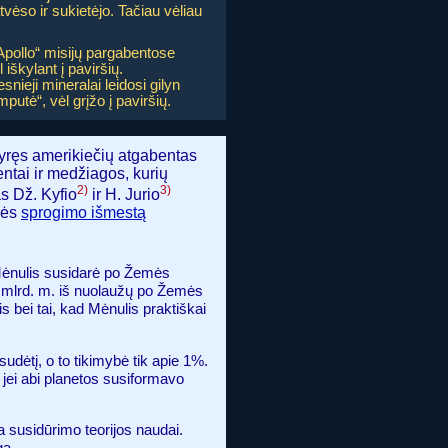
vėso ir sukietėjo. Tačiau vėliau
Apollo“ misijų pargabentose
 iškylant į paviršių.
eji mineralai leidosi gilyn
putė“, vėl grįžo į paviršių.
štyręs amerikiečių atgabentas
entai ir medžiagos, kurių
2)
3)
as Dž. Kyfio
ir H. Jurio
mės
sprogimo išmestą
 Mėnulis susidarė po Žemės
,5 mlrd. m. iš nuolaužų po Žemės
 bei tai, kad Mėnulis praktiškai
sudėtį, o to tikimybė tik apie 1%.
- jei abi planetos susiformavo
a susidūrimo teorijos naudai.
gą.