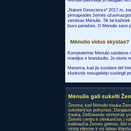
„Nature Geoscience“ 2017 m. saus
pirmapradės žemės užuomazgos ats
vientisas Mėnulis. Tik tai kažkiek
buvo panašios. O Mėnulis savo par
Mėnulio vidus skystas?
Kompiuterinis Mėnulio sandaros m
mantijos ir branduolio. Jo storis n
Manoma, kad jis susidarė dėl trin
sluoksnis nesugebėjo sustingti pe
Mėnulis gali sukelti Že
Žinoma, kad Mėnulio trauka Žemė
sukeliančius potvynius. Dangaus k
trauką. Didžiausias skirtumas yr
Žemės centro ir slenkančios į vak
kaitinančia Žemės gelmes. Bet sva
virsta elipsine ir vis labiau ištęs