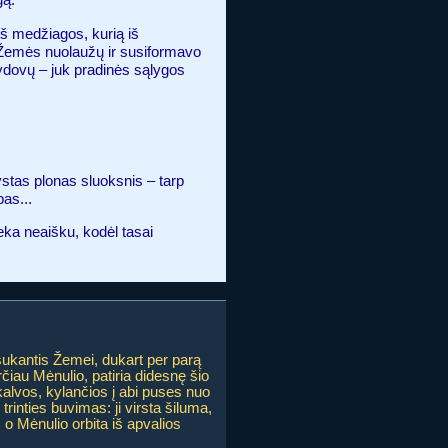
š medžiagos, kurią iš
 Žemės nuolaužų ir susiformavo
alydovų – juk pradinės sąlygos
stas plonas sluoksnis – tarp
bas...
eka neaišku, kodėl tasai
ukantis Žemei, dukart per parą
čiau Mėnulio, patiria didesnę šio
alvos, kylančios į abi puses nuo
inties buvimas: ji virsta šiluma,
 o Mėnulio orbita iš apvalios