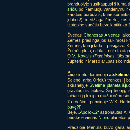
branduolyje susikaupusi šiluma ti
sričių
po Ramiuoju vandenynu ir Afr
karštais burbulais, kurie suminkš
įdubos!), medžiagą išmetė į kosmo
izotopinė sudėtis beveik atitinka
Švedas
Chanesas Alvenas
laiko
Žemės priešinga jos sukimosi krypt
Žemės, kuri jį tada ir pasigavo. 
Žemės pluta, o kita – nukrito atga
O
V. Kovalis
(
Paminklas tūkstan
Jupiterio ir Marso ar „pasiskolin
Š
iuo metu dominuoja
atskėlimo
Selenė; arba Orfėju) trenkėsi į b
skirsnelyje
Svetima planeta išj
gravitacinis laukas. Šią teoriją
tačiau į ją kreipta mažai dėmesio 
7-o dešimt. pabaigoje W.K. Hart
buvę?!
).
Beje, „
Apollo-12
“ astronautas Al
perskėlė vienas
Nibiru
planetos p
Pradžioje Mėnulis buvo gana ar