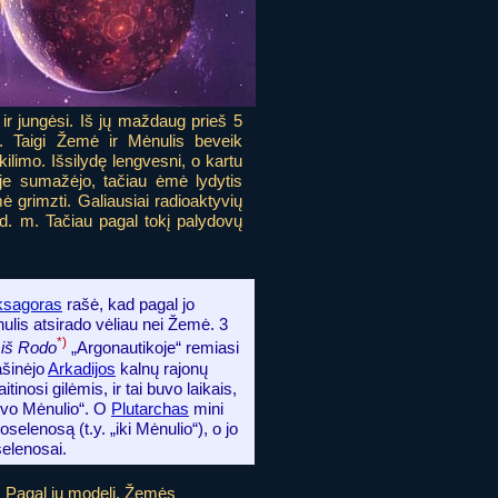
 ir jungėsi. Iš jų maždaug prieš 5
 Taigi Žemė ir Mėnulis beveik
limo. Išsilydę lengvesni, o kartu
uje sumažėjo, tačiau ėmė lydytis
mė grimzti. Galiausiai radioaktyvių
rd. m. Tačiau pagal tokį palydovų
ksagoras
rašė, kad pagal jo
ulis atsirado vėliau nei Žemė. 3
*)
 iš Rodo
„Argonautikoje“ remiasi
rašinėjo
Arkadijos
kalnų rajonų
tinosi gilėmis, ir tai buvo laikais,
uvo Mėnulio“. O
Plutarchas
mini
selenosą (t.y. „iki Mėnulio“), o jo
selenosai.
. Pagal jų modelį, Žemės