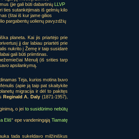
us (jie gali būti dabartinių
LLVP
 ties sutankėjimais iš gelmių kilo
s (štai iš kur jame gilios
ulio pargabentų uolienų pavyzdžių
ka planeta. Kai jis priartėjo prie
ertusį jį dar labiau priartėti prie
is nukrito į Žemę ir taip susidarė
bai gali būti priimtinas.
nežemiečiai Mėnulį (iš srities tarp
e savo apsilankymą.
dinamas Tėja, kurios motina buvo
nulis (apie ją taip pat skaitykite
lanetų migracija ir dėl to pakitęs
as
Reginald A. Daly
(1871-1957),
lyginimą, o jei
to susidūrimo nebūtų
 Eliš
“ epe vandeningąją
Tiamatę
auka tada sukeldavo milžiniškus