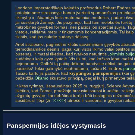
Londono Imperatoriškojo koledžo profesorius Robert Endres s
patalpintame straipsnyje bando įvertinti spontaniškos protoląst
tikimybę ir, išbandęs kelis matematinius modelius, padaro išva
jai susidaryti Žemėje. Jis pažymėjo, kad tam molekulės turėtų neįti
mikrobines gyvybės formas, nes pačios jos sparčiai suyra. Taigi,
vietoje, reikiamu metu ir tinkamomis koncentracijomis. Tai kaip 
tikintis, kad jos nukritę sudarys dėlionę.
Anot straipsnio, pagrindinė kliūtis savaiminiam gyvybės atsiradim
termodinamikos dėsnis, pagal kurį visos likimo valiai paliktos s
būseną). Ir mažai tikėtina, kad tvarkos neturintis „
pirminis bulj
sudėtingu kaip gyva ląstelė. Vis tik tai, kad kažkas labai mažai t
neįmanoma. Galbūt tą pačią dėlionę bandysite dėlioti be galo d
pasiseks! Tokia galimybė neatmetama, tačiau R. Endres
pansp
Tačiau kartu jis pastebi, kad
kryptingos panspermijos
(kai gy
pažeidžia
Okamo
skustuvo principą, pagal kurį pirmenybė tei
Ir kitas tyrimas, išspausdintas 2025 m. rugpjūtį „Science Adva
tikėtina, kad Žemei, pradžioje buvusiai sausai ir uolėtai, reikėjo
užgimtų gyvybė. Tai nebūtinai turėjo būti tiesioginis nežemieči
susidūrusi Tėja (žr.
>>>>>
) atnešė ir vandens, ir gyvybei reika
Panspermijos idėjos vystymasis