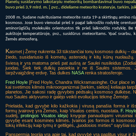
Planetų susidarymo laikotarpiu meteoritų bombardavimai buvo nepaliauj
buvo prieš 3,9 mlrd. m. [ pvz., dideliame meteorito krateryje, tarkim, įsi
2008 m. Sudane nukritusiame meteorite rasta 19-a skirtingų amino rūgš
kosmoso. Jose buvo vienodai prieš ir pagal laikrodžio rodyklę orentu
aminorūgščių molekulės orientuotos tik prieš laikrodžio rodyklę. Be to
aukštoje temperatūroje, pvz., susidūrus meteoritams. Ypač svarbu, kad
Žemės atmosferą.
K
asmet į Žemę nukrenta 33 tūkstančiai tonų kosmoso dulkių – da
žiedo, susidariusio iš kometų, asteroidų ir kitų kūnų nuolaužų.
šviesą ir yra matoma prieš pat aušrą ar Saulei nusileidus (Zodi
juodas. Šiek tiek dulkių pasiekia ir ne iš Saulės sistemos.
tarpžvaigždinę erdvę. Tas dulkes
NASA
renka stratosferoje.
Fred Hoyle
[Fred Hoyle, Chandra Wickramasinghe. Our place in 
kai svetimos kilmės mikroorganizmai [tarkim, sielos] keliauja t
planetos. Jie sakosi radę gyvybės pėdsakų kosmoso dulkėse. Nuo
nuo Saulės aktyvumo ir galėjo veikti evoliucijos tėkmę Žemėje.
Prielaida, kad gyvybė kilo kažkokia į virusą panašia forma ir išs
formų įvairovę yra Žemės, kaip Visatos centro, nuostata.
F. Hoyl
sudėtį,
protingos Visatos idėja
) knygoje panaudojami virusiniai ir
gyvybę esant kosminės kilmės. Įvairios jos formos iš kosmoso 
tokių infekcijų kaip tymų ir geltligės, „juodosios mirties“ sąryšiai s
Panspermia teorija yra apie tai, kad gyvybė yra paplitus visur ir ž