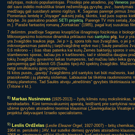
rašytojas, mokslo populiarintojas. Prisidėjo prie atradimo, jog
Veneros
pav
dėl savo indėlio moksliškai tiriant nežemiškąją gyvybę, pvz., bandymais 
medžiagų gali susidaryti amino rūgštys. K. Saganas parengė pirmus žmo
Pionieriaus lentelę ir „Voyager“ auksinį įrašą, tikintis, kad juos supras ki
būtybė. Jis paskatino pradėti
SETI projektą
. Parengė TV mini serialą „K
m.). Parašė fantastinį romaną „Kontaktas“ (1985), pagal kurį susuktas fil
7 dešimtm. pradžioje Saganas kruopščiai išnagrinėjo foizikinius ir biolog
Mikroorganizmo kosmose dinamika priklauso nuo
santykio
p/g
, kur
p
yra 
yra žvaigždės traukos jėga. Jei p > g, spora tols nuo žvaigždės, o jei p <
mikroorganizmas patektų į tarpžvaigždinę erdvė nuo į Saulę panašios žva
0,6 mikrono – į šias ribas patenka kai kurių Žemės bakterijų sporos ir viru
stambesnes sporas, tačiau jos ir karštesnės, tad ir skleidžia daugiau pražū
tokių žvaigždžių gyvavimo laikas trumpesnis, tad mažiau laiko lieka gyv
panspermiją gali skleisti G5 (Saulės tipo)-A0 spektrų žvaigždės. Mažesn
netgi smulkiausių gyvų organizmų.
Iš kitos pusės, „gavėjų“ žvaigždėms p/d santykis turi būti mažesnis, kad
prasiskverbti į jų planetų sistemas. Labiausiai tai tikėtina raudonosiom
klasių planetoms. Tad Saulės atveju „atneštinės“ gyvybės tikėtiniausia ie
(Tritone ir kt.).
8)
Markas Nusinovas
(1925-2013) – žydų kilmės rusų mokslininkas, Ko
bendradarbis. Kūrė termovakuuminį aparatą, leidžiantį prie santykinai nea
užėmė gyvybės atsiradimo teoriniai klausimai („Savireguliacija Visatoje
projektui dalyvaujant Izraelio specialistams.
9)
Leslis Ordželas
(
Leslie Eleazer Orgel
, 1927-2007) – britų chemikas,
1964 m. persikėlė į JAV, kur sutelkė dėmesį gyvybės atsiradimo klausim
1968 m. straipsnyje aiškiai iškelta hipotezė, kad ankstyvoji gyvybė buvo