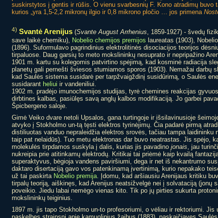
suskirstytos į gentis ir rūšis. O vienu svarbesnių F. Kono atradimų buvo t
kurios „yra 1,5-2,2 mikronų ilgio ir 0,8 mikrono pločio … jos primena
Nost
4)
Svantė Arenijus
(
Svante August Arrhenius
, 1859-1927) - švedų fizi
save laikė chemiku),
Nobelio chemijos premijos
laureatas (1903), Nobelio
(1896). Suformulavo pagrindinius elektrolitinės disociacijos teorijos dėsni
tirpaluose. Daug garsių to meto mokslininkų nesuprato ir nepripažino Areni
1901 m. kartu su kolegomis patvirtino spėjimą, kad kosminė radiacija sl
planetų gali pernešti šviesos stumiamos sporos (1903). Nemažai darbų skyr
kad Saulės sistema susidarė per tarpžvaigždinį susidūrimą, o Saulės ene
susidarant
heliui
ir vandeniliui.
1902 m. pradėjo imunochemijos studijas, tyrė chemines reakcijas gyvu
dirbtines kalbas, pasiūlęs savą anglų kalbos modifikaciją. Jo garbei pavad
Špicbergeno saloje.
Gimė Veiko dvare netoli Upsalos, gana turtingoje ir išsilavinusioje šeimo
atvyko į Stokholmo un-tą tęsti elektros tyrinėjimų. Čia padarė pirmą atra
distiliuotas vanduo nepraleidžia elektros srovės, tačiau tampa laidininku
taip pat nelaidūs). Tuo metu elektronas dar buvo neatrastas. Jis spėjo, k
molekulės tirpdamos suskyla į dalis, kurias jis pavadino
jonais
, jau turin
nukreipia prie atitinkamų elektrodų. Kritikai tai priėmė kaip kvailą fantazi
superaktyvus, bėgioja vandens paviršiumi, dega ir net iš nekantrumo suspr
daktaro disertaciją gavo vos patenkinamą įvertinimą, kurio nepakako teise
už tai paskirta
Nobelio premija
. Įdomu, kad aršiausiu Arenijaus kritiku b
tirpalų teoriją, aiškinęs, kad Arenijus neatsižvelgė nei į solvataciją (jonų s
poveikio. Jiedu labai nemėgo vienas kito. Tik po jų pirties sukurta proton
mokslininkų teiginius.
1897 m. jis tapo Stokholmo un-to profesoriumi, o vėliau ir rektoriumi. Jis 
paskelbęs straipsnį apie kamuolinius žaibus (1883), paskaičiavęs Saulės 