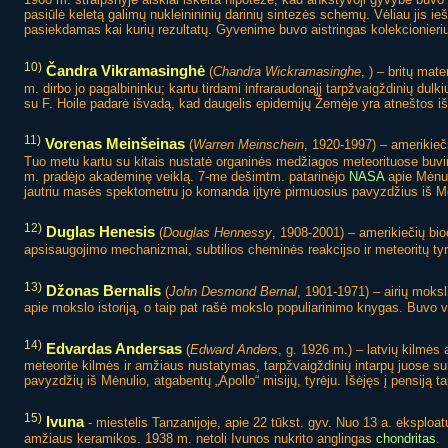
pasiūlė keletą galimų nukleinininių darinių sintezės schemų. Vėliau jis i
pasiekdamas kai kurių rezultatų. Gyvenime buvo aistringas kolekcionieriu
10)
Čandra Vikramasinghė
(
Chandra Wickramasinghe
, ) – britų ma
m. dirbo jo pagalbininku; kartu tirdami infraraudonąjį tarpžvaigždinių dul
su F. Hoile padarė išvadą, kad daugelis epidemijų Žemėje yra atneštos 
11)
Vorenas Meinšeinas
(
Warren Meinschein
, 1920-1997) – amerikieč
Tuo metu kartu su kitais nustatė organinės medžiagos meteorituose buvim
m. pradėjo akademinę veiklą. 7-me dešimtm. patarinėjo
NASA
apie Mėnul
jautriu masės spektometru jo komanda iįtyrė pirmuosius pavyzdžius iš 
12)
Duglas Henesis
(
Douglas Hennessy
, 1908-2001) – amerikiečių bio
apsisaugojimo mechanizmai, subtilios cheminės reakcijso ir meteoritų tyr
13)
Džonas Bernalis
(
John Desmond Bernal
, 1901-1971) – airių moksl
apie mokslo istoriją, o taip pat rašė mokslo populiarinimo knygas. Buvo 
14)
Edvardas Andersas
(
Edward Anders
, g. 1926 m.) – latvių kilmės
meteorite kilmės ir amžiaus nustatymas, tarpžvaigždinių intarpų juose s
pavyzdžių iš Mėnulio, atgabentų „Apollo“ misijų, tyrėju. Išėjęs į pensiją ta
15)
Ivuna
- miestelis Tanzanijoje, apie 22 tūkst. gyv. Nuo 13 a. eksploa
amžiaus keramikos. 1938 m. netoli Ivunos nukrito anglingas
chondritas
.