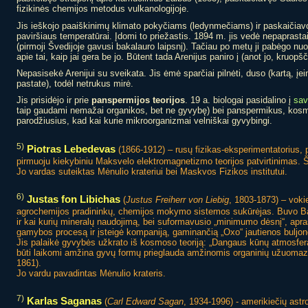
fizikinės chemijos metodus vulkanologijoje.
Jis ieškojo paaiškinimų klimato pokyčiams (ledynmečiams) ir paskaičiav
paviršiaus temperatūrai. Įdomi to priežastis. 1894 m. jis vedė nepaprasta
(pirmoji Švedijoje gavusi bakalauro laipsnį). Tačiau po metų ji pabėgo nuo
apie tai, kaip jai gera be jo. Būtent tada Arenijus paniro į (anot jo, kru
Nepasisekė Arenijui su sveikata. Jis ėmė sparčiai pilnėti, duso (kartą, į
pastate), todėl netrukus mirė.
Jis prisidėjo ir prie
panspermijos teorijos
. 19 a. biologai pasidalino į
sav
taip gaudami nemažai organikos, bet ne gyvybę) bei panspermikus, kosmo
parodžiusius, kad kai kurie mikroorganizmai velniškai gyvybingi.
5)
Piotras Lebedevas
(1866-1912) – rusų fizikas-eksperimentatorius, 
pirmuoju kiekybiniu Maksvelo elektromagnetizmo teorijos patvirtinimas. 
Jo vardas suteiktas Mėnulio krateriui bei Maskvos Fizikos institutui.
6)
Justas fon Libichas
(
Justus Freiherr von Liebig
, 1803-1873) – voki
agrochemijos pradininkų, chemijos mokymo sistemos sukūrėjas. Buvo Bava
ir kai kurių mineralų naudojimą, bei suformavusio „minimumo dėsnį“, apra
gamybos procesą ir įsteigė
kompaniją, gaminančią „Oxo“ jautienos buljon
Jis palaikė gyvybės užkrato iš kosmoso teoriją: „Dangaus kūnų atmosfer
būti laikomi amžina gyvų formų prieglauda amžinomis organinių užuomazgų
1861).
Jo vardu pavadintas Mėnulio krateris.
7)
Karlas Saganas
(
Carl Edward Sagan
, 1934-1996) - amerikiečių ast