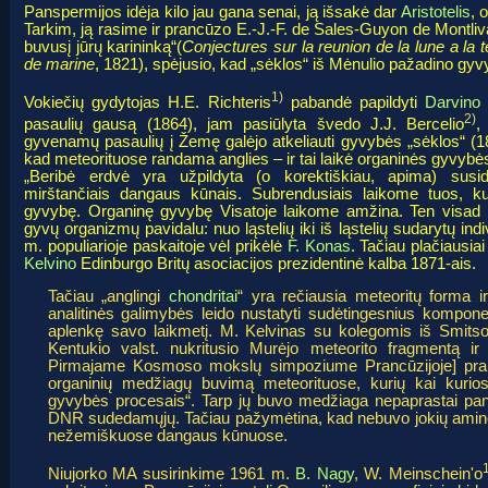
Panspermijos idėja kilo jau gana senai, ją išsakė dar
Aristotelis
, 
Tarkim, ją rasime ir prancūzo E.-J.-F. de Sales-Guyon de Montliv
buvusį jūrų karininką“(
Conjectures sur la reunion de la lune a la te
de marine
, 1821), spėjusio, kad „sėklos“ iš Mėnulio pažadino gy
1)
Vokiečių gydytojas H.E. Richteris
pabandė papildyti
Darvino 
2)
pasaulių gausą (1864), jam pasiūlyta švedo J.J. Bercelio
gyvenamų pasaulių į Žemę galėjo atkeliauti gyvybės „sėklos“ (1
kad meteorituose randama anglies – ir tai laikė organinės gyvybės
„Beribė erdvė yra užpildyta (o korektiškiau, apima) susida
mirštančiais dangaus kūnais. Subrendusiais laikome tuos, kur
gyvybę. Organinę gyvybę Visatoje laikome amžina. Ten visad b
gyvų organizmų pavidalu: nuo ląstelių iki iš ląstelių sudarytų indi
m. populiarioje paskaitoje vėl prikėlė
F. Konas
. Tačiau plačiausia
Kelvino
Edinburgo Britų asociacijos prezidentinė kalba 1871-ais.
Tačiau „anglingi
chondritai
“ yra rečiausia meteoritų forma 
analitinės galimybės leido nustatyti sudėtingesnius kompone
aplenkę savo laikmetį. M. Kelvinas su kolegomis iš Smitso
Kentukio valst. nukritusio Murėjo meteorito fragmentą i
Pirmajame Kosmoso mokslų simpoziume Prancūzijoje] pran
organinių medžiagų buvimą meteorituose, kurių kai kurios
gyvybės procesais“. Tarp jų buvo medžiaga nepaprastai panaš
DNR sudedamųjų. Tačiau pažymėtina, kad nebuvo jokių amino
nežemiškuose dangaus kūnuose.
Niujorko MA susirinkime 1961 m.
B. Nagy
, W. Meinschein'o