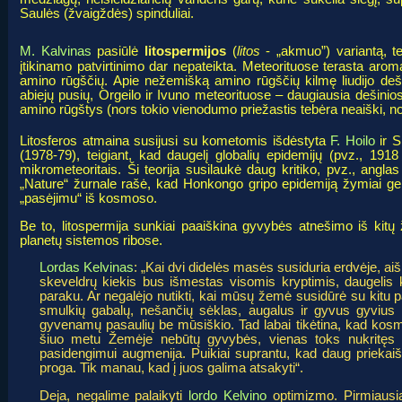
Saulės (žvaigždės) spinduliai.
litospermijos
M. Kalvinas
pasiūlė
(
litos
- „akmuo”) variantą, t
įtikinamo patvirtinimo dar nepateikta. Meteorituose terasta aromat
amino rūgščių. Apie nežemišką amino rūgščių kilmę liudijo deš
abiejų pusių, Orgeilo ir Ivuno meteorituose – daugiausia dešinio
amino rūgštys (nors tokio vienodumo priežastis tebėra neaiški, no
Litosferos atmaina susijusi su kometomis išdėstyta
F. Hoilo
ir S
(1978-79), teigiant, kad daugelį globalių epidemijų (pvz., 19
mikrometeoritais. Ši teorija susilaukė daug kritiko, pvz., angla
„Nature“ žurnale rašė, kad Honkongo gripo epidemiją žymiai ger
„pasėjimu“ iš kosmoso.
Be to, litospermija sunkiai paaiškina gyvybės atnešimo iš kit
planetų sistemos ribose.
Lordas Kelvinas
: „Kai dvi didelės masės susiduria erdvėje, aišk
skeveldrų kiekis bus išmestas visomis kryptimis, daugelis ku
paraku. Ar negalėjo nutikti, kai mūsų žemė susidūrė su kitu 
smulkių gabalų, nešančių sėklas, augalus ir gyvus gyvius 
gyvenamų pasaulių be mūsiškio. Tad labai tikėtina, kad ko
šiuo metu Žemėje nebūtų gyvybės, vienas toks nukritęs ak
pasidengimui augmenija. Puikiai suprantu, kad daug priekaišt
proga. Tik manau, kad į juos galima atsakyti“.
Deja, negalime palaikyti
lordo Kelvino
optimizmo. Pirmiausia 