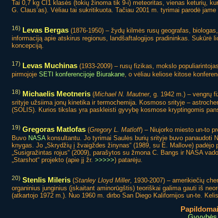
Tai 0,7 kg CI1 klasės (tokių žinoma tik 9-i) meteoritas, vienas keturių, k
G. Claus’as). Vėliau tai sukritikuota. Tačiau 2001 m. tyrimai parodė jame 
16)
Levas Bergas
(1876-1950) – žydų kilmės rusų geografas, biologas, 
informaciją apie atskirus regionus, landšaftalogijos pradininkas. Sukūrė l
koncepciją.
17)
Levas Muchinas
(1933-2009) – rusų fizikas, mokslo populiarintoja
pirmojoje
SETI konferencijoje Biurakane
, o vėliau keliose kitose konfere
18)
Michaelis Meotneris
(
Michael N. Mautner
, g. 1942 m.) – vengrų fi
srityje užsiima jonų kinetika ir termochemija. Kosmoso srityje – astrochem
(SOLIS). Kurios tikslas yra paskleisti gyvybę kosmose kryptingomis pan
19)
Gregoras Matlofas
(
Gregory L. Matloff
) – Niujorko miesto un-to p
Buvo
NASA
konsultantu. Jo tyrimai Saulės burių srityje buvo panaudoti 
knygas. Jo „Skrydžių į žvaigždes žinynas“ (1989, su E. Mallove) padėjo 
„Susigražintas rojus“ (2009), parašytos su žmona C. Bangs ir NASA vad
„Starshot“ projekto (apie jį žr.
>>>>>
) patarėju.
20)
Stenlis Mileris
(
Stanley Lloyd Miller
, 1930-2007) – amerikiečių che
organinius junginius (įskaitant aminorūgštis) teoriškai galima gauti iš 
(atkartojo 1972 m.). Nuo 1960 m. dirbo San Diego Kalifornijos un-te. Keli
Papildomai 
Gyvybės 