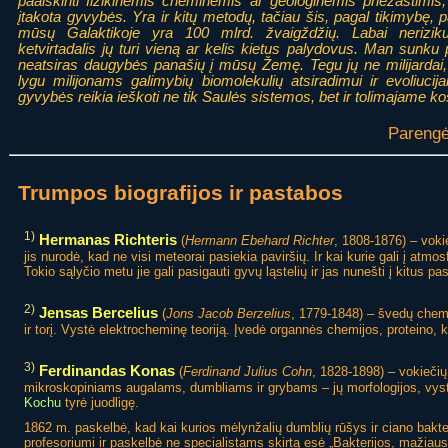
paaiškinti fizikinėmis cheminėmis ar geologinėmis priežastimis, 
įtakota gyvybės. Yra ir kitų metodų, tačiau šis, pagal tikimybę, 
mūsų Galaktikoje yra 100 mlrd. žvaigždžių. Labai neriziku
ketvirtadalis jų turi vieną ar kelis kietus palydovus. Man sunku 
neatsiras daugybės panašių į mūsų Žemę. Tegu jų ne milijardai, o 
lygu milijonams galimybių biomolekulių atsiradimui ir evoliuci
gyvybės reikia ieškoti ne tik Saulės sistemos, bet ir tolimajame 
Pareng
Trumpos biografijos ir pastabos
1)
Hermanas Richteris
(
Hermann Ebehard Richter
, 1808-1876) – voki
jis nurodė, kad ne visi meteorai pasiekia paviršių. Ir kai kurie gali į atmo
Tokio sąlyčio metu jie gali pasigauti gyvų ląstelių ir jas nunešti į kitus pa
2)
Jensas Bercelius
(
Jons Jacob Berzelius
, 1779-1848) – švedų chemi
ir torį. Vystė elektrocheminę teoriją. Įvedė organnės chemijos, proteino, k
3)
Ferdinandas Konas
(
Ferdinand Julius Cohn
, 1828-1898) – vokiečių 
mikroskopiniams augalams, dumbliams ir grybams – jų morfologijos, vysty
Kochu
tyrė juodligę.
1862 m. paskelbė, kad kai kurios mėlynžalių dumblių rūšys ir ciano bakte
profesoriumi ir paskelbė ne specialistams skirtą esė „Bakterijos, mažiausi 