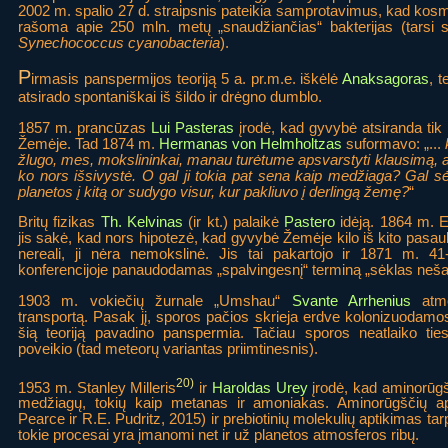
2002 m. spalio 27 d. straipsnis pateikia samprotavimus, kad kosm
rašoma apie 250 mln. metų „snaudžiančias“ bakterijas (tarsi sp
Synechococcus cyanobacteria
).
P
irmasis panspermijos teoriją 5 a. pr.m.e. iškėlė
Anaksagoras
, 
atsirado spontaniškai iš šildo ir drėgno dumblo.
1857 m. prancūzas
Lui Pasteras
įrodė, kad gyvybė atsiranda tik 
Žemėje. Tad 1874 m.
Hermanas von Helmholtzas
suformavo: „...
žlugo, mes, mokslininkai, manau turėtume apsvarstyti klausimą, 
ko nors išsivystė. O gal ji tokia pat sena kaip medžiaga? Gal s
planetos į kitą or sudygo visur, kur pakliuvo į derlingą žemę?
“
Britų fizikas
Th. Kelvinas
(ir kt.) palaikė
Pastero
idėją. 1864 m. E
jis sakė, kad nors hipotezė, kad gyvybė Žemėje kilo iš kito pasaulio 
nereali, ji nėra nemokslinė. Jis tai pakartojo ir 1871 m. 41
konferencijoje panaudodamas „spalvingesnį“ terminą „sėklas nešan
1903 m. vokiečių žurnale „Umshau“
Svante Arrhenius
atme
transportą. Pasak jį, sporos pačios skrieja erdve kolonizuodam
šią teoriją pavadino panspermia. Tačiau sporos neatlaiko tiesio
poveikio (tad meteorų variantas priimtinesnis).
20)
1953 m. Stanley Milleris
ir
Haroldas Urey
įrodė, kad aminorūgš
medžiagų, tokių kaip metanas ir amoniakas. Aminorūgščių ap
Pearce ir R.E. Pudritz, 2015) ir prebiotinių molekulių aptikimas tarp
tokie procesai yra įmanomi net ir už planetos atmosferos ribų.