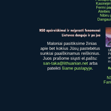
Kasinėji
Fermi pa
Ateities
Nibiru 
Dangaus
Maloniai pasitiksime žinias
apie bet kokius Jūsų pastebėtus
U
sunkiai paaiškinamus reiškinius.
P
un
Juos prašome siųsti el.paštu:
in
san-taka@lithuanian.net
arba
pateikti
šiame puslapyje
.
R
NS
Fant