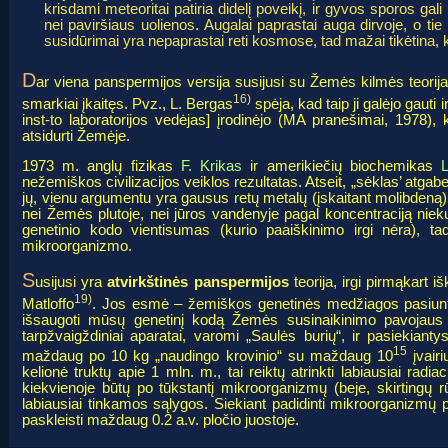
krisdami meteoritai patiria didelį poveikį, ir gyvos sporos gali
nei paviršiaus uolienos. Augalai paprastai auga dirvoje, o tie 
susidūrimai yra nepaprastai reti kosmose, tad mažai tikėtina
D
ar viena panspermijos versija susijusi su Žemės kilmės teorij
16)
smarkiai įkaitęs. Pvz., L. Bergas
spėja, kad taip ji galėjo gauti
inst-to laboratorijos vedėjas] įrodinėjo (MA pranešimai, 1978
atsidurti Žemėje.
1973 m. anglų fizikas
F. Krikas
ir amerikiečių biochemikas
nežemiškos civilizacijos veiklos rezultatas
. Atseit, „sėklas’ atga
jų, vienu argumentu yra gausus retų metalų (įskaitant molibdeną
nei Žemės plutoje, nei jūros vandenyje pagal koncentraciją niek
genetinio kodo vientisumas (kurio paaiškinimo irgi nėra), t
mikroorganizmo.
S
atvirkštinės panspermijos
usijusi yra
teorija, irgi pirmąkart i
19)
Matloffo
. Jos esmė – žemiškos genetinės medžiagos pasiuntima
išsaugoti mūsų genetinį kodą Žemės susinaikinimo pavojaus ak
tarpžvaigždiniai aparatai, varomi „Saulės burių“, ir pasiekian
15
maždaug po 10 kg „naudingo krovinio“ su maždaug 10
įvair
kelionė truktų apie 1 mln. m., tai reiktų atrinkti labiausiai rad
kiekvienoje būtų po tūkstantį mikroorganizmų (beje, skirtingų rū
labiausiai tinkamos sąlygos. Siekiant padidinti mikroorganizmų 
paskleisti maždaug 0.2 a.v. pločio juostoje.