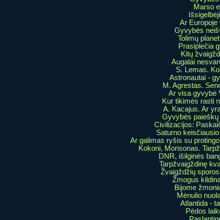
Marso e
Išsigelbė
Ar Europoje
Gyvybės nei
Tolimų plane
Prasiplečia 
Kitų žvaigžd
Augalai nesva
S. Lemas. Ko
Astronautai - gy
M. Agrestas. Sen
Ar visa gyvybė 
Kur tikimės rasti
A. Kacajus. Ar y
Gyvybės paieškų 
Civilizacijos: Paskai
Saturno keisčiausio
Ar galimas ryšis su proting
Kokoni, Morisonas. Tarpž
DNR, išilginės bang
Tarpžvaigždinę kva
Žvaigždžių sporos,
Žmogus kildina
Bijome žmonių
Mėnulio nuol
Atlantida - t
Pėdos laik
Paslaptin