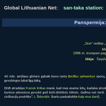
Global Lithuanian Net:
san-taka station:
Panspermija:
„Scin“ reiškia 
Me
1996 m. trumpam pag
Idėja:
Tarpžv
40 mln. amžiaus gintaro gabale buvo rasta
Bacillus sphaericus
sporų, 
gyvybingos labai ilgą laiką.
DNR atradėjas
Fransis Krikas
manė, kad mes esame kitų, kadaise atvykus
kuriose planetose gyvybė gali būti dirbtinės kilmės. Galima net tarti
civilizacijų praktika
“,
I. Šklovskis
(kartu paskaitykite
Kaip mus darė
).