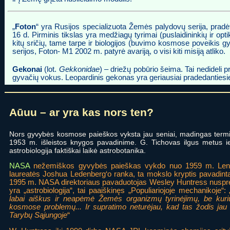
„
Foton
“ yra Rusijos specializuota Žemės palydovų serija, prad
16 d. Pirminis tikslas yra medžiagų tyrimai (puslaidininkių ir optik
kitų sričių, tame tarpe ir biologijos (buvimo kosmose poveikis gy
serijos, Foton- M1 2002 m. patyrė avariją, o visi kiti misiją atliko.
Gekonai
(lot.
Gekkonidae
) – driežų pobūrio šeima. Tai nedideli 
gyvačių vokus. Leopardinis gekonas yra geriausiai pradedantiesi
Aūuu – ar yra kas nors ten?
Nors gyvybės kosmose paieškos vyksta jau seniai, madingas term
1953 m. išleistos knygos pavadinime. G. Tichovas ilgus metus ie
astrobiologija faktiškai laikė astrobotanika.
NASA
nežemiškos gyvybės paieškas vykdo nuo 1959 m. Le
laureatės Joshua Ledenberg‘o ranka, ta mokslo kryptis pavadinta
1995 m. NASA direktoriaus pavaduotojas Wesley Huntress nuspr
yra „astrobiologija“, tai paaiškinęs „Populiariojoje mechanikoje“: 
labai aiškus ir neapėmė Žemės organizmų tyrinėjimų, be kuri
kosmose problemų... Ir supratimo neturėjau, kad tas žodis jau 
Tarybų Sąjungoje
“