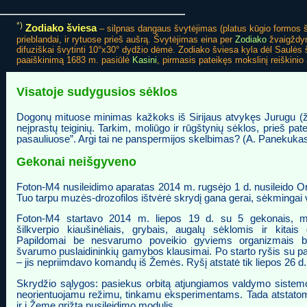
*)
Zodiako šviesa
– silpnas dangaus švytėjimas (platus kūgio formos 
prieblandai, ir rytuose prieš aušrą. Švytėjimas eina per
Zodiako
žvaigždynu
difuziškai švytinti 10°x30° dydžio dėmė. Zodiako šviesa kyla dėl Saulės
paaiškinimą 1683 m. pasiūlė
Kasini
, pirmasis pateikęs mokslinį reiškini
Visatoje sudygusios sėklos
Dogonų mituose minimas kažkoks iš Sirijaus atvykęs Jurugu (
neįprastų teiginių. Tarkim, moliūgo ir rūgštynių sėklos, prieš 
pasauliuose”. Argi tai ne panspermijos skelbimas? (A. Panekukas.
Gekonai neišgyveno
Foton-M4 nusileidimo aparatas 2014 m. rugsėjo 1 d. nusileido Ori
Tuo tarpu muzės-drozofilos ištvėrė skrydį gana gerai, sėkmingai v
Foton-M4 startavo 2014 m. liepos 19 d. su 5 gekonais, mu
šilkverpio kiaušinėliais, grybais, augalų sėklomis ir kitais
Papildomai be nesvarumo poveikio gyviems organizmais bu
švarumo puslaidininkių gamybos klausimai. Po starto ryšis su p
– jis nepriimdavo komandų iš Žemės. Ryšį atstatė tik liepos 26 d.
Skrydžio sąlygos: pasiekus orbitą atjungiamos valdymo sistem
neorientuojamu režimu, tinkamu eksperimentams. Tada atstatoma
ir į Žemę grįžta nusileidimo modulis.