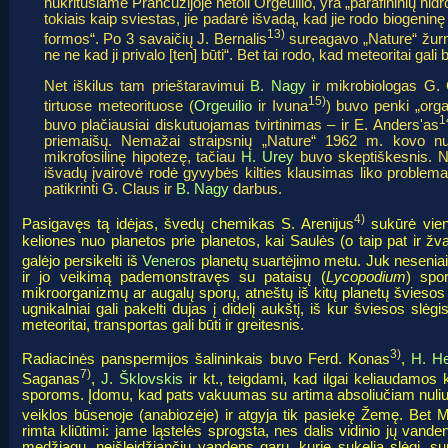
nukritusiame Prancūzijoje netoli Orgeuilio, yra „parafininių h
tokiais kaip sviestas, jie padarė išvadą, kad jie rodo biogenin
13)
formos“. Po 3 savaičių J. Bernalis
sureagavo „Nature“ žurnal
ne ne kad ji privalo [ten] būti“. Bet tai rodo, kad meteoritai g
Net iškilus tam prieštaravimui
B. Nagy
ir mikrobiologas G. C
15)
tirtuose meteorituose (
Orgeuilio
ir Ivuna
) buvo penki „orga
1
buvo plačiausiai diskutuojamas tvirtinimas – ir E. Anders'as
priemaišų. Nemažai straipsnių „Nature“ 1962 m. kovo nu
mikrofosilinę hipotezę, tačiau
H. Urey
buvo skeptiškesnis. No
išvadų įvairovė rodė gyvybės kilties klausimas liko proble
patikrinti G. Claus ir
B. Nagy
darbus.
4)
Pasigavęs tą idėjas, švedų chemikas S. Arenijus
sukūrė vie
keliones nuo planetos prie planetos, kai Saulės (o taip pat ir ž
galėjo persikelti iš
Veneros
planetų suartėjimo metu. Juk neseniai
ir jo veikimą pademonstravęs su pataisų (
Lycopodium
) spo
mikroorganizmų ar augalų sporų, atneštų iš kitų planetų šviesos 
ugnikalniai gali pakelti dujas į didelį aukštį, iš kur šviesos slėg
meteoritai, transportas gali būti ir greitesnis.
3)
Radiacinės panspermijos šalininkais buvo Ferd. Konas
,
H. H
7)
Saganas
,
J. Šklovskis
ir kt., teigdami, kad ilgai keliaudamo
sporoms. Įdomu, kad pats vakuumas su artima absoliučiam nuliui 
veiklos būsenoje (anabiozėje) ir atgyja tik pasiekę Žemę. Bet
rimta kliūtimi: jame ląstelės sprogsta, nes dalis vidinio jų vand
medžiagų, neišleidžiančių vandens garų, kurie sukelia slėgį, supl