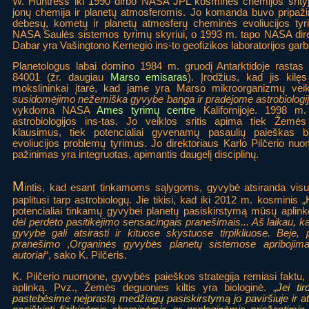
W. Huntress iki 1990 dirbo NASA JPL kosminės chemijos srity
jonų chemija ir planetų atmosferomis. Jo komanda buvo pripažin
debesų, kometų ir planetų atmosferų cheminės evoliucijos ty
NASA Saulės sistemos tyrimų skyriui, o 1993 m. tapo NASA dire
Dabar yra Vašingtono Kernegio ins-to geofizikos laboratorijos garb
Planetologus labai domino 1984 m. gruodį Antarktidoje rasta
84001 (žr. daugiau
Marso emisaras
). Įrodžius, kad jis kilę
mokslininkai įtarė, kad jame yra Marso mikroorganizmų vei
susidomėjimo nežemiška gyvybe banga ir pradėjome astrobiologi
vykdoma NASA
Ames tyrimų centre
Kalifornijoje. 1998 m
astrobiologijos ins-tas. Jo veiklos sritis apima tiek Žemė
klausimus, tiek potencialiai gyvenamų pasaulių paieškas b
evoliucijos problemų tyrimus. Jo direktoriaus Karlo Pilčerio nu
pažinimas yra integruotas, apimantis daugelį disciplinų.
M
intis, kad esant tinkamoms sąlygoms, gyvybė atsiranda visur,
paplitusi tarp astrobiologų. Jie tikisi, kad iki 2012 m. kosmini
potencialiai tinkamų gyvybei planetų pasiskirstymą mūsų aplinko
dėl perdėto pasitikėjimo sensacingais pranešimais... Aš laikau, ka
gyvybė gali atsirasti ir kituose skystuose tirpikliuose. Beje,
pranešimo ‚Organinės gyvybės planetų sistemose apribojima
autoriai
“, sako K. Pilčeris.
K. Pilčerio nuomone, gyvybės paieškos strategija remiasi faktu
aplinką. Pvz., Žemės deguonies kiltis yra biologinė. „
Jei ti
pastebėsime neįprastą medžiagų pasiskirstymą jo paviršiuje ir a