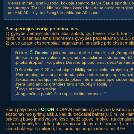
Vienas minėtų grafikų rodo, kokioje spektro dalyje Saulė spinduliuo
nesutampa. Tarsi jie kilę prie kitos žvaigždės, daugiausia energijos s
per 650 A0 – t.y. toji žvaigždė priklauso A0 klasei.
Panspermijos teorija priimtina, nes
1) gyvybė Žemėje atsirado labai anksti, t,y, beveik iškart, kai ti
mlrd. m, o seniausiems žinomiems gyvybės pėdsakams yra 3,5 m
2) buvo atrasti
ekstremofilai
, organizmai, prisitaikę prie ekstremali
Iš tikro,
Č. Darvinas
jokiame savo darbe nesakė, kad „žmogus kilo 
atsekė trumpas evoliucines grandines atskiroms stuburinių rūši
„pitekantropas“ liko, paties Darvino apibūdinimu,
nepakankama
O štai citatos iš 20 a. pabaigoje iškilių mokslininkų straipsnių „B
„Paleontologinė istorija neduoda jokios informacijos apie vabzdž
„Iškasamos fosilijos neduoda jokios informacijos apie stuburinių
„Nėra jungiančios grandies tarp žinduolių ir roplių...“
„Žuvys atsirado staiga...“
„Jungiančiojo paukštiško roplio iki šiol nerasta...“
Rusų palydovas
FOTON
BIOPAN prietaisu tyrė atviro kosmoso po
eksponavimo tyrimų aišku, kad du trečdaliai bakterijų 6 m. veiki
bakterijų buvo įmaišyta įvairiose medžiagose: molyje, raudonajam
jų buvo įmaišytos dulkių sluoksniuose, kitos dirbtiniuose 1 cm m
viena bakterija iš milijono, tuo tarpu apsaugotų išlieka net 97%.