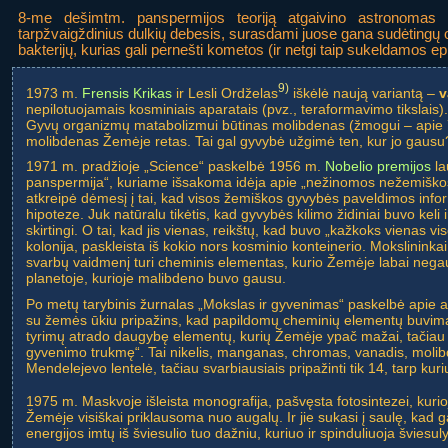
8-me dešimtm. panspermijos teoriją atgaivino astronomas
tarpžvaigždinius dulkių debesis, surasdami juose gana sudėtingų
bakterijų, kurias gali pernešti kometos (ir netgi taip sukeldamos ep
9)
1973 m.
Frensis Krikas
ir Lesli Ordželas
iškėlė naują variantą –
v
nepilotuojamais kosminiais aparatais (pvz., teraformavimo tikslais)
Gyvų organizmų matabolizmui būtinas molibdenas (žmogui – apie 70 
molibdenas Žemėje retas. Tai gal gyvybė užgimė ten, kur jo gausu
1971 m. pradžioje „Science“ paskelbė 1956 m.
Nobelio premijos
la
panspermija“, kuriame išsakoma idėja apie „nežinomos nežemiškos c
atkreipė dėmesį į tai, kad visos žemiškos gyvybės paveldimos info
hipoteze. Juk natūralu tikėtis, kad gyvybės kilimo židiniai buvo keli 
skirtingi. O tai, kad jis vienas, reikštų, kad buvo „kažkoks vienas
kolonija, paskleista iš kokio nors kosminio konteinerio. Mokslinin
svarbų vaidmenį turi cheminis elementas, kurio Žemėje labai negaus
planetoje, kurioje malibdeno buvo gausu.
Po metų tarybinis žurnalas „Mokslas ir gyvenimas“ paskelbė apie a
su žemės ūkiu pripažins, kad papildomų cheminių elementų buvimas
tyrimų atrado daugybę elementų, kurių Žemėje ypač mažai, tačiau „ne
gyvenimo trukmę“. Tai nikelis, manganas, chromas, vanadis, molibd
Mendelejevo lentelė, tačiau svarbiausiais pripažinti tik 14, tarp kurių
1975 m. Maskvoje išleista monografija, pašvęsta fotosintezei, kurio
Žemėje visiškai priklausoma nuo augalų. Ir jie sukasi į saulę, kad ga
energijos imtų iš šviesulio tuo dažniu, kuriuo ir spinduliuoja šviesul