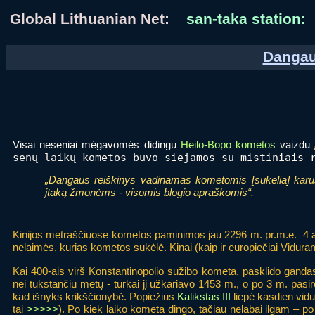
Global Lithuanian Net:
san-taka station:
Dangau
Visai neseniai mėgavomės didingu
Heilo-Bopo kometos
vaizdu
senų laikų kometos buvo siejamos su mistiniais 
„Dangaus reiškinys vadinamas kometomis [sukelia] karus, 
įtaką žmonėms - visomis blogio apraškomis“.
Kinijos metraščiuose kometos paminimos jau 2296 m. pr.m.e. 4 a. p
nelaimės, kurias kometos sukėlė. Kinai (kaip ir europiečiai Vidura
Kai 400-ais virš Konstantinopolio sužibo kometa, pasklido ganda
nei tūkstančiu metų - turkai jį užkariavo 1453 m., o po 3 m. pasir
kad išnyks krikščionybė. Popiežius
Kalikstas III
liepė kasdien vidu
tai
>>>>>
). Po kiek laiko kometa dingo, tačiau nelabai ilgam – po