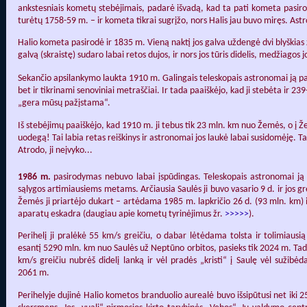
ankstesniais kometų stebėjimais, padarė išvadą, kad ta pati kometa pasirodo
turėtų 1758-59 m. – ir kometa tikrai sugrįžo, nors Halis jau buvo miręs. A
Halio kometa pasirodė ir 1835 m. Vieną naktį jos galva uždengė dvi blyškia
galvą (skraistę) sudaro labai retos dujos, ir nors jos tūris didelis, medžiagos 
Sekančio apsilankymo laukta 1910 m. Galingais teleskopais astronomai ją past
bet ir tikrinami senoviniai metraščiai. Ir tada paaiškėjo, kad ji stebėta ir 23
„gera mūsų pažįstama“.
Iš stebėjimų paaiškėjo, kad 1910 m. ji tebus tik 23 mln. km nuo Žemės, o į Ž
uodegą! Tai labia retas reiškinys ir astronomai jos laukė labai susidomėję. 
Atrodo, ji neįvyko...
1986 m.
pasirodymas nebuvo labai įspūdingas. Teleskopais astronomai ją
sąlygos artimiausiems metams. Arčiausia Saulės ji buvo vasario 9 d. ir jos gre
Žemės ji priartėjo dukart – artėdama 1985 m. lapkričio 26 d. (93 mln. km) 
aparatų eskadra (daugiau apie kometų tyrinėjimus žr.
>>>>>
).
Perihelį ji pralėkė 55 km/s greičiu, o dabar lėtėdama tolsta ir tolimiausią 
esantį 5290 mln. km nuo Saulės už Neptūno orbitos, pasieks tik 2024 m. Tada
km/s greičiu nubrėš didelį lanką ir vėl pradės „kristi“ į Saulę vėl sužib
2061 m.
Perihelyje dujinė Halio kometos branduolio aurealė buvo išsipūtusi net iki 