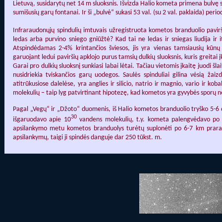
Lietuvą, susidarytų net 14 m sluoksnis. Išvizda Halio kometa primena bulvę s
sumišusių garų fontanai. Ir ši „bulvė“ sukasi 53 val. (su 2 val. paklaida) perio
Infraraudonųjų spindulių imtuvais užregistruota kometos branduolio pavi
ledas arba purvino sniego gniūžtė? Kad tai ne ledas ir sniegas liudija ir
Atspindėdamas 2-4% krintančios šviesos, jis yra vienas tamsiausių kūnų 
garuojant ledui paviršių apklojo purus tamsių dulkių sluoksnis, kuris greitai 
Garai pro dulkių sluoksnį sunkiasi labai lėtai. Tačiau vietomis įkaitę juodi šlai
nusidriekia tviskančios garų uodegos. Saulės spinduliai gilina vėsią žaizd
atitrūkusiose dalelėse, yra anglies ir silicio, natrio ir magnio, vario ir k
molekulių – taip lyg patvirtinant hipotezę, kad kometos yra gyvybės sporų ne
Pagal „Vegų“ ir „Džoto“ duomenis, iš Halio kometos branduolio tryško 5-6 
30
išgaruodavo apie 10
vandens molekulių, t.y. kometa palengvėdavo po 
apsilankymo metu kometos branduolys turėtų suplonėti po 6-7 km prara
apsilankymų, taigi ji spindės danguje dar 250 tūkst. m.