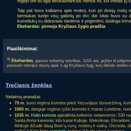
regėjo ore du ilgai besikaunančius riterius tol, kol vienas jų s
Taip pat buvo kalbama apie moterį, kuri po dviejų metų n
berniukas turėjo visų galūnių po dvi; dar kitas buvo su 
kumeliukų su didesniais dantimis ir prigimtimi, būdinga tri
Ekehardas
: pirmojo Kryžiaus žygio pradžia
Paaiškinimai:
4)
Ekehardas
, garsus vokiečių istorikas, 1101-ais, grįžęs iš piligr
pasaulio istorijos skyrių apie 1-ąjį Kryžiaus žygį, kurį išleido atskir
Trečiasis ženklas
Nelaimių pranašai:
79 m.
buvo regima kometa prieš Vezuvijaus išsiveržimą, kuri
1665 m.
danguje regima ryški kometa ir maras Londone, nusi
1835 m.
Halio kometa
apkaltinta keliomis nelaimėmis: 530 n
Santa Anna kareiviai; kilo karai Kuboje, Meksikoje, Ekvadore, 
Afrikoje išžudė daug Boer'ų vyrų, moterų ir vaikų. Osceola, d
peiliu" ir King forte
seminolų
indėnai išžudė visus kareivius.