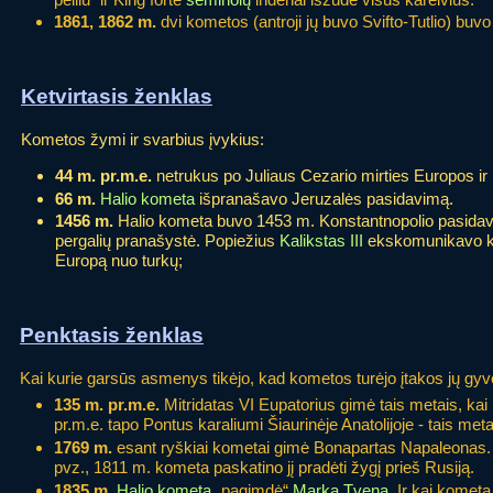
1861, 1862 m.
dvi kometos (antroji jų buvo Svifto-Tutlio) buvo
Ketvirtasis ženklas
Kometos žymi ir svarbius įvykius:
44 m. pr.m.e.
netrukus po Juliaus Cezario mirties Europos ir
66 m.
Halio kometa
išpranašavo Jeruzalės pasidavimą.
1456 m.
Halio kometa buvo 1453 m. Konstantnopolio pasidavi
pergalių pranašystė. Popiežius
Kalikstas III
ekskomunikavo ko
Europą nuo turkų;
Penktasis ženklas
Kai kurie garsūs asmenys tikėjo, kad kometos turėjo įtakos jų gyv
135 m. pr.m.e.
Mitridatas VI Eupatorius gimė tais metais, kai
pr.m.e. tapo Pontus karaliumi Šiaurinėje Anatolijoje - tais me
1769 m.
esant ryškiai kometai gimė Bonapartas Napaleonas. 
pvz., 1811 m. kometa paskatino jį pradėti žygį prieš Rusiją.
1835 m.
Halio kometa
„pagimdė“
Marką Tveną
. Ir kai komet