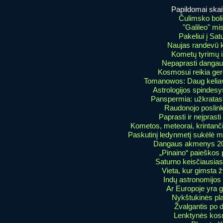
Papildomai skait
Čulimsko bol
"Galileo" mis
Pakeliui į Sat
Naujas randevū 
Kometų tyrimų is
Nepaprasti dangau
Kosmosui reikia ger
Tomanowos: Daug keliav
Astrologijos spindesy
Panspermia: užkratas
Raudonojo poslink
Paprasti ir neįprasti
Kometos, meteorai, krintanči
Paskutinį ledynmetį sukėlė m
Dangaus akmenys 20
„Pinaino“ paieškos p
Saturno keisčiausia
Vieta, kur gimsta 
Indų astronomijos
Ar Europoje yra 
Nykštukinės pl
Žvalgantis po 
Lenktynės ko