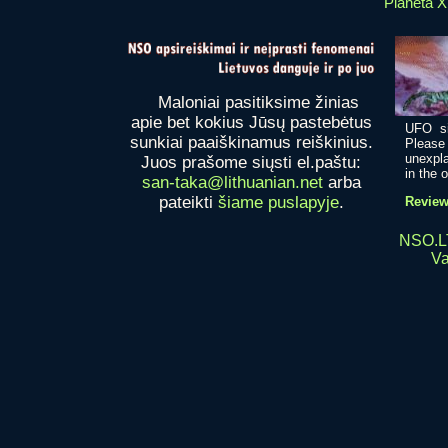
Planeta X
Maloniai pasitiksime žinias
apie bet kokius Jūsų pastebėtus
UFO si
sunkiai paaiškinamus reiškinius.
Pleas
unexpla
Juos prašome siųsti el.paštu:
in the o
san-taka@lithuanian.net
arba
pateikti
šiame puslapyje
.
Review
NSO.LT
Va