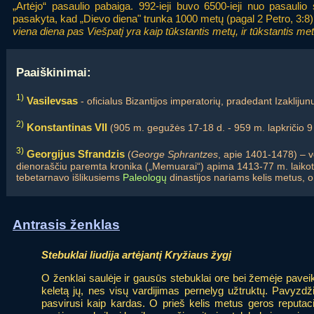
„Artėjo“ pasaulio pabaiga. 992-ieji buvo 6500-ieji nuo pasauli
pasakyta, kad „Dievo diena" trunka 1000 metų (pagal 2 Petro, 3:8)
viena diena pas Viešpatį yra kaip tūkstantis metų, ir tūkstantis met
Paaiškinimai:
1)
Vasilevsas
- oficialus Bizantijos imperatorių, pradedant Izaklijunu
2)
Konstantinas VII
(905 m. gegužės 17-18 d. - 959 m. lapkričio 9 
3)
Georgijus Sfrandzis
(
George Sphrantzes
, apie 1401-1478) – vė
dienoraščiu paremta kronika („Memuarai“) apima 1413-77 m. laikota
tebetarnavo išlikusiems
Paleologų
dinastijos nariams kelis metus, o 
Antrasis ženklas
Stebuklai liudija artėjantį Kryžiaus žygį
O ženklai saulėje ir gausūs stebuklai ore bei žemėje paveik
keletą jų, nes visų vardijimas pernelyg užtruktų. Pavyzdž
pasvirusi kaip kardas. O prieš kelis metus geros reputa