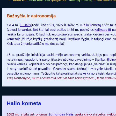
Bažnyčia ir astronomija
1704 m.
E. Halis
įrodė, kad 1531, 1697 ir 1682 m. (
Halio kometą
1682 m. s
(gavusi jo vardą). Bet štai jai pasirodžius 1456 m. popiežius
Kalikstas III
pas
reiškia karui su jais. O kad nukreiptų dangaus svečią, įsakė kasdien per vid
kometoje įžiūrėjo kryžių, grasinantį nauju kryžiaus žygiu, ir taipogi ėmė 
Kiek tada žmonių patikėjo maldos galia?!
16 a. pradžioje inkvizicija susidomėjo astronomų veikla. Atėjęs pas popie
neteisingų, nepadorių ir pagoniškų žvaigždynų pavadinimų – Skalikų,
Slibino
reiškia velnias. Popiežius buvo pasipiktinęs, kad danguje yra „velnias“, ir n
ir netgi pasiūlė Saulė pavadinti Jėzumi Kristumi, Mėnulį - Mergele Marija,
pasaulio astronomams. Tačiau tie kategoriškai atsisakė ką nors keisti dang
Jūsų šventenybe, mums nesiverčia liežuvis tarti tokias frazes: „Jėzus Kristu
Halio kometa
1682 m.
anglų astronomas
Edmundas Halis
apskaičiavo stebėtos ryškio