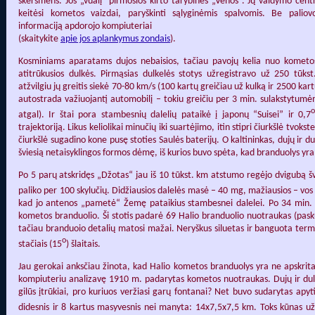
skersmens. Jos „vualį“ pirmosios kirto tarybinės „Vehos“. Jų valdymo cent
keitėsi kometos vaizdai, paryškinti sąlyginėmis spalvomis. Be pali
informaciją apdorojo kompiuteriai
(skaitykite
apie jos aplankymus zondais
).
Kosminiams aparatams dujos nebaisios, tačiau pavojų kelia nuo kometo
atitrūkusios dulkės. Pirmąsias dulkelės stotys užregistravo už 250 tūkst
atžvilgiu jų greitis siekė 70-80 km/s (100 kartų greičiau už kulką ir 2500 kar
autostrada važiuojantį automobilį – tokiu greičiu per 3 min. sulakstytumė
atgal). Ir štai pora stambesnių dalelių pataikė į japonų “Suisei” ir 0,7
trajektoriją. Likus keliolikai minučių iki suartėjimo, itin stipri čiurkšlė tv
čiurkšlė sugadino kone pusę stoties Saulės baterijų. O kaltininkas, dujų ir d
šviesią netaisyklingos formos dėmę, iš kurios buvo spėta, kad branduolys yra
Po 5 parų atskridęs „Džotas“ jau iš 10 tūkst. km atstumo regėjo dvigubą šv
paliko per 100 skylučių. Didžiausios dalelės masė – 40 mg, mažiausios – vos
kad jo antenos „pametė“ Žemę pataikius stambesnei dalelei. Po 34 min. ry
kometos branduolio. Ši stotis padarė 69 Halio branduolio nuotraukas (pask
tačiau branduoio detalių matosi mažai. Neryškus siluetas ir banguota termin
o
stačiais (15
) šlaitais.
Jau gerokai anksčiau žinota, kad Halio kometos branduolys yra ne apskritas
kompiuteriu analizavę 1910 m. padarytas kometos nuotraukas. Dujų ir dulkių
gilūs įtrūkiai, pro kuriuos veržiasi garų fontanai? Net buvo sudarytas ap
didesnis ir 8 kartus masyvesnis nei manyta: 14x7,5x7,5 km. Toks kūnas už