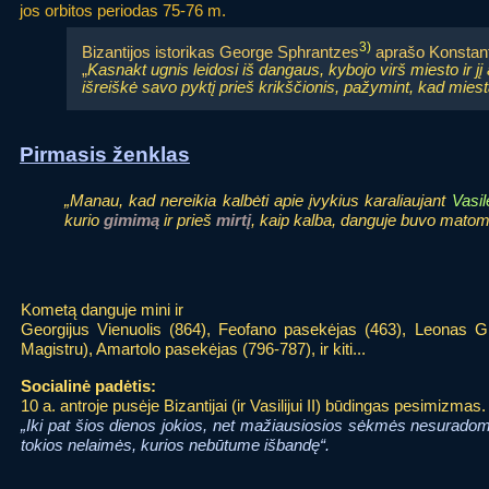
jos orbitos periodas 75-76 m.
3)
Bizantijos istorikas George Sphrantzes
aprašo Konstanti
„
Kasnakt ugnis leidosi iš dangaus, kybojo virš miesto ir j
išreiškė savo pyktį prieš krikščionis, pažymint, kad miest
Pirmasis ženklas
„Manau, kad nereikia kalbėti apie įvykius karaliaujant
Vasil
kurio
gimimą
ir prieš
mirtį
, kaip kalba, danguje buvo mato
Kometą danguje mini ir
Georgijus Vienuolis (864), Feofano pasekėjas (463), Leonas 
Magistru), Amartolo pasekėjas (796-787), ir kiti...
Socialinė padėtis:
10 a. antroje pusėje Bizantijai (ir Vasilijui II) būdingas pesimizmas.
„Iki pat šios dienos jokios, net mažiausiosios sėkmės nesuradome
tokios nelaimės, kurios nebūtume išbandę“.