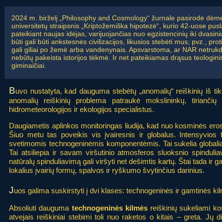
2024 m. birželį „Philosophy and Cosmology“ žurnale pasirodė dėmes
universitetų straipsnis „Kriptožemiška hipotezė“, kurio 42-uose p
pateikiant naujas idėjas, varijuojančias nuo egzistencinių iki dvasini
būti gali būti ankstesnės civilizacijos, likusios stebėti mus; pvz., pro
gali giliai po žemė arba vandenynais. Apsvarstoma, ar NAR netrukdo a
nebūtų pakeista istorijos tėkmė. Ir net pateikiamas drąsus teologi
giminaičiai.
B
uvo nustatyta, kad dauguma stebėtų „anomalių“ reiškinių iš tik
anomalių reiškinių problema patraukė mokslininkų, tiriančių t
hidrometeorologijos ir ekologijos specialistus.
Daugiametis aplinkos monitoringas liudija, kad nuo kosminės eros
Šiuo metu tas poveikis vis įvairesnis ir globalus. Intensyvio
svetimomis technogeninėmis komponentėmis. Tai sukelia globali
Tai atsiliepia ir savam viršutinio atmosferos sluoksnio spindulia
natūralų spinduliavimą gali viršyti net dešimtis kartų. Štai tada ir g
lokalius įvairių formų, spalvos ir ryškumo švytinčius darinius.
J
uos galima suskirstyti į dvi klases: technogeninės ir gamtinės ki
Absoliuti dauguma
technogeninės kilmės
reiškinių sukeliami ko
atvejais reiškiniai stebimi toli nuo raketos o kitais – greta. Jų