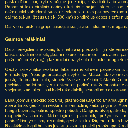
paskleidžiant barį kyla smūginė jonizacija, sužadinti bario ato
Paprastai toks dirbtinis darinys turi tris stadijas: sfera, elipsė
dažniausiai sukuriami rytais ar vakarais, o taip pat pasirenkama
galima sukurti ištįsusius (iki 500 km) spindinčius debesis (sferin
Dar viena reiškinių grupė tiesiogiai susijusi su industrine žmogaus 
Gamtos reiškiniai
Dalis nereguliarių reiškinių turi natūralią priežastį ir jų stebėj
lauko sužadinimo ir kitų „kosminio oro“ parametrų. Tai šiaurės pašva
po žemės drebėjimų), plazmoidai (matyt sukelti saulės-magnetoferos
Geofiziniai vizualūs reiškiniai labai įvairūs kilme ir pasireiškimu
km aukštyje. Ypač gerai aprašyti švytėjimai Macuširsko žemės drebė
juostų. Turima liudininkų stebėtų šviesos reiškinių Taškento žemė
prielaida, kad tai susiję su jonizacijos padidėjimu žemuosiuose 
spėjama, kad tai gali būti ir dėl rūko dalelių nestabilumo elektrosta
Labai įdomūs (mokslo požiūriu) plazmoidai („fajerbolai“ arba ugnini
apie artimas geofizinių reiškinių ir kamuolinių žaibų prigimtis. Api
bangų buvimas, optinio spektro pobūdis. Daugeliu atvejų, atrodo,
magnetinės audros. Netiesioginius plazmoidų požymius turi k
pasireiškiantys silpnų ir vidutinių geofizinių trikdžių metu. Toks
išsiaiškinta ir gali būti susijusi su įelektrintų dalelių sankaupa iš rad