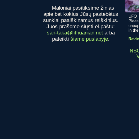
Maloniai pasitiksime žinias
apie bet kokius Jūsų pastebėtus
UFO s
sunkiai paaiškinamus reiškinius.
Plea
unexp
Juos prašome siųsti el.paštu:
in the
san-taka@lithuanian.net
arba
pateikti
šiame puslapyje
.
Revie
NSO.
V