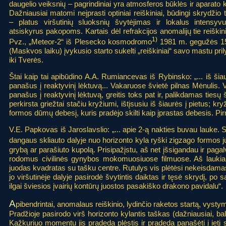
daugelio veiksnių – pagrindiniai yra atmosferos būklės ir aparato 
Dažniausiai matomi neįprasti optiniai reiškiniai, būdingi skrydžio t
– platus viršutinių sluoksnių švytėjimas ir lokalus intensy
atsiskyrus pakopoms. Kartais dėl refrakcijos anomalijų tie reiškinia
1)
Pvz., „Meteor-2“ iš Plesecko kosmodromo
1981 m. gegužės 15
(Maskvos laiku) įvykusio starto sukelti „reiškiniai“ savo mastu pri
iki Tverės.
Štai kaip tai apibūdino A.A. Rumiancevas iš Rybinsko: „... iš ši
panašus į reaktyvinį lėktuvą... Vakaruose švietė pilnas Mėnulis.
panašus į reaktyvinį lėktuvą, greitis toks pat ir, palikdamas ties
perkirsta griežtai stačiu kryžiumi, ištįsusiu iš šiaurės į pietus; k
formos dūmų debesį, kuris pradėjo skilti kaip įprastas debesis. Pirm
V.E. Papkovas iš Jaroslavslio: „... apie 2-ą nakties buvau lauke.
dangaus skliauto dalyje nuo horizonto kyla ryški zigzago formos j
grybą ar parašiuto kupolą. Prisipažįstu, aš net įšsigandau ir pag
rodomus civilinės gynybos mokomuosiuose filmuose. Aš laukiau
juodas kvadratas su tašku centre. Rutulys vis plėtėsi nekeisdamas 
jo viršutinėje dalyje pasirodė švytintis daiktas ir tęsė skrydį, p
ilgai šviesios įvairių kontūrų juostos pasakiško drakono pavidalu“.
A
pibendrintai, anomalaus reiškinio, lydinčio raketos startą, vyst
Pradžioje pasirodo virš horizonto kylantis taškas (dažniausiai, balt
Kažkuriuo momentu jis pradeda plėstis ir pradeda panašėti į ietį s