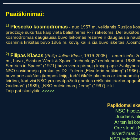
Paaiškinimai:
1)
Plesecko kosmodromas
- nuo 1957 m. veikiantis Rusijos ko
pradžioje sukurtas kaip vieta balistinėms R-7 raketoms. Dėl aukštos p
kosmodromas daugiausia buvo laikomas rezerve ir daugiausia naudo
kosminis krikštas buvo 1966 m. kovą, kai iš čia buvo iškeltas „Cosm
2)
Filipas Klasas
(
Philip Julian Klass
, 1919-2005) – amerikiečių žu
m., buvo „Aviation Week & Space Technology“ redaktoriumi. 1986 m. 
Sentries in Space” (1971) buvo viena pirmųjų knygų apie žvalgybos 
NSO susidomėjo perskaitęs Dž. Fulerio „Ekseterio nutikimą“ (1966)
buvo prie aukštos įtampos linijų, todėl iškėlė plazmos ar kamuomilių 
tvirtino, kad visi NSO yra neatpažinti gamtos reiškiniai ir/arba apg
žaidimas“ (1989), „NSO nuleidimas į žemę“ (1997) ir kt.
Taip pat skaitykite
>>>>>
Papildomai skai
NSO hipote
Juodasis rit
Ar ten iešk
Ore stebėti
Įsiveržimas į
NSO tyrinėjim