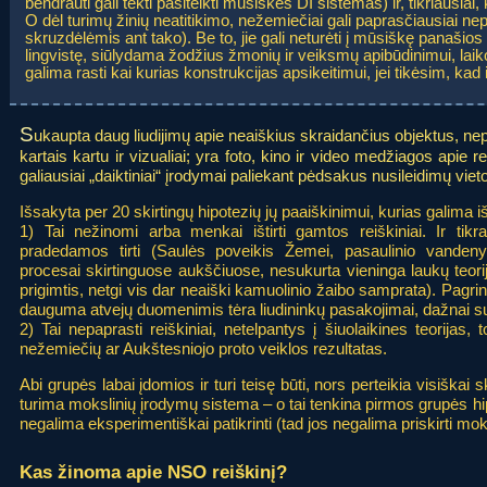
bendrauti gali tekti pasitelkti mūsiškes DI sistemas) ir, tikriausiai
O dėl turimų žinių neatitikimo, nežemiečiai gali paprasčiausiai
skruzdėlėmis ant tako). Be to, jie gali neturėti į mūsiškę panaš
lingvistę, siūlydama žodžius žmonių ir veiksmų apibūdinimui, laiko
galima rasti kai kurias konstrukcijas apsikeitimui, jei tikėsim, kad
S
ukaupta daug liudijimų apie neaiškius skraidančius objektus, nep
kartais kartu ir vizualiai; yra foto, kino ir video medžiagos apie 
galiausiai „daiktiniai“ įrodymai paliekant pėdsakus nusileidimų vieto
Išsakyta per 20 skirtingų hipotezių jų paaiškinimui, kurias galima išs
1) Tai nežinomi arba menkai ištirti gamtos reiškiniai. Ir tikr
pradedamos tirti (Saulės poveikis Žemei, pasaulinio vandeny
procesai skirtinguose aukščiuose, nesukurta vieninga laukų teorij
prigimtis, netgi vis dar neaiški kamuolinio žaibo samprata). Pagr
dauguma atvejų duomenimis tėra liudininkų pasakojimai, dažnai s
2) Tai nepaprasti reiškiniai, netelpantys į šiuolaikines teorijas, t
nežemiečių ar Aukštesniojo proto veiklos rezultatas.
Abi grupės labai įdomios ir turi teisę būti, nors perteikia visiškai s
turima mokslinių įrodymų sistema – o tai tenkina pirmos grupės hipo
negalima eksperimentiškai patikrinti (tad jos negalima priskirti moks
Kas žinoma apie NSO reiškinį?