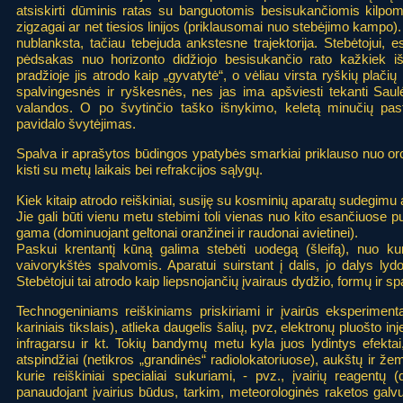
atsiskirti dūminis ratas su banguotomis besisukančiomis kilpomis
zigzagai ar net tiesios linijos (priklausomai nuo stebėjimo kamp
nublanksta, tačiau tebejuda ankstesne trajektorija. Stebėtojui,
pėdsakas nuo horizonto didžiojo besisukančio rato kažkiek iš
pradžioje jis atrodo kaip „gyvatytė“, o vėliau virsta ryškių plači
spalvingesnės ir ryškesnės, nes jas ima apšviesti tekanti Saul
valandos. O po švytinčio taško išnykimo, keletą minučių pas
pavidalo švytėjimas.
Spalva ir aprašytos būdingos ypatybės smarkiai priklauso nuo oro
kisti su metų laikais bei refrakcijos sąlygų.
Kiek kitaip atrodo reiškiniai, susiję su kosminių aparatų sudegimu
Jie gali būti vienu metu stebimi toli vienas nuo kito esančiuose p
gama (dominuojant geltonai oranžinei ir raudonai avietinei).
Paskui krentantį kūną galima stebėti uodegą (šleifą), nuo kur
vaivorykštės spalvomis. Aparatui suirstant į dalis, jo dalys lyd
Stebėtojui tai atrodo kaip liepsnojančių įvairaus dydžio, formų ir sp
Technogeniniams reiškiniams priskiriami ir įvairūs eksperimenta
kariniais tikslais), atlieka daugelis šalių, pvz, elektronų pluošto i
infragarsu ir kt. Tokių bandymų metu kyla juos lydintys efektai,
atspindžiai (netikros „grandinės“ radiolokatoriuose), aukštų ir ž
kurie reiškiniai specialiai sukuriami, - pvz., įvairių reagentų 
panaudojant įvairius būdus, tarkim, meteorologinės raketos galv