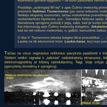
liudininkus gerokai išgąsdino – tai buvo pastovaus nerimo l
Prasidėjo „audringieji 90-ieji“ ir apie Čulimo meteoritą primi
prisiminė
Vadimas Tiumencevas
(jau senai ieškantis meteo
Reikėjo ekspertų nuomonės, tačiau mokslininkai pranešimą ign
nestandartinės hipotezės, pvz., Genadijus Kislovas spėjo, ka
išanalizavę sprogimo pobūdį ir jėgą, sakė, kad jis turėjo bū
Kai informaciją apie Čulimo meteoritą išslaptino,
Jekaterin
kad tai net nebuvo meteoritas, o, galbūt, kamuolinis žaibas
O štai V. Tiumencevo tekstas baigėsi tikrai pranašiškai: „...
Laukia ne tik ekonominė krizė.
Laukia karas
, kurį man pav
T
ačiau ne visus neįprastus reiškinius pavyksta paaiškinti ir kla
Stebimi netikri signalai ir „taikiniai“ radiolokatorių ekranuose, l
elektromagnetinių ar kitokių spinduliavimų. Taigi, šioje srityje
(gamybinių išmetimų ir sprogimų).