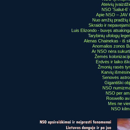
Ateivių įvaizdži
NSO 'Saliut-6' 
Apie NSO – JAV 
Nuo amžių pradžių i
Skraido ir nepavejami:
Luis Elizondo - buvęs atsaki
Tarybinių ufologų legen
Alenas Chainekas - iš sk
Anomalios zonos Bal
Ar NSO nėra sukur
Žemės kolonizacijo
Erdvės ir laiko išk
Žmonių rasės tyr
Karvių išmėsin
Senovės astro
Gigantiški obj
NSO numizmat
NSO per am
Roswello ava
Mes ne vien
NSO kilm