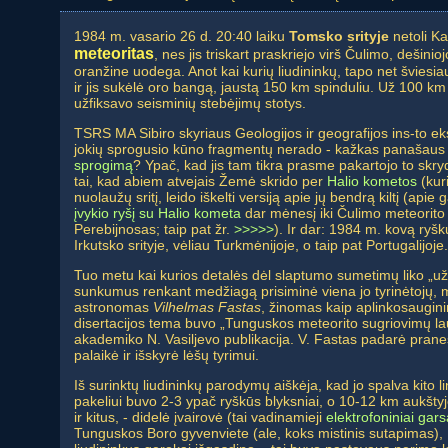
1984 m. vasario 26 d. 20:40 laiku
Tomsko srityje
netoli K
meteoritas
, nes jis triskart praskriejo virš Čulimo, dešin
oranžine uodega. Anot kai kurių liudininkų, tapo net švies
ir jis sukėlė oro bangą, jaustą 150 km spinduliu. Už 100 k
užfiksavo seisminių stebėjimų stotys.
TSRS MA Sibiro skyriaus Geologijos ir geografijos ins-to ek
jokių sprogusio kūno fragmentų nerado - kažkas panašaus
sprogimą
? Ypač, kad jis tam tikra prasme pakartojo to skryd
tai, kad abiem atvejais Žemė skrido per
Halio kometos
(kur
nuolaužų sritį, leido iškelti versiją apie jų bendrą kiltį (apie
įvykio ryšį su Halio kometa
dar mėnesį iki Čulimo meteorito i
Perebijnosas; taip pat žr.
>>>>>
). Ir dar: 1984 m. kovą ryš
Irkutsko srityje, vėliau Turkmėnijoje, o taip pat Portugalijoje.
Tuo metu kai kurios detalės dėl slaptumo sumetimų liko „už
sunkumus renkant medžiagą prisiminė viena jo tyrinėtojų, 
astronomas
Vilhelmas Fastas
, žinomas kaip aplinkosauginin
disertacijos tema buvo „Tunguskos meteorito sugriovimų lauk
akademiko N. Vasiljevo publikacija. V. Fastas padarė praneš
palaikė ir išskyrė lėšų tyrimui.
Iš surinktų liudininkų parodymų aiškėja, kad jo spalva kito l
pakeliui buvo 2-3 ypač ryškūs blyksniai, o 10-12 km aukštyje
ir kitus, - didelė įvairovė (tai vadinamieji
elektrofoniniai gars
Tunguskos Boro gyvenviete (ale, koks mistinis sutapimas), M