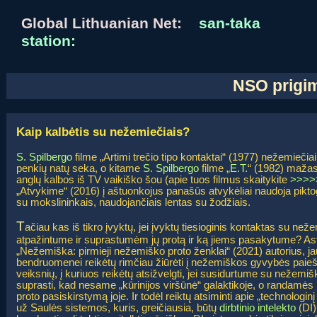
Global Lithuanian Net:
san-taka
station:
NSO prigim
Kaip kalbėtis su nežemiečiais?
S. Spilbergo
filme „Artimi trečio tipo kontaktai“ (1977) nežemieči
penkių natų seka, o kitame
S. Spilbergo
filme „
E.T.
“ (1982) mažas
anglų kalbos iš TV vaikiško šou (apie tuos filmus skaitykite
>>>>
„Atvykime“ (2016) į aštuonkojus panašūs atvykėliai naudoja pik
su mokslininkais, naudojančiais lentas su žodžiais.
T
ačiau kas iš tikro įvyktų, jei įvyktų tiesioginis kontaktas su ne
atpažintume ir suprastumėm jų protą ir ką jiems pasakytume? As
„Nežemiška: pirmieji nežemiško proto ženklai“ (2021) autorius, j
bendruomenei reikėtų rimčiau žiūrėti į nežemiškos gyvybės paieš
veiksnių, į kuriuos reikėtų atsižvelgti, jei susidurtume su nežemiš
suprasti, kad nesame „kūrinijos viršūnė“ galaktikoje, o randamės
proto pasiskirstymą joje. Ir todėl reiktų atsiminti apie „technologin
už Saulės sistemos, kuris, greičiausia, būtų
dirbtinio intelekto
(DI)