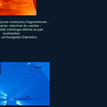
iejuose nuotraukų fragmentuose -
eriai, viduriniai du vaizdai -
dė (skirtingai didinta ta pati
nuotrauka);
- archangelas Gabrielius