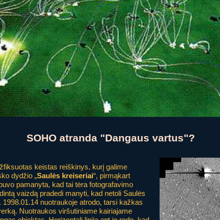
SOHO atranda "Dangaus vartus"?
ksuotas keistas reiškinys, kurį galime
iško dydžio „
Saulės kreiseriai
“, pirmąkart
 buvo pamanyta, kad tai tėra fotografavimo
idintą vaizdą pradedi manyti, kad netoli Saulės
. 1998.01.14 nuotraukoje atrodo, tarsi kažkas
verką. Nuotraukos viršutiniame kairiajame
s objektas. Horizontali linija ant jo rodo, kad