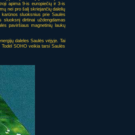
roji apima 9-is europiečių ir 3-is
ų nei pro šalį skriejančių dalelių
us karūnos sluoksnius prie Saulės
os sluoksnį dirtinai uždengdamas
aulės paviršiaus magnetinių laukų
nergijų daleles Saulės vėjyje. Tai
ja. Todėl SOHO veikia tarsi Saulės