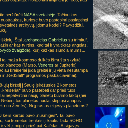
e peržiūrėti
NASA svetainėje
. Tačiau kas
nuotraukas, kuriose buvo pastebimi paslaptingi
svetainės archyvų. Įdomu kodėl? Pavyzdžiui,
ukų.
iškinių. Štai „
archangelas Gabrielius
su trimitu“.
ažin ar kas tvirtins, kad tai ir yra tikras angelas.
ovydo žvaigždė
), kurį kažkas siunčia mums...
d tai maža kosmoso dulkės išmušta skylutė
tenka planetos (Marso,
Veneros
ar Jupiterio)
iau kreiseriai juda greitai ir jų vieta nesutampa
na ir „RedShift“ programos paskaičiavimai).
-ųjų birželį į Saulę įsirėžusios 2 kometos
„kreiseriai“ buvo pastebėti dar prieš tuos
jimai nepatvirtina naujų planetų buvimo faktų (nei
. Nebent tos planetos nuolat slėptųsi anapus
iek nuo Žemės). Neįprastas elgesys planetoms?
 kelis kartus buvo „nusmigęs“. Tai buvo
po to, kai kometos trenkėsi į Saulę. Tada SOHO
o“ ir vėl „smigo“ prieš pat Kalėdas. Atsigavęs