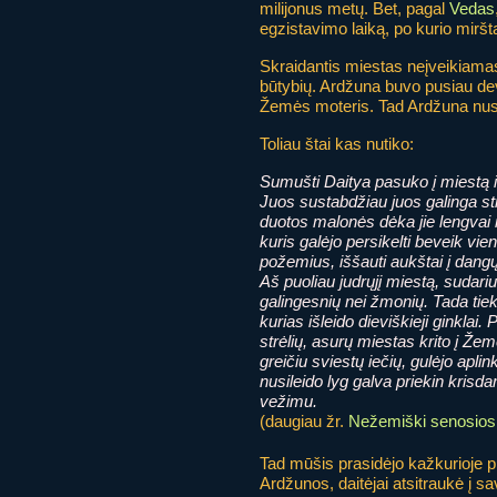
milijonus metų. Bet, pagal
Vedas
egzistavimo laiką, po kurio miršt
Skraidantis miestas neįveikiam
būtybių. Ardžuna buvo pusiau de
Žemės moteris. Tad Ardžuna nuspr
Toliau štai kas nutiko:
Sumušti Daitya pasuko į miestą i
Juos sustabdžiau juos galinga strė
duotos malonės dėka jie lengvai i
kuris galėjo persikelti beveik vien
požemius, iššauti aukštai į dangų,
Aš puoliau judrųjį miestą, sudariu
galingesnių nei žmonių. Tada tiek 
kurias išleido dieviškieji ginklai.
strėlių, asurų miestas krito į Že
greičiu sviestų iečių, gulėjo apli
nusileido lyg galva priekin kris
vežimu.
(daugiau žr.
Nežemiški senosios 
Tad mūšis prasidėjo kažkurioje pl
Ardžunos, daitėjai atsitraukė į sa