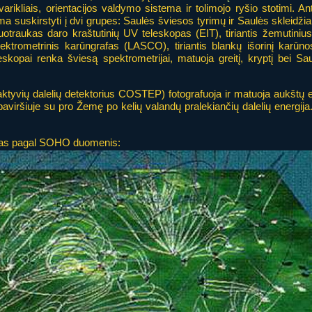
rikliais, orientacijos valdymo sistema ir tolimojo ryšio stotimi. Ant
ma suskirstyti į dvi grupes: Saulės šviesos tyrimų ir Saulės skleidžiam
nuotraukas daro kraštutinių UV teleskopas (EIT), tiriantis žemutini
ektrometrinis karūngrafas (LASCO), tiriantis blankų išorinį karūn
eskopai renka šviesą spektrometrijai, matuoja greitį, kryptį bei S
 aktyvių dalelių detektorius COSTEP) fotografuoja ir matuoja aukštų e
s paviršiuje su pro Žemę po kelių valandų pralekiančių dalelių energi
ukas pagal SOHO duomenis: