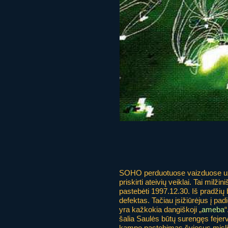
SOHO perduotuose vaizduose užfi
priskirti ateivių veiklai. Tai milžin
pastebėti 1997.12.30. Iš pradžių
defektas. Tačiau įsižiūrėjus į pad
yra kažkokia dangiškoji „
ameba
“
šalia Saulės būtų surengęs fejer
kampe pastebimas šviesus mįslinga