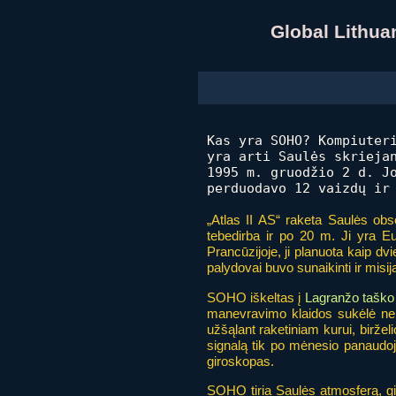
Global Lithu
Kas yra SOHO? Kompiuter
yra arti Saulės skriej
1995 m. gruodžio 2 d. J
perduodavo 12 vaizdų ir
„Atlas II AS“ raketa Saulės obs
tebedirba ir po 20 m. Ji yra E
Prancūzijoje, ji planuota kaip dvi
palydovai buvo sunaikinti ir misi
SOHO iškeltas į
Lagranžo taško
manevravimo klaidos sukėlė nek
užšąlant raketiniam kurui, biržel
signalą tik po mėnesio panaudoju
giroskopas.
SOHO tiria Saulės atmosferą, gi