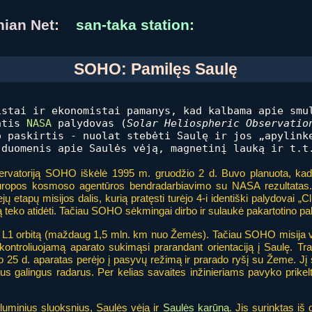
anian Net:
san-taka station:
SOHO: Pamilęs Saulę
istai ir ekonomistai pamanys, kad kalbama apie smu
antis
NASA
palydovas (
Solar Heliospheric Observatio
o paskirtis - nuolat stebėti Saulę ir jos „apylink
 duomenis apie Saulės vėją, magnetinį lauką ir t.t
ervatoriją SOHO iškėlė 1995 m. gruodžio 2 d. Buvo planuota, kad ji
uropos kosmoso agentūros bendradarbiavimo su NASA rezultatas. Su
ejų etapų misijos dalis, kurią pratęsti turėjo 4-i identiški palydovai „C
ją teko atidėti. Tačiau SOHO sėkmingai dirbo ir sulaukė pakartotino p
L1 orbitą (maždaug 1,5 mln. km nuo Žemės). Tačiau SOHO misija vo
ontroliuojamą aparato sukimąsi prarandant orientaciją į Saulę. Tr
io 25 d. aparatas perėjo į pasyvų režimą ir prarado ryšį su Žeme. Jį 
s galingus radarus. Per kelias savaites inžinieriams pavyko prikelti
luminius sluoksnius, Saulės vėją ir
Saulės karūną
. Jis surinktas iš 