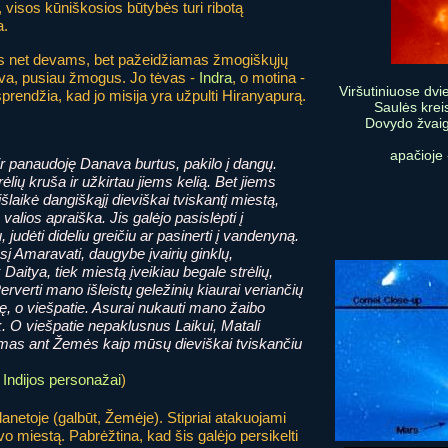
, visos kūniškosios būtybės turi ribotą
a.
as net devams, bet pažeidžiamas žmogiškųjų
va, pusiau žmogus. Jo tėvas -
Indra
, o motina -
Viršutiniuose dv
endžia, kad jo misija yra užpulti Hiranyapurą.
Saulės kreis
Dovydo žvaigž
apačioje 
r panaudoję Danava burtus, pakilo į dangų.
lių kruša ir užkirtau jiems kelią. Bet jiems
šlaikė dangiškąjį dieviškai tviskantį miestą,
 valios apraiška. Jis galėjo pasislėpti į
 judėti dideliu greičiu ar pasinerti į vandenyną.
sį Amaravati, daugybe įvairių ginklų,
Daitya, tiek miestą įveikiau begale strėlių,
 Perverti mano išleistų geležinių kiaurai veriančių
mę, o viešpatie. Asurai nukauti mano žaibo
nk. O viešpatie nepaklusnus Laikui, Matali
damas ant Žemės kaip mūsų dieviškai tviskančiu
Indijos personažai
)
anetoje (galbūt, Žemėje). Stipriai atakuojami
vo miestą. Pabrėžtina, kad šis galėjo persikelti