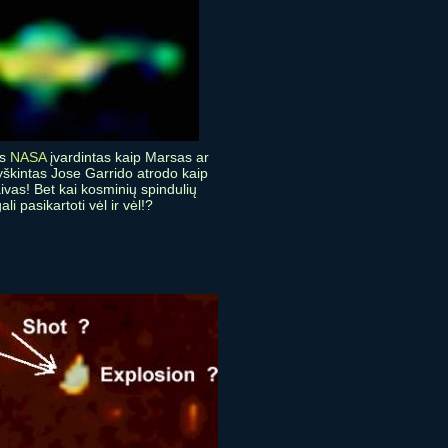
ės
NASA
įvardintas kaip Marsas ar
yškintas Jose Garrido atrodo kaip
ivas! Bet kai kosminių spindulių
li pasikartoti vėl ir vėl!?