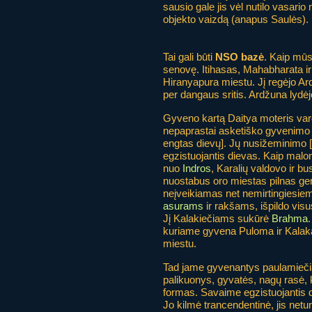
sausio gale jis vėl nutilo vasario
objekto vaizdą (anapus Saulės).
Tai gali būti
NSO bazė
. Kaip mūsų
senovę. Itihasas, Mahabharata ir
Hiranyapura miestu. Jį regėjo 
per dangaus sritis. Ardžuna lydėj
Gyveno kartą Daitya moteris var
nepaprastai asketiško gyvenimo t
engtas dievų]. Jų nusižeminimo
egzistuojantis dievas. Kaip malon
nuo
Indros
, Karalių valdovo ir b
nuostabus oro miestas pilnas ge
neįveikiamas net nemirtingiesie
asurams
ir rakšams, išpildo visus
Jį Kalakiečiams sukūrė
Brahma
.
kuriame gyvena Puloma ir Kalaka
miestu.
Tad jame gyvenantys paulamiečiai
palikuonys, gyvatės, nagų rasė, k
formas. Savaime egzistuojantis d
Jo kilmė trancendentinė, jis netu