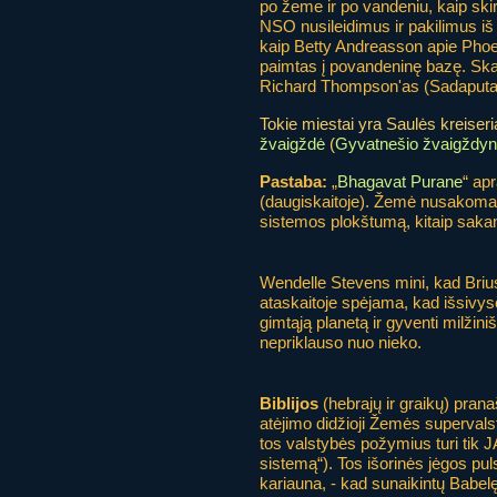
po žeme ir po vandeniu, kaip ski
NSO nusileidimus ir pakilimus iš
kaip Betty Andreasson apie Phoe
paimtas į povandeninę bazę. Skai
Richard Thompson'as (Sadaputa 
Tokie miestai yra Saulės kreiseriai
žvaigždė
(
Gyvatnešio žvaigždy
Pastaba:
„
Bhagavat Purane
“ ap
(daugiskaitoje). Žemė nusakoma 
sistemos plokštumą, kitaip sakan
Wendelle Stevens mini, kad Briu
ataskaitoje spėjama, kad išsivysčiu
gimtąją planetą ir gyventi milžin
nepriklauso nuo nieko.
Biblijos
(hebrajų ir graikų) prana
atėjimo didžioji Žemės supervalst
tos valstybės požymius turi tik JA
sistemą“). Tos išorinės jėgos pul
kariauna, - kad sunaikintų Babel