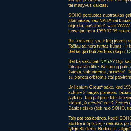
tai masyvus daiktas.
SOHO perduotas nuotraukas galit
įdomiausia, kad NASA kai kurias 
objektai, pašalino iš savo WWW 
juose jau nėra 1999.02.09 nuotra
Be „kreiserių“ yra ir kitų įdomių re
Tačiau tai nėra tvirtas kūnas - ir k
Bet tai gali būti ženklas (kaip ir
D
Bet ką sako pati
NASA
? Ogi, ka
fotoaparato filtre. Kai pro ją pa
šviesa, sukuriamas „miražas“. Tač
su planetų orbitomis (tai patvirti
„Millenium Group“ sako, kad 1998
sukūrė 2 naujas planetas. Tačiau 
įvykius. Taip pat jokie kiti stebė
stebint „iš erdvės“ nei iš Žemės)
Saulės disko (tiek nuo SOHO, t
Taip pat paslaptinga, kodėl SOHO
atsitikę ir tą birželį - netrukus 
tylėjo 90 dienų. Rudenį jis „atgij