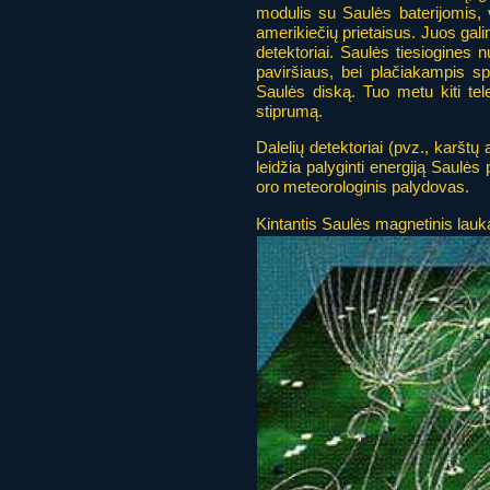
modulis su Saulės baterijomis, va
amerikiečių prietaisus. Juos gali
detektoriai. Saulės tiesiogines 
paviršiaus, bei plačiakampis sp
Saulės diską. Tuo metu kiti tel
stiprumą.
Dalelių detektoriai (pvz., karštų
leidžia palyginti energiją Saulė
oro meteorologinis palydovas.
Kintantis Saulės magnetinis la