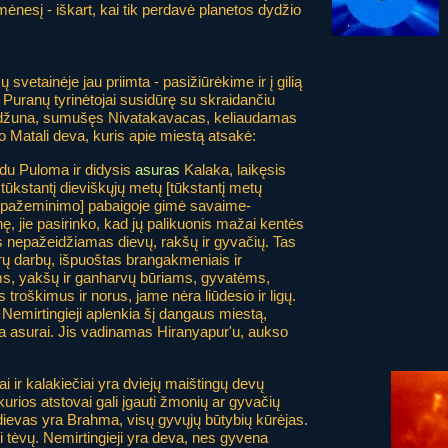
 mėnesį - iškart, kai tik perdavė planetos dydžio
 svetainėje jau priimta - pasižiūrėkime ir į gilią
 Puranų tyrinėtojai susidūrę su skraidančiu
Ardžuna, sumušęs Nivatakavacas, keliaudamas
o Matali deva, kuris apie miestą atsakė:
du Puloma ir didysis
asuras
Kalaka, laikęsis
ūkstantį dieviškųjų metų [tūkstantį metų
 [pažeminimo] pabaigoje gimė savaime-
ę, jie pasirinko, kad jų palikuonis mažai kentės
us nepažeidžiamas dievų, rakšų ir gyvačių. Tas
rų darbų, išpuoštas brangakmeniais ir
ms, yakšų ir ganharvų būriams, gyvatėms,
 troškimus ir norus, jame nėra liūdesio ir ligų.
 Nemirtingieji aplenkia šį dangaus miestą,
 asurai. Jis vadinamas Hiranyapur'u, aukso
 ir kalakiečiai yra dviejų maištingų devų
urios atstovai gali įgauti žmonių ar gyvačių
ievas yra Brahma, visų gyvųjų būtybių kūrėjas.
ri tėvų. Nemirtingieji yra deva, nes gyvena