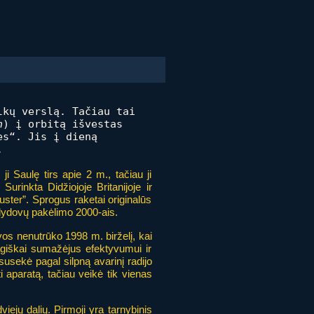
lkų verslą. Tačiau tai
n
) į orbitą išvestas
es“. Jis į dieną
.
 Saulę tirs apie 2 m., tačiau ji
rinkta Didžiojoje Britanijoje ir
luster”. Sprogus raketai originalūs
alydovų pakėlimo 2000-ais.
s nenutrūko 1998 m. birželį, kai
agiškai sumažėjus efektyvumui ir
susekė pagal silpną avarinį radijo
 aparatą, tačiau veikė tik vienas
dviejų dalių. Pirmoji yra tarnybinis