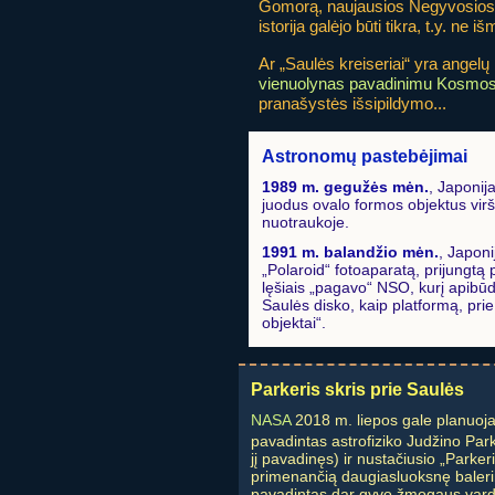
Gomorą, naujausios Negyvosios j
istorija galėjo būti tikra, t.y. ne i
Ar „Saulės kreiseriai“ yra angelų k
vienuolynas pavadinimu Kosmo
pranašystės išsipildymo...
Astronomų pastebėjimai
1989 m. gegužės mėn.
, Japonij
juodus ovalo formos objektus virš 
nuotraukoje.
1991 m. balandžio mėn.
, Japon
„Polaroid“ fotoaparatą, prijungtą
lęšiais „pagavo“ NSO, kurį apibūdi
Saulės disko, kaip platformą, prie
objektai“.
Parkeris skris prie Saulės
NASA
2018 m. liepos gale planuoja i
pavadintas astrofiziko Judžino Par
jį pavadinęs) ir nustačiusio „Parke
primenančią daugiasluoksnę baler
pavadintas dar gyvo žmogaus vardu.