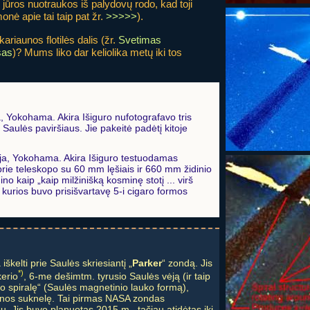
ūros nuotraukos iš palydovų rodo, kad toji
šmonė apie tai taip pat žr.
>>>>>
).
ariaunos flotilės dalis (žr.
Svetimas
sas
)? Mums liko dar keliolika metų iki tos
a, Yokohama. Akira Išiguro nufotografavo tris
Saulės paviršiaus. Jie pakeitė padėtį kitoje
ija, Yokohama. Akira Išiguro testuodamas
 prie teleskopo su 60 mm lęšiais ir 660 mm židinio
no kaip „kaip milžinišką kosminę stotį ... virš
 kurios buvo prisišvartavę 5-i cigaro formos
škelti prie Saulės skriesiantį „
Parker
“ zondą. Jis
*)
kerio
, 6-me dešimtm. tyrusio Saulės vėją (ir taip
rio spiralę“ (Saulės magnetinio lauko formą),
inos suknelę. Tai pirmas NASA zondas
 Jis buvo planuotas 2015 m., tačiau atidėtas iki