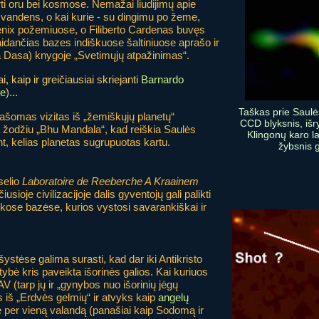
rti oru bei kosmose. Nemažai liudijimų apie
 vandens, o kai kurie - su dingimu po žeme,
nix požemiuose, o Filiberto Cardenas buvęs
dančias bazes indiškuose šaltiniuose aprašo ir
Dasa) knygoje „Svetimųjų atpažinimas“.
, kaip ir greičiausiai skriejanti
Barnardo
ne
)...
Taškas prie Saul
rašomas vizitas iš „žemiškųjų planetų“
CCD blyksnis, išr
žodžiu „Bhu Mandala“, kad reiškia Saulės
Klingonų karo la
t, kelias planetas sugrupuotas kartu.
žybsnis ga
selio
Laboratoire de Reeberche A Kraainem
sioje civilizacijoje dalis gyventojų gali palikti
iškose bazėse, kurios vystosi savarankiškai ir
šystėse galima surasti, kad dar iki Antikristo
ybė kris paveikta išorinės galios. Kai kuriuos
V (tarp jų ir „gynybos nuo išorinių jėgų
s iš „Erdvės gelmių“ ir atvyks kaip
angelų
ę per vieną valandą (panašiai kaip Sodomą ir