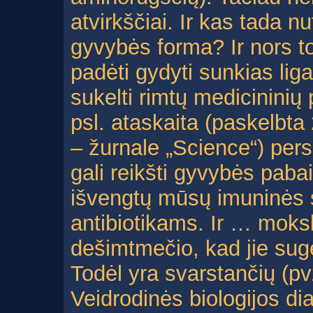
atvirkščiai. Ir kas tada nu
gyvybės forma? Ir nors to
padėti gydyti sunkias lig
sukelti rimtų medicinini
psl. ataskaita (paskelbta
– žurnale „Science“) per
gali reikšti gyvybės pab
išvengtų mūsų imuninės s
antibiotikams. Ir … moksl
dešimtmečio, kad jie suge
Todėl yra svarstančių (pv
Veidrodinės biologijos dia