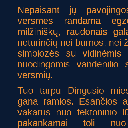
Nepaisant jų pavojingo
versmes randama egzo
milžiniškų, raudonais ga
neturinčių nei burnos, nei
simbiozės su vidinėmis b
nuodingomis vandenilio s
versmių.
Tuo tarpu Dingusio mie
gana ramios. Esančios a
vakarus nuo tektoninio lū
pakankamai toli nuo