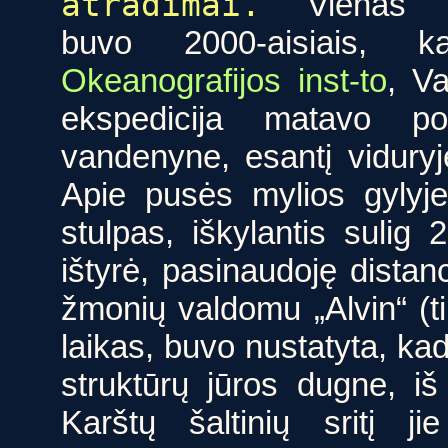
atradimai.
Vienas t
buvo 2000-aisiais
Okeanografijos inst-to
, Va
ekspedicija matavo pov
vandenyne, esantį vidury
Apie pusės mylios gylyje
stulpas, iškylantis sulig
ištyrė, pasinaudoję distan
žmonių valdomu „Alvin“ (ti
laikas, buvo nustatyta, kad
struktūrų jūros dugne, iš
Karštų šaltinių sritį 