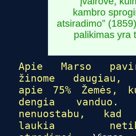
įvairove, ku
kambro sprogi
atsiradimo” (1859
palikimas yra t
Apie Marso pavi
žinome daugiau,
apie 75% Žemės, k
dengia vanduo. 
nenuostabu, kad
laukia netik