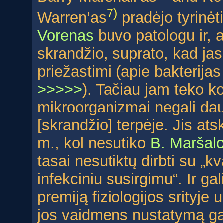
7)
Warren’as
pradėjo tyrinėt
Vorenas
buvo patologu ir, 
skrandžio, suprato, kad jas 
priežastimi (apie bakterijas
>>>>>
). Tačiau jam teko ko
mikroorganizmai negali daug
[skrandžio] terpėje. Jis ats
m., kol nesutiko
B. Maršal
tasai nesutiktų dirbti su „k
infekciniu susirgimu“. Ir g
premiją fiziologijos srityje 
jos vaidmens nustatymą gas