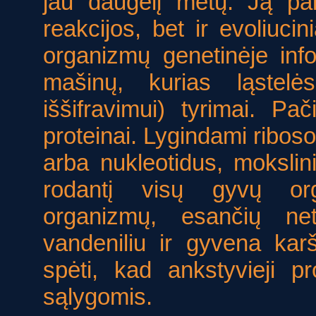
jau daugelį metų. Ją pa
reakcijos, bet ir evoliuci
organizmų genetinėje info
mašinų, kurias ląstel
iššifravimui) tyrimai. 
proteinai. Lygindami rib
arba nukleotidus, moksli
rodantį visų gyvų or
organizmų, esančių net
vandeniliu ir gyvena karš
spėti, kad ankstyvieji p
sąlygomis.