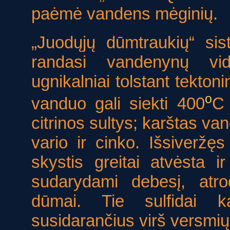
paėmė vandens mėginių.
„Juodųjų dūmtraukių“ si
randasi vandenynų vid
ugnikalniai tolstant tekt
o
vanduo gali siekti 400
C 
citrinos sultys; karštas van
vario ir cinko. Išsiverž
skystis greitai atvėsta ir
sudarydami debesį, atro
dūmai. Tie sulfidai k
susidarančius virš versmių