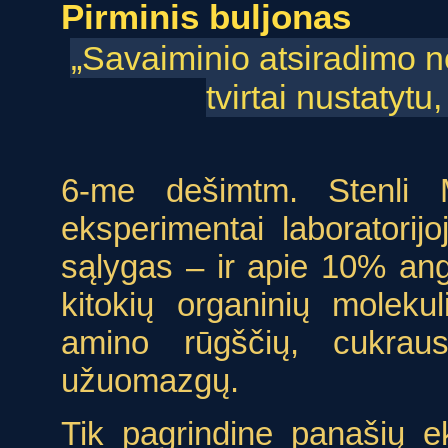
Pirminis buljonas
„Savaiminio atsiradimo ne
tvirtai nustatytu
6-me dešimtm. Stenli Mi
eksperimentai laboratori
sąlygas – ir apie 10% angl
kitokių organinių molek
amino rūgščių, cukraus
užuomazgų.
Tik pagrindine panašių e