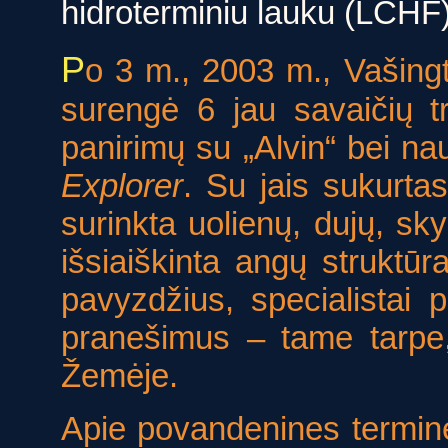
hidroterminiu lauku (LCHF)
P
o 3 m., 2003 m., Vašing
surengė 6 jau savaičių t
panirimų su „Alvin“ bei n
Explorer
. Su jais sukurtas
surinkta uolienų, dujų, sky
išsiaiškinta angų struktūr
pavyzdžius, specialistai p
pranešimus – tame tarpe, 
Žemėje.
Apie povandenines termi