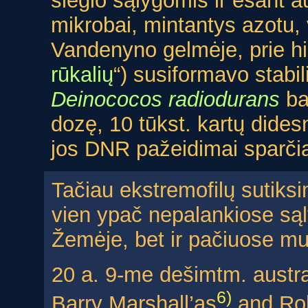
slėgio sąlygomis ir esant 
mikrobai, mintantys azotu, v
Vandenyno gelmėje, prie hid
rūkalių
“) susiformavo stabi
Deinococos radiodurans
ba
dozę, 10 tūkst. kartų dides
jos DNR pažeidimai sparčia
Tačiau ekstremofilų sutiksi
vien ypač nepalankiose są
Žemėje, bet ir pačiuose m
20 a. 9-me dešimtm. austra
6)
Barry Marshall’as
and Ro