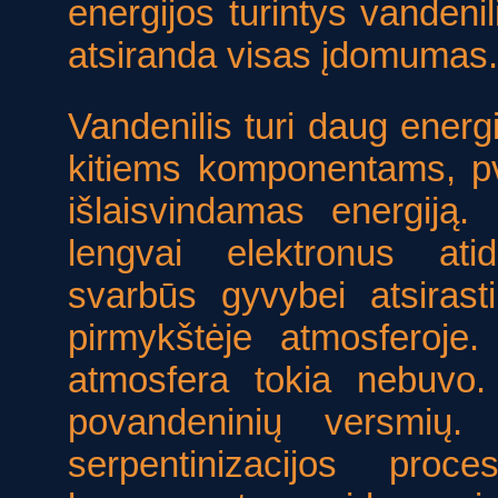
energijos turintys vandenili
atsiranda visas įdomumas.
Vandenilis turi daug energi
kitiems komponentams, pv
išlaisvindamas energiją.
lengvai elektronus at
svarbūs gyvybei atsiras
pirmykštėje atmosferoje
atmosfera tokia nebuvo.
povandeninių versmių.
serpentinizacijos proc