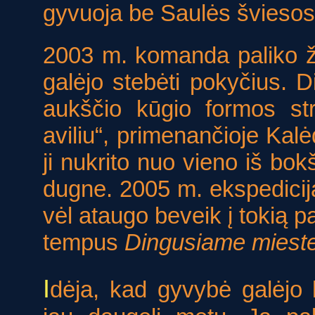
gyvuoja be Saulės šviesos
2003 m. komanda paliko žy
galėjo stebėti pokyčius. 
aukščio kūgio formos str
aviliu“, primenančioje Kalė
ji nukrito nuo vieno iš bok
dugne. 2005 m. ekspedicija
vėl ataugo beveik į tokią pa
tempus
Dingusiame miest
I
dėja, kad gyvybė galėjo 