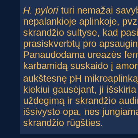
H. pylori
turi nemažai savybi
nepalankioje aplinkoje, pvz.
skrandžio sultyse, kad pas
prasiskverbtų pro apsauginį g
Panaudodama ureazės ferme
karbamidą suskaido į amon
aukštesnę pH mikroaplinką, 
kiekiui gausėjant, ji išskir
uždegimą ir skrandžio audi
išsivysto opa, nes jungia
skrandžio rūgšties.