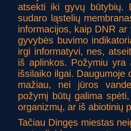
atsekti iki gyvų būtybių.
sudaro ląstelių membranas
informacijos, kaip DNR ar fi
gyvybės buvimo indikatoria
irgi informatyvi, nes, atsei
iš aplinkos. Požymiu yra 
išsilaiko ilgai. Daugumoje
mažiau, nei jūros vanden
požymį būtų galima spėti,
organizmų, ar iš abiotinių 
Tačiau Dingęs miestas neigia