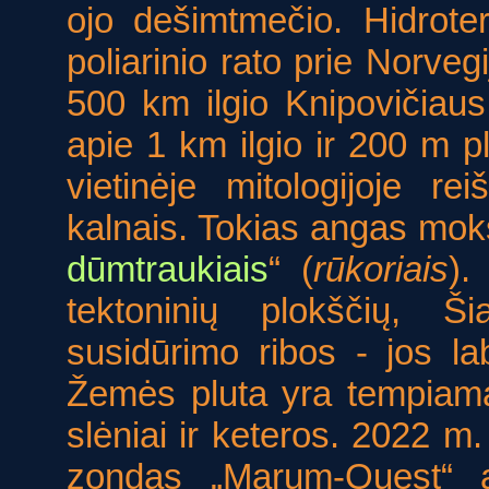
ojo dešimtmečio. Hidrote
poliarinio rato prie Norveg
500 km ilgio Knipovičiau
apie 1 km ilgio ir 200 m p
vietinėje mitologijoje r
kalnais. Tokias angas moks
dūmtraukiais
“ (
rūkoriais
).
tektoninių plokščių, Š
susidūrimo ribos - jos lab
Žemės pluta yra tempiama,
slėniai ir keteros. 2022 m.
zondas „Marum-Quest“ ap