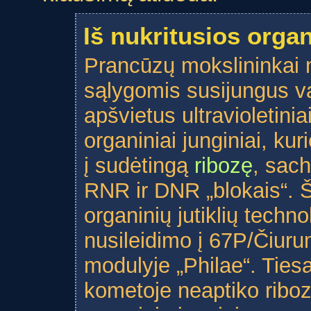
Iš nukritusios orga
Prancūzų mokslininkai 
sąlygomis susijungus va
apšvietus ultravioletinia
organiniai junginiai, ku
į sudėtingą
ribozę
, sach
RNR ir DNR „blokais“. 
organinių jutiklių techn
nusileidimo į 67P/Čiu
modulyje „Philae“. Tiesa,
kometoje neaptiko riboz