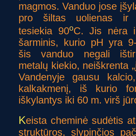
magmos. Vanduo jose įšy
pro šiltas uolienas ir 
o
tesiekia 90
C. Jis nėra i
šarminis, kurio pH yra 9
šis vanduo negali ištirp
metalų kiekio, neiškrenta „
Vandenyje gausu kalcio,
kalkakmenį, iš kurio fo
iškylantys iki 60 m. virš jū
K
eista cheminė sudėtis at
struktūros, slypinčios pa