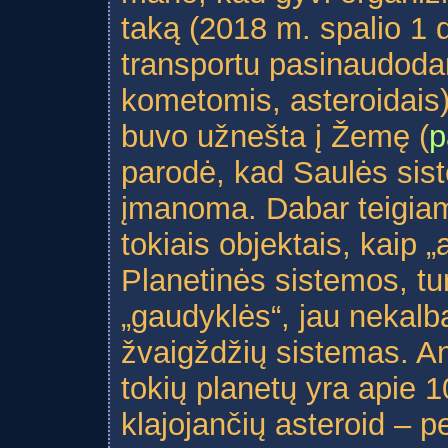
taką (2018 m. spalio 1 
transportu pasinaudodami
kometomis, asteroidais)
buvo užnešta į Žemę (
p
parodė, kad Saulės sis
įmanoma. Dabar teigiama
tokiais objektais, kaip „
Planetinės sistemos, tur
„gaudyklės“, jau nekalb
žvaigždžių sistemas. A
tokių planetų yra apie 1
klajojančių asteroid – pe