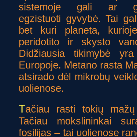
sistemoje gali ar ga
egzistuoti gyvybė. Tai gal
bet kuri planeta, kurioj
peridotito ir skysto van
Didžiausia tikimybė yra
Europoje. Metano rasta Mar
atsirado dėl mikrobų veikl
uolienose.
T
ačiau rasti tokių mažų
Tačiau mokslininkai sur
fosilijas – tai uolienose 