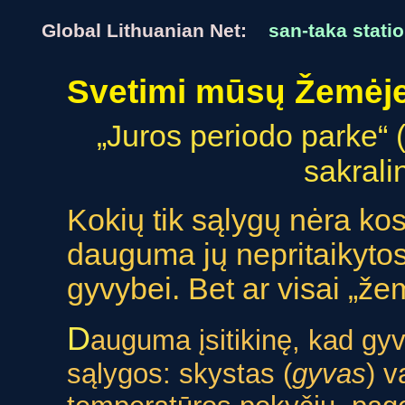
Global Lithuanian Net:
san-taka statio
Svetimi mūsų Žemėj
„Juros periodo parke“ 
sakrali
Kokių tik sąlygų nėra ko
dauguma jų nepritaikytos
gyvybei. Bet ar visai „že
D
auguma įsitikinę, kad gyv
sąlygos: skystas (
gyvas
) v