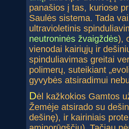
panašios į tas, kuriose 
Saulės sistema. Tada vai
ultravioletinis spinduliav
neutroninės žvaigždės
),
vienodai kairiųjų ir dešin
spinduliavimas greitai vert
polimerų, suteikiant „evo
gyvybės atsiradimui nebu
D
ėl kažkokios Gamtos už
Žemėje atsirado su dešinin
dešinę), ir kairiniais protei
aminorūgščių). Tačiau nėr