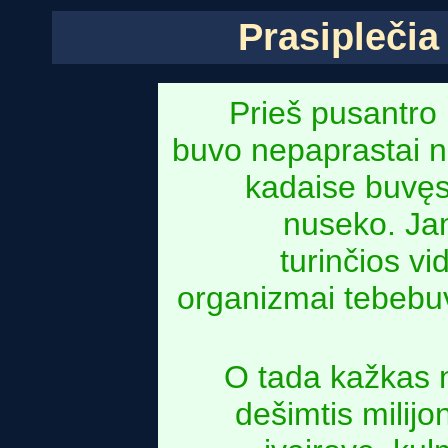
Prasiplečia
Prieš pusantro
buvo nepaprastai 
kadaise buvęs 
nuseko. Ja
turinčios vi
organizmai tebebuv
O tada kažkas n
dešimtis milijo