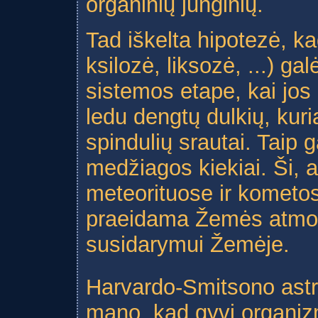
organinių junginių.
Tad iškelta hipotezė, k
ksilozė, liksozė, ...) g
sistemos etape, kai jos
ledu dengtų dulkių, kuria
spindulių srautai. Taip 
medžiagos kiekiai. Ši,
meteorituose ir kometose
praeidama Žemės atmosf
susidarymui Žemėje.
Harvardo-Smitsono astro
mano, kad gyvi organizm