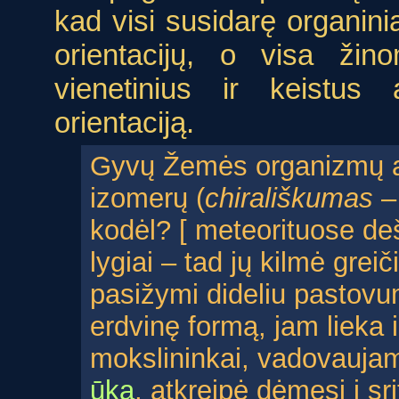
kad visi susidarę organiniai
orientacijų, o visa ži
vienetinius ir keistus 
orientaciją.
Gyvų Žemės organizmų am
izomerų (
chirališkumas
– 
kodėl? [ meteorituose deš
lygiai – tad jų kilmė grei
pasižymi dideliu pastovu
erdvinę formą, jam lieka 
mokslininkai, vadovauja
ūką
, atkreipė dėmesį į sr