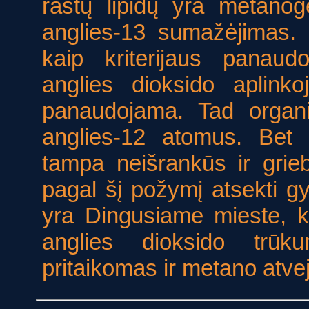
rastų lipidų yra metano
anglies-13 sumažėjimas. K
kaip kriterijaus panaud
anglies dioksido aplink
panaudojama. Tad organiz
anglies-12 atomus. Bet 
tampa neišrankūs ir grie
pagal šį požymį atsekti 
yra Dingusiame mieste, k
anglies dioksido trūk
pritaikomas ir metano atvej