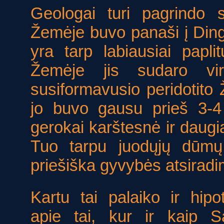
Geologai turi pagrindo 
Žemėje buvo panaši į Ding
yra tarp labiausiai papli
Žemėje jis sudaro vir
susiformavusio peridotito
jo buvo gausu prieš 3-
gerokai karštesnė ir daugi
Tuo tarpu juodųjų dūmų 
priešiška gyvybės atsiradi
Kartu tai palaiko ir hipo
apie tai, kur ir kaip S