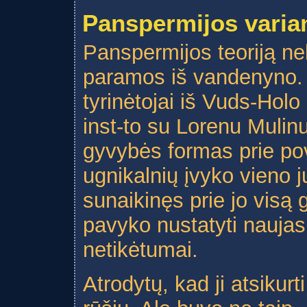
Panspermijos varia
Panspermijos teoriją ne
paramos iš vandenyno.
tyrinėtojai iš Vuds-Holo
inst-to su Lorenu Mulinu
gyvybės formas prie po
ugnikalnių įvyko vieno j
sunaikinęs prie jo visą g
pavyko nustatyti naujas 
netikėtumai.
Atrodytų, kad ji atsikurt