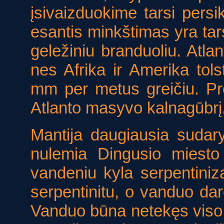
įsivaizduokime tarsi persik
esantis minkštimas yra tars
geležiniu branduoliu. Atlant
nes Afrika ir Amerika to
mm per metus greičiu. Pro 
Atlanto masyvo kalnagūbrį
Mantija daugiausia sudaryt
nulemia Dingusio miesto
vandeniu kyla serpentinizac
serpentinitu, o vanduo daro
Vanduo būna netekęs viso 