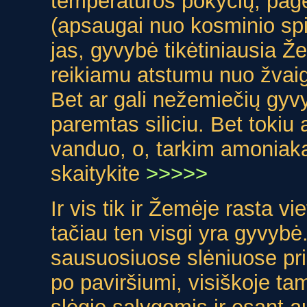
temperatūros pokyčių, pag
(apsaugai nuo kosminio spi
jas, gyvybė tikėtiniausia Ž
reikiamu atstumu nuo žvaig
Bet ar gali nežemiečių gyv
paremtas siliciu. Bet tokiu a
vanduo, o, tarkim amoniaka
skaitykite
>>>>>
Ir vis tik ir Žemėje rasta v
tačiau ten visgi yra gyvybė
sausuosiuose slėniuose prig
po paviršiumi, visiškoje ta