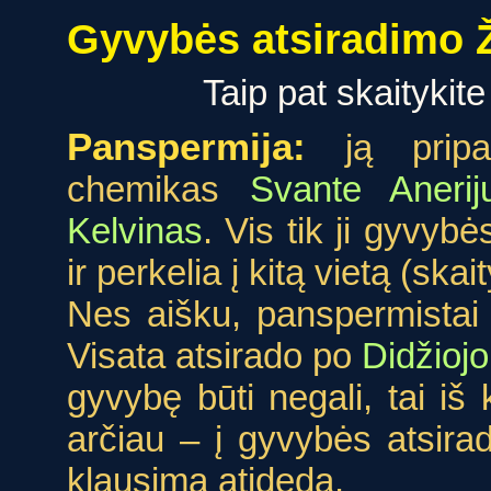
Gyvybės atsiradimo 
Taip pat skaitykit
Panspermija:
ją prip
chemikas
Svante Anerij
Kelvinas
. Vis tik ji gyvyb
ir perkelia į kitą vietą (ska
Nes aišku, panspermistai 
Visata atsirado po
Didžioj
gyvybę būti negali, tai iš k
arčiau – į gyvybės atsira
klausimą atideda.