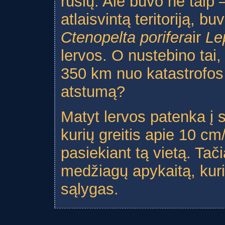
rūšių. Ale buvo ne taip 
atlaisvintą teritoriją, 
Ctenopelta porifera
ir
Le
lervos. O nustebino tai
350 km nuo katastrofos v
atstumą?
Matyt lervos patenka į
kurių greitis apie 10 cm
pasiekiant tą vietą. Tači
medžiagų apykaitą, kuri
sąlygas.