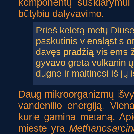
komponentų susidarymui 
būtybių dalyvavimo.
Prieš keletą metų Diuse
paskutinis vienaląstis
davęs pradžią visiems
gyvavo greta vulkaninių
dugne ir maitinosi iš jų 
Daug mikroorganizmų išvys
vandenilio energiją. Vie
kurie gamina metaną. Api
mieste yra
Methanosarcin