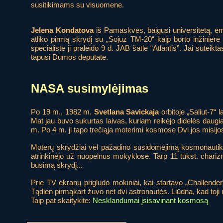
susitikimams su visuomene.
Jelena Kondatova
iš Pamaskvės, baigusi universitetą, ėmė
atliko pirmą skrydį su „Sojuz TM-20“ kaip borto inžinier
specialiste ji praleido 9 d. JAB šatle “Atlantis”. Jai suteik
tapusi Dūmos deputate.
NASA susimylėjimas
Po 19 m., 1982 m.
Svetlana Savickaja
orbitoje „Saliut-7“
Mat jau buvo sukurtas laivas, kuriam reikėjo didelės daug
m. Po 4 m. ji tapo trečiąja moterimi kosmose Dvi jos misijos
Moterų skrydžiai vėl pažadino susidomėjimą kosmonautik
atrinkinėjo už nuopelnus mokyklose. Tarp 11 tūkst. chariz
būsimą skrydį...
Prie TV ekranų prigludo mokiniai, kai startavo „Challende
Tądien pirmąkart žuvo net dvi astronautės. Liūdna, kad toj
Taip pat skaitykite:
Nesklandumai įsisavinant kosmosą