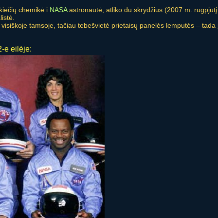
kiečių chemikė i
NASA
astronautė; atliko du skrydžius (2007 m. rugpjūt
istė.
visiškoje tamsoje, tačiau tebešvietė prietaisų panelės lemputės – tada ji 
-e eilėje: