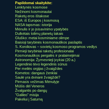
Papildomai skaitykite:
Lenktynės kosmose
Nežinomi kosmonautai
Raketų eros ištakose
ESA: iš Europos į kosmosą
NASA tapsmas: istorija
Mėnulis ir jo įsisavinimo ypatybės
Dulkėtais tolimų planetų takais
Gluško: metai kosminiame olimpe
Baisioji tarybinės kosmonautikos paslaptis
S. Koroliovas – sovietų kosmoso programos vedlys
Pirmieji tarybiniai raketų profesionalai
Kosmonautikos pergalės ir pralaimėjimai
Astronomija: Žymesnieji įvykiai (20 a.)
Legendinio tėvo legendinis sūnus
Per meilės orgijas į žvaigždes
Kometos: dangaus ženklai
Saulė yra dvinarė žvaigždė?
Pirmasis vežimas Mėnulyje
Mūšis dėl Veneros
Žvalgantis po dangų
"Galileo" misija
Pakeliui į Saturną