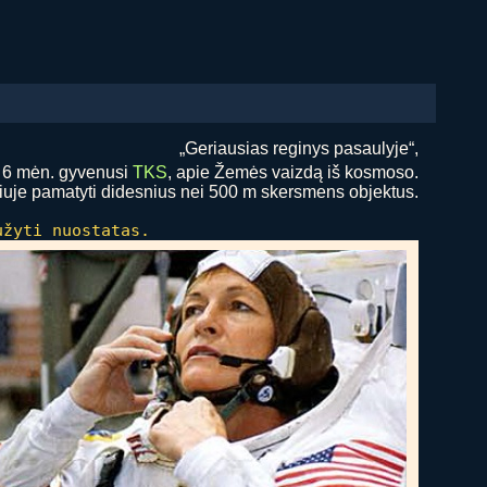
„Geriausias reginys pasaulyje“,
, 6 mėn. gyvenusi
TKS
, apie Žemės vaizdą iš kosmoso.
šiuje pamatyti didesnius nei 500 m skersmens objektus.
užyti nuostatas.