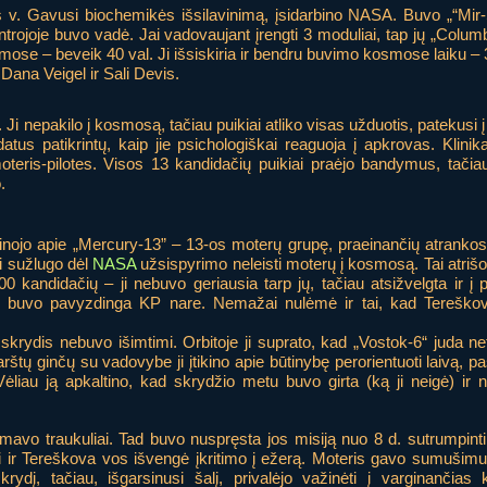
 v. Gavusi biochemikės išsilavinimą, įsidarbino NASA. Buvo „“Mir-Sh
antrojoje buvo vadė. Jai vadovaujant įrengti 3 moduliai, tap jų „Colum
osmose – beveik 40 val. Ji išsiskiria ir bendru buvimo kosmose laiku – 
Dana Veigel ir Sali Devis.
Ji nepakilo į kosmosą, tačiau puikiai atliko visas užduotis, patekus
atus patikrintų, kaip jie psichologiškai reaguoja į apkrovas. Klinik
ė moteris-pilotes. Visos 13 kandidačių puikiai praėjo bandymus, tači
.
žinojo apie „Mercury-13” – 13-os moterų grupę, praeinančių atrankos
ji sužlugo dėl
NASA
užsispyrimo neleisti moterų į kosmosą. Tai atriš
kandidačių – ji nebuvo geriausia tarp jų, tačiau atsižvelgta ir į po
 ir buvo pavyzdinga KP nare. Nemažai nulėmė ir tai, kad Tereško
krydis nebuvo išimtimi. Orbitoje ji suprato, kad „Vostok-6“ juda ne
arštų ginčų su vadovybe ji įtikino apie būtinybę perorientuoti laivą, pa
ėliau ją apkaltino, kad skrydžio metu buvo girta (ką ji neigė) ir n
mavo traukuliai. Tad buvo nuspręsta jos misiją nuo 8 d. sutrumpinti 
i ir Tereškova vos išvengė įkritimo į ežerą. Moteris gavo sumušim
rydį, tačiau, išgarsinusi šalį, privalėjo važinėti į varginančias 