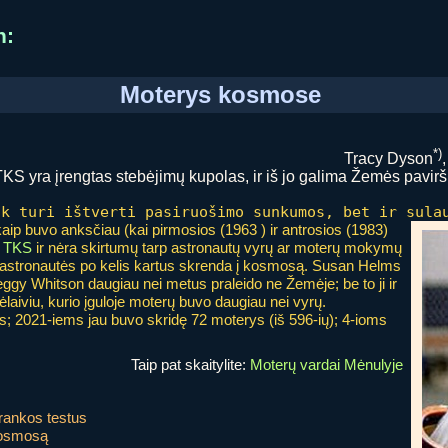
n:
Moterys kosmose
*)
Tracy Dyson
TKS yra įrengtas stebėjimų kupolas, ir iš jo galima Žemės pavir
ik turi ištverti pasiruošimo sunkumos, bet ir sula
kaip buvo anksčiau (kai pirmosios (1963 ) ir antrosios (1983)
u
TKS
ir nėra skirtumų tarp astronautų vyrų ar moterų mokymų
 astronautės po kelis kartus skrenda į kosmosą. Susan Helms
gy Whitson daugiau nei metus praleido ne Žemėje; be to ji ir
laiviu, kurio įguloje moterų buvo daugiau nei vyrų.
 2021-iems jau buvo skridę 72 moterys (iš 596-ių); 4-ioms
Taip pat skaitylite:
Moterų vardai Mėnulyje
trankos testus
 kosmosą