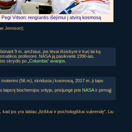
Pegi Vitson: rengiantis išėjimui į atvirą kosmosą
Mae Jemison);
ūnant 9 m. amžiaus, jos tėvai išsiskyrė ir kurį lai ką
tematikos profesorė. NASA ją pasikvietė 1990-ais.
asis skrydis po
„Columbia“ avarijos
.
a moterimi (56 m), skridusia į kosmosą. 2017 m. ji tapo
laipsnį biochemijos srityje, prisijungė prie
NASA
ir pirmąjį
kad jos yra labiau „fiziškai ir psichologiškai subrendę“. Liu