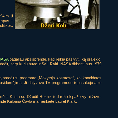
94 m. ji
rumpas –
litikos,
NASA
pagaliau apsisprendė, kad reikia pasivyti, ką praleido.
ačių, tarp kurių buvo ir
Sali Raid
, NASA dirbanti nuo 1979
ą.pradėjusi programą „Mokytoja kosmose“, kai kandidates
į susidomėjimą. Ji dalyvavo TV programose ir pasakojo apie
imė – Krista su Džudit Reznik ir dar 5 ekipažo vyrai žuvo.
ndė Kalpana Čavla ir amerikietė Laurel Klark.