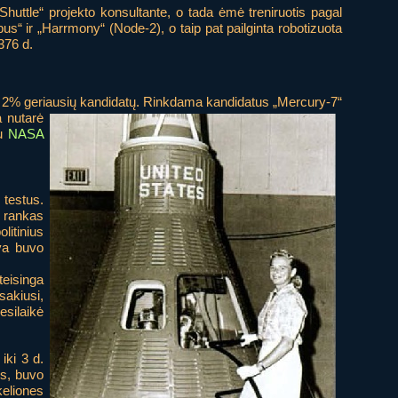
uttle“ projekto konsultante, o tada ėmė treniruotis pagal
bus“ ir „Harrmony“ (Node-2), o taip pat pailginta robotizuota
376 d.
i į 2% geriausių kandidatų. Rinkdama kandidatus „Mercury-7“
a nutarė
au
NASA
 testus.
o rankas
litinius
va buvo
teisinga
sakiusi,
esilaikė
iki 3 d.
us, buvo
keliones