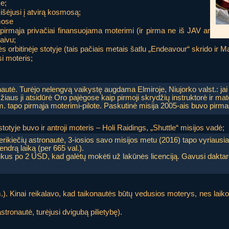
e;
 išėjusi į atvirą kosmosą;
mose
pirmąja privačiai finansuojama moterimi (ir pirma ne iš JAV ar
aivu;
s orbitinėje stotyje (tais pačiais metais šatlu „Endeavour“ skrido ir 
i moteris;
utė. Turėjo nelengvą vaikystę augdama Elmiroje, Niujorko valst.: jai b
iaus ji atsidūrė Oro pajėgose kaip pirmoji skrydžių instruktorė ir ma
m. tapo pirmąja moterimi-pilote. Paskutinė misija 2005-ais buvo pirm
otyje buvo ir antroji moteris – Holi Raidings, „Shuttle“ misijos vadė;
erikiečių astronautė, 3-iosios savo misijos metu (2016) tapo vyriausi
ndrą laiką (per 665 val.).
kus po 2 USD, kad galėtų mokėti už lakūnės licenciją. Gavusi daktaro 
). Kinai reikalavo, kad taikonautės būtų vedusios moterys, nes laiko, 
tronautė, turėjusi dvigubą pilietybę).