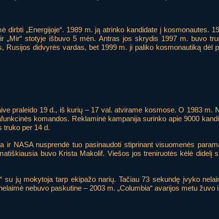
 dirbti „Energijoje“. 1989 m. ją atrinko kandidate į kosmonautes. 19
ė ir „Mir“ stotyje išbuvo 5 mėn. Antras jos skrydis 1997 m. buvo t
tas, Rusijos didvyrės vardas, bet 1999 m. ji paliko kosmonautiką dėl po
 laive praleido 19 d., iš kurių – 17 val. atvirame kosmose. O 1983 m.
iafunkcinės komandos. Reklaminė kampanija surinko apie 9000 kandid
 truko per 14 d.
a ir NASA nusprendė tuo pasinaudoti stiprinant visuomenės param
matiškiausia buvo Krista Makolif. Viešos jos treniruotės kėlė didel
r“ su jų mokytoja tarp ekipažo narių. Tačiau 73 sekundę įvyko nela
i nelaimė nebuvo paskutine – 2003 m. „Columbia“ avarijos metu žuvo i