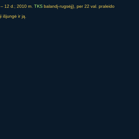
į – 12 d.; 2010 m.
TKS
balandį-rugsėjį), per 22 val. praleido
išjungė ir ją.