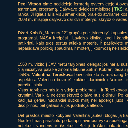
Pegi Vitson
gimė nedidelėje fermerių gyvenvietėje Ajovos
astronautų programą. Dalyvavo dviejose misijose į
TKS
; 
ranka. Ji ilgiausiai iš visų amerikiečių praleido atvirame k
2008 m. misijoje dalyvavo dar dvi moterys: skrydžio vadės 
Džeri Kob
iš „Mercury-13“ grupės prie „Mercury“ kapsulės. 
programai,
NASA kreipėsi į Lavleiso kliniką, kad ji kandid
patikrinti, kaip tuos testus atlieka moteris, ir pasikviet
nepasidavė politikų spaudimą ir moterų į kosmosą neišleido
1960 m. vizito į JAV metu tarybinės delegacijos nariai su
Šią iniciatyvą palaikė žinoma lakūnė Žaklin Kokran, tačiau 
TSRS.
Valentina Tereškova
buvo atrinkta iš maždaug 500 
aspektus. Valentina buvo iš kuklios darbininkų šeimos
parašiutininke.
Visas tarybines misija slydėjo problemos – ir Tereškovos s
kryptimi. Varikliai nelėtino skrydžio laivo nusileidimui. Po k
kad jau geriau nuolankiai sutiks mirtį nei apdergs juos. V
disciplinos, bet galiausiai jos juodintoją atleido.
Dėl prastos maisto kokybės Valentina jautėsi blogai, ją ka
Nusileidimas parašiutu po katapultavimosi vyko sudėtinga
netekusi vandens ir išsekusi. Bet ji troško pakartoti sk