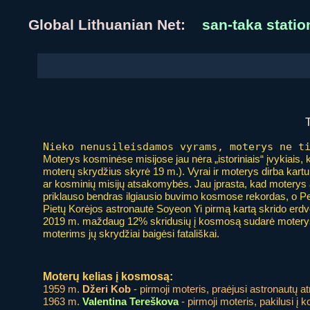
Global Lithuanian Net:
san-taka statio
Nieko nenusileisdamos vyrams, moterys ne t
Moterys kosminėse misijose jau nėra „istoriniais“ įvykiais, 
moterų skrydžius skyrė 19 m.). Vyrai ir moterys dirba kart
ar kosminių misijų atsakomybės. Jau įprasta, kad moterys
priklauso bendras ilgiausio buvimo kosmose rekordas, o Peg
Pietų Korėjos astronautė Soyeon Yi pirmą kartą skrido erdvė
2019 m. maždaug 12% skridusių į kosmosą sudarė moterys;
moterims jų skrydžiai baigėsi fatališkai.
Moterų kelias į kosmosą:
1959 m.
Džeri Kob
- pirmoji moteris, praėjusi astronautų a
1963 m.
Valentina Tereškova
- pirmoji moteris, pakilusi į