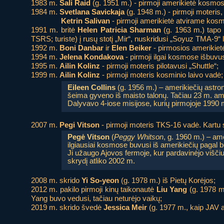
1983 m.
Sali Raid
(g. 1951 m.) - pirmoji amerikietė kosmos
1984 m.
Svetlana Savickaja
(g. 1948 m.) - pirmoji moteris,
Ketrin Salivan
- pirmoji amerikietė atvirame kos
1991 m. britė
Helen Patricia Sharman
(g. 1963 m.) tapo 
TSRS; turiste) į rusų stotį „Mir“, nuskridusi „Soyuz TMA-9“ l
1992 m.
Boni Danbar
ir
Elen Beiker
- pirmosios amerikietė
1994 m.
Jelena Kondakova
- pirmoji ilgai kosmose išbuvus
1995 m.
Ailin Kolinz
- pirmoji moteris pilotavusi „Shuttle“;
1999 m.
Ailin Kolinz
- pirmoji moteris kosminio laivo vadė;
Eileen Collins
(g. 1956 m.) – amerikiečių astrona
šeima gyveno iš maisto talonų. Tačiau 23 m. amž
Dalyvavo 4-iose misijose, kurių pirmojoje 1990 
2007 m.
Pegi Vitson
- pirmoji moteris TKS-16 vadė. Kartu st
Pegė Vitson
(
Peggy Whitson
, g. 1960 m.) – am
ilgiausiai kosmose buvusi iš amerikiečių pagal be
Ji užaugo Ajovos fermoje, kur pardavinėjo viščiu
skrydį atliko 2002 m.
2008 m. skrido
Yi So-yeon
(g. 1978 m.) iš Pietų Korėjos;
2012 m. pakilo pirmoji kinų taikonautė
Liu Yang
(g. 1978 m.
Yang buvo vedusi, tačiau neturėjo vaikų;
2019 m. skrido švedė
Jessica Meir
(g. 1977 m., kaip JAV as