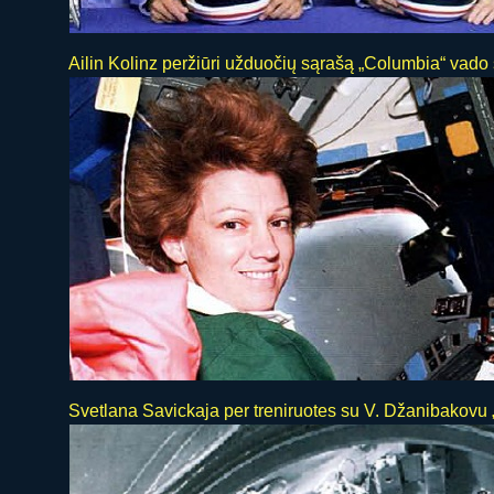
Ailin Kolinz peržiūri užduočių sąrašą „Columbia“ vado 
Svetlana Savickaja per treniruotes su V. Džanibakovu 