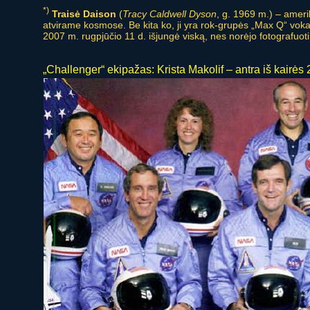
*)
Traisė Daison
(
Tracy Caldwell Dyson
, g. 1969 m.) – ameri
atvirame kosmose. Be kita ko, ji yra rok-grupės „Max Q“ vokal
2007 m. rugpjūčio 11 d. išjungė viską, nes norėjo fotografuoti 
„Challenger“ ekipažas: Krista Makolif – antra iš kairės 2