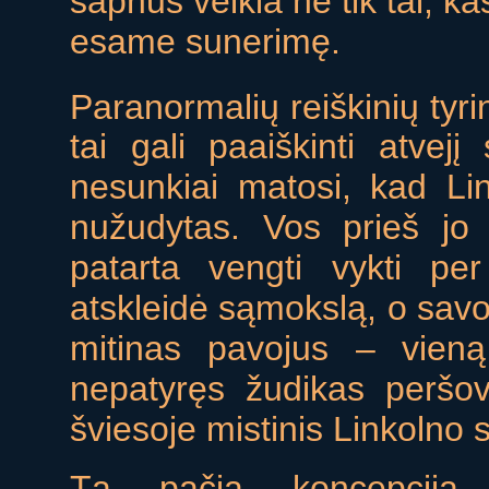
sapnus veikia ne tik tai, ka
esame sunerimę.
Paranormalių reiškinių tyri
tai gali paaiškinti atvejį
nesunkiai matosi, kad Lin
nužudytas. Vos prieš jo
patarta vengti vykti pe
atskleidė sąmokslą, o savo
mitinas pavojus – vieną
nepatyręs žudikas peršov
šviesoje mistinis Linkolno
Tą pačią koncepciją 