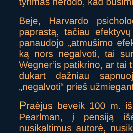
tyrimas nerodo, kad būsimi 
Beje, Harvardo psicholo
paprastą, tačiau efektyv
panaudojo „atmušimo efek
ką nors negalvoti, tai su
Wegner‘is patikrino, ar tai 
dukart dažniau sapnuo
„negalvoti“ prieš užmiegant
P
raėjus beveik 100 m. iš
Pearlman, į pensiją iš
nusikaltimus autorė, nusik