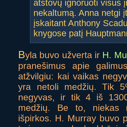
atstovų ignoruoti visus į
nekaltumą. Anna netgi įt
įskaitant Anthony Scadu
knygose patį Hauptmann
B
yla buvo užverta ir
H. Mu
pranešimus apie galimus
atžvilgiu: kai vaikas negy
yra netoli medžių. Tik 
negyvas, ir tik 4 iš 130
medžių. Be to, niekas 
išpirkos. H. Murray buvo p