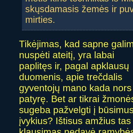
skųsdamasis žemės ir puvė
mirties.
Tikėjimas, kad sapne gali
nuspėti ateitį, yra labai
paplitęs ir, pagal apklausų
duomenis, apie trečdalis
gyventojų mano kada nors 
patyrę. Bet ar tikrai žmonė
sugeba pažvelgti į būsimu
įvykius? Ištisus amžius tas
klausimas nedavė ramybė