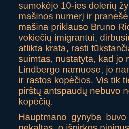
sumokėjo 10-ies dolerių žy
mašinos numerį ir pranešė p
mašina priklauso Bruno Ri
vokiečių imigrantui, dirbu
atlikta krata, rasti tūkstanč
suimtas, nustatyta, kad jo 
Lindbergo namuose, jo nam
ir rastos kopėčios. Vis tik 
pirštų antspaudų nebuvo n
kopėčių.
Hauptmano gynyba buvo p
nekaltas, o išpirkos pinigu