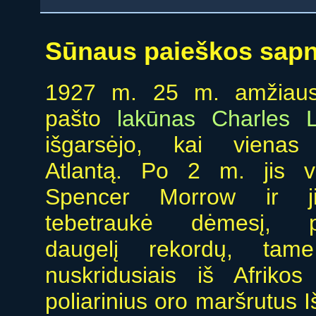
Sūnaus paieškos sap
1927 m. 25 m. amžiau
pašto
lakūnas Charles L
išgarsėjo, kai vienas 
Atlantą. Po 2 m. jis 
Spencer Morrow ir j
tebetraukė dėmesį, p
daugelį rekordų, tame
nuskridusiais iš Afriko
poliarinius oro maršrutus I