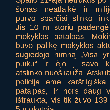
Spalio 21-ąją netrukus po 
šonas neatlaikė ir mili
purvo sparčiai slinko link
Jis 10 m storiu padeng
mokyklos patalpas. Mokin
buvo palikę mokyklos aktų
sugiedojo himną „Visa yr
puiku“ ir ėjo į savo k
atslinko nuošliauža. Atskub
policija ėmė karštligiškai
patalpas, Ir nors daug 
ištraukta, vis tik žuvo 139
5 mokytojai.