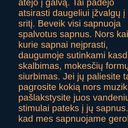
atėjo į galvą. Tai padėjo
atsirasti daugeliui įžvalgų į
sritį. Beveik visi sapnuoja
spalvotus sapnus. Nors ka
kurie sapnai neįprasti,
daugumoje sutinkami kasdie
skalbimas, mokesčių formų
siurbimas. Jei jų paliesite tą
pagrosite kokią nors muziką
pašlakstysite juos vandeniu,
stimulai pateks į jų sapnus
kad mes sapnuojame gerok