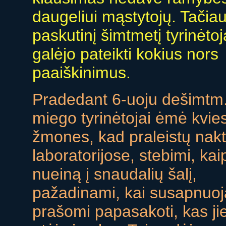
daugeliui mąstytojų. Tačiau
paskutinį šimtmetį tyrinėtoj
galėjo pateikti kokius nors
paaiškinimus.
Pradedant 6-uoju dešimtm.
miego tyrinėtojai ėmė kvies
žmones, kad praleistų nakt
laboratorijose, stebimi, kai
nueiną į snaudalių šalį,
pažadinami, kai susapnuoja
prašomi papasakoti, kas j