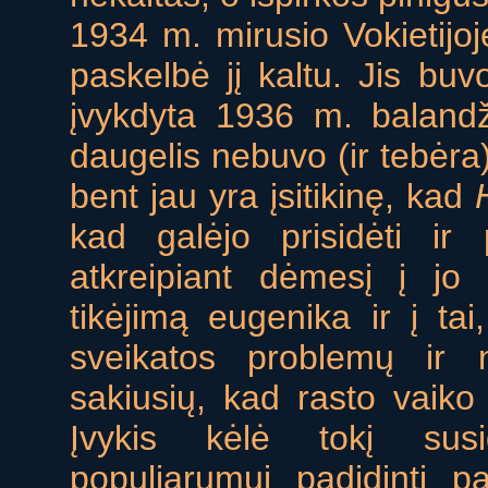
1934 m. mirusio Vokietijoje
paskelbė jį kaltu. Jis buv
įvykdyta 1936 m. balandž
daugelis nebuvo (ir tebėra
bent jau yra įsitikinę, kad
kad galėjo prisidėti ir
atkreipiant dėmesį į jo
tikėjimą eugenika ir į ta
sveikatos problemų ir n
sakiusių, kad rasto vaik
Įvykis kėlė tokį susi
populiarumui padidinti 