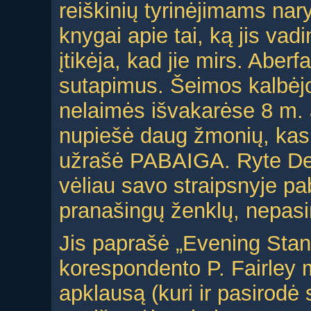
reiškinių tyrinėjimams nar
knygai apie tai, ką jis vad
įtikėja, kad jie mirs. Aberf
sutapimus. Šeimos kalbėjo
nelaimės išvakarėse 8 m.
nupiešė daug žmonių, kasin
užrašė PABAIGA. Ryte Deiv
vėliau savo straipsnyje p
pranašingų ženklų, nepasi
Jis paprašė „Evening Stand
korespondento P. Fairley m
apklausą (kuri ir pasirodė 