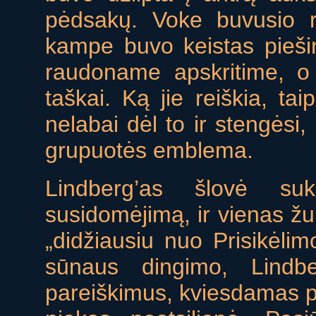
pėdsakų. Voke buvusio r
kampe buvo keistas pieši
raudoname apskritime, o 
taškai. Ką jie reiškia, taip
nelabai dėl to ir stengėsi,
grupuotės emblema.
Lindberg’as šlovė su
susidomėjimą, ir vienas žur
„didžiausiu nuo Prisikėli
sūnaus dingimo, Lindbe
pareiškimus, kviesdamas p