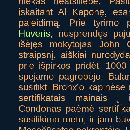
niekas neatsiliepė. Pas
įskaitant Al Kaponę, esa
paleidimą. Prie tyrimo
Huveris
, nusprendęs paju
išėjęs mokytojas John C
straipsnį, aiškiai nurodyd
prie išpirkos pridėti 1000 
spėjamo pagrobėjo. Balan
susitikti Bronx’o kapinėse 
sertifikatais mainais į
Condonas paėmė sertifika
susitikimo metu, ir jam bu