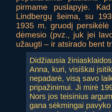
pirmame puslapyje. Kad 
Lindbergų šeima, su 193
1935 m. gruodį persikėlė į
dėmesio (pvz., juk jei lav
užaugti – ir atsirado bent tr
Didžiausia žiniasklaid
Anna, kuri, visiškai įsiti
nepadarė, visą savo la
pripažinimui. Ji mirė 1
Nors jos teisinius argum
gana sėkmingai pavyko įt