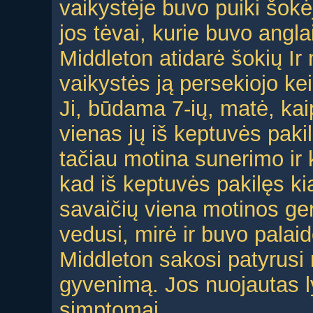
vaikystėje buvo puiki šokė
jos tėvai, kurie buvo angla
Middleton atidarė šokių Ir
vaikystės ją persekiojo keis
Ji, būdama 7-ių, matė, kai
vienas jų iš keptuvės pakil
tačiau motina sunerimo ir k
kad iš keptuvės pakilęs kia
savaičių viena motinos ger
vedusi, mirė ir buvo palai
Middleton sakosi patyrusi
gyvenimą. Jos nuojautas lyd
simptomai.