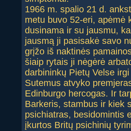
1966 m. spalio 21 d. ankst
metu buvo 52-eri, apėmė k
dusinama ir su jausmu, ka
jausmą ji pasisakė savo nu
grįžo iš naktinės pamainos
šiaip rytais ji nėgėrė arb
darbininkų Pietų Velse irgi
Sutemus atvyko premjeras 
Edinburgo hercogas. Ir tar
Barkeris, stambus ir kiek
psichiatras, besidomintis e
įkurtos Britų psichinių ty