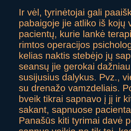
Ir vėl, tyrinėtojai gali paaiš
pabaigoje jie atliko iš koj
pacientų, kurie lankė terap
rimtos operacijos psicholo
kelias naktis stebėjo jų sa
seansų jie gerokai dažnia
susijusius dalykus. Pvz., 
su drenažo vamzdeliais. Po 
bveik tikrai sapnavo į jį ir
sakant, sapnuose pacientai
Panašūs kiti tyrimai davė p