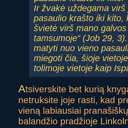
Ir žvakė uždegama virš j
pasaulio krašto iki kito
švietė virš mano galvos 
tamsumoje“ (Job 29, 3). 
matyti nuo vieno pasauli
miegoti čia, šioje vietoj
tolimoje vietoje kaip Isp
A
tsiverskite bet kurią kny
netruksite joje rasti, kad 
vieną labiausiai pranašišk
balandžio pradžioje Linkol