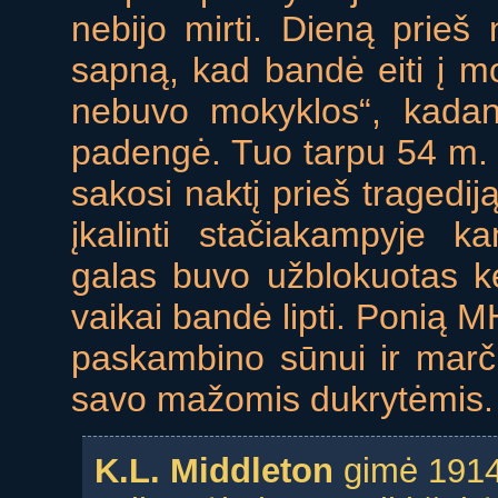
nebijo mirti. Dieną prieš
sapną, kad bandė eiti į mo
nebuvo mokyklos“, kadan
padengė. Tuo tarpu 54 m.
sakosi naktį prieš tragedi
įkalinti stačiakampyje 
galas buvo užblokuotas ke
vaikai bandė lipti. Ponią M
paskambino sūnui ir marčia
savo mažomis dukrytėmis. Ir
K.L. Middleton
gimė 1914 