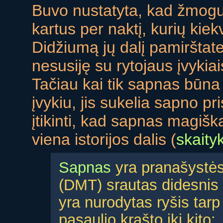
Buvo nustatyta, kad žmogu
kartus per naktį, kurių kie
Didžiumą jų dalį pamirštat
nesusiję su rytojaus įvykiai
Tačiau kai tik sapnas būna 
įvykiu, jis sukelia sapno p
įtikinti, kad sapnas magiškai
viena istorijos dalis (
skaity
Sapnas
yra pranašystė
(DMT) srautas didesni
yra nurodytas ryšis tarp
pasaulio krašto iki kito: