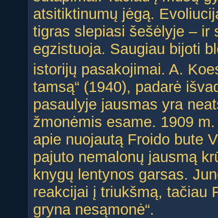
atsitiktinumų jėgą. Evoliuci
tigras slepiasi šešėlyje – ir 
egzistuoja. Saugiau bijoti b
istorijų pasakojimai. A. Koes
tamsą“ (1940), padarė išva
pasaulyje jausmas yra neats
žmonėmis esame. 1909 m
apie nuojautą Froido bute V
pajuto nemalonų jausmą krūt
knygų lentynos garsas. Jun
reakcijai į triukšmą, tačiau 
gryna nesąmonė“.