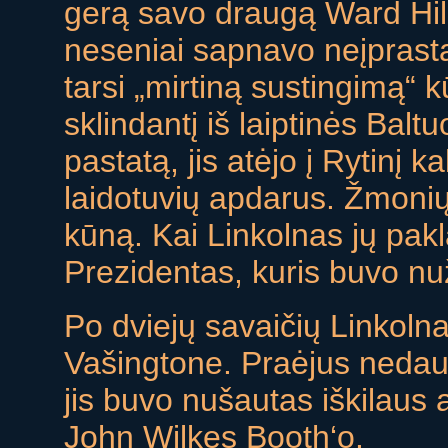
gerą savo draugą Ward Hil
neseniai sapnavo neįprast
tarsi „mirtiną sustingimą“ k
sklindantį iš laiptinės Bal
pastatą, jis atėjo į Rytinį k
laidotuvių apdarus. Žmoni
kūną. Kai Linkolnas jų pak
Prezidentas, kuris buvo nu
Po dviejų savaičių Linkoln
Vašingtone. Praėjus nedaug
jis buvo nušautas iškilaus 
John Wilkes Booth‘o.