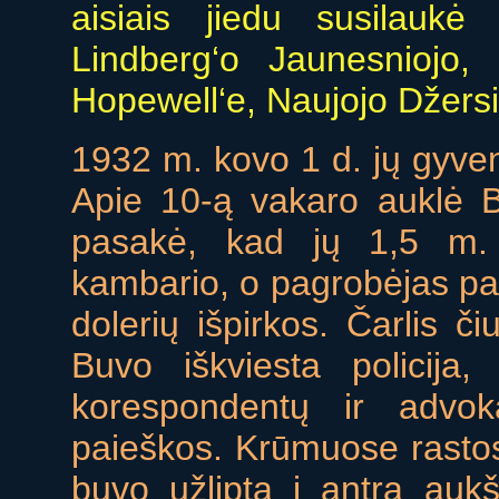
aisiais jiedu susilaukė
Lindberg‘o Jaunesniojo,
Hopewell‘e, Naujojo Džersio
1932 m. kovo 1 d. jų gyve
Apie 10-ą vakaro auklė B
pasakė, kad jų 1,5 m.
kambario, o pagrobėjas palik
dolerių išpirkos. Čarlis či
Buvo iškviesta policija
korespondentų ir advok
paieškos. Krūmuose rasto
buvo užlipta į antrą auk