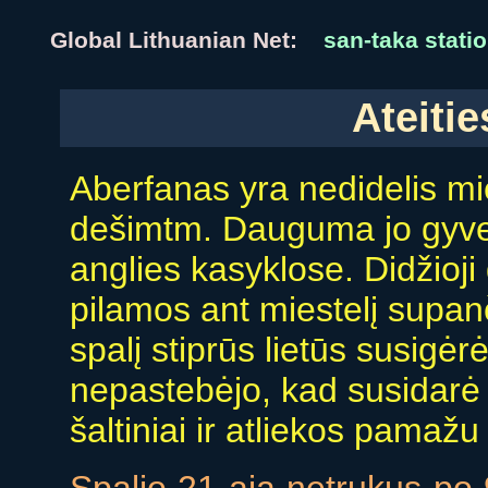
Global Lithuanian Net:
san-taka statio
Ateitie
Aberfanas yra nedidelis mi
dešimtm. Dauguma jo gyven
anglies kasyklose. Didžioji
pilamos ant miestelį supanč
spalį stiprūs lietūs susigėr
nepastebėjo, kad susidarė
šaltiniai ir atliekos pamažu 