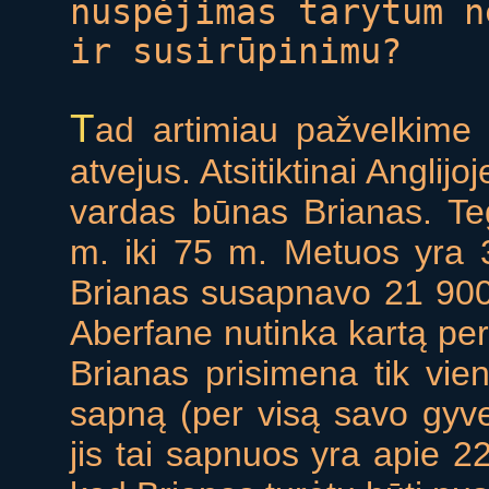
nuspėjimas tarytum n
ir susirūpinimu?
T
ad artimiau pažvelkime 
atvejus. Atsitiktinai Anglij
vardas būnas Brianas. Te
m. iki 75 m. Metuos yra 
Brianas susapnavo 21 900 
Aberfane nutinka kartą per
Brianas prisimena tik vien
sapną (per visą savo gyv
jis tai sapnuos yra apie 2