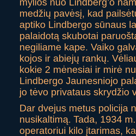
mylios nuo Lindberg’o namų
medžių pavėsį, kad pailsėtų
aptiko Lindbergo sūnaus l
palaidotą skubotai paruoš
negiliame kape. Vaiko galv
kojos ir abiejų rankų. Vėli
kokie 2 mėnesiai ir mirė n
Lindbergo Jaunesniojo palai
jo tėvo privataus skrydžio
Dar dvejus metus policija n
nusikaltimą. Tada, 1934 m.
operatoriui kilo įtarimas, k