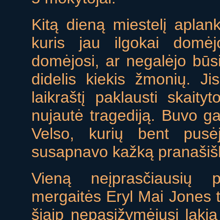
Kitą dieną miestelį aplank
kuris jau ilgokai domėj
domėjosi, ar negalėjo būs
didelis kiekis žmonių. J
laikraštį paklausti skait
nujautė tragediją. Buvo gau
Velso, kurių bent pusėj
susapnavo kažką pranašiš
Vieną neįprasčiausių 
mergaitės Eryl Mai Jones tė
šiaip nepasižymėjusi laki