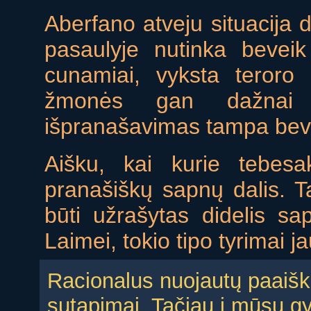
Aberfano atveju situacija 
pasaulyje nutinka beveik
cunamiai, vyksta teroro 
žmonės gan dažnai s
išpranašavimas tampa bev
Aišku, kai kurie tebesak
pranašiškų sapnų dalis. Ta
būti užrašytas didelis sa
Laimei, tokio tipo tyrimai j
Racionalus nuojautų paaiški
sutapimai. Tačiau į mūsų gy