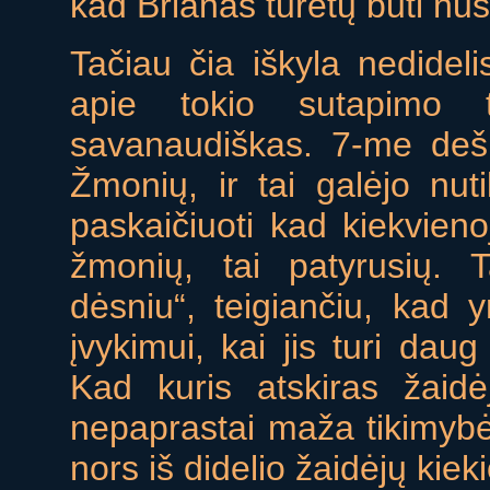
kad Brianas turėtų būti nust
Tačiau čia iškyla nedidel
apie tokio sutapimo t
savanaudiškas. 7-me deš
Žmonių, ir tai galėjo nut
paskaičiuoti kad kiekvieno
žmonių, tai patyrusių. 
dėsniu“, teigiančiu, kad 
įvykimui, kai jis turi daug 
Kad kuris atskiras žaid
nepaprastai maža tikimybė,
nors iš didelio žaidėjų kieki