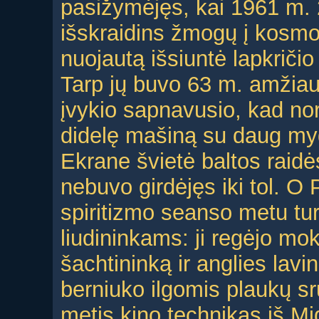
pasižymėjęs, kai 1961 m. 
išskraidins žmogų į kosmo
nuojautą išsiuntė lapkričio 
Tarp jų buvo 63 m. amžiaus
įvykio sapnavusio, kad nori
didelę mašiną su daug myg
Ekrane švietė baltos raid
nebuvo girdėjęs iki tol. O
spiritizmo seanso metu tur
liudininkams: ji regėjo mok
šachtininką ir anglies lavi
berniuko ilgomis plaukų s
metis kino technikas iš M