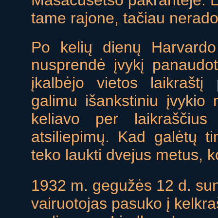
Masačūsetso pakrantėje. Li
tame rajone, tačiau nerado 
Po kelių dienų Harvard
nusprendė įvykį panaudoti
įkalbėjo vietos laikraštį 
galimu išankstiniu įvyk
keliavo per laikraščiu
atsiliepimų. Kad galėtų ti
teko laukti dvejus metus, k
1932 m. gegužės 12 d. su
vairuotojas pasuko į kelkraš