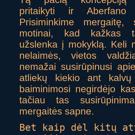
pritaikyti ir Aberfano 
Prisiminkime mergaitę, s
motinai, kad kažkas 
užslenka į mokyklą. Keli m
nelaimės, vietos valdž
nemažai susirūpinusi apie
atliekų kiekio ant kalv
baiminimosi negirdėjo kasy
tačiau tas susirūpinim
mergaitės sapne.
Bet kaip dėl kitų at