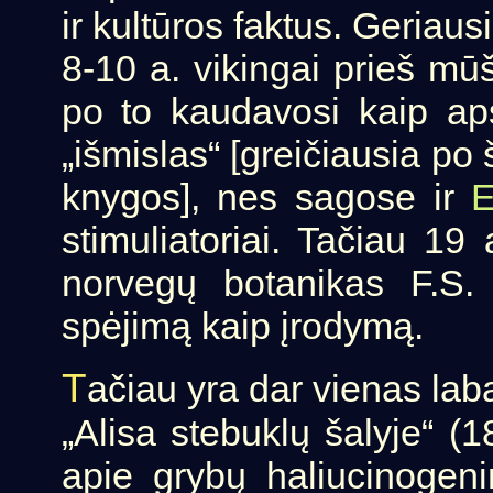
ir kultūros faktus. Geriau
8-10 a. vikingai prieš mū
po to kaudavosi kaip aps
„išmislas“ [greičiausia p
knygos], nes sagose ir
E
stimuliatoriai. Tačiau 19
norvegų botanikas F.S.
spėjimą kaip įrodymą.
T
ačiau yra dar vienas lab
„Alisa stebuklų šalyje“ (1
apie grybų haliucinogeni