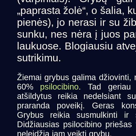
„paprasta žolė“, o šalia, k
pienės), jo nerasi ir su ži
sunku, nes nėra į juos p
laukuose. Blogiausiu atv
sutrikimu.
Žiemai grybus galima džiovinti,
60%
psilocibino
. Tad geriau 
atšildytus reikia nedelsiant su
praranda poveikį. Geras kon
Grybus reikia susmulkinti ir
Didžiausias psilocibino priešas
neleidžia jam veikti grybų.