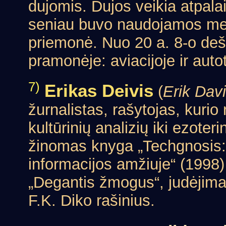
dujomis. Dujos veikia atpalai
seniau buvo naudojamos med
priemonė. Nuo 20 a. 8-o deši
pramonėje: aviacijoje ir auto
7)
Erikas Deivis
(
Erik Dav
žurnalistas, rašytojas, kurio 
kultūrinių analizių iki ezoter
žinomas knyga „Techgnosis: 
informacijos amžiuje“ (1998) 
„Degantis žmogus“, judėjim
F.K. Diko rašinius.