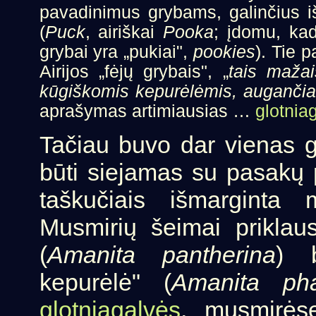
pavadinimus grybams, galinčius iš
(
Puck
, airiškai
Pooka
; įdomu, kad
grybai yra „pukiai",
pookies
). Tie 
Airijos „fėjų grybais", „
tais mažai
kūgiškomis kepurėlėmis, augančiai
aprašymas artimiausias …
glotnia
Tačiau buvo dar vienas gr
būti siejamas su pasakų 
taškučiais išmarginta 
Musmirių šeimai priklau
(
Amanita pantherina
) 
kepurėlė" (
Amanita pha
glotniagalvės
, musmirės