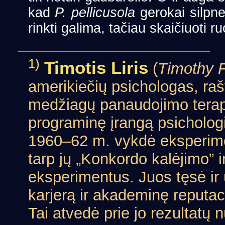
kad
P. pellicusola
gerokai silpne
rinkti galima, tačiau skaičiuoti r
1)
Timotis Liris
(
Timothy F
amerikiečių psichologas, raš
medžiagų panaudojimo terape
programinę įrangą psicholog
1960–62 m. vykdė eksperi
tarp jų „Konkordo kalėjimo” i
eksperimentus. Juos tęsė i
karjerą ir akademinę reputaci
Tai atvedė prie jo rezultatų n