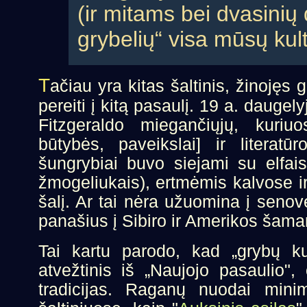
(ir mitams bei dvasinių
grybelių“ visa mūsų kult
T
ačiau yra kitas šaltinis, žinojęs
pereiti į kitą pasaulį. 19 a. dauge
Fitzgeraldo miegančiųjų, kuriu
būtybės, paveikslai] ir literatūr
šungrybiai buvo siejami su elfais,
žmogeliukais), ertmėmis kalvose i
šalį. Ar tai nėra užuomina į senov
panašius į Sibiro ir Amerikos šam
Tai kartu parodo, kad „grybų ku
atvežtinis iš „Naujojo pasaulio", 
tradicijas. Raganų nuodai minim