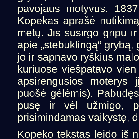
pavojaus motyvus. 1837
Kopekas aprašė nutikimą
metų. Jis susirgo gripu i
apie „stebuklingą“ grybą, g
jo ir sapnavo ryškius mal
kuriuose viešpatavo vien 
apsirengusios moterys j
puošė gėlėmis). Pabudęs 
pusę ir vėl užmigo, pa
prisimindamas vaikystę, d
Kopeko tekstas leido iš n