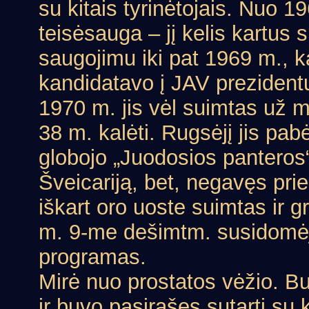
su kitais tyrinėtojais. Nuo 
teisėsauga – jį kelis kartus 
saugojimu iki pat 1969 m., kai
kandidatavo į JAV preziden
1970 m. jis vėl suimtas už m
38 m. kalėti. Rugsėjį jis pabėg
globojo „Juodosios panteros“,
Šveicariją, bet, negavęs prie
iškart oro uoste suimtas ir gr
m. 9-me dešimtm. susidomėjo
programas.
Mirė nuo prostatos vėžio. Bu
ir buvo pasirašęs sutartį su 