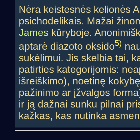
Nėra keistesnės kelionės Am
psichodelikais. Mažai žin
James
kūryboje. Anonimiška
5)
aptarė diazoto oksido
nau
sukėlimui. Jis skelbia tai, 
patirties kategorijomis: n
išreiškimo), noetinę kokybę
pažinimo ar įžvalgos forma)
ir ją dažnai sunku pilnai pri
kažkas, kas nutinka asmeni