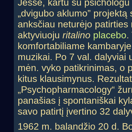
Jesse, kartu su psichologu
„dvigubo aklumo” projektą s
anksčiau neturėjo patirties
aktyviuoju
ritalino
placebo
.
komfortabiliame kambaryje
muzikai. Po 7 val. dalyviai
mėn. vyko patikrinimas, o 
kitus klausimynus. Rezulta
„Psychopharmacology“ žurnal
panašias į spontaniškai kyla
savo patirtį įvertino 32 dalyv
1962 m. balandžio 20 d. Bo