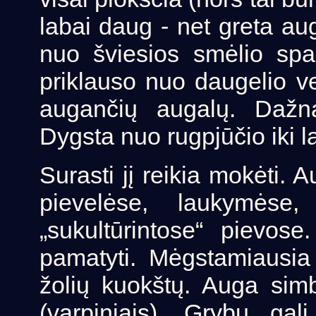
labai daug - net greta aug
nuo šviesios smėlio spa
priklauso nuo daugelio ve
augančių augalų. Dažn
Dygsta nuo rugpjūčio iki la
Surasti jį reikia mokėti. 
pievelėse, laukymėse,
„sukultūrintose“ pievose
pamatyti. Mėgstamiausia
žolių kuokštų. Auga simb
(varpiniais). Grybų ga