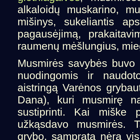
alkaloidų muskarino, mu
mišinys, sukeliantis aps
pagausėjimą, prakaitavi
raumenų mėšlungius, mieg
Musmirės savybės buvo g
nuodingomis ir naudot
aistringą Varėnos grybauto
Dana), kuri musmirę na
sustiprinti. Kai miške 
užkąsdavo musmirės. T
grybo, samprata nėra visu