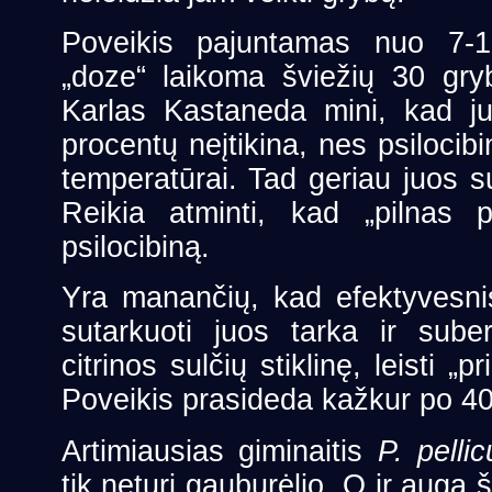
Poveikis pajuntamas nuo 7-1
„doze“ laikoma šviežių 30 gryb
Karlas Kastaneda mini, kad ju
procentų neįtikina, nes psilocib
temperatūrai. Tad geriau juos suv
Reikia atminti, kad „pilnas pi
psilocibiną.
Yra manančių, kad efektyvesn
sutarkuoti juos tarka ir suber
citrinos sulčių stiklinę, leisti „pr
Poveikis prasideda kažkur po 40 
Artimiausias giminaitis
P. pelli
tik neturi gauburėlio. O ir auga 