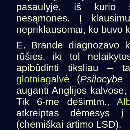
pasaulyje, iš kurio 
nesąmones. Į klausim
nepriklausomai, ko buvo 
E. Brande diagnozavo ka
rūšies, iki tol nelaiky
apibūdinti tiksliau – 
glotniagalvė
(
Psilocybe 
auganti Anglijos kalvose, 
Tik 6-me dešimtm.,
Al
atkreiptas dėmesys į
(chemiškai artimo LSD).