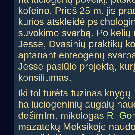
kofeino. Prieš 25 m. jis pr
kurios atskleidė psicholog
suvokimo svarbą. Po kelių 
Jesse, Dvasinių praktikų ko
aptariant enteogenų svarbą 
Jesse pasiūlė projektą, kurį
konsiliumas.
Iki tol turėta tuzinas knygų,
haliuciogeninių augalų nau
dešimtm. mikologas
R. Go
mazatekų Meksikoje naudoj