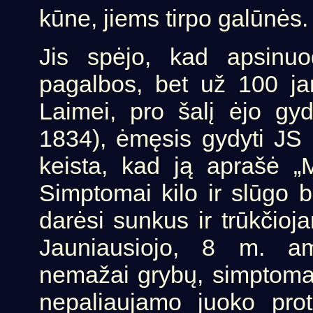
kūne, jiems tirpo galūnės.
Jis spėjo, kad apsinuo
pagalbos, bet už 100 ja
Laimei, pro šalį ėjo gy
1834), ėmęsis gydyti JS 
keista, kad ją aprašė „
Simptomai kilo ir slūgo 
darėsi sunkus ir trūkčioja
Jauniausiojo, 8 m. am
nemažai grybų, simptomai
nepaliaujamo juoko prot