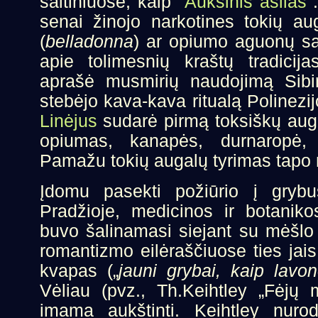
šaltiniuose, kaip "
Auksinis asilas
"
senai žinojo narkotines tokių a
(
belladonna
) ar opiumo aguonų sa
apie tolimesnių kraštų tradicija
aprašė musmirių naudojimą Sib
stebėjo kava-kava ritualą Polinez
Linėjus
sudarė pirmą toksiškų augal
opiumas, kanapės, durnaropė, 
Pamažu tokių augalų tyrimas tapo 
Įdomu pasekti požiūrio į grybus
Pradžioje, medicinos ir botanikos
buvo šalinamasi siejant su mėšlo 
romantizmo eilėraščiuose ties jais
kvapas („
jauni grybai, kaip lavon
Vėliau (pvz., Th.Keihtley „Fėjų 
imama aukštinti. Keihtley nurod