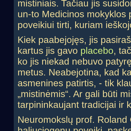
mistiniais. Tačiau jis susi
un-to Medicinos mokyklos p
poveikiui tirti, kuriam ieško
Kiek paabejojęs, jis pasiraš
kartus jis gavo
placebo
, ta
ko jis niekad nebuvo patyrę
metus. Neabejotina, kad kad
asmenines patirtis, - tik kl
„mistinėmis“. Ar gali būti mi
tarpininkaujant tradicijai ir 
Neuromokslų prof. Roland G
haliuciogenų poveikį, paske