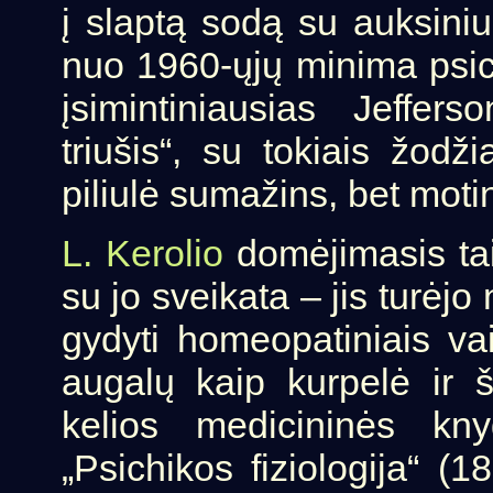
į slaptą sodą su auksini
nuo 1960-ųjų minima psicho
įsimintiniausias Jeffer
triušis“, su tokiais žodži
piliulė sumažins, bet mot
L. Kerolio
domėjimasis tais
su jo sveikata – jis turėj
gydyti homeopatiniais vai
augalų kaip kurpelė ir 
kelios medicininės kny
„Psichikos fiziologija“ (18