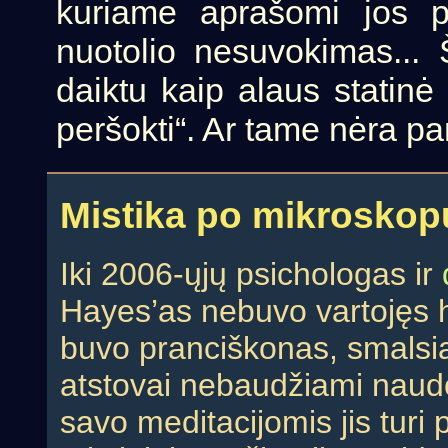
kuriame aprašomi jos p
nuotolio nesuvokimas... 
daiktu kaip alaus statinė
peršokti“. Ar tame nėra p
Mistika po mikroskop
Iki 2006-ųjų psichologas ir
Hayes’as nebuvo vartojęs h
buvo pranciškonas, smalsiai
atstovai nebaudžiami naudoja
savo meditacijomis jis turi 