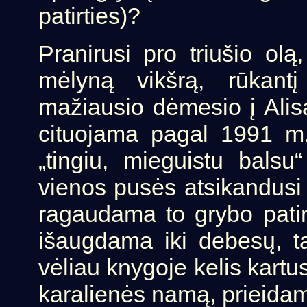
patirties)?
Pranirusi pro triušio olą
mėlyną vikšrą, rūkantį
mažiausio dėmesio į Alisą 
cituojama pagal 1991 m. l
„tingiu, mieguistu balsu
vienos pusės atsikandusi a
ragaudama to grybo patiri
išaugdama iki debesų, t
vėliau knygoje kelis kartu
karalienės namą, prieidama