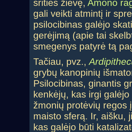
srities žievę,
Amono ra
gali veikti atmintį ir sp
psilocibinas galėjo skat
gerėjimą (apie tai skel
smegenys patyrė tą pag
Tačiau, pvz.,
Ardipithe
grybų kanopinių išmatom
Psilocibinas, ginantis g
kenkėjų, kas irgi galėjo s
žmonių protėvių regos į
maisto sferą. Ir, aišku, j
kas galėjo būti kataliz