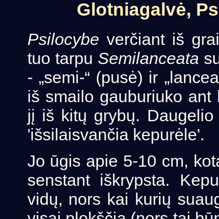
Glotniagalvė, P
Psilocybe
verčiant iš grai
tuo tarpu
Semilanceata
su
- „semi-“ (pusė) ir „lance
iš smailo gauburiuko ant k
jį iš kitų grybų. Daugeli
'išsilaisvančia kepurėle'.
Jo ūgis apie 5-10 cm, kot
senstant iškrypsta. Kepu
vidų, nors kai kurių suaug
visai plokščia (nors tai bū