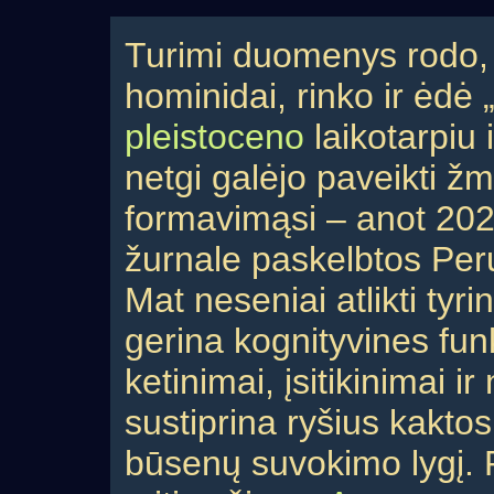
Turimi duomenys rodo, 
hominidai, rinko ir ėdė
pleistoceno
laikotarpiu i
netgi galėjo paveikti 
formavimąsi – anot 2024
žurnale paskelbtos Peru
Mat neseniai atlikti tyr
gerina kognityvines funkc
ketinimai, įsitikinimai i
sustiprina ryšius kakto
būsenų suvokimo lygį. Ps