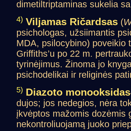
dimetiltriptaminas sukelia sap
4)
Viljamas Ričardsas
(
W
psichologas, užsiimantis ps
MDA, psilocybino) poveikio t
Griffiths’u po 22 m. pertrauk
tyrinėjimus. Žinoma jo knyg
psichodelikai ir religinės pati
5)
Diazoto monooksidas
dujos; jos nedegios, nėra tok
įkvėptos mažomis dozėmis gal
nekontroliuojamą juoko priep