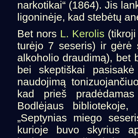
narkotikai“ (1864). Jis l
ligoninėje, kad stebėtų an
Bet nors
L. Kerolis
(tikroj
turėjo 7 seseris) ir gėrė 
alkoholio draudimą), bet 
bei skeptiškai pasisak
naudojimą tonizuojančiu
kad prieš pradėdamas r
Bodlėjaus bibliotekoje
„Septynias miego seseri
kurioje buvo skyrius ap