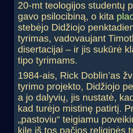
20-mt teologijos studentų p
gavo psilocibiną, o kita
pla
stebėjo Didžiojo penktadie
tyrimas, vadovaujant Timoth
disertacijai – ir jis sukūrė
tipo tyrimams.
1984-ais, Rick Doblin’as žv
tyrimo projekto, Didžiojo p
a jo dalyvių, jis nustatė, k
kad turėjo mistinę patirtį. 
„pastoviu“ teigiamu poveikiu
kilę iš tos pačios religinės 