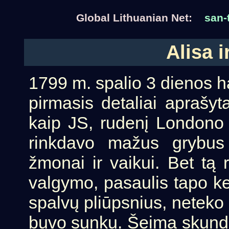
Global Lithuanian Net:
san-
Alisa 
1799 m. spalio 3 dienos h
pirmasis detaliai aprašyta
kaip JS, rudenį Londono 
rinkdavo mažus grybus
žmonai ir vaikui. Bet tą 
valgymo, pasaulis tapo ke
spalvų pliūpsnius, neteko o
buvo sunku. Šeima skundė