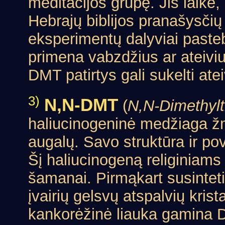
meditacijos grupę. Jis laikė,
Hebrajų biblijos pranašysčių 
eksperimentų dalyviai pasteb
primena vabzdžius ar ateiviu
DMT patirtys gali sukelti ate
3)
N,N-DMT
(
N,N-Dimethylt
haliucinogeninė medžiaga žm
augalų. Savo struktūra ir pov
Šį haliucinogeną religiniam
šamanai. Pirmąkart susintet
įvairių gelsvų atspalvių kris
kankorėžinė liauka gamina 