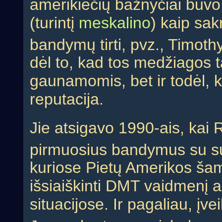
amerikiečių bažnyčiai buvo
(turintį
meskalino
) kaip sa
bandymų tirti, pvz., Timoth
dėl to, kad tos medžiagos t
gaunamomis, bet ir todėl, k
reputacija.
Jie atsigavo 1990-ais, kai
pirmuosius bandymus su s
kuriose Pietų Amerikos šam
išsiaiškinti DMT vaidmenį a
situacijose. Ir pagaliau, įv