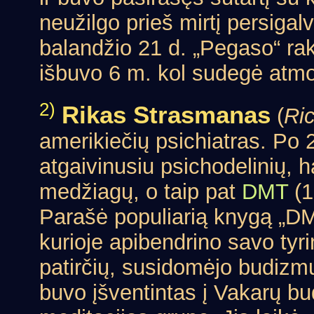
neužilgo prieš mirtį persigal
balandžio 21 d. „Pegaso“ rak
išbuvo 6 m. kol sudegė atmo
2)
Rikas Strasmanas
(
Ri
amerikiečių psichiatras. Po
atgaivinusiu psichodelinių, h
medžiagų, o taip pat
DMT
(1
Parašė populiarią knygą „DM
kurioje apibendrino savo tyr
patirčių, susidomėjo budizm
buvo įšventintas į Vakarų b