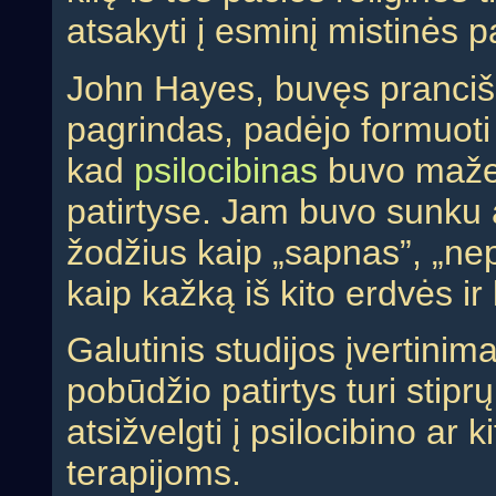
atsakyti į esminį mistinės p
John Hayes, buvęs pranciško
pagrindas, padėjo formuoti jo 
kad
psilocibinas
buvo mažes
patirtyse. Jam buvo sunku ap
žodžius kaip „sapnas”, „ne
kaip kažką iš kito erdvės ir
Galutinis studijos įvertini
pobūdžio patirtys turi stiprų
atsižvelgti į psilocibino ar
terapijoms.