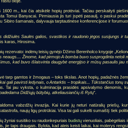
raštu oloje.
 1600 m., kai čia atsikėlė hopių protėviai. Tačiau perskaityti pieši
ta Tomui Banyacai. Pirmiausia jis turi įspėti pasaulį, o paskui prad
 su Sibiro šamanais, dalyvauja tarptautinėse konferencijose ir forumu
ys didžiulės Saulės galios, svastikos ir raudonio jėgos susijungs ir 
nis karas, Hirosima.
ų rezervato: indėnų teisių gynėjo Džimo Berenholco knygoje „Kelionė
as neaugs.... Žinome, kad
pirmojo A-bomba buvo susprogdinta netoli 
mus, kad buvo išlaisvinta daugybė energijso ir mūsų pasaulis jau 
ntarvė tarp gamtos ir žmogaus – toks tikslas. Anot hopių, padažnės že
kai gali pavirsti ledynais, o Antarktis – tropikais... Tūkstančius tonų sv
s. Tai jau vyksta, o kulminacija prasidės apsivalymo dienomis, ku
, padedama Didžiųjų būtybių, atkeliausiančių iš Rytų
“.
ldoma vabzdžių invazija. Kai kurie jų neturi natūralių priešų, kuri
strofa, naujų ligų protrūkiai. Visa tai gali sukelti sumaištį: tiek polit
ių žyniai susitiko su raudonkepuriais
budistų
vienuoliais, pabėgėliais 
, jie taps draugais. Bylota, kad ateis keisti laikai, kai moterys rengs