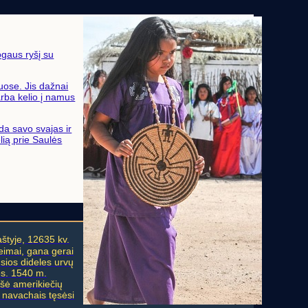
ogaus ryšį su
iuose. Jis dažnai
arba kelio į namus
da savo svajas ir
lią prie Saulės
aštyje, 12635 kv.
šeimai, gana gerai
usios dideles urvų
es. 1540 m.
ašė amerikiečių
 navachais tęsėsi