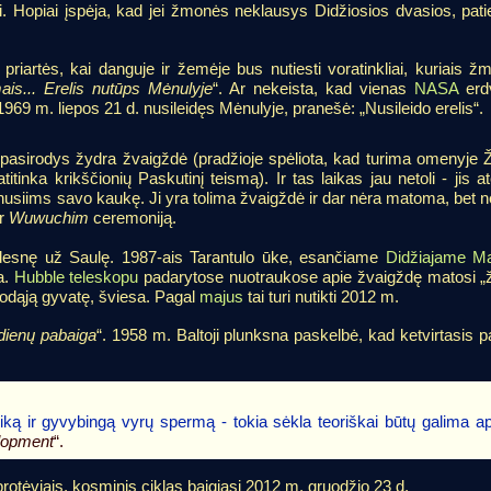
ai. Hopiai įspėja, kad jei žmonės neklausys Didžiosios dvasios, pa
riartės, kai danguje ir žemėje bus nutiesti voratinkliai, kuriais 
ais... Erelis nutūps Mėnulyje
“. Ar nekeista, kad vienas
NASA
erdv
969 m. liepos 21 d. nusileidęs Mėnulyje, pranešė: „Nusileido erelis“.
pasirodys žydra žvaigždė (pradžioje spėliota, kad turima omenyje 
tinka krikščionių Paskutinį teismą). Ir tas laikas jau netoli - jis at
 nusiims savo kaukę. Ji yra tolima žvaigždė ir dar nėra matoma, bet 
er
Wuwuchim
ceremoniją.
idesnę už Saulę. 1987-ais Tarantulo ūke, esančiame
Didžiajame M
a.
Hubble teleskopu
padarytose nuotraukose apie žvaigždę matosi „ž
juodąją gyvatę, šviesa. Pagal
majus
tai turi nutikti 2012 m.
 dienų pabaiga
“. 1958 m. Baltoji plunksna paskelbė, kad ketvirtasis pa
ką ir gyvybingą vyrų spermą - tokia sėkla teoriškai būtų galima apvai
lopment
“.
rotėviais, kosminis ciklas baigiasi 2012 m. gruodžio 23 d.