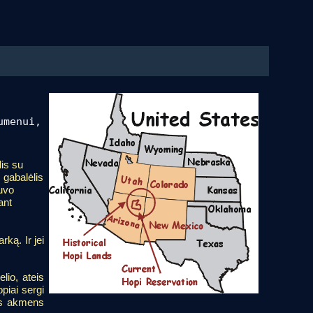
umenui,
lis su
 gabalėlis
uvo
ant
rką. Ir jei
lio, ateis
piai sergi
tos akmens