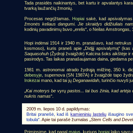
Tada prasidės naikinantys, bet kartu ir apvalantys kar
tvarką laužančių žmonių.
Procesas negrįžtamas.
Hopiai
sakė, kad apsivalymas p
žmonės keliaus dangumi. Jie skraidys didžiuliais nam
kodinių pavadinimų buvo „erelis“, o Neilas Amstrongas, 1
Hopi indėnai 1914 ir 1940 m. pranašavo, kad netrukus 
kosmoso), kuris praneš apie „Didįjį apsivalymą“ (kas ati
Saquasohuh
(Žydroji žvaigždė) Katcina šoks aikštėje ir
pasirodys. Tas laikas pranašaujamas daina, giedama p
1981 m. astronomai atrado žydrąją milžinę, 350 k. d
debesyje
, supernova (SN 1987A) ir žvaigždė tapo žydr
Irokėzai
mano, kad tai jų
Deganawidah
, turinčio nuvyti 
„
Kai moterys be vyrų pastos... tai bus žinia, kad artėja
nukris namas
“.
2009 m. liepos 10 d. papildymas:
Britai pranešė, kad iš
kamieninių ląstelių
išaugino svei
tobula“.
Apie tai parašė žurnalas „
Stem Cells and Deve
Priminsime, kad pagal
majus
, kuriuos
hopiai
laiko savo p