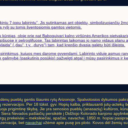
iniu 7-iopu labirintu”. Jis sutinkamas ant objektų, simbolizuojančių žm
ria ryšį su tomis šventosiomis gamtos vietomis.
as kūrėjas, oloje prie pat Baboquivari kalno viršūnės Amerikos pietvakar
pšiuose ir petroglifuose. Tas labirintas laikomas jo namo vidaus planu 
laida“ („dau“, t.y. „durys“) tam, kad krepšio dvasia galėtų būti išleista.
r pasirinkimus, kuiuos mes darome gyvendami. Labirinto viduje asmuo ran
 galimybė (paskutinis posūkis) pažvelgti atgal į mūsų pasirinkimus ir ke
) - indėnų pueblų gentis šiaurės rytų Arizonoje, Spalvotosios dykumos pakr
ų
rezervacijos. Per 18 tūkst. gyv. Hopių kalba, priklausanti jutų-actekų 
ikuoja prigimtinę tikybą. Jie yra senosios pueblų (anasazių) kultūros, kūr
ų Siera Nevados pašlaičių persikėlė į Didžiojo Kolorado kanjono apylink
rgų prekeiviai – meksikiečiai, apačiai, navachai. 1850 m. hopiai pasipr
zervacija, bet
navachai
užėmė apie pusę jos ploto. Kovos dėl žemių su