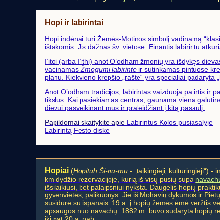
Hopi ir labirintai
Hopi indėnai
turi Žemės-Motinos simbolį vadinamą “klasik
ištakomis. Jis dažnas šv. vietose. Einantis labirintu atku
I’itoi (arba I’ithi) anot O’odham žmonių yra išdykęs diev
vadinamas
Žmogumi labirinte
ir sutinkamas pintuose kre
planu. Kiekvieno krepšio „rašte“ yra specialiai padaryta „k
Anot O’odham tradicijos, labirintas vaizduoja patirtis i
tikslus. Kai pasiekiamas centras, gaunama viena galutinė
dievui pasveikinant mus ir praleidžiant į kitą pasaulį.
Papildomai skaitykite apie
Labirintus Kolos pusiasalyje
Labirintą Festo diske
Hopiai
(
Hopituh Ši-nu-mu
- „taikingieji, kultūringieji“
km dydžio rezervacijoje, kurią iš visų pusių supa
navach
išsilaikiusi, bet palaipsniui nyksta. Daugelis hopių prakt
gyvenvietes, palikuonys. Jie iš Mohavių dykumos ir Piet
susidūrė su ispanais. 19 a. į hopių žemės ėmė veržtis ve
apsaugos nuo navachų. 1882 m. buvo sudaryta hopių re
iki pat 20 a. pab.