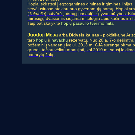
Hopiai skirstėsi į egzogamines gimines ir giminės linijas
stovėjusiuose atokiau nuo gyvenamųjų namų. Hopiai yra 
(
Tokpella
) sutvėrė „pirmąjį pasaulį“ ir gyvas būtybes. Ki
mirusiųjų dvasiomis siejama mitologija apie kačinus ir ri
Taip pat skaiykite
hopių pasaulio tvėrimo mitą
Juodoji Mesa
arba
Didysis kalnas
- plokštikalnė Ari
tarp
hopių
ir
navachų
rezervatų. Nuo 20 a. 7-o dešimtm. 
požeminių vandenų lygiui. 2013 m. CJA surengė pirmą pos
gruodį, tačiau vėliau atnaujinti, kol 2010 m. sausį leid
padarytą žalą.