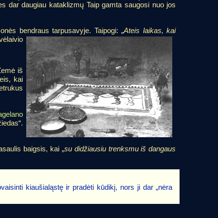
ties dar daugiau kataklizmų Taip gamta saugosi nuo jos
žmonės bendraus tarpusavyje. Taipogi:
„
Ateis laikas, kai
ėlaivio
Žemė iš
eis, kai
netrukus
agelano
iedas“.
saulis baigsis, kai „
su didžiausiu trenksmu iš dangaus
sinti kiaušialąstę ir pradėti kūdikį, nors ji dar „nėra