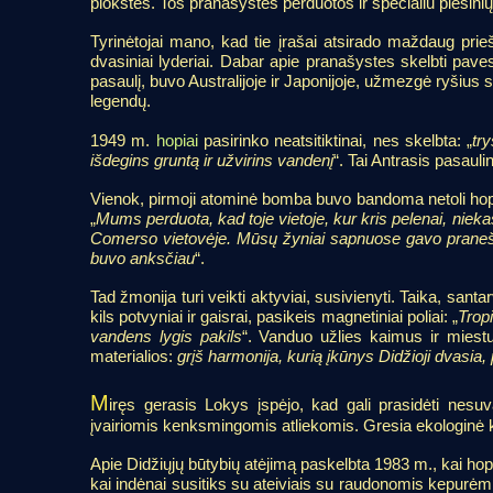
plokštės. Tos pranašystės perduotos ir specialiu piešinių 
Tyrinėtojai mano, kad tie įrašai atsirado maždaug prieš
dvasiniai lyderiai. Dabar apie pranašystes skelbti paves
pasaulį, buvo Australijoje ir Japonijoje, užmezgė ryšius
legendų.
1949 m.
hopiai
pasirinko neatsitiktinai, nes skelbta: „
tr
išdegins gruntą ir užvirins vandenį
“. Tai Antrasis pasauli
Vienok, pirmoji atominė bomba buvo bandoma netoli hopi
„
Mums perduota, kad toje vietoje, kur kris pelenai, niek
Comerso vietovėje. Mūsų žyniai sapnuose gavo praneši
buvo anksčiau
“.
Tad žmonija turi veikti aktyviai, susivienyti. Taika, sa
kils potvyniai ir gaisrai, pasikeis magnetiniai poliai: „
Tropi
vandens lygis pakils
“. Vanduo užlies kaimus ir miestu
materialios:
grįš harmonija, kurią įkūnys Didžioji dvasia
M
iręs gerasis Lokys įspėjo, kad gali prasidėti nesuva
įvairiomis kenksmingomis atliekomis. Gresia ekologinė kata
Apie Didžiųjų būtybių atėjimą paskelbta 1983 m., kai hop
kai indėnai susitiks su ateiviais su raudonomis kepurėmis