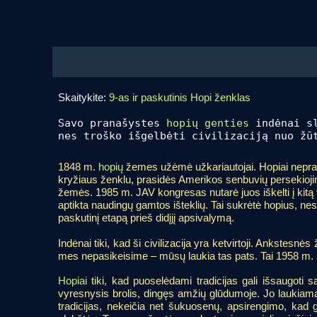
Skaitykite:
9-as ir paskutinis Hopi ženklas
Savo pranašystes
hopių genties
indėnai sl
nes troško išgelbėti civilizaciją nuo žū
1848 m.
hopių
žemes užėmė užkariautojai. Hopiai nepradėjo
kryžiaus ženklu, prasidės Amerikos senbuvių persekiojimai
žemės. 1985 m. JAV kongresas nutarė juos iškelti į kitą 
aptikta naudingų gamtos išteklių. Tai sukrėtė hopius, nes 
paskutinį etapą prieš didįjį apsivalymą.
Indėnai tiki, kad ši civilizacija yra ketvirtoji. Ankstes
mes nepasikeisime – mūsų laukia tas pats. Tai 1958 m. sa
Hopiai
tiki, kad puoselėdami tradicijas gali išsaugoti 
vyresnysis brolis, dingęs amžių glūdumoje. Jo laukia
tradicijas, nekeičia net šukuosenų, apsirengimo, kad 