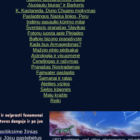
„Nuojautų biuras“ ir Barkeris
K. Kastaneda. Dono Chuano mokymas
Paslaptingos Naska linijos, Peru
Indėnų pasaulio kūrimo mitai
Šventasis pranašas Slavikas
Fotonų juosta apie Plejades
Baltojo bizono pranašystę
Kada bus Armagedonas?
Mažojo elnio pėdsakai
Astrologija ir visuomenė
Čenelingas ir rašymas
Pranašas Nostradamas
Fairwater paslaptis
Šamanai ir ratas
Ateities vizijos
Sielos klajonės
Majų krašte
Reiki
asitiksime žinias
us Jūsų pastebėtus
UFO sightings and other phenomenas in/unde