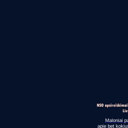
Maloniai p
apie bet koki