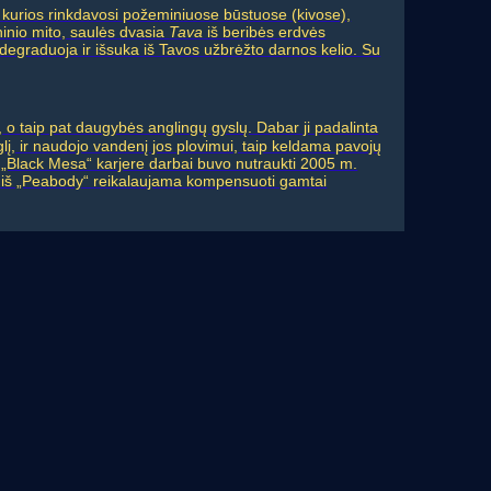
ų, kurios rinkdavosi požeminiuose būstuose (kivose),
inio mito, saulės dvasia
Tava
iš beribės erdvės
 degraduoja ir išsuka iš Tavos užbrėžto darnos kelio. Su
, o taip pat daugybės anglingų gyslų. Dabar ji padalinta
į, ir naudojo vandenį jos plovimui, taip keldama pavojų
 „Black Mesa“ karjere darbai buvo nutraukti 2005 m.
bą; iš „Peabody“ reikalaujama kompensuoti gamtai