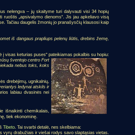
nius nelengva – jų skaityme turi dalyvauti visi 34 hopių
ėti ruoštis „apsivalymo dienoms“. Jis jau apkeliavo visą
ose. Tačiau daugelis žmonių jo pranašysčių klausosi kaip
tuomet iš dangaus prapliups pelenų liūtis, drebins žemę,
 į visas keturias puses“ pateikiamas pokalbis su hopiu:
mūsų šventojo centro Fort
niekada nebus toks, koks
mės drebėjimų, ugnikalnių,
eriantys ledynai atskils ir
rios labiau dvasinės nei
e išnaikinti chemikalais,
inę, tiek ekonominę.
iš
Tibeto
. Tai svarbi detalė, nes skelbiama:
is vyrų drabužiais ir viešai rodys savo slaptąsias vietas.