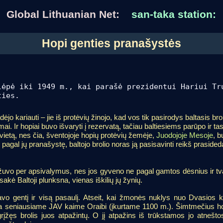
Global Lithuanian Net:
san-taka station:
Hopi genties pranašystės
ėpė iki 1949 m., kai parašė prezidentui Hariui Tr
ties.
 kariauti – jie iš protėvių žinojo, kad vos tik pasirodys baltasis bro
. Ir hopiai buvo išvaryti į rezervatą, tačiau baltiesiems parūpo ir tas
vietą, nes čia, šventojoje hopių protėvių žemėje,
Juodojoje Mesoje
, b
pagal jų pranašystę, baltojo brolio noras ją pasisavinti reikš prasided
nės žuvo per apsivalymus, nes jos gyveno ne pagal gamtos dėsnius ir tva
kė Baltoji plunksna, vienas iškilių jų žynių.
savo gentį ir visą pasaulį. Atseit, kai žmonės nuklys nuo Dvasios ke
ma seniausiame JAV kaime Oraibi (įkurtame 1100 m.). Šimtmečius ho
grįžęs brolis juos atpažintų. O jį atpažins iš trūkstamos jo atneš