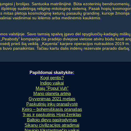
, jungėsi į brolijas. Santuoka matrilinijinė. Būta ezoterinių bendruomeni
išplėtoję sudėtingą religinę-mitologinę sistemą. Pasak hopių kosmogon
tas mitas plėtoja kosmologinę keturių pasaulių grandinę, kurioje žmonija
tualiniai vaidinimai su lėlėmis arba medinėmis kaukėmis.
zonos valstijoje. Savo tamsią spalvą įgavo dėl spygliuočių-kadagių miškų
„Peabody“ kompanija čia pradėjo dviejose vietose atviru būdu kasti angl
ėdį prieš šią veiklą. „Kayenta“ karjere operacijos nutrauktos 2019 m.
imas buvo panaikintas. Tačiau kartu dalis indėnų rezervate prarado dar
Papildomai skaitykite:
Kogi gentis?
Indigo vaikai
Majų "Popul Vuh"
Mano planeta artėja
Gyvenimas 2021 metais
Paskutinių inkų pranašystė
Keiro – bohemiškasis pranašas
9-as ir paskutinis Hopi ženklas
Baltojo dievo pasirodymas
Sikanų civilizacijos atradimai
Naujojo tūkstantmečio vaikai