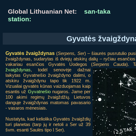
Global Lithuanian Net:
san-taka
station:
Gyvatės žvaigždyn
Gyvatės žvaigždynas
(
Serpens, Ser
) – šiaurės pusrutulio pus
žvaigždynas, sudarytas iš dviejų atskirų dalių – ryčiau esanči
vakariau esančios Gyvatės Uodegos (
Serpens Cauda
). T
žvaigždynas
,
todėl senovėje dažnai
laikytas Gyvatnešio žvaigždyno dalimi, o
atskiru žvaigždynu tapo tik 1922 m.
Vizualiai gyvatės kūnas vaizduojamas kaip
esantis už
Gyvatnešio
nugaros. Jame per
100 akimi regimų žvaigždžių. Lietuvos
danguje žvaigždynas matomas pavasario
- vasaros mėnesiais.
Nustatyta, kad keliolika Gyvatės žvaigždių
turi planetas (tarp jų ir netoli
a
Ser už 39
švm. esanti Saulės tipo
l
Ser).