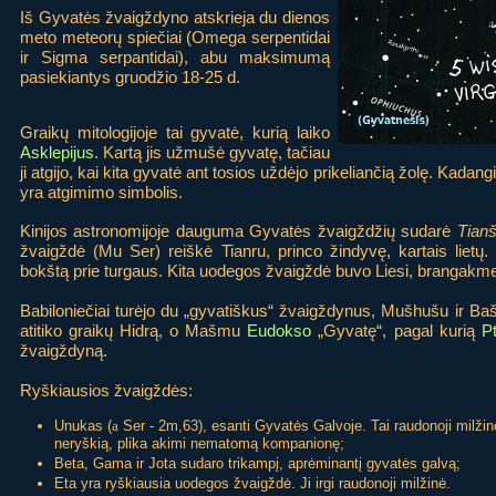
Iš Gyvatės žvaigždyno atskrieja du dienos
meto meteorų spiečiai (Omega serpentidai
ir Sigma serpantidai), abu maksimumą
pasiekiantys gruodžio 18-25 d.
Graikų mitologijoje tai gyvatė, kurią laiko
Asklepijus
. Kartą jis užmušė gyvatę, tačiau
ji atgijo, kai kita gyvatė ant tosios uždėjo prikeliančią žolę. Kada
yra atgimimo simbolis.
Kinijos astronomijoje dauguma Gyvatės žvaigždžių sudarė
Tianš
žvaigždė (Mu Ser) reiškė Tianru, princo žindyvę, kartais lietų.
bokštą prie turgaus. Kita uodegos žvaigždė buvo Liesi, brangakm
Babiloniečiai turėjo du „gyvatiškus“ žvaigždynus, Mušhušu ir Ba
atitiko graikų Hidrą, o Mašmu
Eudokso
„Gyvatę“, pagal kurią
P
žvaigždyną.
Ryškiausios žvaigždės:
Unukas (
a
Ser - 2m,63), esanti Gyvatės Galvoje. Tai raudonoji milžin
neryškią, plika akimi nematomą kompanionę;
Beta, Gama ir Jota sudaro trikampį, aprėminantį gyvatės galvą;
Eta yra ryškiausia uodegos žvaigždė. Ji irgi raudonoji milžinė.