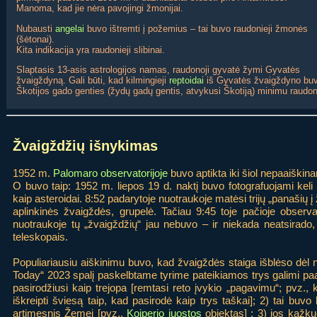
Manoma, kad jie nėra pavojingi žmonijai.
Nubausti
angelai
buvo ištremti į požemius – tai buvo raudonieji žmonės
(šėtonai).
Kita indikacija yra raudonieji slibinai.
Slaptasis 13-asis astrologijos namas, raudonoji gyvatė žymi Gyvatės
žvaigždyną. Gali būti, kad kilmingieji
reptoidai
iš Gyvatės žvaigždyno buvo 
Škotijos gado genties (žydų gadų gentis, atvykusi Škotiją) minimu raudon
Žvaigždžių išnykimas
1952 m.
Palomaro observatorijoje
buvo aptikta iki šiol nepaaiškin
O buvo taip: 1952 m. liepos 19 d. naktį buvo fotografuojami keli
kaip asteroidai. 8:52 padarytoje nuotraukoje matėsi trijų „panašių 
aplinkinės žvaigždės, grupelė. Tačiau 9:45 toje pačioje observat
nuotraukoje tų „žvaigždžių“ jau nebuvo – ir niekada neatsirado, n
teleskopais.
Populiariausiu aiškinimu buvo, kad žvaigždės staiga išblėso dėl
Today“ 2023 spalį paskelbtame tyrime pateikiamos trys galimi paa
pasirodžiusi kaip trejopa [remtasi reto įvykio „pagavimu“; pvz., k
iškreipti šviesą taip, kad pasirodė kaip trys taškai]; 2) tai buvo
artimesnis Žemei [pvz.,
Koiperio juostos
objektas] ; 3) jos kažk