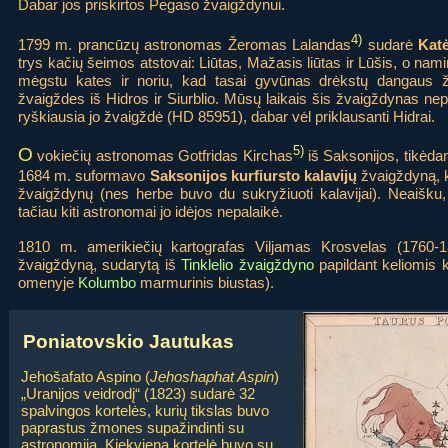
Dabar jos priskirtos Pegaso žvaigždynui.
4)
1799 m. prancūzų astronomas Žeromas Lalandas
sudarė
Kat
trys kačių šeimos atstovai: Liūtas, Mažasis liūtas ir Lūšis, o nam
mėgstu kates ir noriu, kad tasai gyvūnas drėkstų dangaus ž
žvaigždes iš Hidros ir Siurblio. Mūsų laikais šis žvaigždynas ne
ryškiausia jo žvaigždė (HD 85951), dabar vėl priklausanti Hidrai.
5)
O
vokiečių astronomas Gotfridas Kirchas
iš Saksonijos, tikėda
1684 m. suformavo
Saksonijos kurfiursto kalavijų
žvaigždyną, k
žvaigždynų (nes herbe buvo du sukryžiuoti kalavijai). Neaišku,
tačiau kiti astronomai jo idėjos nepalaikė.
1810 m. amerikiečių kartografas Viljamas Krosvelas (1760-
žvaigždyną, sudarytą iš
Tinklelio žvaigždyno
papildant keliomis 
omenyje
Kolumbo
marmurinis biustas).
Poniatovskio Jautukas
Jehošafato Aspino (
Jehoshaphat Aspin
)
„Uranijos veidrodį“ (1823) sudarė 32
spalvingos kortelės, kurių tikslas buvo
paprastus žmones supažindinti su
astronomija. Kiekviena kortelė buvo su