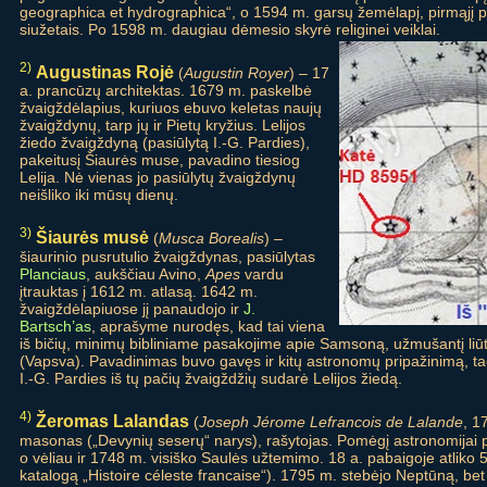
geographica et hydrographica“, o 1594 m. garsų žemėlapį, pirmąjį pa
siužetais. Po 1598 m. daugiau dėmesio skyrė religinei veiklai.
2)
Augustinas Rojė
(
Augustin Royer
) – 17
a. prancūzų architektas. 1679 m. paskelbė
žvaigždėlapius, kuriuos ebuvo keletas naujų
žvaigždynų, tarp jų ir Pietų kryžius. Lelijos
žiedo žvaigždyną (pasiūlytą I.-G. Pardies),
pakeitusį Šiaurės muse, pavadino tiesiog
Lelija. Nė vienas jo pasiūlytų žvaigždynų
neišliko iki mūsų dienų.
3)
Šiaurės musė
(
Musca Borealis
) –
šiaurinio pusrutulio žvaigždynas, pasiūlytas
Planciaus
, aukščiau Avino,
Apes
vardu
įtrauktas į 1612 m. atlasą. 1642 m.
žvaigždėlapiuose jį panaudojo ir
J.
Bartsch’as
, aprašyme nurodęs, kad tai viena
iš bičių, minimų bibliniame pasakojime apie Samsoną, užmušantį liūt
(Vapsva). Pavadinimas buvo gavęs ir kitų astronomų pripažinimą, ta
I.-G. Pardies iš tų pačių žvaigždžių sudarė Lelijos žiedą.
4)
Žeromas Lalandas
(
Joseph Jérome Lefrancois de Lalande
, 1
masonas („Devynių seserų“ narys), rašytojas. Pomėgį astronomijai 
o vėliau ir 1748 m. visiško Saulės užtemimo. 18 a. pabaigoje atliko 5
katalogą „Histoire céleste francaise“). 1795 m. stebėjo Neptūną, be