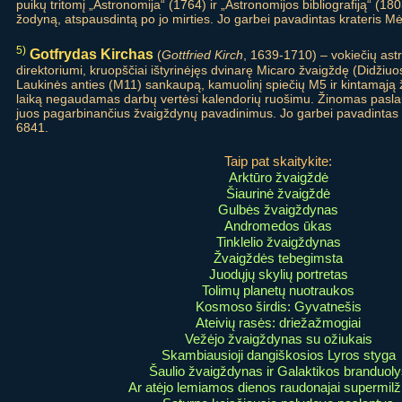
puikų tritomį „Astronomija“ (1764) ir „Astronomijos bibliografiją“ (180
žodyną, atspausdintą po jo mirties. Jo garbei pavadintas krateris Mė
5)
Gotfrydas Kirchas
(
Gottfried Kirch
, 1639-1710) – vokiečių ast
direktoriumi, kruopščiai ištyrinėjęs dvinarę Micaro žvaigždę (Didžiuo
Laukinės anties (M11) sankaupą, kamuolinį spiečių M5 ir kintamąją
laiką negaudamas darbų vertėsi kalendorių ruošimu. Žinomas pasl
juos pagarbinančius žvaigždynų pavadinimus. Jo garbei pavadintas kr
6841.
Taip pat skaitykite:
Arktūro žvaigždė
Šiaurinė žvaigždė
Gulbės žvaigždynas
Andromedos ūkas
Tinklelio žvaigždynas
Žvaigždės tebegimsta
Juodųjų skylių portretas
Tolimų planetų nuotraukos
Kosmoso širdis: Gyvatnešis
Ateivių rasės: driežažmogiai
Vežėjo žvaigždynas su ožiukais
Skambiausioji dangiškosios Lyros styga
Šaulio žvaigždynas ir Galaktikos branduoly
Ar atėjo lemiamos dienos raudonajai supermilž