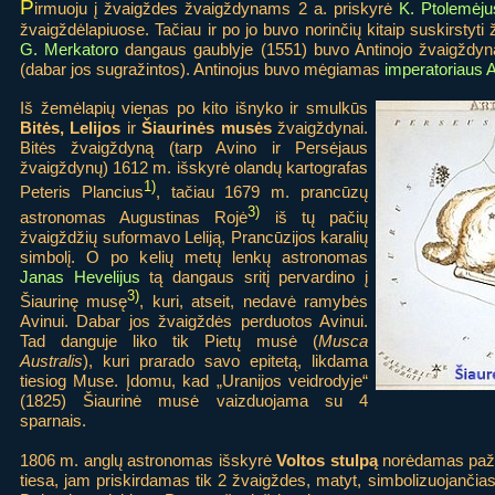
P
irmuoju į žvaigždes žvaigždynams 2 a. priskyrė
K. Ptolemėju
žvaigždėlapiuose. Tačiau ir po jo buvo norinčių kitaip suskirstyt
G. Merkatoro
dangaus gaublyje (1551) buvo Antinojo žvaigždynas
(dabar jos sugražintos). Antinojus buvo mėgiamas
imperatoriaus 
Iš žemėlapių vienas po kito išnyko ir smulkūs
Bitės, Lelijos
ir
Šiaurinės musės
žvaigždynai.
Bitės žvaigždyną (tarp Avino ir Persėjaus
žvaigždynų) 1612 m. išskyrė olandų kartografas
1)
Peteris Plancius
, tačiau 1679 m. prancūzų
3)
astronomas Augustinas Rojė
iš tų pačių
žvaigždžių suformavo Leliją, Prancūzijos karalių
simbolį. O po kelių metų lenkų astronomas
Janas Hevelijus
tą dangaus sritį pervardino į
3)
Šiaurinę musę
, kuri, atseit, nedavė ramybės
Avinui. Dabar jos žvaigždės perduotos Avinui.
Tad danguje liko tik Pietų musė (
Musca
Australis
), kuri prarado savo epitetą, likdama
tiesiog Muse. Įdomu, kad „Uranijos veidrodyje“
(1825) Šiaurinė musė vaizduojama su 4
sparnais.
1806 m. anglų astronomas išskyrė
Voltos stulpą
norėdamas pažy
tiesa, jam priskirdamas tik 2 žvaigždes, matyt, simbolizuojančias 