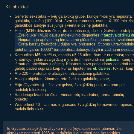
Kiti objektai:
Seiferto sekstetas – 6-ių galaktikų grupė, kurioje 4-ios yra neįprasta
galaktikų spiečių (100 tūkst. švm skersmens), esanti už 190 mln. š
galaktikos ateityje susijungs į vieną elipsinę galaktiką;
Erelio (
M16
) difuzinis ūkas, įtraukiantis dujų-dulkių „Sutvėrimo stulp
„Erelio ūke“ (M16) gausu molekulinio deguonies ir
tarpžvaigždinių d
Neįprastą jo apšvietimą lemia jame glūdinčios jaunos ultravioletinė
Greta karštų žvaigždžių dujos yra jonizuotos. Stiprus ultravioletinis 
o
todėl sritys su 10000
temperatera debesys švyti ir vadinami šviesiai
Kamuolinis
M5
spiečius, esantis už 25 tūkst. švm. ir nuo mūsų tols
kintamojo ryškio žvaigždžių ir yra du milisekundiniai
pulsarai
, kurių v
išmatuoti spiečiaus judėjimą. Klasteris buvo panaudotas patikrinti n
galėtų padėti suprasti kaip kurias hipotetines
el. daleles
, tokias, kai
Arp 220 – prototipinė ultraryški infraraudonoji galaktika;
Hoag‘o objektas, žinomas reta žiedinių galaktikų klase;
q
Alija (Gyvatės
) – žalsvai gelsvų žvaigždžių pora, matoma per
nedidelį teleskopą.
Raudonojo kvadrato ūkas, vienas retų kvadratinę formą turinčių
objektų;
Westerhout 40 – artimas ir gausaus žvaigždžių formavimosi rajonas,
molekulinis ūkas
Iš Gyvatės žvaigždyno atvyko mytilų (
mythilae
) rasės ateiviai. Jie
pirmąkart pastebėti 1965 m. ir dažniausiai stebėti prie Antarktidos.