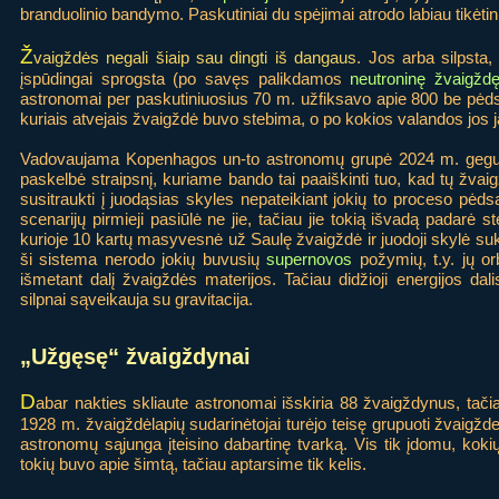
branduolinio bandymo. Paskutiniai du spėjimai atrodo labiau tikėtini
Ž
vaigždės negali šiaip sau dingti iš dangaus
. Jos arba silpsta
įspūdingai sprogsta (po savęs palikdamos
neutroninę žvaigžd
astronomai per paskutiniuosius 70 m. užfiksavo apie 800 be pėds
kuriais atvejais žvaigždė buvo stebima, o po kokios valandos jos 
Vadovaujama Kopenhagos un-to astronomų grupė 2024 m. geguž
paskelbė straipsnį, kuriame bando tai paaiškinti tuo, kad tų žvai
susitraukti į juodąsias skyles nepateikiant jokių to proceso pėds
scenarijų pirmieji pasiūlė ne jie, tačiau jie tokią išvadą padar
kurioje 10 kartų masyvesnė už Saulę žvaigždė ir juodoji skylė su
ši sistema nerodo jokių buvusių
supernovos
požymių, t.y. jų or
išmetant dalį žvaigždės materijos. Tačiau didžioji energijos dal
silpnai sąveikauja su gravitacija.
„Užgęsę“ žvaigždynai
D
abar nakties skliaute astronomai išskiria 88 žvaigždynus, tačia
1928 m. žvaigždėlapių sudarinėtojai turėjo teisę grupuoti žvaigžde
astronomų sąjunga įteisino dabartinę tvarką. Vis tik įdomu, kok
tokių buvo apie šimtą, tačiau aptarsime tik kelis.