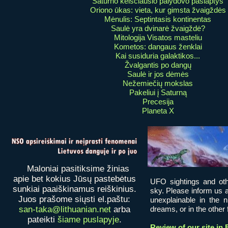
Saturno keisčiausio palydovo paslaptys
Oriono ūkas: vieta, kur gimsta žvaigždės
Mėnulis: Septintasis kontinentas
Saulė yra dvinarė žvaigždė?
Mitologija Visatos masteliu
Kometos: dangaus ženklai
Kai susiduria galaktikos...
Žvalgantis po dangų
Saulė ir jos dėmės
Nežemiečių mokslas
Pakeliui į Saturną
Precesija
Planeta X
Maloniai pasitiksime žinias
apie bet kokius Jūsų pastebėtus
UFO sightings and oth
sunkiai paaiškinamus reiškinius.
sky. Please inform us a
Juos prašome siųsti el.paštu:
unexplainable in the 
san-taka@lithuanian.net
arba
dreams, or in the other fi
pateikti
šiame puslapyje
.
Review of our site in 