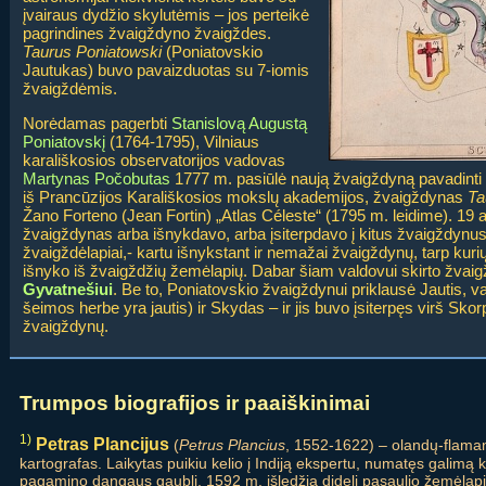
įvairaus dydžio skylutėmis – jos perteikė
pagrindines žvaigždyno žvaigždes.
Taurus Poniatowski
(Poniatovskio
Jautukas) buvo pavaizduotas su 7-iomis
žvaigždėmis.
Norėdamas pagerbti
Stanislovą Augustą
Poniatovskį
(1764-1795), Vilniaus
karališkosios observatorijos vadovas
Martynas Počobutas
1777 m. pasiūlė naują žvaigždyną pavadinti 
iš Prancūzijos Karališkosios mokslų akademijos, žvaigždynas
Ta
Žano Forteno (Jean Fortin) „Atlas Céleste“ (1795 m. leidime). 19 
žvaigždynas arba išnykdavo, arba įsiterpdavo į kitus žvaigždynus
žvaigždėlapiai,- kartu išnykstant ir nemažai žvaigždynų, tarp kuri
išnyko iš žvaigždžių žemėlapių. Dabar šiam valdovui skirto žvaig
Gyvatnešiui
. Be to, Poniatovskio žvaigždynui priklausė Jautis, 
šeimos herbe yra jautis) ir Skydas – ir jis buvo įsiterpęs virš Skorp
žvaigždynų.
Trumpos biografijos ir paaiškinimai
1)
Petras Plancijus
(
Petrus Plancius
, 1552-1622) – olandų-flama
kartografas. Laikytas puikiu kelio į Indiją ekspertu, numatęs galimą
pagamino dangaus gaublį. 1592 m. išledžia didelį pasaulio žemėlap