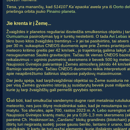
Tiesa, yra manančių, kad
514107 Ka`epaoka`awela
yra iš
Oorto de
priešinga orbita įsuko
Pinaino planeta
.
Jie krenta ir į Žemę...
Žvaigždės ir planetos reguliariai išsviedžia smulkesnius objektu į t
Oumuamua
pasirodymas lyg ir turėtų nestebinti. O tada
Avi Lebas
i
tikro buvo kitos žvaigždės tremtinys – ir jei tai pasitvirtins, tai at
per 30 m. sukauptus CNEOS duomenis apie prie Žemės priartėjusius 
meteoro kritimo greitis per 42 km/sek., jo trajektoriją galima laikyti 
nesugaunamas Saulės gravitacijos. Tačiau tik vienas CNEOS bazės į
reikalavimus – ugninis pusmetrio skersmens ir beveik
500 kg meteo
Naujosios Gvinėjos pakrantėje į Žemės atmosferą įskrido 44 km/sek. 
Ramiojo vandenyno. Tačiau CNEOS duomenis reikia interpretuoti atsa
apie neapibrėžtumo šaltinius slaptuose palydovų matavimuose.
Dar jiedu spėja, kad tarpžvaigždiniai objektai su Žeme susiduria ne
per visą Žemės gyvavimo istoriją jų susidarytų beveik pusė milijardo.
kurie jų tarp žvaigždžių gali pernešti gyvybės sporas.
G
ali būti, kad smulkučiai vandenyno dugne rasti metaliniai rutuliuka
meteorito, nes juos ištyrę mokslininkai sako, kad jie nesutampa su
matytu. Tos sferulės, apie 700, rastos 2023 m.
A. Lebo
surengtos ek
Naujosios Gvinėjos krantų metu; jie yra 0,05-1,3 mm skersmens (eks
parėmė Ch. Hoskinson’as, „Cardano“ blokų grandinės (
blokchain
) 
ištirtų turi neįprastą sudėtį: juose gausu berilio, lantano ir urano, ta
rutuliukais. Ir kartu jie turi mažai elementų, kurie išsilaksto veikiant