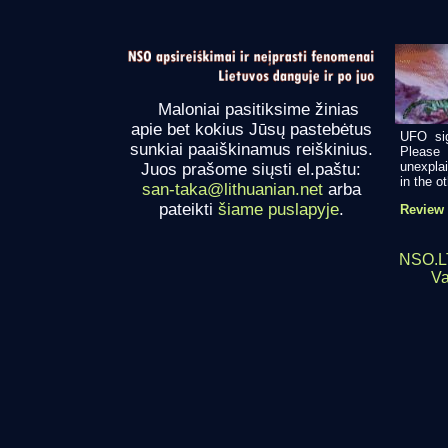
Maloniai pasitiksime žinias
apie bet kokius Jūsų pastebėtus
UFO sig
sunkiai paaiškinamus reiškinius.
Please
unexplai
Juos prašome siųsti el.paštu:
in the ot
san-taka@lithuanian.net
arba
pateikti
šiame puslapyje
.
Review 
NSO.LT
Va