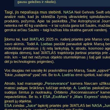
gausu geležies ir nikelio).
Taigi, jis nepaliauja mus stebinti.
NASA
Neil Gehrels Swift orb
analizė rodo, kad jis skleidžia žymią ultravioletinį spinduliav
produkto, požymis. Apie tai paskelbta „The Astrophysical Jou
netenka net 40 kg vandens – ir tai vyksta gana toli Saulės, mažda
gerokai arčiau Saulės – taigi kažkas kita skatina garuoti vandenį.
Į
domu tai, kad
3I/ATLAS
2025 m. rudenį priartės prie Marso vos p
savo akimis. Todėl
A. Loebas
pasiūlė panaudoti aplink Marsą be
mokslinius prietaisus į šį retą lankytoją. Ir, atrodo, kosmoso a
atkreipia dėmesį, kad 3I/ATLAS trajektorija įtartinai priartėja prie
mln. km – tad net nežymus objekto stumtelėjimas į šalį gali suke
dėl jo technologinės prigimties).
Vos daugiau nei savaitę iki praskridimo pro Marsą, Saulė „spjovė“ p
Tokie „sutapimai“ ypač reti. Be to
A. Loeb’as
ėmė spėlioti, kad obj
Atrodo, kad marsaeigio „
Perseverance
“ kamera
Navcam
užfiksa
matosi pailgas brūkšnys tuščioje erdvėje.
A. Loeb’as
paskaičiavo 
sudėjus šimtus jo nuotraukų. Orbiterio „Reconnaissance“ kamer
nepaviešintos. Be to, ir
ESA
„
ExoMars
“ ir „
Mars Express
“ stoty
įprasti jų objektai.
ESA
zondas „
Juice
“ lapkritį priartės prie 3I/ATLAS bei
NASA
„
Jun
duomenų kaip jis „vystosi“ artėdamas prie Saulės.