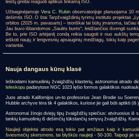
leistų greitai reaguoti aptikus tinkamą ISO.
Užbaiginėjamoje
Vera C. Rubin
observatorijoje planuojama 10 me
dešimtis ISO. O štai Tarpžvaigždinių tyrimų instituto projektas „Ly
orbitos (2025 m. pavasaris) – teoriškai tai būtų įmanoma, tačiau l
Jau buvo išbandomos „Saulės burės“, leidžiančios išvengti sunkių 
Be to, prie ISO artėjantį zondą reikia saugoti ir nuo aukštų tem
ieškoti naujų ir lengvesnių apsauginių medžiagų, tokių kaip page
variantai.
Nauja dangaus kūnų klasė
Ieškodami kamuolinių žvaigždžių klasterių, astronomai atrado did
teleskopu
padarytose NGC 1023 lęšio formos galaktikos nuotraukos
Juos atrado Kalifornijos un-to profesorius Jean Brodie su Soeren
Hubble archyve tėra tik 4 galaktikos, kuriose jie gali būti aptikti (iš j
Astronomai žinojo dviejų tipų žvaigždžių spiečius: atviruosius iš 
tankių kamuolinių iš dešimčių tūkstančių senyvų žvaigždžių. Kamu
Naujieji objektai atrodo esą tokio pat amžiaus kaip ir kamuolin
šviesmečių skersmens, tai blyškūs naujieji - 50-100. Taipogi jie s