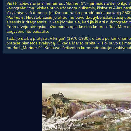
Vis tik labiausiai prisimenamas „Mariner 9“, - pirmiausia dėl jo ilgo
kartografavimą. Viskas buvo uždengta dulkėmis, išskyrus 4-ias paslapt
iškylantys virš debesų. Įstriža nuotrauka parodė palei pusiaują 250
Marineris
. Nuostabiausiu jo atradimu buvo daugybė išdžiūvusių upių 
šiltesnis ir drėgnesnis. Ir kas įdomiausia, kad jis iš arti nufotograf
Fobo atveju pirmąsias užuominas apie keistas keteras. Taip Marsas 
apgyvendinto pasaulio.
Tada jo darbą pratęsė „Vikingai“ (1976-1980), o tada po kankinam
pratęsė planetos žvalgybą. O kada Marso orbita iki šiol buvo užimta 
randasi „Mariner 9“. Kai buvo išeikvotas kuras orientacijos valdymu