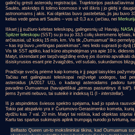
galinčių grėsti asteroidų registracijai. Trajektorijos paskaičiavimai
Saulės, atskridęs iš tolimo kosmoso ir vėl iškris į jo glėbį ir dau
astronomams į akis. Kai objektas buvo pastebėtas, jis jau buvo 3
kelias vedė gana arti Saulės – vos už 0,3 a.v. (arčiau, nei
Merkurij
Iškart į jį sužiuro keletas teleskopų, galingesnių už Havajų.
NASA
j
Spitzer teleskopu
(SST) su jo su jo 33,5 colių skersmens lęšiais, k
arčiausiai, už kokių 15 mln. km. Vis tik „Oumuamua“ liko pernely
– kas irgi buvo „vertingas pasiekimas“, nes leido suprasti jo dydį 
Vis tik SST aptiko, kad kūno atspindėjimas yra apie 10 k. didesnis
Matyt, skrendant per tarpžvaigždinę erdvę jos išorinio apvalkalo d
išsiskyrusios esant prie žvaigždės, vėl sušalo, sukurdamos blizgų
Pradžioje svečią priėmė kaip kometą ir jį pagal taisykles pažymė
Tačiau net galingiausi teleskopai neįžvelgė uodegos, tad perk
asteroidus (A/2017 U1), o kadangi asteroidams padoru turėt
pavadino
Oumuamua
(havajietiškai „pirmas pasiuntinys iš toli“)
jiems žymėti nebuvo, tai suteikė ir indeksą I1 (I -
interstellar
).
Iš jo atspindėtos šviesos spektro spėjama, kad jo spalva rausvok
Tokio pat atspalvio yra ir Čuriumovo-Gerasimenko kometa, kurią 
dydžiu kas 7 val. 20 min. Matyt tai reiškia, kad objektas stipriai 
Kartu tas spartus sukimąsis aplink trumpąją nurodo jo tvirtumą, nel
Belfasto Queen un-to mokslininkai tikina, kad Oumuamua sud