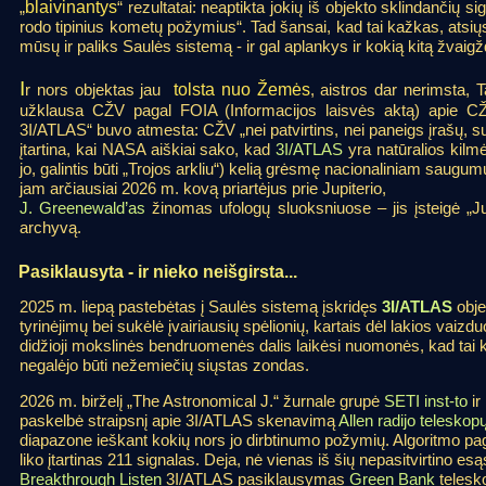
„
blaivinantys
“ rezultatai: neaptikta jokių iš objekto sklindančių sig
rodo tipinius kometų požymius“. Tad šansai, kad tai kažkas, atsiųs
mūsų ir paliks Saulės sistemą - ir gal aplankys ir kokią kitą žvaig
I
r nors objektas jau
tolsta nuo Žemės
, aistros dar nerimsta, 
užklausa CŽV pagal FOIA (Informacijos laisvės aktą) apie CŽV
3I/ATLAS“ buvo atmesta: CŽV „nei patvirtins, nei paneigs įrašų, s
įtartina, kai NASA aiškiai sako, kad
3I/ATLAS
yra natūralios kilmė
jo, galintis būti „Trojos arkliu“) kelią grėsmę nacionaliniam saugumui
jam arčiausiai 2026 m. kovą priartėjus prie Jupiterio,
J. Greenewald’as
žinomas ufologų sluoksniuose – jis įsteigė „J
archyvą.
Pasiklausyta - ir nieko neišgirsta...
2025 m. liepą pastebėtas į Saulės sistemą įskridęs
3I/ATLAS
obje
tyrinėjimų bei sukėlė įvairiausių spėlionių, kartais dėl lakios vaizdu
didžioji mokslinės bendruomenės dalis laikėsi nuomonės, kad tai kome
negalėjo būti nežemiečių siųstas zondas.
2026 m. birželį „The Astronomical J.“ žurnale grupė
SETI inst-to
ir
paskelbė straipsnį apie 3I/ATLAS skenavimą
Allen radijo telesko
diapazone ieškant kokių nors jo dirbtinumo požymių. Algoritmo pag
liko įtartinas 211 signalas. Deja, nė vienas iš šių nepasitvirtino e
Breakthrough Listen
3I/ATLAS pasiklausymas
Green Bank
telesk