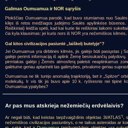
Galimas Oumuamua ir NOR sąryšis
Plokščias Oumuamua parodė, kad buvo stumiamas nuo Saulės tar
kilęs iš retos medžiagos judėjimo Saulės apylinkėse būsenos.
Reiškiniai) leidžia spėti, kad kai kurie tie reiškiniai laikomi suke
čia kyla klausimas: jei kuris nors iš NOR yra nežemiškos kilmės,
Gal kitos civilizacijos pasiuntė „laiškelį butelyje“?
Jei Oumuamua yra dirbtinės kilmės, jis galėjo būti pasiųstas į Sau
galėjo perimti informaciją iš aplink Žemę besisukančių palydovų.
pirmtakas galėjo į Žemės atmosferą paleisti neaptinkamus zo
galėtume geriau aptarinėti tas galimybes, privalome geriau supras
Oumuamua ne tik turėjo anomalią trajektoriją, bet ir „Spitzer“ orb
molekulių. Ir vis tik jis buvo apie 10 k. ryškesnis nei tipinė k
Oumuamua ypatybes?
Ar pas mus atskrieja nežemiečių erdvėlaivis?
*)
Ar negali būti, kad keistas tarpžvaigždinis objektas 3I/ATLAS
, 
nežemiškos civilizacijos pasiuntinys, o ne taikus asteroidas ar k
m. sakė, kad ir
Oumuamua
tarpžvaigždinis objektas yra sukurta