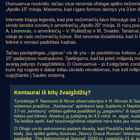
Oumuamua nuskrido, tačiau visai neseniai ufologai aptiko nežemieč
„Apollo-15” misija. Manoma, kad cigaro formos darinys yra 3 km i
Internete klajoja legenda, kad prie nežemiečių laivo Mėnulyje dar 
skrido bendra sovietų ir amerikiečių „Apollo-20” misija. Iš rusų pu
A. Leonovas
, o amerikiečių – V. Rutledžas ir M. Snaider. Tariamai,
viduje jie rado nežemiečių kūnus. Bet neseniai išsiaiškinta, kad ši i
feikinė ir remiasi padirbtais kadrais.
Tačiau paslaptingas „cigaras“ vis tik yra – jis pastebimas keliose „
15“ padarytose nuotraukose. Spėliojama, kad tai prieš milijardą m
avariją patyręs žvaigždėlėkis. O Oumuamua – jo žvalgybinis zon
kuris irgi sugedo ir dabar toliau skraido nevaldomas, kas keli milij
sugrįžtantis į Saulės sistemą.
Kentaurai iš kitų žvaigždžių?
Tyrinėtojai F. Namouni iš Nicos observatorijos ir H. Morais iš S
sistemos pradžios. „Kentaurai“ aptinkami tarp Jupiterio ir Neptūn
17-os „kentaurų“ orbitas galima paaiškinti jų „pagavimu” iš tarpž
tokios pat kilmės. Atsekus jų judėjimą iki 4,5 mlrd. m. atgal, nus
Tai leidžia spėti, kad tarpžvaigždiniai objektai nėra toks jau retas
O Ohajo un-to astronomai padarė išvadą, kad Paukščių take tiesio
kiekį. Jas aptikti galėtų būsimas „Nancy Grace Roman“ teleskopas,
paskelbė „The Astronomical Journal“ 2020 m. rugpjūčio 21 d. n