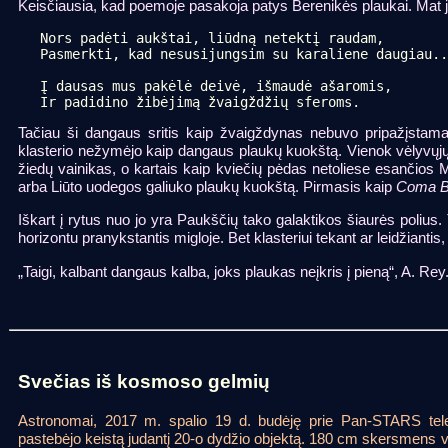
Keisčiausia, kad poemoje pasakoja patys Berenikės plaukai. Mat ji
Nors padėti aukštai, liūdną netektį raudam,

Pasmerkti, kad nesusijungsim su karaliene daugiau..
Į dausas mus pakėlė deivė, išmaudė ašaromis,

Ir padidino žibėjimą žvaigždžių sferoms.
Tačiau ši dangaus sritis kaip žvaigždynas nebuvo pripažįstama 
klasterio nežymėjo kaip dangaus plaukų kuokštą. Vienok vėlyvųjų
žiedų vainikas, o kartais kaip kviečių pėdas netoliese esančios
arba Liūto uodegos galiuko plaukų kuokštą. Pirmasis kaip
Coma B
Iškart į rytus nuo jo yra Paukščių tako galaktikos šiaurės polius.
horizontu pranykstantis migloje. Bet klasteriui tekant ar leidžiantis
„Taigi, kalbant dangaus kalba, joks plaukas neįkris į pieną“, A. R
Svečias iš kosmoso gelmių
Astronomai, 2017 m. spalio 19 d. budėję prie Pan-STARS tel
pastebėjo keistą judantį 20-o dydžio objektą. 180 cm skersmens v