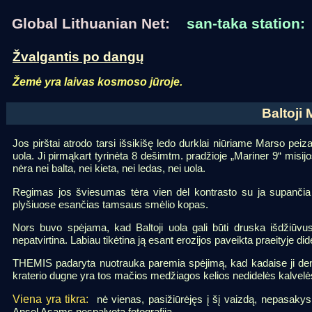
Global Lithuanian Net:
san-taka station:
Žvalgantis po dangų
Žemė yra laivas kosmoso jūroje.
Baltoji
Jos pirštai atrodo tarsi išsikišę ledo durklai niūriame Marso peiz
uola. Ji pirmąkart tyrinėta 8 dešimtm. pradžioje „Mariner 9“ mis
nėra nei balta, nei kieta, nei ledas, nei uola.
Regimas jos šviesumas tėra vien dėl kontrasto su ja supančia 
plyšiuose esančias tamsaus smėlio kopas.
Nors buvo spėjama, kad Baltoji uola gali būti druska išdžiūvu
nepatvirtina. Labiau tikėtina ją esant erozijos paveikta praeityje
THEMIS padaryta nuotrauka paremia spėjimą, kad kadaise ji deng
kraterio dugne yra tos mačios medžiagos kelios nedidelės kalvelė
Viena yra tikra:
nė vienas, pasižiūrėjęs į šį vaizdą, nepasakys,
Ansel Asams nespalvotą fotografiją.