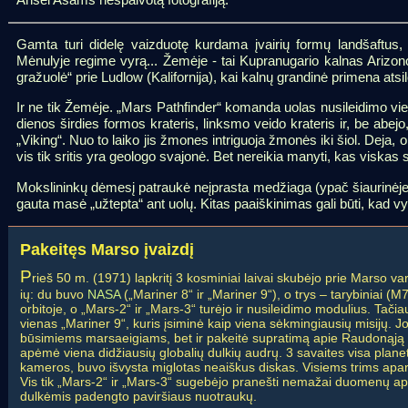
Gamta turi didelę vaizduotę kurdama įvairių formų landšaftus
Mėnulyje regime vyrą... Žemėje - tai Kupranugario kalnas Arizon
gražuolė“ prie Ludlow (Kalifornija), kai kalnų grandinė primena atsi
Ir ne tik Žemėje. „Mars Pathfinder“ komanda uolas nusileidimo vi
dienos širdies formos krateris, linksmo veido krateris ir, be abe
„Viking“. Nuo to laiko jis žmones intriguoja žmonės iki šiol. Deja, 
vis tik sritis yra geologo svajonė. Bet nereikia manyti, kas viska
Mokslininkų dėmesį patraukė neįprasta medžiaga (ypač šiaurinėje
gauta masė „užtepta“ ant uolų. Kitas paaiškinimas gali būti, kad v
Pakeitęs Marso įvaizdį
P
rieš 50 m. (1971) lapkritį 3 kosminiai laivai skubėjo prie Marso var
ių: du buvo
NASA
(„Mariner 8“ ir „Mariner 9“), o trys – tarybiniai (M
orbitoje, o „Mars-2“ ir „Mars-3“ turėjo ir nusileidimo modulius. Tač
vienas „Mariner 9“, kuris įsiminė kaip viena sėkmingiausių misijų. J
būsimiems marsaeigiams, bet ir pakeitė supratimą apie Raudonąj
apėmė viena didžiausių globalių dulkių audrų. 3 savaites visa planet
kameros, buvo išvysta miglotas neaiškus diskas. Visiems trims apara
Vis tik „Mars-2“ ir „Mars-3“ sugebėjo pranešti nemažai duomenų apie
dulkėmis padengto paviršiaus nuotraukų.