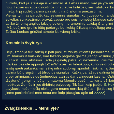
nurodo, kad jie atskrieję iš kosmoso. A. Lebas mano, kad jie yra at
ribų. Tačiau išvados ginčytinos (ir sulaukė kritikos), nes rutuliukai
metų. Ir jų sudėtį galima paaiškinti natūraliomis priežastimis.
Vienas tyrimas parodė, kad seisminis signalas, kurį Loebo komand
sukeltas sunkvežimio, pravažiavusio pro seismometrą Manuso saloj
atitiko žinomą anglies lakiųjų pelenų – pramoninių atliekų iš anglimi
IM1 judėjimo greitis būtų padaręs bet kokią išlikusią medžiagą aero
Tačiau Loebas griežtai atmetė kiekvieną kritiką.
Kosminis švyturys
Beje, žmonija turi šansą ir pati pasiųsti žinutę kitiems pasauliams. 
Dž. Klarkas išsiaiškino, kad lazerio pagalba galima įrengti kosminį 
20 tūkst. švm. atstumu. Tada jis galėtų patraukti nežemiškų civilizac
Klarkas pasiūlė apjungti 1-2 mW lazerĮ su teleskopu, kurio veidrodi
leistų gauti pakankamai ryškų infraraudonąjį spindulį, išskiriamą Sa
galima būtų siųsti ir užšifruotus signalus. Kažką panašaus galima būt
o per artimiausius dešimtmečius atsiras dar galingesni lazeriai. Opti
„švyturio“ įrengimui būtų nematoma Mėnulio pusė – tai kartu užtikrin
netrikdys Žemės ir jos dirbtinių palydovų. Tik štai, kaip įspėjo
S. Ho
atvykusių nežemiečių nieko gera mums nereiktų tikėtis – jie tiesiog 
jiems pasipriešinti mes neturime kaip (daugiau apie tai
>>>>>
).
Žvaigždėlėkis ... Mėnulyje?