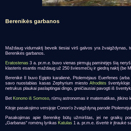
Berenikės garbanos
Maždaug vidurnaktį beveik tiesiai virš galvos yra žvaigždynas, t
Berenikės garbanos.
Eratostenas
3 a. pr.m.e. buvo vienas pirmųjų paminėjęs šią neryškią
klasteris esantis maždaug už 250 šviesmečių ir giedrą naktį (be M
Berenikė II buvo Egipto karalienė, Ptolemėjaus Euerfenes (arb
savo nuostabias kasas Zephyrium miesto
Afroditės
šventykloje 
netrukus plaukai paslaptingai dingo, greičiausiai pavogti iš šventyk
Bet
Konono iš Somoso
, rūmų astronomas ir matematikas, įtikino k
Kitoje pasakojimo versijoje Conon'o žvaigždyną parodė Ptolemėjui
Pasakojimas apie Berenikę būtų užmirštas, jei ne graikų p
„Garbanas“ romėnų lyrikas
Katulas
1 a. pr.m.e. išvertė ir įtraukė s