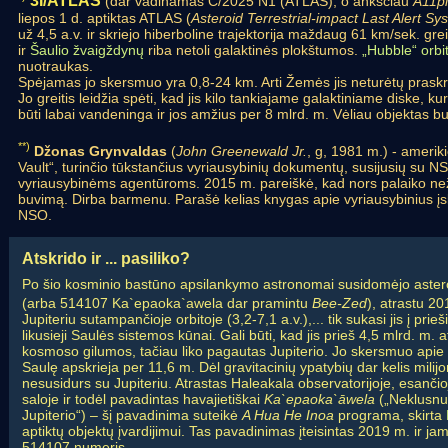
3I/ATLAS
(dar vadinamas C/2025 N1 (ATLAS), o anksčiau
A11p
liepos 1 d. aptiktas ATLAS (
Asteroid Terrestrial-impact Last Alert Sy
už 4,5 a.v. ir skriejo hiberboline trajektorija maždaug 61 km/sek. g
ir
Šaulio žvaigždynų
riba netoli galaktinės plokštumos.
„Hubble“ orbi
nuotraukas.
Spėjamas jo skersmuo yra 0,8-24 km. Arti Žemės jis neturėtų praskriet
Jo greitis leidžia spėti, kad jis kilo tankiajame galaktiniame diske, k
būti labai vandeninga ir jos amžius per 8 mlrd. m. Vėliau objektas b
**)
Džonas Grynvaldas
(
John Greenewald Jr.
, g, 1981 m.) - amerik
Vault“, turinčio tūkstančius vyriausybinių dokumentų, susijusių su
vyriausybinėms agentūroms. 2015 m. pareiškė, kad nors palaiko ne
buvimą. Dirba barmenu. Parašė kelias knygas apie vyriausybinius įs
NSO.
Atskrido ir ... pasiliko?
Po šio kosminio bastūno apsilankymo astronomai susidomėjo aster
(arba 514107 Ka`epaoka`awela dar pramintu
Bee-Zed
), atrastu 2
Jupiteriu sutampančioje orbitoje (3,2-7,1 a.v.),... tik sukasi jis į pri
likusieji Saulės sistemos kūnai. Gali būti, kad jis prieš 4,5 mlrd. m. a
kosmoso gilumos, tačiau liko pagautas Jupiterio. Jo skersmuo apie
Saulę apskrieja per 11,6 m. Dėl gravitacinių ypatybių dar kelis milij
nesusidurs su Jupiteriu. Atrastas Haleakala observatorijoje, esanči
saloje ir todėl pavadintas havajietiškai
Ka`epaoka`āwela
(„Neklusnu
Jupiterio“) – šį pavadinima suteikė
A Hua He Inoa
programa, skirta
aptiktų objektų įvardijimui. Tas pavadinimas įteisintas 2019 m. ir ja
514107 numeris.