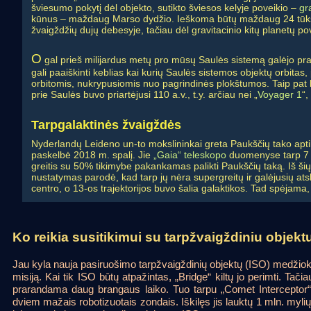
šviesumo pokytį dėl objekto, sutikto šviesos kelyje poveikio –
gra
kūnus – maždaug Marso dydžio. Ieškoma būtų maždaug 24 tūkst.
žvaigždžių dujų debesyje, tačiau dėl gravitacinio kitų planetų po
O
gal prieš milijardus metų pro mūsų Saulės sistemą galėjo pr
gali paaiškinti keblias kai kurių Saulės sistemos objektų orbi
orbitomis, nukrypusiomis nuo pagrindinės plokštumos. Taip pat ke
prie Saulės buvo priartėjusi 110 a.v., t.y. arčiau nei „
Voyager 1
“,
Tarpgalaktinės žvaigždės
Nyderlandų Leideno un-to mokslininkai greta Paukščių tako aptik
paskelbė 2018 m. spalį. Jie
„Gaia“ teleskopo
duomenyse tarp 7 ml
greitis su 50% tikimybe pakankamas palikti Paukščių taką. Iš šių 
nustatymas parodė, kad tarp jų nėra supergreitų ir galėjusių atskr
centro, o 13-os trajektorijos buvo šalia galaktikos. Tad spėjama, 
Ko reikia susitikimui su tarpžvaigždiniu objekt
Jau kyla nauja pasiruošimo tarpžvaigždinių objektų (ISO) medžio
misiją. Kai tik ISO būtų atpažintas, „Bridge“ kiltų jo perimti. Ta
prarandama daug brangaus laiko. Tuo tarpu „Comet Interceptor“ 
dviem mažais robotizuotais zondais. Iškilęs jis lauktų 1 mln. mylių