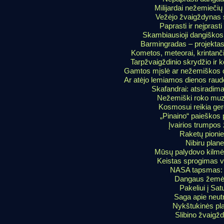
Milijardai nežemieči
Vežėjo žvaigždynas 
Paprasti ir neįprasti
Skambiausioji dangiškos
Barmingradas – projektas
Kometos, meteorai, krintanči
Tarpžvaigždinio skrydžio ir k
Gamtos mįslė ar nežemiškos ci
Ar atėjo lemiamos dienos raud
Skafandrai: atsiradimas
Nežemiški roko muzi
Kosmosui reikia ger
„Pinaino“ paieškos p
Įvairios trumpos 
Raketų pionie
Nibiru plane
Mūsų palydovo kilmė
Keistas sprogimas v
NASA tapsmas: i
Dangaus žemėl
Pakeliui į Sat
Saga apie neut
Nykštukinės pl
Slibino žvaigž