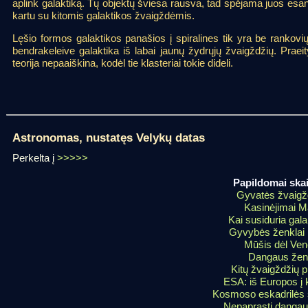
aplink galaktiką. Tų objektų šviesa rausva, tad spėjama juos esan
kartu su kitomis galaktikos žvaigždėmis.
Lęšio formos galaktikos panašios į spiralines tik yra be rankov
bendrakeleive galaktika iš labai jaunų žydrųjų žvaigždžių. Praei
teorija nepaaiškina, kodėl tie klasteriai tokie dideli.
Astronomas, nustatęs Velykų datas
Perkelta į
>>>>>
Papildomai skai
Gyvatės žvaig
Kasinėjimai M
Kai susiduria gala
Gyvybės ženklai
Mūšis dėl Ven
Dangaus ženk
Kitų žvaigždžių p
ESA: iš Europos į
Kosmoso eskadrilės 
Nepaprasti dangau