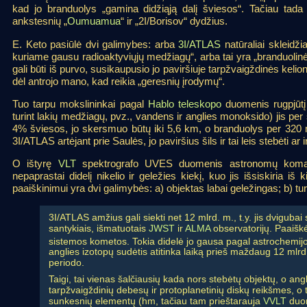
kad jo branduolys „gamina didžiąją dalį šviesos“. Tačiau tada 
ankstesnių „
Oumuamua
“ ir „2I/Borisov“ dydžius.
E. Keto pasiūlė dvi galimybes: arba
3I/ATLAS
natūraliai skleidži
kuriame gausu radioaktyviųjų medžiagų“, arba tai yra „branduolin
gali būti iš purvo, susikaupusio jo paviršiuje tarpžvaigždinės keli
dėl antrojo mano, kad reikia „geresnių įrodymų“.
Tuo tarpu mokslininkai pagal
Hablo teleskopo
duomenis rugpjūtį
turint lakių medžiagų, pvz., vandens ir anglies monoksido) jis per
4% šviesos, jo skersmuo būtų iki 5,6 km, o branduolys per 320 m (t
3I/ATLAS artėjant prie Saulės, jo paviršius šils ir tai leis stebėti ar
O ištyrę
VLT
spektrografo UVES duomenis astronomų koma
nepaprastai didelį nikelio ir geležies kiekį, kuo jis išsiskiria 
paaiškinimui yra dvi galimybės: a) objektas labai geležingas; b) tu
3I/ATLAS amžius gali siekti net 12 mlrd. m., t.y. jis dvigu
santykiais, išmatuotais
JWST
ir
ALMA
observatorijų. Paaišk
sistemos kometos. Tokia didelė jo gausa pagal astrochemijos 
anglies izotopų sudėtis atitinka laiką prieš maždaug 12 mlr
periodo.
Taigi, tai vienas šalčiausių kada nors stebėtų objektų, o angl
tarpžvaigždinių debesų ir protoplanetinių diskų reikšmes, o t
sunkesnių elementų (hm, tačiau tam prieštarauja
VVLT
duom