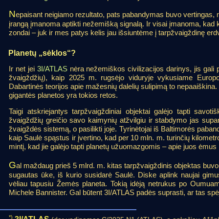
N
epaisant neigiamo rezultato, pats pabandymas buvo vertingas, 
įrangą įmanoma aptikti nežemišką signalą. Ir visai įmanoma, kad
zondai – juk ir mes patys kelis jau išsiuntėme į tarpžvaigždinę erd
Planetų „sėklos“?
Ir net jei
3I/ATLAS
nėra nežemiškos civilizacijos darinys, jis gali 
žvaigždžių), kaip 2025 m. rugsėjo viduryje vykusiame Europos
Dabartinės teorijos apie mažesnių dalelių sulipimą to nepaaiškina.
gigantės planetos yra tokios retos.
Taigi atskriejantys tarpžvaigždiniai objektai galėjo tapti sav
žvaigždžių greičio savo kaimynių atžvilgiu ir stabdymo jas supanč
žvaigždės sistemą, o pasilikti joje. Tyrinėtojai iš Baltimorės pabandė
kaip Saulė spąstus ir įvertino, kad per 10 mln. m. turinčių kilometr
mintį, kad jie galėjo tapti planetų užuomazgomis – apie juos ėmus 
G
al maždaug prieš 5 mlrd. m. kitas tarpžvaigždinis objektas buvo 
sugautas ūke, iš kurio susidarė Saulė. Diske aplink naujai gim
vėliau tapusiu Žemės planeta. Tokią idėją netrukus po Oumuamu
Michele Bannister. Gal būtent 3I/ATLAS padės suprasti, ar tas spė
*)