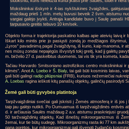
sluoksniu, kuris neleidžia kūnui įkaisti prie Saulės, todėl ir nėra š
Mokslininkai išskyrė ir 4-ias nykštukines žvaigždes, galėjus
maždaug prieš 1 mln. metų buvusi beveik 2 švm. atstumu nuo as
vargiai galėjo įvykti. Antrąja kandidate buvo į Saulę panaši H
tarpusavio greitis tebuvo 10 km/sek.
Objekto forma ir trajektorija paskatino kalbas apie ateivių laivą i
Iškart kilo mintis prie jo pasiųsti zondą jo medžiagos ištyrimui,
„Lyros“ pavadinimą pagal žvaigždyną, iš kurio, kaip manoma, ir a
nes mūsų zondai nepajėgūs išvystyti tokį greitį, kad jį galėtų pavy
m. birželio 27 d. paskelbtus duomenis, tai vis tik yra kometa, kada
Tačiau Harvardo Smitsoniano astrofizikos centro mokslininkai ir p
kilmės“. Anot
A. Loebo
ir
Š. Bialy
, tai gali būti kosminis laivas, 
gali būti galingi
radijo pliūpsniai
(FRB), kuriuos nežemiečiai nukreip
A. Loebas
ragina ieškoti kitų panašių objektų, galinčių pasirodyti S
Žemė gali būti gyvybės platintoja
Tarpžvaigždiniai svečiai gali įskristi į Žemės atmosferą ir iš jo
taip jau galėjo nutikti. Po Oumuamua iš tarpžvaigždinės erdvės a
d. ir arčiausia Saulės maždaug 2 a.v. atstumu praskriejusi gruo
50 taržvaigždinių objektų. Kad išneštų mikroorganizmus iš Žemės
žemai, kur tie būtų sudegę. Mikroorganizmų rasta iki 77 km aukšt
gana porėtos, kur mikroorganizmai gali išvengti žudančio kosmini