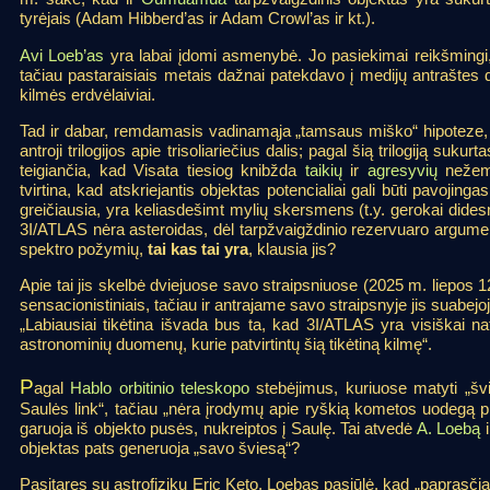
tyrėjais (Adam Hibberd’as ir Adam Crowl’as ir kt.).
Avi Loeb’as
yra labai įdomi asmenybė. Jo pasiekimai reikšmingi,
tačiau pastaraisiais metais dažnai patekdavo į medijų antraštes d
kilmės erdvėlaiviai.
Tad ir dabar, remdamasis vadinamąja „tamsaus miško“ hipoteze, k
antroji trilogijos apie trisoliariečius dalis; pagal šią trilogiją suku
teigiančia, kad Visata tiesiog knibžda
taikių
ir
agresyvių
nežemie
tvirtina, kad atskriejantis objektas potencialiai gali būti pavojinga
greičiausia, yra keliasdešimt mylių skersmens (t.y. gerokai dides
3I/ATLAS nėra asteroidas, dėl tarpžvaigždinio rezervuaro argument
spektro požymių,
tai kas tai yra
, klausia jis?
Apie tai jis skelbė dviejuose savo straipsniuose (2025 m. liepos 12
sensacionistiniais, tačiau ir antrajame savo straipsnyje jis suabejoj
„Labiausiai tikėtina išvada bus ta, kad 3I/ATLAS yra visiškai natū
astronominių duomenų, kurie patvirtintų šią tikėtiną kilmę“.
P
agal
Hablo orbitinio teleskopo
stebėjimus, kuriuose matyti „švi
Saulės link“, tačiau „nėra įrodymų apie ryškią kometos uodegą pri
garuoja iš objekto pusės, nukreiptos į Saulę. Tai atvedė
A. Loebą
i
objektas pats generuoja „savo šviesą“?
Pasitaręs su astrofiziku Eric Keto, Loebas pasiūlė, kad „paprasčia