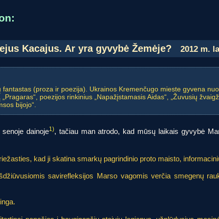
on:
ejus Kacajus. Ar yra gyvybė Žemėje?
2012 m. la
ų fantastas (proza ir poezija). Ukrainos Kremenčugo mieste gyvena nuo
ą „Pragaras“, poezijos rinkinius „Napažįstamasis Aidas“, „Žuvusių žvaigž
sos bijojo“.
1)
 senoje dainoje
, tačiau man atrodo, kad mūsų laikais gyvybė Mar
riežasties, kad ji skatina smarkų pagrindinio proto maisto, informaci
as išdžiūvusiomis savirefleksijos Marso vagomis verčia smegenų 
inga.