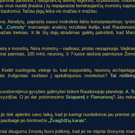
tartinai panašios į bauginančių ateivių legionus, užplūdusius masin
nas mus nuolat įtraukia į tų nepaprastai bendraujančių monstrų sapnu
auksmui. Tačiau jėgų lieka vis mažiau ir mažiau.
dvę. Atrodytų, paprasta sauso mokslinio fakto konstantavimas: tyrim
t, „
Curiosity
“ marsaeigio analizių rezultatai liudija, kad Raudonosi
ais kiekiais. Ir tik šių dujų atradimas galėtų patvirtinti, kad Mar
 nėra ir monstrų. Nėra monstrų – vadinasi, protas nesapnuoja. Vadinas
rai paimtais, 100 mlrd. neuronų. Ir 7-iuose atskirai paimtuose Žem
 Kodėl sustingsta, vietoje to, kad suspurdėtų, neuronų archipelaga
is žvilgsniais siurbiasi į apdulkėjusius monitorius?
Tai reiškin
susidomėjimui gyvybės galimybei būtent Raudonojoje planetoje.
A. T
avyzdžiai. O jei dar prisiminsime
Skiaparelį
ir
Flamarioną
? Jau nekal
u jis tiek aplenkė savo laiką, kad jo karingi nusiteikimai jau priminė
e pasibaigė po šimtmečio „
Žvaigždžių karais
“.
eniai dauguma žmonių buvo įsitikinę, kad jei ne stipriai išsivystę marsi