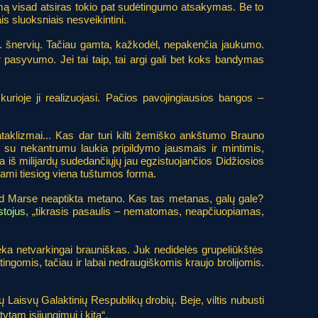
usimą visad atsiras tokio pat sudėtingumo atsakymas. Be to
s sluoksniais nesveikintini.
rd. šnervių. Tačiau gamta, kažkodėl, nepakenčia jaukumo.
ir pasyvumo. Jei tai taip, tai argi gali bet koks bandymas
kurioje ji realizuojasi. Pačios pavojingiausios bangos –
 kataklizmai... Kas dar turi kilti žemiško ankštumo Brauno
as su nekantrumu laukia pripildymo jausmais ir mintimis,
a iš milijardų sudedančiųjų jau egzistuojančios Didžiosios
mdami tiesiog viena tuštumos forma.
kad Marse neaptikta metano. Kas tas metanas, galų gale?
stojus
, „tikrasis pasaulis – nematomas, neapčiuopiamas,
eka netvarkingai brauniškas. Juk nedidelės grupeliūkštės
ingomis, tačiau ir labai nedraugiškomis kraujo brolijomis.
 Laisvų Galaktinių Respublikų drobių. Beje, viltis nubusti
ytam įsijungimui į kitą“.