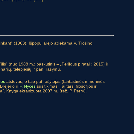
inkant“ (1963). Išpopuliarėjo atliekama V. Trošino.
lis“ (nuo 1988 m.; paskutinis – „Perilous piratai“; 2015) ir
rijų, telepjesių ir pan. rašymu.
jos
atstovas, o taip pat rašytojas (fantastinės ir meninės
Brejerio ir
F. Nyčės
susitikimas. Tai tarsi filosofijos ir
ra“. Knyga ekranizuota 2007 m. (rež. P. Perry).