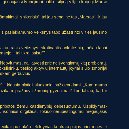
gi naujausi tyrinėjimai paliko silpną viltį: o kaip gi Marso
šmaitintai „snikeriais“, tai jau senai ne tas „Marsas“. Ir jau
, šis pasiekiamumo veiksnys tapo užaštrinto vilties jausmo
ai antrasis veiksnys, skatinantis ankstesnių, tačiau labai
msoje – tai tikrai baisu“?
sis Nebylumas, gali atvesti prie neišvengiamų kitų problemų.
lininkų, tiesiog aktyvių internautų įkyriai siūlo žmonijai
miškam gerbūviui.
?“ – klausia platieji sluoksniai pažiovaudami. „Kam mums
rizika ir pražudyti žmonių gyvenimai? Tuo labiau, kad ir
, apribotos žemu kasdienybių debesuotumu. Užpildymas-
s išorinius dirgiklius. Tokiuo nerūpestingumu mėgaujasis
 Medikai jau sukūrė efektyvias kontracepcijas priemones. Ir