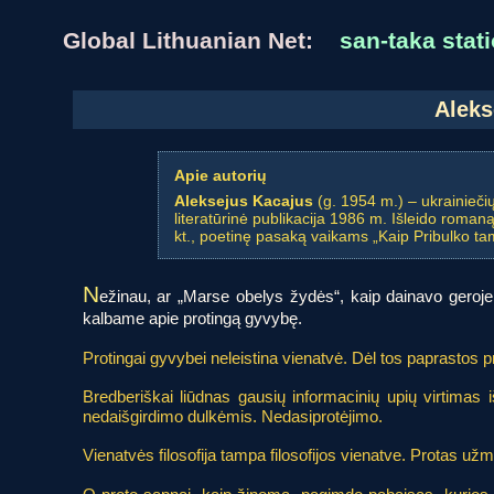
Global Lithuanian Net:
san-taka stati
Aleks
Apie autorių
Aleksejus Kacajus
(g. 1954 m.) – ukrainieči
literatūrinė publikacija 1986 m. Išleido roman
kt., poetinę pasaką vaikams „Kaip Pribulko tam
N
ežinau, ar „Marse obelys žydės“, kaip dainavo geroje
kalbame apie protingą gyvybę.
Protingai gyvybei neleistina vienatvė. Dėl tos paprastos p
Bredberiškai liūdnas gausių informacinių upių virtim
nedaišgirdimo dulkėmis. Nedasiprotėjimo.
Vienatvės filosofija tampa filosofijos vienatve. Protas užm