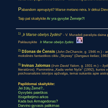
P
abandom apmąstyti? Marse metano nėra. Ir dėkui Diev
Taip pat skaitykite
Ar yra gyvybė Žemėje?!
1)
Ir Marse obelys žydės!
„
“ - V. Muradeli parašyta daina 
Paklausykite
Ir Marse obelys žydės
2)
Džonas de Čensis
(
John DeChancie
, g. 1946 m.) - a
mokslinės fantastikos ciklu „Skyway“ (
Dangaus kelias
; 1983
3)
Irvinas Jalomas
(
Irvin David Yalom
, g. 1931 m.) – žyd
literatūros). Paminėtina „Kada verkė Nyčė“ (1992), kurios 
psichoanalizės istorijos apžvalga, temai sukantis apie aist
Papildomai skaitykite:
Jei žūtų Žemė?..
Gyvybės paieškos
Išsigelbėjimo arkos
Kada bus Armagedonas?
Darvino gyvasis palikimas