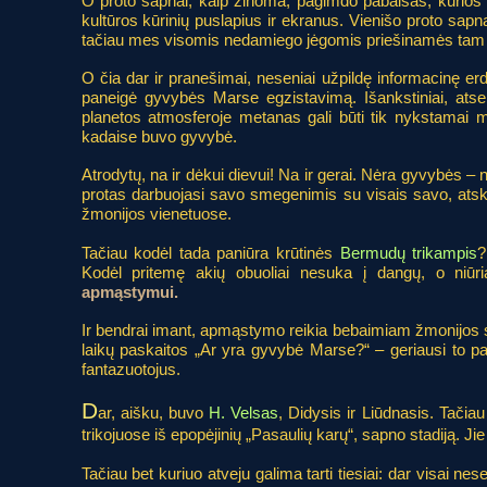
O proto sapnai, kaip žinoma, pagimdo pabaisas, kurios į
kultūros kūrinių puslapius ir ekranus. Vienišo proto sap
tačiau mes visomis nedamiego jėgomis priešinamės tam š
O čia dar ir pranešimai, neseniai užpildę informacinę er
paneigė gyvybės Marse egzistavimą. Išankstiniai, atsei
planetos atmosferoje metanas gali būti tik nykstamai maž
kadaise buvo gyvybė.
Atrodytų, na ir dėkui dievui! Na ir gerai. Nėra gyvybės –
protas darbuojasi savo smegenimis su visais savo, atski
žmonijos vienetuose.
Tačiau kodėl tada paniūra krūtinės
Bermudų trikampis
?
Kodėl pritemę akių obuoliai nesuka į dangų, o niūria
apmąstymui.
Ir bendrai imant, apmąstymo reikia bebaimiam žmonijos 
laikų paskaitos „Ar yra gyvybė Marse?“ – geriausi to p
fantazuotojus.
D
ar, aišku, buvo
H. Velsas
, Didysis ir Liūdnasis. Tačia
trikojuose iš epopėjinių „Pasaulių karų“, sapno stadiją. Ji
Tačiau bet kuriuo atveju galima tarti tiesiai: dar visai nes