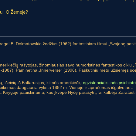
ui! O Žemėje?
pagal E. Dolmatovskio žodžius (1962) fantastiniam filmui „Svajonę pasit
merikiečių rašytojas, žinomiausias savo humoristinės fantastikos ciklu „Pi
-1987). Paminėtina „Innerverse“ (1996). Paskutiniu metu užsiėmęs scena
ų, išeivių iš Baltarusijos, kilmės amerikiečių
egzistencialistinės psichiatri
veiksmas daugiausia vyksta 1882 m. Vienoje ir aprašomas išgalvotas J. 
rą. Knygoje paaiškinama, kas įkvėpė Nyčę parašyti „Tai kalbėjo Zaratust