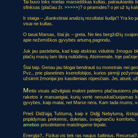
Tai buvo toks mielas marsietiškas kultas, patraukiantis ber
sfinksas (plačiau žr.
>>>>>
)? o piramidės? o jei už tų kal
Ir staiga – „išankstiniai analizių rezultatai liudija“! Yra k
visai ne kultas.
O tasai Marsas, štai jis – greta. Ne ties bergždžių svajon
apie nežemiškos gyvybės artumą pagrindu.
Juk jau pastebėta, kad kaip atskiras vidutinis žmogus blog
plačių masių tam tikrą nuliūdimą. Atsimenate, toje pačioje
Štai taip. Geriau jau blogai bendrauti su monstrais nei ger
Pvz., prie planetinės ksenofobijos, kurios pirmiji požymia
užsiimti žmonijai jos kasdieniais rūpesčiais. Jei, atseit
M
intis visais atžvilgiais maloni patiems plačiausiems
raketos ir marsaeigiai, kurių vertė nesuskaičiuojamas k
gyvybės, kaip matai, net Marse nėra. Kam tada mums, vai
Prieš Didžiąją Tuštumą, kaip ir Didįjį Nebylumą, išs
pripildymas prekėmis, doleriais, svaiginančiu komfortu,
amebos
prisotintame maistingame tirpale.
Energija?.. Fizikai vis tiek ras naujus šaltinius. Resursa