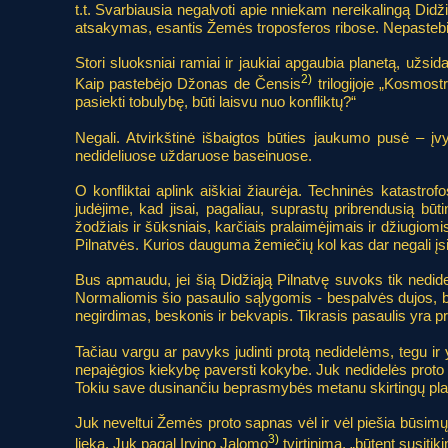
t.t. Svarbiausia negalvoti apie nniekam nereikalingą Didž
atsakymas, esantis Žemės troposferos ribose. Nepastebimai 
Stori sluoksniai ramiai ir jaukiai apgaubia planetą, už
2)
Kaip pastebėjo Džonas de Čensis
trilogijoje „Kosmost
pasiekti tobulybę, būti laisvu nuo konfliktų?“
Negali. Atvirkštinė išbaigtos būties jaukumo pusė – įvy
nedideliuose uždaruose baseinuose.
O konfliktai aplink aiškiai žiaurėja. Techninės katastrof
judėjime, kad jisai, pagaliau, suprastų pribrendusią bū
žodžiais ir šūksniais, karčiais pralaimėjimais ir džiugio
Pilnatvės. Kurios dauguma žemiečių kol kas dar negali įsi
Bus apmaudu, jei šią Didžiąją Pilnatvę suvoks tik nedi
Normaliomis šio pasaulio sąlygomis - bespalvės dujos, 
negirdimas, beskonis ir bekvapis. Tikrasis pasaulis yra pr
Tačiau vargu ar pavyks judinti protą nedidelėms, tegu i
nepajėgios kiekybę paversti kokybe. Juk nedidelės proto br
Tokiu save dusinančiu beprasmybės metanu skirtingų plan
Juk neveltui Žemės proto sapnas vėl ir vėl piešia būsimųj
3)
lieka. Juk pagal Irvino Jalomo
tvirtinimą, „būtent susitik