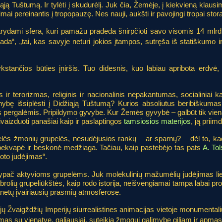
iąją Tuštumą. Ir tylėti į skudurėlį. Juk čia, Žemėje, į kiekvieną kla
pereinantis į tropopauzę. Nes nauji, aukšti ir pavojingi tropai storai
sidarydami sfera, kuri pamažu pradeda šnirpčioti savo visomis 14 ml
rada“, „tai, kas savyje neturi jokios įtampos, sutręša iš statiškumo 
kstančios būties įniršis. Tuo didesnis, kuo labiau apribota erdvė, 
os ir terorizmas, religinis ir nacionalinis nepakantumas, socialiniai
tinybę išsiplėsti į Didžiąją Tuštumą? Kurios absoliutus beribiškum
mis pergalėmis. Pripildymo gyvybe. Kur Žemės gyvybė – galbūt tik vien
vaizduoti panašiai kaip ir paslaptingos
tamsiosios materijos
, ją prii
delės žmonių grupelės, nesudėjusios rankų – ar sparnų? – dėl to, 
bekvapė ir beskonė medžiaga. Tačiau, kaip pastebėjo tas pats
A. Tol
oto judėjimas“.
r ypač aktyvioms grupelėms. Juk molekulinių mažumėlių judėjimas li
olių grupeliūkštės, kaip rodo istorija, neišvengiamai tampa labai prot
etų įvairiausių prasmių atmosferose.
ų Žvaigždžių Imperijų siurrealistines animacijas vietoje monumentalių
imas su vienatve, galiausiai, suteikia žmogui galimybę giliam ir apmąst