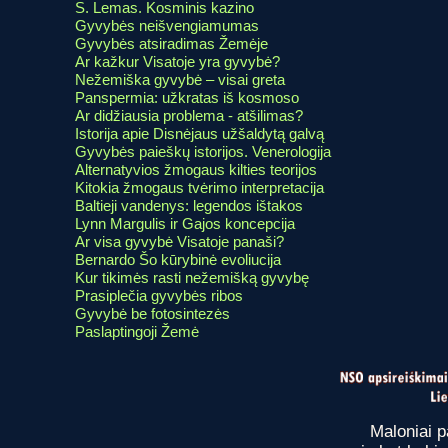
S. Lemas. Kosminis kazino
Gyvybės neišvengiamumas
Gyvybės atsiradimas Žemėje
Ar kažkur Visatoje yra gyvybė?
Nežemiška gyvybė – visai greta
Panspermia: užkratas iš kosmoso
Ar didžiausia problema - atšilimas?
Istorija apie Disnėjaus užšaldytą galvą
Gyvybės paieškų istorijos. Venerologija
Alternatyvios žmogaus kilties teorijos
Kitokia žmogaus tvėrimo interpretacija
Baltieji vandenys: legendos ištakos
Lynn Margulis ir Gajos koncepcija
Ar visa gyvybė Visatoje panaši?
Bernardo Šo kūrybinė evoliucija
Kur tikimės rasti nežemišką gyvybę
Prasiplečia gyvybės ribos
Gyvybė be fotosintezės
Paslaptingoji Žemė
Maloniai p