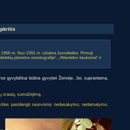
pkritis
 1966 m. Nuo 1991 m. užsiima žurnalistika. Pirmoji
dėlėkių planetos sonetografija“, „Atlantidos šauksmai“ ir
se gyvybiškai būtina gyvybei Žemėje. Jei, suprantama,
nių srautų, sumažėjimą.
raukšles pasidengti rausvomis nedasakymo, nedamatymo,