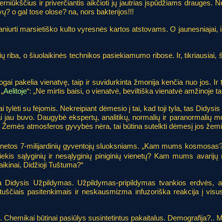
niūkščius ir priverčiantis aikčioti jų jautrias įspūdžiams drauges. Net
vų? o gal tose olose? na, nors bakterijos!!!
o paniurti marsietiško kulto vyresnės kartos atstovams. O jaunesniajai, i
ių riba, o šiuolaikinės technikos pasiekiamumo ribose. Ir, tikriausiai
ai pakelia vienatvę, taip ir suvidurkinta žmonija kenčia nuo jos. Ir t
 „
Aelitoje
“: „Ne mirtis baisi, o vienatvė, beviltiška vienatvė amžinoje ta
ai tylėti su fėjomis. Nekreipiant dėmesio į tai, kad toji tyla, tas Didy
i jau buvo. Daugybė ekspertų, analitikų, normalių ir paranormalių moks
, už Žemės atmosferos gyvybės nėra, tai būtina sutelkti dėmesį jos že
 planetos 7-milijardinių gyventojų sluoksniams. „Kam mums kosmosas
iekis sąlyginių ir nesąlyginių piniginių vienetų? Kam mums avarijų 
kinai, Didžioji Tuštuma?“
toja Didysis Užpildymas. Užpildymas-pripildymas tvankios erdvės
 tuščiais pasitenkimais ir neskausmizma infuzoriška reakcija į visu
i?.. Chemikai būtinai pasiūlys susintetintus pakaitalus. Demografija?..