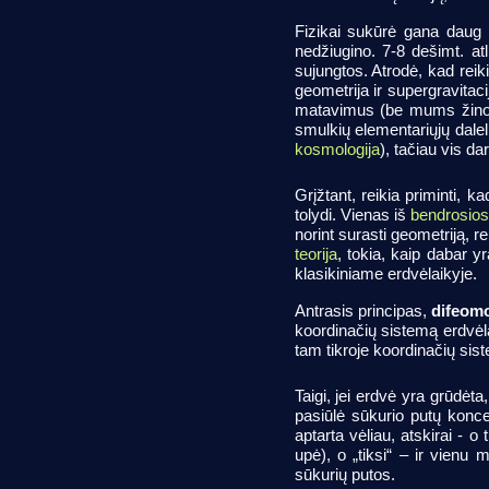
Fizikai sukūrė gana daug ma
nedžiugino. 7-8 dešimt. atl
sujungtos. Atrodė, kad reiki
geometrija ir supergravitaci
matavimus (be mums žinomų
smulkių elementariųjų dalel
kosmologija
), tačiau vis da
Grįžtant, reikia priminti, 
tolydi. Vienas iš
bendrosios 
norint surasti geometriją, r
teorija
, tokia, kaip dabar 
klasikiniame erdvėlaikyje.
Antrasis principas,
difeom
koordinačių sistemą erdvėla
tam tikroje koordinačių sis
Taigi, jei erdvė yra grūdėt
pasiūlė sūkurio putų konce
aptarta vėliau, atskirai - o
upė), o „tiksi“ – ir vienu
sūkurių putos.