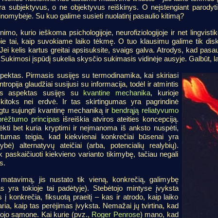
ra subjektyvus, o ne objektyvus reiškinys. O neįstengiant parodyti 
omybėje. Su kuo galime susieti nuolatinį pasaulio kitimą?
imo, kurio ieškoma psichologijoje, neurofiziologijoje ir net lingvistiko
e tai, kaip suvokiame laiko tėkmę. O tuo klausimu galime tik diskut
ei kelis kartus greitai apsisuksite, svaigs galva. Atrodys, kad pasaul
Sukimosi įspūdį sukelia skysčio sukimasis vidinėje ausyje. Galbūt, laik
spektas. Pirmasis susijęs su termodinamika, kai skiriasi
entropija glaudžiai susijusi su informacija, todėl ir atmintis
tas aspektas susijęs su
kvantine mechanika
, kurioje
kitoks nei erdvė. Ir tas skirtingumas yra pagrindinė
ngtu sujungti kvantinę mechaniką ir
bendrąją reliatyvumo
brėžtumo principas
išreiškia atviros ateities koncepciją.
lėkti bet kuria kryptimi ir neįmanoma iš anksto nuspėti,
žtumas teigia, kad kiekvienai konkrečiai būsenai yra
bė) alternatyvų ateičiai (arba, potencialių realybių).
 paskaičiuoti kiekvieno varianto tikimybę, tačiau negali
s.
a matavimą, jis nustato tik vieną, konkrečią, galimybę
s yra tokioje tai padėtyje). Stebėtojo mintyse įvyksta
s į konkrečia, fiksuotą praeitį – kas ir atrodo, kaip laiko
aria, kaip tas perėjimas įvyksta. Nemažai jų tvirtina, kad
tojo sąmone. Kai kurie (pvz.,
Roger Penrose
) mano, kad