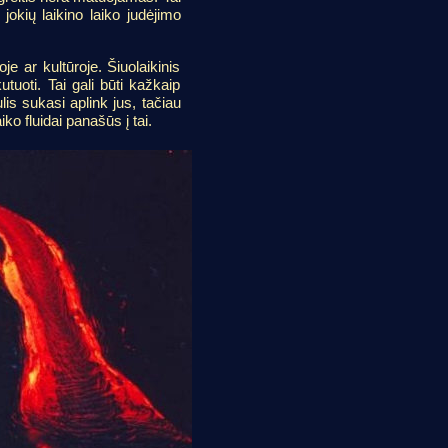
jokių laikino laiko judėjimo
je ar kultūroje. Šiuolaikinis
uoti. Tai gali būti kažkaip
is sukasi aplink jus, tačiau
o fluidai panašūs į tai.