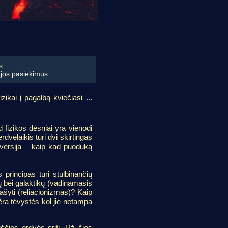
s
s jos pasiekimus.
ikai į pagalbą kviečiasi ...
 fizikos dėsniai yra vienodi
dvėlaikis turi dvi skirtingas
s versija – kaip kad puoduką
 principas turi stulbinančių
ų bei galaktikų (vadinamasis
rašyti (reliacionizmas)? Kaip
 nėra tėvystės kol jie netampa
ščios erdvės sritį. Už šios