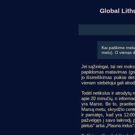
Global Lit
Kai patikime melu
melu). O vienas di
Jei sąžiningai, tai nei moksl
papildomas matavimas (gr
jo išsireiškimas puikiai d
vienam stebėtojui gali atrod
Todėl netikslus ir atrodyt
apie 20 minučių, o informac
yra Marse. Be to, praeities
Marsą metu, skrydžio centr
ir pamatęs, kad yra 12:00, 
pažvelgęs į savo laikrodį, 
pietus“ arba „Plauna indus“