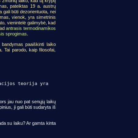
s žmonių laiko, kad tą kryptį
imas, pateiktas 19 a. austrų
 gali būti dezorientuota, nei
imas, vienok, yra simetrinis
ato, vienintelė galimybė, kad
 Tad
antrasis termodinamikos
sis sprogimas
.
is bandymas paaiškinti laiko
. Tai parodo, kaip filosofai,
acijos teorija yra
ors jau nuo pat senųjų laikų
nius, ji gali būti sudaryta iš
tada su laiku? Ar gamta kinta