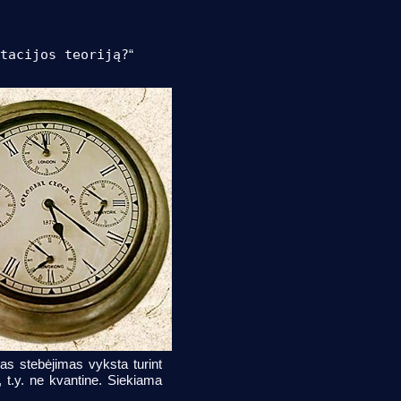
tacijos teoriją?
“
mas stebėjimas vyksta turint
 t.y. ne kvantine. Siekiama