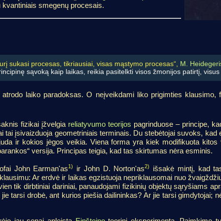
u kvantiniais smegenų procesais.
kurį sukasi procesas, tikriausiai, visas mąstymo procesas“,
M. Heidegeri
rincipinę sąvoką kaip laikas, reikia pasitelkti visos žmonijos patirtį, visu
ų atrodo laiko paradoksas. O neįveikdami liko prigimties klausimo, fiz
knis fizikai įžvelgia
reliatyvumo teorijos
pagrinduose – principe, kad
 tai įsivaizduoja geometriniais terminais. Du stebėtojai suvoks, kad er
 juda ir kokios jėgos veikia. Viena forma yra kiek modifikuota kito
barankos“ versija. Principas teigia, kad tas skirtumas nėra esminis.
1)
2)
sofai John Earman'as
ir John D. Norton'as
išsakė mintį, kad tas
klausimu: Ar erdvė ir laikas egzistuoja nepriklausomai nuo žvaigždži
ien tik dirbtiniai dariniai, panaudojami fizikinių objektų sąryšiams ap
jie tarsi drobė, ant kurios piešia dailininkas? Ar jie tarsi gimdytojai;
ėjo jau senai apleistą
Einšteino
teorinį eksperimentą. Paimkime tu