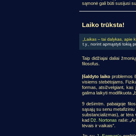
sąmonė gali būti susijusi s
Laiko trūksta!
„Laikas – tai dalykas, apie 
t.y., norint apmąstyti tokią p
Taip didžiajai daliai žmoni
filosofus.
Įšaldyto laiko
problemos ša
visiems stebėtojams. Fizikai
formas, atsižvelgiant, kas
galima laikyti modifikuota „
9 dešimtm. pabaigoje filo
sąsajų su senu metafiziniu 
substancializmas), ar tėra v
kad
Dž. Nortonas
rašė: „Ar 
tėvais ir vaikais“.
Jis su
J. Earman'u
peržiūr