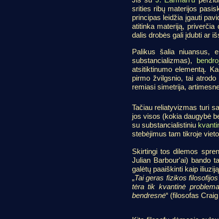
srities ribų materijos pasi
principas leidžia įgauti pav
atitinka materiją, priverči
dalis drobės gali įdubti ar 
Palikus šalia niuansus, 
substancializmas),
bendroj
atsitiktinumo elementą. Kad
pirmo žvilgsnio, tai atrodo
remiasi simetrija, artimesne
Tačiau reliatyvizmas turi sa
jos visos (kokia daugybė be
su substancialistiniu
kvant
stebėjimus tam tikroje vieto
Skirtingi tos dilemos spre
Julian Barbour'ai) bando ta
galėtų paaiškinti kaip iliuzij
„
Tai geras fizikos filosofij
tėra tik kvantinė problem
bendresnė
“ (filosofas Craig