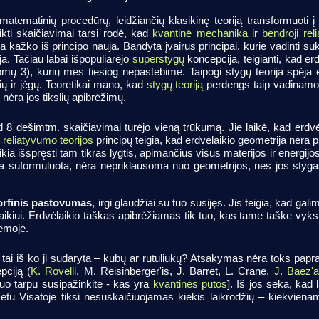
tematinių procedūrų, leidžiančių klasikinę teoriją transformuoti į k
ikti skaičiavimai tarsi rodė, kad
kvantinė mechanika
ir
bendroji rel
a kažko iš principo nauja. Bandyta įvairūs principai, kurie vadinti su
ja. Tačiau labai išpopuliarėjo
superstygų
koncepcija, teigianti, kad er
 3), kurių mes tiesiog nepastebime. Taipogi stygų teorija spėja e
ių ir jėgų. Teoretikai mano, kad
stygų teoriją
perdengs taip vadinamoji
r nėra jos tikslių apibrėžimų.
kad 8 dešimtm. skaičiavimai turėjo vieną trūkumą. Jie laikė, kad erdv
reliatyvumo teorijos
principų teigia, kad erdvėlaikio geometrija nėra pas
eikia išspręsti tam tikras lygtis, apimančius visus materijos ir energi
yra suformuluota, nėra nepriklausoma nuo geometrijos, nes jos styga
orfinis pastovumas
, irgi glaudžiai su tuo susijęs. Jis teigia, kad gali
ikiui. Erdvėlaikio taškas apibrėžiamas tik tuo, kas tame taške vykst
temoje.
a, tai iš ko ji sudaryta – kubų ar rutuliukų? Atsakymas nėra toks pa
pciją (
K. Rovelli
, M. Reisinberger'is, J. Barret, L. Crane,
J. Baez'
 tuo tarpu susipažinkite - kas yra
kvantinės putos
]. Iš jos seka, kad 
 metu Visatoje tiksi nesuskaičiuojamas kiekis laikrodžių – kiekvien