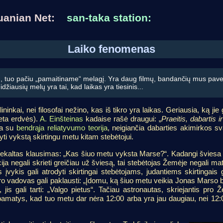
huanian Net:
san-taka station:
Laiko fenomenas
, tuo pačiu „pamaitiname“ melagį. Yra daug filmų, bandančių mus paveikt
džiausių melų yra tai, kad laikas yra tiesinis...
ininkai, nei filosofai nežino, kas iš tikro yra laikas. Geriausia, ką jie
eta erdvės).
A. Einšteinas
kadaise rašė draugui: „
Praeitis, dabartis ir 
era su
bendrąja reliatyvumo teorija
, neigiančia dabarties akimirkos sva
yti vykstą skirtingu metu kitam stebėtojui.
ų nekaltas klausimas: „Kas šiuo metu vyksta Marse?“. Kadangi šviesa
ija negali skrieti greičiau už šviesą, tai stebėtojas Žemėje negali ma
 įvykis gali atrodyti skirtingai stebėtojams, judantiems skirtingais g
o vadovas gali paklausti: „Įdomu, ką šiuo metu veikia Jonas Marso b
jis gali tarti: „Valgo pietus“. Tačiau astronautas, skriejantis pro 
pamatys, kad tuo metu dar nėra 12:00 arba yra jau daugiau, nei 12:00.
.