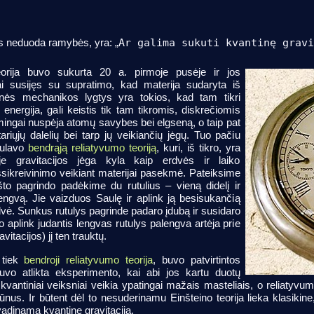
is neduoda ramybės, yra: „
Ar galima sukuti kvantinę gravi
orija buvo sukurta 20 a. pirmoje pusėje ir jos
i susijęs su supratimo, kad materija sudaryta iš
inės mechanikos lygtys yra tokios, kad tam tikri
energija, gali keistis tik tam tikromis, diskrečiomis
mingai nuspėja atomų savybes bei elgseną, o taip pat
riųjų dalelių bei tarp jų veikiančių jėgų. Tuo pačiu
ulavo
bendrąją reliatyvumo teoriją
, kuri, iš tikro, yra
ioje gravitacijos jėga kyla kaip erdvės ir laiko
 išsikreivinimo veikiant materijai pasekmė. Pateiksime
kšto pagrindo padėkime du rutulius – vieną didelį ir
engvą. Jie vaizduos Saulę ir aplink ją besisukančią
ė. Sunkus rutulys pagrinde padaro įdubą ir susidaro
 aplink judantis lengvas rutulys palengva artėja prie
vitacijos) jį ten trauktų.
, tiek
bendroji reliatyvumo teorija
, buvo patvirtintos
vo atlikta eksperimento, kai abi jos kartu duotų
t kvantiniai veiksniai veikia ypatingai mažais masteliais, o reliatyvu
s. Ir būtent dėl to nesuderinamu Einšteino teorija lieka klasikine,
 vadinama kvantine gravitacija.