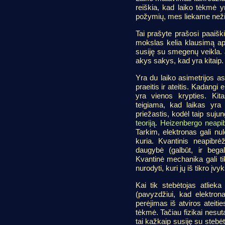
reiškia, kad laiko tėkmė y
požymių, mes liekame nežin
Tai prašyte prašosi paaiškin
mokslas kelia klausimą api
susiję su smegenų veikla. J
akys sakys, kad yra kitaip. 
Yra du laiko asimetrijos a
praeitis ir ateitis. Kadangi 
yra vienos krypties. Ki
teigiama, kad laikas yra 
priežastis, kodėl taip suju
teoriją
.
Heizenbergo neapi
Tarkim, elektronas gali nu
kuria. Kvantinis neapibrė
daugybė (galbūt, ir begaly
Kvantinė mechanika gali tik
nurodyti, kuri jų iš tikro įvyk
Kai tik stebėtojas atliek
(pavyzdžiui, kad elektrona
perėjimas iš atviros ateitie
tėkmė. Tačiau fizikai nesut
tai kažkaip susiję su stebė