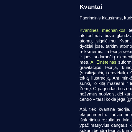
Kvantai
Pagrindinis klausimas, kur
Kvantinės mechanikos
te
atsiradimas buvo glaudžia
atomų, įsigalėjimu. Kvant
dydžiai jose, tarkim atomo 
reikšmėmis. Ta teorija sėk
ir juos sudarančių elementa
metu
A. Einšteinas
suform
gravitacijos teorija, kur
(susiliejančių į erdvėlaikį)
tokią iliustraciją. Ant min
sunkų, o kitą mažesnį ir l
Žemę. O pagrindas bus erdv
nežymus nuolydis, dėl kurio
centro – tarsi kokia jėga (gra
Abi, tiek kvantinė teorija
eksperimentų. Tačiau nebu
išskirtinius rezultatus. Ma
ypač masyvius dangaus kūnu
sukurti bendrą teoriją, kuri