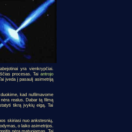
bejotinai yra vienkrypčiai.
kščias procesas. Tai
antrojo
Tai įveda į pasaulį asimetriją
vaizduokime, kad nufilmavome
 nėra realus. Dabar tą filmą
tyti tikrą įvykių eigą. Tai
nos skiriasi nuo ankstesnių,
rodymas, o laiko asimetrijos.
greitis nėra matuojamas. Tai