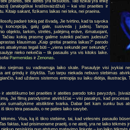
ek praeitis, tiek ateitis yra fiksuotos. Tad fizikai yra linkę
aizdį (analogiškai kraštovaizdžiui) – kai visi praeities ir
tu. Kitaip sakant, fizikams laikas nei teka, nei praeina.
sofų padarė tokią pat išvadą. Jie tvirtino, kad ta sąvoka
idų koncepcija, galų gale, susiveda į judesį. Tampa
nio objekto, tarkim, strėlės, judėjimą erdve, išmatuojant,
e. Tačiau kokią prasmę galime suteikti pačiam judesiui?
Paprastas klausimas „Kaip greitai praeina laikas?“ parodo
es atsakymas tegali būti – „viena sekundė per sekundę“.
saulyje nieko nekeičia – tik pasaulis yra vis kitoks laike.
osofai
Parmenidas
ir
Zenonas
.
ko siejimas su vadinamąja laiko skale. Pasaulyje visi įvykiai nea
ta ant grindų ir ištykšta. Tuo tarpu niekada nebuvo stebimas atvir
igiančio, kad uždaros sistemos entropija su laiku didėja, iliustracija. 
 ir ateitiškumo bei praeities ir ateities parodo toks pavyzdys. Įsi
užimą. Jei filmą parodysime atvirkščiai – visi pasakys, kad procesas
uos sumaišykime atsitiktine tvarka. Dabar bet kam sunku bus atsta
 iš tikro tėra pasaulio, o ne paties laiko savybė.
 tėkmės. Visa, ką iš tikro stebime, tai, kad vėlesnės pasaulio būse
as faktas, kad prisimename praeitį, o ne ateitį, yra ne laiko tėkmės į
 niekuo nesiskiria nuo atstumo matavimo liniuote – juo laiko tėkmės 