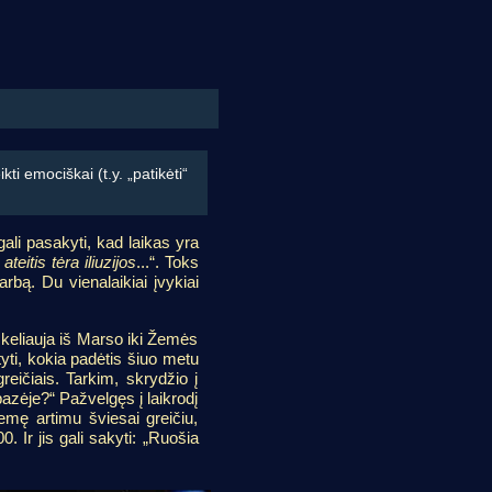
i emociškai (t.y. „patikėti“
 gali pasakyti, kad laikas yra
ateitis tėra iliuzijos
...“. Toks
rbą. Du vienalaikiai įvykiai
 keliauja iš Marso iki Žemės
tyti, kokia padėtis šiuo metu
reičiais. Tarkim, skrydžio į
azėje?“ Pažvelgęs į laikrodį
Žemę artimu šviesai greičiu,
 Ir jis gali sakyti: „Ruošia