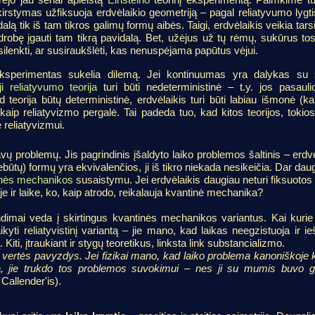
skirstymas užfiksuoja erdvėlaikio geometriją – pagal reliatyvumo lygti
idalą tik iš tam tikros galimų formų aibės. Taigi, erdvėlaikis veikia ta
a drobę įgauti tam tikrą pavidalą. Bet, užėjus už tų rėmų, sukūrus tos
išsilenkti, ar susiraukšlėti, kas nenuspėjama papūtus vėjui.
eksperimentas sukelia dilemą. Jei kontinuumas yra dalykas su s
i reliatyvumo teorija
turi būti nedeterministinė – t.y. jos pasaul
 teorija būtų deterministinė, erdvėlaikis turi būti labiau išmonė (kai
 kaip reliatyvizmo pergalė. Tai padeda tuo, kad kitos teorijos, toki
 reliatyvizmui.
vų problemų. Jis pagrindinis įšaldyto laiko problemos šaltinis – erdvė g
būtų) formų yra ekvivalenčios, ji iš tikro niekada nesikeičia. Dar dau
inės mechanikos
susaistymu. Jei erdvėlaikis daugiau neturi fiksuotos
je ir laike, ko, kaip atrodo, reikalauja kvantinė mechanika?
ndimai veda į skirtingus kvantinės mechanikos variantus. Kai kurie f
ikyti reliatyvistinį variantą – jie mano, kad laikas neegzistuoja ir 
ą. Kiti, įtraukiant ir stygų teoretikus, linksta link substancializmo.
os vertės pavyzdys. Jei fizikai mano, kad laiko problema kanoniškoje k
a, jie trukdo tos problemos suvokimui – nes ji su mumis buvo ger
 Callender'is).