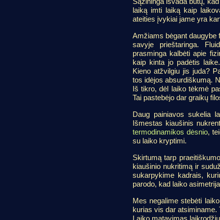
Sąžininga išvada būtų, kad ti
laiką imti laiką kaip laikov
ateities įvykiai jame yra kar
Amžiams bėgant daugybe filo
savyje prieštaringa. Flu
prasminga kalbėti apie fizi
kaip kinta jo padėtis laik
Kieno atžvilgiu jis juda? 
tos idėjos absurdiškumą. N
Iš tikro, dėl laiko tėkmė pa
Tai pastebėjo dar graikų fil
Daug painiavos sukelia lai
Išmestas kiaušinis nukren
termodinamikos dėsnio
, te
su laiko kryptimi.
Skirtumą tarp praeitiškumo
kiaušinio nukritimą ir sud
sukarpykime kadrais, kuri
parodo, kad laiko asimetrija
Mes negalime stebėti laiko
kurias vis dar atsiminame. T
Laiko matavimas laikrodžiu