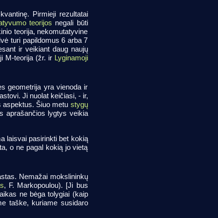
vantinę. Pirmieji rezultatai
iatyvumo teorijos
negali būti
kinio teorija, nekomutatyvine
dvė turi papildomus 6 arba 7
sant ir veikiant daug naujų
 M-teorija (žr. ir
Lyginamoji
ės geometrija yra vienoda ir
tovi. Ji nuolat keičiasi, - ir,
jos aspektus. Šiuo metu
stygų
s aprašančios lygtys veikia
ma laisvai pasirinkti bet kokią
a, o ne pagal kokią jo vietą
prastas. Nemažai mokslininkų
as
, F. Markopoulou). [Ji bus
laikas ne bėga tolygiai (kaip
ame taške, kuriame susidaro