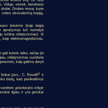
s. Viduje, vienok, bendrasis
rsi drobė. Drobės rėmai, kurie
 srities ekvivalenčią kopiją,
avo teisėmis (kaip teigia
io aprašymas turi numatyti
p tvirtina reliatyvizmas). Iš
os, kaip elektromagnetizmas,
ali keistis laike, tačiau jei
giau, reliatyvizmas susiduria
 prasmės, kaip galima daryti
3)
izikai (pvz., C. Rovelli
ir
ieško būdų, kad pasikeitimus
vantinės gravitacijos srityje
okai ilgiau ir yra gerokai