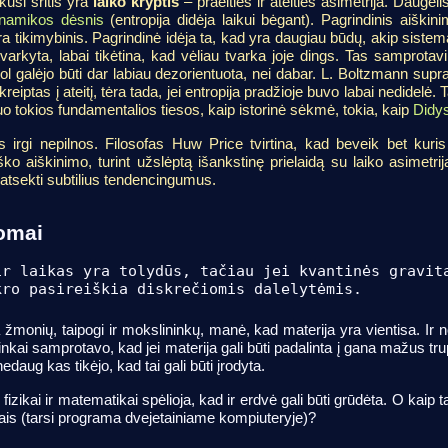
kusi sritis yra
laiko kryptis
– praeities ir ateities asimetrija. Daugeli
inamikos dėsnis
(entropija didėja laikui bėgant). Pagrindinis aiškin
a tikimybinis. Pagrindinė idėja ta, kad yra daugiau būdų, akip sistema
tvarkyta, labai tikėtina, kad vėliau tvarka joje dings. Tas samprotav
 tol galėjo būti dar labiau dezorientuota, nei dabar. L. Boltzmann supr
eiptas į ateitį, tėra tada, jei entropija pradžioje buvo labai nedidelė.
o tokios fundamentalios tiesos, kaip istorinė sėkmė, tokia, kaip
Didy
jos irgi nepilnos. Filosofas Huw Price tvirtina, kad beveik bet kur
ko aiškinimo, turint užslėptą išankstinę prielaidą su laiko asimetrija
i atsekti subtilius tendencingumus.
tomai
ir laikas yra tolydūs, tačiau jei kvantinės gravit
kro pasireiškia diskrečiomis dalelytėmis.
monių, taipogi ir mokslininkų, manė, kad materija yra vientisa. Ir n
ninkai samprotavo, kad jei materija gali būti padalinta į gana mažus trupi
nedaug kas tikėjo, kad tai gali būti įrodyta.
izikai ir matematikai spėlioja, kad ir erdvė gali būti grūdėta. O kaip 
kais (tarsi programa dvejetainiame kompiuteryje)?