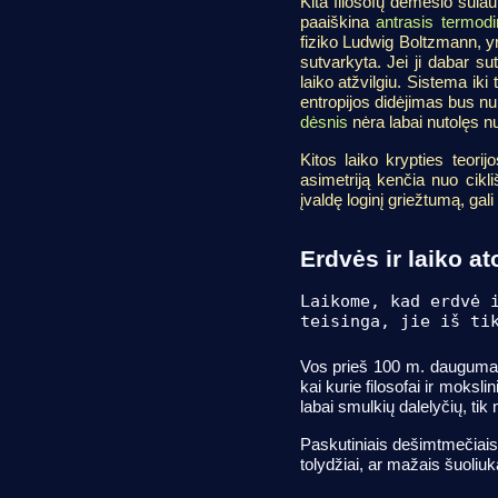
Kita filosofų dėmesio sulau
paaiškina
antrasis termod
fiziko Ludwig Boltzmann, yr
sutvarkyta. Jei ji dabar su
laiko atžvilgiu. Sistema iki
entropijos didėjimas bus nukr
dėsnis
nėra labai nutolęs nu
Kitos laiko krypties teori
asimetriją kenčia nuo cikliš
įvaldę loginį griežtumą, gal
Erdvės ir laiko a
Laikome, kad erdvė 
teisinga, jie iš ti
Vos prieš 100 m. dauguma ž
kai kurie filosofai ir moksli
labai smulkių dalelyčių, tik 
Paskutiniais dešimtmečiais f
tolydžiai, ar mažais šuoliu