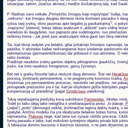
situacijoje, tarkim, įstačius akmenį į medžio išsišakojimą taip, kad Saulė
P. Radinas savo veikale „Pirmykštis žmogus kaip mąstytojas“ liudija, kad
„veiksmo“, kai žmogus daugiau dėmesio skiria išoriniam pasauliui ir daug
*)
ryšius tarp įvykių, ritmo jausmas apie begalinį jų pasikartojimą
, o pokyti
„mąstymo“ (retesni), linkęs labiau analizuoti ir „aiškinti“ savo vidinę būs
vienetinio iki daugybinio, nuo paprasto prie sudėtingumo, nuo priežasties p
reiškinių forma – juk prieš juos analizuojant reikia gauti tam tikrą nekintan
Tai, kad tikroji realybė yra belaikė, giliai įsišaknijo žmonijos sąmonėje,
paieška. Ir atsiradus kalbai neišvengiamai buvo įvedamas pastovumo elem
nekintamumas (permanentiškumas) dar priklausė ir nuo atminties. O nekin
rašto ženklais.
Pradžioje naudotos įvairių gamtos objektų piktogramos (paukščių, žvėrių).
įvyko, kai imta naudotos fonogramos, garsų žymenys.
Bet net ir graikų filosofai laikui neskyrė daug dėmesio. Štai net
Heraklita
procesą, įtvirtinantį permanentinę, o ne progresyvinę kosmoso tvarką.
An
išnykimas yra permanentinis procesas, neturintis nei pradžios, nei pabaigo
pirmaprade priežastimi yra ir tai, kad jie išnykdami grįšta būtinybės pagr
kompensaciją už praradimą
“ [pagal
Simplicijaus
pateikimą].
Tokią nepaliaujamą priešybių kovą sukritikavo
Parmenidas
, iškėlęs mint
Todėl jis laiko idėją laikė nelogiška ir prieštaraujančia protui. Jo įtakoje,
P
(„talpa“) „proto“ (demiurgo) veiklai, įtvirtinančiai regimą daiktų tvarką, 
ypatybė. Amžinu modeliu čia yra idealizuota belaikės būties forma, kuri
neįmanoma,
Platonas
teigė, kad tame turi vyrauti cikliški procesai. Cikl
formų pasauliu ir laikė, kad mokslinio tyrinėjimo objektu privalo būti juti
Jį labiausiai domino buvusios ir būsimos būsenos, o ne pats dinaminis p