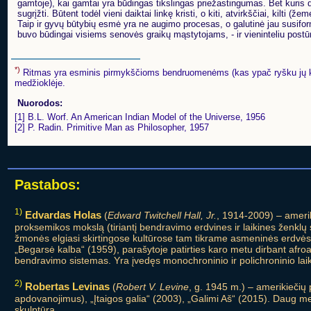
gamtoje), kai gamtai yra būdingas tikslingas priežastingumas. Bet kuris da
sugrįžti. Būtent todėl vieni daiktai linkę kristi, o kiti, atvirkščiai, kilti
Taip ir gyvų būtybių esmė yra ne augimo procesas, o galutinė jau susifor
buvo būdingai visiems senovės graikų mąstytojams, - ir vieninteliu post
*)
Ritmas yra esminis pirmykščioms bendruomenėms (kas ypač ryšku jų kalboj
medžioklėje.
Nuorodos:
[1] B.L. Worf. An American Indian Model of the Universe, 1956
[2] P. Radin. Primitive Man as Philosopher, 1957
Pastabos:
1)
Edvardas Holas
(
Edward Twitchell Hall, Jr.
, 1914-2009) – ameriki
proksemikos mokslą (tiriantį bendravimo erdvines ir laikines ženklų 
žmonės elgiasi skirtingose kultūrose tam tikrame asmeninės erdvės 
„Begarsė kalba“ (1959), parašytoje patirties karo metu dirbant afroa
bendravimo sistemas. Yra įvedęs monochroninio ir polichroninio laiko
2)
Robertas Levinas
(
Robert V. Levine
, g. 1945 m.) – amerikiečių 
apdovanojimus), „Įtaigos galia“ (2003), „Galimi Aš“ (2015). Daug metų
skulptūra.