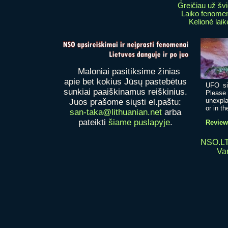
Greičiau už šv
Laiko fenome
Kelionė laik
Maloniai pasitiksime žinias
apie bet kokius Jūsų pastebėtus
UFO si
sunkiai paaiškinamus reiškinius.
Please
unexpla
Juos prašome siųsti el.paštu:
or in th
san-taka@lithuanian.net
arba
pateikti
šiame puslapyje
.
Review 
NSO.LT
Var