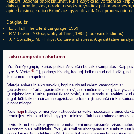
kalbant. Japonai pabrėžia „ma“, kuris apytiksliai verčiamas kaip „t
dalykų, arba tai, kas, atrodo, nevyksta, yra tiek pat ar svarbesni,
apie klausimą, kuriuo Brunėjaus gyventojai dažnai pradeda dieną:
Daugiau žr.
E.T. Hall. The Silent Language, 1959;
R.V. Levine. A Geography of Time, 1998 (naujesnis leidimas);
J.P. Spradley, M. Phillips. Culture and stress: A quantitative analy
Laiko sampratos skirtumai
Yra Žemėje grupių, kurios puikiai išsiverčia be laiko sampratos. Kaip pav
6)
tyrė B. Vorfas
[1], padaręs išvadą, kad toji kalba neturi nei žodžių, nei g
kokiu nors jo aspektu.
Vietoje erdvės ir laiko sąvokų, hopi naudojasi dviem kategorijomis:
„objektyviomis“ arba „pasireiškusiomis“, apimančiomis viską, kas yra ar b
„subjektyviomis“ arba „pasireiškiančiomis“, susijusiomis su ateitimi, kuri
ir gali būti laikoma dinamine egzistavimo forma, įtraukiančia ir kai kuriu
einant miegoti.
Nors
hopi
kalboje pirmenybė ir atiduodama veiksmažodžiams prieš daiktavar
terminijos. Vis tik tai labai sąlyginis teiginys. Juk hopių mintyse tos dvi k
Ir vis tik, net jei laikas gyvenime neturi lemiamos reikšmės, visos tauto
astronominiais reiškiniais. Pvz., Australijos aborigenas turi sunkumų su la
pagal laikrodžių rodyklių padėtį, tai vis tiek realiai nesuvoks jo kaip real