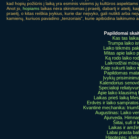
kad hopių požiūris į laiką yra esminis visiems jų kultūros aspektams 
Anot jo,
hopiams
laikas nėra skirstomas į praeitį, dabartį ir ateitį, k
praeitį, o kitas reiškia įvykius, kurie dar neįvyko, gali nutikti arba neį
kamienų, kuriuos pavadino „tenzoriais“, kurie apibūdina laikinumo 
Papildomai skait
Kas tas laik
Trumpa laiko ist
Laiko tėkmės pak
Mitas apie laiko 
Ką rodo laiko ro
Laikrodžiai mūs
Kaip sukurti laiko
Papildomas mat
Įvykių prisiminima
Kalendorius senovė
Specialioji reliatyvu
Apie laiko klausimą fi
Laikas prieš laiką Me
Erdvės ir laiko sampratos
Kvantinė mechanika: triumf
Augustinas: Laiko ver
Ajurveda. Himnas
Šiitai, sufi ir k
Laikas ir amži
Labai prasta bal
Hipotezės: slie