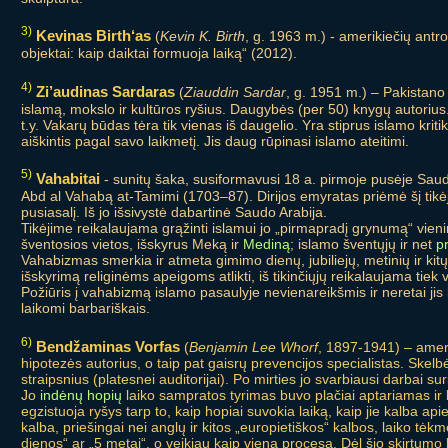
3)
Kevinas Birth‘as
(
Kevin K. Birth
, g. 1963 m.) - amerikiečių antr
objektai: kaip daiktai formuoja laiką“ (2012).
4)
Zi’audinas Sardaras
(
Ziauddin Sardar
, g. 1951 m.) – Pakistano 
islamą, mokslo ir kultūros ryšius. Daugybės (per 50) knygų autoriu
t.y. Vakarų būdas tėra tik vienas iš daugelio. Yra stiprus islamo kriti
aiškintis pagal savo laikmetį. Jis daug rūpinasi islamo ateitimi.
5)
Vahabitai
- sunitų šaka, susiformavusi 18 a. pirmoje pusėje Saud
Abd al Vahabą at-Tamimi (1703–87). Dirijos emyratas priėmė šį tikėj
pusiasalį. Iš jo išsivystė dabartinė Saudo Arabija.
Tikėjime reikalaujama grąžinti islamui jo „pirmapradį grynumą“ vieni
šventosios vietos, išskyrus Meką ir
Mediną
; islamo šventųjų ir net
p
Vahabizmas smerkia ir atmeta gimimo dienų, jubiliejų, metinių ir kit
išskyrimą religinėms apeigoms atlikti, iš tikinčiųjų reikalaujama tie
Požiūris į vahabizmą islamo pasaulyje nevienareikšmis ir neretai jis 
laikomi barbariškais.
6)
Bendžaminas Vorfas
(
Benjamin Lee Whorf
, 1897-1941) – amerik
hipotezės autorius, o taip pat gaisrų prevencijos specialistas. Ske
straipsnius (platesnei auditorijai). Po mirties jo svarbiausi darbai su
Jo
indėnų hopių
laiko sampratos tyrimas buvo plačiai aptariamas ir k
egzistuoja ryšys tarp to, kaip hopiai suvokia laiką, kaip jie kalba a
kalba, priešingai nei anglų ir kitos „europietiškos“ kalbos, laiko tėk
dienos“ ar „5 metai“, o veikiau kaip vieną procesą. Dėl šio skirtumo 