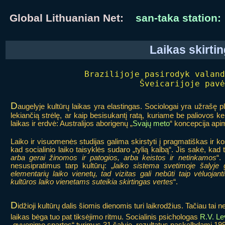
Global Lithuanian Net:
san-taka station:
Laikas skirti
Brazilijoje pasirodyk valand
Šveicarijoje pavė
D
augelyje kultūrų laikas yra elastingas. Sociologai yra užrašę plat
lekiančią strėlę, ar kaip besisukantį ratą, kuriame be paliovos kei
laikas ir erdvė: Australijos aborigenų „
Svajų meto
“ koncepcija apim
Laiko ir visuomenės studijas galima skirstyti į pragmatiškas ir
kad socialinio laiko taisyklės sudaro „tylią kalbą“. Jis sakė, kad 
arba gerai žinomos ir patogios, arba keistos ir netinkamos
“.
nesusipratimus tarp kultūrų: „
laiko sistema svetimoje šalyje g
elementarių laiko vienetų, tad vizitas gali nebūti taip vėluojanti
kultūros laiko vienetams suteikia skirtingas vertes
“.
D
idžioji kultūrų dalis šiomis dienomis turi laikrodžius. Tačiau tai 
laikas bėga tuo pat tiksėjimo ritmu. Socialinis psichologas
R.V. Le
„gyvenimo spartos“ tyrimus 31 šalyje, rezultatus paskelbdami 199