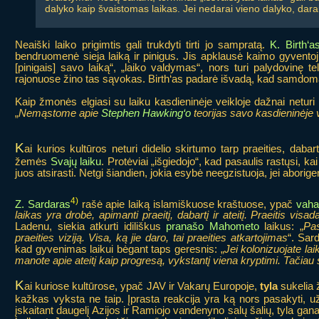
dalyko kaip švaistomas laikas. Jei nedarai vieno dalyko, darai
Neaiški laiko prigimtis gali trukdyti tirti jo sampratą.
K. Birth‘a
bendruomenė sieja laiką ir pinigus. Jis apklausė kaimo gyventojus
[pinigais] savo laiką“, „laiko valdymas“, nors turi palydovinę te
rajonuose žino tas sąvokas. Birth‘as padarė išvadą, kad samdomas
Kaip žmonės elgiasi su laiku kasdieninėje veikloje dažnai neturi 
„
Nemąstome apie
Stephen Hawking‘o
teorijas savo kasdieninėje 
K
ai kurios kultūros neturi didelio skirtumo tarp praeities, dabarti
žemės
Svajų laiku
. Protėviai „išgiedojo“, kad pasaulis rastųsi, ka
juos atsirasti. Netgi šiandien, jokia esybė neegzistuoja, jei aborig
4)
Z. Sardaras
rašė apie laiką islamiškuose kraštuose, ypač
vaha
laikas yra drobė, apimanti praeitį, dabartį ir ateitį. Praeitis visa
Ladenu, siekia atkurti idiliškus
pranašo Mahometo
laikus: „
Pas
praeities viziją. Visa, ką jie daro, tai praeities atkartojimas
“. Sar
kad gyvenimas laikui bėgant taps geresnis: „
Jei kolonizuojate laik
manote apie ateitį kaip progresą, vykstantį viena kryptimi. Tačiau s
K
ai kuriose kultūrose, ypač JAV ir Vakarų Europoje,
tyla
sukelia 
kažkas vyksta ne taip. Įprasta reakcija yra ką nors pasakyti, užp
įskaitant daugelį Azijos ir Ramiojo vandenyno salų šalių, tyla gana 