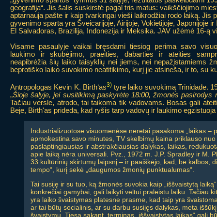
geografija“. Jis šalis suskirstė pagal tris matus: vaikščiojimo miest
aptarnauja pašte ir kaip tvarkingai vieši laikrodžiai rodo laiką. Jis
gyvenimo sparta yra Šveicarijoje, Airijoje, Vokietijoje, Japonijoje ir It
El Salvadoras, Brazilija, Indonezija ir Meksika. JAV užėmė 16-ą viet
Visame pasaulyje vaikai bręsdami tiesiog perima savo visu
laukimo ir skubėjimo, praeities, dabarties ir ateities samp
neapibrėžia šių laiko taisyklių nei jiems, nei nepažįstamiems
beprotiško laiko suvokimo neatitikimo, kurį jie atsineša, ir to, su 
3)
Antropologas Kevin K. Birth‘as
tyrė laiko suvokimą Trinidade. 19
„
Šioje šalyje, jei susitikimą paskyrėte 18:00, žmonės pasirodys nu
Tačiau versle, atrodo, tai taikoma tik vadovams. Bosas gali ateiti 
Beje, Birth'as prideda, kad ryšis tarp vadovų ir laukimo egzistuoja 
Industrializuotose visuomenėse neretai pasakoma „laikas – p
apmokestina savo minutes, TV skelbimų kaina priklauso nuo tra
paslaptingiausias ir abstrakčiausias dalykas, laikas, redukuot
apie laiką nėra universali. Pvz., 1972 m. J.P. Spradley ir M. 
33 kultūrinių skirtumų laipsnį – ir paaiškėjo, kad, be kalbos,
tempo“, kurį sekė „daugumos žmonių punktualumas“.
Tai susiję ir su tuo, ką žmonės suvokia kaip „iššvaistytą laiką“
konkrečiai gamybai, gali laikyti veltui praleistu laiku. Tačiau
yra laiko švaistymas platesne prasme, kad taip yra švaisto
ar tai būtų socialinis, ar su darbu susijęs dalykas, meta išš
švaistymu. Tiesą sakant, terminas „iššvaistytas laikas“ gali b