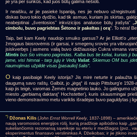
jie yra per sunkūs, kad juos būtų galima nešioti.
Ir neaišku, ar jie pasiekė Ispaniją, nes jie nebuvo užregistruot
diskas buvo tokio dydžio, kad tik asmuo, kuriam jis skirtas, galėjo 
neabejotinai „šventosios" inkvizicijos analuose būtų įrašyta" „
J
cimbolu, buvo pagriebtas Šėtono ir pakeltas į orą
“. To nėra! Be
Taip, bet kam Keely naudojo smuiko garsus? Ar jie Elliott'o „ete
žmogaus biosrovėmis (ir garsai, ir smegenų srovės yra vibruojanč
įsiskverbęs į asmens valią buvo didžiausiojo Cukra vimana varom
Mintis
bus šio vimano pagrindas. Kalba bus tie keliai, kuriais ji b
jame, visi himnai - tarp jųjų ir Vedų
Vašat
. Skiemuo OM bus įdėta
riaumojimas užpildė visas [pasaulio] šalis“.
O
kaip pasibaigė Keely istorija? Jis mirė neturte ir palaužta ši
daugumą savo raštų. Galbūt, jo „jėgą“ iš naujo Pittsburg'e 1928-a
kaip jis teigė, varomas Žemės magnetinio lauko. Jo galingumo užt
miesto „gerbiamą daktarą“ Hochstetter'į, kuris skausmingai prieš
vieno demonstravimo metu variklis išradėjas buvo paguldytas į li
*)
Džonas Kilis
(
John Ernst Worrell Keely
, 1837-1898) – amerikiečių
naują varomosios energijos rūšį, kurią pradžioje apibūdino kaip „garų
sukeliančiomis rezonansą sąveikoje su eteriu ir medžiagos (pvz., van
eksperimentus finansavo verslininkas A. Džeikobas; ir jie įtikino inves