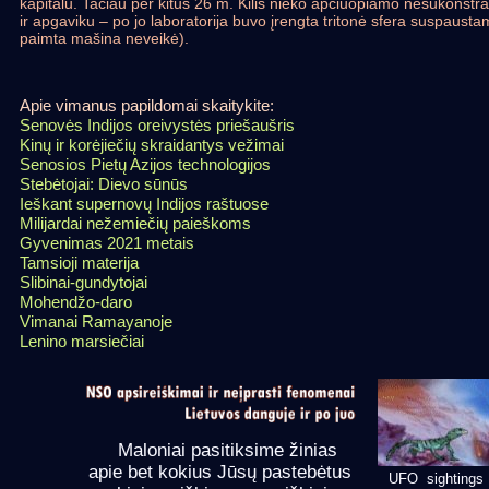
kapitalu. Tačiau per kitus 26 m. Kilis nieko apčiuopiamo nesukonstravo
ir apgaviku – po jo laboratorija buvo įrengta tritonė sfera suspaustam
paimta mašina neveikė).
Apie vimanus papildomai skaitykite:
Senovės Indijos oreivystės priešaušris
Kinų ir korėjiečių skraidantys vežimai
Senosios Pietų Azijos technologijos
Stebėtojai: Dievo sūnūs
Ieškant supernovų Indijos raštuose
Milijardai nežemiečių paieškoms
Gyvenimas 2021 metais
Tamsioji materija
Slibinai-gundytojai
Mohendžo-daro
Vimanai Ramayanoje
Lenino marsiečiai
Maloniai pasitiksime žinias
apie bet kokius Jūsų pastebėtus
UFO sightings 