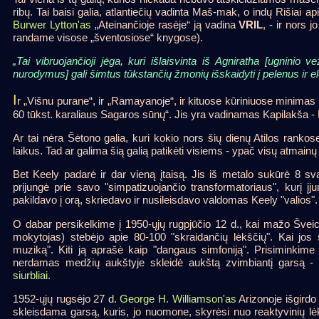
ribų. Tai baisi galia, atlantiečių vadinta Maš-mak, o indų Rišiai ap
Burwer Lytton'as
„Ateinančioje rasėje“ ją vadina
VRIL
, - ir nors j
randame visose „šventosiose“ knygose).
„Tai vibruojančioji jėga, kuri išlaisvinta iš Agniratha [ugninio v
nurodymus] gali šimtus tūkstančių žmonių išskaidyti į pelenus ir e
I
r „Višnu purane“, ir „Ramayanoje“, ir kituose kūriniuose minimas 
60 tūkst. karaliaus Sagaros sūnų“. Jis yra vadinamas Kapilakša - 
Ar tai nėra Šėtono galia, kuri kokio nors šių dienų Atilos ranko
laikus. Tad ar galima šią galią patikėti visiems - ypač visų atmai
Bet Keely padarė ir dar vieną įtaisą. Jis iš metalo sukūrė 8 svar
prijungė prie savo "simpatizuojančio transformatoriaus", kurį į
pakildavo į orą, skriedavo ir nusileisdavo valdomas Keely "valios".
O dabar persikelkime į 1950-ųjų rugpjūčio 12 d., kai mažo Šveicar
mokytojas) stebėjo apie 80-100 "skraidančių lėkščių". Kai jos 
muziką". Kiti ją aprašė kaip "dangaus simfoniją". Prisiminkim
nerdamas medžių aukštyje skleidė aukštą zvimbiantį garsą - t
siurbliai
.
1952-ųjų rugsėjo 27 d.
George H. Williamson'as
Arizonoje išgirdo 
skleisdama garsą, kuris, jo nuomone, skyrėsi nuo reaktyvinių lė