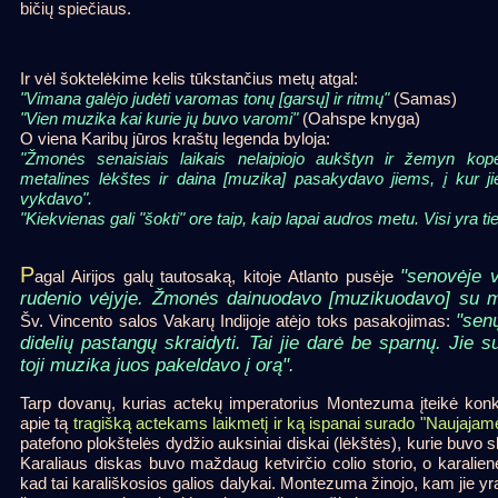
bičių spiečiaus.
Ir vėl šoktelėkime kelis tūkstančius metų atgal:
"Vimana galėjo judėti varomas tonų [garsų] ir ritmų"
(Samas)
"Vien muzika kai kurie jų buvo varomi"
(Oahspe knyga)
O viena Karibų jūros kraštų legenda byloja:
"Žmonės senaisiais laikais nelaipiojo aukštyn ir žemyn kop
metalines lėkštes ir daina [muzika] pasakydavo jiems, į kur jie n
vykdavo".
"Kiekvienas gali "šokti" ore taip, kaip lapai audros metu. Visi yra tie
P
"senovėje v
agal Airijos galų tautosaką, kitoje Atlanto pusėje
rudenio vėjyje. Žmonės dainuodavo [muzikuodavo] su m
"senų
Šv. Vincento salos Vakarų Indijoje atėjo toks pasakojimas:
didelių pastangų skraidyti. Tai jie darė be sparnų. Jie 
toji muzika juos pakeldavo į orą".
Tarp dovanų, kurias actekų imperatorius Montezuma įteikė konka
apie tą
tragišką actekams laikmetį ir ką ispanai surado "Naujajam
patefono plokštelės dydžio auksiniai diskai (lėkštės), kurie buvo skir
Karaliaus diskas buvo maždaug ketvirčio colio storio, o karalie
kad tai karališkosios galios dalykai. Montezuma žinojo, kam jie yr