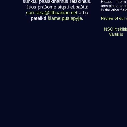
sunkiai paaiškinamus reiškinius.
Please infor
unexplainable in
Juos prašome siųsti el.paštu:
in the other field
san-taka@lithuanian.net
arba
pateikti
šiame puslapyje
.
Review of our 
NSO.lt skilti
Vartiklis