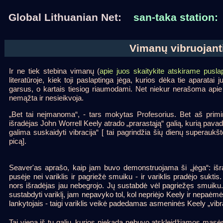
Global Lithuanian Net:
san-taka station:
Vimanų vibruojanti
Ir ne tiek stebina vimanų (
apie juos skaitykite atskirame pusla
literatūroje, kiek toji paslaptinga jėga, kurios dėka tie aparatai
garsus, o kartais tiesiog riaumodami. Net niekur nerašoma apie 
nemąžta ir nesieikvoja.
„Bet tai neįmanoma“, - tars mokytas Profesorius. Bet aš priminsi
išradėjas John Worrell Keely atrado „prarastąją“ galią, kurią pavadi
galima suskaidyti vibracija“ [ tai pagrindžia šių dienų superauk
picą].
Seaver'as aprašo, kaip jam buvo demonstruojama ši „jėga“: išradė
pusėje nei variklis ir pagriežė smuiku - ir variklis pradėjo suktis.
nors išradėjas jau nebegrojo. Jų sustabdė vėl pagriežęs smuiku.
sustabdyti variklį, jam nepavyko tol, kol nepriėjo Keely ir nepaėmė 
lankytojais - taigi variklis veikė padedamas asmeninės Keely „vibra
Tai viena iš tų galių, kurios niekada nebuvo atskleidžiamos masėm