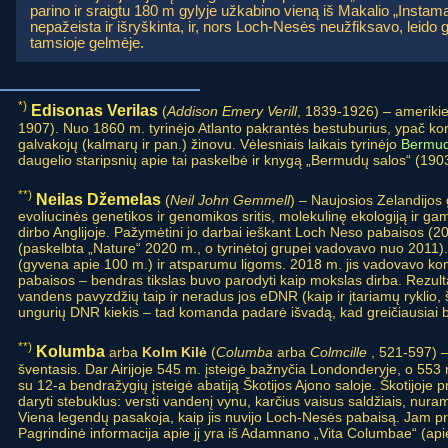
parino ir sraigtu 180 m gylyje užkabino vieną iš Makalio „Instam
nepažeista ir išryškinta, ir, nors Loch-Nesės neužfiksavo, leido 
tamsioje gelmėje.
*)
Edisonas Verilas
(
Addison Emery Verill
, 1839-1926) – amerikieč
1907). Nuo 1860 m. tyrinėjo Atlanto pakrantės bestuburius, ypač kora
galvakojų (kalmarų ir pan.) žinovu. Vėlesniais laikais tyrinėjo
Bermu
daugelio staripsnių apie tai paskelbė ir knygą „Bermudų salos“ (190
**)
Neilas Džemelas
(
Neil John Gemmell
) – Naujosios Zelandijos
evoliucinės genetikos ir genomikos sritis, molekulinę ekologiją ir 
dirbo Anglijoje. Pažymėtini jo darbai ieškant Loch Neso pabaisos (
(paskelbta „Nature“ 2020 m., o tyrinėtoj grupei vadovavo nuo 2011
(gyvena apie 100 m.) ir atsparumu ligoms. 2018 m. jis vadovavo ko
pabaisos – bendras tikslas buvo parodyti kaip mokslas dirba. Rezul
vandens pavyzdžių taip ir neradus jos eDNR (kaip ir įtariamų ryklio
ungurių DNR kiekis – tad komanda padarė išvadą, kad greičiausiai b
**)
Kolumba
arba
Kolm Kilė
(
Columba
arba
Colmcille
, 521-597) – 
šventasis. Dar Airijoje 545 m. įsteigė bažnyčia Londonderyje, o 553 
su 12-a bendražygių įsteigė abatiją Škotijos Ajono saloje. Škotijoje
daryti stebuklus: versti vandenį vynu, karčius vaisus saldžiais, nuram
Viena legendų pasakoja, kaip jis nuvijo Loch-Nesės pabaisą. Jam pri
Pagrindinė informacija apie jį yra iš Adamnano „Vita Columbae“ (ap