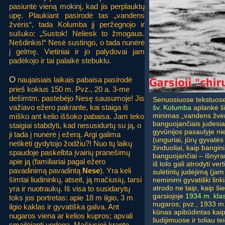
pasiuntė vieną mokinį, kad jis perplauktų
upę. Plaukiant pasirodė tas „vandens
žvėris“, tada Kolumba jį peržegnojo ir
sušuko: „Sustok! Neliesk to žmogaus.
Nešdinkis!“ Nesė sustingo, o tada nunėrė
į gelmę. Vietiniai ir jo palydovai jam
padėkojo ir tai palaikė stebuklu.
O
naujaisiais laikais pabaisa pasirodė
prieš kokius 150 m. Pvz., 20 a. 3-me
dešimtm. pastebėjo Nesę sausumoje! Jis
Senuosiuose tekstuose,
važiavo ežero pakrante, kai staiga iš
šv. Kolumba
aplankė ši
minimas „vandens žvėris
miško ant kelio iššoko pabaisa. Jam teko
banguojančiais judesia
staigiai stabdyti, kad nesusidurtų su ją, o
gyvūnijos pasaulyje ni
ji tada į nunėrė į ežerą. Argi galima
(unguriai, jūrų gyvatės
netikėti gydytojo žodžiu?! Nuo tų laikų
žinduoliai, kaip banginia
spaudoje paskelbta įvairių pranešimų
banguojančiai – išnyra
apie ją (familiariai pagal ežero
iš tolo gali atrodyti ver
pavadinimą pavadintą
Nese
). Yra keli
sulėtintų judėjimą (jam 
šimtai liudininkų, atseit, ją mačiusių, tarsi
neminimi gyvatiški linkiai
atrodo ne taip, kaip ši
yra ir nuotraukų. Iš visa to susidarytų
garsiojoje
1934 m. klas
toks jos portretas: apie 18 m ilgio, 3 m
nugaros; pvz., 1933 m.
ilgio kaklas ir gyvatiška galva. Ant
kūnas apibūdintas kaip
nugaros viena ar kelios kupros; apvali
liudijimuose ir toliau 
smailėjanti uodega. Mačiusieji krante