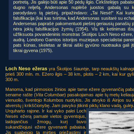
portretą. Jis galėjo būti apie 50 pėdų ilgio. Čirkštelėjęs paba
dugno reljefą. Andersonas nuplėšė juostos gabalą su k
parodydavo tą piešinį, pripažindavo: „Tai Nesė!“ Kai kur
falsifikacija (kai kas tvirtina, kad Andersonas susitarė su ech
Andersenas paprašė pakomentuoti piešinį geriausių panašių priet
nėra jokių falsifikacijos žymių (1954). Vis tik ketinimas i
užfiksuota povandeninis monstras Škotijos Loch Neso ežere, 
audrą. Londono Gamtos istorijos muziejaus specialistai pareiš
pats kūnas, skeletas ar tikrai aiški gyvūno nuotrauka gali įti
tikrai gyvena (1975).
Loch Neso ežeras
yra Škotijos šiaurėje, tarp neaukštų kalna
prieš 300 mln. m. Ežero ilgis – 38 km, plotis – 2 km, kai kur gyl
300 m.
Manoma, kad pirmosios žinios apie tame ežere gyvenančią paba
sename rašte (
Vita Columbae
) pasakojamas apie tų metų keliauja
vienuolio, šventojo Kolumbos nuotykis. Jis atvyko iš Airijos su k
atverstų į krikščionybę. Jam pavyko įtikinti piktų klano vadą, gulė
Urquharto rajone.
Ir kai vyko palei Loch
Nesės ežerą pamatė vietos gyventojus,
laidojančius žmogų, kurį buvo
sukandžiojusi ežere gyvenanti pabaisa.
Jis suabejojo ta mirties priežastimi ir