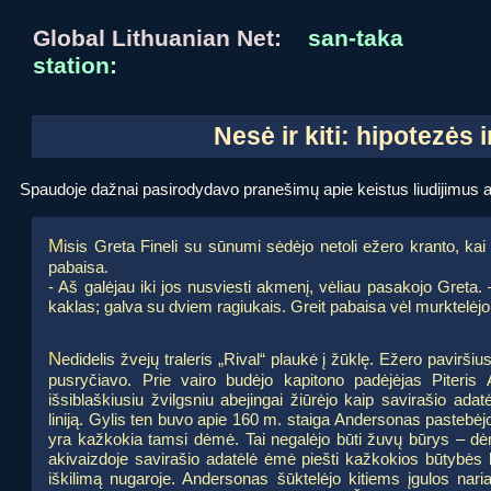
Global Lithuanian Net:
san-taka
station:
Nesė ir kiti: hipotezės 
Spaudoje dažnai pasirodydavo pranešimų apie keistus liudijimus ap
M
isis Greta Fineli su sūnumi sėdėjo netoli ežero kranto, kai 
pabaisa.
- Aš galėjau iki jos nusviesti akmenį, vėliau pasakojo Greta. 
kaklas; galva su dviem ragiukais. Greit pabaisa vėl murktelėj
N
edidelis žvejų traleris „Rival“ plaukė į žūklę. Ežero pavirši
pusryčiavo. Prie vairo budėjo kapitono padėjėjas Piteris 
išsiblaškiusiu žvilgsniu abejingai žiūrėjo kaip savirašio ada
liniją. Gylis ten buvo apie 160 m. staiga Andersonas pasteb
yra kažkokia tamsi dėmė. Tai negalėjo būti žuvų būrys – dė
akivaizdoje savirašio adatėlė ėmė piešti kažkokios būtybės k
iškilimą nugaroje. Andersonas šūktelėjo kitiems įgulos nar