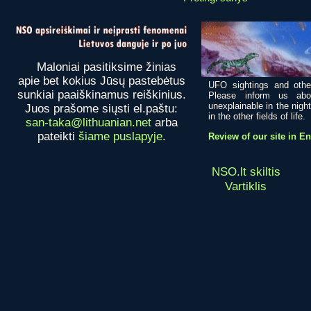
Maloniai pasitiksime žinias
apie bet kokius Jūsų pastebėtus
UFO sightings and othe
sunkiai paaiškinamus reiškinius.
Please inform us abo
unexplainable in the nigh
Juos prašome siųsti el.paštu:
in the other fields of life.
san-taka@lithuanian.net
arba
pateikti
šiame puslapyje
.
Review of our site in E
NSO.lt skiltis
Vartiklis