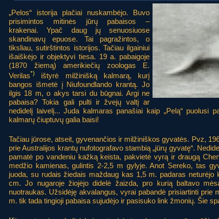
„Pelos“ istorija plačiai nuskambėjo. Buvo
prisimintos mitinės jūrų pabaisos –
krakenai. Ypač daug jų senuosiuose
skandinavų epuose. Tai pagražintos, o
tiksliau, sutirštintos istorijos. Tačiau ilgainiui
išaiškėjo ir objektyvi tiesa. 19 a. pabaigoje
(1870 žiemą) amerikiečių zoologas E.
*)
Verilas
ištyrė milžinišką kalmarą, kurį
bangos išmetė į Niufoundlando krantą. Jo
ilgis 18 m, o akys tarsi du būgnai. Argi ne
pabaisa? Tokia gali pulti ir žvejų valtį ar
nedidelį laivelį... Juda kalmaras panašiai kaip „Pelą“ puolusi p
kalmarų čiuptuvų galia baisi!
Tačiau jūrose, atseit, gyvenančios ir milžiniškos gyvatės. Pvz, 
prie Australijos krantų nufotografavo stambią „jūrų gyvatę“. Nedid
pamatė po vandeniu kažką keista, pakvietė vyrą ir draugą Chen
medžio kamienas, gulintis 2-2,5 m gylyje. Anot Sereko, tas g
juoda, su rudais žiedais maždaug kas 1,5 m. padaras neturėjo
cm. Jo nugaroje žiojėjo didelė žaizda, pro kurią baltavo mės
nuotraukas. Užsidėję akvalangus, vyrai pabandė prisiartinti prie m
m. tik tada tingioji pabaisa sujudėjo ir pasisuko link žmonių. Šie spar