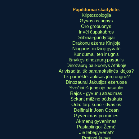
Papildomai skaitykite:
Kriptozoologija
Gyvosios ugnys
Oro grobuonys
Ir vėl čupakabros
Slibinai-gundytojai
Drakonų ežeras Kinijoje
Niagaros didžioji gyvatė
Kur dūmai, ten ir ugnis
Išnykęs dinozaurų pasaulis
Dinozaurų palikuonys Afrikoje
Ar visad tai tik paramokslinės idėjos?
Tik pamėklė: auksas jūrų dugne?
Dinozaurai Jakutijos ežeruose
Svečiai iš jungiojo pasaulio
Rajos - gyvūnų atradimas
Sekant milžino pėdsakais
Oda: tarp kūno - dvasios
Delfinai ir Joan Ocean
Gyvenimas po mirties
Akmenų gyvenimas
Paslaptingoji Žemė
Jie tebegyvena!?
Protingi šunys