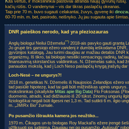
K
ita vertus, ir mokslininkai pastoviai atranda naujų gyvūnų rūšių.
kačių rūšis. O vandenynai – vis dar tikras paslapčių okeanas.
Taip prie 70 m. buvo sugauti celakantai, žuvys, gyvenę iki
dinoza
60-70 mln. m. bet, pasirodo, neišnyko. Jų jau sugauta apie šimtas. 
DNR paieškos nerodo, kad yra pleziozauras
**)
Anglų biologui Neilui Džemelui
2018-ais pavyko gauti grantą 
Jo grupė tirs garsiojo ežero vandenį ir dumblą ieškodama DNR, 
gyvūnijos katalogą. Jau turimi daugiau ar mažiau detalūs DNR k
organizmų. Iš tikro, tai biologai nesitiki sensacingų radinių, tač
finansavimą skirstančius valdininkus. N. Džemelas sako, kad žm
panaudos mokslą, kad į Loch Neso paslapčių knygą įrašytų dar 
Loch-Nesė – ne ungurys?!
2018 m. genetikas N. Džemelis iš Naujosios Zelandijos ežero 
tad pasiūlė hipotezę, kad tai gali būti milžiniškas upinis ungurys
mokslininkas (skaitykite
Mitas apie Big Data
) Flo Foksonas (
Flo
duomenis, atrado, kad didžiausio iš 20 tūkst. žinomų ungurių ilgis
fiziologiškai negali būti ilgesni nei 1,3 m. Tad sutikti 6 m. ilgio 
m. „JMIRx Bio” žurnale.
Po pusamžio ištraukta kamera jos neužtiko...
1970 m. Čikagos un-to biologas Roy Mackal’is ežere įrengė šeš
užfiksuoti jos judėjimą. Daugiau nei po pusamžio „Autosub“ robo