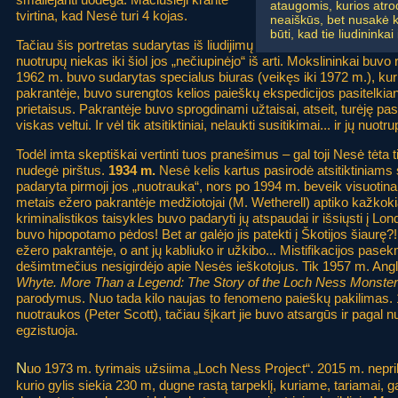
ataugomis, kurios atrod
tvirtina, kad Nesė turi 4 kojas.
neaiškūs, bet nusakė k
būti, kad tie liudininka
Tačiau šis portretas sudarytas iš liudijimų
nuotrupų niekas iki šiol jos „nečiupinėjo“ iš arti. Mokslininkai buvo
1962 m. buvo sudarytas specialus biuras (veikęs iki 1972 m.), kuri
pakrantėje, buvo surengtos kelios paieškų ekspedicijos pasitelkian
prietaisus. Pakrantėje buvo sprogdinami užtaisai, atseit, turėję pas
viskas veltui. Ir vėl tik atsitiktiniai, nelaukti susitikimai... ir jų nuotr
Todėl imta skeptiškai vertinti tuos pranešimus – gal toji Nesė tėta tik
nudegė pirštus.
1934 m.
Nesė kelis kartus pasirodė atsitiktiniams 
padaryta pirmoji jos „nuotrauka“, nors po 1994 m. beveik visuotinai 
metais ežero pakrantėje medžiotojai (M. Wetherell) aptiko kažkok
kriminalistikos taisykles buvo padaryti jų atspaudai ir išsiųsti į Lo
buvo hipopotamo pėdos! Bet ar galėjo jis patekti į Škotijos šiaurę
ežero pakrantėje, o ant jų kabliuko ir užkibo... Mistifikacijos pas
dešimtmečius nesigirdėjo apie Nesės ieškotojus. Tik 1957 m. Angli
Whyte. More Than a Legend: The Story of the Loch Ness Monster
parodymus. Nuo tada kilo naujas to fenomeno paieškų pakilimas.
nuotraukos (Peter Scott), tačiau šįkart jie buvo atsargūs ir pagal
egzistuoja.
N
uo 1973 m. tyrimais užsiima „Loch Ness Project“. 2015 m. neprik
kurio gylis siekia 230 m, dugne rastą tarpeklį, kuriame, tariamai, ga