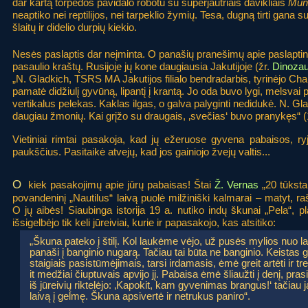
dar kartą torpedos pavidalo robotu su superjautriais davikliais
Mun
neaptiko nei reptilijos, nei tarpeklio žymių. Tesa, dugną tirti gan
šlaitų ir didelio durpių kiekio.
Nesės paslaptis dar neįminta. O panašių pranešimų apie paslaptin
pasaulio kraštų. Rusijoje jų kone daugiausia Jakutijoje (žr.
Dinozau
„N. Gladkich, TSRS MA Jakutijos filialo bendradarbis, tyrinėjo Chala
pamatė didžiulį gyvūną, lipantį į krantą. Jo oda buvo lygi, melsvai 
vertikalus pelekas. Kaklas ilgas, o galva palyginti nedidukė. N. Gl
daugiau žmonių. Kai grįžo su draugais, ‚svečias‘ buvo pranykęs“ (
Vietiniai rimtai pasakoja, kad jų ežeruose gyvena pabaisos, ry
paukščius. Pasitaikė atvejų, kad jos gainiojo žvejų valtis...
O
kiek pasakojimų apie jūrų pabaisas! Štai
Ž. Vernas
„20 tūksta
povandeninį „Nautilus“ laivą puolė milžiniški kalmarai – matyt, ra
O jų aibės! Siaubinga istorija 19 a. nutiko indų škunai „Pela“, p
išsigelbėjo tik keli jūreiviai, kurie ir papasakojo, kas atsitiko:
„Škuna pateko į štilį. Kol laukėme vėjo, už pusės mylios nuo la
panaši į banginio nugarą. Tačiau tai būta ne banginio. Keistas 
staigiais pasistūmėjimais, tarsi irdamasis, ėmė greit artėti ir tre
it medžiai čiuptuvais apvijo jį. Pabaisa ėmė šliaužti į denį, pr
iš jūreivių riktelėjo: ‚Kapokit, kam gyvenimas brangus!‘ tačiau 
laivą į gelmę. Škuna apsivertė ir netrukus paniro“.