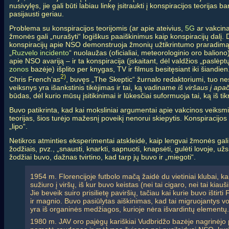
nusivylęs, jie gali būti labiau linkę įsitraukti į konspiracijos teorijas 
pasijausti geriau.
Problema su konspiracijos teorijomis (ar apie ateivius,
5G
ar vakcina
žmonės gali „nurašyti“ logiškus paaiškinimus kaip konspiracijų dalį
konspiracijų apie NSO demonstruoja žmonių užtikrintumo praradimą
„
Ruzvelo incidento
“ nuolaužas (oficialiai, meteorologinio oro baliono
apie NSO avariją – ir ta konspiracija (įskaitant, dėl valdžios „paslėpt
zonos
bazėje) išplito per knygas, TV ir filmus besitęsiant iki šiandie
2)
Chris French‘as
, buvęs „The Skeptic“ žurnalo redaktoriumi, tuo ne
veiksnys yra išankstinis tikėjimas ir tai, ką vadiname
iš viršaus į apač
būdas, dėl kurio mūsų įsitikinimai ir lūkesčiai suformuoja tai, ką iš ti
Buvo patikrinta, kad kai moksliniai argumentai apie vakcinos veiksmi
teorijas, šios turėjo mažesnį poveikį nenorui skiepytis. Konspiracijos
„lipo“.
Netikros atminties eksperimentai atskleidė, kaip lengvai žmonės gali 
žodžiais, pvz., „snausti, knarkti, sapnuoti, knapsėti, gulėti lovoje, užsi
žodžiai buvo, dažnas tvirtino, kad tarp jų buvo ir „miegoti“.
1954 m. Florencijoje futbolo mačą žaidė du vietiniai klubai, kai
sužiuro į viršų, iš kur buvo keistas (nei tai cigaro, nei tai kiauš
Jie beveik suiro prisilietę paviršių, tačiau kai kurie buvo ištirti
ir magnio. Buvo pasiūlytas aiškinimas, kad tai migruojantys vor
yra iš organinės medžiagos, kurioje nėra išvardintų elementų.
1980 m. JAV oro pajėgų kariškiai Vudbridžo bazėje nagrinėj