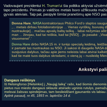
Vadovaujant prezidentui
H. Truman’ui
šia politika aktyviai užsi
tapo prezidentu. Pirmais jo valdžios metais buvo užfiksuota mažia
gyvais ateiviais. Taip pat, pasipylė šimtai pranešimų apie NSO pa
Donna Hare
,
NASA
kontraktoriaus Philco Ford‘o slaptos saug
‚... metais dirbau fotolaboratorijoje ... Vienas vyriškių, buvusi
nuotraukoje]... mačiau apvalų baltą tašką... labai nežymias aštrias
man ... žinojau, kad tai reiškia, kad tai [NSO]... jis pasakė: „V
visuomenei“.‘
Donna Hare
dirbo NASA 15 m. ir turėjo specialų leidimą, leidžia
ir pamatė tas nuotraukas su NSO. Ji sakosi iš daugelio NASA da
susijusius dalykus, tačiau apie jiems neleista labai atvirai kalb
kad tie matė tuos dalykus skrisdami, o vieną jų – nusileidę Mėn
Ankstyvi pali
Dangaus reiškinys
Iš Helsingforso [Helsinkio] į „Naująjį laiką“ rašo, kad šiomis dienomis
pietus nuo miesto dangaus skliaute atsirado ugninis rutulys, pamažu b
melsvai žalsvas spindėjimas, tam besileidžiant įgaunantis vis labiau 
Aplink pasaulį, nr.45, 1893 m. lapkričio 14 d.