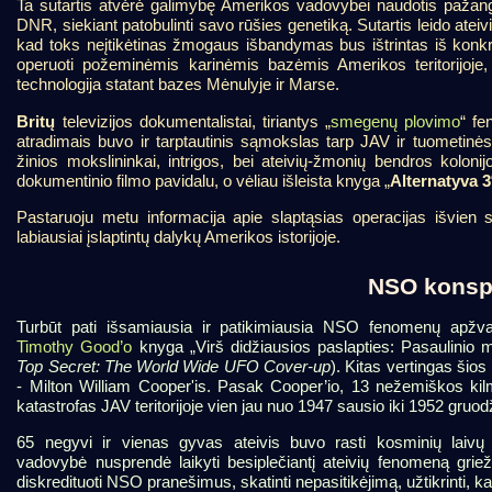
Ta sutartis atvėrė galimybę Amerikos vadovybei naudotis pažangi
DNR, siekiant patobulinti savo rūšies genetiką. Sutartis leido ateiv
kad toks neįtikėtinas žmogaus išbandymas bus ištrintas iš konkre
operuoti požeminėmis karinėmis bazėmis Amerikos teritorijoje,
technologija statant bazes Mėnulyje ir Marse.
Britų
televizijos dokumentalistai, tiriantys „
smegenų plovimo
“ fe
atradimais buvo ir tarptautinis sąmokslas tarp JAV ir tuometinė
žinios mokslininkai, intrigos, bei ateivių-žmonių bendros koloni
dokumentinio filmo pavidalu, o vėliau išleista knyga „
Alternatyva 3
Pastaruoju metu informacija apie slaptąsias operacijas išvien su 
labiausiai įslaptintų dalykų Amerikos istorijoje.
NSO konspi
Turbūt pati išsamiausia ir patikimiausia NSO fenomenų apžva
Timothy Good’o
knyga „Virš didžiausios paslapties: Pasaulinio
Top Secret: The World Wide UFO Cover-up
). Kitas vertingas šio
- Milton William Cooper'is. Pasak Cooper’io, 13 nežemiškos kil
katastrofas JAV teritorijoje vien jau nuo 1947 sausio iki 1952 gruod
65 negyvi ir vienas gyvas ateivis buvo rasti kosminių laiv
vadovybė nusprendė laikyti besiplečiantį ateivių fenomeną grie
diskredituoti NSO pranešimus, skatinti nepasitikėjimą, užtikrinti, 