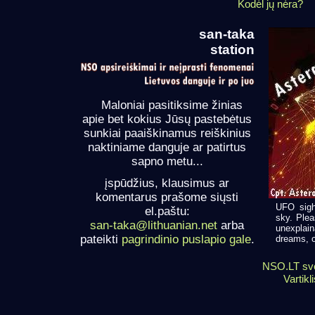
Kodėl jų nėra?
san-taka
station
Maloniai pasitiksime žinias
apie bet kokius Jūsų pastebėtus
sunkiai paaiškinamus reiškinius
naktiniame danguje ar patirtus
sapno metu...
įspūdžius, klausimus ar
komentarus prašome siųsti
UFO sigh
el.paštu:
sky. Plea
san-taka@lithuanian.net
arba
unexplai
pateikti
pagrindinio puslapio gale
.
dreams, or
NSO.LT sve
Vartikl