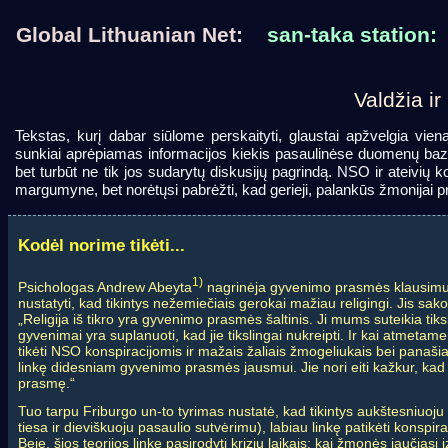
Global Lithuanian Net:
san-taka station:
Valdžia 
Tekstas, kurį dabar siūlome perskaityti, glaustai apžvelgia vien
sunkiai aprėpiamas informacijos kiekis pasaulinėse duomenų bazės
bet turbūt ne tik jos sudarytų diskusijų pagrindą. NSO ir ateivių
margumyne, bet norėtųsi pabrėžti, kad gerieji, palankūs žmonijai p
Kodėl norime tikėti...
1)
Psichologas Andrew Abeyta
nagrinėja gyvenimo prasmės klausimus. 
nustatyti, kad tikintys nežemiečiais gerokai mažiau religingi. Jis sako
„Religija iš tikro yra gyvenimo prasmės šaltinis. Ji mums suteikia t
gyvenimai yra suplanuoti, kad jie tikslingai nukreipti. Ir kai atmetame 
tikėti NSO konspiracijomis ir mažais žaliais žmogeliukais bei panašiai
linkę didesniam gyvenimo prasmės jausmui. Jie nori eiti kažkur, kad 
prasmę.“
Tuo tarpu Friburgo un-to tyrimas nustatė, kad tikintys aukštesniuoju ti
tiesa ir dieviškuoju pasaulio sutvėrimu), labiau linkę patikėti konspira
Beje, šios teorijos linkę pasirodyti krizių laikais: kai žmonės jaučiasi iz