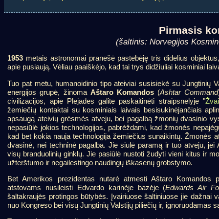
Pirmasis ko
(šaltinis: Norvegijos Kosm
1953
metais astronomai pranešė pastebėję tris didelius objektus,
apie pusiaują. Vėliau paaiškėjo, kad tai trys didžiuliai kosminiai laiv
Tuo pat metu, humanoidinio tipo ateiviai susisiekė su Jungtinių V
energijos grupė, žinoma
Aštaro Komandos
(
Ashtar Command
civilizacijos, apie Plejades galite paskaitinėti straipsnelyje "
Žva
žemiečių kontaktai su kosminiais laivais besisukinėjančiais apli
apsaugą ateivių grėsmės atveju, bei pagalbą žmonių dvasinio vyst
nepasiūlė jokios technologijos, pabrėždami, kad žmonės nepajėgūs 
kad bet kokia nauja technologija žemiečius sunaikintų. Žmonės at
dvasinė, nei techninė pagalba. Jie siūlė paramą ir tuo atveju, je
visų branduolinių ginklų. Jie pasiūlė nustoti žudyti vieni kitus ir 
užterštumo ir negailestingo naudingų iškasenų grobstymo.
Bet Amerikos prezidentas nutarė atmesti Aštaro Komandos pas
atstovams nusileisti Edvardo karinėje bazėje (
Edwards Air F
šaltakraujės protingos būtybės. Įvairiuose šaltiniuose jie dažnai 
nuo Kongreso bei visų Jungtinių Valstijų piliečių ir, ignoruodamas s