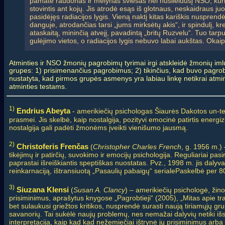
pamatė raudonas ir mėlynas šviesas nei nusileidusį NSO, kuris
stovintis ant kojų. Jis atrodė esąs iš glotnaus, neskaidraus juo
pasidėjęs radiacijos lygis. Vieną naktį kitas kariškis nuspre
danguje, atrodančias tarsi „jums mirksėtų akis“, ir spindulį, 
ataskaitą, mininčią atvejį, pavadintą „britų Ruzvelu“. Tuo tarpu
gulėjimo vietos, o radiacijos lygis nebuvo labai aukštas. Okai
Atminties ir NSO žmonių pagrobimų tyrimai irgi atskleidė žmonių i
grupes: 1) prisimenančius pagrobimus; 2) tikinčius, kad buvo pagrobti
nustatyta, kad pirmos grupės asmenys yra labiau linkę netikrai atminči
atminties testams.
1)
Endrius Abeyta
- amerikiečių psichologas Šiaurės Dakotos un-te. 
prasmei. Jis skelbė, kaip nostalgija, pozityvi emocinė patirtis energiz
nostalgija gali padėti žmonėms įveikti vienišumo jausmą.
2)
Christoferis Frenčas
(
Christopher Charles French
, g. 1956 m.) 
tikėjimų ir patirčių, suvokimo ir emocijų psichologija. Reguliariai p
paprastai išreiškiantis speptiškas nuostatas. Pvz., 1998 m. jis dalyv
reinkarnaciją, ištransiuotą „Pasaulių pabaigų“ serialePaskelbė per 80
3)
Siuzana Klensi
(
Susan A. Clancy
) – amerikiečių psichologė, žino
prisiminimus, aprašytus knygose „Pagrobtieji“ (2005), „Mitas apie tra
bet sulaukusi griežtos kritikos, nusprendė surasti naują tiriamųjų gr
savanorių. Tai sukėlė naujų problemų, nes nemažai dalyvių netiki iš
interpretacija, kaip kad kad nežemiečiai ištrynė jų prisiminimus arb