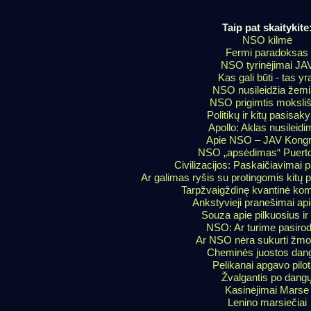
Taip pat skaitykite
NSO kilmė
Fermi paradoksas
NSO tyrinėjimai JA
Kas gali būti - tas yr
NSO nusileidžia žem
NSO prigimtis moksliš
Politikų ir kitų pasisak
Apollo: Aklas nusileid
Apie NSO – JAV Kong
NSO „apsėdimas“ Puerto
Civilizacijos: Paskaičiavimai p
Ar galimas ryšis su protingomis kitų 
Tarpžvaigždinę kvantinė kom
Ankstyvieji pranešimai a
Souza apie pilkuosius ir 
NSO: Ar turime pasirod
Ar NSO nėra sukurti žm
Cheminės juostos dan
Pelikanai apgavo pilo
Žvalgantis po dang
Kasinėjimai Marse
Lenino marsiečiai