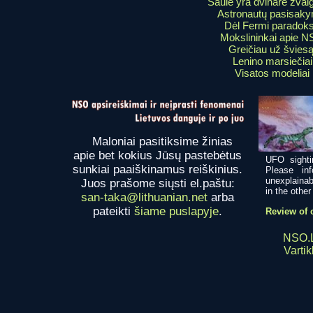
Saulė yra dvinarė žvai
Astronautų pasisaky
Dėl Fermi paradok
Mokslininkai apie 
Greičiau už šviesą
Lenino marsiečiai
Visatos modeliai
Maloniai pasitiksime žinias
apie bet kokius Jūsų pastebėtus
UFO sighti
sunkiai paaiškinamus reiškinius.
Please in
unexplainab
Juos prašome siųsti el.paštu:
in the other 
san-taka@lithuanian.net
arba
pateikti
šiame puslapyje
.
Review of o
NSO.
Vartik