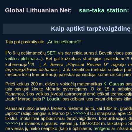
Global Lithuanian Net:
san-taka station:
Kaip aptikti tarpžvaigždin
Taip pat paskaitykite „
Ar ten ieškome?!
“
P
o 6-ių dešimtmečių
SETI
vis dar reikia surasti. Beveik visos pas
veiklos plėtimąsi
...). Bet gal kažkokias strategijas praleidome?
1)
koherencija
?! [
A. Berera „Physical Review D“ rugsėjo mėn
]. Juk kvantiniai metodai suteikia pra
tarpžvaigždiniais atstumais
metodai tokių komunikacijų paieškai panaudojai komerciškai prie
Prieš kokius 200 m. didysis vokiečių matematikas
K. Gausas
pasi
taip pasiųsti žinutę Mėnulio gyventojams. O kai 19 a. pabaig
Panamos, šios veiklos įkvėpti astronomai ėmė ieškoti technologijų
„rado“ Marse, tada
P. Loueliui
paskelbiant juos esant dirbtinės kilm
Panašiai nutiko praėjus keliems metams po to, kai 1894 m. gruod
„aptiko“ radijo bangas iš Marso (žr.
>>>>>
)! Du straipsniai apie 
tikslūs moksliniai apibūdinimai tarpžvaigždinės komunikacijos d
>>>>>
) ir šviesos signalus: vienas jų. 1960-2018 m. laikotarpiu S
nė vienas jų nieko neaptiko (kaip ir optiniame,
rentgeno
ar infrara