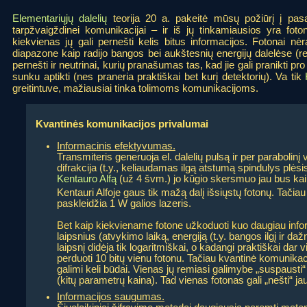
Elementariųjų dalelių
teorija 20 a. pakeitė mūsų požiūrį į pasaul
tarpžvaigždinei komunikacijai – ir iš jų tinkamiausios yra foto
kiekvienas jų gali pernešti kelis bitus informacijos. Fotonai n
diapazone kaip radijo bangos bei aukštesnių energijų dalelėse (r
pernešti ir neutrinai, kurių pranašumas tas, kad jie gali pranikti pr
sunku aptikti (nes praneria praktiškai bet kurį detektorių). Va tik
greitintuve, mažiausiai tinka tolimoms komunikacijoms.
Kvantinės komunikacijos privalumai
Informacinis efektyvumas.
Transmiteris generuoja el. dalelių pulsą ir per parabolinį
difrakcija (t.y., keliaudamas ilgą atstumą spindulys plėsi
Kentauro Alfą
(už 4 švm.) jo kūgio skersmuo jau bus kaip
Kentauri Alfoje gaus tik mažą dalį išsiųstų fotonų. Tačia
paskleidžia 1 W galios lazeris.
Bet kaip kiekviename fotone užkoduoti kuo daugiau info
laipsnius (atvykimo laiką, energiją (t.y. bangos ilgį ir dažn
laipsnį didėja tik logaritmiškai, o kadangi praktiškai dar v
perduoti 10 bitų vienu fotonu. Tačiau kvantinė komunikacij
galimi keli būdai. Vienas jų remiasi galimybe „suspausti“
(kitų parametrų kaina). Tad vienas fotonas gali „nešti“ jau
Informacijos saugumas.