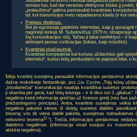
Šiuolaikiniai šifravimo metodai daugiausia paremti mat
remiasi tuo, kad dar nerastas efektyvus būdas jį įveikti,
„pralaužimui“ galima pasinaudoti kvantiniais kompiuteriai
tol, kol transmisijos metu nepadaroma klaida (ir kol ni
Prieigos ribojimas.
Bet jei egzistuoja galaktinis internetas, kaip jį apsaugoti
nagrinėjo lenkas
M. Subotovičius
1979 m. straipsnyje api
šią komunikacijos rūšį. Tačiau ji labai neefektyvi – ir kaip
atribojant jaunas civilizacijas (tokias, kaip mūsiškė).
Kvantiniai skaičiavimai.
Kvantiniai kompiuteriai
kai kuriuos uždavinius gali spręsti
internetui“, kuriuo būtų perduodami ne paprasti bitai, o ku
I
dėja
kvantinį susiejimą
panaudoti informacijos perdavimui akimi
dažna mokslinėje fantastikoje, pvz.,
Liu Cycino
„Trijų kūnų uždav
„trisoliariečiai“ komunikacijai naudoja kvantiškai susietus protonu
ji skamba per gerai, kad būtų teisinga – ir iš tikro turi 3 „gliukus“.
negalima keisti informacija greičiau už šviesos greitį (nes bus paž
priežastingumo principas). Antra, kvantinis susiejimas veikia ki
negalima pakeisti vienos iš dviejų susietos dalelės paveikiant
būseną: vos tik viena dalelė pakinta, susiejimas nutraukiamas (
2)
nebuvimo teorema
“). Trečia, informacijos perdavimas nedalyv
dalelėms negalimas (informacija visad susijusi su mase/energ
atskirai negalima).