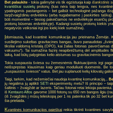
- tokia galimybė vis tik egzistuoja kaip
Bet palaukite
išankstinis 
kvantiškai susietų
protonų (kas nėra taip lengva, nes kvantinė at
ypatingomis pastangomis – bet galbūt technologinė pažanga išs
tarpžvaigždiniu erdvėlėkiu (arba nugabename į paskirties tašką).
būti momentinė – tiesiog pakeičiamos ne erdvėlėkyje esančių pro
protonų būsenas erdvėlėkyje). Kadangi susietų protonų kiekis yra
negatyvūs veiksniai irgi jos kiekį kiek sumažina).
Į
domiausia, kad kvantinė komunikacija jau prieinama Žemėje. K
susiliejimo sukeltas gravitacines bangas, buvo panaudotas „švieso
tiksliai valdomą kristalą (OPO), kai žalias fotonas paverčiamas
vakuumu“). Tai sumažina fazinį neapibrėžtumą dėl amplitudės fliuk
laiką, kad būtų palygintas kelio atstumas su gravitacinėmis bango
Tokia suspausta šviesa su žemesnėmis fliuktuacijomis irgi pageri
neišspręstas klausimas kaip geriau moduliuoti duomenis. Be to
„suspaustos šviesos“ vatus. Bet jau suplanuoti kelių kilovatų galios
Taigi, tarkim, kad nežemiečiai naudoja kvantinę komunikaciją...
Be
jų negalima jų aptikti
SETI
eksperimentų metu? Iš principo – taip.
šaltinis – žvaigždė ar lazeris. Tačiau fotonai retai lekioja pavieni
iš
Kentauro Alfos
gavome 1000 fotonų su 650 nm bangos ilgiu (raudo
(iš žvaigždės į mūsų teleskopą per 1 ns patenka tik po 32 bet kur
šia prielaida.
K
vantinės komunikacijos paieškai
reikia tikrinti kvantines sav