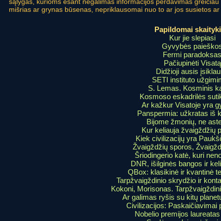
sąlygas, kurioms esant negalimas informacijos perdavimas greičiau ne
mišrias ar grynas būsenas, nepriklausomai nuo to ar jos susietos ar
Papildomai skaityki
Kur jie slepiasi
Gyvybės paieško
Fermi paradoksa
Pačiupinėti Visatą
Didžioji ausis įsikla
SETI instituto užgim
S. Lemas. Kosminis k
Kosmoso eskadrilės suti
Ar kažkur Visatoje yra 
Panspermia: užkratas iš
Bijome žmonių, ne aste
Kur keliauja žvaigždžių 
Kiek civilizacijų yra Paukš
Žvaigždžių sporos, Žvaigžd
Šriodingerio katė, kuri neno
DNR, išilginės bangos ir kel
QBox: klasikinė ir kvantinė te
Tarpžvaigždinio skrydžio ir konta
Kokoni, Morisonas. Tarpžvaigždini
Ar galimas ryšis su kitų plane
Civilizacijos: Paskaičiavimai 
Nobelio premijos laureatas i