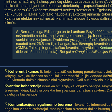
nežinoma natūralių šaltinių, galinčių skleisti „suspaustą šviesą“. 
patikrinti nenaudojant teleskopų ar detektorių – paprasčiausiu bū
tereikia gero CCD (
charge-coupled device
) sensoriaus. Egzistuoj
kai kuriuos jų laikas nuo laiko naudoja žvaigždžių apimčiai (skers
kvantiniai efektai niekad nesutinkami natūraliuose šviesos šaltini
kilmės.
A. Berera kolega Edinburgo un-te Lantham Boyle 2024 m. rugp
nežemiečių naudojamą kvantinę komunikaciją. Ir nors ats
sunkiai realizuojamas. Problema yra „gaudančios“ lėkštės d
naudoti bent 26,5 cm ilgio bangas, kad išvengtų kvantinės 
(CMB). Tai kaip ir gerai, tačiau kvantiniam ryšiui su
Kentaur
didesnį už Londono plotą).
Bet gal pažangios civilizacijos i
1)
Koherentiškumas
fizikoje – statistiškas bangų panašumas dviej
kokybę, pvz., du šviesos spinduliai koherentiški, jei jie vienodo dažnio
– du vienodo dažnio sinosoidiniai svyravimai. Gali būti erdvinis ir la
Kvantinė koherencija
išreiškia situaciją, kai objekto bangos savybė
Ji remiasi idėja, kad visi objektai turi į bangas panašias savybes. Da
dalelių veikia bangos.
2)
Komunikacijos negalimumo teorema
- kvantinės informacijos 
negalima vienam stebėtojui, matuojančiam sistemos dalies būseną, pe