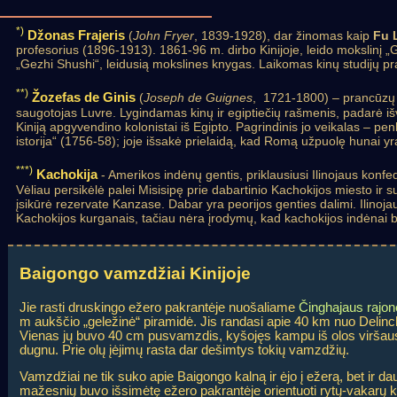
*)
Džonas Frajeris
(
John Fryer
, 1839-1928), dar žinomas kaip
Fu 
profesorius (1896-1913). 1861-96 m. dirbo Kinijoje, leido mokslinį 
„Gezhi Shushi“, leidusią mokslines knygas. Laikomas kinų studijų pr
**)
Žozefas de Ginis
(
Joseph de Guignes
, 1721-1800) – prancūzų o
saugotojas Luvre. Lygindamas kinų ir egiptiečių rašmenis, padarė išva
Kiniją apgyvendino kolonistai iš Egipto. Pagrindinis jo veikalas – pen
istorija“ (1756-58); joje išsakė prielaidą, kad Romą užpuolę hunai y
***)
Kachokija
- Amerikos indėnų gentis, priklausiusi Ilinojaus konfe
Vėliau persikėlė palei Misisipę prie dabartinio Kachokijos miesto ir 
įsikūrė rezervate Kanzase. Dabar yra peorijos genties dalimi. Ilino
Kachokijos kurganais, tačiau nėra įrodymų, kad kachokijos indėnai bū
Baigongo vamzdžiai Kinijoje
Jie rasti druskingo ežero pakrantėje nuošaliame
Činghajaus rajon
m aukščio „geležinė“ piramidė. Jis randasi apie 40 km nuo Delinchos
Vienas jų buvo 40 cm pusvamzdis, kyšojęs kampu iš olos viršaus
dugnu. Prie olų įėjimų rasta dar dešimtys tokių vamzdžių.
Vamzdžiai ne tik suko apie Baigongo kalną ir ėjo į ežerą, bet ir da
mažesnių buvo išsimėtę ežero pakrantėje orientuoti rytų-vakarų kry