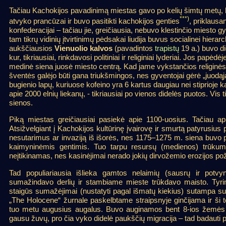
Tačiau Kachokijos pavadinimą miestas gavo po kelių šimtų metų, ka
***)
atvyko prancūzai ir buvo pasitikti kachokijos genties
, priklausa
konfederacijai – tačiau jie, greičiausia, nebuvo klestinčio miesto gy
tam tikrų vidinių įtvirtinimų pėdsakai liudija buvus socialinei hierarch
aukščiausios
Vienuolio kalvos
(pavadintos
trapistų
19 a.) buvo di
kur, tikriausiai, rinkdavosi politiniai ir religiniai lyderiai. Jos papėdė
medinė siena juosė miesto centrą. Kad jame vykstančios religinės
šventės galėjo būti gana triukšmingos, nes gyventojai gėrė „juodąją
bugienio lapų, kuriuose kofeino yra 6 kartus daugiau nei stiprioje k
apie 2000 elnių liekanų, - tikriausiai po vienos didelės puotos. V
sienos.
Piką miestas greičiausiai pasiekė apie 1100-uosius. Tačiau api
Atsižvelgiant į Kachokijos kultūrinę įvairovę ir smurtą patyrusius p
nesutarimus ar invaziją iš išorės, nes 1175–1275 m. siena buvo p
kaimyninėmis gentimis. Tuo tarpu resursų (medienos) trūkumo
neįtikinamas, nes kasinėjimai nerado jokių dirvožemio erozijos po
Tad populiariausia išlieka gamtos nelaimių (sausrų ir potvynių
sumažindavo derlių ir stambiame mieste trūkdavo maisto. Tyrima
staigūs sumažėjimai (nustatyti pagal išmatų kiekius) sutampa su s
„The Holocene“ žurnale paskelbtame straipsnyje ginčijama ir ši teo
tuo metu augusius augalus. Buvo auginamos bent 8-ios žemės ū
gausu žuvų, pro čia vyko didelė paukščių migracija – tad badauti p