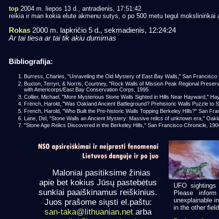
top
2004 m. liepos 13 d., antradienis, 17:51:42
reikia ir man kokia elute akmenu sutys, o po 500 metu tegul mokslininkai a
Rokas
2000 m. lapkričio 5 d., sekmadienis, 12:24:24
Ar tai tiesa ar tai tik akiu dumimas
Bibliografija:
Burress, Charles, "Unraveling the Old Mystery of East Bay Walls," San Francisco
Buxton, Terryn, & Norris, Courtney, "Rock Walls of Mission Peak Regional Preserve
with Americorps/East Bay Conservation Corps, 1995
Collier, Michael, "More Mysterious Stone Walls Sighted in Hills Near Hayward," H
French, Harold, "Was Oakland Ancient Battleground? Prehistoric Walls Puzzle to 
French, Harold, "Who Built the Pre-historic Walls Topping Berkeley Hills?" San Fr
Lane, Del, "Stone Walls an Ancient Mystery: Massive relics of unknown era," Oak
"Stone Age Relics Discovered in the Berkeley Hills," San Francisco Chronicle, 190
Maloniai pasitiksime žinias
apie bet kokius Jūsų pastebėtus
UFO sightings 
sunkiai paaiškinamus reiškinius.
Please inform
unexplainable in
Juos prašome siųsti el.paštu:
in the other field
san-taka@lithuanian.net
arba