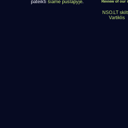
pateikti
šiame puslapyje
.
Review of our s
NSO.LT skilt
Vartiklis