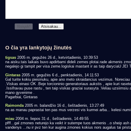
O čia yra lankytojų žinutės
tigsas
2005 m. gegužės 26 d., ketvirtadienis, 10:39:53
na aisku.tais laikais buvo apdirbami dideli zemes plotai.rade akmenis zm
negalejo gi tampit per visa zeme.logiskai mastant ir as taip daryciaU J
Gintaras
2005 m. gegužės 6 d., penktadienis, 14:11:53
Gal turite kokiu piesinuku, apie ano meto skraidancius vezimus. Noreciau p
.Viskas einasi OK .Beje torcioninio generatoriaus aukstis , apie kuri rasete ,
.Issifravau puse rastu , ten taip viskas graziai surasyta .Veliau uzsiims
mano gyvenime .
Pagarbiai, Gintaras
Raimonda
2005 m. balandžio 16 d., šeštadienis, 13:27:49
na as manau paprastai ten pas mus verzesi vis kurmei arba... kelesi numire
miau
2004 m. liepos 31 d., šeštadienis, 14:49:55
pfff...gal zmones neturejo ka veikt ir sutempe tuos akmenis ..o sheip ash
vandenys ...nu ir pvz ten kur augina zmones kokius nors augalus tai pristat