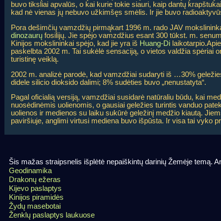
buvo tiksliai apvalūs, o kai kurie tokie siauri, kaip dantų krapštuka
kad nė vienas jų nebuvo užkimšęs smėlis. Ir jie buvo radioaktyvū
Pora dešimčių vamzdžių pirmąkart 1996 m. rado JAV mokslininka
dinozaurų
fosilijų. Jie spėjo vamzdžius esant 300 tūkst. m. senum
Kinijos mokslininkai spėjo, kad jie yra iš
Huang-Di
laikotarpio.Apie
paskelbta 2002 m. Tai sukėlė sensaciją, o vietos valdžia spėriai 
turistinę veiklą.
2002 m. analizė parodė, kad vamzdžiai sudaryti iš …30% geležie
didele silicio dioksido dalimi; 8% sudėties buvo „nenustatyta“.
Pagal oficialią versiją, vamzdžiai susidarė natūraliu būdu, kai me
nuosėdinėmis uolienomis, o gausiai geležies turintis vanduo pat
uolienos ir medienos su laiku sukūrė geležinį medžio kiautą. Jie
paviršiuje, anglimi virtusi mediena buvo išpūsta. Ir visa tai vyko p
Šis mažas straipsnelis išplėtė nepaiškintų darinių Žemėje temą. A
Geodinamika
Drakonų ežeras
Kijevo paslaptys
Kinijos piramidės
Žydų masebotai
Ženklų paslaptys laukuose