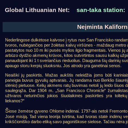
Global Lithuanian Net:
san-taka station:
Neįminta Kaliforn
Nederlingose dulkėtose kalvose į rytus nuo San Francisko rand
tvoros, nubėgančios per žolėtas kalvų viršūnes - maždaug metro a
pastatytos nuo 10 m iki pusės mylios ilgio fragmentais. Vienos jų 
arbūzo dydžio akmenų krūvos, kitos sutvirtintos sausu kalkių užpil
panaudojant iki 1 t sveriančius rieduolius. Dauguma šių darinių sus
apaugo storu kerpių sluoksniu. Jos atrodo yra ganėtinai senos.
Neaiški jų paskirtis. Mažas aukštis neleidžia joms būti kariniais 
paneigia buvus gyvulių aptvarais. Jų randama nuo Berklio šiaurėje i
slėnio) pietuose. Kelių akmens ratų buvimas netoli jų leido šiuos 
saulėgrąža. Dar 1904 m. „San Francisco Chronicle“ žurnalistas s
užtvaros neturinčios jokios šiuolaikinės paskirties yra tolte
liekanos?“
Š
iose žemėse gyveno Ohlome indėnai. 1797-ais netoli Fremonto
Josė misiją. Tad viena teorija tvirtina, kad tvoras statė indėnų ve
krikščioniško darbo etiką savo pagoniškose sielose. Tačiau nėra jok