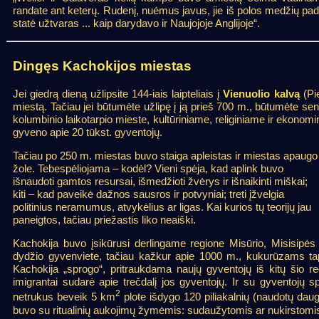
randate ant keterų. Rudenį, nuėmus javus, jie iš polos medžių pa
statė užtvaras ... kaip darydavo ir Naujojoje Anglijoje“.
Dingęs Kachokijos miestas
Jei giedrą dieną užlipsite 144-iais laipteliais į
Vienuolio kalvą
(Pie
miestą. Tačiau jei būtumėte užlipę į ją prieš 700 m., būtumėte se
kolumbinio laikotarpio mieste, kultūriniame, religiniame ir ekonom
gyveno apie 20 tūkst. gyventojų.
Tačiau po 250 m. miestas buvo staiga apleistas ir miestas apaugo
žole. Tebespėliojama – kodėl? Vieni spėja, kad aplink buvo
išnaudoti gamtos resursai, išmedžioti žvėrys ir išnaikinti miškai;
kiti – kad paveikė dažnos sausros ir potvyniai; treti įžvelgia
politinius neramumus, atvykėlius ar ligas. Kai kurios tų teorijų jau
paneigtos, tačiau priežastis liko neaiški.
Kachokija buvo įsikūrusi derlingame regione Misūrio, Misisipės i
dydžio gyvenviete, tačiau kažkur apie 1000 m., kukurūzams tapus
Kachokija „sprogo“, pritraukdama naujų gyventojų iš kitų šio re
imigrantai sudarė apie trečdalį jos gyventojų. Ir su gyventojų s
2
netrukus beveik 5 km
plote išdygo 120 piliakalnių (naudotų daug
buvo su ritualinių aukojimų žymėmis: sudaužytomis ar nukirstomi