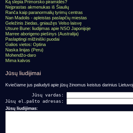
Ką slepia Primorsko piramidės?
Neįprastas akmenukas iš Šiaulių
Ranča kaip paranormalių tyrimų centras
Nan Madolis - apleistas paslapčių miestas
Geležinis žiedas, gniaužęs Velso laisvę
Utsure Bune: liudijimas apie NSO Japonijoje
Marree aborigeno piešinys (Australija)
Paslaptingi milžiniški puodai
Galios vietos: Optina
Naska linijas (Peru)
Mohendžo-daro
Mima kalvos
Jūsų liudijimai
Kviečiame jus paliudyti apie jūsų žinomus keistus darinius Lietuvo
          Jūsų vardas: 
Jūsų el.pašto adresas: 
Jūsų liudijimas
: