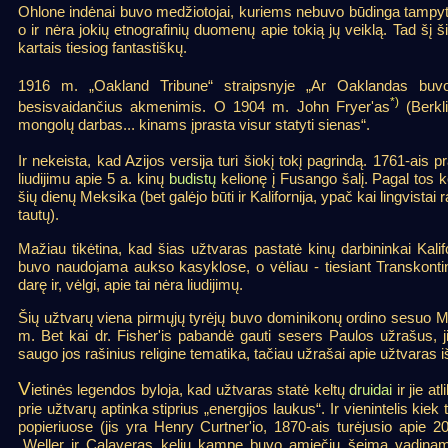
Ohlone indėnai buvo medžiotojai, kuriems nebuvo būdinga tampy
o ir nėra jokių etnografinių duomenų apie tokią jų veiklą. Tad šį šim
kartais tiesiog fantastiškų.
1916 m. „Oakland Tribune“ straipsnyje „Ar Oaklandas bu
*)
besisvaidančius akmenimis. O 1904 m. John Fryer'as
(Berkli
mongolų darbas... kinams įprasta visur statyti sienas“.
Ir nekeista, kad Azijos versija turi šiokį tokį pagrindą. 1761-ai
liudijimu apie 5 a. kinų
budistų
kelionę į Fusango šalį. Pagal tos k
šių dienų Meksika (bet galėjo būti ir Kalifornija, ypač kai lingvistai
tautų).
Mažiau tikėtina, kad šias užtvaras pastatė kinų darbininkai Kalif
buvo naudojama aukso kasyklose, o vėliau - tiesiant Transkontinen
darę ir, vėlgi, apie tai nėra liudijimų.
Šių užtvarų viena pirmųjų tyrėjų buvo dominikonų ordino sesuo M
m. Bet kai dr. Fisher'is pabandė gauti sesers Paulos užrašus, 
saugo jos rašinius religine tematika, tačiau užrašai apie užtvaras 
V
ietinės legendos byloja, kad užtvaras statė keltų
druidai
ir jie a
prie užtvarų aptinka stiprius „energijos laukus“. Ir vienintelis kie
popieriuose (jis yra Henry Curtner'io, 1870-ais turėjusio apie 
„Weller ir Calaveras kelių kampe buvo amiečių šeima vadinam