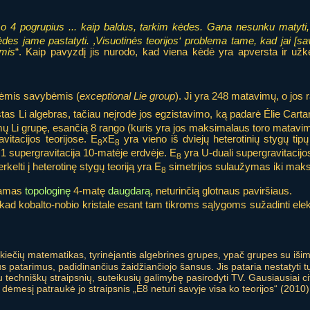
o 4 pogrupius ... kaip baldus, tarkim kėdes. Gana nesunku matyti
ėdes jame pastatyti. ‚Visuotinės teorijos‘ problema tame, kad jai [sa
omis
“. Kaip pavyzdį jis nurodo, kad viena kėdė yra apversta ir užkel
nėmis savybėmis (
exceptional Lie group
). Ji yra 248 matavimų, o jos 
tas Li algebras, tačiau neįrodė jos egzistavimo, ką padarė Élie Carta
mų Li grupę, esančią 8 rango (kuris yra jos maksimalaus toro matavi
vitacijos teorijose. E
xE
yra vieno iš dviejų heterotinių stygų tipų 
8
8
N=1 supergravitacija 10-matėje erdvėje. E
yra U-duali supergravitacijo
8
erkelti į heterotinę stygų teoriją yra E
simetrijos sulaužymas iki maks
8
odamas
topologinę
4-matę
daugdarą
, neturinčią glotnaus paviršiaus.
kad kobalto-nobio kristale esant tam tikroms sąlygoms sužadinti elekt
ikiečių matematikas, tyrinėjantis algebrines grupes, ypač grupes su i
s patarimus, padidinančius žaidžiančiojo šansus. Jis pataria nestatyti tų pa
au techniškų straipsnių, suteikusių galimybę pasirodyti TV. Gausiausiai 
dėmesį patraukė jo straipsnis „E8 neturi savyje visa ko teorijos“ (2010)