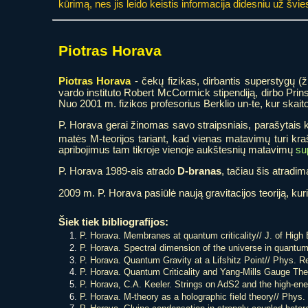
kūrimą, nes jis leido keistis informacija didesniu už švies
Piotras Horava
Piotras Horava
- čekų fizikas, dirbantis superstygų (ž
vardo instituto Robert McCormick stipendiją, dirbo Prin
Nuo 2001 m. fizikos profesorius Berklio un-te, kur skaito
P. Horava gerai žinomas savo straipsniais, parašytais 
matės M-teorijos tariant, kad vienas matavimų turi kra
apribojimus tam tikroje vienoje aukštesnių matavimų
su
P. Horava 1989-ais atrado
D-branas
, tačiau šis atradim
2009 m. P. Horava pasiūlė naują gravitacijos teoriją, kur
Šiek tiek bibliografijos:
P. Horava. Membranes at quantum criticality// J. of High
P. Horava. Spectral dimension of the universe in quantum g
P. Horava. Quantum Gravity at a Lifshitz Point// Phys. Re
P. Horava. Quantum Criticality and Yang-Mills Gauge The
P. Horava, C.A. Keeler. Strings on AdS2 and the high-ener
P. Horava. M-theory as a holographic field theory// Phys.