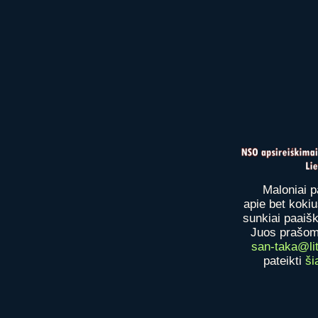
Maloniai p
apie bet koki
sunkiai paaišk
Juos prašome
san-taka@lit
pateikti
ši