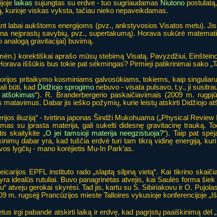
rijoje
laikas
sujungtas su erdve - tuo sugriaudamas
Niutono
postulatą,
, kurioje viskas vyksta, tačiau nieko nepaveikdamas.
sant labai aukštoms energijoms (pvz., ankstyvosios Visatos metu). Jis 
na neįprastų savybių, pvz., supertakumą). Horava sukūrė matematinį pa
o analogą gravitacijai) buvimą.
usio mėn.) korektiškai aprašo mūsų stebimą Visatą. Pavyzdžiui, Einštei
orava iššūkis bus tokie pat sėkmingas? Pirmieji patikrinimai sako „Ta
teorijos pritaikymo kosminiams galvosūkiams, tokiems, kaip singuliar
gali būti, kad
Didžiojo sprogimo
nebuvo - visata pulsavo, t.y., ji susitra
 atšokimas
“). R. Branderbergerio paskaičiavimais (2009 m. rugp
lius matavimus. Dabar jis ieško požymių, kurie leistų atskirti Didžiojo
terijos iliuziją“ - tvirtina japonas Šindži Mukohuama („Physical Review
 su įprasta materija, gali sukelti didesnę gravitacinę trauką. Todėl
s skaitykite „
O jei tamsioji materija neegzistuoja?
“). Taip pat spė
kinimų dabar yra, kad tuščia erdvė turi tam tikrą vidinę energiją, ku
ravos lygčių - mano korėjietis Mu-In Park’as.
eicarijos EPFL instituto rado „slaptą silpną vietą“. Kai tikrino ska
 yra idealūs rutuliai. Buvo panagrinėtas atvejis, kai Saulės forma šiek
u“ atveju gerokai skyrėsi. Tad jis, kartu su S. Sibiriakovu ir O. Pujo
09 m. rugsėjį Prancūzijos mieste Talloires vykusioje konferencijoje „Iš
tus irgi pabandė atskirti laiką ir erdvę, kad pagrįstų paaiškinimą dėl