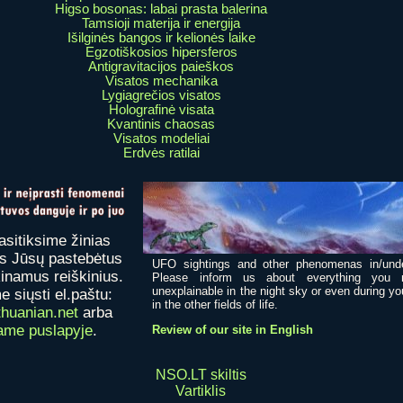
Higso bosonas: labai prasta balerina
Tamsioji materija ir energija
Išilginės bangos ir kelionės laike
Egzotiškosios hipersferos
Antigravitacijos paieškos
Visatos mechanika
Lygiagrečios visatos
Holografinė visata
Kvantinis chaosas
Visatos modeliai
Erdvės ratilai
asitiksime žinias
us Jūsų pastebėtus
UFO sightings and other phenomenas in/unde
inamus reiškinius.
Please inform us about everything you n
unexplainable in the night sky or even during yo
 siųsti el.paštu:
in the other fields of life.
huanian.net
arba
ame puslapyje
.
Review of our site in English
NSO.LT skiltis
Vartiklis