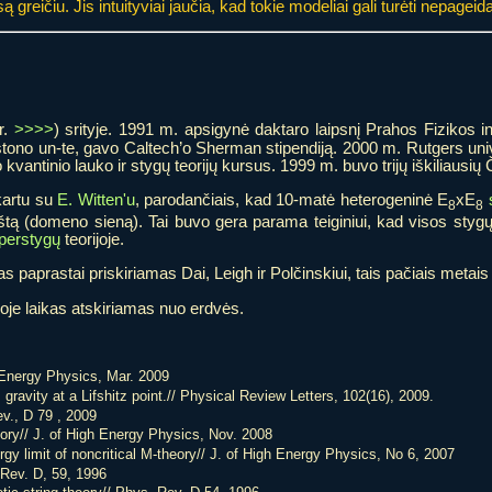
ą greičiu. Jis intuityviai jaučia, kad tokie modeliai gali turėti nepagei
r.
>>>>
) srityje. 1991 m. apsigynė daktaro laipsnį Prahos Fizikos 
stono un-te, gavo Caltech’o Sherman stipendiją. 2000 m. Rutgers univ
 kvantinio lauko ir stygų teorijų kursus. 1999 m. buvo trijų iškiliausi
kartu su
E. Witten'u
, parodančiais, kad 10-matė heterogeninė E
xE
8
8
štą (domeno sieną). Tai buvo gera parama teiginiui, kad visos stygų 
perstygų
teorijoje.
as paprastai priskiriamas Dai, Leigh ir Polčinskiui, tais pačiais metai
ioje laikas atskiriamas nuo erdvės.
 Energy Physics, Mar. 2009
ravity at a Lifshitz point.// Physical Review Letters, 102(16), 2009.
v., D 79 , 2009
ory// J. of High Energy Physics, Nov. 2008
gy limit of noncritical M-theory// J. of High Energy Physics, No 6, 2007
 Rev. D, 59, 1996