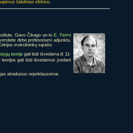
daujamus šalutinius efektus.
institute. Gavo Čikago un-to
E. Fermi
ersitete dirbo profesoriumi adjunktu.
ų Čekijos mokslininkų sąraše.
stygų teorija
gali būti išvedama iš 11-
teorijos gali būti išvedamos įvedant
s jas atradusius nepriklausomai.