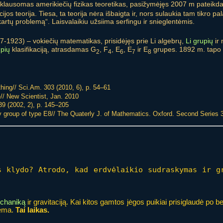
iklausomas amerikiečių fizikas teoretikas, pasižymėjęs 2007 m pateikdam
cijos teorija. Tiesa, ta teorija nėra išbaigta ir, nors sulaukia tam tikro
 kartų problemą“. Laisvalaikiu užsiima serfingu ir snieglentėmis.
7-1923) – vokiečių matematikas, prisidėjęs prie Li algebrų,
Li grupių
ir 
upių
klasifikaciją, atrasdamas G
, F
, E
, E
ir E
grupes. 1892 m. tapo 
2
4
6
7
8
hing// Sci.Am. 303 (2010, 6), p. 54–61
me// New Scientist, Jan. 2010
39 (2002, 2), p. 145–205
ey group of type E8// The Quaterly J. of Mathematics. Oxford. Second Series 3
 klydo? Atrodo, kad erdvėlaikio sudraskymas ir g
chaniką
ir gravitaciją. Kai kitos gamtos jėgos puikiai prisiglaudė po be
lema.
Tai laikas.