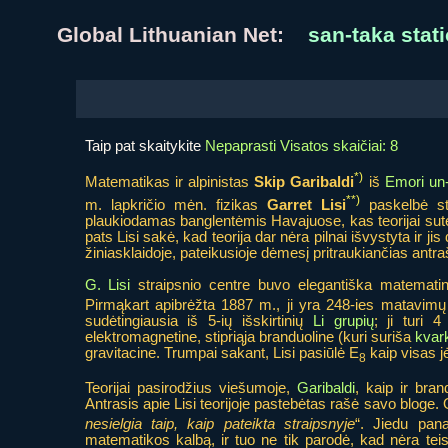
Global Lithuanian Net:
san-taka stati
Taip pat skaitykite
Nepaprasti Visatos skaičiai: 8
*)
Matematikas ir alpinistas
Skip Garibaldi
iš
Emori un-
**)
m. lapkričio mėn. fizikas
Garret Lisi
paskelbė stra
plaukiodamas banglentėmis Havajuose, kas teorijai sutei
pats Lisi sakė, kad teorija dar nėra pilnai išvystyta ir j
žiniasklaidoje, pateikusioje dėmesį pritraukiančias antra
G. Lisi
straipsnio centre buvo elegantiška matemati
Pirmąkart apibrėžta 1887 m., ji yra 248-ies matavimų i
sudėtingiausia iš 5-ių išskirtinių
Li grupių
; ji turi 
elektromagnetine, stipriąja branduoline (kuri suriša
kvar
gravitacine. Trumpai sakant, Lisi pasiūlė E
kaip visas j
8
Teorijai pasirodžius viešumoje,
Garibaldi
, kaip ir bra
Antrasis apie Lisi teorijoje pastebėtas rašė savo bloge. O
nesielgia taip, kaip pateikta straipsnyje
“. Jiedu pan
matematikos kalbą, ir tuo ne tik parodė, kad nėra teis