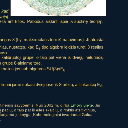
, kad
vaip]
ta ant kitos. Pabodus aiškinti apie „visuotinę teoriją“,
rangas 8 (t.y. maksimalaus toro išmatavimas). Ji atrasta
n'as, nustatęs, kad E
tipo algebra leidžia turėti 3 realias
8
mas).
kalibruotoji grupė, o taip pat viena iš dviejų neturinčių
s grupė 8-ainiame tore.
imalios jos sub-algebros SU(3)xE
6
ronai jame sukasi dviejuose iš 8 orbitų, atitinkančių E
,
8
šimtinėmis savybėmis. Nuo 2002 m. dirba
Emory un-te
. Jis
čių, o taip pat iš eilės skaičių, o rinktis atsitiktinius,
cituojama jo knyga „Kohomologiniai invariantai Galua
.