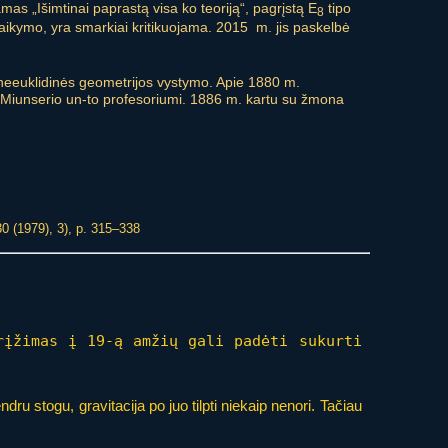
as „Išimtinai paprastą visa ko teoriją“, pagrįstą E
tipo
8
 palaikymo, yra smarkiai kritikuojama. 2015 m. jis paskelbė
neeuklidinės geometrijos vystymo. Apie 1880 m.
Miunserio un-to profesoriumi. 1886 m. kartu su žmona
0 (1979), 3), p. 315–338
rįžimas į 19-ą amžių gali padėti sukurti
ndru stogu, gravitacija po juo tilpti niekaip nenori. Tačiau