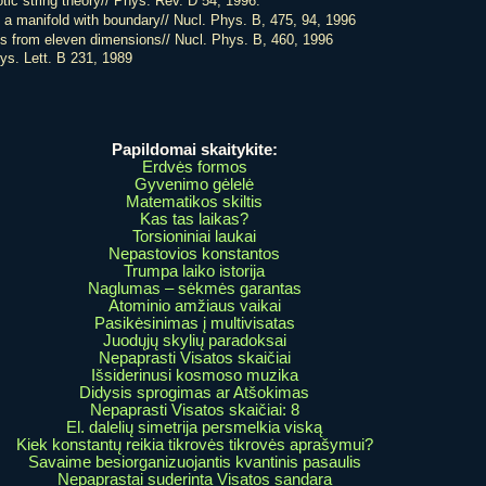
tic string theory// Phys. Rev. D 54, 1996.
 a manifold with boundary// Nucl. Phys. B, 475, 94, 1996
cs from eleven dimensions// Nucl. Phys. B, 460, 1996
ys. Lett. B 231, 1989
Papildomai skaitykite:
Erdvės formos
Gyvenimo gėlelė
Matematikos skiltis
Kas tas laikas?
Torsioniniai laukai
Nepastovios konstantos
Trumpa laiko istorija
Naglumas – sėkmės garantas
Atominio amžiaus vaikai
Pasikėsinimas į multivisatas
Juodųjų skylių paradoksai
Nepaprasti Visatos skaičiai
Išsiderinusi kosmoso muzika
Didysis sprogimas ar Atšokimas
Nepaprasti Visatos skaičiai: 8
El. dalelių simetrija persmelkia viską
Kiek konstantų reikia tikrovės tikrovės aprašymui?
Savaime besiorganizuojantis kvantinis pasaulis
Nepaprastai suderinta Visatos sandara