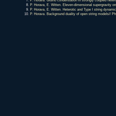
P. Horava. Gluino condensation in strongly coupled hetero
P. Horava, E. Witten. Eleven-dimensional supergravity on
P. Horava, E. Witten. Heterotic and Type I string dynami
P. Horava. Background duality of open string models// Ph