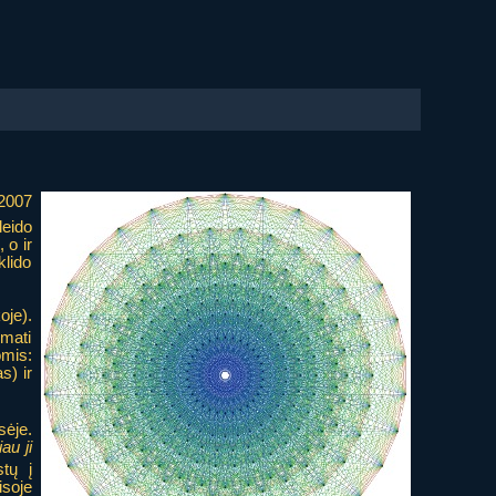
 2007
leido
 o ir
klido
oje).
 mati
mis:
s) ir
sėje.
iau ji
tų į
isoje