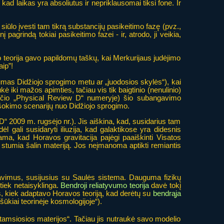
 kad laikas yra absoliutus ir nepriklausomai tiksi fone. Ir
siūlo įvesti tam tikrą substancijų pasikeitimo fazę (pvz.,
grindą tokiai pasikeitimo fazei - ir, atrodo, ji veikia,
no teorija gavo papildomų taškų, kai Merkurijaus judėjimo
ip”!
umas Didžiojo sprogimo metu ar „juodosios skylės“), kai
ukė iki mažos apimties, tačiau vis tik baigtinio (nenulinio)
jūčio „Physical Review D“ numeryje) šio subangavimo
 atšokimo scenarijų nuo Didžiojo sprogimo.
 D“ 2009 m. rugsėjo nr.). Jis aiškina, kad, susidarius tam
 gali susidaryti iliuzija, kad galaktikose yra didesnis
jama, kad Horavos gravitacija pajėgi paaiškinti Visatos
ri stumia šalin materiją. Jos neįmanoma aptikti remiantis
ičiavimus, susijusius su Saulės sistema. Dauguma fizikų
 tiek netaisyklinga.
Bendroji reliatyvumo teorija
davė tokį
las, kiek adaptavo Horavos teoriją, kad derėtų su
bendrąja
šūkiai teorinėje kosmologijoje“).
 „tamsiosios materijos“. Tačiau jis nutraukė savo modelio