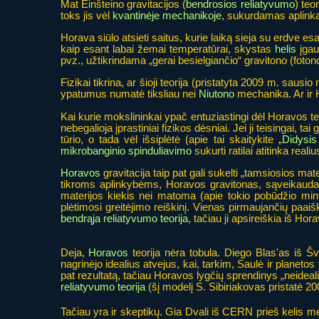
Mat Einšteino gravitacijos (
bendrosios reliatyvumo
) teo
toks jis vėl
kvantinėje mechanikoje
, sukurdamas aplinką
Horava siūlo atsieti saitus, kurie laiką sieja su erdve e
kaip esant labai žemai temperatūrai, skystas
helis
įgau
pvz., užtikrindama „gerai besielgiančio“ gravitono (foton
Fizikai tikrina, ar šioji teorija (pristatyta 2009 m. sa
ypatumus numatė tiksliau nei
Niutono
mechanika. Ar ir H
Kai kurie mokslininkai ypač entuziastingi dėl Horavos 
nebegalioja įprastiniai fizikos dėsniai. Jei ji teisingai, tai 
tūrio, o tada vėl išsiplėtė (apie tai skaitykite „
Didysis
mikrobanginio spinduliavimo
sukurti ratilai atitinka rea
Horavos
gravitacija taip pat gali sukelti „tamsiosios ma
tikroms aplinkybėms, Horavos gravitonas, sąveikaudamas
materijos kiekis nei matoma (apie tokio pobūdžio minti
plėtimosi greitėjimo reiškinį. Vienas pirmaujančių paaiš
bendrąja reliatyvumo teorija
, tačiau ji apsireiškia iš Ho
Deja,
Horavos
teorija nėra tobula. Diego Blas'as iš Šv
nagrinėjo idealius atvejus, kai, tarkim, Saulė ir planetos
pat rezultatą, tačiau Horavos lygčių sprendinys „neideali
reliatyvumo teorija
(šį modelį S. Sibiriakovas pristatė 20
Tačiau yra ir skeptikų. Gia Dvali iš CERN prieš kelis me