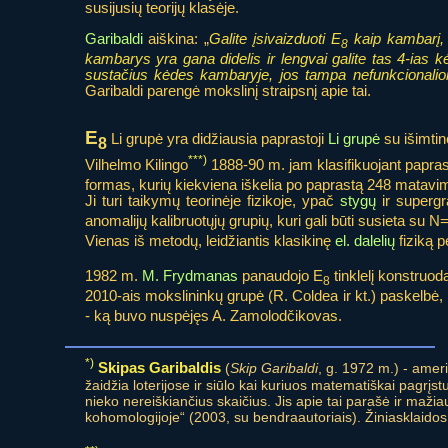
susijusių teorijų klasėje.
Garibaldi
aiškina: „
Galite įsivaizduoti E
kaip kambarį, 
8
kambarys yra gana didelis ir lengvai galite tas 4-ias k
sustačius kėdes kambaryje, jos tampa nefunkcionali
Garibaldi parengė mokslinį straipsnį apie tai.
E
Li grupė yra didžiausia paprastoji
Li grupė
su išimti
8
***)
Vilhelmo Kilingo
1888-90 m. jam klasifikuojant papras
formas, kurių kiekviena iškelia po paprastą 248 matavi
Ji turi taikymų teorinėje fizikoje, ypač
stygų
ir supergra
anomalijų kalibruotųjų grupių, kuri gali būti susieta su 
Vienas iš metodų, leidžiantis klasikinę
el. dalelių
fiziką p
1982 m.
M. Frydmanas
panaudojo E
tinklelį konstru
8
2010-ais mokslininkų grupė (R. Coldea ir kt.) paskelbė, 
- ką buvo nuspėjęs A. Zamolodčikovas.
*)
Skipas Garibaldis
(
Skip Garibaldi
, g. 1972 m.) - amer
žaidžia loterijose ir siūlo kai kuriuos matematiškai pagrįstu
nieko nereiškiančius skaičius. Jis apie tai parašė ir maži
kohomologijoje“ (2003, su bendraautoriais). Žiniasklaidos 