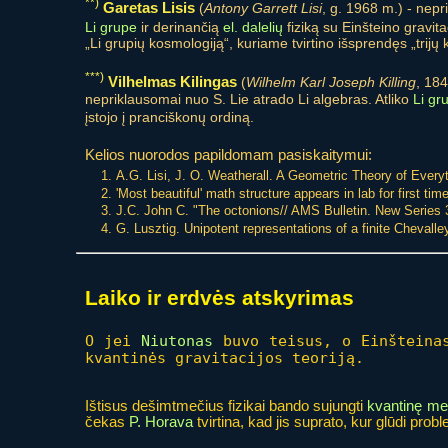
**)
Garetas Lisis
(
Antony Garrett Lisi
, g. 1968 m.) - nepr
Li grupe
ir derinančią
el. dalelių
fiziką su Einšteino gravita
„Li grupių kosmologiją“, kuriame tvirtino išsprendęs „trijų
***)
Vilhelmas Kilingas
(
Wilhelm Karl Joseph Killing
, 184
nepriklausomai nuo S. Lie atrado Li algebras. Atliko
Li gr
įstojo į pranciškonų ordiną.
Kelios nuorodos papildomam pasiskaitymui:
A.G. Lisi, J. O. Weatherall. A Geometric Theory of Everyt
'Most beautiful' math structure appears in lab for first ti
J.C. John C. "The octonions// AMS Bulletin. New Series 
G. Lusztig. Unipotent representations of a finite Chevall
Laiko ir erdvės atskyrimas
O jei
Niutonas
buvo teisus, o Einšteinas
kvantinės gravitacijos teoriją.
Ištisus dešimtmečius fizikai bando sujungti
kvantinę me
čekas
P. Horava
tvirtina, kad jis suprato, kur glūdi prob