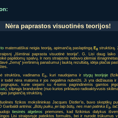
on:
Nėra paprastos visuotinės teorijos!
to
matematiškai neigia teoriją, apimančią paslaptingą
E
struktūrą.
8
ipsnį „Išimtinai paprasta visuotinė teorija“. G. Lisi daug laiko 
kė papildomų spalvų. Ir nors straipsnis nebuvo įdėmiai išnagrinėtas,
is davė „žemą“ įvertinimą panašumui į lauktą rezultatą, idėja plačiai pas
štes.
nė struktūra, vadinama E
, kuri naudojama ir
stygų teorijoje
(fizik
8
r todėl nėra matoma ir jos negalima nubrėžti. Ji yra didžiausia ir
4 pogrupius, kurie siejami su 4-iomis pagrindinėmis gamtos jėgo
kus
), silpnąja branduoline (nuo kurios priklauso radioaktyvusis skilima
ėgas jungiančią struktūrą.
nduolinės fizikos mokslininkas Jacques Distler'is, buvo skeptikų pu
 Garibaldi antrina: „
Būtų puiku, jei taip būtų, nes man patinka E
, tač
8
audojo
tiesinės algebros
priemones, kad fizikinius dalykus išvers
ingos Lisi straipsnyje pateiktos formulės, bei ir nurodė trūkumus v