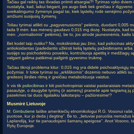
Tačiau gal reiktų tas išvadas priimti atsargiai?!
Tyrimas vyko dviem et
nustatyta, kad, laikui bėgant, jos augo šiek tiek greičiau ir išgyveno i
sveikatingumo žymenys pagal tai, kiek ląstelių rodė senėjimo požymi
amžiumi susijusių žymenų.
Toliau tyrimai atlikti su „pagyvenusiomis“ pelėmis, duodant 0,005 
tada 9 mėn. kas mėnesį gaudavo 0,015 mg dozę. Nustatyta, kad tos
mėn. „normaliomis“ pelėmis), be to, jos atrodė jaunesnėmis, kailis la
Bet kodėl taip nutiko?
Na, mokslininkai jau žino, kad psilocinas akt
antioksidantas (padedantis užkirsti kelią ląstelių pažeidimams arba ju
susijęs su psichodeliniu poveikiu, kontroliuoja apetitą ir medžiagų 
valgant galima patikimai pailginti gyvenimo trukmę.
Tačiau tikroji problema kitur
: 0,015 mg yra didelė psichoaktyviųjų m
požymiai. Ir tokie tyrimai su „arkliškomis“ dozėmis nebuvo atlikti 
greitesnį širdies ritmą ir greičiau metabolizuoja vaistus.
Ir vis tik
psilocibinas
ir kiti psichotropiniai vaistai pastaraisiais me
pasaulyje, o daugybė tyrimų (ir asmenų) pranešė apie teigiamą jų pov
pasekmes tai duos ilgalaikiu laikotarpiu – pažiūrėsime!?
Musmirė Lietuvoje
M. Gimbutienė
laiške amerikiečių etnomikologui R.G. Vosonui rašė
puotose, kur jo deda į degtinę“. Be to, „lietuviai paruošia nemažus ki
Laplandiją, kur tie panaudojami šamanų apeigose“. Anot Vosono, t
Rytų Europoje.