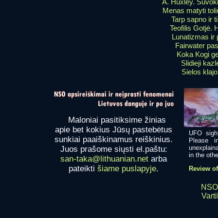
A. Huxley. Suvok
Menas matyti toli
Tarp sapno ir t
Teofilis Gotjė.
Lunatizmas ir p
Fairwater pas
Koka Kogi ge
Slidieji kazl
Sielos klaj
Maloniai pasitiksime žinias
apie bet kokius Jūsų pastebėtus
UFO sight
sunkiai paaiškinamus reiškinius.
Please i
unexplaina
Juos prašome siųsti el.paštu:
in the other
san-taka@lithuanian.net
arba
pateikti
šiame puslapyje
.
Review of
NSO
Varti