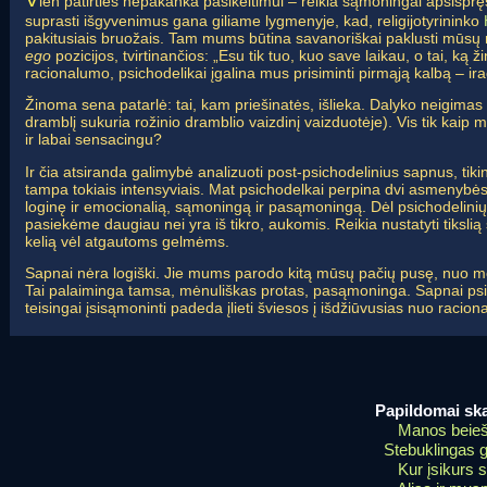
ien patirties nepakanka pasikeitimui – reikia sąmoningai apsisprę
suprasti išgyvenimus gana giliame lygmenyje, kad, religijotyrininko
pakitusiais bruožais. Tam mums būtina savanoriškai paklusti mūsų ra
ego
pozicijos, tvirtinančios: „Esu tik tuo, kuo save laikau, o tai, ką ž
racionalumo, psichodelikai įgalina mus prisiminti pirmąją kalbą – ir
Žinoma sena patarlė: tai, kam priešinatės, išlieka. Dalyko neigimas
dramblį sukuria rožinio dramblio vaizdinį vaizduotėje). Vis tik kaip 
ir labai sensacingu?
Ir čia atsiranda galimybė analizuoti post-psichodelinius sapnus, tikinti
tampa tokiais intensyviais. Mat psichodelkai perpina dvi asmenybės rea
loginę ir emocionalią, sąmoningą ir pasąmoningą. Dėl psichodelinių
pasiekėme daugiau nei yra iš tikro, aukomis. Reikia nustatyti tikslią
kelią vėl atgautoms gelmėms.
Sapnai nėra logiški. Jie mums parodo kitą mūsų pačių pusę, nuo m
Tai palaiminga tamsa, mėnuliškas protas, pasąmoninga. Sapnai ps
teisingai įsisąmoninti padeda įlieti šviesos į išdžiūvusias nuo racion
Papildomai ska
Manos beieš
Stebuklingas 
Kur įsikurs s