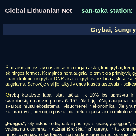
Global Lithuanian Net:
san-taka station:
Grybai, šungryb
Šiuolaikiniam išsilavinusiam asmeniui jau aišku, kad grybai, kemp
skirtingos formos. Kempinės nėra augalai, o tam tikra primityvių 
imami traktuoti ir grybai. DNR analizė grybus priskiria atskirai kat
augalams. Senovėje visi jie laikyti vienos klasės atstovais - pelkėt
G
rybų karalystė labai plati, tačiau tik 10% jos aprašyta ir 
svarbiausių organizmų, nors iš 157 tūkst. jų rūšių dauguma mat
svarbūs mūsų ekosistemai, visuomenei ir ekonomikai. Jie yra ma
kultūrai (pvz., menui), o paskutiniu metu ir gausėjančio mikoturizm
„
Fungus
“, lotyniškas žodis, šaknį paėmęs iš graikų „spoggos“, k
vadinama digamma ir dažnai išreiškia 'ng' garsą). Ir ta kempin
miręs gyvūnas, o karkasas, kurį sudarė organizmų kolonija. Jie 