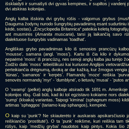
išsklaidyti ir sumaišyti dvi gyvas kempines, ir supiltos į vandenį p
dvi atskiras kolonijas.
Anglų kalba išskiria dvi grybų rūšis - valgomus grybus (
mus
Dauguma žodynų nurodo šungrybių pavadinimą esant sudurtiniu iš 't
kėdė, sostas). „Encyclopedia Britannica“ pateikia keletą fotografijų
ant musmirės (
Amanita muscaria
), tarsi ją laikančią savo r
dialektuose šungrybis vadinamas 'toadhat'.
Angliškas grybo pavadinimas kilo iš senosios prancūzų kalbos
'mousse', samana (angl. 'moss'). Kartu iš čia kilo ir dykum
nepaėmė 'moss' iš prancūzų, nes senoji anglų kalba jau turėjo žodį
Žodžio dalis 'moss' tebeišlikusi kai kuriuose Anglijos vietovardži
perteikiančia drėgnumą, dvoką ar dar kažką, kur žmogus vengia įže
'liūnas', 'samanos' ir 'kerpės'. Flamandų 'moze' reiškia 'pur
senovės normandų 'myr' - 'dumblynė', o lietuvių 'musai' - 'putos an
O 'swamp' (pelkė) anglų kalboje atsirado tik 1691 m. Amerikoje i
kolonijos ribų. Gali būti, kad iki tol egzistavo kokiame nors dialekt
'sump' (kloaka) variantas. Taipogi 'kiminai' (sphagnum moss) kildi
artimas 'sphaggos' (tariamo kaip sphangos), kempinė.
O
kaip su 'punk'? Ne skiauterėto ir auskarais apsikarsčiusio ja
reiškiančio 'prostitutė'). O ta 'punk' reikšme, kuri reiškia tam t
rūšys, kaip 'medžių grybai' naudotos kaip pintys. Kokia šio 