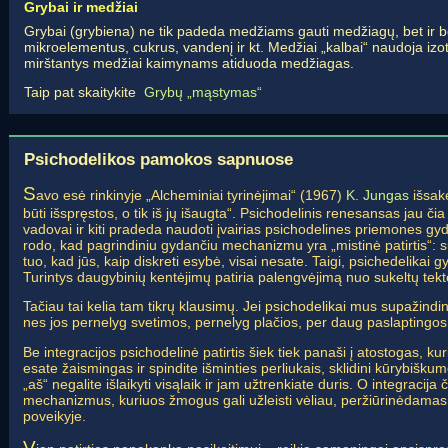
Grybai ir medžiai
Grybai (grybiena) ne tik padeda medžiams gauti medžiagų, bet ir be
mikroelementus, cukrus, vandenį ir kt. Medžiai „kalbai“ naudoja izo
mirštantys medžiai kaimynams atiduoda medžiagas.
Taip pat skaitykite
Grybų „mąstymas“
Psichodelikos pamokos sapnuose
S
avo esė rinkinyje „Alcheminiai tyrinėjimai“ (1967)
K. Jungas
išsak
būti išspręstos, o tik iš jų išaugta“. Psichodelinis renesansas jau čia 
vadovai ir kiti pradeda naudoti įvairias psichodelines priemones gyda
rodo, kad pagrindiniu gydančiu mechanizmu yra „mistinė patirtis“: 
tuo, kad jūs, kaip diskreti esybė, visai nesate. Taigi, psichedelikai
Turintys daugybinių kentėjimų patiria palengvėjimą nuo sukeltų tekt
Tačiau tai kelia tam tikrų klausimų. Jei psichodelikai mus supažindin
nes jos pernelyg svetimos, pernelyg plačios, per daug paslaptingos
Be integracijos psichodelinė patirtis šiek tiek panaši į atostogas, ku
esate žaismingas ir spindite išminties perliukais, sklidini kūrybišk
„aš“ negalite išlaikyti visąlaik ir jam užtrenkiate duris. O integracij
mechanizmus, kuriuos žmogus gali užleisti vėliau, peržiūrinėdamas
poveikyje.
V