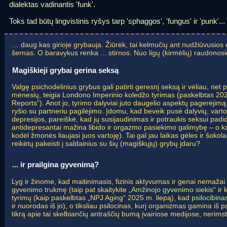
dialektas vadinantis 'funk'.
Toks tad būtų lingvistinis ryšys tarp 'sphaggos', 'fungus' ir 'punk'...
… daug kas girioje grybauja. Žiūrėk, tai kelmučių ant nudžiūvusio
šernas. O baravykus renka ... stirnos. Nuo ligų (kirmėlių) raudonos
Magiškieji grybai gerina seksą
Valgę psichodelinius grybus gali patirti geresnį seksą ir vėliau, net po
mėnesių, teigia Londono Imperinio koledžo tyrimas (paskelbtas 2024
Reports“). Anot jo, tyrimo dalyviai juto daugelio aspektų pagerėjimą
ryšio su partneriu pagilėjimo. Įdomu, kad beveik pusė dalyvių, vart
depresijos, pareiškė, kad jų susijaudinimas ir potraukis seksui padi
antidepresantai mažina libido ir orgazmo pasiekimo galimybę – o kar
kodėl žmonės liaujasi juos vartoję). Tai gal jau laikas gėles ir šoko
reikėtų pakeisti į saldainius su šių (magiškųjų) grybų įdaru?
... ir prailgina gyvenimą?
Lyg ir žinome, kad maitinimasis, fizinis aktyvumas ir genai nemažai 
gyvenimo trukmę (taip pat skaitykite „
Amžinojo gyvenimo siekis
“ ir
tyrimų (kaip paskelbtas „NPJ Aging“ 2025 m. liepą), kad
psilocibina
ir nuorodas iš jo), o tiksliau psilocinas, kurį organizmas gamina iš p
tikrą apie tai skelbiančių antraščių bumą įvairiose medijose, nerimstan