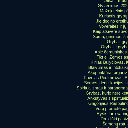
Alisa ir mus
Gyvenimas 202
Mažojo elnio p
Kuriantis gryb
Jie degino eretik
Voveraitės ir jų
Kaip atsivėrė suv
Soma, gėrimas iš
Grybai, gry
Grybai ir gry
Apie čerauninkes 
Tikrieji Žemės as
Kirilas Bulyčiovas. 
Blaivumas ir intoksika
Akupunktūra: organiz
Pavelas Podzorovas. A
Somos identifikacijos is
Spiritualizmas ir paranorm
Grybas, kurio nereikėtų
Ankstyvasis spirituali
Grigorijaus Rasputin
Vorų pramotė pag
Ryšis tarp sapn
Druidiški pasiv
Šamanų ratu 