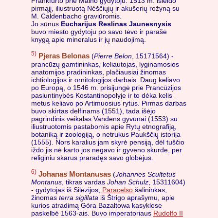
Frankfurto prie Maino gydytoju. 1513 m. išleido
pirmąjį, iliustruotą Nėščiųjų ir akušerių rožyną su
M. Caldenbacho graviūromis.
Jo sūnus
Eucharijus Reslinas Jaunesnysis
buvo miesto gydytoju po savo tėvo ir parašė
knygą apie mineralus ir jų naudojimą.
5)
Pjeras Belonas
(
Pierre Belon
, 15171564) -
prancūzų gamtininkas, keliautojas, lyginamosios
anatomijos pradininkas, plačiausiai žinomas
ichtiologijos ir ornitologijos darbais. Daug keliavo
po Europą, o 1546 m. prisijungė prie Prancūzijos
pasiuntinybės Kostantinopolyje ir to dėka kelis
metus keliavo po Artimuosius rytus. Pirmas darbas
buvo skirtas delfinams (1551), tada išėjo
pagrindinis veikalas Vandens gyvūnai (1553) su
iliustruotomis pastabomis apie Rytų etnografiją,
botaniką ir zoologiją, o netrukus Paukščių istorija
(1555). Nors karalius jam skyrė pensiją, dėl tuščio
iždo jis nė karto jos negavo ir gyveno skurde, per
religiniu skarus praradęs savo globėjus.
6)
Johanas Montanusas
(
Johannes Scultetus
Montanus
, tikras vardas
Johan Schulz
, 15311604)
- gydytojas iš Silezijos,
Paracelso
šalininkas,
žinomas
terra sigillata
iš Štrigo aprašymu, apie
kurios atradimą Góra Bazaltowa kasyklose
paskelbė 1563-ais. Buvo imperatoriaus
Rudolfo II