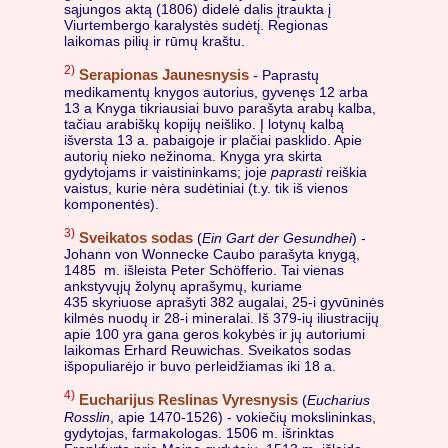
sąjungos aktą (1806) didelė dalis įtraukta į
Viurtembergo karalystės sudėtį. Regionas
laikomas pilių ir rūmų kraštu.
2)
Serapionas Jaunesnysis
- Paprastų
medikamentų knygos autorius, gyvenęs 12 arba
13 a Knyga tikriausiai buvo parašyta arabų kalba,
tačiau arabiškų kopijų neišliko. Į lotynų kalbą
išversta 13 a. pabaigoje ir plačiai pasklido. Apie
autorių nieko nežinoma. Knyga yra skirta
gydytojams ir vaistininkams; joje
paprasti
reiškia
vaistus, kurie nėra sudėtiniai (t.y. tik iš vienos
komponentės).
3)
Sveikatos sodas
(
Ein Gart der Gesundhei
) -
Johann von Wonnecke Caubo parašyta knygą,
1485 m. išleista Peter Schöfferio. Tai vienas
ankstyvųjų žolynų aprašymų, kuriame
435 skyriuose aprašyti 382 augalai, 25-i gyvūninės
kilmės nuodų ir 28-i mineralai. Iš 379-ių iliustracijų
apie 100 yra gana geros kokybės ir jų autoriumi
laikomas Erhard Reuwichas. Sveikatos sodas
išpopuliarėjo ir buvo perleidžiamas iki 18 a.
4)
Eucharijus Reslinas Vyresnysis
(
Eucharius
Rosslin
, apie 1470-1526) - vokiečių mokslininkas,
gydytojas, farmakologas. 1506 m. išrinktas