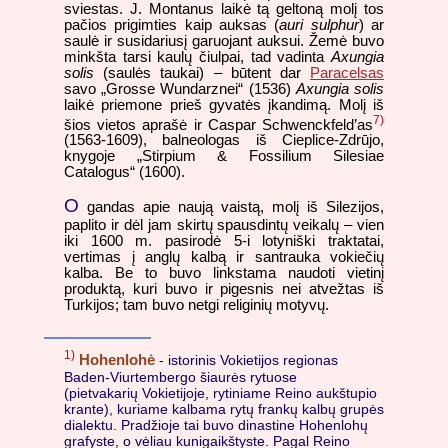
sviestas. J. Montanus laikė tą geltoną molį tos
pačios prigimties kaip auksas (
auri sulphur
) ar
saulė ir susidariusį garuojant auksui. Žemė buvo
minkšta tarsi kaulų čiulpai, tad vadinta
Axungia
solis
(saulės taukai) – būtent dar
Paracelsas
savo „Grosse Wundarznei“ (1536)
Axungia solis
laikė priemone prieš gyvatės įkandimą. Molį iš
7)
šios vietos aprašė ir Caspar Schwenckfeld’as
(1563-1609), balneologas iš Cieplice-Zdrūjo,
knygoje „Stirpium & Fossilium Silesiae
Catalogus“ (1600).
O
gandas apie naują vaistą, molį iš Silezijos,
paplito ir dėl jam skirtų spausdintų veikalų – vien
iki 1600 m. pasirodė 5-i lotyniški traktatai,
vertimas į anglų kalbą ir santrauka vokiečių
kalba. Be to buvo linkstama naudoti vietinį
produktą, kuri buvo ir pigesnis nei atvežtas iš
Turkijos; tam buvo netgi religinių motyvų.
1)
Hohenlohė
- istorinis Vokietijos regionas
Baden-Viurtembergo šiaurės rytuose
(pietvakarių Vokietijoje, rytiniame Reino aukštupio
krante), kuriame kalbama rytų frankų kalbų grupės
dialektu. Pradžioje tai buvo dinastine Hohenlohų
grafyste, o vėliau kunigaikštyste. Pagal Reino