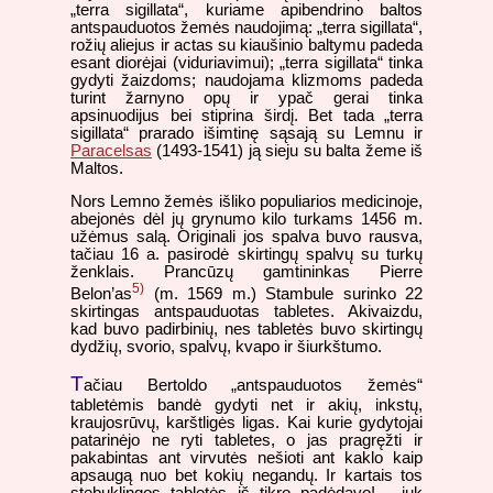
„terra sigillata“, kuriame apibendrino baltos
antspauduotos žemės naudojimą: „terra sigillata“,
rožių aliejus ir actas su kiaušinio baltymu padeda
esant diorėjai (viduriavimui); „terra sigillata“ tinka
gydyti žaizdoms; naudojama klizmoms padeda
turint žarnyno opų ir ypač gerai tinka
apsinuodijus bei stiprina širdį. Bet tada „terra
sigillata“ prarado išimtinę sąsają su Lemnu ir
Paracelsas
(1493-1541) ją sieju su balta žeme iš
Maltos.
Nors Lemno žemės išliko populiarios medicinoje,
abejonės dėl jų grynumo kilo turkams 1456 m.
užėmus salą. Originali jos spalva buvo rausva,
tačiau 16 a. pasirodė skirtingų spalvų su turkų
ženklais. Prancūzų gamtininkas Pierre
5)
Belon’as
(m. 1569 m.) Stambule surinko 22
skirtingas antspauduotas tabletes. Akivaizdu,
kad buvo padirbinių, nes tabletės buvo skirtingų
dydžių, svorio, spalvų, kvapo ir šiurkštumo.
T
ačiau Bertoldo „antspauduotos žemės“
tabletėmis bandė gydyti net ir akių, inkstų,
kraujosrūvų, karštligės ligas. Kai kurie gydytojai
patarinėjo ne ryti tabletes, o jas pragręžti ir
pakabintas ant virvutės nešioti ant kaklo kaip
apsaugą nuo bet kokių negandų. Ir kartais tos
stebuklingos tabletės iš tikro padėdavo! - juk