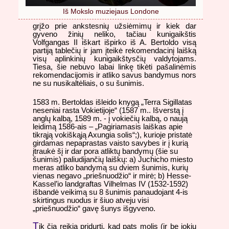
Iš Mokslo muziejaus Londone
grįžo prie ankstesnių užsiėmimų ir kiek dar
gyveno žinių neliko, tačiau kunigaikštis
Volfgangas II iškart išpirko iš A. Bertoldo visą
partiją tablečių ir jam įteikė rekomendacinį laišką
visų aplinkinių kunigaikštysčių valdytojams.
Tiesa, šie nebuvo labai linkę tikėti pašalinėmis
rekomendacijomis ir atliko savus bandymus nors
ne su nusikaltėliais, o su šunimis.
1583 m. Bertoldas išleido knygą „Terra Sigillatas
neseniai rasta Vokietijoje“ (1587 m.. Išverstą į
anglų kalbą, 1589 m. - į vokiečių kalbą, o naują
leidimą 1586-ais – „Pagiriamasis laiškas apie
tikrąją vokiškąją Axungia solis“;), kurioje pristatė
girdamas nepaprastas vaisto savybes ir į kurią
įtraukė šį ir dar pora atliktų bandymų (šie su
šunimis) paliudijančių laiškų: a) Juchicho miesto
meras atliko bandymą su dviem šunimis, kurių
vienas negavo „priešnuodžio“ ir mirė; b) Hesse-
Kassel’io landgraftas Vilhelmas IV (1532-1592)
išbandė veikimą su 8 šunimis panaudojant 4-is
skirtingus nuodus ir šiuo atveju visi
„priešnuodžio“ gavę šunys išgyveno.
T
ik čia reikia pridurti, kad pats molis (ir be jokių