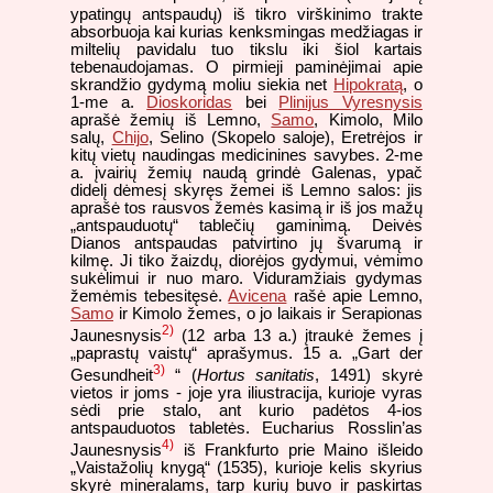
ypatingų antspaudų) iš tikro virškinimo trakte
absorbuoja kai kurias kenksmingas medžiagas ir
miltelių pavidalu tuo tikslu iki šiol kartais
tebenaudojamas. O pirmieji paminėjimai apie
skrandžio gydymą moliu siekia net
Hipokratą
, o
1-me a.
Dioskoridas
bei
Plinijus Vyresnysis
aprašė žemių iš Lemno,
Samo
, Kimolo, Milo
salų,
Chijo
, Selino (Skopelo saloje), Eretrėjos ir
kitų vietų naudingas medicinines savybes. 2-me
a. įvairių žemių naudą grindė Galenas, ypač
didelį dėmesį skyręs žemei iš Lemno salos: jis
aprašė tos rausvos žemės kasimą ir iš jos mažų
„antspauduotų“ tablečių gaminimą. Deivės
Dianos antspaudas patvirtino jų švarumą ir
kilmę. Ji tiko žaizdų, diorėjos gydymui, vėmimo
sukėlimui ir nuo maro. Viduramžiais gydymas
žemėmis tebesitęsė.
Avicena
rašė apie Lemno,
Samo
ir Kimolo žemes, o jo laikais ir Serapionas
2)
Jaunesnysis
(12 arba 13 a.) įtraukė žemes į
„paprastų vaistų“ aprašymus. 15 a. „Gart der
3)
Gesundheit
“ (
Hortus sanitatis
, 1491) skyrė
vietos ir joms - joje yra iliustracija, kurioje vyras
sėdi prie stalo, ant kurio padėtos 4-ios
antspauduotos tabletės. Eucharius Rosslin’as
4)
Jaunesnysis
iš Frankfurto prie Maino išleido
„Vaistažolių knygą“ (1535), kurioje kelis skyrius
skyrė mineralams, tarp kurių buvo ir paskirtas