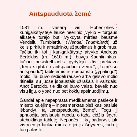
Antspauduota žemė
1)
1581 m. vasarą visi Hohenlohės
kunigaikštystėje laukė neeilinio įvykio – turgaus
aikštėje turėjo būti įvykdyta mirties bausmė
Vendeliui Tumblardui (
Wendel Thumblardt
) už
kelis pirklių ir amatininkų užpuolimus ir grobimus.
Tačiau iki tol į kunigaikštystę atvyko Andreas
Bertoldas (m. 1610 m.), buvęs šachtininkas,
tačiau besiskelbiantis gydytoju. Jis prekiavo
„Terra sigilata“ („antspauduota žemė“, „žemė su
antspaudu“) tabletėmis iš suspausto („ypatingo“)
molio. Tai buvo nedideli rausvo arba gelsvo molio
ritinėliai su juose įspaustais užrašais ir vaizdais.
Anot Bertoldo, tie diskai buvo vaistu beveik nuo
visų ligų, o ypač nuo bet kokių apsinuodijimų.
Gandai apie nepaprastą medikamentą pasiekė ir
miesto kalėjimą – ir pasmerktas plėšikas pasiūlė
išbandyti tą „antspauduotą žemę“. Tegu jį
apnuodija baisiausiu nuodu, o tada leidžia išgerti
stebuklingą tabletę. Nepadės – ką padarysi, juk
vis vien jo laukia mirtis, o jei jis išgyvens, tada jį
turi paleisti.