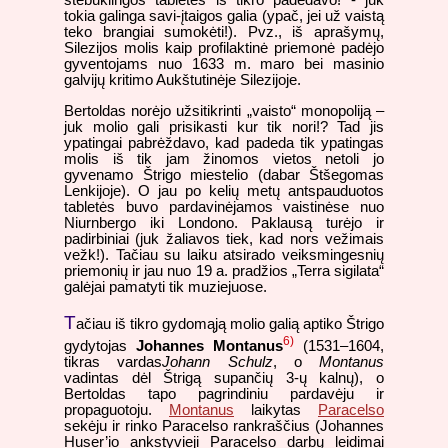
tokia galinga savi-įtaigos galia (ypač, jei už vaistą
teko brangiai sumokėti!). Pvz., iš aprašymų,
Silezijos molis kaip profilaktinė priemonė padėjo
gyventojams nuo 1633 m. maro bei masinio
galvijų kritimo Aukštutinėje Silezijoje.
Bertoldas norėjo užsitikrinti „vaisto“ monopoliją –
juk molio gali prisikasti kur tik nori!? Tad jis
ypatingai pabrėždavo, kad padeda tik ypatingas
molis iš tik jam žinomos vietos netoli jo
gyvenamo Štrigo miestelio (dabar Štšegomas
Lenkijoje). O jau po kelių metų antspauduotos
tabletės buvo pardavinėjamos vaistinėse nuo
Niurnbergo iki Londono. Paklausą turėjo ir
padirbiniai (juk žaliavos tiek, kad nors vežimais
vežk!). Tačiau su laiku atsirado veiksmingesnių
priemonių ir jau nuo 19 a. pradžios „Terra sigilata“
galėjai pamatyti tik muziejuose.
T
ačiau iš tikro gydomąją molio galią aptiko Štrigo
6)
gydytojas
Johannes Montanus
(1531–1604,
tikras vardas
Johann Schulz
, o
Montanus
vadintas dėl Štrigą supančių 3-ų kalnų), o
Bertoldas tapo pagrindiniu pardavėju ir
propaguotoju.
Montanus
laikytas
Paracelso
sekėju ir rinko Paracelso rankraščius (Johannes
Huser’io ankstyvieji Paracelso darbų leidimai