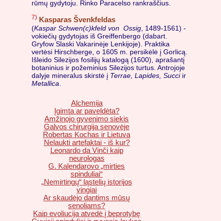
rūmų gydytoju. Rinko Paracelso rankraščius.
7)
Kasparas Švenkfeldas
(
Kaspar Schwen(c)kfeld von Ossig
, 1489-1561) -
vokiečių gydytojas iš Greiffenbergo (dabart.
Gryfow Slaski Vakarinėje Lenkijoje). Praktika
vertėsi Hirschberge, o 1605 m. persikėlė į Gorlicą.
Išleido Silezijos fosilijų katalogą (1600), aprašantį
botaninius ir požeminius Silezijos turtus. Antrojoje
dalyje mineralus skirstė į
Terrae, Lapides, Succi
ir
Metallica
.
Alchemija
Įgimta ar paveldėta?
Amžinojo gyvenimo siekis
Galvos chirurgija senovėje
Robertas Kochas ir Lietuva
Nelaukti artefaktai - iš kur?
Leonardo da Vinči kaip
neurologas
G. Kalendarovo „mirties
spinduliai“
„Nemirtingų“ ląstelių istorijos
vingiai
Ar skaudėjo dantims mūsų
senoliams?
Kaip evoliucija atvedė į beprotybę