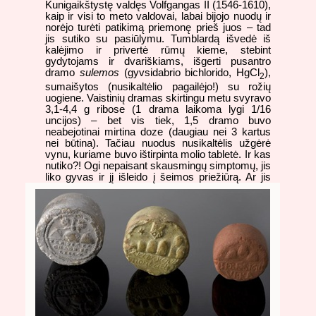
Kunigaikštystę valdęs Volfgangas II (1546-1610),
kaip ir visi to meto valdovai, labai bijojo nuodų ir
norėjo turėti patikimą priemonę prieš juos – tad
jis sutiko su pasiūlymu. Tumblardą išvedė iš
kalėjimo ir privertė rūmų kieme, stebint
gydytojams ir dvariškiams, išgerti pusantro
dramo
sulemos
(gyvsidabrio bichlorido, HgCl
),
2
sumaišytos (nusikaltėlio pagailėjo!) su rožių
uogiene. Vaistinių dramas skirtingu metu svyravo
3,1-4,4 g ribose (1 drama laikoma lygi 1/16
uncijos) – bet vis tiek, 1,5 dramo buvo
neabejotinai mirtina doze (daugiau nei 3 kartus
nei būtina). Tačiau nuodus nusikaltėlis užgėrė
vynu, kuriame buvo ištirpinta molio tabletė. Ir kas
nutiko?! Ogi nepaisant skausmingų simptomų, jis
liko gyvas ir jį išleido į šeimos priežiūrą. Ar jis