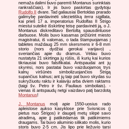
nemaža dalimi buvo paremti Montanus surinktais
rankraščiais). Ir jis buvo paskirtas gydytoju
Rudolfo II
dvare. Tad galiausiai Bertoldas prarado
galimybę pardavinėti silezietišką
terra sigillata
,
kai prieš 17 a. imperatorius Rudolfas II Štrigo
miestui suteikė išskirtinę teisę pardavinėti ją, o J.
Montanus diskreditavo Bertoltą spausdintuose
darbuose. Molis buvo kasamas prižiūrint miesto
magistratui, iš valomas, o tada štampuojamas į
tabletes maždaug 25 mm skersmens ir 6-8 mm
storio (nors dydžiai gerokai varijavo) ,
sveriančias apie du dramus. Vėliau buvo
nustatyta 21 skirtinga jų rūšis, iš kurių kai kurios
tikriausiai buvo falsifikatai. Antspaudai ant jų
skyrėsi, nors pastatai buvo vaizduojamos trys
kalnų viršūnės simbolizuojančios Štrigą
supančius kalnus; ant jų taip pat buvo skydas su
sukryžiuotu raktu ir kalaviju arba dviem raktams
(taigi šv. Petro ir šv. Pauliaus simboliais). -
vienas iš antspaudų netgi vaizdavo patį barzdotą
Montanus
!
J. Montanus
molį apie 1550-uosius rado
apleistose aukso kasyklose prie Svisnicos (į
pietus nuo Štrigos) ir daugelį metų slėpė savo
atradimą, apie jį patikėdamas tik patikimiems
draugams. Tai buvo aliuminio silikato molis, kurio
storis buvo 2-5 cm. Jis lipo prie liežuvio tarsi