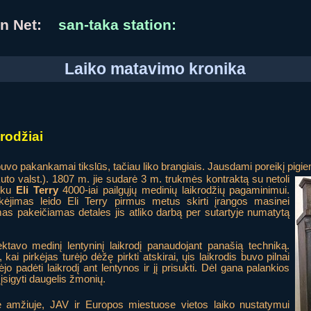
ian Net:
san-taka station:
Laiko matavimo kronika
rodžiai
 buvo pakankamai tikslūs, tačiau liko brangiais. Jausdami poreikį pig
ikuto valst.). 1807 m. jie sudarė 3 m. trukmės
kontraktą su netoli
inku
Eli Terry
4000-iai pailgųjų medinių laikrodžių pagaminimui.
jimas leido Eli Terry pirmus metus skirti įrangos masinei
 pakeičiamas detales jis atliko darbą per sutartyje numatytą
ktavo medinį lentyninį laikrodį panaudojant panašią techniką.
, kai pirkėjas turėjo dėžę pirkti atskirai, ųis laikrodis buvo pilnai
jo padėti laikrodį ant lentynos ir jį prisukti. Dėl gana palankios
 įsigyti daugelis žmonių.
e amžiuje, JAV ir Europos miestuose vietos laiko nustatymui