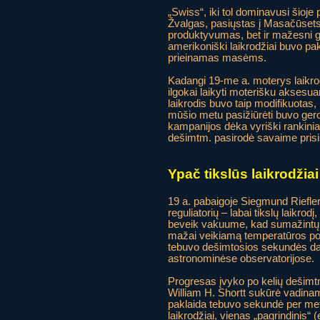
„Swiss“, iki tol dominavusi šioj
Žvalgas, pasiųstas į Masačūsets
produktyvumas, bet ir mažesni ga
amerikoniški laikrodžiai buvo pa
prieinamas masėms.
Kadangi 19-me a. moterys laikrodž
ilgokai laikyti moterišku aksesua
laikrodis buvo taip modifikuotas, ka
mūšio metu pasižiūrėti buvo ger
kampanijos dėka vyriški rankiniai
dešimtm. pasirodė savaime prisis
Ypač tikslūs laikrodžiai
19 a. pabaigoje Siegmund Riefler
reguliatorių – labai tikslų laikro
beveik vakuume, kad sumažintų ba
mažai veikiamą temperatūros poky
tebuvo dešimtosios sekundės da
astronominėse observatorijose.
Progresas įvyko po kelių dešimtme
William H. Shortt sukūrė vadinamą
paklaida tebuvo sekundė per metu
laikrodžiai, vienas „pagrindinis“