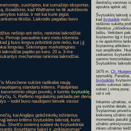
dantračių varomas rat
e pramonėje, susirūpino, kai sumažėjo eksportas.
apsukta aplink ašį
ą, išsiaiškino, kad Walthame ne tik aukštesnis
mybos kaštai. Ir net kai kurie pigūs
Švytuoklinį laikrodį
kankamai tikslūs. Laikrodis pagaliau buvo
kad
švytuoklė
mažu l
reiškinio sukeltą p
išlenktus „cikloidin
tašku. Veikdami pak
ius nešiojo ant riešo, rankiniai laikrodžiai
švytavimo ilgį ir švy
ru. Pirmojo pasaulinio karo metu kišeninis
o ne apskritimo lanku
d jį buvo lengva pritvirtinti prie riešo, kur į jį
švytavimą atlikdavo p
okai lengviau. Sėkmingos marketinginės
nuo amplitudės. Hiui
 laikrodžiai paplito po karo. 20 a. 3-me
veikiamos švytuoklė
ukantys mechaniniai rankiniai laikrodžiai.
varomo horizontalaus
Švytuoklinis laikrodi
1675 m.
Ch. Hiuigen
spyruoklę. Panašiai,
švytuoklės
švytavimą
'is Miunchene sukūrė radikaliai naują
ratelio sukinius laiko
dį, naudojamą standartu kitiems. Patalpintas
sukasi į vieną pusę, o
rometrinio slėgio poveikį, ir turintis
švytuoklę
,
vėl ir vėl.
čių. S. Rieflerio reguliatorių paklaida per dieną
lys – todėl buvo naudojami beveik visose
Inkarinis užraktas, 
yra svirtinė detalė, 
Švytavimas priverčia 
kiekvieną užrakto rate
čių, kai Anglijos geležinkelių inžinierius
momentais pasukti jį.
jį laisvo kritimo švytuoklės laikrodį, kurio
užrakto ankstyvuosiu
s. Shortt‘o sistemą sudarė du švytuokliniai
inkaro užraktas leid
 (esantis išsiurbtame bake) ir „priklausomas“