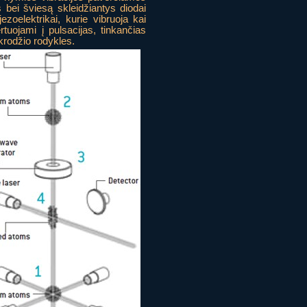
bei šviesą skleidžiantys diodai
ezoelektrikai, kurie vibruoja kai
tuojami į pulsacijas, tinkančias
rodžio rodykles.