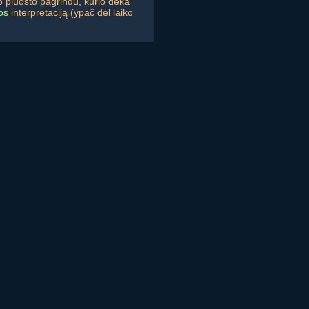
o pluošto pagrindu, kurio dėka
os
interpretaciją (ypač dėl laiko