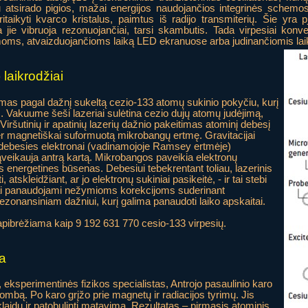
 atsirado pigios, mažai energijos naudojančios integrinės schemos 
itaikyti kvarco kristalus, paimtus iš radijo transmiterių. Šie yra pj
 jie vibruoja rezonuojančiai, tarsi skambutis. Tada virpesiai konver
ms, atvaizduojančioms laiką LED ekranuose arba judinančiomis laik
 laikrodžiai
mas pagal dažnį sukeltą cezio-133 atomų sukinio pokyčiu, kurį
 Vakuume šeši lazeriai sulėtina cezio dujų atomų judėjimą,
iršutinių ir apatinių lazerių dažnio pakeitimas atominį debesį
per magnetiškai suformuotą mikrobangų ertmę. Gravitacijai
debesies elektronai (vadinamojoje Ramsey ertmėje)
eikauja antrą kartą. Mikrobangos paveikia elektronų
s energetines būsenas. Debesiui tebekrentant toliau, lazerinis
 atskleidžiant, ar jo elektronų sukiniai pasikeitė, - ir tai stebi
lai panaudojami nežymioms korekcijoms suderinant
ezonansiniam dažniui, kurį galima panaudoti laiko apskaitai.
pibrėžiama kaip 9 192 631 770 cesio-133 virpesių.
ja
sperimentinės fizikos specialistas, Antrojo pasaulinio karo
mbą. Po karo grįžo prie magnetų ir radiacijos tyrimų. Jis
 klaidų ir patobulinti matavimą. Rezultatas – pirmasis atominis