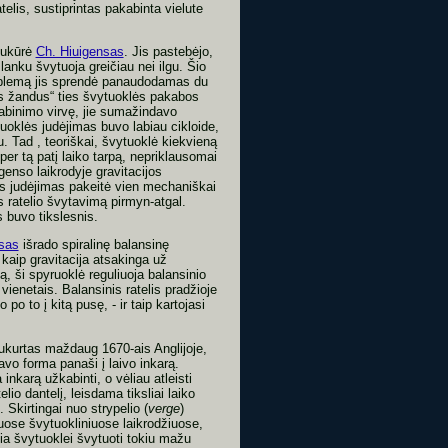
elis, sustiprintas pakabinta vielute
 sukūrė
Ch. Hiuigensas
. Jis pastebėjo,
anku švytuoja greičiau nei ilgu. Šio
roblemą jis sprendė panaudodamas du
ius žandus“ ties švytuoklės pakabos
abinimo virvę, jie sumažindavo
tuoklės judėjimas buvo labiau cikloide,
. Tad , teoriškai, švytuoklė kiekvieną
er tą patį laiko tarpą, nepriklausomai
genso laikrodyje gravitacijos
s judėjimas pakeitė vien mechaniškai
 ratelio švytavimą pirmyn-atgal.
s buvo tikslesnis.
sas
išrado spiralinę balansinę
 kaip gravitacija atsakinga už
, ši spyruoklė reguliuoja balansinio
 vienetais. Balansinis ratelis pradžioje
 po to į kitą pusę, - ir taip kartojasi
sukurtas maždaug 1670-ais Anglijoje,
savo forma panaši į laivo inkarą.
inkarą užkabinti, o vėliau atleisti
lio dantelį, leisdama tiksliai laiko
 Skirtingai nuo strypelio (
verge
)
ose švytuokliniuose laikrodžiuose,
žia švytuoklei švytuoti tokiu mažu