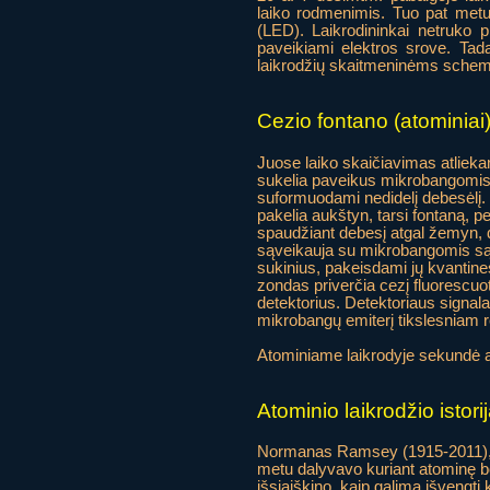
laiko rodmenimis. Tuo pat metu
(LED). Laikrodininkai netruko pr
paveikiami elektros srove. Tada
laikrodžių skaitmeninėms schemo
Cezio fontano (atominiai)
Juose laiko skaičiavimas atlieka
sukelia paveikus mikrobangomis.
suformuodami nedidelį debesėlį. V
pakelia aukštyn, tarsi fontaną, 
spaudžiant debesį atgal žemyn, 
sąveikauja su mikrobangomis sąv
sukinius, pakeisdami jų kvantine
zondas priverčia cezį fluorescuoti,
detektorius. Detektoriaus signa
mikrobangų emiterį tikslesniam r
Atominiame laikrodyje sekundė a
Atominio laikrodžio istori
Normanas Ramsey (1915-2011), ek
metu dalyvavo kuriant atominę bo
išsiaiškino, kaip galima išvengti