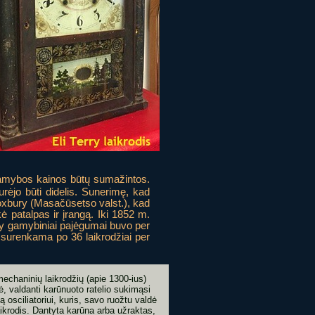
i gamybos kainos būtų sumažintos.
ėjo būti didelis. Sunerimę, kad
Roxbury (Masačūsetso valst.), kad
 patalpas ir įrangą. Iki 1852 m.
ry gamybiniai pajėgumai buvo per
 surenkama po 36 laikrodžiai per
echaninių laikrodžių (apie 1300-ius)
ė, valdanti karūnuoto ratelio sukimąsi
ą osciliatoriui, kuris, savo ruožtu valdė
laikrodis. Dantyta karūna arba užraktas,