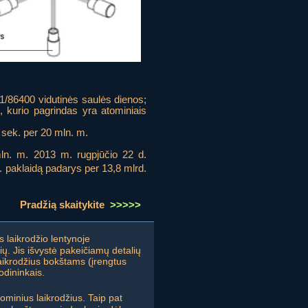
/86400 vidutinės saulės dienos;
, kurio pagrindas yra atominiais
sek. per 20 mln. m.
mln. m. 2013 m. rugpjūčio 22 d.
k. paklaidą padarys per 13,8 mlrd.
Pradžią skaitykite
>>>>>
s laikrodžio lentynoje
ų. Jis išvystė pakeičiamų detalių
laikrodžius bokštams (įrengtus
odininkais.
ominius laikrodžius. Taip pat