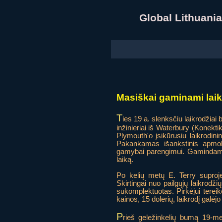
Global Lithuan
Masiškai gaminami laik
T
ies 19 a. slenksčiu laikrodžiai
inžinieriai iš Waterbury (Konekt
Plymouth'o įsikūrusiu laikrodin
Pakankamas išankstinis apmokė
gamybai parengimui. Gamindamas
laiką.
Po kelių metų E. Terry suproje
Skirtingai nuo pailgųjų laikrodžių
sukomplektuotas. Pirkėjui tereikė
kainos, 15 dolerių, laikrodį galėjo
P
rieš geležinkelių bumą 19-m