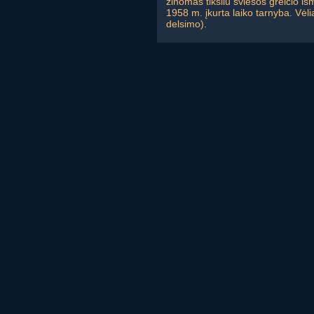
žinomas tiksliu šviesos greičio 
1958 m. įkurta laiko tarnyba. Vėl
delsimo).