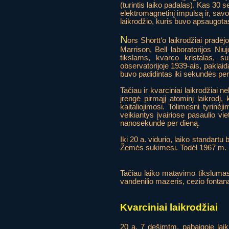
(turintis laiko padalas). Kas 30
elektromagnetinį impulsą ir, sav
laikrodžio, kuris buvo apsaugota
N
ors Shortt‘o laikrodžiai pradė
Marrison, Bell laboratorijos Niuj
tikslams, kvarco kristalas, su
observatorijoje 1939-ais, paklai
buvo padidintas iki sekundės pe
Tačiau ir kvarciniai laikrodžiai 
įrengė pirmąjį atominį laikrodį
kaitaliojimosi. Tolimesni tyrinėj
veikiantys įvairiose pasaulio vi
nanosekundė per dieną.
Iki 20 a. vidurio, laiko standartu
Žemės sukimesi. Todėl 1967 m. bu
Tačiau laiko matavimo tikslumas
vandenilio mazeris, cezio fontanas
Kvarciniai laikrodžiai
20 a. 7 dešimtm. pabaigoje laikr