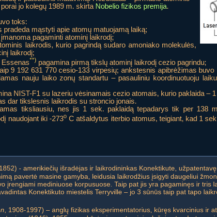
r porai jo kolegų 1989 m. skirta
Nobelio fizikos premija
.
uvo toks:
 pradeda mąstyti apie atomų matuojamą laiką;
 įmanoma pagaminti atominį laikrodį;
ominis laikrodis, kurio pagrindą sudaro amoniako molekulės,
nį laikrodį;
**)
s Essenas
pagamina pirmą tikslų atominį laikrodį cezio pagrindu;
ip 9 192 631 770 cesio-133 virpesių; ankstesnis apibrėžimas buvo 1
amas nauju laiko zonų standartu – pasauliniu koordinuotuoju laiku
na NIST-F1 su lazeriu vėsinamais cezio atomais, kurio paklaida – 1 
ar tikslesnis laikrodis su stroncio jonais.
tamas tiksliausiu, nes jis 1 sek. paklaidą tepadarys tik per 138 
o
dį naudojant iki -273
C atšaldytus iterbio atomus, teigiant, kad 1 se
1852) - amerikiečių išradėjas ir laikrodininkas Konektikute, užpatentavę
mą pavertė masine gamyba, leidusia laikrodžius įsigyti daugeliui žmoni
uvo įrengiami mediniuose korpusuose. Taip pat jis yra pagaminęs ir tris 
dintas Konektikuto miestelis Terryville – jo 3 sūnūs taip pat tapo laikr
en
, 1908-1997) – anglų fizikas eksperimentatorius, kūręs kvarcinius ir at