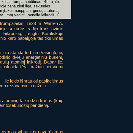
s kelias tampa nebūtinas. Be to, šis
ikoje panaudoti ilgą, sekundes
r įtakoti naują, ant grindų statomą
ą, imtą vadinti „senelio laikrodžiu“.
o trumpalaikis. 1828 m. Warren A.
žioje sukurtas radijo transliavimo
laikrodžių, įrengtų Karališkoje
inio karo pabaigoje tas tikslumas
alinio standartų biuro Vašingtone,
odinio dviejų energetinių būsenų
dulių atominį laikrodį. Dabar jie,
jų paklaida tėra mažiau nei viena
 – jie leido išmatuoti pasikeitimus
omo rezonansiniu dažniu.
atominių laikrodžių kartos (kaip
0 femtosekundžių per dieną.
rių nymios vibracijos paverčiamos