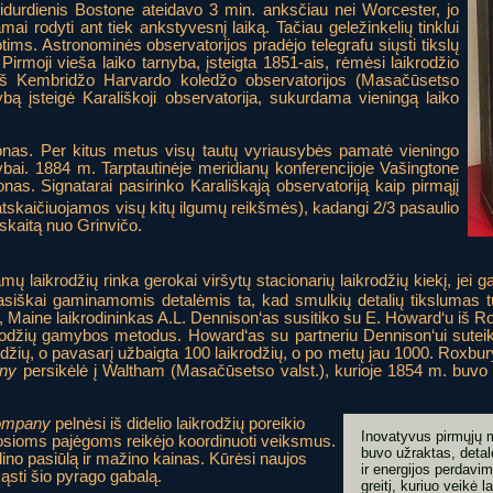
 vidurdienis Bostone ateidavo 3 min. anksčiau nei Worcester, jo
kamai rodyti ant tiek ankstyvesnį laiką. Tačiau geležinkelių tinklui
tims. Astronominės observatorijos pradėjo telegrafu siųsti tikslų
Pirmoji vieša laiko tarnyba, įsteigta 1851-ais, rėmėsi laikrodžio
 iš Kembridžo Harvardo koledžo observatorijos (Masačūsetso
nybą įsteigė Karališkoji observatorija, sukurdama vieningą laiko
nas. Per kitus metus visų tautų vyriausybės pamatė vieningo
ybai. 1884 m. Tarptautinėje meridianų konferencijoje Vašingtone
nas. Signatarai pasirinko Karališkąją observatoriją kaip pirmąjį
atskaičiuojamos visų kitų ilgumų reikšmės), kadangi 2/3 pasaulio
atskaitą nuo Grinvičo.
amų laikrodžių rinka gerokai viršytų stacionarių laikrodžių kiekį, je
škai gaminamomis detalėmis ta, kad smulkių detalių tikslumas tur
s, Maine laikrodininkas A.L. Dennison‘as susitiko su E. Howard‘u iš 
odžių gamybos metodus. Howard‘as su partneriu Dennison‘ui suteikė
džių, o pavasarį užbaigta 100 laikrodžių, o po metų jau 1000. Roxbu
ny
persikėlė į Waltham (Masačūsetso valst.), kurioje 1854 m. buvo
ompany
pelnėsi iš didelio laikrodžių poreikio
Inovatyvus pirmųjų m
tosioms pajėgoms reikėjo koordinuoti veiksmus.
buvo užraktas, detal
ino pasiūlą ir mažino kainas. Kūrėsi naujos
ir energijos perdavim
kąsti šio pyrago gabalą.
greitį, kuriuo veikė 