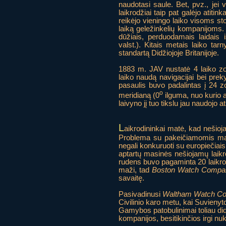
naudotasi saule. Bet, pvz., jei
laikrodžiai taip pat galėjo atitin
reikėjo vieningo laiko visoms sto
laiką geležinkelių kompanijoms. 
dūžiais, perduodamais laidais
valst.). Kitais metais laiko tar
standartą Didžiojoje Britanijoje.
1883 m. JAV nustatė 4 laiko zo
laiko naudą navigacijai bei prek
pasaulis buvo padalintas į 24 zo
o
meridianą (0
ilguma, nuo kurio 
laivyno jį tuo tikslu jau naudojo 
L
aikrodininkai matė, kad nešioj
Problema su pakeičiamomis masi
negali konkuruoti su europiečiai
aptartų masinės nešiojamų laikr
rudens buvo pagaminta 20 laikro
maži, tad
Boston Watch Compa
savaitę.
Pasivadinusi
Waltham Watch C
Civilinio karo metu, kai Suvieny
Gamybos patobulinimai toliau did
kompanijos, besitikinčios irgi nu