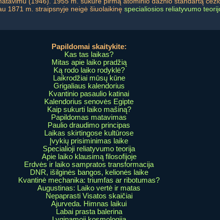
išmatavimu (1946). 1955 m. sukūrė pirmą atominio dažnio standartą cezi
iau 1871 m. straipsnyje neigė šiuolaikinę
specialiosios reliatyvumo teorij
Papildomai skaitykite:
Kas tas laikas?
Mitas apie laiko pradžią
Ką rodo laiko rodyklė?
Laikrodžiai mūsų kūne
Grigaliaus kalendorius
Kvantinio pasaulio katinai
Kalendorius senovės Egipte
Kaip sukurti laiko mašiną?
Papildomas matavimas
Paulio draudimo principas
Laikas skirtingose kultūrose
Įvykių prisiminimas laike
Specialioji reliatyvumo teorija
Apie laiko klausimą filosofijoje
Erdvės ir laiko sampratos transformacija
DNR, išilginės bangos, kelionės laike
Kvantinė mechanika: triumfas ar ribotumas?
Augustinas: Laiko vertė ir matas
Nepaprasti Visatos skaičiai
Ajurveda. Himnas laikui
Labai prasta balerina
Lyginamoji kosmologija