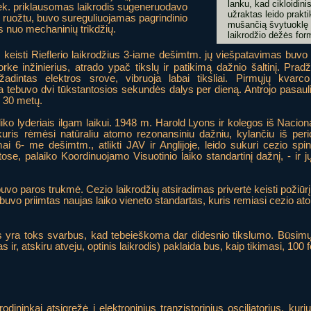
lanku, kad cikloidini
 sek. priklausomas laikrodis sugeneruodavo
užraktas leido prakt
o ruožtu, buvo sureguliuojamas pagrindinio
mušančią švytuoklę i
s nuo mechaninių trikdžių.
laikrodžio dėžės form
jo keisti Rieflerio laikrodžius 3-iame dešimtm. jų viešpatavimas buv
orke inžinierius, atrado ypač tikslų ir patikimą dažnio šaltinį. Prad
žadintas elektros srove, vibruoja labai tiksliai. Pirmųjų kvarco 
da tebuvo dvi tūkstantosios sekundės dalys per dieną. Antrojo pasaul
r 30 metų.
neliko lyderiais ilgam laikui. 1948 m. Harold Lyons ir kolegos iš Nacion
, kuris rėmėsi natūraliu atomo rezonansiniu dažniu, kylančiu iš peri
imai 6- me dešimtm., atlikti JAV ir Anglijoje, leido sukuri cezio spin
etose, palaiko Koordinuojamo Visuotinio laiko standartinį dažnį, - ir 
 buvo paros trukmė. Cezio laikrodžių atsiradimas privertė keisti požiūrį
vo priimtas naujas laiko vieneto standartas, kuris remiasi cezio at
 yra toks svarbus, kad tebeieškoma dar didesnio tikslumo. Būsimų 
 ir, atskiru atveju, optinis laikrodis) paklaida bus, kaip tikimasi, 10
odininkai atsigręžė į elektroninius tranzistorinius osciliatorius, ku