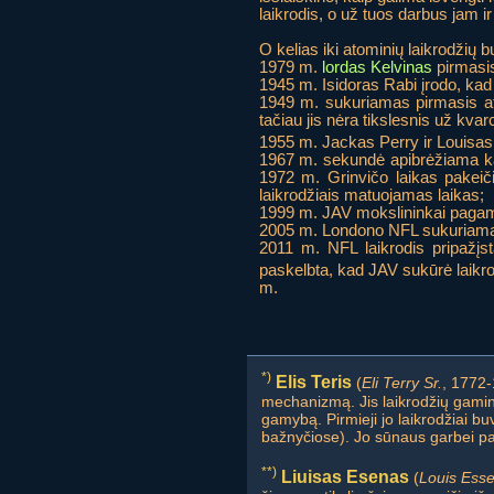
laikrodis, o už tuos darbus jam i
O kelias iki atominių laikrodžių b
1979 m.
lordas Kelvinas
pirmasis
1945 m. Isidoras Rabi įrodo, kad
1949 m. sukuriamas pirmasis at
tačiau jis nėra tikslesnis už kvarci
1955 m. Jackas Perry ir Louisa
1967 m. sekundė apibrėžiama ka
1972 m. Grinvičo laikas pakeiči
laikrodžiais matuojamas laikas;
1999 m. JAV mokslininkai pagami
2005 m. Londono NFL sukuriamas d
2011 m. NFL laikrodis pripažįs
paskelbta, kad JAV sukūrė laikro
m.
*)
Elis Teris
(
Eli Terry Sr.
, 1772-
mechanizmą. Jis laikrodžių gamini
gamybą. Pirmieji jo laikrodžiai b
bažnyčiose). Jo sūnaus garbei pava
**)
Liuisas Esenas
(
Louis Ess