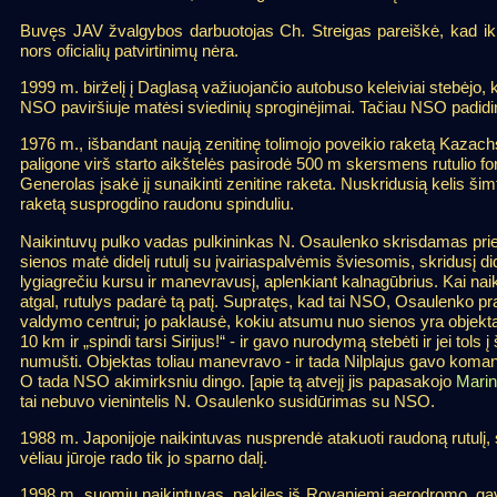
Buvęs JAV žvalgybos darbuotojas Ch. Streigas pareiškė, kad ik
nors oficialių patvirtinimų nėra.
1999 m. birželį į Daglasą važiuojančio autobuso keleiviai stebėjo,
NSO paviršiuje matėsi sviedinių sproginėjimai. Tačiau NSO padidino
1976 m., išbandant naują zenitinę tolimojo poveikio raketą Kazac
paligone virš starto aikštelės pasirodė 500 m skersmens rutulio 
Generolas įsakė jį sunaikinti zenitine raketa. Nuskridusią kelis 
raketą susprogdino raudonu spinduliu.
Naikintuvų pulko vadas pulkininkas N. Osaulenko skrisdamas pri
sienos matė didelį rutulį su įvairiaspalvėmis šviesomis, skridusį did
lygiagrečiu kursu ir manevravusį, aplenkiant kalnagūbrius. Kai na
atgal, rutulys padarė tą patį. Supratęs, kad tai NSO, Osaulenko p
valdymo centrui; jo paklausė, kokiu atsumu nuo sienos yra objekt
10 km ir „spindi tarsi Sirijus!“ - ir gavo nurodymą stebėti ir jei tols į
numušti. Objektas toliau manevravo - ir tada Nilplajus gavo koma
O tada NSO akimirksniu dingo. [apie tą atvejį jis papasakojo
Marin
tai nebuvo vienintelis N. Osaulenko susidūrimas su NSO.
1988 m. Japonijoje naikintuvas nusprendė atakuoti raudoną rutulį, s
vėliau jūroje rado tik jo sparno dalį.
1998 m. suomių naikintuvas, pakilęs iš Rovaniemi aerodromo, gav