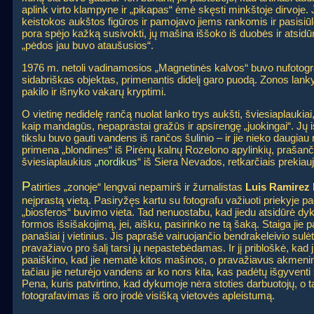
aplink virto klampyne ir „pikapas“ ėmė skęsti minkštoje dirvoje.
keistokos aukštos figūros ir pamojavo jiems rankomis ir pasisiūlė p
pora spėjo kažką susivokti, jų mašina iššoko iš duobės ir atsidūrė
„pėdos jau buvo ataušusios“.
1976 m. netoli vadinamosios „Magnetinės kalvos“ buvo nufotogra
sidabriškas objektas, primenantis didelį garo puodą. Zonos lan
pakilo ir išnyko vakarų kryptimi.
O vietinę nedidelę rančą nuolat lanko trys aukšti, šviesiaplaukiai,
kaip mandagūs, nepaprastai gražūs ir apsirengę „juokingai“. Jų i
tikslu buvo gauti vandens iš rančos šulinio – ir jie nieko daugiau 
primena „blondines“ iš Pirėnų kalnų Rozelono apylinkių, prašančia
šviesiaplaukius „
nordikus
“ iš Siera Nevados, retkarčiais prekiau
P
atirties „zonoje“ lengvai nepamirš ir žurnalistas
Luis Ramirez
neįprastą vietą. Pasiryžęs kartu su fotografu važiuoti priekyje pagr
„biosferos“ buvimo vieta. Tad nenuostabu, kad jiedu atsidūrė dyk
formos išsišakojimą, jei, aišku, pasirinko ne tą šaką. Staiga jie p
panašiai į vietinius. Jis paprašė vairuojančio bendrakeleivio sulėtin
pravažiavo pro šalį tarsi jų nepastebėdamas. Ir jį pribloškė, kad jie
paaiškino, kad jie nematė kitos mašinos, o pravažiavus akmening
tačiau jie neturėjo vandens ar ko nors kita, kas padėtų išgyventi š
Pena, kuris patvirtino, kad dykumoje nėra stoties darbuotojų, o tai
fotografavimas iš oro įrodė visišką vietovės apleistumą.