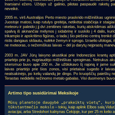
Inarsiarvi ežero. Užėjęs už galinio, pilotas paspaudė raketų p
neveikė.
2005 m. virš Australijos Perto miesto praskrido milžiniškas ugninis
Juostoje matosi, kaip rutulys greitėja, netikėtai stabčioja ir staigi
meteoru ir paleido į jį dvi zenitines raketas, kurių atskridimas ai
spalvą iš akinančiai mėlynos į sidabrinę ir suskilo į 4 dalis, kur
trikampio ir apskritimo figūras, o tada į šio piešinio centrą trenk
ristis dangaus skliautu, nulėkė žemyn ir sprogo. Izraelio ufologai, 
ne meteoras, o nežemiškas laivas – dėl jo darytų neįprastų manevrų 
2003 m. JAV Jūrų laivyno akustikai prie Indonezijos krantų ap
priartėjo prie jo, nugriaudėjo milžiniškas sprogimas. Netrukus a
skersmuo buvo apie 200 m. Jie užblokavo šį rajoną ir jame suk
laivas priartėjo prie šios zonos, visi prietaisai sugedo ir lai
neatsakinėjo, po kelių valandų jie dingo. Po kruopščių paieškų 
Terastas nedidelis nežinomo metalo gabalas. Visi duomenys buvo u
Artimo tipo susidūrimai Meksikoje
Mūsų planetoje daugybė „prakeiktų vietų“, kuri
tūkstantmečio mokslo
– tokių, kaip aplink Elbos salą Vidur
aviacijai, arba Stredohori kalnynas Čekijoje, kur per 25 m kelio 