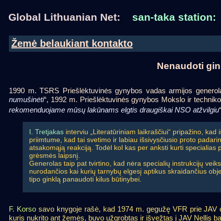
Global Lithuanian Net:
san-taka station:
Žemė belaukiant kontakto
Nenaudoti gin
1990 m. TSRS Priešlėktuvinės gynybos vadas armijos generola
numušinėti
“, 1992 m. Priešlėktuvinės gynybos Mokslo ir techniko
rekomenduojame mūsų lakūnams elgtis draugiškai NSO atžvilgiu
I. Tretjakas
interviu „Literatūriniam laikraščiui“ pripažino, kad i
priimtume, kad tai svetimo ir labiau išsivysčiusio proto padarin
atsakomąją reakciją. Todėl kol kas per anksti kurti specialias
grėsmės laipsnį.
Generolas taip pat tvirtino, kad nėra specialių instrukcijų vei
nurodančios kai kurių tarnybų elgesį aptikus skraidančius objek
tipo ginklą panaudoti kilus būtinybei.
F. Korso
savo knygoje rašė, kad 1974 m. gegužę VFR prie JAV 
kuris nukrito ant žemės, buvo užgrobtas ir išvežtas į JAV Nellis b