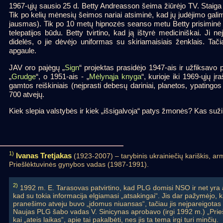
1967-ųjų sausio 25 d. Betty Andreasson šeima žiūrėjo TV. Staiga 
Tik po kelių mėnesių šeimos nariai atsiminė, kad jų judėjimo gali
jausmas). Tik po 10 metų hipnozės seanso metu Betty prisiminė 
telepatijos būdu. Betty tvirtino, kad ją ištyrė mediciniškai. Ji
didelės, o jie dėvėjo uniformas su skiriamaisiais ženklais. Ta
apgaule.
JAV oro pajėgų „
Sign
“ projektas prasidėjo 1947-ais ir užfiksav
„
Grudge
“, o 1951-ais - „
Mėlynąja knyga
“, kurioje iki 1969-ųjų 
gamtos reiškiniais (neįprasti debesų dariniai, planetos, ypatingos o
700 atvejų.
Kiek slepia valstybės ir kiek „išsigalvoja“ patys žmonės? Kas suž
1)
Ivanas Tretjakas
(1923-2007) – tarybinis ukrainiečių kariškis, a
Priešlėktuvinės gynybos vadas (1987-1991).
2)
1992 m. E. Tarasovas patvirtino, kad PLG domisi NSO ir net yra atv
kad su tokia informacija elgiamasi „atsakingai“. Jis dar pažymėjo,
pranešimo atveju buvo „įdomus niuansas“, tačiau jis neįpareigotas tai 
Naujas PLG šabo vadas V. Sinicynas aprobavo (irgi 1992 m.) „Prieš
kai „ateis laikas“, apie tai pakalbėti, nes jis ta tema irgi turi minčių.