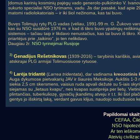
Įdomus karinių kosminių pajėgų vado generolo-pulkininko V. Ivanovo
sukurto specialiai NSO tyrimams, vadu. Jis dar pasakė, kad apie 
matomi radiolokatoriais – ir iki šiol nežinoma, kas tai buvo.
Buvęs Tolimųjų rytų PLG vadas (vėliau, 1991-99 m. G. Žukovo va
kas su NSO susidūrė 1976 m. ir kad iš tikro buvo ypatingų reiškinių
sistemos – tačiau taip ir likdavo nenustačius, kas tai buvo iš tikro.
priartėjus prie „taikinio“, jo ten nelikdavo.
Daugiau žr.
NSO tyrinėjimai Rusijoje
3)
Genadijus Rešetnikovas
(1939-2016) – tarybinis kariškis, av
atskirajai PLG armijai Tolimuosiuose rytuose.
4)
Larėja tridantė
(
Larrea tridentata
), dar vadinama
kreozotinis
Auga dykumose pietvakarių JAV ir šiaurės Meksikoje. Aukštis 1-3 m. 
siekia 2,5 cm skersmens, vaisius ruda apvali dėžutė su 5-iais skyri
siejamas su „lietaus kvapu“, nes kvapas sustiprėja per lietų. Vieti
plintančias, tuberkuliozę, gyvačių įkandimų atveju ir t.t. Iki šiol 
gentys jo išskirtą laką, verdant gavus klijus, naudojo sudužusios k
Papildomai skait
CEFAA, Čil
NSO hipotez
Ar ten ieškom
Ateivių civilizac