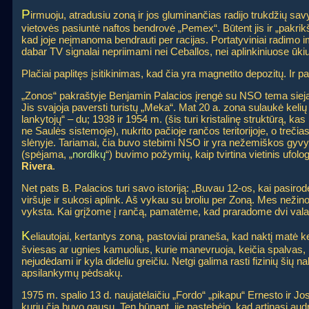
P
irmuoju, atradusiu zoną ir jos gluminančias radijo trukdžių sav
vietovės pasiuntė naftos bendrovė „Pemex“. Būtent jis ir „pakrikšt
kad joje neįmanoma bendrauti per racijas. Portatyviniai radimo im
dabar TV signalai nepriimami nei Ceballos, nei aplinkiniuose ūki
Plačiai paplitęs įsitikinimas, kad čia yra magnetito depozitų. Ir 
„Zonos“ pakraštyje Benjamin Palacios įrengė su NSO tema sie
Jis svajoja paversti turistų „Meka“. Mat 20 a. zona sulaukė keli
lankytojų“ – du; 1938 ir 1954 m. (šis turi kristalinę struktūrą, kas 
ne Saulės sistemoje), nukrito pačioje rančos teritorijoje, o trečia
slėnyje. Tariamai, čia buvo stebimi NSO ir yra nežemiškos gyv
(spėjama, „
nordikų
“) buvimo požymių, kaip tvirtina vietinis ufol
Rivera
.
Net pats B. Palacios turi savo istoriją: „Buvau 12-os, kai pasiro
viršuje ir sukosi aplink. Aš vykau su broliu per Zoną. Mes nežin
vyksta. Kai grįžome į rančą, pamatėme, kad praradome dvi vala
K
eliautojai, kertantys zoną, pastoviai praneša, kad naktį matė k
šviesas ar ugnies kamuolius, kurie manevruoja, keičia spalvas,
nejudėdami ir kyla dideliu greičiu. Netgi galima rasti fizinių šių na
apsilankymų pėdsakų.
1975 m. spalio 13 d. naujatėlaičiu „Fordo“ „pikapu“ Ernesto ir Jos
kurių čia buvo gausu. Ten būnant, jie pastebėjo, kad artinasi aud