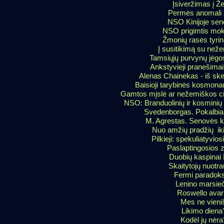
Įsiveržimas į 
Permės anomali
NSO Kinijoje sen
NSO prigimtis mok
Žmonių rasės tyri
Į susitikimą su neže
Tamsiųjų purvynų jėgo
Ankstyvieji pranešima
Alenas Chainekas - iš skep
Baisioji tarybinės kosmonau
Gamtos mįslė ar nežemiškos civ
NSO: Branduolinių ir kosminių
Svedenborgas. Pokalbiai
M. Agrestas. Senovės 
Nuo amžių pradžių iki
Pilkieji: spekuliatyvio
Paslaptingosios 
Duobių kaspinai
Skaitytojų nuotr
Fermi paradok
Lenino marsieč
Roswello avari
Mes ne vieniš
Likimo diena
Kodėl jų nėra