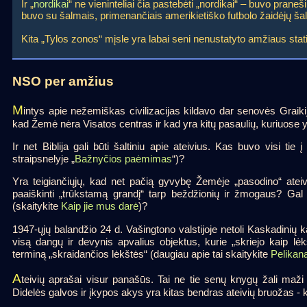
Ir „
nordikai
“ ne vieninteliai čia pastebėti „nordikai“ – buvo pran
buvo su šalmais, primenančiais amerikietiško futbolo žaidėjų ša
Kita „Tylos zonos“ mįsle yra labai seni nenustatyto amžiaus stat
NSO per amžius
M
intys apie nežemiškas civilizacijas kildavo dar senovės Graiki
kad Žemė nėra Visatos centras ir kad yra kitų pasaulių, kuriuose 
Ir net Biblija gali būti šaltiniu apie ateivius. Kas buvo visi tie
straipsnelyje „
Bažnyčios paėmimas
“)?
Yra teigiančiųjų, kad net pačią gyvybę Žemėje „pasodino“ atei
paaiškinti „trūkstamą grandį“ tarp beždžionių ir žmogaus? Gal
(skaitykite
Kaip jie mus darė
)?
1947-ųjų balandžio 24 d. Vašingtono valstijoje netoli Kaskadinių 
visą dangų ir devynis apvalius objektus, kurie „skriejo kaip lė
terminą „skraidančios lėkštės“ (daugiau apie tai skaitykite
Pelikana
A
teivių aprašai visur panašūs. Tai ne tie senų knygų žali maži
Didelės galvos ir įkypos akys yra kitas bendras ateivių bruožas - k