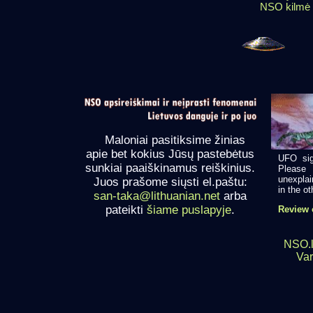
NSO kilmė
Maloniai pasitiksime žinias
apie bet kokius Jūsų pastebėtus
UFO sig
sunkiai paaiškinamus reiškinius.
Please 
unexplai
Juos prašome siųsti el.paštu:
in the oth
san-taka@lithuanian.net
arba
pateikti
šiame puslapyje
.
Review o
NSO.lt
Var