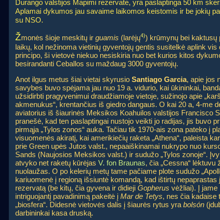
Durango valstijos Mapimi rezervate, yra paslaptinga 50 km skersm
Aplamai dykumos jau savaime laikomos keistomis ir be jokių pap
su NSO.
Ž
4)
monės šioje meskitų ir
guamis
(larėjų
) krūmynų bei kaktusų p
laikų, kol nežinoma vietinių gyventojų gentis susitelkė aplink vis 
principo, ši vietovė niekuo nesiskiria nuo bet kurios kitos dyku
besirandanti Ceballos su maždaug 3000 gyventojų.
Anot ilgus metus šiai vietai skyrusio
Santiago Garcia
, apie jos
savybes buvo spėjama jau nuo 19 a. vidurio, kai ūkininkai, band
užsidirbti pragyvenimui draudžiamoje vietoje, sužinojo apie „kar
akmenukus“, krentančius iš giedro dangaus. O kai 20 a, 4-me 
aviatorius iš šiaurinės Meksikos Koahuilos valstijos Francisco S
pranešė, kad ten paslaptingai nustojo veikti jo radijas, jis buvo p
pirmąja „Tylos zonos“ auka. Tačiau tik 1970-ais zona pateko į pl
visuomenės akiratį, kai amerikiečių raketa „Athena“, paleista ka
prie Green upės Jutos valst., nepaaiškinamai nukrypo nuo kurso
Sands (Naujosios Meksikos valst.) ir sudužo „Tylos zonoje“. Įvyki
atvyko net raketų kūrėjas
V. fon Braunas
, čia „Cessna“ lėktuvu 
nuolaužas. O po kelerių metų tame pačiame plote sudužo „Apollo
kariuomenė į regioną išsiuntė komandą, kad ištirtų nepaprasta
rezervatą (be kitų, čia gyvena ir didieji
Gopherus
vėžliai). Į jame
intriguojantį pavadinimą pakeitė į
Mar de Tetys
, nes čia kadaise 
„biosfera“. Didesnė vietovės dalis į šiaurės rytus yra
bolsón
(įdub
darbininkai kasa druską.