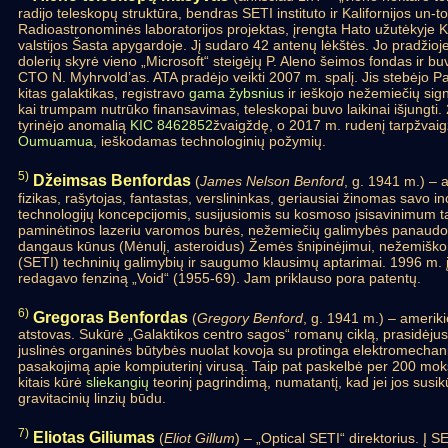
radijo teleskopų struktūra, bendras SETI instituto ir Kalifornijos un-t
Radioastronominės laboratorijos projektas, įrengta Hato užutėkyje Ka
valstijos Šasta apygardoje. Jį sudaro 42 antenų lėkštės. Jo pradžioj
dolerių skyrė vieno „Microsoft“ steigėjų P. Aleno šeimos fondas ir bu
CTO N. Myhrvold’as. ATA pradėjo veikti 2007 m. spalį. Jis stebėjo Pa
kitas galaktikas, registravo
gama žybsnius
ir ieškojo nežemiečių sig
kai trumpam nutrūko finansavimas, teleskopai buvo laikinai išjungti
tyrinėjo anomalią
KIC 8462852
žvaigždę, o 2017 m. rudenį tarpžvaig
Oumuamua
, ieškodamas technologinių požymių.
5)
Džeimsas Benfordas
(
James Nelson Benford
, g. 1941 m.) – 
fizikas, rašytojas, fantastas, verslininkas, geriausiai žinomas savo i
technologijų koncepcijomis, susijusiomis su kosmoso įsisavinimum t
paminėtinos lazeriu varomos burės, nežemiečių galimybės panaudot
dangaus kūnus (Mėnulį, asteroidus) Žemės šnipinėjimui, nežemiško
(SETI) techninių galimybių ir saugumo klausimų aptarimai. 1996 m. 
redagavo fenziną „Void“ (1955-69). Jam priklauso pora patentų.
6)
Gregoras Benfordas
(
Gregory Benford
, g. 1941 m.) – amerikie
atstovas. Sukūrė „Galaktikos centro sagos“ romanų ciklą, prasidėjusį
juslinės organinės būtybės nuolat kovoja su protinga elektromecha
pasakojimą apie kompiuterinį virusą. Taip pat paskelbė per 200 mokslin
kitais kūrė
sliekangių
teorinį pagrindimą, numatantį, kad jei jos susikūr
gravitacinių linzių būdu.
7)
Eliotas Giliumas
(
Eliot Gillum
) – „Optical SETI“ direktorius. Į S