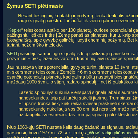
Žymus SETI plėtimasis
Nesant tiesioginių kontaktų ir įrodymų, tenka tenkintis užuo
radijo signalų paieška. Tačiau tai tik viena galimų nežemieči
„
Kepler
“ teleskopas aptiko per 100 planetų, kuriose potencialiai 
pažingsniui ieškos ir tirs į Žemę panašias planetas, kurių, kaip s
biosignatūrų
, apie gyvybę galinčių liudyti cheminių požymių. Bet k
tariant, nežemiško intelekto.
SETI
prasidėjo sąmoningų signalų iš kitų civilizacijų paieškomis.
požymius – pvz., lazeriais varomų kosminių laivų šviesos spindulių
Jau nustatyta viena potencialiai gyvybę turinti planeta 10 švm. at
m skersmens teleskopais Žemėje ir 6 m skersmens teleskopais orbi
esančių potencialių planetų, kad galima būtų nustatyti biosignatūr
maždaug 1000 švm., o stiprų radaro spindulį – net iš galaktikos k
Lazerio spindulys sukuria vienspalvį signalą labai siaurame
nanosekundes, taip pat turėtų sukelti įtarimų. Trumpiausi ži
Pliūpsnis trunka tiek, kiek reikia šviesai praskrieti skersai
nanosekundę nukeliauja vos 30 cm, tad nėra tiek mažo natūral
už daugelio šviesmečių. Tas trumpą signalą gali skleisti ne
N
uo 1960-ųjų SETI nustatė kelis daug žadančius signalus, tači
garsiausių buvo 1977 m. 72 sek. trukęs
„Wow“ radijo pliūpsnis
, t
spektro diapazonus, kuriuose kosminis triukšmas žemo lygio, o a