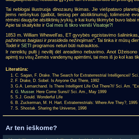
Tai neblogai iliustruoja dinozaurų likimas. Jie viešpatavo planet
jiems neišnykus (galbūt, tiesiog per atsitiktinumą), tolimesnė evol
rėmėsi daugybe atsitiktinių įvykių, ir kai kurių tikimybė buvo labai
Apie tai skaitykite ir
Gal mes iš tikro vieniši Visatoje?!
1853 m. William Whewell'as, ET gyvybės egzistavimo šalininkas, 
pažinimas baigiasi ir prasideda nežinojimas
“. Tai tinka ir mūsų die
Todėl ir
SETI
programos neturi būti nutrauktos.
Ir nereiktų pulti į neviltį dėl areadimo nebuvimo. Anot Džeisono
apimtį su visų Žemės vandenynų apimtimi, tai mes iš jo kol kas tik
Literatūra:
C. Sagan, F. Drake. The Search for Extraterrestrial Intelligence// Sc
F. Drake, D. Sobel. Is Anyone Out There, 1992
G.A. Lemarchand. Is There Intelligent Life Out There?// Sci. Am. "Exp
G. Musser
. Here Come Suns// Sci. Am., May 1999
S.J. Gould. Wonderful Life
B. Zuckerman, M. H. Hart. Extraterrestrials: Where Are They?, 1995
S. Shostak. Sharing the Universe, 1998
Ar ten ieškome?