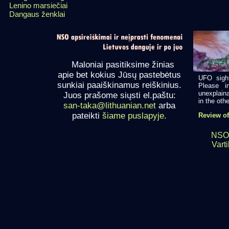
Lenino marsiečiai
Dangaus ženklai
Maloniai pasitiksime žinias
apie bet kokius Jūsų pastebėtus
UFO sight
sunkiai paaiškinamus reiškinius.
Please i
unexplaina
Juos prašome siųsti el.paštu:
in the other
san-taka@lithuanian.net
arba
pateikti
šiame puslapyje
.
Review of
NSO
Varti