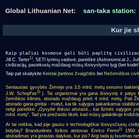
Global Lithuanian Net:
san-taka station:
Kur jie s
Kaip plačiai kosmose gali būti paplitę civiliza
1)
Jill C. Tarter
, SETI tyrimų vadovė, pareiškė (Astronomical J., Jul
civilizacijų, pasiekusių maždaug mūsų išsivystymo lygį (bet kodėl 
Taip pat skaitykite
Keistai įtartinos žvaigždės
bei
Nežemiškos civil
Seniausias gyvybės Žemėje yra 3,5 mlrd. metų senumo bakterijų 
3)
J.W. Schopf'as
). Tie organizmai yra gana išsivystę ir patys t
žemiškos kilmės, atsirado maždaug prieš 4 mlrd. metų. Pati Že
atsirado gana greitai - matyt, kai tik sąlygos pakankamai stabili
netgi pareiškė: „
Gyvybė linkusi atsirasti... kai fizinės sąlygos
mlrd. metų
“. Tad yra priežastis tikėti, kad mūsų galaktikoje knibž
Ar tai reiškia, kad joje gausu ir technologiškai išsivysčiusių civili
2)
būtybių? Branduolinės fizikos atstovas Enrico Fermi
1950 m
atsiradimas yra įprastas dalykas, kur jos? Argi tada jų buvimas ne