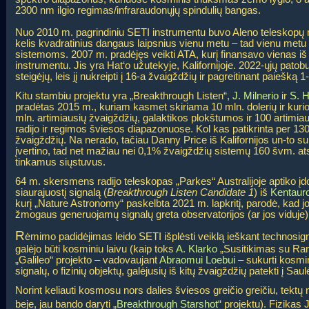
2300 nm ilgio regimas/infraraudonųjų spindulių bangas.
Nuo 2010 m. pagrindiniu SETI instrumentu buvo Aleno teleskop
kelis kvadratinius dangaus laipsnius vienu metu – tad vienu metu 
sistemoms. 2007 m. pradėjęs veikti ATA, kurį finansavo vienas iš „
instrumentu. Jis yra Hat‘o užutekyje, Kalifornijoje. 2022-ųjų pato
steigėjų, leis jį nukreipti į 16-a žvaigždžių ir pagreitinant paiešką
Kitu stambiu projektu yra „Breakthrough Listen“,
J. Milnerio
ir
S. 
pradėtas 2015 m., kuriam kasmet skiriama 10 mln. dolerių ir kurio ti
mln. artimiausių žvaigždžių, galaktikos plokštumos ir 100 artimiau
radijo ir regimos šviesos diapazonuose. Kol kas patikrinta per 13
žvaigždžių. Na nerado, tačiau Danny Price iš Kalifornijos un-to s
įvertino, tad net mažiau nei 0,1% žvaigždžių sistemų 160 švm. ats
tinkamus siųstuvus.
64 m. skersmens radijo teleskopas „Parkes“ Australijoje aptiko į
siaurajuostį signalą (
Breakthrough Listen Candidate 1
) iš
Kentaur
kurį „Nature Astronomy“ paskelbta 2021 m. lapkritį, parodė, kad jo p
žmogaus generuojamų signalų greta observatorijos (ar jos viduje)
R
ėmimo padidėjimas leido SETI išplėsti veiklą ieškant technosign
galėjo būti kosminiu laivu (kaip toks
A. Klarko
„Susitikimas su Rama“
„Galileo“ projekto – vadovaujant
Abraomui Loebui
– sukurti kosmin
signalų, o fizinių objektų, galėjusių iš kitų žvaigždžių patekti į Sau
Norint keliauti kosmosu nors dalies šviesos greičio greičiu, tektų
beje, jau bando daryti „
Breakthrough Starshot
“ projektu). Fizikas