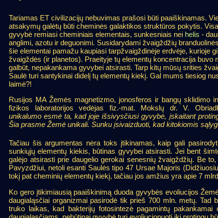
Tariamas ET civilizacijų nebuvimas prašosi būti paaiškinamas. Vi
atsakymų galėtų būti cheminės galaktikos struktūros pokytis. Vis
gyvybė remiasi cheminiais elementais, sunkesniais nei
helis
- dau
anglimi, azotu ir deguonimi. Susidarydami žvaigždžių branduolinė
šie elementai pamažu kaupiasi tarpžvaigždinėje erdvėje, kurioje g
žvaigždės (ir planetos). Praeityje tų elementų koncentracija buvo 
galbūt, nepakankama gyvybei atsirasti. Tarp kitų mūsų srities žva
Saulė turi santykinai didelį tų elementų kiekį. Gal mums tiesiog nu
laimė?!
Rusijos MA Žemės magnetizmo, jonosferos ir bangų sklidimo ins
fizikos laboratorijos vedėjas fiz.-mat. Mokslų dr. V. Obriad
unikalumo esmė ta, kad joje išsivysčiusi gyvybė, įskaitant proti
Šia prasme Žemė unikali. Sunku įsivaizduoti, kad kitokiomis sąl
Tačiau šis argumentas nėra toks įtikinamas, kaip gali pasirodyti
sunkiųjų elementų kiekis, būtinas gyvybei atsirasti. Jei bent ši
galėjo atsirasti prie daugelio gerokai senesnių žvaigždžių. Be to
Pavyzdžiui, netoli esanti Saulės tipo 47 Ursae Majoris (Didžiuosiuos
tokį pat cheminių elementų kiekį, tačiau jos amžius yra apie 7 mlr
Ko gero įtikimiausią paaiškinimą duoda gyvybės evoliucijos Žemėje
daugialąsčiai organizmai pasirodė tik prieš 700 mln. metų. Tad b
truko laikas, kad bakterijų fotosintezė pagamintų pakankama
daugialąsčiams, nebūtinai gyvybė turi evoliucionuoti iki protingų bū