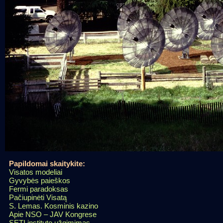
Papildomai skaitykite:
Visatos modeliai
Gyvybės paieškos
Fermi paradoksas
Pačiupinėti Visatą
S. Lemas. Kosminis kazino
Apie NSO – JAV Kongrese
SETI instituto užgimimas