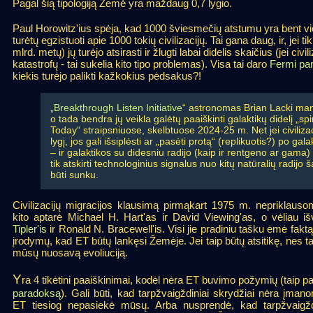
Pagal šią tipologiją Žemė yra maždaug 0,7 lygio.
Paul Horowitz'ius spėja, kad 1000 šviesmečių atstumu yra bent vien
turėtų egzistuoti apie 1000 tokių civilizacijų. Tai gana daug, ir, jei 
mlrd. metų) jų turėjo atsirasti ir žlugti labai didelis skaičius (jei civi
katastrofų - tai sukelia kito tipo problemas). Visa tai daro
Fermi pa
kiekis turėjo palikti kažkokius pėdsakus?!
„
Breakthrough Listen Initiative
“ astronomas Brian Lacki mano,
o tada bendra jų veikla galėtų paaiškinti galaktikų didelį „spi
Today“ straipsniuose, skelbtuose 2024-25 m. Net jei civiliza
lygį, jos gali išsiplėsti ar „pasėti protą“ (replikuotis?) po gala
– ir galaktikos su didesniu radijo (kaip ir rentgeno ar gama) 
tik atskirti technologinius signalus nuo kitų natūralių radijo
būti sunku.
Civilizacijų migracijos klausimą pirmąkart 1975 m. nepriklaus
kito aptarė Michael H. Hart'as ir David Viewing'as, o vėliau i
Tipler'is
ir Ronald N. Bracewell'is. Visi jie pradiniu tašku ėmė faktą
įrodymų, kad ET būtų lankęsi Žemėje. Jei taip būtų atsitikę, nes t
mūsų nuosavą evoliuciją.
Y
ra 4 tikėtini paaiškinimai, kodėl nėra ET buvimo požymių (taip pa
paradoksą
). Gali būti, kad tarpžvaigždiniai skrydžiai nėra įmano
ET tiesiog nepasiekė mūsų. Arba nusprendė, kad tarpžvaigždi