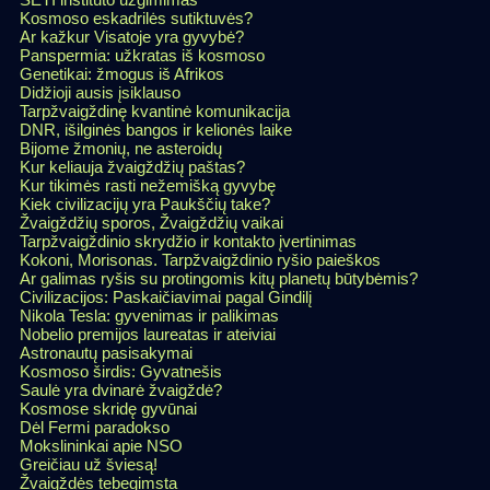
Kosmoso eskadrilės sutiktuvės?
Ar kažkur Visatoje yra gyvybė?
Panspermia: užkratas iš kosmoso
Genetikai: žmogus iš Afrikos
Didžioji ausis įsiklauso
Tarpžvaigždinę kvantinė komunikacija
DNR, išilginės bangos ir kelionės laike
Bijome žmonių, ne asteroidų
Kur keliauja žvaigždžių paštas?
Kur tikimės rasti nežemišką gyvybę
Kiek civilizacijų yra Paukščių take?
Žvaigždžių sporos, Žvaigždžių vaikai
Tarpžvaigždinio skrydžio ir kontakto įvertinimas
Kokoni, Morisonas. Tarpžvaigždinio ryšio paieškos
Ar galimas ryšis su protingomis kitų planetų būtybėmis?
Civilizacijos: Paskaičiavimai pagal Gindilį
Nikola Tesla: gyvenimas ir palikimas
Nobelio premijos laureatas ir ateiviai
Astronautų pasisakymai
Kosmoso širdis: Gyvatnešis
Saulė yra dvinarė žvaigždė?
Kosmose skridę gyvūnai
Dėl Fermi paradokso
Mokslininkai apie NSO
Greičiau už šviesą!
Žvaigždės tebegimsta