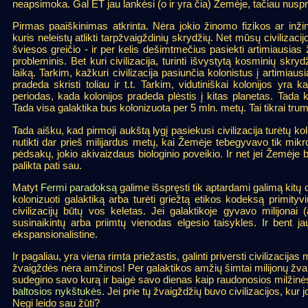
neapsimoka. Gal ET jau lankėsi (o ir yra čia) Žemėje, tačiau nuspr
Pirmas paaiškinimas atkrinta. Nėra jokio žinomo fizikos ar inžine
kuris neleistų atlikti tarpžvaigždinių skrydžių. Net mūsų civilizac
šviesos greičio - ir per kelis dešimtmečius pasiekti artimiausias
probleminis. Bet kuri civilizacija, turinti išvystytą kosminių skry
laiką. Tarkim, kažkuri civilizacija pasiunčia kolonistus į artimiausi
pradeda skristi toliau ir t.t. Tarkim, vidutiniškai kolonijos yr
periodas, kada kolonijos pradeda plėstis į kitas planetas. Tada
Tada visa galaktika bus kolonizuota per 5 mln. metų. Tai tikrai tr
Tada aišku, kad pirmoji aukštą lygį pasiekusi civilizacija turėtų kol
nutikti dar prieš milijardus metų, kai Žemėje tebegyvavo tik mikro
pėdsakų, jokio akivaizdaus biologinio poveikio. Ir net jei Žemėje b
palikta pati sau.
Matyt
Fermi paradoksą
galime išspręsti tik aptardami galimą kitų ci
kolonizuoti galaktiką arba turėti griežtą etikos kodeksą primityv
civilizacijų būtų vos keletas. Jei galaktikoje gyvavo milijonai (a
susinaikintų arba priimtų vienodas elgesio taisykles. Ir bent j
ekspansionalistine.
Ir pagaliau, yra viena rimta priežastis, galinti priversti civilizacijas
žvaigždės nėra amžinos! Per galaktikos amžių šimtai milijonų žva
sudegino savo kurą ir baigė savo dienas kaip raudonosios milžinė
baltosios nykštukės
. Jei prie tų žvaigždžių buvo civilizacijos, kur 
Negi leido sau žūti?