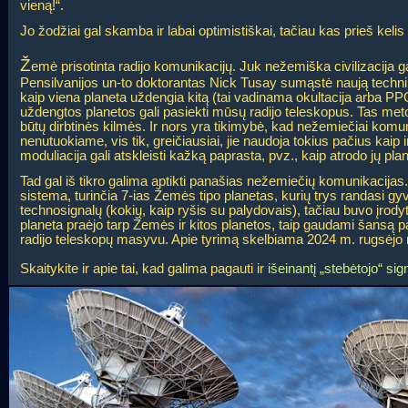
vieną!“.
Jo žodžiai gal skamba ir labai optimistiškai, tačiau kas prieš kelis
Ž
emė prisotinta radijo komunikacijų. Juk nežemiška civilizacija gal
Pensilvanijos un-to doktorantas Nick Tusay sumąstė naują technik
kaip viena planeta uždengia kitą (tai vadinama okultacija arba PPO
uždengtos planetos gali pasiekti mūsų radijo teleskopus. Tas metoda
būtų dirbtinės kilmės. Ir nors yra tikimybė, kad nežemiečiai komu
nenutuokiame, vis tik, greičiausiai, jie naudoja tokius pačius kaip 
moduliacija gali atskleisti kažką paprasta, pvz., kaip atrodo jų plan
Tad gal iš tikro galima aptikti panašias nežemiečių komunikacija
sistema, turinčia 7-ias Žemės tipo planetas, kurių trys randasi gyv
technosignalų (kokių, kaip ryšis su palydovais), tačiau buvo įrodyt
planeta praėjo tarp Žemės ir kitos planetos, taip gaudami šansą pa
radijo teleskopų masyvu. Apie tyrimą skelbiama 2024 m. rugsėjo 
Skaitykite ir apie tai, kad galima pagauti ir
išeinantį „stebėtojo“ sig