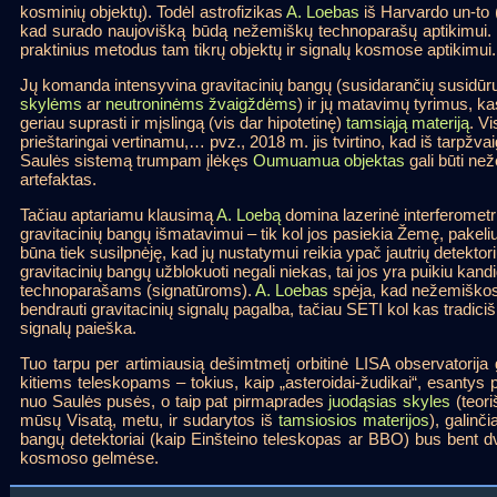
kosminių objektų). Todėl astrofizikas
A. Loebas
iš Harvardo un-to 
kad surado naujovišką būdą nežemiškų technoparašų aptikimui. Būd
praktinius metodus tam tikrų objektų ir signalų kosmose aptikimui.
Jų komanda intensyvina gravitacinių bangų (susidarančių susidū
skylėms
ar
neutroninėms žvaigždėms
) ir jų matavimų tyrimus, kas 
geriau suprasti ir mįslingą (vis dar hipotetinę)
tamsiąją materiją
. Vi
prieštaringai vertinamu,… pvz., 2018 m. jis tvirtino, kad iš tarpžva
Saulės sistemą trumpam įlėkęs
Oumuamua objektas
gali būti ne
artefaktas.
Tačiau aptariamu klausimą
A. Loebą
domina lazerinė interferometr
gravitacinių bangų išmatavimui – tik kol jos pasiekia Žemę, pakeliui
būna tiek susilpnėję, kad jų nustatymui reikia ypač jautrių detektor
gravitacinių bangų užblokuoti negali niekas, tai jos yra puikiu kan
technoparašams (signatūroms).
A. Loebas
spėja, kad nežemiškos c
bendrauti gravitacinių signalų pagalba, tačiau SETI kol kas tradici
signalų paieška.
Tuo tarpu per artimiausią dešimtmetį orbitinė LISA observatorija g
kitiems teleskopams – tokius, kaip „asteroidai-žudikai“, esanty
nuo Saulės pusės, o taip pat pirmaprades
juodąsias skyles
(teor
mūsų Visatą, metu, ir sudarytos iš
tamsiosios materijos
), galinč
bangų detektoriai (kaip Einšteino teleskopas ar BBO) bus bent dv
kosmoso gelmėse.