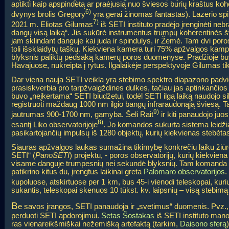
aptikti kaip apspindėtą ar praėjusią nuo šviesos burių kraštus koher
6)
dvynys brolis Gregory
yra gerai žinomas fantastas). Lazerio spind
7)
2021 m. Eliotas Gilumas
iš SETI instituto pradėjo įrenginėti n
dangų visą laiką“. Jis sukūrė instrumentus trumpų koherentinės švi
jam sklindant danguje kai juda ir spindulys, ir Žemė. Tam dvi por
toli išsklaidytų taškų. Kiekviena kamera turi 75% apžvalgos kampą
blyksnis paliktų pėdsaką kamerų poros duomenyse. Pradžioje buvo 
Havajuose, nukreipta į rytus. Ilgalaikėje perspektyvoje Gilumas tik
Dar viena nauja SETI veikla yra stebimo spektro diapazono padvi
prasiskverbia pro tarpžvaigždines dulkes, tačiau jas aptinkančios
buvo „neįkertama“ SETI biudžetui, todėl SETI ilgą laiką naudojo si
registruoti maždaug 1000 nm ilgio bangų infraraudonąją šviesą. Ta
9)
jautrumas 900-1700 nm, gamyba. Šeli Rait
ir kiti panaudojo juos
8)
esantį Liko observatorijoje
. Jo komandos sukurta sistema leidžia
pasikartojančių impulsų iš 1280 objektų, kurių kiekvienas stebėt
Siauras apžvalgos laukas sumažina tikimybę konkrečiu laiku žiūrėt
SETI“ (
PanoSETI
) projektu, - poros observatorijų, kurių kiekvie
visame danguje trumpesnių nei sekundė blyksnių. Tam komanda
patikrino kitus du, įrengtus laikinai greta
Palomaro observatorijos
.
kupoluose, atskirtuose per 1 km, bus 45-i vienodi teleskopai, kur
sukantis, teleskopai skenuos 10 tūkst. kv. laipsnių – visą stebim
B
e savos įrangos, SETI panaudoja ir „svetimus“ duomenis. Pvz.,
perduoti SETI apdorojimui.
Setas Šostakas
iš SETI instituto mano
ras vienareikšmiškai nežemišką artefaktą (tarkim,
Daisono sferą