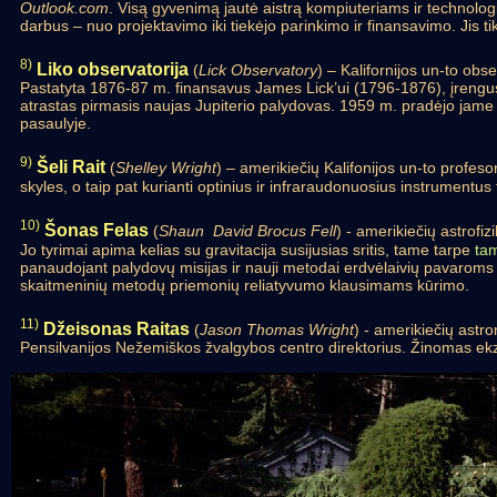
Outlook.com
. Visą gyvenimą jautė aistrą kompiuteriams ir technolo
darbus – nuo projektavimo iki tiekėjo parinkimo ir finansavimo. Jis t
8)
Liko observatorija
(
Lick Observatory
) – Kalifornijos un-to ob
Pastatyta 1876-87 m. finansavus James Lick’ui (1796-1876), įrengu
atrastas pirmasis naujas Jupiterio palydovas. 1959 m. pradėjo jame
pasaulyje.
9)
Šeli Rait
(
Shelley Wright
) – amerikiečių Kalifonijos un-to profeso
skyles, o taip pat kurianti optinius ir infraraudonuosius instrumentus
10)
Šonas Felas
(
Shaun David Brocus Fell
) - amerikiečių astrofi
Jo tyrimai apima kelias su gravitacija susijusias sritis, tame tarpe
tam
panaudojant palydovų misijas ir nauji metodai erdvėlaivių pavaroms 
skaitmeninių metodų priemonių reliatyvumo klausimams kūrimo.
11)
Džeisonas Raitas
(
Jason Thomas Wright
) - amerikiečių astr
Pensilvanijos Nežemiškos žvalgybos centro direktorius. Žinomas ek