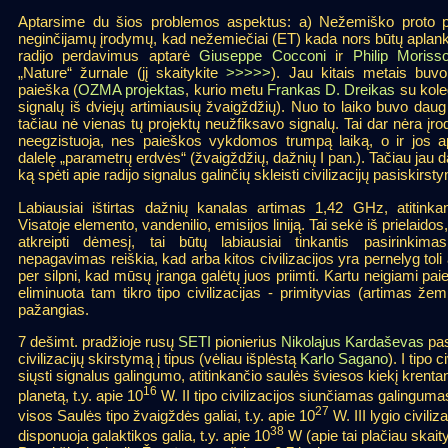
Aptarsime du šios problemos aspektus: a) Nežemiško proto paie
neginčijamų įrodymų, kad nežemiečiai (ET) kada nors būtų aplankę
radijo perdavimus aptarė
Giuseppe Cocconi
ir
Philip Moriss
„Nature“ žurnale (jį skaitykite
>>>>>
). Jau kitais metais buvo 
paieška (
OZMA projektas
, kurio metu
Frankas D. Dreikas
su kole
signalų iš dviejų artimiausių žvaigždžių). Nuo to laiko buvo dau
tačiau nė vienas tų projektų neužfiksavo signalų. Tai dar nėra į
neegzistuoja, nes paieškos vykdomos trumpą laiką, o ir jos 
dalelę „parametrų erdvės“ (žvaigždžių, dažnių I pan.). Tačiau jau 
ką spėti apie radijo signalus galinčių skleisti civilizacijų pasiskirst
Labiausiai ištirtas dažnių kanalas artimas 1,42 GHz, atitinkan
Visatoje elemento, vandenilio, emisijos liniją. Tai sekė iš prielaidos
atkreipti dėmesį, tai būtų labiausiai tinkantis pasirinkim
nepagavimas reiškia, kad arba kitos civilizacijos yra pernelyg toli 
per silpni, kad mūsų įranga galėtų juos priimti. Kartu neigiami pai
eliminuota tam tikro tipo civilizacijas - primityvias (artimas žemi
pažangias.
7 dešimt. pradžioje rusų
SETI
pionierius
Nikolajus Kardaševas
pas
civilizacijų skirstymą į tipus (vėliau išplėstą
Karlo Sagano
). I tipo c
siųsti signalus galingumo, atitinkančio saulės šviesos kiekį krentan
16
planetą, t.y. apie 10
W. II tipo civilizacijos siunčiamas galingumas 
27
visos Saulės tipo žvaigždės galiai, t.y. apie 10
W. III lygio civiliz
38
disponuoja galaktikos galia, t.y. apie 10
W (apie tai plačiau skait