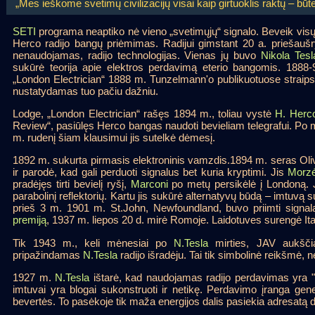
„Mes ieškome svetimų civilizacijų visai kaip girtuoklis raktų – būte
SETI
programa neaptiko nė vieno „svetimųjų“ signalo. Beveik vi
Herco radijo bangų priėmimas. Radijui gimstant 20 a. priešaušr
nenaudojamas, radijo technologijas. Vienas jų buvo
Nikola Tesl
sukūrė teorija apie elektros perdavimą eterio bangomis. 188
„London Electrician“ 1888 m. Tunzelmann'o publikuotuose straip
nustatydamas tuo pačiu dažniu.
Lodge, „London Electrician“ rašęs 1894 m., toliau vystė
H. Herc
Review“, pasiūlęs Herco bangas naudoti bevieliam telegrafui. Po
m. rudenį šiam klausimui jis sutelkė dėmesį.
1892 m. sukurta pirmasis elektroninis vamzdis.1894 m. seras Olive
ir parodė, kad gali perduoti signalus bet kuria kryptimi. Jis
Morz
pradėjęs tirti bevielį ryšį,
Marconi
po metų persikėlė į Londoną. Jo
parabolinį reflektorių. Kartu jis sukūrė alternatyvų būdą – imtuvą suju
prieš 3 m. 1901 m. St.John, Newfoundland, buvo priimti signal
premiją
, 1937 m. liepos 20 d. mirė Romoje. Laidotuves surengė Ita
Tik 1943 m., keli mėnesiai po
N.Tesla
mirties, JAV aukšči
pripažindamas
N.Tesla
radijo išradėju. Tai tik simbolinė reikšmė,
1927 m.
N.Tesla
ištarė, kad naudojamas radijo perdavimas yra "
imtuvai yra blogai sukonstruoti ir netikę. Perdavimo įranga ge
bevertės. To pasėkoje tik maža energijos dalis pasiekia adresatą d