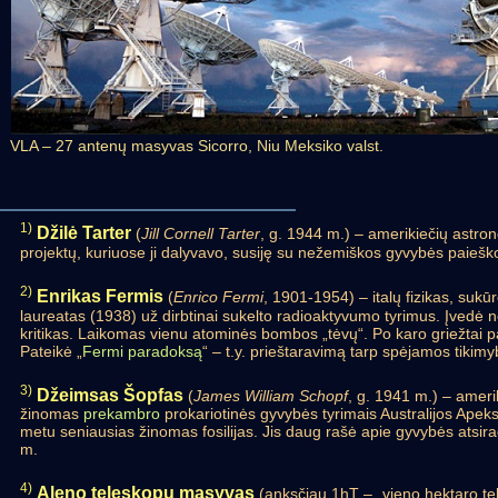
VLA – 27 antenų masyvas Sicorro, Niu Meksiko valst.
1)
Džilė Tarter
(
Jill Cornell Tarter
, g. 1944 m.) – amerikiečių astr
projektų, kuriuose ji dalyvavo, susiję su nežemiškos gyvybės paieškom
2)
Enrikas Fermis
(
Enrico Fermi
, 1901-1954) – italų fizikas, sukū
laureatas (1938) už dirbtinai sukelto radioaktyvumo tyrimus. Įvedė 
kritikas. Laikomas vienu atominės bombos „tėvų“. Po karo griežtai 
Pateikė „
Fermi paradoksą
“ – t.y. prieštaravimą tarp spėjamos tikim
3)
Džeimsas Šopfas
(
James William Schopf
, g. 1941 m.) – amerik
žinomas
prekambro
prokariotinės gyvybės tyrimais Australijos Apek
metu seniausias žinomas fosilijas. Jis daug rašė apie gyvybės atsi
m.
4)
Aleno teleskopų masyvas
(anksčiau 1hT – „vieno hektaro te