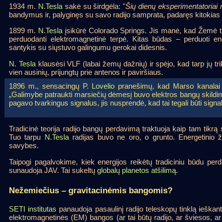
1934 m.
N.Tesla
sakė su širdgėla: "
Šių dienų eksperimentatoriai 
bandymus ir, palyginęs su savo radijo samprata, padaręs kitokias
1899 m.
N.Tesla
įsikūrė Colorado Springs. Jis manė, kad Žemė turi
perduodanti elektromagnetinė terpė. Kitas būdas – perduoti 
santykis su siųstuvo galingumu gerokai didesnis.
N. Tesla
klausėsi VLF (labai žemų dažnių) ir spėjo, kad tarp jų tri
vien ausinių, prijungtų prie antenos ir paviršiaus.
1896 m., sensacingų
P. Lovelio
pranešimų, kad Marso kanalai di
„Galimybe patraukti marsiečių dėmesį buvo elektros bangų skildimo
pagavo tvarkingus signalus, jis nusprendė, kad tai tegali būti signal
Tradicinė teorija radijo bangų perdavimą traktuoja kaip tam tikrą
Tuo tarpu
N.Tesla
radijas buvo ne oro, o grunto. Energetinio
savybes.
Taipogi pagalvokime, kiek energijos reikėtų tradiciniu būdu pe
sunaudoja JAV. Tai sukeltų
globalų planetos atšilimą
.
Nežemiečius – gravitacinėmis bangomis?
SETI institutas
panaudoja pasaulinį radijo teleskopų tinklą ieška
elektromagnetinės (EM) bangos (ar tai būtų radijo, ar šviesos, ar 