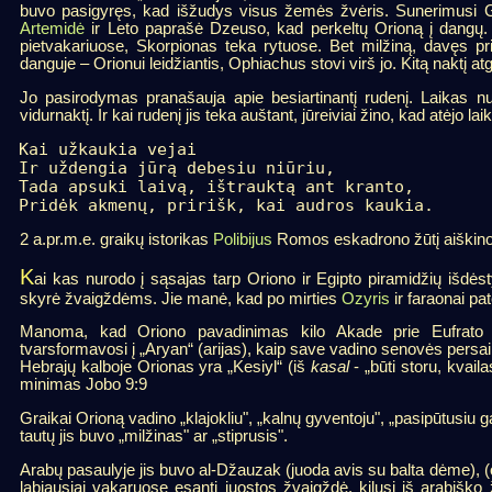
buvo pasigyręs, kad išžudys visus žemės žvėris. Sunerimusi Gaj
Artemidė
ir Leto paprašė Dzeuso, kad perkeltų Orioną į dangų. Be
pietvakariuose, Skorpionas teka rytuose. Bet milžiną, davęs p
danguje – Orionui leidžiantis, Ophiachus stovi virš jo. Kitą naktį 
Jo pasirodymas pranašauja apie besiartinantį rudenį. Laikas nu
vidurnaktį. Ir kai rudenį jis teka auštant, jūreiviai žino, kad atėjo la
Kai užkaukia vejai

Ir uždengia jūrą debesiu niūriu,

Tada apsuki laivą, ištrauktą ant kranto,

Pridėk akmenų, pririšk, kai audros kaukia.
2 a.pr.m.e. graikų istorikas
Polibijus
Romos eskadrono žūtį aiškino t
K
ai kas nurodo į sąsajas tarp Oriono ir Egipto piramidžių išdėst
skyrė žvaigždėms. Jie manė, kad po mirties
Ozyris
ir faraonai pa
Manoma, kad Oriono pavadinimas kilo Akade prie Eufrato i
tvarsformavosi į „Aryan“ (arijas), kaip save vadino senovės persai
Hebrajų kalboje Orionas yra „Kesiyl“ (iš
kasal
- „būti storu, kvaila
minimas Jobo 9:9
Graikai Orioną vadino „klajokliu", „kalnų gyventoju", „pasipūtusiu ga
tautų jis buvo „milžinas" ar „stiprusis".
Arabų pasaulyje jis buvo al-Džauzak (juoda avis su balta dėme), (
labiausiai vakaruose esanti juostos žvaigždė, kilusi iš arabiško žo