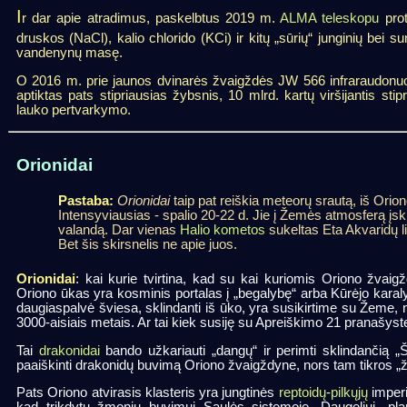
I
r dar apie atradimus, paskelbtus 2019 m.
ALMA teleskopu
prot
druskos (NaCl), kalio chlorido (KCi) ir kitų „sūrių“ junginių bei 
vandenynų masę.
O 2016 m. prie jaunos dvinarės žvaigždės JW 566 infraraudonuoj
aptiktas pats stipriausias žybsnis, 10 mlrd. kartų viršijantis s
lauko pertvarkymo.
Orionidai
Pastaba:
Orionidai
taip pat reiškia meteorų srautą, iš Orio
Intensyviausias - spalio 20-22 d. Jie į Žemės atmosferą įskr
valandą. Dar vienas
Halio kometos
sukeltas Eta Akvaridų l
Bet šis skirsnelis ne apie juos.
Orionidai
: kai kurie tvirtina, kad su kai kuriomis Oriono žva
Oriono ūkas yra kosminis portalas į „begalybę“ arba Kūrėjo karalyst
daugiaspalvė šviesa, sklindanti iš ūko, yra susikirtime su Žem
3000-aisiais metais. Ar tai kiek susiję su Apreiškimo 21 pranašyst
Tai
drakonidai
bando užkariauti „dangų“ ir perimti sklindančią „Šv
paaiškinti drakonidų buvimą Oriono žvaigždyne, nors tam tikros „ž
Pats Oriono atvirasis klasteris yra jungtinės
reptoidų
-
pilkųjų
imper