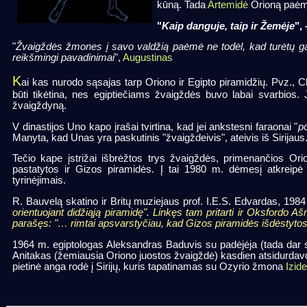
kūną. Tada
Artemidė
Orioną paėmė 
"
Kaip danguje, taip ir Žemėje
",
"
Žvaigždės žmones į savo valdžią paėmė ne todėl, kad turėtų ga
reikšmingi pavadinimai
",
Augustinas
K
ai kas nurodo sąsajas tarp Oriono ir Egipto piramidžių. Pvz., Ch
būti tikėtina, nes egiptiečiams žvaigždės buvo labai svarbios. 
žvaigždyną.
V dinastijos Uno kapo įrašai tvirtina, kad jei ankstesni faraonai "
po
Manyta, kad Unas yra paskutinis "žvaigždeivis", ateivis iš Sirijaus
Tečio kape įstrižai išbrėžtos trys žvaigždės, primenančios Orion
pastatytos ir Gizos piramidės. Į tai 1980 m. dėmesį atkreipė 
tyrinėjimais.
R. Bauvelą skatino ir Britų muziejaus prof. I.E.S. Edvardas, 1984
orientuojant didžiąją piramidę". Linkęs tam pritarti ir Oksfordo
parašęs: "… rimtai apsvarstyčiau, kad Gizos piramidės išdėstytos
1964 m. egiptologas Aleksandras Baduvis su padėjėja (tada dar s
Anitakas (žemiausia Oriono juostos žvaigždė) kasdien atsidurdavo 
pietinė anga rodė į Sirijų, kuris tapatinamas su Ozyrio žmona
Izide