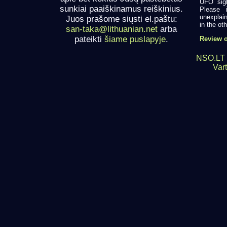
UFO sigh
sunkiai paaiškinamus reiškinius.
Please 
unexplain
Juos prašome siųsti el.paštu:
in the oth
san-taka@lithuanian.net
arba
pateikti
šiame puslapyje
.
Review o
NSO.LT 
Vart