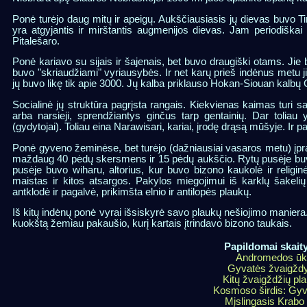
Ponė turėjo daug mitų ir apeigų. Aukščiausiasis jų dievas buvo T
yra atgyjantis ir mirštantis augmenijos dievas. Jam periodiška
Pitalešaro.
Ponė kariavo su sijais ir šajenais, bet buvo draugiški otams. Jie 
buvo "skriaudžiami" vyriausybės. Ir net karų prieš indėnus metu j
jų buvo likę tik apie 3000. Jų kalba priklauso Hokan-Siouan kalbų
Socialinė jų struktūra pagrįsta rangais. Kiekvienas kaimas turi 
arba narsieji, sprendžiantys ginčus tarp gentainių. Dar toliau 
(gydytojai). Toliau eina Narawisari, kariai, įrodę drąsą mūšyje. Ir paga
Ponė gyveno žeminėse, bet turėjo (dažniausiai vasaros metu) įpr
maždaug 40 pėdų skersmens ir 15 pėdų aukščio. Rytų pusėje buvo 
pusėje buvo wiharu, altorius, kur buvo bizono kaukolė ir religin
maistas ir kitos atsargos. Pakylos miegojimui iš karklų šakelių 
antklodė ir pagalvė, prikimšta elnio ir antilopės plaukų.
Iš kitų indėnų ponė vyrai išsiskyrė savo plaukų nešiojimo maniera
kuokštą žemiau pakaušio, kurį kartais įtrindavo bizono taukais.
Papildomai skaity
Andromedos ūk
Gyvatės žvaigžd
Kitų žvaigždžių pl
Kosmoso širdis: Gyv
Mįslingasis Krabo