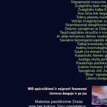
Nepaprastai masyvios i
Žvaigždžių tipai: ma
Žvaigždės kalba Eg
Nuo šičia link beg
Tolimų planetų nuot
Vežėjo žvaigždynas su
Skambiausioji dangiškosio
Didysis sprogimas ar Didy
Tarpžvaigždinio skrydžio ir ko
Ar atėjo lemiamos dienos raudon
Savaime besiorganizuojantis k
Šaltoji branduolių s
Indėnų kosmologinia
Saulė yra dvinarė ž
Katastrofa: Atėnės 
Juodųjų skylių por
Raudonojo poslinkio
Įvairios trumpos ž
Sprogimas virš J
"Wow" signala
Likimo ironija
Maloniai pasitiksime žinias
apie bet kokius Jūsų pastebėtus