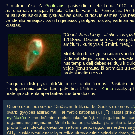
Pirmąkart ūką iš
Galilėjaus
pasiskolintu teleskopu 1610 m. 
astronomas mėgėjas Nicolar-Claude Fabri de Peiresc'as. Per tel
mūsų akis išskiria tik ryškiausias dalis, kurios, iš esmės, yra 
vandenilio emisijos. Išskirtingiausias yra ilgas ruožas, vadinama
kraštas.
"
Chaotiškas darinys ateities žvaig
1780-ais. Dauguma ūko žvaigždži
amžiumi, kuris yra 4,5 mlrd. metų).
Molekulių debesyje susidaro vandeni
Didėjant slėgiui branduolys pradeda 
nusitempia dalį debesies dujų ir dulk
vėjas (jonų srautai iš artimiausių ž
protoplanetiniu disku.
Dauguma diskų yra plokšti, o ne rutulio formos. Pasitaiko ir a
Protoplanetiniai diskai tarsi patvirtina 1755 m.
I. Kanto
išsakytą h
materija sukrenta apie tankesnius branduolius.
Oriono ūkas tėra
vos
už 1350 švm. Ir tik čia, be Saulės sistemos,
J
+
svarbi gyvybės atsiradimui. Tai metilo kationas (CH
), rastas prie
3
nykštukės
. 8-me dešimtm. mokslininkai ėmė įtarti, jis gali padėti s
organiniams junginiams. Metilo kationas praktiškai yra puikiu katali
plačiu kitų molekulių kiekiu bet šaltomis tarpžvaigždinės erdvės sąly
+
CH
susidarymui energiją suteikia ultravioletinis spinduliavimas,
3