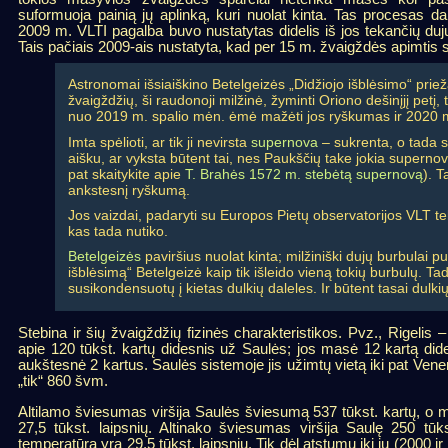
suformuoja painią jų aplinką, kuri nuolat kinta. Tas procesas da
2009 m. VLTI pagalba buvo nustatytas didelis iš jos tekančių duj
Tais pačiais 2009-ais nustatyta, kad per 15 m. žvaigždės apimti
Astronomai išsiaiškino Betelgeizės „Didžiojo išblėsimo“ prie
žvaigždžių, ši raudonoji milžinė, žyminti Oriono dešinįjį petį
nuo 2019 m. spalio mėn. ėmė mažėti jos ryškumas ir 2020 m. 
Imta spėlioti, ar tik ji nevirsta
supernova
– sukrenta, o tada s
aišku, ar vyksta būtent tai, nes Paukščių take jokia supern
pat skaitykite apie
T. Brahės 1572 m. stebėtą supernovą
). T
ankstesnį ryškumą.
Jos vaizdai, padaryti su Europos Pietų observatorijos VLT 
kas tada nutiko.
Betelgeizės
paviršius nuolat kinta; milžiniški dujų burbulai puč
išblėsimą“ Betelgeizė kaip tik išleido vieną tokių burbulų. Ta
susikondensuotų į kietas dulkių daleles. Ir būtent tasai dulki
Stebina ir šių žvaigždžių fizinės charakteristikos. Pvz., Rigelis
apie 120 tūkst. kartų didesnis už Saulės; jos masė 12 kartą dide
aukštesnė 2 kartus. Saulės sistemoje jis užimtų vietą iki pat Vene
„tik“ 860 švm.
Altilamo šviesumas viršija Saulės šviesumą 537 tūkst. kartų, o m
27,5 tūkst. laipsnių. Altinako šviesumas viršija Saulę 250 tū
temperatūra yra 29,5 tūkst. laipsnių. Tik dėl atstumų iki jų (2000 i