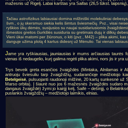
mažesnis už Rigelį. Labai karštas yra Saifas (26,5 tūkst. laipsnių)
Tačiau astrofizikus labiausiai domina milžiniški molekuliniai debesy
švm., o jų skersmuo siekia kelis šimtus šviesmečių. Pvz., visai nese
ryškios ūkų dėmės, susijusios su naujai susidariusiomis žvaigždėmis.
išmestos greitos čiurkšlės susiduria su gretimais dujų ir dilkių debes
Vieni ūkai matomi per žiūronus, o kiti (pvz., M42) – plika akimi, kas
danguje užima plotą 4 kartus didesnį už Mėnulio. Tai vienas labiaus
J
ame yra ryškiausias, jauniausias ir mums arčiausias taurės 
vienas iš nedaugelio, kurį galima regėti plika akimi, nors jis ir yr
Trys beveik greta esančios žvaigždės (Mintaka, Alnilamas ir Aln
antruoju šviesuliu tarp žvaigždžių, sudarančioje medžiotojo k
Betelgeisė
, pulsuojanti raudonoji milžinė, 20 kartų sunkesnė už 
Marso orbita). Į šiaurė nuo jos 6 mažesnės žvaigždės sudaro mi
dangaus žvaigždė) žymi jo kairįjį kelį, Saifė – dešinįjį, o Belatrik
puslankis žvaigždžių – medžiotojo laimikis, elnias.