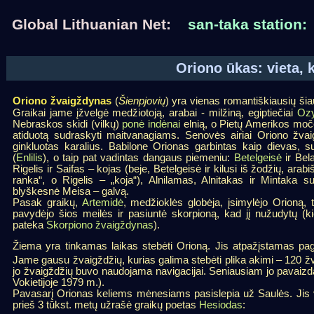
Global Lithuanian Net:
san-taka station:
Oriono ūkas: vieta, 
Oriono žvaigždynas
Šienpjovių
(
) yra vienas romantiškiausių šia
Graikai jame įžvelgė medžiotoją, arabai - milžiną, egiptiečiai
Ozy
Nebraskos skidi (vilkų)
ponė indėnai
elnią, o Pietų Amerikos močė
atiduotą sudraskyti maitvanagiams. Senovės airiai Oriono žva
ginkluotas karalius. Babilone Orionas garbintas kaip dievas,
(
Enlilis
), o taip pat vadintas dangaus piemeniu:
Betelgeisė
ir Bel
Rigelis ir Saifas – kojas (beje, Betelgeisė ir kilusi iš žodžių, arab
ranka“, o Rigelis – „koja“), Alnilamas, Alnitakas ir Mintaka s
blyškesnė Meisa – galvą.
Pasak graikų,
Artemidė
, medžioklės globėja, įsimylėjo Orioną, 
pavydėjo šios meilės ir pasiuntė skorpioną, kad jį nužudytų (ki
pateka
Skorpiono žvaigždynas
).
Žiema yra tinkamas laikas stebėti Orioną. Jis atpažįstamas pag
Jame gausu žvaigždžių, kurias galima stebėti plika akimi – 120 ž
jo žvaigždžių buvo naudojama navigacijai. Seniausiam jo pavaizd
Vokietijoje 1979 m.).
Pavasarį Orionas keliems mėnesiams pasislepia už Saulės. Jis v
prieš 3 tūkst. metų užrašė graikų poetas
Hesiodas
: