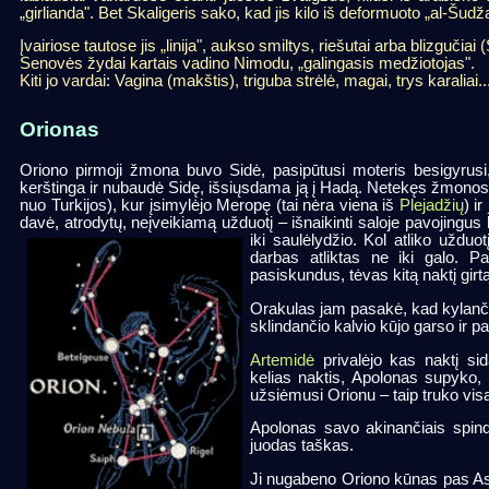
„girlianda". Bet Skaligeris sako, kad jis kilo iš deformuoto „al-Šud
Įvairiose tautose jis „linija", aukso smiltys, riešutai arba blizguči
Senovės žydai kartais vadino Nimodu, „galingasis medžiotojas".
Kiti jo vardai: Vagina (makštis), triguba strėlė, magai, trys karaliai..
Orionas
Oriono pirmoji žmona buvo Sidė, pasipūtusi moteris besigyrusi
kerštinga ir nubaudė Sidę, išsiųsdama ją į Hadą. Netekęs žmonos, 
nuo Turkijos), kur įsimylėjo Meropę (tai nėra viena iš
Plejadžių
) i
davė, atrodytų, neįveikiamą užduotį – išnaikinti saloje pavojingus
iki saulėlydžio. Kol atliko užduot
darbas atliktas ne iki galo. 
pasiskundus, tėvas kitą naktį girt
Orakulas jam pasakė, kad kylančios
sklindančio kalvio kūjo garso ir p
Artemidė
privalėjo kas naktį si
kelias naktis, Apolonas supyko, 
užsiėmusi Orionu – taip truko vis
Apolonas savo akinančiais spind
juodas taškas.
Ji nugabeno Oriono kūnas pas Ask