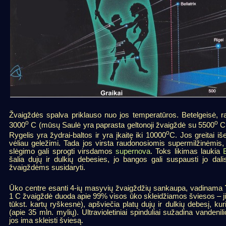
Žvaigždės spalva priklauso nuo jos temperatūros. Betelgeisė, rau
o
o
3000
C (mūsų Saulė yra paprasta geltonoji žvaigždė su 5500
C 
o
Rygelis yra žydrai-baltos ir yra įkaitę iki 10000
C. Jos greitai iš
vėliau geležimi. Tada jos virsta raudonosiomis supermilžinėmis, k
slėgimo gali sprogti virsdamos
supernova
. Toks likimas laukia
šalia dujų ir dulkių debesies, jo bangos gali suspausti jo d
žvaigždėms susidaryti.
Ūko centre esanti 4-ių masyvių žvaigždžių sankaupa, vadinama
1 C žvaigždė duoda apie 99% visos ūko skleidžiamos šviesos – ji
tūkst. kartų ryškesnė), apšviečia platų dujų ir dulkių debesį, k
(apie 35 mln. mylių). Ultravioletiniai spinduliai sužadina vanden
jos ima skleisti šviesą.