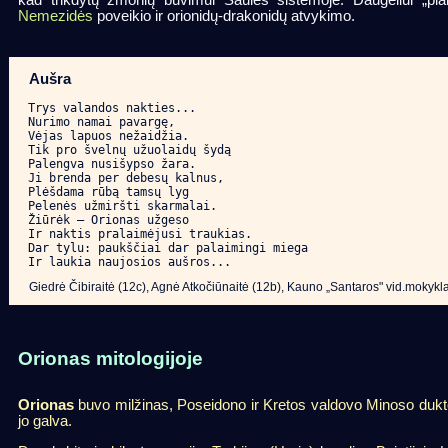
kad trikdytų žmonių buvimui Saulės sistemoje. Daugeliui „plan
Nemezidės
poveikio ir orionidų-drakonidų atvykimo.
Aušra
Trys valandos nakties...

Nurimo namai pavargę,

Vėjas lapuos nežaidžia.

Tik pro švelnų užuolaidų šydą

Palengva nusišypso žara.

Ji brenda per debesų kalnus,

Plėšdama rūbą tamsų lyg

Pelenės užmiršti skarmalai.

Žiūrėk – Orionas užgeso

Ir naktis pralaimėjusi traukias.

Dar tylu: paukščiai dar palaimingi miega

Ir laukia naujosios aušros...
Giedrė Čibiraitė (12c), Agnė Atkočiūnaitė (12b), Kauno „Santaros" vid.mokykl
Orionas mitologijoje
Orionas
buvo milžinas, Poseidono ir Kretos valdovo Minoso dukters
jo galva.