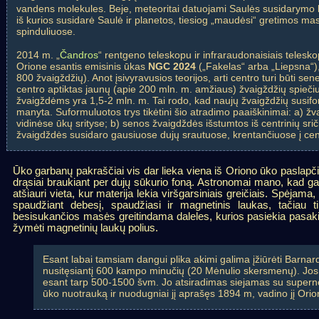
vandens molekules. Beje, meteoritai datuojami Saulės susidarymo la
iš kurios susidarė Saulė ir planetos, tiesiog „maudėsi“ gretimos mas
spinduliuose.
2014 m. „
Čandros
“ rentgeno teleskopu ir infraraudonaisiais telesko
Orione esantis emisinis ūkas
NGC 2024
(„Fakelas“ arba „Liepsna“)
800 žvaigždžių). Anot įsivyravusios teorijos, arti centro turi būti s
centro aptiktas jaunų (apie 200 mln. m. amžiaus) žvaigždžių spiečiu
žvaigždėms yra 1,5-2 mln. m. Tai rodo, kad naujų žvaigždžių susif
manyta. Suformuluotos trys tikėtini šio atradimo paaiškinimai: a) žvai
vidinėse ūkų srityse; b) senos žvaigdždės išstumtos iš centrinių srič
žvaigdždės susidaro gausiuose dujų srautuose, krentančiuose į cen
Ūko garbanų pakraščiai vis dar lieka viena iš Oriono ūko paslapčių.
drąsiai braukiant per dujų sūkurio foną. Astronomai mano, kad gar
atšiauri vieta, kur materija lekia viršgarsiniais greičiais. Spėjam
spaudžiant debesį, spaudžiasi ir magnetinis laukas, tačiau ti
besisukančios masės greitindama daleles, kurios pasiekia pasakišką
žymėti magnetinių laukų polius.
Esant labai tamsiam dangui plika akimi galima įžiūrėti Barnar
nusitęsiantį 600 kampo minučių (20 Mėnulio skersmenų). Jos 
esant tarp 500-1500 švm. Jo atsiradimas siejamas su supern
ūko nuotrauką ir nuodugniai jį aprašęs 1894 m, vadino jį Orion