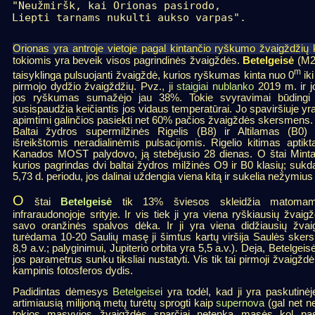
"Neužmiršk, kai Orionas pasirodo,

Liepti tarnams nukulti aukso varpas".
Orionas yra antroje vietoje pagal kintančio ryškumo žvaigždžių 
Betelgeisė
tokiomis yra beveik visos pagrindinės žvaigždės.
(M2 
m
taisyklinga pulsuojanti žvaigždė,
kurios ryškumas kinta nuo 0
iki
pirmojo dydžio žvaigždžių. Pvz., ji
staigiai nublanko
2019 m. ir j
jos ryškumas sumažėjo jau 38%. Tokie svyravimai būdingi žv
susispaudžia keičiantis jos vidaus temperatūrai. Jo spaviršiuje 
apimtimi galinčios pasiekti net 60% pačios žvaigždės skersmens.
Baltai žydros supermilžinės Rigelis (B8) ir Altilamas (B0) 
išreikštomis neradialinėmis pulsacijomis. Rigelio kitimas aptik
Kanados MOST palydovo, ją stebėjusio 28 dienas. O štai Minta
kurios pagrindas dvi baltai žydros milžinės O9 ir B0 klasių; suk
5,73 d. periodu, jos dalinai uždengia viena kitą ir sukelia nežym
O
štai
Betelgeisė
tik 13% šviesos skleidžia matomame
infraraudonojoje srityje. Ir vis tiek ji yra viena ryškiausių žvai
savo oranžinės spalvos dėka. Ir ji yra viena didžiausių žva
turėdama 10-20 Saulių masę ji šimtus kartų viršija Saulės skersm
8,9 a.v.; palyginimui, Jupiterio orbita yra 5,5 a.v.). Deja, Betelgei
jos parametrus sunku tiksliai nustatyti. Vis tik tai pirmoji žvaigžd
kampinis fotosferos dydis.
Padidintas dėmesys
Betelgeisei
yra todėl, kad ji yra paskutinėje
artimiausią milijoną metų turėtų sprogti kaip
supernova
(gal net ne
tokios masyvios žvaigždės sparčiai netenka masės kol pa