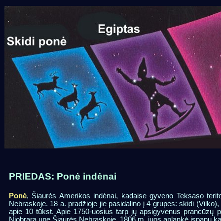
PRIEDAS: Ponė indėnai
Ponė
, Šiaurės Amerikos indėnai, kadaise gyveno Teksaso teritor
Nebraskoje. 18 a. pradžioje jie pasidalino į 4 grupes: skidi (Vilko)
apie 10 tūkst. Apie 1750-uosius tarp jų apsigyvenus prancūzų pi
Niobrara upę Šiaurės Nebraskoje. 1806 m. juos aplankė ispanų kare