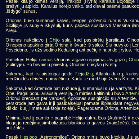
Pasak kitą jo kilmės versiją, Trakijos (Hyria) karalius Bojotijoj
prašyti jų atpildo. Karalius norėjo vaiko, tad dievai paėmė paaukoto
„išdygo" sūnus.
Orionas buvo sumanus kalvis, įrengęs požemio rūmus Vulkanui 
Sicilijoje jis supylė iškyšulį, kuris padeda susidaryti Messina įl
Arėju.
Orionas nukeliavo į
Chijo salą
, kad pasipirštų karaliaus Oinop
Oinopiono apakino girtą Orioną ir išvarė iš salos. Šis nuvyko į 
Poseidono, jis užsisodino Kedalioną ant pečių ir nubrido į rytus, He
Pasiekęs Helijo namus Orionas atgavo regėjimą. Jis grįžo į
Chijo
(šulinyje). Po bevaisių paieškų, Orionas nuvyko į Kretą.
Sakoma, kad jis aistringai geidė
Plejadžių
, Atlanto dukrų, kuri
medžioklės deivės, numylėtiniu. Kartu jie medžiojo žvėris Kretos mi
Sakoma, kad Artemidė pati nužudė jį, sumaniusį su ja varžytis. Ki
Ope. Pagal populiariausią versiją, jo mirties kaltininku buvo
Artem
Orionui brendant per vandenį, Apolonas susiginčijo su Artemide, k
perskrodė jam galvą ir ji pasibaisėjusi pamatė išplaukiant negyv
kiškio, kurį ji matė aukštoje žolėjė). Pagerbdama Orioną, Artemidė p
Minima, kad jį pamilo ir pagrobė Helijo dukra Eos (Aušrinė) ir 
blogą jo regėjimą simbolizuoja blankios jo galvos žvaigždės). Daba
ant žolės.
Pasak
Hesiodo
„Astronomijos", Oriono mirtis buvo kitokia. Jis 