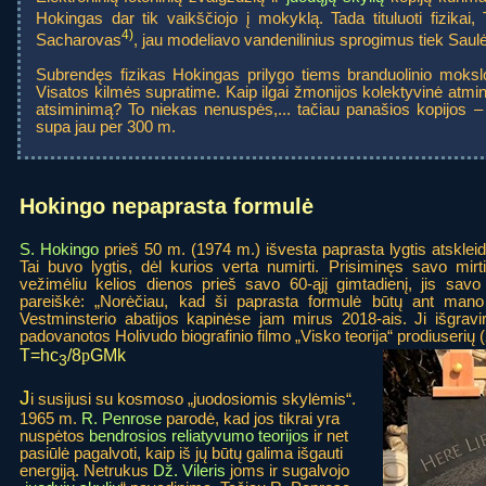
Hokingas dar tik vaikščiojo į mokyklą. Tada tituluoti fizikai, 
4)
Sacharovas
, jau modeliavo vandenilinius sprogimus tiek Saulė
Subrendęs fizikas Hokingas prilygo tiems branduolinio moks
Visatos kilmės supratime. Kaip ilgai žmonijos kolektyvinė atm
atsiminimą? To niekas nenuspės,... tačiau panašios kopijos 
supa jau per 300 m.
Hokingo nepaprasta formulė
S. Hokingo
prieš 50 m. (1974 m.) išvesta paprasta lygtis atskleid
Tai buvo lygtis, dėl kurios verta numirti. Prisiminęs savo mir
vežimėliu kelios dienos prieš savo 60-ąjį gimtadienį, jis savo
pareiškė: „Norėčiau, kad ši paprasta formulė būtų ant mano
Vestminsterio abatijos kapinėse jam mirus 2018-ais. Ji išgravir
padovanotos Holivudo biografinio filmo „Visko teorija“ prodiuserių (
T=hc
/8
GMk
p
3
J
i susijusi su kosmoso „juodosiomis skylėmis“.
1965 m.
R. Penrose
parodė, kad jos tikrai yra
nuspėtos
bendrosios reliatyvumo teorijos
ir net
pasiūlė pagalvoti, kaip iš jų būtų galima išgauti
energiją. Netrukus
Dž. Vileris
joms ir sugalvojo