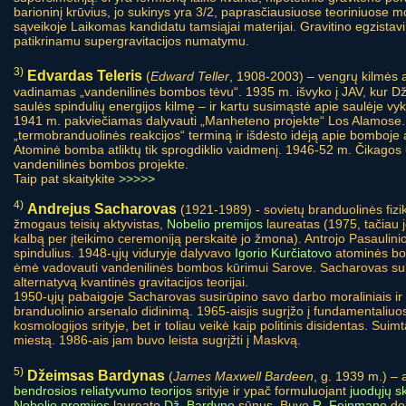
barioninį krūvius, jo sukinys yra 3/2, paprasčiausiuose teoriniuose m
sąveikoje Laikomas kandidatu tamsiąjai materijai. Gravitino egzistav
patikrinamu supergravitacijos numatymu.
3)
Edvardas Teleris
(
Edward Teller
, 1908-2003) – vengrų kilmės am
vadinamas „vandenilinės bombos tėvu“. 1935 m. išvyko į JAV, kur Dž.
saulės spindulių energijos kilmę – ir kartu susimąstė apie saulėje vy
1941 m. pakviečiamas dalyvauti „Manheteno projekte“ Los Alamose. 
„termobranduolinės reakcijos“ terminą ir išdėsto idėją apie bomboje 
Atominė bomba atliktų tik sprogdiklio vaidmenį. 1946-52 m. Čikagos u
vandenilinės bombos projekte.
Taip pat skaitykite
>>>>>
4)
Andrejus Sacharovas
(1921-1989) - sovietų branduolinės fizik
žmogaus teisių aktyvistas,
Nobelio premijos
laureatas (1975, tačiau jo
kalbą per įteikimo ceremoniją perskaitė jo žmona). Antrojo Pasaulini
spindulius. 1948-ųjų viduryje dalyvavo
Igorio Kurčiatovo
atominės bo
ėmė vadovauti vandenilinės bombos kūrimui Sarove. Sacharovas sukūr
alternatyvą kvantinės gravitacijos teorijai.
1950-ųjų pabaigoje Sacharovas susirūpino savo darbo moraliniais ir po
branduolinio arsenalo didinimą. 1965-aisjis sugrįžo į fundamentaliuos
kosmologijos srityje, bet ir toliau veikė kaip politinis disidentas. Suim
miestą. 1986-ais jam buvo leista sugrįžti į Maskvą.
5)
Džeimsas Bardynas
(
James Maxwell Bardeen
, g. 1939 m.) – 
bendrosios reliatyvumo teorijos
srityje ir ypač formuluojant
juodųjų sk
Nobelio premijos
laureato
Dž. Bardyno
sūnus. Buvo
R. Feinmano
dok