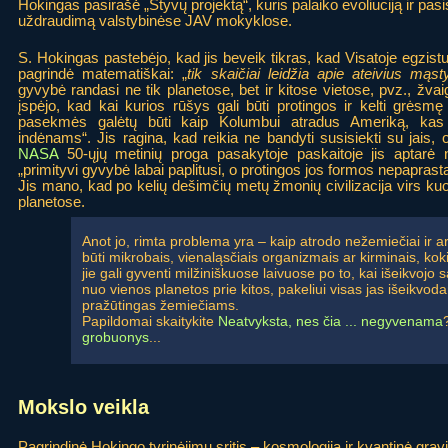
Hokingas pasirašė „Styvų projektą“, kuris palaiko evoliuciją ir p
uždraudimą valstybinėse JAV mokyklose.
S. Hokingas pastebėjo, kad jis beveik tikras, kad Visatoje egzist
pagrindė matematiškai: „
tik skaičiai leidžia apie ateivius mąsty
gyvybė randasi ne tik planetose, bet ir kitose vietose, pvz., žva
įspėjo, kad kai kurios rūšys gali būti protingos ir kelti grėsm
pasekmės galėtų būti kaip Kolumbui atradus Ameriką, kas 
indėnams“. Jis ragina, kad reikia ne bandyti susisiekti su jais, 
NASA
50-ųjų metinių proga pasakytoje paskaitoje jis aptarė
„primityvi gyvybė labai paplitusi, o protingos jos formos nepaprasta
Jis mano, kad po kelių dešimčių metų žmonių civilizacija virs kuo
planetose.
Anot jo, rimta problema yra – kaip atrodo nežemiečiai ir ar
būti mikrobais, vienaląsčiais organizmais ar kirminais, k
jie gali gyventi milžiniškuose laivuose po to, kai išeikvoj
nuo vienos planetos prie kitos, pakeliui visas jas išeikvoda
pražūtingas žemiečiams.
Papildomai skaitykite
Neatvyksta, nes čia ... negyvenama
grobuonys
...
Mokslo veikla
Pagrindinė Hokingo tyrinėjimų sritis – kosmologija ir kvantinė gravi