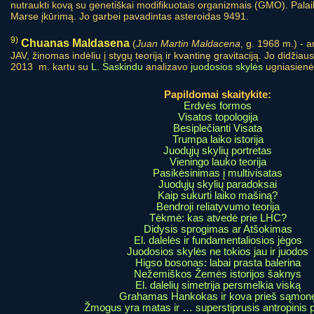
nutraukti kovą su genetiškai modifikuotais organizmais (GMO). Palai
Marse įkūrimą. Jo garbei pavadintas asteroidas 9491.
9)
Chuanas Maldasena
(
Juan Martin Maldacena
, g. 1968 m.) - a
JAV, žinomas indėliu į stygų teoriją ir kvantinę gravitaciją. Jo didži
2013 m. kartu su
L. Saskindu
analizavo
juodosios skylės
ugniasienė
Papildomai skaitykite:
Erdvės formos
Visatos topologija
Besiplečianti Visata
Trumpa laiko istorija
Juodųjų skylių portretas
Vieningo lauko teorija
Pasikėsinimas į multivisatas
Juodųjų skylių paradoksai
Kaip sukurti laiko mašiną?
Bendroji reliatyvumo teorija
Tėkmė: kas atvedė prie LHC?
Didysis sprogimas ar Atšokimas
El. dalelės ir fundamentaliosios jėgos
Juodosios skylės ne tokios jau ir juodos
Higso bosonas: labai prasta balerina
Nežemiškos Žemės istorijos šaknys
El. dalelių simetrija persmelkia viską
Grahamas Hankokas ir kova prieš sąmon
Žmogus yra matas ir … superstiprusis antropinis p