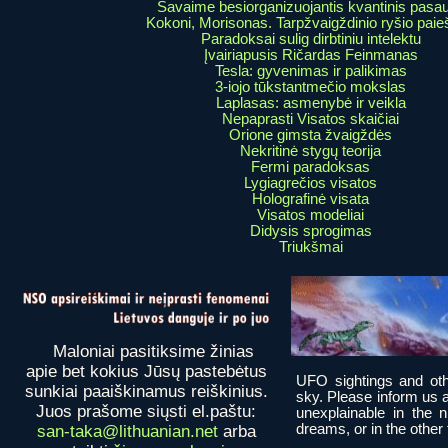
Savaime besiorganizuojantis kvantinis pasau
Kokoni, Morisonas. Tarpžvaigždinio ryšio pai
Paradoksai sulig dirbtiniu intelektu
Įvairiapusis Ričardas Feinmanas
Tesla: gyvenimas ir palikimas
3-iojo tūkstantmečio mokslas
Laplasas: asmenybė ir veikla
Nepaprasti Visatos skaičiai
Orione gimsta žvaigždės
Nekritinė stygų teorija
Fermi paradoksas
Lygiagrečios visatos
Holografinė visata
Visatos modeliai
Didysis sprogimas
Triukšmai
Maloniai pasitiksime žinias
apie bet kokius Jūsų pastebėtus
UFO sightings and oth
sunkiai paaiškinamus reiškinius.
sky. Please inform us 
Juos prašome siųsti el.paštu:
unexplainable in the 
dreams, or in the other fi
san-taka@lithuanian.net
arba