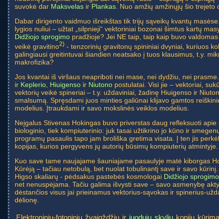
suvokė dar
Maksvelas
ir
Plankas
. Nuo amžių amžinųjų šio trejeto c
Dabar dirigento vaidmuo išreikštas tik trijų sąveikų kvantų masėse
lygios nuliui – užtat „silpnieji“ vektoriniai bozonai šimtus kartų mas
Didžiojo sprogimo
pradžioje? Jei NE taip, taip kaip buvo valdoma
2)
veikė gravitino
- tenzorinių gravitonų spininiai dvyniai, kuriuos k
galingiausi greitintuvai šiandien neatsako į tuos klausimus, t.y. mik
makrofizika?
Jos kvantai iš viršaus neapriboti nei mase, nei dydžiu, nei prasme
ir
Keplerio
,
Hiuigenso
ir
Niutono
postulatai. Visi jie – vektoriai, su
vektorių veikė spineriai – t.y. uždaviniai, žadinę Hiuigenso ir Niuto
smalsumą. Spręsdami juos minties galiūnai klijavo gamtos reiškin
modelius. Įtraukdami ir savo mokslinės veiklos modelius.
Neįgalus Stivenas Hokingas buvo priverstas daug refleksuoti api
biologinio, tiek kompiuterinio: juk tasai užtikrino jo kūno ir smegen
programų pasaulis tapo jam broliška gretima visata. Į ten jis perk
kopijas, kurios pergyvens jų autorių būsimų kompiuterių atmintyje.
Kuo save tame naujajame šauniajame pasaulyje matė kiborgas Ho
Kūrėją – tačiau netobulą, bet nuolat tobulinantį save ir savo kūrinį
Higso skaliarų - pėdsakus pastebės kosmologai
Didžiojo sprogimo
net nenuspėjama. Tačiu galima išvysti save – savo asmenybę aktyv
dėstančios visus jai prieinamus vektorius-sąvokas ir spinerius-uždav
dėlionę.
Elektroninių-fotoninių žvaigždžių ir
juodųjų skylių
kopijų kūrima