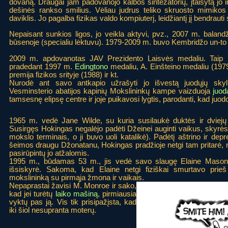
dovaną. Draugai jam padovanojo kalbos sintezatorių, įtaisytą jo i
dešinės rankso smilius. Vėliau judrus teliko skruosto mimikos 
daviklis. Jo pagalba fizikas valdo kompiuterį, leidžiantį jį bendrauti 
Nepaisant sunkios ligos, jo veikla aktyvi, pvz., 2007 m. baland
būsenoje (specialiu lėktuvu). 1979-2009 m. buvo Kembridžo un-to
2009 m. apdovanotas JAV Prezidento Laisvės medaliu. Taip 
pradedant 1997 m.
Edingtono
medaliu, A. Einšteino medaliu (1979)
premija fizikos srityje (1988) ir kt.
Nurodė ant savo antkapio užrašyti jo išvestą juodųjų skyli
Vesminsterio abatijos kapinių Mokslininkų kampe vaizduoja
juod
tamsesnę elipsę centre ir joje puikavosi lygtis, parodanti, kad ju
1965 m. vedė Jane Wilde, su kuria susilaukė duktės ir dviejų s
Susirgęs Hokingas negalėjo padėti Džeinei auginti vaikus, skyrėsi 
mokslo terminais, o ji buvo uoli katalikė). Padėtį aštrino ir dep
šeimos draugu Džonatanu, Hokingas pradžioje netgi tam pritarė, ne
pasirūpintų jo atžalomis.
1995 m., būdamas 53 m., jis vedė savo slaugę Elaine Mason,
išsiskyrė. Sakoma, kad Elaine netgi fiziškai smurtavo prie
mokslininką su pirmąja žmona ir vaikais.
Nepaprastai žavisi M. Monroe ir sako,
kad jei turėtų
laiko mašiną
, pirmiausia
vyktų pas ją. Vis tik prisipažįsta, kad
iki šiol nesupranta moterų.