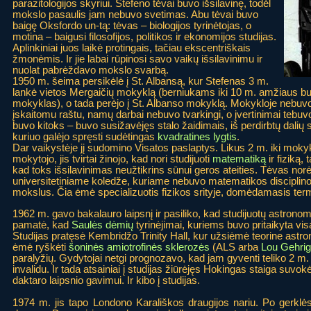
parazitologijos skyriui. Stefeno tėvai buvo išsilavinę, todėl
mokslo pasaulis jam nebuvo svetimas. Abu tėvai buvo
baigę Oksfordo un-tą: tėvas – biologijos tyrinėtojas, o
motina – baigusi filosofijos, politikos ir ekonomijos studijas.
Aplinkiniai juos laikė protingais, tačiau ekscentriškais
žmonėmis. Ir jie labai rūpinosi savo vaikų išsilavinimu ir
nuolat pabrėždavo mokslo svarbą.
1950 m. šeima persikėlė į St. Albansą, kur Stefenas 3 m.
lankė vietos Mergaičių mokyklą (berniukams iki 10 m. amžiaus bu
mokyklas), o tada perėjo į St. Albanso mokyklą. Mokykloje nebuvo 
įskaitomu raštu, namų darbai nebuvo tvarkingi, o įvertinimai tebuv
buvo kitoks – buvo susižavėjęs stalo žaidimais, iš perdirbtų dalių
kuriuo galėjo spręsti sudėtingas
kvadratines lygtis
.
Dar vaikystėje jį sudomino Visatos paslaptys. Likus 2 m. iki mok
mokytojo, jis tvirtai žinojo, kad nori studijuoti
matematiką
ir fiziką,
kad toks išsilavinimas neužtikrins sūnui geros ateities. Tėvas nor
universitetiniame koledže, kuriame nebuvo matematikos disciplinos
mokslus. Čia ėmė specializuotis fizikos srityje, domėdamasis te
1962 m. gavo bakalauro laipsnį ir pasiliko, kad studijuotų astronomij
pamatė, kad
Saulės dėmių
tyrinėjimai, kuriems buvo pritaikyta vi
Studijas pratęsė Kembridžo Trinity Hall, kur užsiėmė teorine astr
ėmė ryškėti
šoninės amiotrofinės sklerozės
(ALS arba
Lou Gehri
paralyžių. Gydytojai netgi prognozavo, kad jam gyventi teliko 2 m.
invalidu. Ir tada atsainiai į studijas žiūrėjęs Hokingas staiga suvo
daktaro laipsnio gavimui. Ir kibo į studijas.
1974 m. jis tapo Londono Karališkos draugijos nariu. Po gerklė