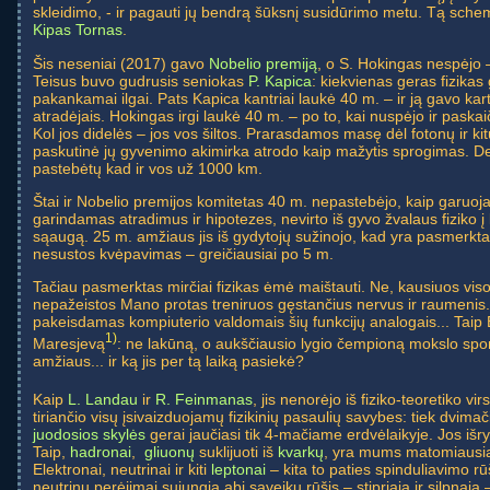
skleidimo, - ir pagauti jų bendrą šūksnį susidūrimo metu. Tą schem
Kipas Tornas
.
Šis neseniai (2017) gavo
Nobelio premiją
, o S. Hokingas nespėjo 
Teisus buvo gudrusis seniokas
P. Kapica
: kiekvienas geras fizikas 
pakankamai ilgai. Pats Kapica kantriai laukė 40 m. – ir ją gavo kar
atradėjais. Hokingas irgi laukė 40 m. – po to, kai nuspėjo ir paskai
Kol jos didelės – jos vos šiltos. Prarasdamos masę dėl fotonų ir kit
paskutinė jų gyvenimo akimirka atrodo kaip mažytis sprogimas. Dej
pastebėtų kad ir vos už 1000 km.
Štai ir Nobelio premijos komitetas 40 m. nepastebėjo, kaip garuoj
garindamas atradimus ir hipotezes, nevirto iš gyvo žvalaus fiziko 
sąaugą. 25 m. amžiaus jis iš gydytojų sužinojo, kad yra pasmerkta
nesustos kvėpavimas – greičiausiai po 5 m.
Tačiau pasmerktas mirčiai fizikas ėmė maištauti. Ne, kausiuos vi
nepažeistos Mano protas treniruos gęstančius nervus ir raumenis
pakeisdamas kompiuterio valdomais šių funkcijų analogais... Taip B
1)
Maresjevą
: ne lakūną, o aukščiausio lygio čempioną mokslo spor
amžiaus... ir ką jis per tą laiką pasiekė?
Kaip
L. Landau
ir
R. Feinmanas
, jis nenorėjo iš fiziko-teoretiko vi
tiriančio visų įsivaizduojamų fizikinių pasaulių savybes: tiek dvima
juodosios skylės
gerai jaučiasi tik 4-mačiame erdvėlaikyje. Jos išryš
Taip,
hadronai
,
gliuonų
suklijuoti iš
kvarkų
, yra mums matomiausias
Elektronai, neutrinai ir kiti
leptonai
– kita to paties spinduliavimo rūš
neutrinų perėjimai sujungia abi sąveikų rūšis – stipriąją ir silpnąj