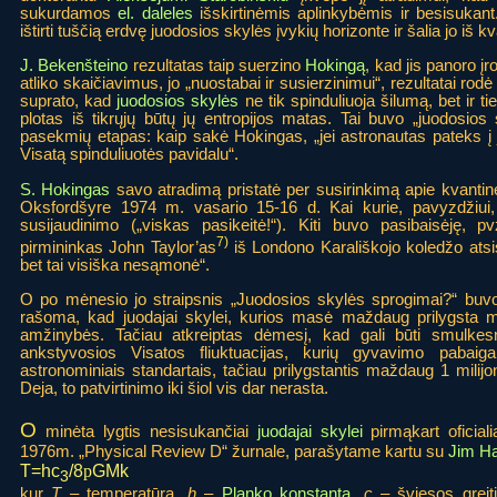
sukurdamos
el. daleles
išskirtinėmis aplinkybėmis ir besisukant
ištirti tuščią erdvę juodosios skylės įvykių horizonte ir šalia jo iš
J. Bekenšteino
rezultatas taip suerzino
Hokingą
, kad jis panoro įro
atliko skaičiavimus, jo „nuostabai ir susierzinimui“, rezultatai rod
suprato, kad
juodosios skylės
ne tik spinduliuoja šilumą, bet ir ti
plotas iš tikrųjų būtų jų entropijos matas. Tai buvo „juodosios
pasekmių etapas: kaip sakė Hokingas, „jei astronautas pateks į j
Visatą spinduliuotės pavidalu“.
S. Hokingas
savo atradimą pristatė per susirinkimą apie kvantinę 
Oksfordšyre 1974 m. vasario 15-16 d. Kai kurie, pavyzdžiui
susijaudinimo („viskas pasikeitė!“). Kiti buvo pasibaisėję, 
7)
pirmininkas John Taylor’as
iš Londono Karališkojo koledžo atsist
bet tai visiška nesąmonė“.
O po mėnesio jo straipsnis „Juodosios skylės sprogimai?“ buv
rašoma, kad juodajai skylei, kurios masė maždaug prilygsta mūs
amžinybės. Tačiau atkreiptas dėmesį, kad gali būti smulkesni
ankstyvosios Visatos fliuktuacijas, kurių gyvavimo pabai
astronominiais standartais, tačiau prilygstantis maždaug 1 milij
Deja, to patvirtinimo iki šiol vis dar nerasta.
O
minėta lygtis nesisukančiai
juodajai skylei
pirmąkart oficiali
1976m. „Physical Review D“ žurnale, parašytame kartu su
Jim Ha
T=hc
/8
GMk
p
3
kur
T
– temperatūra,
h
–
Planko konstanta
,
c
– šviesos greit