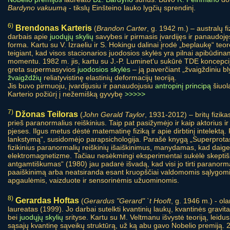
Bardyno vakuumą
- tikslų Einšteino lauko lygčių sprendinį.
6)
Brendonas Karteris
(
Brandon Carter
, g. 1942 m.) – australų f
darbais apie
juodųjų skylių
savybes ir pirmasis įvardijęs ir panaudojęs
forma. Kartu su V. Izraeliu ir S. Hokingu dalinai įrodė „beplaukę“ te
teigiant, kad visos stacionarios juodosios skylės yra pilnai apibūdin
momentu. 1982 m. jis, kartu su J.-P. Luminet‘u sukūrė TDE koncepcij
greta supermasyvios
juodosios skylės
– ją paverčiant „žvaigždiniu 
žvaigždžių
reliatyvistinę elastinių deformacijų teoriją.
Jis buvo pirmuoju, įvardijusiu ir panaudojusiu
antropinį principą
šiuola
Karterio požiūrį į nežemišką gyvybę
>>>>>
7)
Džonas Teiloras
(
John Gerald Taylor
, 1931-2012) – britų fizik
prieš paranormalius reiškinius. Taip pat pasižymėjo ir kaip aktorius i
pjeses. Ilgus metus dėstė matematinę fiziką ir apie dirbtinį intelektą
lankstymą“, susidomėjo parapsichologija. Parašė knygą „Superprotas
fizikinius paranormalių reiškinių išaiškinimus, manydamas, kad daigeli
elektromagnetizme. Tačiau nesėkmingi eksperimentai sukėlė skeptišk
antgamtiškumas“ (1980) jau padarė išvadą, kad visi jo tirti paranormal
paaiškinimą arba neatsiranda esant kruopščiai valdomomis sąlygomis 
apgaulėmis, vaizduote ir sensorinėmis užuominomis.
8)
Gerardas Hoftas
(
Gerardus "Gerard" `t Hooft
, g. 1946 m.) - ola
laureatas (1999). Jo darbai sutelkti kvantinių laukų, kvantinės gravita
bei
juodųjų skylių
srityse. Kartu su M. Veltmanu išvystė teoriją, leidus
sąsajų kvantinę sąveikų struktūrą, už ką abu gavo Nobelio premiją. 2