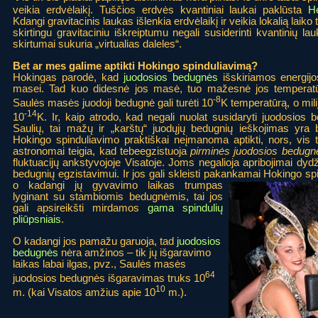
veikia erdvėlaikį. Tuščios erdvės kvantiniai laukai paklūsta
H
Kdangi gravitacinis laukas išlenkia erdvėlaikį ir veikia lokalią laiko
skirtingu gravitaciniu iškreiptumu negali susiderinti kvantinių lau
skirtumai sukuria „virtualias daleles“.
Bet ar mes galime aptikti Hokingo spinduliavimą?
Hokingas parodė, kad
juodosios bedugnės
išskiriamos energijos
masei. Tad kuo didesnė jos masė, tuo mažesnė jos temperatūra
-8
Saulės masės juodoji bedugnė gali turėti 10
K temperatūrą, o mil
-14
10
K. Ir, kaip atrodo, kad negali nuolat susidaryti juodosi
Saulių, tai mažų ir „karštų“ juodųjų bedugnių ieškojimas yra
Hokingo spinduliavimo praktiškai neįmanoma aptikti, nors, vis t
astronomai teigia, kad tebeegzistuoja
pirminės juodosios bedugn
fluktuacijų ankstyvojoje Visatoje. Joms negalioja apribojimai dy
bedugnių egzistavimui. Ir jos gali skleisti pakankamai Hokingo s
o kadangi jų gyvavimo laikas trumpas
lyginant su stambiomis bedugnėmis, tai jos
gali apsireikšti mirdamos
gama spindulių
pliūpsniais
.
O kadangi jos pamažu garuoja, tad
juodosios
bedugnės
nėra amžinos – tik jų išgaravimo
laikas labai ilgas, pvz., Saulės masės
64
juodosios bedugnės išgaravimas truks 10
10
m. (kai Visatos amžius apie 10
m.).