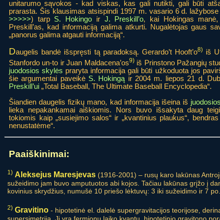
unitarumo sąvokos - kad viskas, kas gali nutikti, gali būti atšau
prarasta. Šis klausimas atsispindi 1997 m. vasario 6 d. lažybose 
>>>>>
) tarp
S. Hokingo
ir
J. Preskill’o
, kai Hokingas manė, 
Preskill’as, kad informaciją galima atkurti. Nugalėtojas gaus sav
„panorus galima atgauti informaciją“.
D
8)
augelis bandė išspręsti tą paradoksą. Gerardo’t Hooft’o
iš U
9)
Stanfordo un-to ir Juan Maldacena’os
iš Prinstono Pažangių studi
juodosios skylės
praryta informacija gali būti užkoduota jos pavirš
šie argumentai paveikė
S. Hokingą
ir 2004 m. liepos 21 d. Dubli
Preskill’ui
„Total Baseball, The Ultimate Baseball Encyclopedia“.
Šiandien daugelis fizikų mano, kad informacija išeina iš
juodosio
lieka nepakankamai aiškiomis. Nors buvo išsakyta daug teigin
tokiomis kaip „susiejimo salos“ ir „kvantinius plaukus“, bendra
nenustatėme“.
Paaiškinimai:
1)
Aleksejus Maresjevas
(1916-2001) – rusų karo lakūnas Antroj
sužeidimo jam buvo amputuotos abi kojos. Tačiau lakūnas grįžo į dan
kovinius skrydžius, numušė 10 priešo lėktuvų: 3 iki sužeidimo ir 7 po
2)
Gravitino
- hipotetinė el. dalelė supergravitacijos teorijose, der
supersimetriją. Ji yra fermionų laiko kvantu, hipotetinio gravitono pora. J