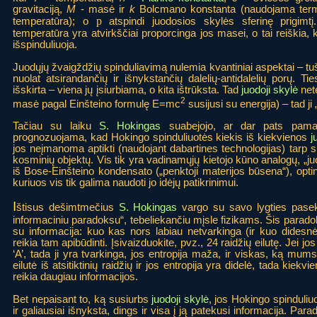
gravitaciją,
M
- masė ir
k
Bolcmano konstanta (naudojama termo
p
temperatūra); o
atspindi juodosios skylės sferinę prigimt
temperatūra yra atvirkščiai proporcinga jos masei, o tai reiškia,
išspinduliuoja.
Juodųjų žvaigždžių spinduliavimą nulemia kvantiniai aspektai – tušč
nuolat atsirandančių ir išnykstančių dalelių-antidalelių porų. Tie
išskirta – viena jų įsiurbiama, o kita ištrūksta. Tad
juodoji skylė
net
2
masė pagal Einšteino formulę E=mc
susijusi su energija) – tad ji 
Tačiau su laiku
S. Hokingas
suabejojo, ar dar pats pamat
prognozuojama, kad Hokingo spinduliuotės kiekis iš kiekvienos
j
jos neįmanoma aptikti (naudojant dabartines technologijas) tarp sp
kosminių objektų. Vis tik yra vadinamųjų kietojo kūno analogų, „juo
iš Bose-Einšteino kondensato („penktoji materijos būsena“), opti
kuriuos vis tik galima naudoti jo idėjų patikrinimui.
I
štisus dešimtmečius
S. Hokingas
vargo su savo lygties pase
informaciniu paradoksu“, tebeliekančiu mįsle fizikams. Šis paradok
su informacija: kuo kas nors labiau netvarkinga (ir kuo didesnė
reikia tam apibūdinti. Įsivaizduokite, pvz., 24 raidžių eilutę. Jei j
‘A’, tada ji yra tvarkinga, jos entropija maža, ir viskas, ką mums 
eilutė iš atsitiktinių raidžių ir jos entropija yra didelė, tada kiekvi
reikia daugiau informacijos.
Bet nepaisant to, ką susiurbs
juodoji skylė
, jos Hokingo spinduliuot
ir galiausiai išnyksta, dings ir visa į ją patekusi informacija. Par