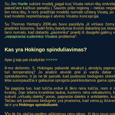
Su
Jim Hartle
sukūrė modelį, pagal kurį Visata neturi ribų erdvėla
pakeičiant kažkuo panašiu į Šiaurės polio regioną – niekas negali 
ten nėra ribų. Ir nors pradžioje modelis numatė uždarą Visatą, po
kad modelis neprieštarauja ir atviros Visatos koncepcijai.
Su Thomas Hertog‘u 2006-ais buvo pasiūlyta „iš viršaus žemyn 
pradinės būsenos, todėl fizikų bandymai išvesti dabartinę jos būsen
tarsi numato, kad dabartis „pasirenka“ praeitį iš daugelio galimų v
„
nepaprastai suderintos Visatos
problemai“.
Kas yra Hokingo spinduliavimas?
Apie jį taip pat skaitykite
>>>>>
8-me dešimtm. S. Hokingas pabandė atsakyti į, atrodytų papras
turi temperatūrą? Jo analizė atvedė prie jo vardu dabar
spinduliavimo. Ir jis ne tik parodė, kad juodosios bedugnės skleidži
lėtai susispaudžia ir galiausiai sprogsta paskleisdamos gama spin
Tai pagrįsta tuo, kad tuščia erdvė iš tikro nėra tuščia, nors ir
kvantų. Joje tebėra kvantiniai laukai, kuriems nėra reikalavimo, kad 
sukurti „virtualių dalelių“ poras, paprastai dalelės ir antidalelės, kur
Tačiau arti juodosios bedugnės yra įmanoma, kad viena jų išsive
tai ir yra
Hokingo spinduliuotė
.
V
is tik šis plačiai paplitęs aiškinimas nėra pilnas. Iš tikro tasai sp