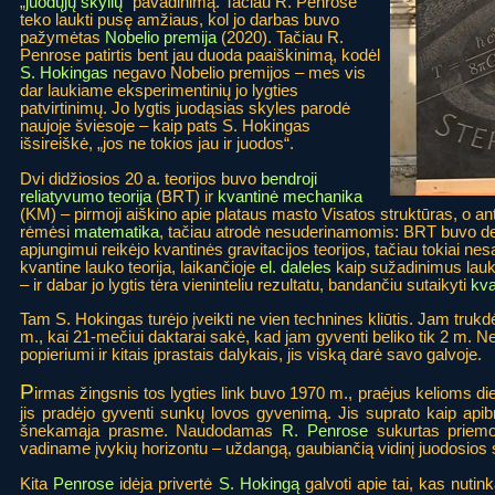
„
juodųjų skylių
“ pavadinimą. Tačiau R. Penrose
teko laukti pusę amžiaus, kol jo darbas buvo
pažymėtas
Nobelio premija
(2020). Tačiau R.
Penrose patirtis bent jau duoda paaiškinimą, kodėl
S. Hokingas
negavo Nobelio premijos – mes vis
dar laukiame eksperimentinių jo lygties
patvirtinimų. Jo lygtis juodąsias skyles parodė
naujoje šviesoje – kaip pats S. Hokingas
išsireiškė, „jos ne tokios jau ir juodos“.
Dvi didžiosios 20 a. teorijos buvo
bendroji
reliatyvumo teorija
(BRT) ir
kvantinė mechanika
(KM) – pirmoji aiškino apie plataus masto Visatos struktūras, o ant
rėmėsi
matematika
, tačiau atrodė nesuderinamomis: BRT buvo det
apjungimui reikėjo kvantinės gravitacijos teorijos, tačiau tokiai nes
kvantine lauko teorija, laikančioje
el. daleles
kaip sužadinimus laukuo
– ir dabar jo lygtis tėra vieninteliu rezultatu, bandančiu sutaikyti
kva
Tam S. Hokingas turėjo įveikti ne vien technines kliūtis. Jam trukdė
m., kai 21-mečiui daktarai sakė, kad jam gyventi beliko tik 2 m. 
popieriumi ir kitais įprastais dalykais, jis viską darė savo galvoje.
P
irmas žingsnis tos lygties link buvo 1970 m., praėjus kelioms d
jis pradėjo gyventi sunkų lovos gyvenimą. Jis suprato kaip apib
šnekamąja prasme. Naudodamas
R. Penrose
sukurtas priem
vadiname įvykių horizontu – uždangą, gaubiančią vidinį juodosios 
Kita
Penrose
idėja privertė
S. Hokingą
galvoti apie tai, kas nutin