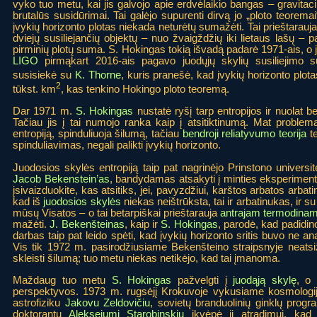
vyko tuo metu, kai jis galvojo apie erdvėlaikio bangas – gravitac
brutalūs susidūrimai. Tai galėjo supurenti dirvą jo „ploto teorem
įvykių horizonto plotas niekada neturėtų sumažėti. Tai prieštarauja
dviejų susiliejančių objektų – nuo žvaigždžių iki lietaus lašų – 
pirminių plotų suma. S. Hokingas tokią išvadą padarė 1971-ais, o j
LIGO
pirmąkart 2016-ais pagavo juodųjų skylių susiliejimo 
susisiekė su
K. Thorne
, kuris pranešė, kad įvykių horizonto plot
2
tūkst. km
, kas tenkino Hokingo ploto teoremą.
Dar 1971 m.
S. Hokingas
nustatė ryšį tarp entropijos ir nuolat be
Tačiau jis į tai numojo ranka kaip į atsitiktinumą. Mat problema
entropiją, spinduliuoja šilumą, tačiau
bendroji reliatyvumo teorija
te
spinduliavimas, negali palikti įvykių horizonto.
Juodosios skylės entropiją taip pat nagrinėjo Prinstono univers
Jacob Bekenstein’as
, bandydamas atsakyti į minties eksperiment
įsivaizduokite, kas atsitiks, jei, pavyzdžiui, karštos arbatos arbati
kad iš
juodosios skylės
niekas neištrūksta, tai ir arbatinukas, ir su
mūsų Visatos – o tai betarpiškai prieštarauja
antrajam termodinam
mažėti.
J. Bekenšteinas
, kaip ir
S. Hokingas
, parodė, kad padidino
darbas taip pat leido spėti, kad įvykių horizonto sritis buvo ne ana
Vis tik 1972 m. pasirodžiusiame Bekenšteino straipsnyje neatsižv
skleisti šilumą; tuo metu niekas netikėjo, kad tai įmanoma.
Maždaug tuo metu
S. Hokingas
pažvelgti į
juodąją skylę
, o
perspektyvos. 1973 m. rugsėjį Krokuvoje vykusiame kosmologijos
astrofiziku
Jakovu Zeldovičiu
, sovietų branduolinių ginklų progr
doktorantu
Aleksejumi Starobinskiu
įkvėpė jį atradimui, kad 