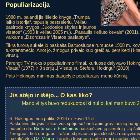
Populiarizacija
1988 m. balandį jis išleido knygą „Trumpa
laiko istorija“, tapusią bestseleriu. Vėliau
pasirodė knygos „Juodosios skylės ir jaunos
visatos“ (1993 ir vėliau 2005 m.), „Pasaulis riešuto kevale“ (2001)
vaikams „Džordžas ir Visatos paslaptys“.
Tikrą furorą sukėlė jo paskaita Baltuosiuose rūmuose 1998 m. ko
tūkstantmečio, Anot jo, žmogus privalo kuo greičiau persikelti į k
virusų.
Parengti TV mokslo populiarinimo filmai, kuriuose dalyvavo Hoking
Visata“ (1977) ir 3 serijų „Į Visatą su Stefenu Hokingu“ (2010).
Pats Hokingas minimas daugelyje populiaraus meno kūrinių.
Jis atėjo ir išėjo... O kas liko?
Mano viltys buvo redukuotos iki nulio, kai man buvo 
S. Hokingas mus paliko 2018 m. kovo 14 d...
Paskutinis didysis fizikas vos spėjo sužinoti apie gravitacinių ban
nuspėjo dar
Niutonas
, o
Einšteinas
paskaičiavo jų simetriją. Jų šal
žmogaus, tiek dangaus. Tačiau stipriausiai jas skleidžia masyviaus
pakrikštytos
Dž. Vilerio
. Tereikia kosmose aptikti pora juodųjų skyli