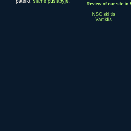
pateikti
šiame puslapyje
.
Review of our site in 
NSO skiltis
Vartiklis