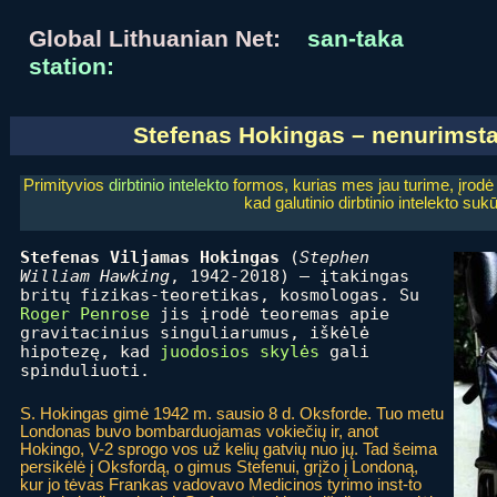
Global Lithuanian Net:
san-taka
station:
Stefenas Hokingas – nenurimsta
Primityvios
dirbtinio intelekto
formos, kurias mes jau turime, įrod
kad galutinio dirbtinio intelekto su
Stefenas Viljamas Hokingas
(
Stephen
William Hawking
, 1942-2018) – įtakingas
britų fizikas-teoretikas, kosmologas. Su
Roger Penrose
jis įrodė teoremas apie
gravitacinius singuliarumus, iškėlė
hipotezę, kad
juodosios skylės
gali
spinduliuoti.
S. Hokingas gimė 1942 m. sausio 8 d. Oksforde. Tuo metu
Londonas buvo bombarduojamas vokiečių ir, anot
Hokingo, V-2 sprogo vos už kelių gatvių nuo jų. Tad šeima
persikėlė į Oksfordą, o gimus Stefenui, grįžo į Londoną,
kur jo tėvas Frankas vadovavo Medicinos tyrimo inst-to