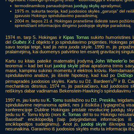
termodinamikos panaudojimas
juodųjų skylių
aprašymui;
1975 m. sukurta teorija, kad juodosios skylės „garuoja“ dėl reišk
įgavusio Hokingo spinduliavimo pavadinimą;
2004 m. liepos 21 d. Hokingas pranešime išdėstė savo požiūrio
sprendžiant informacijos dingimo juodojoje skylėje paradoksą.
1974 m. tarp S. Hokingas ir
Kipas Tornas
sukirto humoristines 
dėl
Gulbės X-1
objekto ir jo spinduliavimo prigimties. Hokingas pr
savo teorijai teigė, kad jis
nėra juoda skyle
. 1990 m. jis pripaži
pralaimėjimą, kai duomenys patvirtino ten esantį gravitacinį singul
Kartu su kitais pateikė matematinį įrodymą
John Wheeler'io
bep
teoremai – kad bet kuri
juodoji skylė
pilnai aprašoma trimis sav
mase, kampiniu sukinio momentu ir elektros krūviu. Remdamas
spinduliavimo analize, jis iškėlė hipotezę, kad kad po
Didžioj
5)
pirmapradės juodosios skylės. Kartu su Dž. Bardeen'u
ir B. Car
mechanikos dėsnius. 1974 m. jis paskaičiavo, kad juodosios sk
reiškinys dabar vadinamas Bekenstein-Hawking'o spinduliavimu – tol
1997 m. jau kartu su
K. Tornu
susilažino su
Dž. Preskilu
, teigdam
spinduliavime neįmanoma aptikti, nes ji išsikiša į lygiagrečią v
konferencijoje Dubline Hokingas pristatė revoliucinę juodųjų sky
jiedu su K. Tornu klydo (nors
K. Tornas
dėl to su Hokingu nesutari
Baseball“ enciklopediją (taip palygindamas informacijos 
enciklopedijos sudeginimu). Anot jo,
juodoji skylė
iškreipia sug
nesunaikina. Garavimo iš juodosios skylės metu ta informacija išs