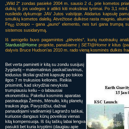
„Wild 2“ zondas pasiekė 2004 m. sausio 2 d., prie kometos priart
dulkių iš jos uodegos ir atlikti kiti moksliniai tyrimai. Po 3,1 ml
nusileido dykumoje JAV Jutos valstijoje. Atidarius kapsulę pam
smulkių kometos dalelių. Atvežtose dulkėse rasta magnio, aliuminio
Fe
izotopo – gana „jauno“ elemento, nes turi gana trumpą su
60
sistemos susidarymą.
Iš aerogelio buvo pagamintos „plėvelės“, kurių nuotraukų ana
Stardust@Home
projekte, panašiame į
SETI@Home
ir kitus (pa
dalyvis Bruce Hudson’as 2010 m. rado vieną kosminės dulkės frag
Bet verta paminėti ir kitą su zondu susijusį
žygdarbį – matematinius paskaičiavimus,
leidusius tiksliai gražinti kapsulę po tokios
ilgos 7 m trukusios kelionės. Reikia
prisiminti, kad skrydžiai nevyksta
trumpiausiu keliu – o labiausiai
ekonomišku. Pakeliui kosminis aparatas
pasinaudoja Žemės, Mėnulio, kitų planetų
traukos jėga. Pavyzdžiui, dažnai
panaudojami vadinamieji Lagranžo taškai,
kuriuose dangaus kūnų poveikiai vienas
kitą kompensuoja. Iš šių taškų labai lengva
pasukti bet kuria kryptimi (daugiau apie