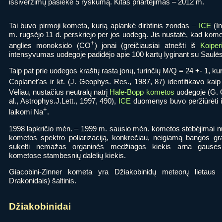
išsiveržimų pasiekė 5 ryškumą. Kitas priartėjimas – 2012 m.
Tai buvo pirmoji kometa, kurią aplankė dirbtinis zondas –
ICE
(In
m. rugsėjo 11 d. perskriejo per jos uodegą. Jis nustatė, kad komet
+
anglies monoksido (CO
) jonai (greičiausiai atnešti iš
Koiper
intensyvumas uodegoje padidėjo apie 100 kartų lyginant su Saulės
Taip pat prie uodegos kraštų rasta jonų, turinčių M/Q = 24 +- 1, ku
Coplanet'as ir kt. (J. Geophys. Res., 1987, 87) identifikavo kai
Vėliau, nustačius neutralų natrį
Hale-Bopp kometos
uodegoje (G. 
al., Astrophys.J.Lett., 1997, 490),
ICE
duomenys buvo peržiūrėti ir
+
laikomi Na
.
1998 lapkričio mėn. – 1999 m. sausio mėn. kometos stebėjimai n
kometos spektro poliarizaciją, konkrečiau, neigiamą bangos grad
sukelti nemažas organinės medžiagos kiekis arna gausesn
kometose stambesnių dalelių kiekis.
Giacobini-Zinner kometa yra Džiakobinidų meteorų lietaus
Drakonidais) šaltinis.
Džiakobinidai