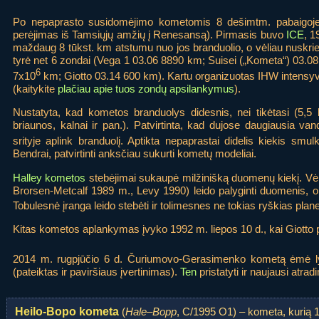
Po nepaprasto susidomėjimo kometomis 8 dešimtm. pabaigoje, se
perėjimas iš Tamsiųjų amžių į Renesansą). Pirmasis buvo
ICE
, 1
maždaug 8 tūkst. km atstumu nuo jos branduolio, o vėliau nuskriejo
tyrė net 6 zondai (Vega 1 03.06 8890 km; Suisei („Kometa“) 03.08
6
7x10
km; Giotto 03.14 600 km). Kartu organizuotas IHW intensyv
(kaitykite
plačiau apie tuos zondų apsilankymus
).
Nustatyta, kad kometos branduolys didesnis, nei tikėtasi (5,5 
briaunos, kalnai ir pan.). Patvirtinta, kad dujose daugiausia
srityje aplink branduolį. Aptikta nepaprastai didelis kiekis smul
Bendrai, patvirtinti anksčiau sukurti kometų modeliai.
Halley kometos
stebėjimai sukaupė milžinišką duomenų kiekį. Vėl
Brorsen-Metcalf 1989 m., Levy 1990) leido palyginti duomenis, o
Tobulesnė įranga leido stebėti ir tolimesnes ne tokias ryškias plan
Kitas kometos aplankymas įvyko 1992 m. liepos 10 d., kai Giotto p
2014 m. rugpjūčio 6 d. Čuriumovo-Gerasimenko kometą ėmė lyd
(pateiktas ir paviršiaus įvertinimas).
Ten
pristatyti ir naujausi atrad
Heilo-Bopo kometa
(
Hale–Bopp
, C/1995 O1) – kometa, kurią 1