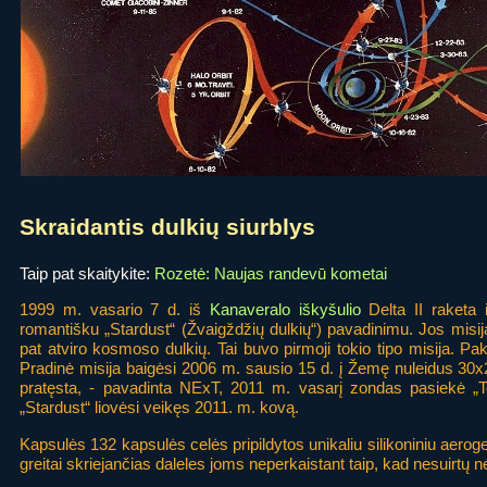
Skraidantis dulkių siurblys
Taip pat skaitykite:
Rozetė: Naujas randevū kometai
1999 m. vasario 7 d. iš
Kanaveralo iškyšulio
Delta II raketa 
romantišku „Stardust“ (Žvaigždžių dulkių“) pavadinimu. Jos misij
pat atviro kosmoso dulkių. Tai buvo pirmoji tokio tipo misija. Pa
Pradinė misija baigėsi 2006 m. sausio 15 d. į Žemę nuleidus 30x
pratęsta, - pavadinta NExT, 2011 m. vasarį zondas pasiekė „
„Stardust“ liovėsi veikęs 2011. m. kovą.
Kapsulės 132 kapsulės celės pripildytos unikaliu silikoniniu aerog
greitai skriejančias daleles joms neperkaistant taip, kad nesuirtų n