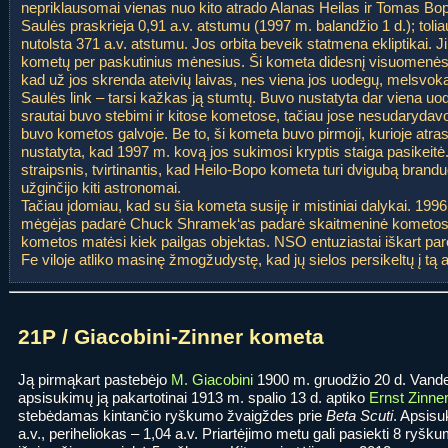
nepriklausomai vienas nuo kito atrado Alanas Heilas ir Tomas Bop
Saulės praskrieja 0,91 a.v. atstumu (1997 m. balandžio 1 d.); tol
nutolsta 371 a.v. atstumu. Jos orbita beveik statmena ekliptikai. J
kometų per paskutinius mėnesius. Ši kometa didesnį visuomenės s
kad už jos skrenda ateivių laivas, nes viena jos uodegų, melsvoka
Saulės link – tarsi kažkas ją stumtų. Buvo nustatyta dar viena uod
srautai buvo stebimi ir kitose kometose, tačiau jose nesudarydavo
buvo kometos galvoje. Be to, ši kometa buvo pirmoji, kurioje atra
nustatyta, kad 1997 m. kovą jos sukimosi kryptis staiga pasikeitė
straipsnis, tvirtinantis, kad Heilo-Bopo kometa turi dvigubą branduol
užginčijo kiti astronomai.
Tačiau įdomiau, kad su šia kometa susiję ir mistiniai dalykai. 19
mėgėjas padarė Chuck Shramek‘as padarė skaitmeninė kometos n
kometos matėsi kiek pailgas objektas. NSO entuziastai iškart par
Fe viloje atliko masinę žmogžudystę, kad jų sielos persikeltų į tą a
21P / Giacobini-Zinner kometa
Ją pirmąkart pastebėjo
M. Giacobini
1900 m. gruodžio 20 d. Vande
apsisukimų ją pakartotinai 1913 m. spalio 13 d. aptiko
Ernst Zinner
stebėdamas kintančio ryškumo žvaigždes prie
Beta Scuti
. Apsisu
a.v., periheliokas – 1,04 a.v. Priartėjimo metu gali pasiekti 8 ryšk