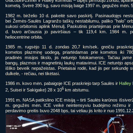
Giacobini-Zinner ir Halley kometas – tapęs pirmuoju zondu, aplank
kometą. Svėrė 390 kg, savo misiją baigė 1997 m. gegužės mėn. 5
1982 m. birželio 10 d. pakeitė savo paskirtį. Pasinaudojęs ne
bei Žemės-Saulės Lagranžo taškų nestabilumu, paliko "halo" orbi
sukosi orbitomis aplink Mėnulį. Paskutinis priartėjimas prie Mėn
d. buvo arčiausia jo paviršiaus – tik 119,4 km. 1984 m. pr
heliocentrine orbita.
1985 m. rugsėjo 11 d. zondas 20,7 km/sek. greičiu praskriej
kometos plazminę uodegą, priartėdamas prie kometos iki 786
pradinės misijos tikslo, jis neturėjo fotokameros. Tačiau jame 
bangų, plazmos ir magnetinių laukų matavimui. ICE neturėjo apsa
išliko beveik nepažeistas. Prietaisai rodė, kad jis per sekundę 
dulkele, - rečiau, nei tikėtasi.
1986 m. kovo mėn. pabaigoje ICE praskriejo tarp Saulės ir
Halley
6
2, Suisei ir Sakigake) 28 x 10
km atstumu.
1991 m. NASA patikslino ICE misiją – tirti Saulės karūnos išsiver
m. gegužės mėn. ICE veikė neintensyviu budėjimo režimu ir 
perdavimo greitis buvo 2048 bps, tai vėliau jis krito ir nuo 1991.12.