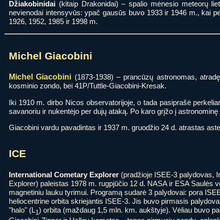
Džiakobinidai
(kitaip Drakonidai) – spalio mėnesio meteorų liet
nevienodai intensyvūs: ypač gausūs buvo 1933 ir 1946 m., kai p
1926, 1952, 1985 ir 1998 m.
Michel Giacobini
Michel Giacobini
(1873-1938) – prancūzų astronomas, atradęs 
kosminio zondo, bei 41P/Tuttle-Giacobini-Kresak.
Iki 1910 m. dirbo Nicos observatorijoje, o tada pasiprašė perkeli
savanoriu ir nukentėjo per dujų ataką. Po karo grįžo į astronominę 
Giacobini vardu pavadintas ir 1937 m. gruodžio 24 d. atrastas aste
ICE
International Cometary Explorer
(pradžioje ISEE-3 palydovas, I
Explorer) paleistas 1978 m. rugpjūčio 12 d. NASA ir ESA Saulės 
magnetiniu lauku tyrimui. Programą sudarė 3 palydovai: pora ISEE
heliocentrine orbita skriejantis ISEE-3. Jis buvo pirmasis palydovas
"halo" (L
) orbita (maždaug 1,5 mln. km. aukštyje). Vėliau buvo pa
1