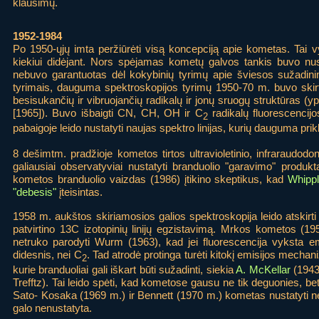
klausimų.
1952-1984
Po 1950-ųjų imta peržiūrėti visą koncepciją apie kometas. Tai v
kiekiui didėjant. Nors spėjamas kometų galvos tankis buvo nu
nebuvo garantuotas dėl kokybinių tyrimų apie šviesos sužadin
tyrimais, dauguma spektroskopijos tyrimų 1950-70 m. buvo skirta 
besisukančių ir vibruojančių radikalų ir jonų sruogų struktūras 
[1965]). Buvo išbaigti CN, CH, OH ir C
radikalų fluorescencij
2
pabaigoje leido nustatyti naujas spektro linijas, kurių dauguma pri
8 dešimtm. pradžioje kometos tirtos ultravioletinio, infraraudod
galiausiai observatyviai nustatyti branduolio "garavimo" produ
kometos branduolio vaizdas (1986) įtikino skeptikus, kad
Whipp
"debesis"
įteisintas.
1958 m. aukštos skiriamosios galios spektroskopija leido atskirti
patvirtino 13C izotopinių linijų egzistavimą. Mrkos kometos (19
netruko parodyti Wurm (1963), kad jei fluorescencija vyksta emi
didesnis, nei C
. Tad atrodė protinga turėti kitokį emisijos mecha
2
kurie branduoliai gali iškart būti sužadinti, siekia
A. McKellar
(1943)
Trefftz). Tai leido spėti, kad kometose gausu ne tik deguonies, 
Sato- Kosaka (1969 m.) ir Bennett (1970 m.) kometas nustatyti ne
galo nenustatyta.