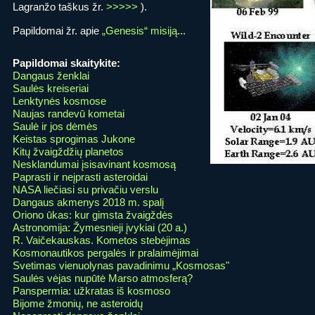
Lagranžo taškus žr.
>>>>>
).
Papildomai žr. apie
„Genesis“ misiją
...
Papildomai skaitykite:
Dangaus ženklai
Saulės kreiseriai
Lenktynės kosmose
Naujas randevū kometai
Saulė ir jos dėmės
Keistas sprogimas Jukone
Kitų žvaigždžių planetos
Nesklandumai įsisavinant kosmosą
Paprasti ir neįprasti asteroidai
NASA liečiasi su privačiu verslu
Dangaus akmenys 2018 m. spalį
Oriono ūkas: kur gimsta žvaigždės
Astronomija: Žymesnieji įvykiai (20 a.)
R. Vaičekauskas. Kometos stebėjimas
Kosmonautikos pergalės ir pralaimėjimai
Svetimas vienuolynas pavadinimu „Kosmosas"
Saulės vėjas nupūtė Marso atmosferą?
Panspermia: užkratas iš kosmoso
Bijome žmonių, ne asteroidų