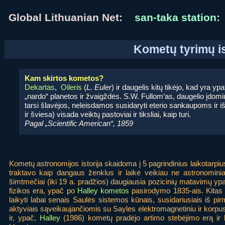
Global Lithuanian Net:
san-taka station:
Kometų tyrimų is
Kam skirtos kometos?
Dekartas
,
Oileris
(
L. Euler
) ir daugelis kitų tikėjo, kad yra y
„nardo“ planetos ir žvaigždės. S.W. Fullom‘as, daugelio įdomi
tarsi šlavėjos, neleisdamos susidaryti eterio sankaupoms ir i
ir šviesa) visada veiktų pastoviai ir tiksliai, kaip turi.
Pagal „Scientific American“, 1859
Kometų astronomijos istorija skaidoma į 5 pagrindinius laikotarpiu
traktavo kaip dangaus ženklus ir laikė veikiau ne astronominiai
šimtmečiai (iki 19 a. pradžios) daugiausia pozicinių matavimų ypa
fizikos era, ypač po
Halley kometos
pasirodymo 1835-ais. Kitas 
laikyti labai senais Saulės sistemos kūnais, susidariusiais iš pirm
aktyviais sąveikaujančiomis su Sayles elektromagnetiniu ir korpusk
ir, ypač,
Halley
(1986) kometų pradėjo artimo stebėjimo erą ir l