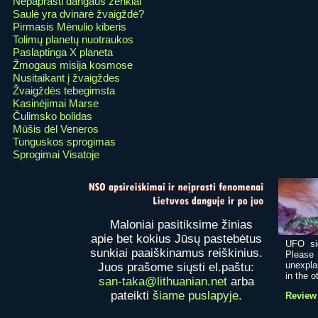
Nepaprasti dangaus ženklai
Saulė yra dvinarė žvaigždė?
Pirmasis Mėnulio kiberis
Tolimų planetų nuotraukos
Paslaptinga X planeta
Žmogaus misija kosmose
Nusitaikant į žvaigždes
Žvaigždės tebegimsta
Kasinėjimai Marse
Čulimsko bolidas
Mūšis dėl Veneros
Tunguskos sprogimas
Sprogimai Visatoje
Maloniai pasitiksime žinias
apie bet kokius Jūsų pastebėtus
UFO si
sunkiai paaiškinamus reiškinius.
Please
unexpla
Juos prašome siųsti el.paštu:
in the ot
san-taka@lithuanian.net
arba
pateikti
šiame puslapyje
.
Review 