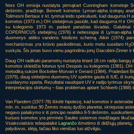
Nors OH emisija nustatyta pirmąkart Cunningham kometoje Sw
dešimtm. pradžioje. Bennett kometos Lyman-alpha izotopų anal
Tolimesni Bertaux ir kt. tyrimai leido spekuliuoti, kad dauguma 
kometos (1973 m.) OH stebėjimus pasiūlė, kad dauguma H ir OH yr
su kolegomis 1973 m. padarė panašias išvadas. Galutinai 
COPERNICUS stebėjimų (1976) ir netiesiogiai iš Lyman-alpha
duomenys atitiko vandens fotolizės schemą. Aikin (1974) paro
mechanizmas yra krūvio pasikeitimas, kurio metu susidaro H
3
suskyla. Šis jonas buvo vienu pagrindiniu jonų Giacobini-Zinner ir
Daug OH radikalo parametrų nustatyta tiriant 18 cm radijo bangų 
kometos skleidžia fotonus tyrė Despois su kolegomis (1981). OH 
metodiką sukūrė Bockelee-Morvan ir Gerard (1984). Pradedant Br
(1979), daug stebėjimo duomenų UV spektre gauta iš IUE, iš kuri
susidarymo sparta. Rezultatai naudojant UV ir radijo tyrimus sky
interpretacijos skirtumų – šias problemas aptarė Schloerb (1988) i
Van Flandern (1977-78) iškėlė hipotezę, kad kometos ir asteroidai 
mln. m. suskilus 90 Žemės masių dydžio planetai, skriejusiai astero
negavo palaikymo ir iš principo neatitiko 8-9 dešimtm. susikurti
kuriuos kometos yra pirminės Saulės sistemos medžiagos likučiai
Vsiaksviatskis tebepalaikė
Lagranžo
išmetimo iš didžiųjų planetų, 
palydovus, idėją, tačiau liko vienišas tuo atžvilgiu.