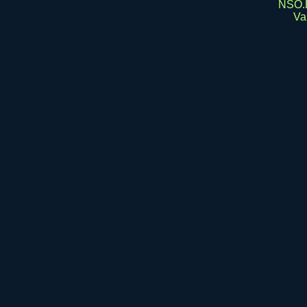
NSO.L
Var