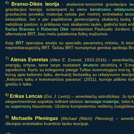
6)
Branso-Dikės teorija
- skaliarinė-tenzorinė gravitacijos te
gravitacijos teorijai, sutampanti su vienu
bendrosios reliatyvum
gravitacinis poveikis materijai vyksta per metrinį erdvėlaikio
tenz
betarpiškai, bet ir per papildomai generuojamą skaliarinį lauką
nebūtinai pastovi, o priklauso nuo skaliarinio lauko, galinčio kisti er
Karlas Bransas
ir
Robertas Dikė
remdamiesi Paskualio Jordano 19
alternatyva BRT, šiuo metu palaikoma fizikų mažumos.
Kaip
BRT
specialus atvejis su specialiu parametrų rinkiniu, ši teo
neprieštaraujančių BRT. Tačiau BRT numatymai gerokai apriboja Bra
7)
Alenas Everetas
(
Allen E. Everett
, 1933-2016) – amerikiečių 
energijų srityse, tame tarpe nustatant
deuterio
struktūrą ir S-m
sąveikoms. Kartu su kolegomis įsteigė Tuftso kosmologijos inst-tą
kursą apie kelionės laiku, derinantį fantastiką su reliatyvumo teorij
„Kelionės laiku ir kreivinančios pavaros“ (2011), kurioje aiškino koki
greičiu ir laike.
8)
Erikas Lencas
(
Eric J. Lentz
) – amerikiečių astrofizikas. Jo tyri
eksperimentiniai aspektai ieškant atstovo
tamsiajai materija
i, tokio
su
supernovų
klausimais. Užsiima kompiuteriniu reiškinių žvaigždė
9)
Michaelis Pfeningas
(
Michael (Mitch) Pfenning
) – ameriki
iškreipto erdvėlaikio kvantinio lauko teorijoje.