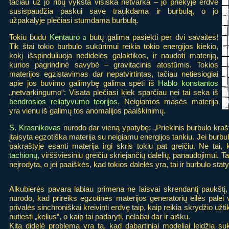
tačiau už jo ribų vyksta visiška netvarka – jo priekyje erdvė
susispaudžia paskui save traukdama ir burbulą, o jo
užpakalyje plečiasi stumdama burbulą.
Tokiu būdu
Kentauro
a
būtų galima pasiekti per dvi savaites!
Tik štai tokio burbulo sukūrimui reikia tokio energijos kiekio,
kokį išspinduliuoja nedidelės galaktikos, ir naudoti materiją,
kurios pagrindinė savybė – gravitacinis atostūmis. Tokios
materijos egzistavimas dar nepatvirtintas, tačiau netiesiogiai
apie jos buvimo galimybę galima spėti iš
Hablo konstantos
„netvarkingumo“: Visata plečiasi kiek sparčiau nei tai seka iš
bendrosios reliatyvumo teorijos
. Neigiamos masės materija
yra vienu iš galimų tos anomalijos paaiškinimų.
S. Krasnikovas
nurodo dar vieną ypatybę: „Priekinis burbulo krašt
įtaisyta egzotiška materija su neigiamu energijos tankiu. Jei burbula
pakraštyje esanti materija irgi skris tokiu pat greičiu. Ne tai
tachionų
, virššviesiniu greičiu skriejančių dalelių, panaudojimui. 
neįrodyta, o jei paaiškės, kad tokios dalelės yra, tai ir burbulo staty
Alkubierės pavara labiau primena ne laisvai skrendantį paukštį
nurodo, kad prireiks egzotinės materijos generatorių eilės palei 
privalės sinchroniškai kreivinti erdvę taip, kaip reikia skrydžio užti
nutiesti „kelius“, o kaip tai padaryti, nelabai dar ir aišku.
Kita didelė problema yra ta, kad dabartiniai modeliai leidžia suk