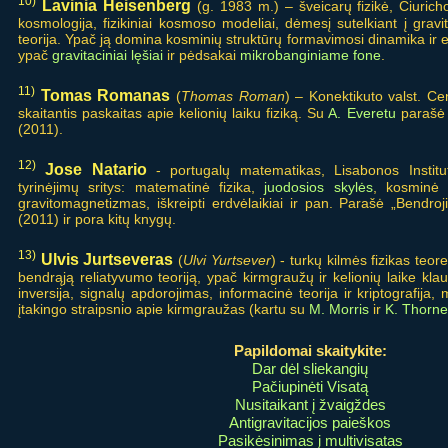
10)
Lavinia Heisenberg
(g. 1983 m.) – šveicarų fizikė, Ciurich
kosmologija, fizikiniai kosmoso modeliai, dėmesį sutelkiant į gravit
teorija. Ypač ją domina kosminių struktūrų formavimosi dinamika ir e
ypač
gravitaciniai lęšiai
ir pėdsakai
mikrobanginiame fone
.
11)
Tomas Romanas
(
Thomas Roman
) – Konektikuto valst. Ce
skaitantis paskaitas apie kelionių laiku fiziką. Su
A. Everetu
parašė 
(2011).
12)
Jose Natario
- portugalų matematikas, Lisabonos Institu
tyrinėjimų sritys: matematinė fizika,
juodosios skylės
, kosminė c
gravitomagnetizmas, iškreipti erdvėlaikiai ir pan. Parašė „Bendro
(2011) ir pora kitų knygų.
13)
Ulvis Jurtseveras
(
Ulvi Yurtsever
) - turkų kilmės fizikas teor
bendrąją reliatyvumo teoriją, ypač kirmgraužų ir kelionių laike klau
inversija, signalų apdorojimas, informacinė teorija ir kriptografi
įtakingo straipsnio apie kirmgraužas (kartu su
M. Morris
ir
K. Thorne
Papildomai skaitykite:
Dar dėl sliekangių
Pačiupinėti Visatą
Nusitaikant į žvaigždes
Antigravitacijos paieškos
Pasikėsinimas į multivisatas