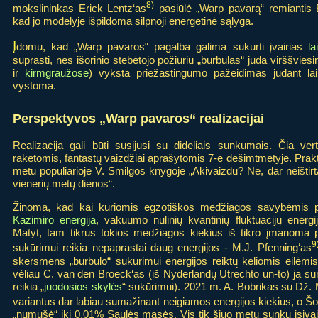
8)
mokslininkas Erick Lentz‘as
pasiūlė „Warp pavarą“ remiantis E
kad jo modelyje išpildoma silpnoji energetinė sąlyga.
Į
domu, kad „Warp pavaros“ pagalba galima sukurti įvairias
l
suprasti, nes išorinio stebėtojo požiūriu „burbulas“ juda virššviesi
ir
kirmgraužose
) vyksta priežastingumo pažeidimas judant laik
vystoma.
Perspektyvos „Warp pavaros“ realizacijai
Realizacija gali būti susijusi su dideliais sunkumais. Čia vert
raketomis, fantastų vaizdžiai aprašytomis 7-e dešimtmetyje. Pra
metu populiarioje V. Smilgos knygoje „Akivaizdu? Ne, dar neištirta
vienerių metų dienos“.
Žinoma, kad kai kuriomis egzotiškos medžiagos savybėmis pasi
Kazimiro energija
, vakuumo nulinių kvantinių fluktuacijų energ
Matyt, tam tikrus tokios medžiagos kiekius iš tikro įmanoma p
9
sukūrimui reikia nepaprastai daug energijos - M.J. Pfenning‘as
skersmens „burbulo“ sukūrimui energijos reiktų keliomis eilėmis 
vėliau C. van den Broeck‘as (iš Nyderlandų Utrechto un-to) ją sumaž
reikia „
juodosios skylės
“ sukūrimui). 2021 m. A. Bobrikas su Dž. 
variantus dar labiau sumažinant neigiamos energijos kiekius, o Šo
„numušė“ iki 0,01% Saulės masės. Vis tik šiuo metu sunku įsivai