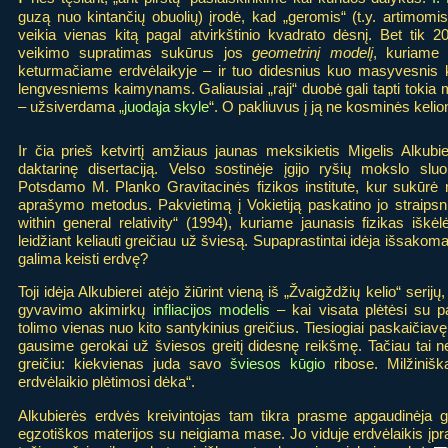
guzą nuo kintančių obuolių) įrodė, kad „geromis“ (t.y. artimom
veikia vienas kitą pagal atvirkštinio kvadrato dėsnį. Bet tik 2
veikimo supratimas sukūrus jos
geometrinį modelį
, kuriame
keturmačiame erdvėlaikyje – ir tuo didesnius kuo masyvesnis kū
lengvesniems kaimynams. Galiausiai „raji“ duobė gali tapti tokia m
– užsiverdama „
juodąja skyle
“. O pakliuvus į ją ne kosminės kelio
Ir čia prieš ketvirtį amžiaus jaunas meksikietis Migelis Alkubi
daktarinę disertaciją. Velso sostinėje įgijo ryšių mokslo slu
Potsdamo M. Planko Gravitacinės fizikos institute, kur sukūrė
aprašymo metodus. Pakvietimą į Vokietiją paskatino jo straipsni
within general relativity“ (1994), kuriame jaunasis fizikas iškėlė
leidžiant keliauti greičiau už šviesą. Supaprastintai idėja išsakoma ta
galima keisti erdvę?
Toji idėja Alkubierei atėjo žiūrint vieną iš „Žvaigždžių kelio“ serij
gyvavimo akimirkų
infliacijos modelis
– kai visata plėtėsi su p
tolimo vienas nuo kito santykinius greičius. Tiesiogiai paskaičiavę
gausime gerokai už šviesos greitį didesnę reikšmę. Tačiau tai ner
greičiu: kiekvienas juda savo
šviesos kūgio
ribose. Milžinišk
erdvėlaikio plėtimosi dėka“.
Alkubierės erdvės kreivintojas tam tikra prasme apgaudinėja ga
egzotiškos materijos su neigiama mase. Jo viduje erdvėlaikis įprast