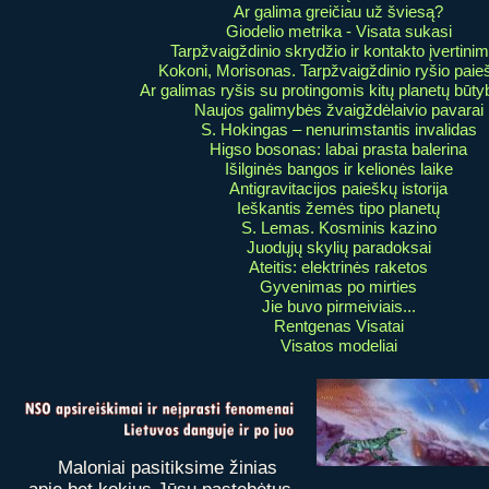
Ar galima greičiau už šviesą?
Giodelio metrika - Visata sukasi
Tarpžvaigždinio skrydžio ir kontakto įvertini
Kokoni, Morisonas. Tarpžvaigždinio ryšio pai
Ar galimas ryšis su protingomis kitų planetų būt
Naujos galimybės žvaigždėlaivio pavarai
S. Hokingas – nenurimstantis invalidas
Higso bosonas: labai prasta balerina
Išilginės bangos ir kelionės laike
Antigravitacijos paieškų istorija
Ieškantis žemės tipo planetų
S. Lemas. Kosminis kazino
Juodųjų skylių paradoksai
Ateitis: elektrinės raketos
Gyvenimas po mirties
Jie buvo pirmeiviais...
Rentgenas Visatai
Visatos modeliai
Maloniai pasitiksime žinias