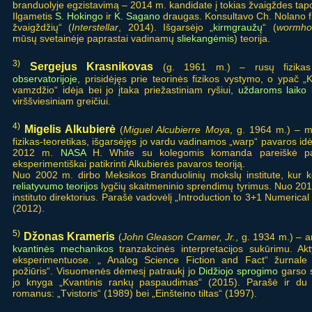
branduolyje egzistavimą – 2014 m. kandidate į tokias žvaigždes ta
Ilgametis
S. Hokingo
ir
K. Sagano
draugas. Konsultavo Ch. Nolano f
žvaigždžių“ (
Interstellar
, 2014). Išgarsėjo „
kirmgraužų
“ (
wormho
mūsų svetainėje paprastai vadinamų
sliekangėmis
) teorija.
3)
Sergejus Krasnikovas
(g. 1961 m.) – rusų fizik
observatorijoje
, prisidėjęs prie teorinės fizikos vystymo, o ypač „
vamzdžio“ idėja bei jo įtaka priežastiniam ryšiui,
uždaroms laiko 
virššviesiniam greičiui.
4)
Migelis Alkubierė
(
Miguel Alcubierre Moya
, g. 1964 m.) – m
fizikas-teoretikas, išgarsėjęs jo vardu vadinamos „warp“ pavaros idė
2012 m.
NASA
H. White su kolegomis komanda pareiškė pa
eksperimentiškai patikrinti Alkubierės pavaros teoriją.
Nuo 2002 m. dirbo Meksikos Branduolinių mokslų institute, kur 
reliatyvumo teorijos
lygčių skaitmeninio sprendimų tyrimus. Nuo 201
instituto direktorius. Parašė vadovėlį „Introduction to 3+1 Numerical 
(2012).
5)
Džonas Krameris
(
John Gleason Cramer, Jr.
, g. 1934 m.) – a
kvantinės mechanikos
tranzakcinės interpretacijos sukūrimu. Akty
eksperimentuose. „ Analog Science Fiction and Fact“ žurnale 
požiūris“. Visuomenės dėmesį patraukį jo
Didžiojo sprogimo
garso s
jo knyga „Kvantinis rankų paspaudimas“ (2015). Parašė ir du „
romanus: „Tvistoris“ (1989) bei „Einšteino tiltas“ (1997).