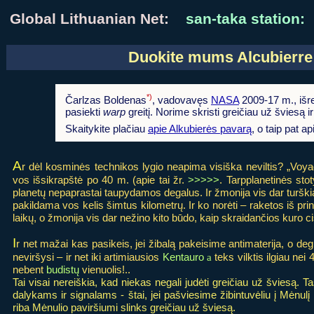
Global Lithuanian Net:
san-taka station:
Duokite mums Alcubierre
*)
Čarlzas Boldenas
, vadovavęs
NASA
2009-17 m., išr
pasiekti
warp
greitį. Norime skristi greičiau už šviesą i
Skaitykite plačiau
apie Alkubierės pavarą
, o taip pat a
A
r dėl kosminės technikos lygio neapima visiška neviltis? „Voy
vos išsikrapštė po 40 m. (apie tai žr.
>>>>>
. Tarpplanetinės sto
planetų nepaprastai taupydamos degalus. Ir žmonija vis dar turški
pakildama vos kelis šimtus kilometrų. Ir ko norėti – raketos iš pr
laikų, o žmonija vis dar nežino kito būdo, kaip skraidančios kuro c
I
r net mažai kas pasikeis, jei žibalą pakeisime antimaterija, o deg
neviršysi – ir net iki artimiausios
Kentauro
a
teks vilktis ilgiau ne
nebent
budistų
vienuolis!..
Tai visai nereiškia, kad niekas negali judėti greičiau už šviesą. T
dalykams ir signalams - štai, jei pašviesime žibintuvėliu į Mėnulį 
riba Mėnulio paviršiumi slinks greičiau už šviesą.