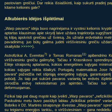
pastoviam greičiui. Dar reikia išsiaiškinti, kaip sukurti pradinį pag
kitame kelionės gale?
Alkubierės idėjos išplėtimai
„Warp pavaros“ idėja buvo nagrinėjama ir vystėsi keliomis krypti
aptartas klausimas apie skrydį laive uždara trajektorija sugrįžtant 
tą kilpą apskristi greičiau už šviesą. Jis užrašė erdvėlaikio me
pavadinimą: juo būtų galima judėti virššviesiniu greičiu užda
skaitykite
>>>>>
).
7)
11)
Astrofizikai A. Everetas
ir Tomas Romanas
apibendrino Kr
virššviesiniu greičiu galimybę. Tačiau ir Krasnikovo sprendinys
Eilėje straipsnių aptariama, kokios energetines sąlygas minimal
kokias sąlygas reikia išlaikyti. Portugalų matematikas Jose N
pavara“ pažeidžia net stipriąją energetinę sąlygą, garantuojantį
pobūdį. Jis taip pat sukūrė pavaros variantą be erdvės išplėti
skrodžia erdvę nekeisdamas jos apimties. Tačiau tuo me
deformuojamas.
Fizikai taip pat daug mąstė kaip įveikti „Warp pavaros“ „nefiziki
Paskutiniu metu buvo pasiūlyti labiau „fizikiškai priimtini“ vari
Bobriko ir Dž. Martirės straipsnyje išvestas „Warp pavaros“ spr
su teigiamu energijos tankiu., o virššviesiniam – gana nedideliu