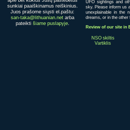
apie bet kokius Jūsų pastebėtus
UFO sightings and oth
sunkiai paaiškinamus reiškinius.
sky. Please inform us a
Juos prašome siųsti el.paštu:
unexplainable in the 
san-taka@lithuanian.net
arba
dreams, or in the other fi
pateikti
šiame puslapyje
.
Review of our site in 
NSO skiltis
Vartiklis