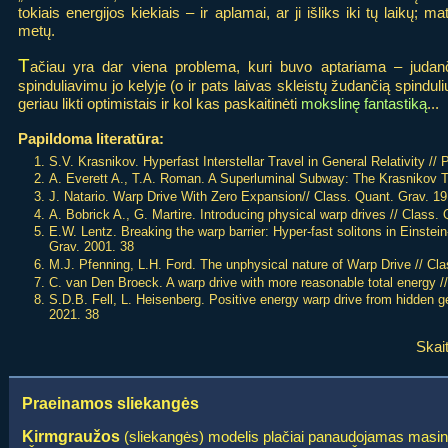
tokiais energijos kiekiais – ir aplamai, ar ji išliks iki tų laikų; m
metų.
T
ačiau yra dar viena problema, kuri buvo aptariama – judanč
spinduliavimu jo kelyje (o ir pats laivas skleistų žudančią spinduliu
geriau likti optimistais ir kol kas paskaitinėti
mokslinę fantastiką
...
Papildoma literatūra:
S.V. Krasnikov. Hyperfast Interstellar Travel in General Relativity /
A. Everett A., T.A. Roman. A Superluminal Subway: The Krasnikov T
J. Natario. Warp Drive With Zero Expansion// Class. Quant. Grav. 19
A. Bobrick A., G. Martire. Introducing physical warp drives // Class.
E.W. Lentz. Breaking the warp barrier: Hyper-fast solitons in Einste
Grav. 2001. 38
M.J. Pfenning, L.H. Ford. The unphysical nature of Warp Drive // Cl
C. van Den Broeck. A warp drive with more reasonable total energy /
S.D.B. Fell, L. Heisenberg. Positive energy warp drive from hidden g
2021. 38
Skai
Praeinamos sliekangės
Kirmgraužos
(sliekangės) modelis plačiai panaudojamas masinėj