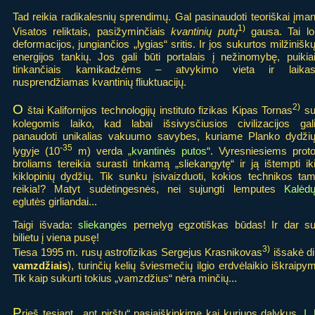
Tad reikia radikalesnių sprendimų. Gal pasinaudoti teoriškai į
1)
Visatos reliktais, pasižyminčiais
kvantinių putų
gausa. Tai lo
deformacijos, jungiančios „lygias“ sritis. Ir jos sukurtos milžinišk
energijos tankių. Jos gali būti portalais į nežinomybę, puikia
tinkančiais kamikadzėms – atvykimo vieta ir laika
nusprendžiamas kvantinių fliuktuacijų.
2)
O
štai Kalifornijos technologijų instituto fizikas Kipas Tornas
s
kolegomis laiko, kad labai išsivysčiusios civilizacijos gal
panaudoti unikalias vakuumo savybes, kuriame Planko dydži
-35
lygyje (10
m) verda „
kvantinės putos
“. Vyresniesiems prot
broliams tereikia surasti tinkamą „sliekangytę“ ir ją ištempti ik
kiklopinių dydžių. Tik sunku įsivaizduoti, kokios technikos ta
reikia!? Matyt sudėtingesnės, nei sujungti lemputes
Kalėd
eglutės girliandai...
Taigi išvada:
sliekangės
pernelyg egzotiškas būdas! Ir dar s
bilietu į viena pusę!
3)
Tiesa 1995 m. rusų astrofizikas Sergejus Krasnikovas
išsakė di
vamzdžiais
), turinčių kelių šviesmečių ilgio erdvėlaikio iškraipy
Tik kaip sukurti tokius „vamzdžius“ nėra minčių...
P
rieš tęsiant, „ant pirštų“ pasiaiškinkime kai kuriuos dalykus.
I.