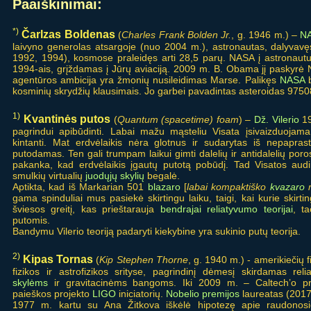
Paaiškinimai:
*)
Čarlzas Boldenas
(
Charles Frank Bolden Jr.
, g. 1946 m.) –
N
laivyno generolas atsargoje (nuo 2004 m.), astronautas, dalyvavęs
1992, 1994), kosmose praleidęs arti 28,5 parų. NASA į astronautu
1994-ais, grįždamas į Jūrų aviaciją. 2009 m. B. Obama jį paskyrė 
agentūros ambicija yra žmonių nusileidimas Marse. Palikęs
NASA
b
kosminių skrydžių klausimais. Jo garbei pavadintas asteroidas 9750
1)
Kvantinės putos
(
Quantum (spacetime) foam
) –
Dž. Vilerio
19
pagrindui apibūdinti. Labai mažu mąsteliu Visata įsivaizduojama 
kintanti. Mat erdvėlaikis nėra glotnus ir sudarytas iš nepapras
putodamas. Ten gali trumpam laikui gimti dalelių ir antidalelių poros,
pakanka, kad erdvėlaikis įgautų putotą pobūdį. Tad Visatos audi
smulkių virtualių
juodųjų skylių
begalė.
Aptikta, kad iš Markarian 501
blazaro
[
labai kompaktiško
kvazaro
m
gama spinduliai mus pasiekė skirtingu laiku, taigi, kai kurie skirti
šviesos greitį, kas prieštarauja
bendrajai reliatyvumo teorijai
, ta
putomis.
Bandymu Vilerio teoriją padaryti kiekybine yra sukinio putų teorija.
2)
Kipas Tornas
(
Kip Stephen Thorne
, g. 1940 m.) - amerikiečių f
fizikos ir astrofizikos srityse, pagrindinį dėmesį skirdamas re
skylėms
ir gravitacinėms bangoms. Iki 2009 m. – Caltech’o pro
paieškos projekto
LIGO
iniciatorių.
Nobelio premijos
laureatas (2017
1977 m. kartu su Ana Žitkova iškėlė hipotezę apie raudonos