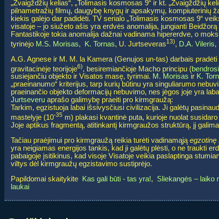
„Žvaigždžių kelias“, „Tolimasis kosmosas 9“ ir kt. „Žvaigždžių kel
pilnametražių filmų, daugybę knygų ir apsakymų, kompiuterinių ž
kiekis galėjo dar padidėti. TV serialo „Tolimasis kosmosas 9“ vei
visatoje – jo siužeto ašis yra erdvės anomalija, jungianti Beidžo
Fantastikoje tokia anomalija dažnai vadinama hipererdve, o moks
13)
tyrinėjo
M.S. Morisas
,
K. Tornas
, U. Jurtseveras
,
D.A. Vileris
,
A.G. Agnese ir M. M. la Kamera (Genujos un-tas) darbais pradėti
6)
gravitacinėje teorijoje
, besiremiančioje Macho principu (
bendrosi
susiejančiu objekto ir Visatos masę, tyrimai.
M. Morisas
ir
K. Tor
„praeinanumo“ kriterijus, tarp kurių būtinu yra singuliarumo nebuvi
praeinančio objekto deformacijų nebuvimo, nes jėgos joje yra laba
Jurtseveru
aprašo galimybę praeiti pro kirmgraužą:
Tarkim, egzistuoja labai išsivysčiusi civilizacija. Ji galėtų pasin
-35
mastelyje (10
m) plakasi kvantinė puta, kurioje nuolat susidar
Joje aptikus fragmentą, atitinkantį kirmgraužos struktūrą, jį galima
Tačiau praėjimui pro kirmgraužą reikia turėti vadinamąją
egzotinę
yra neigiamas energijos tankis, kad ji galėtų plėsti, o ne traukti er
pabaigoje įsitikinus, kad visoje Visatoje veikia paslaptinga stumia
viltys dėl kirmgraužų egzistavimo sustiprėjo.
Papildomai skaitykite
Kas gali būti - tas yra!
,
Sliekangės – laiko
laukai