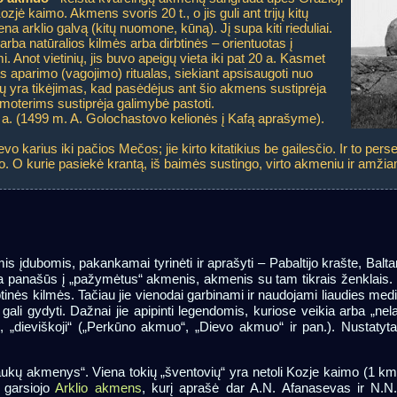
zjė kaimo. Akmens svoris 20 t., o jis guli ant trijų kitų
mena arklio galvą (kitų nuomone, kūną). Jį supa kiti rieduliai.
 arba natūralios kilmės arba dirbtinės – orientuotas į
i. Anot vietinių, jis buvo apeigų vieta iki pat 20 a. Kasmet
s aparimo (vagojimo) ritualas, siekiant apsisaugoti nuo
inių yra tikėjimas, kad pasėdėjus ant šio akmens sustiprėja
 moterims sustiprėja galimybė pastoti.
 a. (1499 m. A. Golochastovo kelionės į Kafą aprašyme).
vo karius iki pačios Mečos; jie kirto kitatikius be gailesčio. Ir to per
do. O kurie pasiekė krantą, iš baimės sustingo, virto akmeniu ir amžia
s įdubomis, pakankamai tyrinėti ir aprašyti – Pabaltijo krašte, Baltar
 panašūs į „pažymėtus“ akmenis, akmenis su tam tikrais ženklais. 
rbtinės kilmės. Tačiau jie vienodai garbinami ir naudojami liaudies med
ali gydyti. Dažnai jie apipinti legendomis, kuriose veikia arba „nelab
i, „dieviškoji“ („Perkūno akmuo“, „Dievo akmuo“ ir pan.). Nustaty
aukų akmenys“. Viena tokių „šventovių“ yra netoli Kozje kaimo (1 k
 garsiojo
Arklio akmens
, kurį aprašė dar A.N. Afanasevas ir N.N