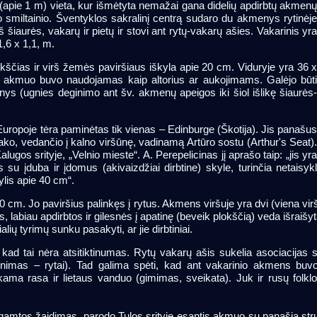
usi (apie 1 m) vieta, kur išmėtyta nemažai gana didelių apdirbtų akmen
nio smiltainio. Šventyklos sakralinį centrą sudaro du akmenys rytinėj
š šiaurės, vakarų ir pietų ir stovi ant rytų-vakarų ašies. Vakarinis yr
1,6 x 1,1, m.
kščias ir virš žemės paviršiaus iškyla apie 20 cm. Viduryje yra 36 
s akmuo buvo naudojamas kaip altorius ar aukojimams. Galėjo būt
dinys (ugnies deginimo ant šv. akmenų apeigos iki šiol išlikę šiaurės
opoje tėra paminėtas tik vienas – Edinburge (Škotija). Jis panašu
tako, vedančio į kalno viršūnę, vadinamą Artūro sostu (Arthur's Seat)
ugos srityje, „Velnio mieste“. A. Perepelicinas jį aprašo taip: „jis yr
u įduba ir įdomus (akivaizdžiai dirbtine) skyle, turinčia netaisy
ylis apie 40 cm“.
0 cm. Jo paviršius palinkęs į rytus. Akmens viršuje yra dvi (viena virš
 labiau apdirbtos ir gilesnės į apatinę (beveik plokščią) veda išraišyt
ių tyrimų sunku pasakyti, ar jie dirbtiniai.
ad tai nėra atsitiktinumas. Rytų vakarų ašis sukelia asociacijas 
venimas – rytai). Tad galima spėti, kad ant vakarinio akmens bu
ama rasa ir lietaus vanduo (gimimas, sveikata). Juk ir rusų folkl
gamtos žaidimas, parodo Tulos srityje esantis akmuo su panašia stru