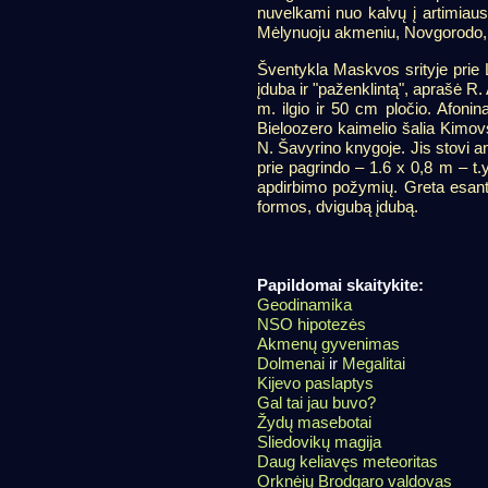
nuvelkami nuo kalvų į artimiau
Mėlynuoju akmeniu, Novgorodo,
Šventykla Maskvos srityje prie
įduba ir "paženklintą", aprašė 
m. ilgio ir 50 cm pločio. Afonin
Bieloozero kaimelio šalia Kimov
N. Šavyrino knygoje. Jis stovi a
prie pagrindo – 1.6 x 0,8 m – t.y
apdirbimo požymių. Greta esanty
formos, dvigubą įdubą.
Papildomai skaitykite:
Geodinamika
NSO hipotezės
Akmenų gyvenimas
Dolmenai
ir
Megalitai
Kijevo paslaptys
Gal tai jau buvo?
Žydų masebotai
Sliedovikų magija
Daug keliavęs meteoritas
Orknėjų Brodgaro valdovas