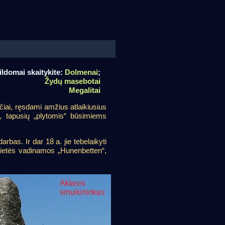
ildomai skaitykite:
Dolmenai
;
Žydų masebotai
Megalitai
čiai, ręsdami amžius atlaikiusius
, tapusių „plytomis“ būsimiems
rbas. Ir dar 18 a. jie tebelaikyti
pavietės vadinamos „Hunenbetten“,