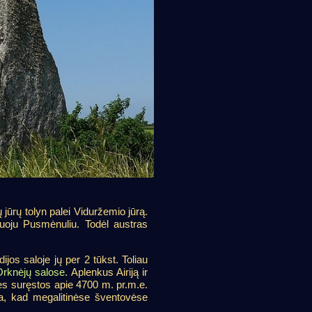
ūrų tolyn palei Viduržemio jūrą.
guoju Pusmėnuliu. Todėl austras
jos saloje jų per 2 tūkst. Toliau
Orknėjų salose
. Aplenkus Airiją ir
tės suręstos apie 4700 m. pr.m.e.
tina, kad megalitinėse šventovėse