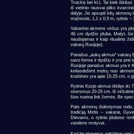
Troickis bei kt.). Tai kiek iškil
iš vietinio rausvai pilko kvarci
dalyje. Jie apsupti kitų akmenų i
mažesnis, 1,1 x 0,9 m, rytinis – 
Vakarinio akmens viršus yra plo
46 cm dydžio įduba. Matyt, ši
naudojamas ir kaip ritualinis ži
vakarų Rusijoje).
Panašus „aukų akmuo“ vakarų Eur
savo forma ir dydžiu ir yra prie 
Rusijoje panašus akmuo yra ir Kal
keliasdešimt metrų nuo akmens s
kraštinės yra apie 15-25 cm, o g
Rytinis Kozje akmuo iškilęs iki 7
skersmuo 20-25 cm. Iš viršutinės,
šios nueina link žemės. Be special
Pats akmenų išdėstymas rodo, k
tradiciją Mirtis – vakarai, Gy
Dievams, o rytinio įdubose renk
vandens motyvai.
Kad tie akmenys nebūtinai vien 