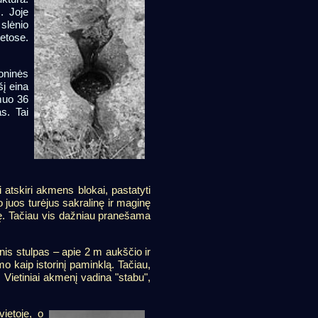
. Joje
slėnio
etose.
oninės
į eina
smuo 36
s. Tai
i atskiri akmens blokai, pastatyti
o juos turėjus sakralinę ir maginę
tę. Tačiau vis dažniau pranešama
is stulpas – apie 2 m aukščio ir
mo kaip istorinį paminklą. Tačiau,
. Vietiniai akmenį vadina "stabu",
ietoje, o