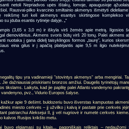
anti netoli Nepriadvos upės ištakų, lomoje, apaugusioje ąžuolais
iol. Rausvai-pilko kvarcinio smiltainio akmenys išmėtyti dideliame 
nę reikšmę turi keli akmenys esantys skirtingose komplekso vi
o su įduba esantis rytinėje dalyje. „“
mpis (3,65 x 3,0 m) ir iškyla virš žemės apie metrą. Ilgosios š
al dienovidinius. Akmens svoris būtų virš 20 tonų. Palei akmens aš
gianti nuotaka į gana didelį taisyklingos formos „taurę", kurios sker
aus eina gilus ir į apačią platėjantis apie 9,5 m ilgio nutekėjima
us.
 megalitų tipu yra vadinamieji "stovintys akmenys" arba mengiriai. Ta
. Jie dažniausiai priskiriami bronzos amžiui. Daugelis tyrinėtojų man
os tikslams. Laikyta, kad jie paplitę palei Atlanto vandenyno pakran
o vandenyno, pvz., Vidurio Europos šalyse.
e kažkur apie 9 dešimt. buldozeriu buvo išverstas kampuotas akmenin
inės miesto cerkvės – jį užvilko į kalvą ir pastatė prie cerkvės įėji
ant patriarchui Aleksejui II, jį vėl nugriovė ir numetė cerkvės kieme
uo kalvos Rusijos krikšto metu.
ai buvo elgiamasi su kitais...
pagoniškais reliktais – nedaužomi v