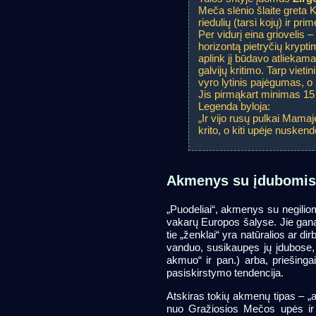
Meča slėnio šlaite greta Ko
riedulių (tarsi kojų) ir pri
Per vidurį eina griovelis –
horizontą pietryčių kryptim
aplink jį būdavo atliekama
galvijų kritimo. Tarp viet
vyro lytinis pajėgumas, o
Jis pirmąkart minimas 15
Legenda byloja:
„Ir vijo rusų pulkai Mamaje
krito, o kiti upėje nusken
Akmenys su įdubomis
„Puodeliai“, akmenys su negiliomi
vakarų Europos šalyse. Jie gana
tie „ženklai“ yra natūralios ar di
vanduo, susikaupęs jų įdubose, g
akmuo“ ir pan.) arba, priešinga
pasiskirstymo tendencija.
Atskiras tokių akmenų tipas – „
nuo Gražiosios Mečos upės ir