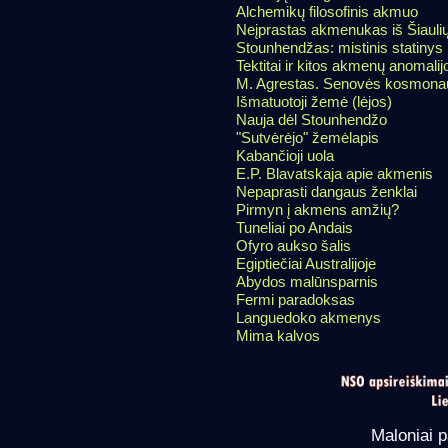
Alchemikų filosofinis akmuo
Neįprastas akmenukas iš Šiauli
Stounhendžas: mistinis statinys
Tektitai ir kitos akmenų anomalij
M. Agrestas. Senovės kosmonau
Išmatuotoji žemė (lėjos)
Nauja dėl Stounhendžo
"Sutvėrėjo" žemėlapis
Kabančioji uola
E.P. Blavatskaja apie akmenis
Nepaprasti dangaus ženklai
Pirmyn į akmens amžių?
Tuneliai po Andais
Ofyro aukso šalis
Egiptiečiai Australijoje
Abydos malūnsparnis
Fermi paradoksas
Languedoko akmenys
Mima kalvos
Maloniai p