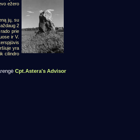
evo ežero
ną jų, su
 maždaug 2
 rado prie
uose ir V.
kerspjūvis
ršiuje yra
k cilindro
arengė
Cpt.Astera's Advisor