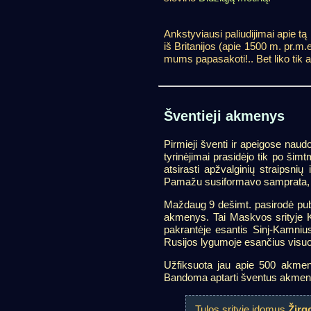
Ankstyviausi paliudijimai apie tą
iš Britanijos (apie 1500 m. pr.m.e
mums papasakoti!.. Bet liko tik ak
Šventieji akmenys
Pirmieji šventi ir apeigose naud
tyrinėjimai prasidėjo tik po šim
atsirasti apžvalginių straipsnių
Pamažu susiformavo samprata, kad
Maždaug 9 dešimt. pasirodė publ
akmenys. Tai Maskvos srityje K
pakrantėje esantis Sinj-Kamniu
Rusijos lygumoje esančius visuoti
Užfiksuota jau apie 500 akmenų
Bandoma aptarti šventus akmenis i
Tulos srityje įdomus
Žirg