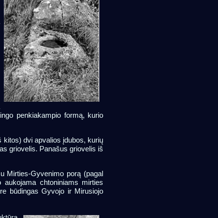
ų
e
a
x
i
-
s
.
a
klingo penkiakampio formą, kurio
 kitos) dvi apvalios įdubos, kurių
as griovelis. Panašus griovelis iš
su Mirties-Gyvenimo porą (pagal
vo aukojama chtoniniams mirties
ore būdingas Gyvojo ir Mirusiojo
ktūra.