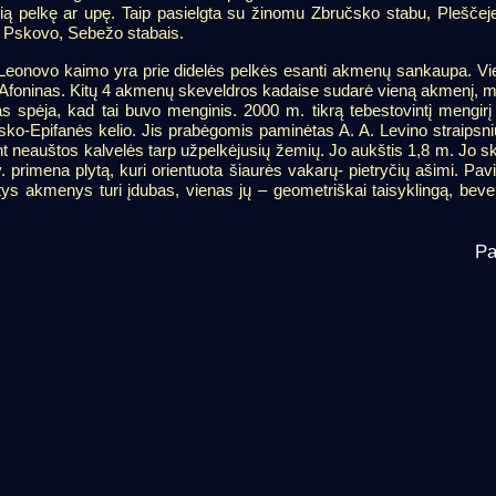
sią pelkę ar upę. Taip pasielgta su žinomu Zbručsko stabu, Pleščej
 Pskovo, Sebežo stabais.
 Leonovo kaimo yra prie didelės pelkės esanti akmenų sankaupa. Vie
R. Afoninas. Kitų 4 akmenų skeveldros kadaise sudarė vieną akmenį,
as spėja, kad tai buvo menginis. 2000 m. tikrą tebestovintį mengirį
sko-Epifanės kelio. Jis prabėgomis paminėtas A. A. Levino straipsni
nt neauštos kalvelės tarp užpelkėjusių žemių. Jo aukštis 1,8 m. Jo s
. primena plytą, kuri orientuota šiaurės vakarų- pietryčių ašimi. Pavi
s akmenys turi įdubas, vienas jų – geometriškai taisyklingą, bevei
P