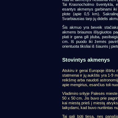
Tai Krasnocholmo šventykla, es
esantys akmenys garbinami iki š
plote (apie 0,5 km). Sakrali
Svarbiausias tarp jų didelis akmu
Šis akmuo yra beveik stačiaka
akmens briaunos išlygiuotos pag
plati ir gana gili įduba, pasibai
cm. Iš puodo iki žemės pavirši
orientuota tiksliai iš šiaurės į piet
Stovintys akmenys
Atskiru ir gerai Europoje ištirtu
statmenai ir jų aukštis yra 1-9 m
reikšmę arba naudoti astronomij
apie mengirius, esančius toli nu
Vladimiro srityje Palesės miest
50 x 50 cm. Jis buvo prie pagrind
kai miestą prieš į miestą atvykst
laikydami, kad buvo nuritintas n
Tai gali būti tiesa, nes panaši