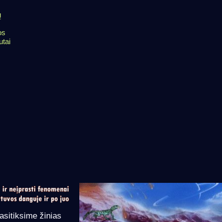
ų
os
tai
asitiksime žinias