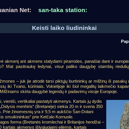
huanian Net:
san-taka station:
Keisti laiko liudininkai
Pap
ovė akmenį ant akmens statydami piramides, panašiai darė ir europie
Mat pasitraukę ledynai, visur paliko daugybę stambių riedulių
ones – juk jie atrodė tarsi piktųjų burtininkų ar milžinų iš pasakų da
sių iki Tvano, kūriniais. Vokietijoje iki šiol megalitų laikmečio ka
 Milžinams skirta daugybė legendų ir padavimų visoje Europoje.
i
, vieniši, vertikaliai pastatyti akmenys. Kartais jų dydis
„Didysis menhiris“ (Bretanėje) siekia 20 m ir sveria 350
us). Prie žinomesnių yra ir 9,5 m aukščio Šan-Dolani
sis smuikininkas“ prie Ketčalo Kornuole.
agos forma (Bretanės kromlechai ir Britanijos hendžai –
O kartais akmenys išlygiuojami eilėmis, kartais