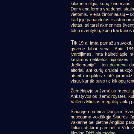
kilometrų ilgio, kurių žinomiausi 
Dar viena forma yra dengti statin
vietomis. Viena žinomiausių – kor
kad joje panaudotos ir astronomin
vietas, tai tarsi akmeninės šventy
tokių šventyklų, kurių kai kurios 
T
ik 19 a. imta pamažu suvokti, 
gyvenę labai senai. Apie 184
įvardijimas, imta kalbėti apie 
keliamos netikėtos hipotezės ir 
„keltomanija“ – ten
dolmenai
daž
altoriai, ant kurių druidai auko
atseit megalitus statė piramidž
visur, kur tik buvo tie kiklopų ren
Žemėlapyje sužymėjus megalitų v
Ankstyvosios žemdirbystės kult
Valteris Miusas megalitų lanką 
Šiaurėje riba eina Danija ir Šve
nubėgama vokiškąja Šiaurės jūro
vakarinę bei pietinę Anglijos pa
Toliau atskirai paminėtini Vidur
šlovino
Didžiąją motiną
.