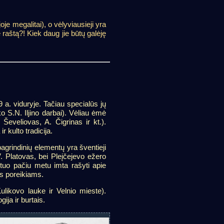
je megalitai), o vėlyviausieji yra
ę raštą?! Kiek daug jie būtų galėję
 a. viduryje. Tačiau specialūs jų
o S.N. Iljino darbai). Vėliau ėmė
 Ševeliovas, A. Čigrinas ir kt.).
 kulto tradicija.
grindinių elementų yra šventieji
 Platovas, bei Pleįčejevo ežero
tuo pačiu metu imta rašyti apie
os poreikiams.
likovo lauke ir Velnio mieste).
ja ir burtais.