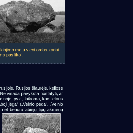
sekiojimo metu vieni ordos kariai
ms pasiliko“.
usijoje, Rusijos šiaurėje, keliose
Ne visada pavyksta nustatyti, ar
icinoje, pvz., laikoma, kad lietaus
oji jėga“ („Velnio pėda“, „Velnio
ta net bendra abiejų tipų akmenų
m
.