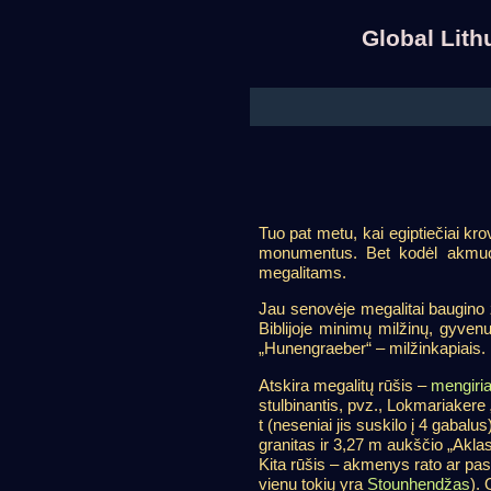
Global Lit
Tuo pat metu, kai egiptiečiai kr
monumentus. Bet kodėl akmuo? 
megalitams.
Jau senovėje megalitai baugino žm
Biblijoje minimų milžinų, gyvenu
„Hunengraeber“ – milžinkapiais.
Atskira megalitų rūšis –
mengiria
stulbinantis, pvz., Lokmariakere 
t (neseniai jis suskilo į 4 gabal
granitas ir 3,27 m aukščio „Akla
Kita rūšis – akmenys rato ar pas
vienu tokių yra
Stounhendžas
). 