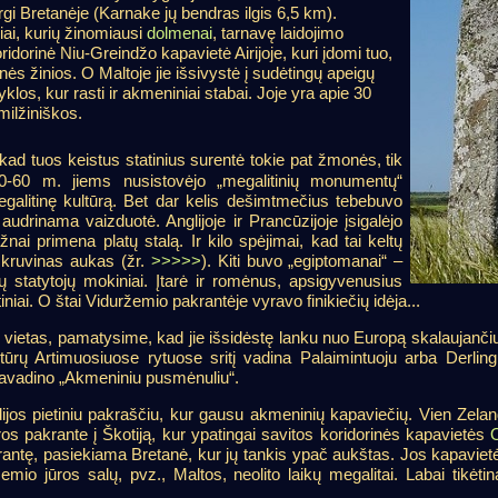
irgi Bretanėje (Karnake jų bendras ilgis 6,5 km).
iai, kurių žinomiausi
dolmenai
, tarnavę laidojimo
idorinė Niu-Greindžo kapavietė Airijoje, kuri įdomi tuo,
ės žinios. O Maltoje jie išsivystė į sudėtingų apeigų
klos, kur rasti ir akmeniniai stabai. Joje yra apie 30
milžiniškos.
kad tuos keistus statinius surentė tokie pat žmonės, tik
0-60 m. jiems nusistovėjo „megalitinių monumentų“
megalitinę kultūrą. Bet dar kelis dešimtmečius tebebuvo
audrinama vaizduotė. Anglijoje ir Prancūzijoje įsigalėjo
nai primena platų stalą. Ir kilo spėjimai, kad tai keltų
jo kruvinas aukas (žr.
>>>>>
). Kiti buvo „egiptomanai“ –
ių statytojų mokiniai. Įtarė ir romėnus, apsigyvenusius
tiniai. O štai Viduržemio pakrantėje vyravo finikiečių idėja...
ietas, pamatysime, kad jie išsidėstę lanku nuo Europą skalaujančių j
ūrų Artimuosiuose rytuose sritį vadina Palaimintuoju arba Derlin
pavadino „Akmeniniu pusmėnuliu“.
dijos pietiniu pakraščiu, kur gausu akmeninių kapaviečių. Vien Zelandi
s pakrante į Škotiją, kur ypatingai savitos koridorinės kapavietės
krantę, pasiekiama Bretanė, kur jų tankis ypač aukštas. Jos kapavie
žemio jūros salų, pvz., Maltos, neolito laikų megalitai. Labai tikė