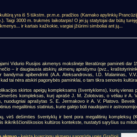
 kultūrą yra iš 5 tūkstm. pr.m.e. pradžios (Karnako apylinkių Prancūzijo
.). Taigi 3000 m. trukmės laikotarpis! O jei jų statytojai dar būtų turėj
menys... ir kartais kažkokie, vargiai įžiūrimi simboliai ant jų...
ojami Vidurio Rusijos akmenys mokslinėje literatūroje paminėti dar 19
tmečio – ir daugiausia atskirų akmenų aprašymu (pvz., kraštotyrinink
 ir bandymai apibendrinti (A.A. Aleksandrovas, I.D. Malaninas, V.V.
 tai nėra atskiri pagonybės paminklai, o tam tikra senovės kultūra ir
ikacijos skirtos apeigų kompleksams (šventykloms), kurių vienas pa
imeršės kompleksas, kurį aprašė J. M. Zolotovas, o vėliau ir A. V.
s, nuodugniai aprašytas S. E. Jermakovo ir A. V. Platovo. Beveik 
nius megalitinius statinius, kurie galėjo būti naudojami ir astronomij
, virš dešimties šventyklų ir bent pora megalitinių kompleksų (Ku
kikrikščioniškosios kultūros kontekste, nustatyti sąryšius su mitologi
o akmuo
- keista kvarcingų akmenų sangrūda upės Gražioji