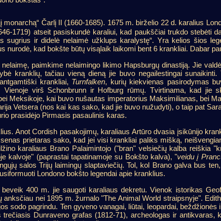
 monarchą“ Čarlį II (1660-1685). 1675 m. birželio 22 d. karalius Lond
46-1719) atseit pasiskundė karaliui, kad paukščiai trukdo stebėti da
as sugrius ir didelė nelaimė užklups karalystę“. Yra kelios šios l
 nurodė, kad bokšte būtų visąlaik laikomi bent 6 krankliai. Dabar paukšč
šė“ nelaimę, paimkime nelaimingo likimo Hapsburgų dinastiją. Jie vald
gybė kranklių, tačiau vieną dieną
jie buvo negailestingai sunaikinti.
ntgamtiški krankliai,
Turnfalken
, kurių kiekvienas pasirodymas bu
 Vienoje virš Schonbrunn ir Hofburg rūmų. Tvirtinama, kad jie sk
 bei Meksikoje, kai buvo nušautas imperatorius Maksimilianas, bei Ma
ja Vetsera (nos kai kas sako, kad jie buvo nužudyti), o taip pat Sara
rio prasidėjo Pirmasis pasaulinis karas.
lius. Anot Cordish pasakojimų, karaliaus Artūro dvasia įsikūnijo krank
 senas prietaras sako, kad jei visi krankliai paliks mišką, neišvengia
žino karaliaus Brano Palaimintojo ("bran" velsiečių kalba reiškia "k
oje kalvoje" (paprastai tapatinamoje su Bokšto kalva), "
veidu į Pranc
gųjų salos Trijų laimingų slaptaviečių. Tol, kol Brano galva bus ten, 
usiformuoti Londono bokšto legendai apie kranklius.
beveik 400 m. jie saugoti karaliaus dekretu. Vienok istorikas Geof
ių anksčiau nei 1895 m. žurnalo "The Animal World straipsnyje". Edit
os sodo pagrindu. Ten gyveno vanagai, liūtai, leopardai, beždžionės 
 trečiasis Dunraveno grafas (1812-71), archeologas ir antikvaras, ku