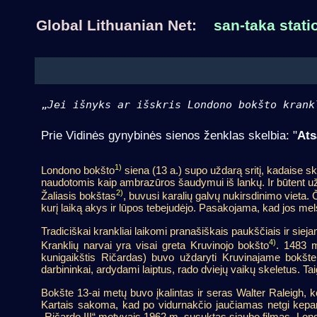
Global Lithuanian Net:
san-taka stati
„
Jei išnyks ar išskris Londono bokšto krank
Prie Vidinės gynybinės sienos ženklas skelbia: "
Ats
1)
Londono bokšto
siena (13 a.) supo uždarą sritį, kadaise sk
naudotomis kaip ambrazūros šaudymui iš lankų. Ir būtent už 
2)
Žaliasis bokštas
, buvusi karalių galvų nukirsdinimo vieta
kurį laiką akys ir lūpos tebejudėjo. Pasakojama, kad jos me
Tradiciškai krankliai laikomi pranašiškais paukščiais ir sie
4)
Kranklių narvai yra visai greta Kruvinojo bokšto
. 1483 m
kunigaikštis Ričardas) buvo uždaryti Kruvinajame bokšte 
darbininkai, ardydami laiptus, rado dviejų vaikų skeletus. Tai
Bokšte 13-ai metų buvo įkalintas ir seras Walter Raleigh, kol
Kartais sakoma, kad po vidurnakčio jaučiamas netgi kepam
„Ričardo III“ motyvais 1962 m. susuktas siaubo filmas „Lon