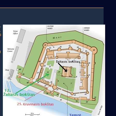
.
,
i
t