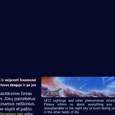
asitiksime žinias
us Jūsų pastebėtus
UFO sightings and other phenomenas in/unde
kinamus reiškinius.
Please inform us about everything you 
unexplainable in the night sky or even during yo
 siųsti el.paštu:
in the other fields of life.
thuanian.net
arba