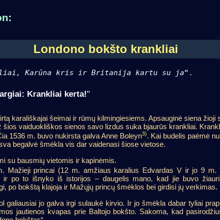
on:
Londono bokšto krankliai
liai, Karūna kris ir Britanija kartu su ja
“.
argiai: Krankliai kerta!
"
irtą karališkajai šeimai ir rūmų kilmingiesiems. Apsauginė siena žioji
šios vaiduokliškos sienos savo lizdus suka bjaurūs krankliai. Krank
3)
. Čia 1536 m. buvo nukirsta galva Anne Boleyn
. Kai budelis paėmė nuk
lsva begalvė šmėkla vis dar vaidenasi šiose vietose.
jami su bausmių vietomis ir kapinėmis.
. Mažieji princai (12 m. amžiaus karalius Edvardas V ir jo 9 m.
ir po to išnyko iš istorijos – daugelis mano, kad jie buvo žiaur
gi, po bokštą klajoja ir Mažųjų princų šmėklos bei girdisi jų verkimas.
 galiausiai jo galva irgi sulaukė kirvio. Ir jo šmėkla dabar tyliai pr
os jautienos kvapas prie Baltojo bokšto. Sakoma, kad pasirodžius 
dono bokštas“.