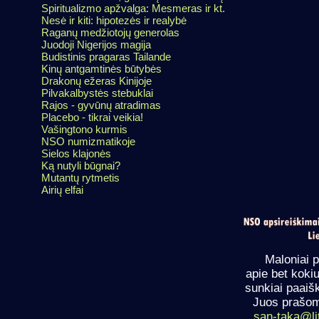
Spiritualizmo apžvalga: Mesmeras ir kt.
Nesė ir kiti: hipotezės ir realybė
Raganų medžiotojų generolas
Juodoji Nigerijos magija
Budistinis pragaras Tailande
Kinų antgamtinės būtybės
Drakonų ežeras Kinijoje
Pilvakalbystės stebuklai
Rajos - gyvūnų atradimas
Placebo - tikrai veikia!
Vašingtono kurmis
NSO numizmatikoje
Sielos klajonės
Ką nutyli būgnai?
Mutantų rytmetis
Airių elfai
Maloniai p
apie bet koki
sunkiai paaiš
Juos prašome
san-taka@li