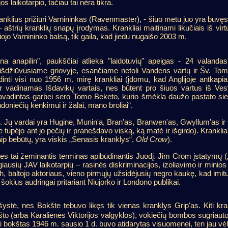
s laikotarpio, tačiau tai nėra tikra.
ranklius prižiūri Varnininkas (Ravenmaster), - šiuo metu juo yra buvę
aštrių kranklių snapų įrodymas. Krankliai maitinami likučiais iš virtu
jo Varnininko balsą, tik gaila, kad jiedu nugaišo 2003 m.
a anapilin", paukščiai atlieka "laidotuvių" apeigas - 24 valandas
 išdžiūvusiame griovyje, esančiame netoli Vandens vartų ir Šv. To
inti visi nuo 1956 m. mirę krankliai (įdomu, kad Anglijoje antkapia
 vadinamas Išdavikų vartais, nes būtent pro šiuos vartus iš Ves
pavadintas garbei sero Tomo Beketo, kurio šmėkla daužo pastato sie
doniečių kenkimui ir žalai, mano broliai“.
o. Jų vardai yra Hugine, Munin'a, Bran'as, Branwen'as, Gwyllum'as ir
tupėjo ant jo pečių ir pranešdavo viską, ką matė ir išgirdo). Krankliai
p bebūtų, yra viskis „Senasis kranklys“,
Old Crow
).
es tai žeminantis terminas apibūdinantis Juodį. Jim Crom įstatymų („
iausių JAV laikotarpių – rasinės diskriminacijos, izoliavimo ir minios
, baltojo aktoriaus, vieno pirmųjų užsidėjusių negro kaukę, kad imit
kius audringai pritariant Niujorko ir Londono publikai.
šystė, nes Bokšte tebuvo likęs tik vienas kranklys Grip'as. Kiti kr
kšto (arba Karalienės Viktorijos valgyklos), vokiečių bombos sugria
i bokštas 1946 m. sausio 1 d. buvo atidarytas visuomenei, ten jau vėl