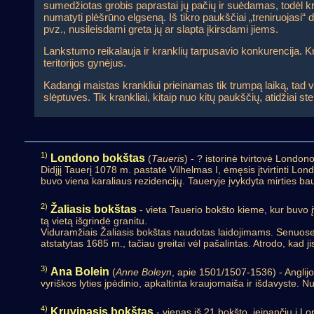
sumedžiotas grobis paprastai jų pačių ir suėdamas, todėl krank
numatyti plėšrūno elgseną. Iš tikro paukščiai „treniruojasi“
pvz., nusileisdami greta jų ar slapta įkirsdami jiems.
Lankstumo reikalauja ir kranklių tarpusavio konkurencija. Kra
teritorijos gynėjus.
Kadangi maistas krankliui prieinamas tik trumpą laiką, tad ver
slėptuves. Tik krankliai, kitaip nuo kitų paukščių, atidžiai st
1)
Londono bokštas
(
Taueris
) - ? istorinė tvirtovė Londo
Didįjį Tauerį 1078 m. pastatė Vilhelmas I, ėmęsis įtvirtinti Lon
buvo viena karaliaus rezidencijų. Taueryje įvykdyta mirties b
2)
Žaliasis bokštas
- vieta Tauerio bokšto kieme, kur buvo 
tą vietą išgrindė granitu.
Viduramžiais Žaliasis bokštas naudotas laidojimams. Senuose 
atstatytas 1685 m., tačiau greitai vėl pašalintas. Atrodo, kad
3)
Ana Bolein
(
Anne Boleyn
, apie 1501/1507-1536) - Anglij
vyriškos lyties įpėdinio, apkaltinta kraujomaiša ir išdavyste. 
4)
Kruvinasis bokštas
- vienas iš 21 bokšto, įeinančių į L