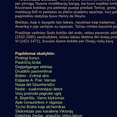
per pirmąją Tauerio modifikacijų bangą, kai buvo supiltas tvirt
Kruvinasis bokštas yra pietinėje pusėje priešais Temzę, greta
maždaug 6x8 m pastatas su plačiu praėjimu apačioje, kurį ga
pagrindiniu statytoju buvo Henry de Reyns.
Bokštas, kaip ir daugelis tais laikais, naudotas kaip kalėjimas,
Ameriką ir joje varžęsis su ispanais. Tačiau mirties bausmė j
Pradžioje vadintas Sodo bokštu dėl sodo, vėliau paversto aikš
(1532-1585) savižudybės, tačiau labiau tikėtina dėl dviejų pri
VI (1421-1471), žuvusio šiame bokšte per Dviejų rožių karą.
Papildomai skaitykite:
Protingi šunys
Paukščių lizdai
Doppelganger efektas
Druidiški pasivertimai
Botino - žvitrioji akis
Edgaras A. Poe: Varnas
Nauja dėl Stounhendžo
Niobė - suakmenėjusi deivė
Vorų pramotė pagrobė ugnį
K. Bepirštis. Varno klyksmas
Apie čerauninkes ir raganas
Tycho Brahe kaip alchemikas
Sliūkintojas pas karalienę Viktoriją
Geležinis žiedas, gniaužęs Velso laisvę