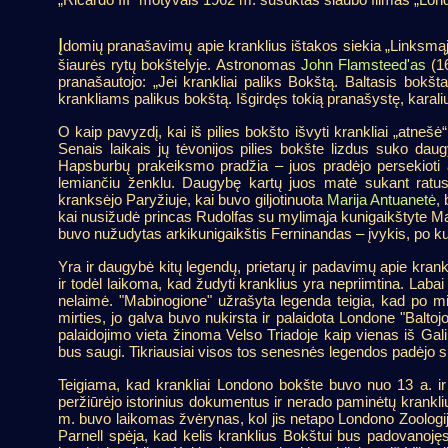
Į
domių pranašavimų apie kranklius ištakos siekia „Linksmąjį
šiaurės rytų bokštelyje. Astronomas
John Flamsteed'as
(16
pranašautojo: „Jei krankliai paliks Bokštą. Baltasis bokšt
krankliams palikus bokštą. Išgirdęs tokią pranašystę, karalius
O kaip pavyzdį, kai iš pilies bokšto išvyti krankliai „atne
Senais laikais jų tėvonijos pilies bokšte lizdus suko dau
Hapsburbų prakeiksmo pradžia – juos pradėjo persekioti a
lemiančiu ženklu. Daugybę kartų juos matė sukant ratus
kranksėjo Paryžiuje, kai buvo giljotinuota
Marija Antuanetė
,
kai nusižudė princas Rudolfas su mylimąja kunigaikštyte Mari
buvo nužudytas arkikunigaikštis Ferninandas – įvykis, po ku
Yra ir daugybė kitų legendų, prietarų ir padavimų apie krank
ir todėl laikoma, kad žudyti kranklius yra nepriimtina. Labai
nelaimė. "Mabinogione" užrašyta legenda teigia, kad po mil
mirties, jo galva buvo nukirsta ir palaidota Londone "Baltoj
palaidojimo vieta žinoma Velso Triadoje kaip vienas iš Galin
bus saugi. Tikriausiai visos tos senesnės legendos padėjo s
Teigiama, kad krankliai Londono bokšte buvo nuo 13 a. ir 
peržiūrėjo istorinius dokumentus ir nerado paminėtų krankl
m. buvo laikomas žvėrynas, kol jis netapo Londono Zoologij
Parnell spėja, kad kelis kranklius Bokštui bus padovanojęs