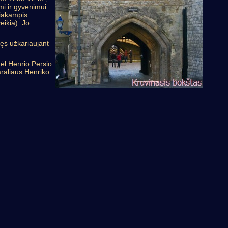
mi ir gyvenimui.
čiakampis
ikia). Jo
vęs užkariaujant
dėl Henrio Persio
araliaus Henriko