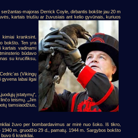
s seržantas-majoras Derrick Coyle, dirbantis bokšte jau 20 m
vės, kartais triušiu ar žuvusiais ant kelio
gyvūnais, kuriuos
 kimiai kranksint.
mo bokšto. Ten yra
i kartais vadinami
tminsterio būdavo
nas su krucifiksu,
 Cedric'as (Vikingų
 gyvena labai ilgai
juodųjų įstatymų“,
 linčo teismų. „Jim
uotų tamsiaodžius,
ankliai žuvo per bombardavimus ar mirė nuo šoko. Iš tikro,
uto 1940 m. gruodžio 29 d., pamatų. 1944 m. Sargybos bokšto
 buvo 6 krankliai.