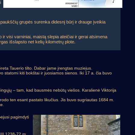
i
ų paukščių grupės surenka didesnį būrį ir drauge įveikia
ir visi varniniai, maistą slepia ateičiai ir gerai atsimena
argas išslapsto net kelių kilometrų plote.
Greta Tauerio tilto. Dabar jame įrengtas muziejus.
o statomi kiti bokštai ir juosiamos sienos. Iki 17 a. čia buvo
mingųjų – tam, kad bausmės nebūtų viešos. Karalienė Viktorija
rodo ten esant pastato likučius. Jis buvo sugriautas 1684 m.
je.
bėjusi pagimdyti
III 1238-72 m.,