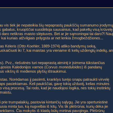
čiau vis tiek jie nepateikia šių nepaprastų paukščių sumanumo įrodymų
 gabalus, kruopščiai susidėlioja sausainius, kad pakeltų visą krūvelę
 daro netikras maisto slėptuves. Bet ar jie sąmoningai tai daro?! Nauj
 kai kuriais atžvilgiais prilygsta ar net lenkia žmogbeždžiones...
as Kėleris (
Otto Koehler
, 1889-1974) atliko bandymų seką,
ičiuoti iki 7, kai maistas yra viename iš kelių uždengtų indelių, an
nės). Pvz., riešutinės turi nepaprastą atmintį ir įsimena tūkstančius
josios Kaledonijos varnos (
Corvus moneduloides
) iš pandanų
ius vikšrų iš medienos plyšių ištraukimui.
stas. Norėdamas jį pasiimti, kranklys turėjo snapu patraukti virvelę
s taps pasiekiamas. Keli paukščiai, gavę tokią užduotį, kelias minutes
ko visą procesą. Tai rodo, kad jie naudojosi logika, nes tokių instinktų
 maistu.
i prie trumpalaikių, pastoviai kintančių sąlygų. Jie yra opertunistinė
ia minta tuo, ką nugvelbia iš kitų. Vis tik plėšrūnai, kurių dėka jie
ankliams. Čia mokytis iš klaidų būtų mirtinai pavojinga. Plėšrūnų