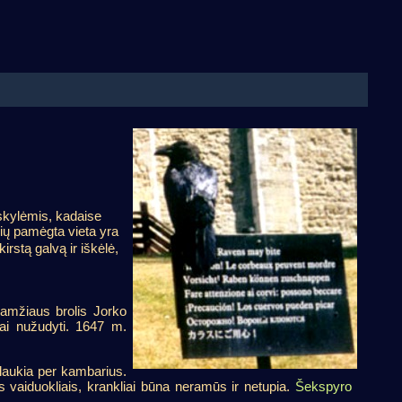
 skylėmis, kadaise
lių pamėgta vieta yra
irstą galvą ir iškėlė,
 amžiaus brolis Jorko
iai nužudyti. 1647 m.
aplaukia per kambarius.
vaiduokliais, krankliai būna neramūs ir netupia.
Šekspyro