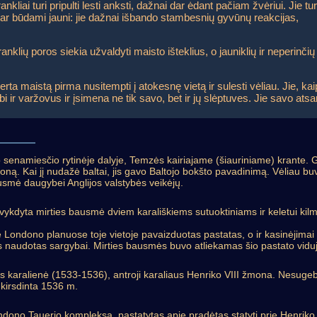
liai turi pripulti lesti anksti, dažnai dar ėdant pačiam žvėriui. Jie tur
 dar būdami jauni: jie dažnai išbando stambesnių gyvūnų reakcijas,
nklių poros siekia užvaldyti maisto išteklius, o jauniklių ir neperinči
ta maistą pirma nusitempti į atokesnę vietą ir sulesti vėliau. Jie, kaip 
ebi ir varžovus ir įsimena ne tik savo, bet ir jų slėptuves. Jie savo ats
no senamiesčio rytinėje dalyje, Temzės kairiajame (šiauriniame) krante. 
doną. Kai jį nudažė baltai, jis gavo Baltojo bokšto pavadinimą. Vėliau buv
ausmė daugybei Anglijos valstybės veikėjų.
įvykdyta mirties bausmė dviem karališkiems sutuoktiniams ir keletui kil
Londono planuose toje vietoje pavaizduotas pastatas, o ir kasinėjimai 
 jis naudotas sargybai. Mirties bausmės buvo atliekamas šio pastato vidu
os karalienė (1533-1536), antroji karaliaus Henriko VIII žmona. Nesuge
Nukirsdinta 1536 m.
ondono Tauerio kompleksą, pastatytas apie pradėtas statyti prie Henriko 