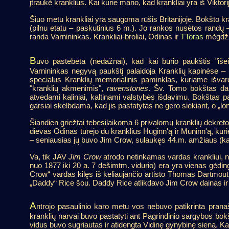
įtraukė kranklius. Kai kurie mano, kad krankliai yra iš Viktorijo
Šiuo metu krankliai yra saugoma rūšis Britanijoje. Bokšto k
(pilnu etatu – paskutinius 6 m.). Jo rankos nusėtos randų – 
randa Varnininkas. Krankliai-broliai, Odinas ir
TToras
mėgdžio
B
uvo pastebėta (nedažnai), kad kai būrio paukštis "išein
Varnininkas negyvą paukštį palaidoja Kranklių kapinėse –
specialus Kranklių memorialinis paminklas, kuriame išvard
"kranklių akmenimis",
ravenstones
. Šv. Tomo bokštas dar
atvedami kaliniai, kaltinami valstybės išdavimu. Bokštas 
garsiai skelbdama, kad jis pastatytas ne gero siekiant, o „lon
Šiandien griežtai tebesilaikoma 6 privalomų kranklių dekret
dievas Odinas turėjo du kranklius Huginn'ą ir Muninn'ą, kurie 
– seniausias jų buvo Jim Crow, sulaukęs 44.m. amžiaus (kai
Va, tik JAV
Jim Crow
atrodo netinkamas vardas krankliui, n
nuo 1877 iki 20 a. 7 dešimtm. vidurio) era yra vienas gėding
Crow“ vardas kilęs iš keliaujančio artisto Thomas Dartmouth
„Daddy“ Rice šou. Daddy Rice atlikdavo Jim Crow dainas ir šo
A
ntrojo pasaulinio karo metu vos nebuvo patikrinta prana
kranklių narvai buvo pastatyti ant Pagrindinio sargybos bo
vidus buvo sugriautas ir atidengta Vidinę gynybinę sieną. Ka