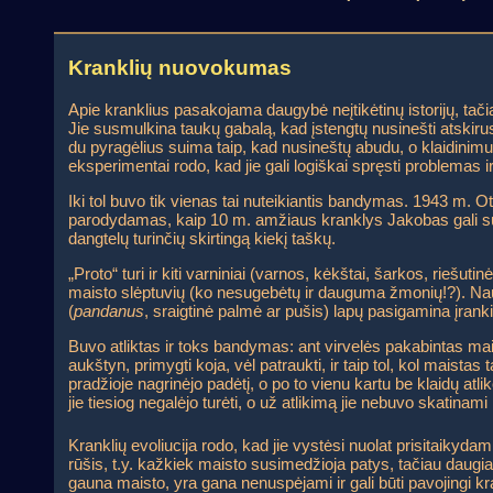
Kranklių nuovokumas
Apie kranklius pasakojama daugybė neįtikėtinų istorijų, ta
Jie susmulkina taukų gabalą, kad įstengtų nusinešti atskirus
du pyragėlius suima taip, kad nusineštų abudu, o klaidinimui
eksperimentai rodo, kad jie gali logiškai spręsti problemas ir
Iki tol buvo tik vienas tai nuteikiantis bandymas. 1943 m. Ot
parodydamas, kaip 10 m. amžiaus kranklys Jakobas gali suska
dangtelų turinčių skirtingą kiekį taškų.
„Proto“ turi ir kiti varniniai (varnos, kėkštai, šarkos, riešuti
maisto slėptuvių (ko nesugebėtų ir dauguma žmonių!?). Nau
(
pandanus
, sraigtinė palmė ar pušis) lapų pasigamina įrank
Buvo atliktas ir toks bandymas: ant virvelės pakabintas mai
aukštyn, primygti koja, vėl patraukti, ir taip tol, kol maista
pradžioje nagrinėjo padėtį, o po to vienu kartu be klaidų atli
jie tiesiog negalėjo turėti, o už atlikimą jie nebuvo skatinami
Kranklių evoliucija rodo, kad jie vystėsi nuolat prisitaikydam
rūšis, t.y. kažkiek maisto susimedžioja patys, tačiau daugiaus
gauna maisto, yra gana nenuspėjami ir gali būti pavojingi kr