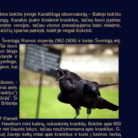
ono bokšte įrengė Karališkąją observatoriją – Baltojo bokšto
ngų. Karalius įsakė išnaikinti kranklius, tačiau buvo įspėtas
egendos versijos, tačiau visose pranašaujama baisi nelaimė,
ių sparnai pakirpti, todėl jie negali išskristi.
ė Šventąją Romos imperiją (962-1806) ir turėjo Šventąją ietį.
 Tai buvo
vo bloga
landė ir
yerlinge,
jeve, kai
liuose, -
mai ateis
ranklys")
ūziją
". Ši
Britanija
f Parnell
h Hawthorn mini katiną, nukankintą kranklių. Bokšte apie 600
ir net šiaurės lokys, tačiau neužsimenama apie kranklius. G.
rį žavėjo keltų mitai apie kranklius ir kuris į šeimos herbą