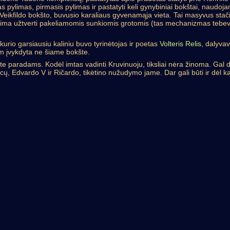
as pylimas, pirmasis pylimas ir pastatyti keli gynybiniai bokštai, naudoja
 Veikfildo bokšto, buvusio karaliaus gyvenamąja vieta. Tai masyvus sta
lima užtverti pakeliamomis sunkiomis grotomis (tas mechanizmas tebeve
 kurio garsiausiu kaliniu buvo tyrinėtojas ir poetas
Volteris Relis
, dalyva
am įvykdyta ne šiame bokšte.
te paradams. Kodėl imtas vadinti Kruvinuoju, tiksliai nėra žinoma. Gal 
ncų, Edvardo V ir Ričardo, tikėtino nužudymo jame. Dar gali būti ir dėl k