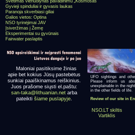
Svetimas vienuolynas pavadinimu „Kosmosas"
Gyvieji spinduliai ir gyvasis laukas
Paranoja skverbiasi giliai
Galios vietos: Optina
NSO tyrinėjimai JAV
Įsiveržimas į Žemę
Eksperimentai su gyvūnais
Fairwater paslaptis
Maloniai pasitiksime žinias
apie bet kokius Jūsų pastebėtus
UFO sightings and othe
sunkiai paaiškinamus reiškinius.
Please inform us abo
unexplainable in the nigh
Juos prašome siųsti el.paštu:
in the other fields of life.
san-taka@lithuanian.net
arba
pateikti
šiame puslapyje
.
Review of our site in E
NSO.LT skiltis
Vartiklis