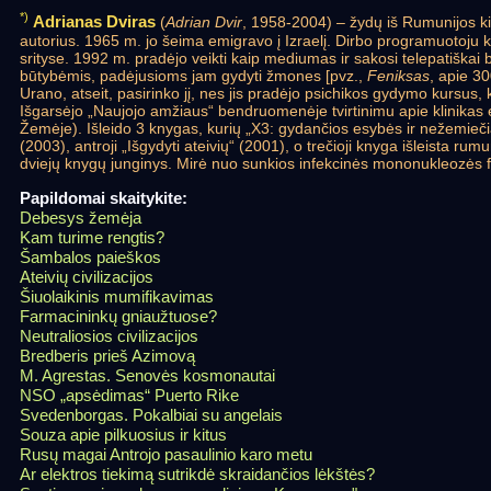
*)
Adrianas Dviras
(
Adrian Dvir
, 1958-2004) – žydų iš Rumunijos k
autorius. 1965 m. jo šeima emigravo į Izraelį. Dirbo programuotoju 
srityse. 1992 m. pradėjo veikti kaip mediumas ir sakosi telepatišk
būtybėmis, padėjusioms jam gydyti žmones [pvz.,
Feniksas
, apie 30
Urano, atseit, pasirinko jį, nes jis pradėjo psichikos gydymo kursus, k
Išgarsėjo „Naujojo amžiaus“ bendruomenėje tvirtinimu apie klinikas
Žemėje). Išleido 3 knygas, kurių „X3: gydančios esybės ir nežemiečia
(2003), antroji „Išgydyti ateivių“ (2001), o trečioji knyga išleista rum
dviejų knygų junginys. Mirė nuo sunkios infekcinės mononukleozės 
Papildomai skaitykite:
Debesys žemėja
Kam turime rengtis?
Šambalos paieškos
Ateivių civilizacijos
Šiuolaikinis mumifikavimas
Farmacininkų gniaužtuose?
Neutraliosios civilizacijos
Bredberis prieš Azimovą
M. Agrestas. Senovės kosmonautai
NSO „apsėdimas“ Puerto Rike
Svedenborgas. Pokalbiai su angelais
Souza apie pilkuosius ir kitus
Rusų magai Antrojo pasaulinio karo metu
Ar elektros tiekimą sutrikdė skraidančios lėkštės?