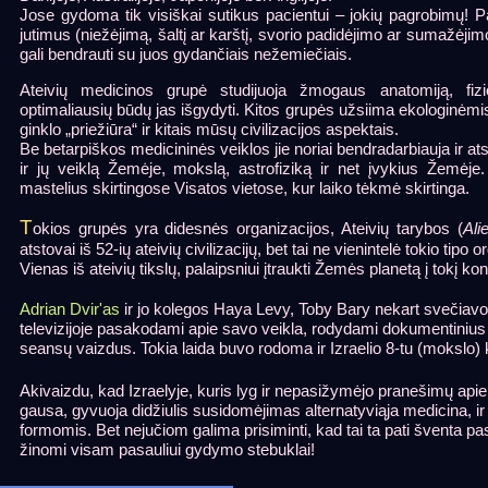
Jose gydoma tik visiškai sutikus pacientui – jokių pagrobimų! Pa
jutimus (niežėjimą, šaltį ar karštį, svorio padidėjimo ar sumažėjimo p
gali bendrauti su juos gydančiais nežemiečiais.
Ateivių medicinos grupė studijuoja žmogaus anatomiją, fizio
optimaliausių būdų jas išgydyti. Kitos grupės užsiima ekologinėm
ginklo „priežiūra“ ir kitais mūsų civilizacijos aspektais.
Be betarpiškos medicininės veiklos jie noriai bendradarbiauja ir ats
ir jų veiklą Žemėje, mokslą, astrofiziką ir net įvykius Žemėje.
mastelius skirtingose Visatos vietose, kur laiko tėkmė skirtinga.
T
okios grupės yra didesnės organizacijos, Ateivių tarybos (
Ali
atstovai iš 52-ių ateivių civilizacijų, bet tai ne vienintelė tokio tipo o
Vienas iš ateivių tikslų, palaipsniui įtraukti Žemės planetą į tokį ko
Adrian Dvir'as
ir jo kolegos Haya Levy, Toby Bary nekart svečiavos
televizijoje pasakodami apie savo veikla, rodydami dokumentini
seansų vaizdus. Tokia laida buvo rodoma ir Izraelio 8-tu (mokslo) 
Akivaizdu, kad Izraelyje, kuris lyg ir nepasižymėjo pranešimų ap
gausa, gyvuoja didžiulis susidomėjimas alternatyviąja medicina, ir
formomis. Bet nejučiom galima prisiminti, kad tai ta pati šventa pasl
žinomi visam pasauliui gydymo stebuklai!