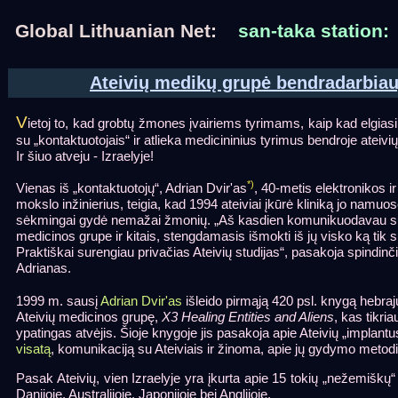
Global Lithuanian Net:
san-taka station:
Ateivių medikų grupė bendradarbiau
V
ietoj to, kad grobtų žmones įvairiems tyrimams, kaip kad elgias
su „kontaktuotojais“ ir atlieka medicininius tyrimus bendroje ateiv
Ir šiuo atveju - Izraelyje!
*)
Vienas iš „kontaktuotojų“, Adrian Dvir'as
, 40-metis elektronikos i
mokslo inžinierius, teigia, kad 1994 ateiviai įkūrė kliniką jo namuose
sėkmingai gydė nemažai žmonių. „Aš kasdien komunikuodavau su
medicinos grupe ir kitais, stengdamasis išmokti iš jų visko ką tik 
Praktiškai surengiau privačias Ateivių studijas“, pasakoja spindinč
Adrianas.
1999 m. sausį
Adrian Dvir'as
išleido pirmąją 420 psl. knygą hebraj
Ateivių medicinos grupę,
X3 Healing Entities and Aliens
, kas tikria
ypatingas atvėjis. Šioje knygoje jis pasakoja apie Ateivių „implantu
visatą
, komunikaciją su Ateiviais ir žinoma, apie jų gydymo metod
Pasak Ateivių, vien Izraelyje yra įkurta apie 15 tokių „nežemiškų“ k
Danijoje, Australijoje, Japonijoje bei Anglijoje.