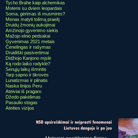
Tycho Brahe kaip alchemikas
Moteris su dviem leopardais
Soma, gėrimas iš musmirės?
Menas matyti tolimą praeitį
Druidų žmonių aukojimai
Amžinojo gyvenimo siekis
Mažojo elnio pėdsakai
Gyvenimas 2021 metais
Čenelingas ir rašymas
Druidiški pasivertimai
Didžiojo Kanjono mįslė
Ką rodo laiko rodyklė?
Senųjų laikų išmintis
Tarp sapno ir tikrovės
Lunatizmas ir pilnatis
Naska linijos Peru
Ateiviai iš pragaro
Džedo pakėlimas
Pasaulio stogas
Ateities vizijos