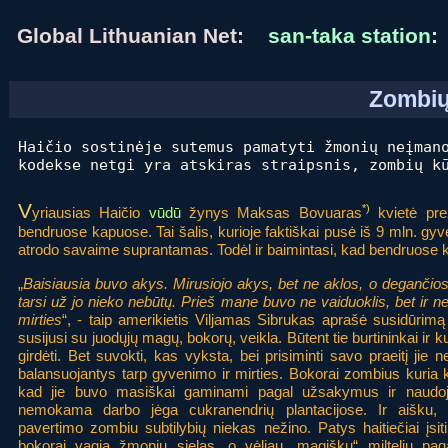
Global Lithuanian Net:
san-taka station:
Zombių
Haičio sostinėje sutemus pamatyti žmonių neįman
kodekse netgi yra atskiras straipsnis, zombių k
V
*)
yriausias Haičio
vūdū
žynys Maksas Bovuaras
kvietė pre
bendruose kapuose. Tai šalis, kurioje faktiškai pusė iš 9 mln. gyve
atrodo savaime suprantamas. Todėl ir baimintasi, kad bendruose kapu
„
Baisiausia buvo akys. Mirusiojo akys, bet ne aklos, o degančios
tarsi už jo nieko nebūtų. Prieš mane buvo ne vaiduoklis, bet ir ne
mirties
“, - taip amerikietis Viljamas Sibrukas aprašė susidūrimą s
susijusi su juodųjų magų, bokorų, veikla. Būtent tie burtininkai ir k
girdėti. Bet suvokti, kas vyksta, bei prisiminti savo praeitį jie n
balansuojantys tarp gyvenimo ir mirties. Bokorai zombius kuria
kad jie buvo masiškai gaminami pagal užsakymus ir naudoj
nemokama darbo jėga cukranendrių plantacijose. Ir aišku,
pavertimo zombiu subtilybių niekas nežino. Patys haitiečiai įsit
bokorai vagia žmonių sielas, o vėliau „magiškų“ miltelių pag