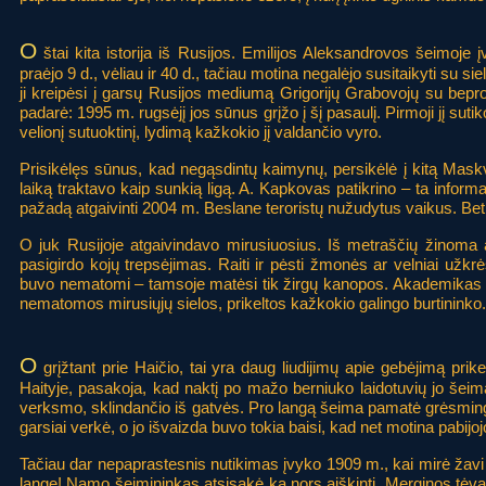
O
štai kita istorija iš Rusijos. Emilijos Aleksandrovos šeimoje į
praėjo 9 d., vėliau ir 40 d., tačiau motina negalėjo susitaikyti su si
ji kreipėsi į garsų Rusijos mediumą Grigorijų Grabovojų su bepr
padarė: 1995 m. rugsėjį jos sūnus grįžo į šį pasaulį. Pirmoji jį s
velionį sutuoktinį, lydimą kažkokio jį valdančio vyro.
Prisikėlęs sūnus, kad negąsdintų kaimynų, persikėlė į kitą Mask
laiką traktavo kaip sunkią ligą. A. Kapkovas patikrino – ta informaci
pažadą atgaivinti 2004 m. Beslane teroristų nužudytus vaikus. Bet 
O juk Rusijoje atgaivindavo mirusiuosius. Iš metraščių žinoma
pasigirdo kojų trepsėjimas. Raiti ir pėsti žmonės ar velniai užkr
buvo nematomi – tamsoje matėsi tik žirgų kanopos. Akademikas B
nematomos mirusiųjų sielos, prikeltos kažkokio galingo burtininko.
O
grįžtant prie Haičio, tai yra daug liudijimų apie gebėjimą prik
Haityje, pasakoja, kad naktį po mažo berniuko laidotuvių jo šeim
verksmo, sklindančio iš gatvės. Pro langą šeima pamatė grėsmingą 
garsiai verkė, o jo išvaizda buvo tokia baisi, kad net motina pabijo
Tačiau dar nepaprastesnis nutikimas įvyko 1909 m., kai mirė žav
lange! Namo šeimininkas atsisakė ką nors aiškinti. Merginos tėvas 