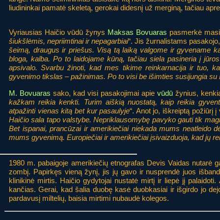
liudininkai pamatė skeletą, gerokai didesnį už merginą, tačiau apre
Vyriausias Haičio vūdū žynys
Maksas Bovuaras
pasmerkė masinį
šiukšlėmis, nepriimtinai ir nepagarbiai
“. Jis žurnalistams pasakojo,
šeimą, draugus ir priešus. Visą tą laiką valgome ir gyvename kart
bloga, kalba. Po to laidojame kūną, tačiau siela pasineria į jūro
apsivalo. Svarbu žinoti, kad mes tikime reinkarnacija ir tuo, 
gyvenimo tikslas – pažinimas. Po to visi be išimties susijungia su 
M. Bovuaras
sako, kad visi pasakojimai apie
vūdū
žynius, kenki
kažkam reikia kenkti. Turim aiškią nuostatą, kaip reikia gyventi,
atpažinti vienas kitą bet kur pasaulyje
“. Anot jo, iškreiptą požiūr
Haičio sala tapo valstybe. Nepriklausomybę pavyko gauti tik mag
Bet ispanai, prancūzai ir amerikiečiai niekada mums neatleido d
mums gyvenimą. Europiečiai ir amerikiečiai įsivaizduoja, kad jų rel
1980 m. pabaigoje amerikiečių etnografas Devis Vaidas nutarė gau
zombį. Papirkęs vieną žynį, jis jų gavo ir nusprendė juos išbandyti
klinikinė mirtis. Haičio gydytojai nustatė mirtį ir liepė jį palaidot
kančias. Gerai, kad šalia duobę kasė duobkasiai ir išgirdo jo dejo
pardavusį miltelių, baisia mirtimi nubaudė kolegos.