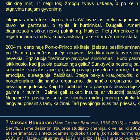
klinikinę mirtį. Ir netgi tokį žmogų žynys užkasa, o po kelių
atgaivina naujam gyvenimą.
Tikėjimas vūdū toks stiprus, kad JAV invazijos metu pagrindinis
buvo ne partizanai, o žyniai ir burtininkai. Daugeliui Amer
diagnozuoti visišką nervų pakrikimą. Haityje, Pietų Amerikoje ir
registruojamos mirtys, kurias aiškina prakeiksmu. Ar ne keista tai g
2004 m. centrinėje Port-o-Princo aikštėje, įžeistas besilinksmina
po 15 min. prancūzas gulėjo negyvas. Medikai konstatavo staigų v
neveikia. Egzistuoja "nežinomo pavojaus sindromas", kurio pasir
įsitikinusio, kad jį puola paslaptinga galia? Suaktyvėja neuronų b
sekundes signalas apie gręsiantį pavojų pasiekia sąmonę. Tai
emocijas, sureaguoja, žaibiškai. Staiga pakyla kraujospūdis, o
noradrenalino, didinančio organizmo, didinančio organizmo ja
nevalingus judesius. Kaip tik todėl netikėto pavojaus akivaizdoje
galima ir numirti. Baimė gali sukelti insultą ar visuotinį paraly
Neapibrėžto pavojaus sukeltas siaubas mirtiną agoniją sukelia k
lengviau priešintis tam, ką žinai. Tad pavojingiausias tas priešas, 
*)
Maksas Bovuaras
(
Max Gesner Beauvoir
, 1936-2015) – Haiči
Servitur
. š-me dešimtm. Niujorke studijavo chemiją, o vėliau iki 19
eksperimentavo sintezuodamas hydrokortisoną (kortizolio hormoną) i
1993 m.). Tačiau, mirus tėvui, 1973 m. grįžo į Haitį, kur tapo vūdū 