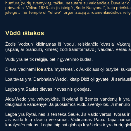
hunfūrą (vūdų šventyklą), tačiau nesutarė su valdančiąja Duvalier’
prievartos. Vėliau 1986-ais jis įsteigė „Bode Nasyonal“, kaip priešst
įsteigė „The Temple of Yehwe“, organizaciją afroamerikiečiškos reli
Vūdū ištakos
Žodis 'vodoun' kildinamas iš 'vodu', reiškiančio 'dvasia' Vakar
(ispanų ar prancūzų kilmės) žodį transformavo į 'vaudau'. Vėliau a
Vūdū yra ne tik religija, bet ir gyvenimo būdas.
Dievai vadinami
loa
arba 'mysteres', o Aukščiausioji būtybė, sukūr
Loa tėvas yra 'Danbhalah-Wedo', kitaip Didžioji gyvatė. Ji seniaus
Legba yra Saulės dievas ir dvasinis globėjas.
Aida-Wedo yra vaivorykštė, iškylanti iš žemės vandenų ir yra 
daugiausia vandenyje. Ja puošiamos vūdū šventyklos. Ji mėnulio
Legba yra Rytai, nes iš ten teka Saulė. Jis valdo vartus, tvoras ir 
Jis valdo kitų dvasių veiksmus. Vadinamas Papa. Tapatinamas
karalystės raktus. Legba taip pat globoja kryžkeles ir yra burtų glo