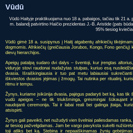
Vūdū
Vūdū Haityje praktikuojama nuo 18 a. pabaigos, tačiau tik 21 a. p
m. balandį patvirtino Haičio prezidentas J.-B. Aristide (pats bū
95% tiesiog kviečia
Vūdū gimė 18 a. susipynus į Haitį atgabentų afrikiečių tikėjima
dogmomis. Afrikiečių (greičiausia Jorubos, Kongo, Fono genčių) kal
dievų hierarchijos.
Apeigų patalpą sudaro dvi dalys – šventoji, kur įrengtas altorius,
viduryje stovi raudonai nudažytas stulpas, kuriuo esą nusileidži
dvasia. Išraiškingiausia ir tuo pat metu labiausiai sukrečiant
iškviestos dvasios įėjimas į žmogų. Tai nutinka per ritualinį, kuri
ritmu ir tempu.
Žynys, kuriame įsikūnija dvasia, pajėgus padaryti bet ką, kas tik 
vudū apeigos – ne tik triukšminga, grėsmingai šūkaujant ir
naudojanti ceremonija. Tai ir labai reali bei galinga įtaiga, kuriai
atsispirti.
Žynys gali paveikti, net nužudyti vien švelniai paliesdamas ranka
ar tiesiog pažvelgdamas. Jam be vargo pavyksta sukelti nužiūrėtai
toji atliks bet ką. Stebina ir nepaaiškinamas žynių gebėjima