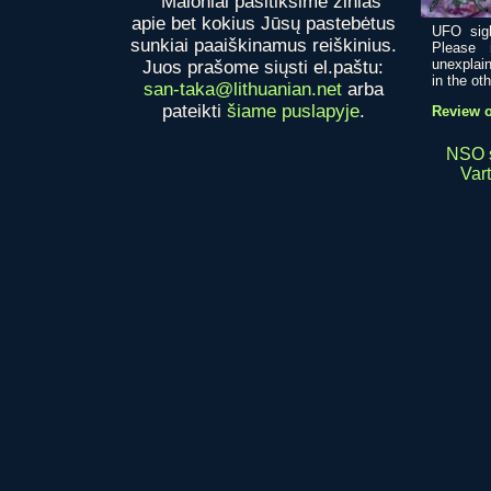
Maloniai pasitiksime žinias
apie bet kokius Jūsų pastebėtus
UFO sigh
sunkiai paaiškinamus reiškinius.
Please 
unexplain
Juos prašome siųsti el.paštu:
in the oth
san-taka@lithuanian.net
arba
pateikti
šiame puslapyje
.
Review o
NSO sk
Vart