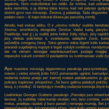
atgaivina. Nors mokslininkai tuo netiki. Jie tvirtina, kad veikiam
auka nemiršta, o ją ištinka tokia koma, kad net patyręs gydytoj
atskirti gyvo nuo mirusiojo. Žinoma, jį palaidoja. Tada deguonie
padaro savo – iš kapo bokorai iškasa jau paruoštą zombį.
Atrodo, kad viskas aišku. O ir „virsmo miltelių“ sudėtis bendrai
žinoma: amerikiečių etnografui Devisui Vaidui kartą pavyko 
Paaiškėjo, kad jį į jų sudėtį įeina kelios žolių rūšys, jūrų rupūžė,
jūrų sliekas polichetas ir, svarbiausia, adatpilvė žuvis, kuri
pažeidžia smegenų žievę. Tokio gėrimo reikia išgerti kelis kartus
prarandi sugebėjimą mąstyti ir tegali vykdyti svetimus nurodymus
dar nė vienam tiesiogiai nepriklausančiam juodajai magijai
nepavyko sukurti zombio! O paslaptimis su svetimaisiais vūdū žyni
A
pie masinius mirusiųjų atgaivinimus pasakoja para-tyrinėtoj
miesto į vietinį ežerėlį įkrito NSO primenantis ugninis kamuolys. 
nedarnia kolona praėjo per kaimelį matant paklaikusiems jo gyv
policijos kapitonas prisipažino: „Tai buvo galima palaikyti pokštu,
tiesą, o į mistiką“. Iš tardytojų ir medikų sudaryta komisija ištyrė ka
Liudininkas Georges Graberis pasakojo: „Pamatęs juos einančius į 
lavonai. Jų sudūlėję rūbai karojo skutais; visi, tarsi zombiai, su
metus, pradėjau raudoti: ji buvo panaši į nerangią mumiją. Bet ji
paprasčiausiai ėjo, kol nepasiekė ežero, į kurį įkrito ugninis kamuo