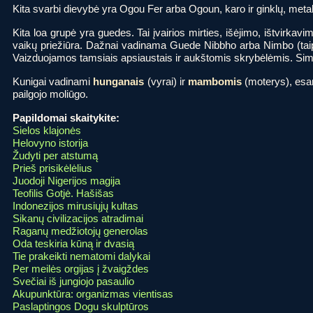
Kita svarbi dievybė yra Ogou Fer arba Ogoun, karo ir ginklų, metal
Kita loa grupė yra guedes. Tai įvairios mirties, išėjimo, ištvirka
vaikų priežiūra. Dažnai vadinama Guede Nibbho arba Nimbo (taipo
Vaizduojamos tamsiais apsiaustais ir aukštomis skrybėlėmis. Simboli
Kunigai vadinami
hunganais
(vyrai) ir
mambomis
(moterys), esan
pailgojo moliūgo.
Papildomai skaitykite:
Sielos klajonės
Helovyno istorija
Žudyti per atstumą
Prieš prisikėlėlius
Juodoji Nigerijos magija
Teofilis Gotjė. Hašišas
Indonezijos mirusiųjų kultas
Sikanų civilizacijos atradimai
Raganų medžiotojų generolas
Oda teskiria kūną ir dvasią
Tie prakeikti nematomi dalykai
Per meilės orgijas į žvaigždes
Svečiai iš jungiojo pasaulio
Akupunktūra: organizmas vientisas
Paslaptingos Dogu skulptūros