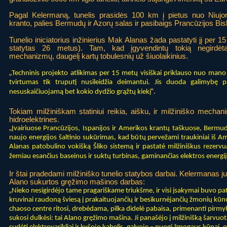
Pagal Kelermaną, tunelis prasidės 100 km į pietus nuo Niujo
kranto, palies Bermudų ir Azorų salas ir pasibaigs Prancūzijos Bis
Tunelio iniciatorius inžinierius Mak Alanas žada pastatyti jį per 15 
statytas 26 metus). Tam, kad įgyvendintų tokią negirdė
mechanizmų, daugelį kartų tobulesnių už šiuolaikinius.
„
Techninis projekto atlikimas per 15 metų visiškai priklauso nuo mano 
tvirtumas tik truputį nusileidžia deimantui. Jis duoda galimybę pra
“.
nesuskaičiuojamą bet kokio dydžio grąžtų kiekį
Tokiam milžiniškam statiniui reikia, aišku, ir milžiniško mecha
hidroelektrines.
„
Įvairiuose Prancūzijos, Ispanijos ir Amerikos krantų taškuose, Bermudų
naujo energijos šaltinio sukūrimas, kad būtų pervežami traukiniai iš Am
Alanas patobulino vokišką Šliko sistemą ir pastatė milžiniškus rezervu
žemiau esančius baseinus ir suktų turbinas, gaminančias elektros energij
Ir štai pradedami milžiniško tunelio statybos darbai. Kelermanas 
Alano sukurtos gręžimo mašinos darbas:
„
Nieko nesigirdėjo tame pragariškame triukšme, ir visi įsakymai buvo pateik
kruvinai raudoną šviesą į prakaituojančių ir besikurnėjančių žmonių kūn
chaoso centre
ritosi, drebėdama, pilka didelė pabaisa, primenanti pirmyk
sukosi dulkėsi: tai Alano gręžimo mašina. Ji panašėjo į milžinišką šarvuotą