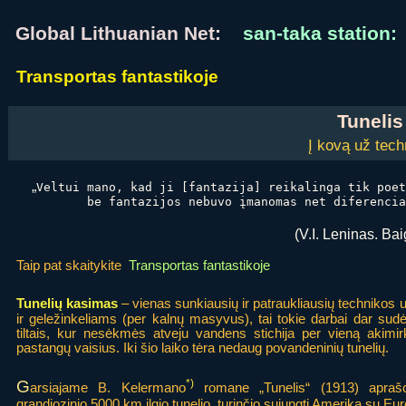
Global Lithuanian Net:
san-taka station:
Transportas fantastikoje
Tunelis
Į kovą už tech
„
Veltui mano, kad ji [fantazija] reikalinga tik poe
be fantazijos nebuvo įmanomas net diferencia
(V.I. Leninas. B
Taip pat skaitykite
Transportas fantastikoje
Tunelių kasimas
– vienas sunkiausių ir patraukliausių technikos 
ir geležinkeliams (per kalnų masyvus), tai tokie darbai dar sud
tiltais, kur nesėkmės atveju vandens stichija per vieną akimirk
pastangų vaisius. Iki šio laiko tėra nedaug povandeninių tunelių.
G
*)
arsiajame B. Kelermano
romane „Tunelis“ (1913) apraš
grandiozinio 5000 km ilgio tunelio, turinčio sujungti Ameriką su Eur