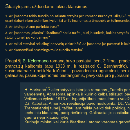
S
kaitytojams užduodame tokius klausimus:
1. Ar įmanoma tokio tunelio po Atlantu statyba per romane nurodytą laiką (26 m
esant dabartiniam technikos lygiui, tai ar jis įmanomas artimesnėje ar tolimesnėje 
2. Ar teisinga Alano parinkta trasa?
3. Ar įmanomas „Alanito” išradimas? Kokia turėtų būti jo sudėtis, kokios savybės ir
statant tunelį po vandenynu?
4. Ar tokiai statybai reikalingi potvynių elektrinės? Ar įmanoma jas pastatyti ir kai
5. Ar ekonomiškai prasminga tokio tunelio statyba?
P
agal šį
B. Kelermano
romaną buvo pastatyti bent 3 filmai, praded
prancūzų kalbomis (abu 1933 m. ir režisuoti C. Bernhardt’o), 
susiduriama su netikėta kliūtimi – povandeniniu ugnikalniu, per di
galiausiai, pasiaukojamomis pastangomis, pavyksta pro jį „prasimu
**)
H. Harisono
alternatyvios istorijos romanas „Tunelis pe
vandenyną. Aprašoma aplinka ir kūrinio kalba stilizuoti pag
Veiksmas vyksta 1973 m. Ispanija likusi musulmonų valdžio
Dž. Kabotas. Amerikos revoliucija buvo nuslopinta, Dž. Vaš
Transatlantinį tunelį, tačiau jam reikia įveikti tiek politi
techninių klausimų, pasipriešinimą. Galiausiai jis susitaik
gauna nepriklausomybę.
Kūrinyje minimi kai kurie išradimai: atomo varomas garvež