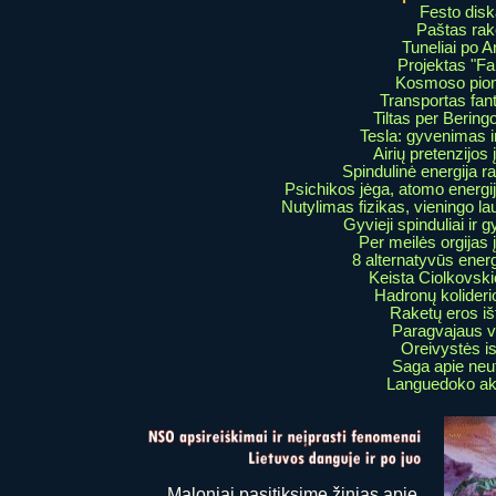
Festo dis
Paštas rak
Tuneliai po A
Projektas "Fa
Kosmoso pion
Transportas fant
Tiltas per Bering
Tesla: gyvenimas i
Airių pretenzijos
Spindulinė energija r
Psichikos jėga, atomo energij
Nutylimas fizikas, vieningo la
Gyvieji spinduliai ir 
Per meilės orgijas 
8 alternatyvūs energi
Keista Ciolkovskio
Hadronų kolideri
Raketų eros i
Paragvajaus vi
Oreivystės is
Saga apie neu
Languedoko a
Maloniai pasitiksime žinias apie