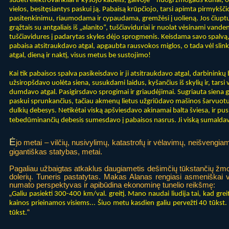
sudėti elektrovarikliai ir kyšojo kabelis, galvoje – nuogi žmogaus kūnai, o
vielos, besitęsiantys paskui ją. Pabaisą krūpčiojo, tarsi apimta pirmykščio
pasitenkinimu, riaumodama ir cypaudama, gremžėsi į uolieną. Jos čiuptu
grąžtais su antgaliais iš „alanito“, tuščiaviduriai ir nuolat vėsinami vanden
tuščiavidures į padarytas skyles dėjo sprogmenis. Keisdama savo spalvą, t
pabaisa atsitraukdavo atgal, apgaubta rausvokos miglos, o tada vėl slinko
atgal, dieną ir naktį, visus metus be sustojimo!
Kai tik pabaisos spalva pasikeisdavo ir ji atsitraukdavo atgal, darbininkų 
užsiropšdavo uolėta siena, susukdami laidus, kyšančius iš skylių ir, tarsi 
dumdavo atgal. Pasigirsdavo sprogimai ir griaudėjimai. Sugriauta siena 
paskui sprunkančius, tačiau akmenų lietus užgriūdavo mašinos šarvuotu
dulkių debesys. Netikėtai viską apšviesdavo akinamai balta šviesa, ir p
tebedūminančių debesis sumesdavo į pabaisos nasrus. Ji viską sumaldavo 
Ė
jo metai – vilčių, nusivylimų, katastrofų ir vėlavimų, neišvengia
gigantiškas statybas, metai.
Pagaliau užbaigtas atkaklus daugiametis dešimčių tūkstančių žmo
dolerių. Tuneris pastatytas. Makas Alanas rengiasi asmeniškai va
numato perspektyvas ir apibūdina ekonominę tunelio reikšmę:
„
Galiu pasiekti 300-400 km/val. greitį. Mano naudai liudija tai, kad greita
kainos prieinamos visiems... Šiuo metu kasdien galiu pervežti 40 tūkst. 
“
tūkst.