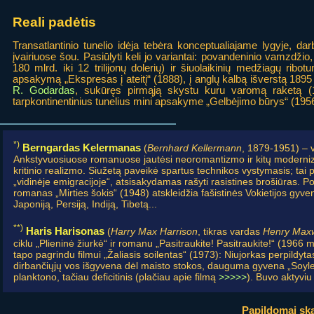
Reali padėtis
Transatlantinio tunelio idėja tebėra konceptualiajame lygyje, da
įvairiuose šou. Pasiūlyti keli jo variantai: povandeninio vamzdžio
180 mlrd. iki 12 trilijonų dolerių) ir šiuolaikinių medžiagų ribo
apsakymą „Ekspresas į ateitį“ (1888), į anglų kalbą išverstą 1895
R. Godardas
, sukūręs pirmąją skystu kuru varomą raketą (19
tarpkontinentinius tunelius mini apsakyme „Gelbėjimo būrys“ (1956
*)
Berngardas Kelermanas
(
Bernhard Kellermann
, 1879-1951) – v
Ankstyvuosiuose romanuose jautėsi neoromantizmo ir kitų modernizmo
kritinio realizmo. Siužetą paveikė spartus technikos vystymasis; tai p
„vidinėje emigracijoje“, atsisakydamas rašyti rasistines brošiūras. P
romanas „Mirties šokis“ (1948) atskleidžia fašistinės Vokietijos gy
Japoniją, Persiją, Indiją, Tibetą...
**)
Haris Harisonas
(
Harry Max Harrison
, tikras vardas
Henry Max
ciklu „Plieninė žiurkė“ ir romanu „Pasitraukite! Pasitraukite!“ (1966 m
tapo pagrindu filmui „Žaliasis soilentas“ (1973): Niujorkas perpild
dirbančiųjų vos išgyvena dėl maisto stokos, dauguma gyvena „Soylent“
planktono, tačiau deficitinis (plačiau apie filmą
>>>>>
). Buvo aktyvi
Papildomai ska