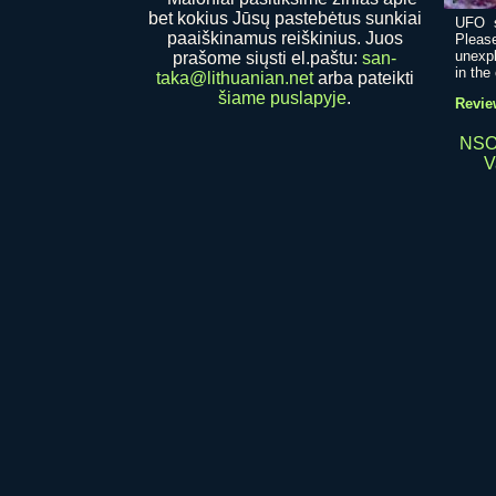
bet kokius Jūsų pastebėtus sunkiai
UFO s
paaiškinamus reiškinius. Juos
Pleas
unexpl
prašome siųsti el.paštu:
san-
in the 
taka@lithuanian.net
arba pateikti
šiame puslapyje
.
Revie
NSO.
V