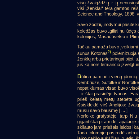
visų žvaigždžių ir jų nenusiųst
visi „ženklai“ tėra gamtos rei
Science and Theology, 1898, vo
Savo žodžių įrodymui pasitelk
koledžas buvo „giliai nuliūdęs
kolonijos, Masačūsetso ir Plimu
Tačiau pamažu buvo įveikiami d
2)
sūnus Kotonas
polemizuoja s
ženklų arba prietaringai bijoti 
jūs ką nors lemiančio įžvelgtu
B
ūtina paminėti vieną įdomią 
Kembridže, Sufolke ir Norfolk
nepatiklumas visad buvo viso
– ir štai prasidėjo tvanas. F
prieš keletą metų stebėta ug
išsiskleidė virš Anglijos; žva
mūsų savo bausmę [ ... ]
Norfolko grafystėje, tarp Niu
gigantiška piramidė; apačioje 
skliauto jam priešais leidosi ka
Tada tolumoje pasirodė antroji 
laiko pakilo aukščiau, o ietis,