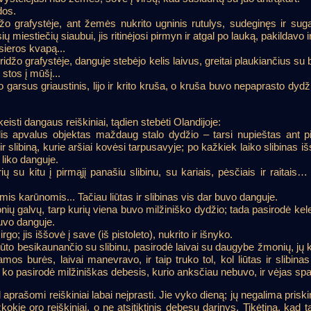
dos.
o grafystėje, ant žemės nukrito ugninis rutulys, sudeginęs ir sug
ių miestiečių siaubui, jis ritinėjosi pirmyn ir atgal po lauką, pakildavo 
sieros kvapą...
žo grafystėje, danguje stebėjo kelis laivus, greitai plaukiančius su
 stos į mūšį...
o garsus griaustinis, lijo ir krito kruša, o kruša buvo nepaprasto dydži
sti dangaus reiškiniai, tądien stebėti Olandijoje:
lis apvalus objektas maždaug stalo dydžio – tarsi nupieštas ant pi
ir slibiną, kurie aršiai kovėsi tarpusavyje; po kažkiek laiko slibinas i
 liko danguje.
 su kitu į pirmąjį panašiu slibinu, su kariais, pėsčiais ir raitais… 
imis karūnomis... Tačiau liūtas ir slibinas vis dar buvo danguje.
ų galvų, tarp kurių viena buvo milžiniško dydžio; tada pasirodė kele
buvo danguje.
o; jis iššovė į save (iš pistoleto), nukrito ir išnyko.
 liūto besikaunančio su slibinu, pasirodė laivai su daugybe žmonių, j
os burės, laivai manevravo, ir taip truko tol, kol liūtas ir slibina
 ko pasirodė milžiniškas debesis, kurio anksčiau nebuvo, ir vėjas spar
d aprašomi reiškiniai labai neįprasti. Jie vyko dieną; jų negalima prisk
žkokie oro reiškiniai, o ne atsitiktinis debesų darinys. Tikėtina, kad 