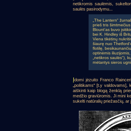
netikromis saulėmis, sukelto
saulės pasirodymu...
„The Lantern“ žurnal
prieš tris šimtmečiu
Blount‘as buvo įsitik
bei K. Hindley iš Bri
Viena tikėtinų nukrit
šiaurę nuo Thetford‘
flotilę, besikaunanči
optinėmis iliuzijomis
„netikros saulės“), k
mėtantys sieros ugni
Į
domi jėzuito Franco Raincer
„politikams“ [t.y valdovams], k
aiškinti kaip blogą ženklą prie
medžio graviūromis. Ji mini kel
sukelti natūralių priežasčių, ar