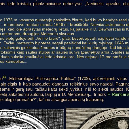
mis ledo kristalų plunksniniuose debesyse. „Nedidelis apvalus obj
o 1975 m. vasaros numeryje paskelbta žinutė, kad buvo bandyta rasti m
s – ir tam buvo remtasi minėta 1646 m. brošiūrėle. Norvičo astronomų dr
inęs, kad joje aprašytas meteorų lietus, ką palaikė ir D. Dewhurst‘as iš
tų astronomų draugijos Meteoritų skyriaus.
imo vietų galėjo būti „Velnio taurė“, plati, beveik apvali, užpildyta vande
o. Tačiau meteorito hipotezė negali paaiškinti kai kurių mįslingų 1646 
us kalavijais ginkluotus žmones ir būgnų dundėjimą danguje. Tad kitos teo
, tokiomis kaip saulės stulpai ar saulės šunys (
parhelijus
arba „Saulės au
uriuos sukelia smulkučiai ledo kristalai ore. Nes nejaugi 17-me amžiuje 
es kamuolius...
4)
io
„Meteorologia Philosophico-Politica“ (1709), apžvelgianti visus
aip elgtis ir kaip panaudoti dangaus reiškinius savo naudai. Pagrindi
šams ir gerą sau, tačiau kaltu sekti įvykius ir iš to siekti naudos. K
etą ankstesnių autorių, tarp jų ir D. Menzeliusą... Ir nors
F. Rainceri
 jei blogio pranašai?“, tačiau atsargiai apeina šį klausimą.