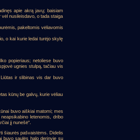
adinęs apie akrą javų; baisiam
ir vėl nusileisdavo, o tada staiga
 burėmis, pakeltomis vėliavomis
o, o kai kurie ledai turėjo skylę
lko popieriaus; netoliese buvo
šspjovė ugnies stulpą, tačiau vis
Liūtas ir slibinas vis dar buvo
tas kūnų be galvų, kurie vėliau
ų kūnai buvo aiškiai matomi; mes
s neapsikabino letenomis, dribo
čiai jį nunešė“.
irti šiaurės pašvaistėms. Didelis
tai buvo saulės halo derinyje su