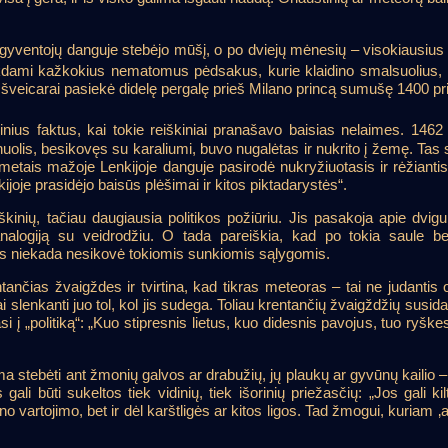
gyventojų danguje stebėjo mūšį, o po dviejų mėnesių – visokiausius kr
ikdami kažkokius nematomus pėdsakus, kurie klaidino smalsuolius, 
 šveicarai pasiekė didelę pergalę prieš Milano princą sumušę 1400 prie
inius faktus, kai tokie reiškiniai pranašavo baisias nelaimes. 14
uolis, besikovęs su karaliumi, buvo nugalėtas ir nukrito į žemę. Tas 
s metais mažoje Lenkijoje danguje pasirodė nukryžiuotasis ir rėžiant
oje prasidėjo baisūs plėšimai ir kitos piktadarystės“.
inių, tačiau daugiausia politikos požiūriu. Jis pasakoja apie dvigu
alogiją su veidrodžiu. O tada pareiškia, kad po tokia saule bes
jis niekada nesikovė tokiomis sunkiomis sąlygomis.
ntančias žvaigždes ir tvirtina, kad tikras meteoras – tai ne judantis
iai slenkanti juo tol, kol jis sudega. Toliau krentančių žvaigždžių sus
si į „politiką“: „Kuo stipresnis lietus, kuo didesnis pavojus, tuo ryšk
ma stebėti ant žmonių galvos ar drabužių, jų plaukų ar gyvūnų kailio – nė
gali būti sukeltos tiek vidinių, tiek išorinių priežasčių: „Jos gali ki
 vartojimo, bet ir dėl karštligės ar kitos ligos. Tad žmogui, kuriam ‚ak