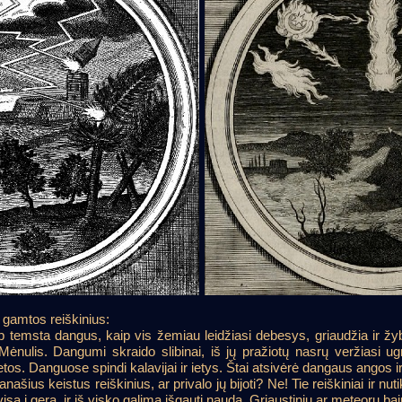
s gamtos reiškinius:
 temsta dangus, kaip vis žemiau leidžiasi debesys, griaudžia ir žyb
ėnulis. Dangumi skraido slibinai, iš jų pražiotų nasrų veržiasi ug
tos. Danguose spindi kalavijai ir ietys. Štai atsivėrė dangaus angos i
šius keistus reiškinius, ar privalo jų bijoti? Ne! Tie reiškiniai ir nu
sa į gera, ir iš visko galima išgauti naudą. Griaustinių ar meteorų ba