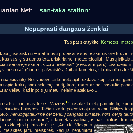
huanian Net:
san-taka station:
Nepaprasti dangaus ženklai
Taip pat skaitykite
Kometos, meteora
kiau jį išsiaiškinti – mat mūsų protėviai visus reiškinius ore krovė 
a, kas susiję su atmosfera, priskiriame „meteorologijai“. Mūsų laikai
čiau senovėje skirta tik „oro meteorai“ (viesulai ir pan.), „vandens me
intys meteorai“ (šiaurės pašvaistės, žaibai, kometos, skraidančios lėkšt
i neapsišvietę. Net vadovėliai kometą apibrėždavo kaip „žemės garus
iau apie kokią nors nelaimę: mirtį, karą, marą ar net pasaulio pabai
au ar vėliau, kad ir po trijų metų, nelaimė ateidavo...
1)
ūsetse puritonas Inkris Mazeris
pasakė keletą pamokslų, kuriuos
ia visokias baisybes. Tačiau kartu polemizuoja su vienu Biblijos teigin
kelio, nenuogąstaukime dėl ženklų dangaus skliaute, nors dėl jų tauto
angus siunčia pasauliui“, o kometas vadina „aštriais peiliais, kuriu
ę užkietėjusių nusidėjėlių“: „Ar tik
Viešpats
 melskitės jam, melskitės, kad jis nenurinktų