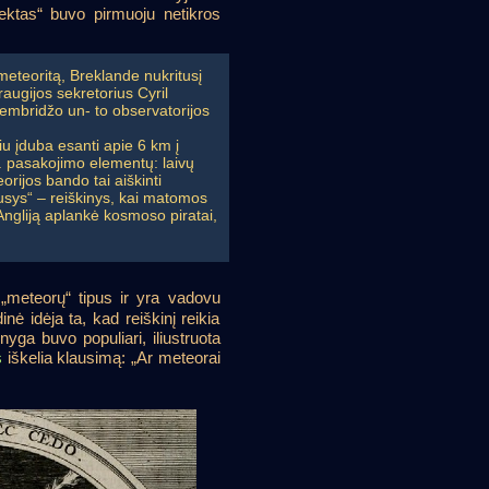
ektas“ buvo pirmuoju netikros
eteoritą, Breklande nukritusį
augijos sekretorius Cyril
 Kembridžo un- to observatorijos
niu įduba esanti apie 6 km į
m. pasakojimo elementų: laivų
rijos bando tai aiškinti
sys“ – reiškinys, kai matomos
Angliją aplankė kosmoso piratai,
 „meteorų“ tipus ir yra vadovu
nė idėja ta, kad reiškinį reikia
nyga buvo populiari, iliustruota
s
iškelia klausimą: „Ar meteorai