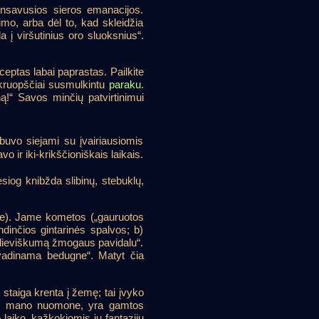
densavusios sieros emanacijos.
jimo, arba dėl to, kad skleidžia
 į viršutinius oro sluoksnius“.
eceptas labai paprastas. Pailkite
e kruopščiai susmulkintu
paraku
.
ną!“ Savos minčių patvirtinimui
buvo siejami su įvairiausiomis
 ir iki-krikščioniškais laikais.
esiog knibžda slibinų, stebuklų,
.e). Jame kometos („gauruotos
indinčios gintarinės spalvos; b)
ja dieviškumą žmogaus pavidalu“.
 vadinama bedugne“. Matyt čia
 staiga krenta į žemę; tai įvyko
 tai, mano nuomone, yra gamtos
ie laiko, kažkokiomis jų fantazijų