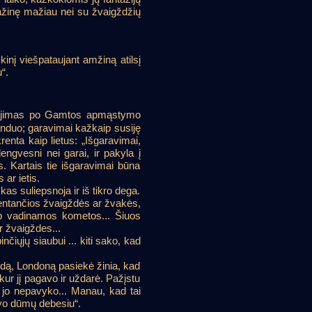
pažinę mažiau nei su žvaigždžių
inį viešpataujant amžiną atilsį
“.
iojimas po Gamtos apmąstymo
vanduo; garavimai kažkaip susiję
enta kaip lietus: „Išgaravimai,
lengvesni nei garai, ir pakyla į
s. Kartais tie išgaravimai būna
ar ietis.
as suliepsnoja ir iš tikro dega.
 krentančios žvaigždės ar žvakės,
taip vadinamos kometos... Šiuos
ir žvaigždes...
nčiųjų siaubui ... kiti sako, kad
dą, Londoną pasiekė žinia, kad
kur jį pagavo ir uždarė. Pažįstu
ti jo nepavyko... Manau, kad tai
buvo dūmų debesiu“.