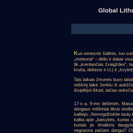
Global Lit
K
uo senesnis šaltinis, tuo sun
„meteorai“ – dėlto ir dabar vis
tik „krentančias žvaigždes“, ta
kruša, debesis ir t.t.) ir „švyt
Tais laikais žmonės buvo laba
reiškinį laikė ženklu iš aukšč
išsipildyti iškart, tačiau anksči
17-o a. 9-me dešimtm. Masač
dangaus reiškiniai tikrai skelb
kalbėjo: ‚Nemėgdžiokite tautų 
kalba apie „baisybes, kurias d
kuriais jis išnaikins daugyb
negrasina pačiam dangui? Oi,