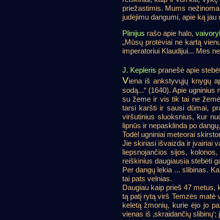
priežastimis. Mums nežinoma tų
judėjimu dangumi, apie ką jau m
Plinijus
rašo apie halo,
vaivory
„Mūsų protėviai ne kartą vienu
imperatoriui Klaudijui... Mes n
J. Kepleris
pranešė apie stebėt
V
iena iš ankstyvųjų knygų ap
sodą...“ (1640). Apie ugninius 
su žeme ir vis tik tai ne žemė
tarsi karšti ir sausi dūmai, pr
viršutinius sluoksnius, kur nu
lipnūs ir nepasklinda po dangų,
Todėl ugniniai meteorai skirsto
Jie skiriasi išvaizda ir įvairi
liepsnojančios sijos, kolonos,
reiškinius daugiausia stebėti ga
Per dangų lekia ... slibinas. Ka
tai pats velnias.
Daugiau kaip prieš 47 metus, 
tą patį rytą virš Temzės matė v
keletą žmonių, kurie ėjo jo pa
vienas iš ‚skraidančių slibinų‘;