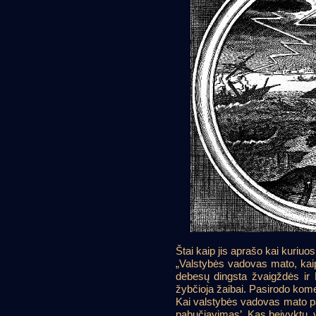
Štai kaip jis aprašo kai kuriuo
„Valstybės vadovas mato, kaip
debesų dingsta žvaigždės ir M
žybčioja žaibai. Pasirodo kome
Kai valstybės vadovas mato pana
pabučiavimas’. Kas beįvyktų, vi