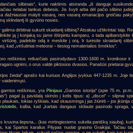
idančiais slibinais“, kurie naktimis atsiranda „iš danguje susikon
 tačiau nelabai tankus debesis. Jis švyti arba dėl pačio slibino judė
ma dažniausiai matyti vasarą, nes vasarą emanacijos greičiau pakyla
mą sklindantį iš gyvūno nosies.
 galima dirbtinai sukurti skaidantį slibiną? Atsakau užtikrintai: taip. R
dinkite ją į konjaką su jame ištirpintu kamparu, o tada apibarstykit
viršūnę, padekite odą ir meskite į orą. Ir turėsite skraidantį slibi
sį, kad „viršutiniai meteorai – tiesiog nematerialios šmėklos“.
oro reiškinius retkarčiais pasirodydavo 1300-1600 m. kronikose ir 
garo ugnimi, o orus valdė piktosios dvasios. Panašūs prietarai gyvavo
rijos žiedai“ aprašo kai kuriuos Anglijos įvykius 447-1235 m. Joje ti
r vaidenimųsi.
u gamtos reiškinius, yra
Plinijaus
„Gamtos istorija“ (apie 75 m. pr.m
s“) pagal jų pavidalą skirsto į kelis tipus: a) „discei“ – silpnai sp
s plaukais, tokias ryškiais, kad skausminga į jas žiūrėti – jos įkūni
ristotelis
, kalba, kad „kartais dangaus skliaute pasirodo spraga,
s kruvina liepsna... (kas mirtingiesiems sukelia panišką siaubą), kuri
is, kai Spartos karalius Pilypas nuolat grasino Graikijai. Tačiau
ykę tam tikrais laikais, sukurti pačios gamtos, o ne sukelti, kaip kai kur