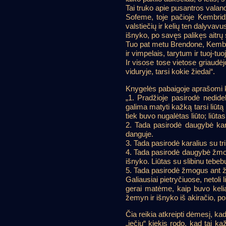
Tai truko apie pusantros valan
Sofeme, toje pačioje Kembridž
valstiečių ir kelių ten dalyvavus
išnyko, po savęs palikęs aitrų 
Tuo pat metu Brendone, Kembrid
ir vimpelais, tarytum ir tuoj-tuoj
Ir visose tose vietose griaudėj
viduryje, tarsi kokie žiedai“.
Knygelės pabaigoje aprašomi kei
„1. Pradžioje pasirodė nedide
galima matyti kažką tarsi liūtą 
tiek buvo nugalėtas liūto; liūtas
2. Tada pasirodė daugybė karių
danguje.
3. Tada pasirodė karalius su tr
4. Tada pasirodė daugybė žmoni
išnyko. Liūtas su slibinu tebe
5. Tada pasirodė žmogus ant žirg
Galiausiai pietryčiuose, netoli
gerai matėme, kaip buvo keliam
žemyn ir išnyko iš akiračio, po
Čia reikia atkreipti dėmesį, ka
„iečių“ kiekis rodo, kad tai ka