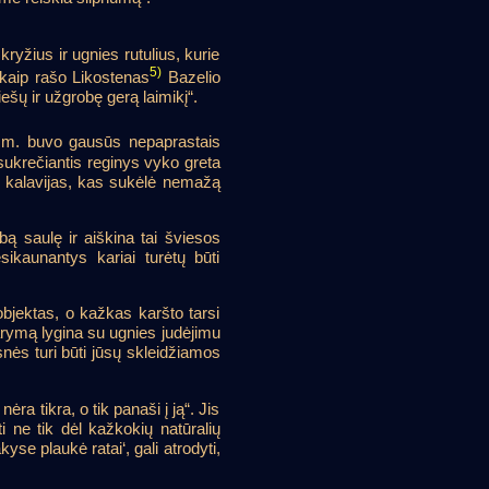
yžius ir ugnies rutulius, kurie
5)
kaip rašo Likostenas
Bazelio
šų ir užgrobę gerą laimikį“.
62 m. buvo gausūs nepaprastais
sukrečiantis reginys vyko greta
is kalavijas, kas sukėlė nemažą
bą saulę ir aiškina tai šviesos
ikaunantys kariai turėtų būti
 objektas, o kažkas karšto tarsi
idarymą lygina su ugnies judėjimu
esnės turi būti jūsų skleidžiamos
ra tikra, o tik panaši į ją“. Jis
lti ne tik dėl kažkokių natūralių
yse plaukė ratai‘, gali atrodyti,