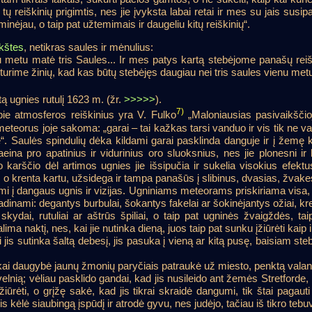
 reiškinių prigimtis, nes jie įvyksta labai retai ir mes su jais susi
inėjau, o taip pat užtemimais ir daugeliu kitų reiškinių“.
kštes
, netikras saules ir mėnulius:
 metu matė tris Saules... Ir mes patys kartą stebėjome panašų reišk
eturime žinių, kad kas būtų stebėjęs daugiau nei tris saules vienu metu
ą ugnies rutulį 1623 m. (žr.
>>>>>
).
7)
ie atmosferos reiškinius yra V. Fulko
„Maloniausias pasivaikšč
meteorus joje sakoma: „garai – tai kažkas tarsi vanduo ir vis tik ne 
“. Saulės spindulių dėka kildami garai pasklinda danguje ir į žemę kr
aeina pro apatinius ir vidurinius oro sluoksnius, nes jie plonesni ir 
o karščio dėl artimos ugnies jie išsipučia ir sukelia visokius efektu
 o krenta kartu, užsidega ir tampa panašūs į slibinus, dvasias, žvakes 
mi į dangaus ugnis ir vizijas. Ugniniams meteorams priskiriama visa, k
ai vadinami: degantys burbulai, šokantys fakelai ar šokinėjantys ožiai,
 skydai, rutuliai ar aštrūs špiliai, o taip pat ugninės žvaigždės, 
lima naktį, nes, kai jie nutinka dieną, juos taip pat sunku įžiūrėti kaip 
i jis sutinka šaltą debesį, jis pasuka į vieną ar kitą pusę, baisiam stebi
kai daugybė jaunų žmonių paryčiais patraukė už miesto, penktą valan
elnią; vėliau pasklido gandai, kad jis nusileido ant žemės Stretforde, 
žiūrėti, o grįžę sakė, kad jis tikrai skraidė dangumi, tik štai pagau
 jis kėlė siaubingą įspūdį ir atrodė gyvu, nes judėjo, tačiau iš tikro te