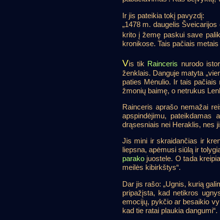
Ir jis pateikia tokį pavyzdį:
„1478 m. daugelis Šveicarijos 
krito į žemę paskui save pal
kronikose. Tais pačiais metais
V
is tik
Rainceris
nurodo istor
ženklais. Danguje matyta „vien
paties Mėnulio. Ir tais pačiai
žmonių baimę, o netrukus Lenkij
Rainceris aprašo nemažai reišk
apspindėjimu, pateikdamas an
drąsesniais nei Heraklis, nes 
Jis mini ir skraidančias ir kre
liepsna, apėmusi siūlą ir tolyg
parako
juostele. O tada kreipia
meilės kibirkštys“.
Dar jis rašo: „Ugnis, kurią gali
pripažįsta, kad netikros ugnys 
emocijų, pykčio ar besaikio vyno
kad tie ratai plaukia dangumi“.