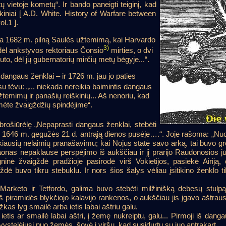
ų vietoje kometų“. Ir bando paneigti teiginį, kad
škiniai [ A.D. White. History of Warfare between
l.1 ].
ia 1682 m. pilną Saulės užtemimą, kai Harvardo
3)
 dėl ankstyvos rektoriaus Čonsio
mirties, o dvi
to, dėl jų gubernatorių mirčių metų bėgyje...“.
angaus ženklai – ir 1726 m. jau jo paties
u tėvu: „... niekada nereikia baimintis dangaus
užtemimų ir panašių reiškinių... Aš nenoriu, kad
mėte žvaigždžių spindėjime“.
brošiūrėlę „Nepaprasti dangaus ženklai, stebėti
e 1646 m. gegužės 21 d. antrąją dienos pusėje….“. Joje rašoma: „Nuo
kiausių nelaimių pranašavimu; kai Nojus statė savo arką, tai buvo
araonas nepaklausė perspėjimo iš aukščiau ir jį prarijo Raudonosios
ninė žvaigždė pradžioje pasirodė virš Vokietijos, pasiekė Airiją
igždė buvo tikru stebuklu. Ir nors šios šalys vėliau įsitikino ženklo
 Marketo ir Tetfordo, galima buvo stebėti milžinišką debesų stulpą,
iš piramidės blykčiojo kalavijo rankenos, o aukščiau jis įgavo aštrau
žkas lyg smailė arba ietis labai aštriu galu.
ietis ar smailė labai aštri, į žemę nukreiptu, galu... Pirmoji iš danga
 švystelėjusi nuo žemės, šovė į viršų, kad susidurtų su juo antrąkart.