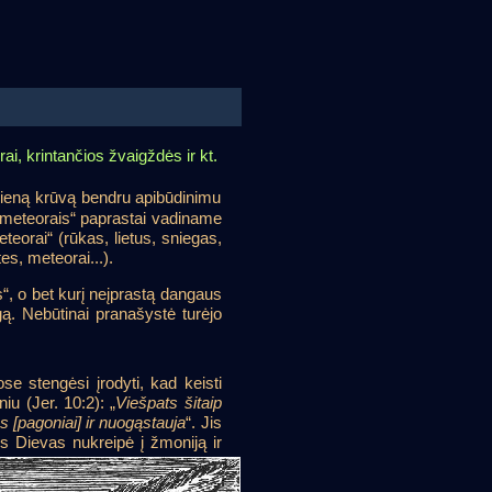
i, krintančios žvaigždės ir kt.
į vieną krūvą bendru apibūdinimu
s „meteorais“ paprastai vadiname
teorai“ (rūkas, lietus, sniegas,
es, meteorai...).
“, o bet kurį neįprastą dangaus
gą. Nebūtinai pranašystė turėjo
e stengėsi įrodyti, kad keisti
iu (Jer. 10:2): „
Viešpats šitaip
s [pagoniai] ir nuogąstauja
“. Jis
os Dievas nukreipė į žmoniją ir