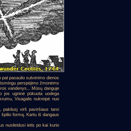
 pat pasaulio sutvėrimo dienos
 grėsmingu perspėjimo žmonėms
 jūros vandenys... Mūsų danguje
, o jos ugninė pūkuota uodega
 tikrumu, Visagalis nukreipė nuo
 pakilusį virš paviršiaus tarsi
s špilio formą. Kartu iš dangaus
us nusileidusi ietis po kai kurio