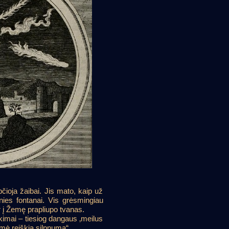
čioja žaibai. Jis mato, kaip už
nies fontanai. Vis grėsmingiau
r į Žemę prapliupo tvanas.
tikimai – tiesiog dangaus ‚meilus
imė reiškia silpnumą“.