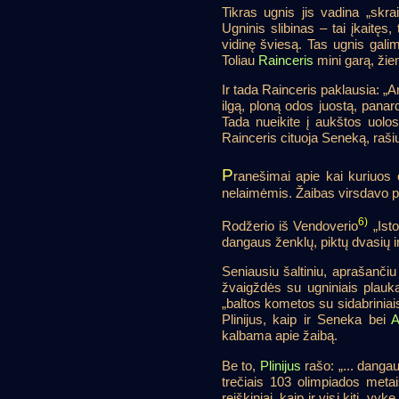
Tikras ugnis jis vadina „skra
Ugninis slibinas – tai įkaitęs,
vidinę šviesą. Tas ugnis gali
Toliau
Rainceris
mini garą, žie
Ir tada Rainceris paklausia: „Ar
ilgą, ploną odos juostą, panar
Tada nueikite į aukštos uolos 
Rainceris cituoja Seneką, rašiu
P
ranešimai apie kai kuriuos 
nelaimėmis. Žaibas virsdavo pra
6)
Rodžerio iš Vendoverio
„Isto
dangaus ženklų, piktų dvasių i
Seniausiu šaltiniu, aprašanči
žvaigždės su ugniniais plaukai
„baltos kometos su sidabriniai
Plinijus, kaip ir Seneka bei
A
kalbama apie žaibą.
Be to,
Plinijus
rašo: „... dangau
trečiais 103 olimpiados meta
reiškiniai, kaip ir visi kiti, v