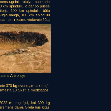
smens ugninis rutulys, nuo kurio
40 km spinduliu, o dar po pusės
itorija 100 km spinduliu būtų
mūgio banga, 100 km spinduliu
tas, bet ir kaimo vietovėje žūtų
rateris Arizonoje
tė 370 kg svorio „impaktorių“.
išmesta 10 tūkst. t. medžiagos.
2022 m. rugsėjui, kai 300 kg
ersmens daliai. Greta bus kitas