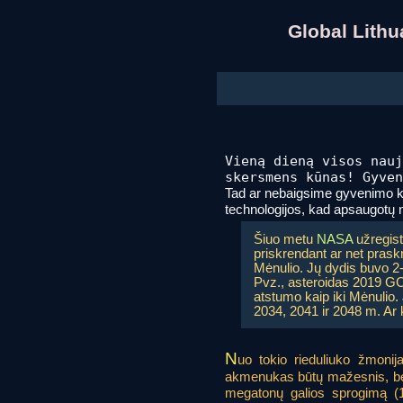
Global Lith
Vieną dieną visos nauj
skersmens kūnas! Gyven
Tad ar nebaigsime gyvenimo kai
technologijos, kad apsaugotų 
Šiuo metu
NASA
užregistr
priskrendant ar net praskr
Mėnulio. Jų dydis buvo 2-
Pvz., asteroidas 2019 GC
atstumo kaip iki Mėnulio.
2034, 2041 ir 2048 m. Ar
N
uo tokio rieduliuko žmonij
akmenukas būtų mažesnis, ben
megatonų galios sprogimą (10