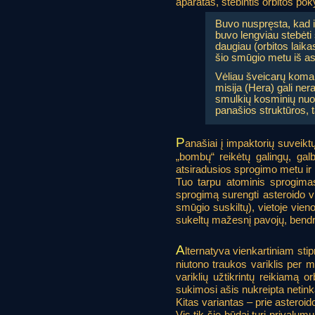
aparatas, stebintis orbitos po
Buvo nuspręsta, kad 
buvo lengviau stebėti
daugiau (orbitos laik
šio smūgio metu iš as
Vėliau šveicarų komand
misija (Hera) gali ner
smulkių kosminių nuol
panašios struktūros, 
P
anašiai į impaktorių suveikt
„bombų“ reikėtų galingų, galb
atsiradusios sprogimo metu ir p
Tuo tarpu atominis sprogimas
sprogimą surengti asteroido vi
smūgio suskiltų), vietoje vie
sukeltų mažesnį pavojų, bendra
A
lternatyva vienkartiniam stip
niutono traukos variklis per 
variklių užtikrintų reikiamą or
sukimosi ašis nukreipta netink
Kitas variantas – prie asteroid
Vis tik šie būdai turi privalumų