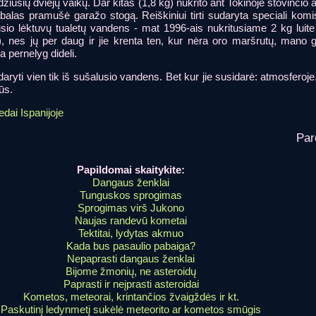
idžiusių dviejų vaikų. Dar kitas (1,8 kg) nukrito ant Tokinoje stovinčio a
alas pramušė garažo stogą. Reiškiniui tirti sudaryta speciali komisij
usio lėktuvų tualetų vandens - mat 1996-ais nukritusiame 2 kg lui
 nes jų per daug ir jie krenta ten, kur nėra oro maršrutų, mano ge
a pernelyg dideli.
udaryti vien tik iš sušalusio vandens. Bet kur jie susidarė: atmosferoj
ūs.
edai Ispanijoje
Pa
Papildomai skaitykite:
Dangaus ženklai
Tunguskos sprogimas
Sprogimas virš Jukono
Naujas randevū kometai
Tektitai, lydytas akmuo
Kada bus pasaulio pabaiga?
Nepaprasti dangaus ženklai
Bijome žmonių, ne asteroidų
Paprasti ir neįprasti asteroidai
Kometos, meteorai, krintančios žvaigždės ir kt.
Paskutinį ledynmetį sukėlė meteorito ar kometos smūgis