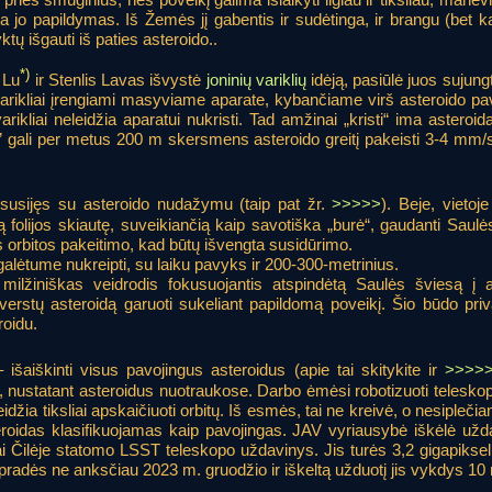
 jo papildymas. Iš Žemės jį gabentis ir sudėtinga, ir brangu (bet ką
ų išgauti iš paties asteroido..
*)
 Lu
ir Stenlis Lavas išvystė
joninių variklių
idėją, pasiūlė juos sujung
varikliai įrengiami masyviame aparate, kybančiame virš asteroido pav
 varikliai neleidžia aparatui nukristi. Tad amžinai „kristi“ ima astero
as” gali per metus 200 m skersmens asteroido greitį pakeisti 3-4 mm/s
 susijęs su asteroido nudažymu (taip pat žr.
>>>>>
). Beje, vietoj
ką folijos skiautę, suveikiančią kaip savotiška „burė“, gaudanti Saulė
s orbitos pakeitimo, kad būtų išvengta susidūrimo.
galėtume nukreipti, su laiku pavyks ir 200-300-metrinius.
ilžiniškas veidrodis fokusuojantis atspindėtą Saulės šviesą į ast
verstų asteroidą garuoti sukeliant papildomą poveikį. Šio būdo pri
roidu.
išaiškinti visus pavojingus asteroidus (apie tai skitykite ir
>>>>
, nustatant asteroidus nuotraukose. Darbo ėmėsi robotizuoti teleskop
džia tiksliai apskaičiuoti orbitų. Iš esmės, tai ne kreivė, o nesiplečia
eroidas klasifikuojamas kaip pavojingas. JAV vyriausybė iškėlė užda
 Čilėje statomo LSST teleskopo uždavinys. Jis turės 3,2 gigapikseli
pradės ne anksčiau 2023 m. gruodžio ir iškeltą užduotį jis vykdys 10