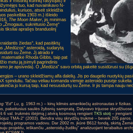
kas ir mistinių kūrinių rašytojas) ir
ižymėjęs tuo, kad nuvainikavo N-
indulius, kuriuos, atseit skleidžia
os paskelbta 1903 m.) išleido
1916,
The Moon Maker
, jis minimas
uvo „Žmogaus, sukrėtusio Žemę“
is tiksliai aprašęs branduolinį
raidantis žiedas“, kad pasitiktų
s „Medūzos“ asteroidą, sudarytą
usidurti su Žeme. Jį atrado ir
ali matematikė Rhoda Gibbs, taip pat
džio metu ją įsimyli pagrindinis
amo jie apsiveda). O „Medūza” savo orbitą pakeitė susidūrusi su (išga
gijos – urano skleidžiamų alfa dalelių. Jis po daugelio nuotykių pas
AX spinduliu. Tačiau vėliau komanda vienoje asteroido pusėje sukelia 
pakeičia jo kursą taip, kad nesusidurtų su Žeme. Ir jis tampa nauju n
g "Ed" Lu
, g. 1963 m.) – kinų kilmės amerikiečių astronautas ir fizikas. 
us, pakeitusius saulės žybsnių sampratą. Dalyvavo trijuose skrydžiuose į
rš 6 val. trukmės išėjimą į atvirą kosmosą rengiant
TKS stotį
– įrengiant 
ojuz TMA-2“ (2003). Bendra visų skrydžių trukmė – beveik 205 paros.
ojektų programos vadovu. Dar 2002 m. įkūrė B612 fondą, skirtą Žemė
auju projektu, ieškančiu „asteroidų-žudikų“ analizuojant terabaitus ar
inys KC5WKJ).