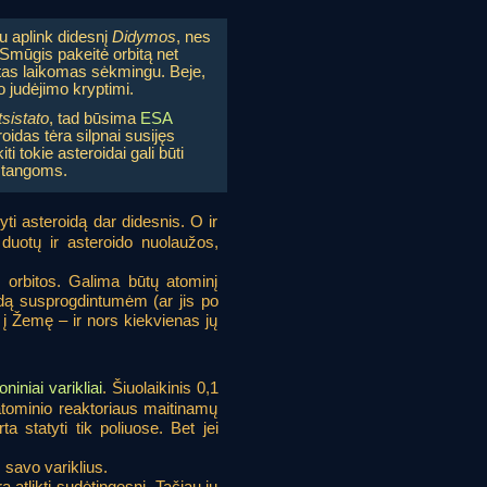
u aplink didesnį
Didymos
, nes
Smūgis pakeitė orbitą net
ntas laikomas sėkmingu. Beje,
 judėjimo kryptimi.
tsistato
, tad būsima
ESA
oidas tėra silpnai susijęs
ti tokie asteroidai gali būti
astangoms.
yti asteroidą dar didesnis. O ir
 duotų ir asteroido nuolaužos,
 orbitos. Galima būtų atominį
roidą susprogdintumėm (ar jis po
 į Žemę – ir nors kiekvienas jų
joniniai varikliai
. Šiuolaikinis 0,1
 atominio reaktoriaus maitinamų
ta statyti tik poliuose. Bet jei
 savo variklius.
ą atlikti sudėtingesnį. Tačiau jų