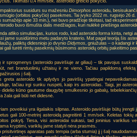
kyčius. Tikimasi 0,4 mm/sek. asteroido greičio pokyčio.
impaktorius susidurs su mažesniu
Dimorphos
asteroidu, besisukanči
 smūgio (orbitos pokyčio) pasekmes. Tai įvyko 2022 m. rugsėjo 26 d. 
as sumažėjo apie 33 min.), nei buvo pradžioje tikėtasi, tad eksperime
teroido buvo išmušta dalis medžiagos, kuri nulėkė priešinga asteroido
a atliko simuliacijas, kurios rodo, kad asteroido forma kinta, netgi
a
asi jame susidūrimo metu padaryto kraterio. Mat pagal teoriją šis aster
aužų, paliktų didesniojo jo dvynio
Didymos
, gniužulas – o kadangi ir ki
tai gali turėti rimtų pasekmių būsimoms asteroidų orbitų pakeitimo p
ų ir sprogmenys (asteroido paviršiuje ar giliau) – tik pavojus suskald
ūt, net branduolinių užtaisų ir ne vieno. Tačiau papildomą efektą
ažirusios į šalį.
 greta asteroido tik aplydys jo paviršių ypatingai nepaveikdamas
duje, tačiau irgi sunku nuspėti, kaip irs asteroidas. Taigi, jei aste
no didelio kūno gautume daugybę smulkesnio jo gabalų, tebelekiančių
 žala gali būti net didesnė.
riam poveikiui yra ilgalaikis silpnas. Asteroido paviršiuje būtų įrengti
metus gali 100-metrinį asteroidą pagreitinti 1 mm/sek. Keletas tokių
bitos pokytį. Tiesa, visi asteroidai sukasi, tad joninius variklius ver
ama kryptimi, variklių jame statyti nėra prasmės.
o prisitvirtinęs aparatas pats tempia (arba stumia) jį į šalį naudodamas
 prieš smūginius, nes poveikį galima išlaikyti ilgiau ir tiksliau, manevr