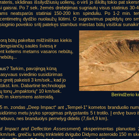
ris, sklidinas išsilydžiusių uolienų, o virš jo iškiltų tokio pat sker
si gaisrai. Po 7 sek. žemės drebėjimas sugriautų visus statinius 30-
mams neatsparūs statiniai 150-200 km spinduliu. Po 1-2 min. ter
entimetrų dydžio nuolaužų liūtimi. O sugriovimus papildytų oro s
esioginio poveikio sritį patekęs stambus miestas būtų visiškai sunaikin
Į orą būtų pakeltas milžiniškas kiekis
ždengsiančių saulės šviesą ir
ent keliems metams vasaros nebūtų,
nebūtų...
jaus?
Tarkim, pavojingą kūną
Masyvaus sviedinio susidūrimas
o greitį pakeisti 3 km/sek., kad jo
tūkst. km. Dabartinė technologija
lių tonų „impaktorių“ 10 km/sek.
Berindžerio k
 100 m skersmens asteroidą.
05 m. zondas „Deep Impact“ ant „Tempel-1” kometos branduolio nume
idūrimo metu įvyko sprogimas prilygstantis 5 t trotilo. Į erdvę buvo 
 nebuvo, nes branduolys pernelyg didelis (7,6x4,9 km).
id Impact and Deflection Assessment
) eksperimentas planuotas 
m/sek. greičiu turėtų trinktelėti dvigubo Didymo asteroido 150 m sk