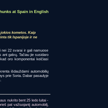
chunks at Spain in English
 jokios kometos. Kaip
nta tik Ispanijoje ir ne
i nei 22 svarai ir gali namuose
 ant galvų. Tačiau jie susidaro
o, kad oro komponentai keičiasi
a krenta išdauždami automobilių
bys prie Soria. Dabar pasaulyje
.
us nukrito bent 25 ledo luitai -
rieš pat važiuojantį automobilį,