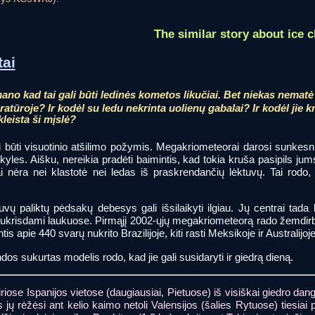
The similar story about ice 
tai
no kad tai gali būti ledinės kometos likučiai. Bet niekas nematė
tūroje? Ir kodėl su ledu nekrinta uolienų gabalai? Ir kodėl jie kri
leista ši mįslė?
li būti visuotinio atšilimo požymis. Megakriometeorai darosi sunkesn
es. Aišku, nereikia pradėti baimintis, kad tokia kruša pasipils jums
 tai nėra nei klastotė nei ledas iš praskrendančių lėktuvų. Tai rod
tuvų paliktų pėdsakų debesys gali išsilaikyti ilgiau. Jų centrai tad
i“ nukrisdami laukuose. Pirmąjį 2002-ųjų megakriometeorą rado žemdir
is apie 440 svarų nukrito Brazilijoje, kiti rasti Meksikoje ir Australijoje
os sukurtas modelis rodo, kad jie gali susidaryti ir giedrą dieną.
riose Ispanijos vietose (daugiausiai, Pietuose) iš visiškai giedro danga
 jų rėžėsi ant kelio kaimo netoli Valensijos (šalies Rytuose) tiesiai p