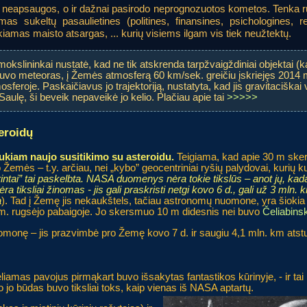
 neapsaugos, o ir dažnai pasirodo neprognozuotos kometos. Tenka ruoš
mas sukeltų pasaulietines (politines, finansines, psichologines, re
kiamas maisto atsargas, ... kurių visiems ilgam vis tiek neužtektų.
okslininkai nustatė, kad ne tik atskrenda tarpžvaigždiniai objektai (
uvo meteoras, į Žemės atmosferą 60 km/sek. greičiu įskriejęs 2014 m
feroje. Paskaičiavus jo trajektoriją, nustatyta, kad jis gravitaciškai
 Saulę, ši beveik nepaveikė jo kelio. Plačiau apie tai
>>>>>
eroidų
ukiam naujo susitikimo su asteroidu.
Teigiama, kad apie 30 m ske
emės – t.y. arčiau, nei „kybo” geocentriniai ryšių palydovai, kurių kuri
rintai” tai paskelbta. NASA duomenys nėra tokie tikslūs – anot jų, ka
ėra tiksliai žinomas - jis gali praskristi netgi kovo 6 d., gali už 3 mln. 
a
). Tad į Žemę jis nekaukštels, tačiau astronomų nuomone, yra šiokia 
17 m. rugsėjo pabaigoje. Jo skersmuo 10 m didesnis nei buvo
Čeliabins
omonę – jis prazvimbė pro Žemę kovo 7 d. ir saugiu 4,1 mln. km at
iamas pavojus pirmąkart buvo išsakytas fantastikos kūrinyje, - ir tai
jo būdas buvo tiksliai toks, kaip vienas iš NASA aptartų.