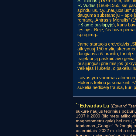
A. Treinas
(1875-1945, teisinin
R. Vudas
(1868-1955; šis pas
spindulius, t.y. „naujuosius“ sp
dauguma substancijų – apie ju
romaną „Antrasis Mėnulis“ (
ir
šiame puslapyje
), kuris b
tęsinys. Beje, šis buvo pirmas
sprogimą...
Jame startuoja erdvėlaivis „Sk
atklydusį 150 mylių skersmen
daugiausia iš uranito, turintį s
trajektoriją paskaičiavo geni
prisijungusi prie misijos (skry
veikėjas Hukeris, o pakeliui n
Laivas yra varomas atomo ener
Hukeris ketino ją sunaikinti P
sukelia nedidelę trauką, kuri 
*)
Edvardas Lu
(
Edward Tsan
sukūrė naujus teorinius požiūri
1997 ir 2000 (šio metu atliko vi
magnetometru gale) bei rusų „S
tapdamas „Google“ Pažangių pr
asteroidais: 2022 m. dirba su n
treneris, radijo mėgėjas (šauk