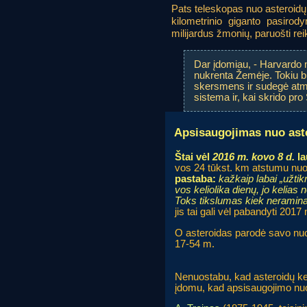
Pats teleskopas nuo asteroidų
kilometrinio giganto pasirody
milijardus žmonių, paruošti rei
Dar įdomiau, - Harvardo m
nukrenta Žemėje. Tokiu b
skersmens ir sudegė atmos
sistema ir, kai skrido pro
Apsisaugojimas nuo ast
Štai vėl
2016 m. kovo 8 d.
la
vos 24 tūkst. km atstumu nuo Ž
pastaba:
kažkaip labai „užtik
vos keliolika dienų, jo kelias n
Toks tikslumas kiek neramin
jis tai gali vėl pabandyti 20
O asteroidas parodė savo nu
17-54 m.
Nenuostabu, kad asteroidų kel
įdomu, kad apsisaugojimo nuo 