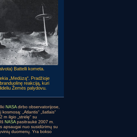
lvota) Battelli kometa.
iekia „Medūzą“. Pradžioje
branduolinę reakciją, kuri
edideliu Žemės palydovu.
Iki
NASA
dirbo observatorijose,
 kosmosą: „Atlantis“ „šatlais“
2 m ilgio „strėlę“ su
 Iš
NASA
pasitraukė 2007 m.
s apsaugai nuo susidūrimų su
chyvinių duomenų. Yra bokso