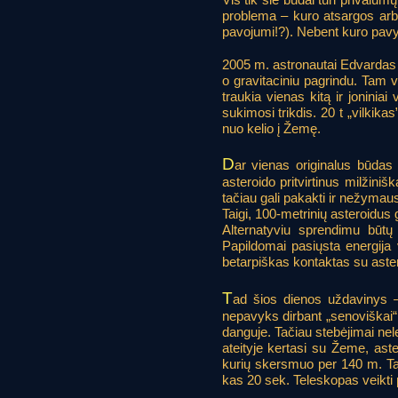
problema – kuro atsargos arba
pavojumi!?). Nebent kuro pavykt
2005 m. astronautai Edvardas
o gravitaciniu pagrindu. Tam 
traukia vienas kitą ir joniniai
sukimosi trikdis. 20 t „vilkik
nuo kelio į Žemę.
D
ar vienas originalus būdas
asteroido pritvirtinus milžiniš
tačiau gali pakakti ir nežymau
Taigi, 100-metrinių asteroidus 
Alternatyviu sprendimu būtų m
Papildomai pasiųsta energija 
betarpiškas kontaktas su aste
T
ad šios dienos uždavinys – 
nepavyks dirbant „senoviškai“
danguje. Tačiau stebėjimai nelei
ateityje kertasi su Žeme, ast
kurių skersmuo per 140 m. Tai
kas 20 sek. Teleskopas veikti 