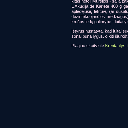
kitas netoli Mursijos - šalia ža
L'Akudija de Karlete 400 g gab
apledėjusių lėktuvų (ar sušal
dezinfekuojančios medžiagos),
krušos ledų galimybę - luitai yr
Ištyrus nustatyta, kad luitai s
šonai būna lygūs, o kiti šiurkšt
Plaąiau skaitykite
Krentantys l