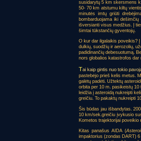
susidarytų 5 km skersmens krate
50- 70 km atstumu kiltų vienti
minutės imtų griūti drebėji
bombarduojama iki dešimčių c
išversianti visus medžius. Į ti
šimtai tūkstančių gyventojų.
O kur dar ilgalaikis poveikis? 
dulkių, suodžių ir aerozolių, u
padidinančių debesuotumą. B
nors globalios katastrofos dar 
T
ai kaip gintis nuo tokio pavo
pastebėjo prieš kelis metus. 
galėtų padėti. Užtektų asteroid
orbita per 10 m. pasikeistų 10 
leidžia į asteroidą nukreipti ke
greičiu. To pakaktų nukreipti
Šis būdas jau išbandytas. 20
10 km/sek.greičiu įvykusio sus
Kometos trajektorijai poveikio
Kitas panašus AIDA (
Astero
impaktorius (zondas DART) 6 k