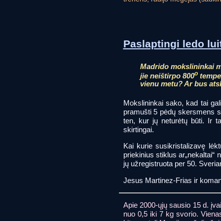
Paslaptingi ledo lui
Madrido mokslininkai ma
o
jie neištirpo 800
tempera
vienu metu? Ar bus atsk
Mokslininkai sako, kad tai ga
pramušti 5 pėdų skersmens skyl
ten, kur jų neturėtų būti. Ir
skirtingai.
Kai kurie susikristalizavę lėk
priekinius stiklus ar„nekalta
jų užregistruota per 50. Sveriant
Jesus Martinez-Frias ir komand
Apie 2000-ųjų sausio 15 d. įvai
nuo 0,5 iki 7 kg svorio. Vienas