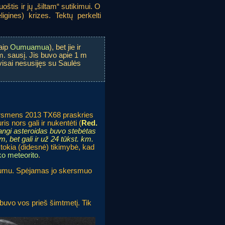
tis ir jų „šiltam“ sutikimui. O
ligines) krizes. Tektų perkelti
kaip
Oumuamua
), bet jie ir
. sausį. Jis buvo apie 1 m
 visai nesusijęs su Saulės
rsmens 2013 TX68 praskries
s nors gali ir nukentėti (
Red.
dangi asteroidas buvo stebėtas
km, bet gali ir už 24 tūkst. km.
tokia (didesnė) tikimybė, kad
ko meteorito
.
stumu. Spėjamas jo skersmuo
 buvo vos prieš šimtmetį. Tik