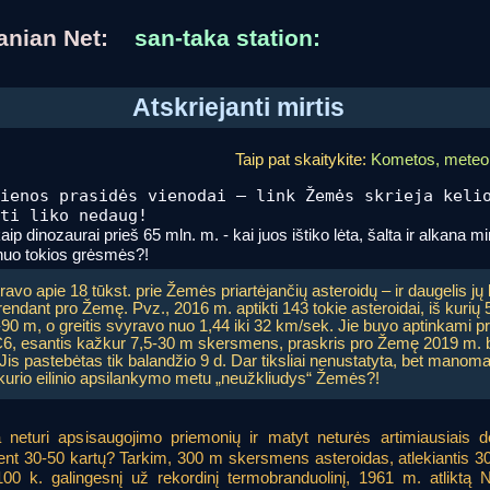
uanian Net:
san-taka station:
Atskriejanti mirtis
Taip pat skaitykite:
Kometos, meteora
ienos prasidės vienodai – link Žemės skrieja keli
ti liko nedaug!
p dinozaurai prieš 65 mln. m. - kai juos ištiko lėta, šalta ir alkana
nuo tokios grėsmės?!
avo apie 18 tūkst. prie Žemės priartėjančių asteroidų – ir daugelis jų 
endant pro Žemę. Pvz., 2016 m. aptikti 143 tokie asteroidai, iš kurių 5
90 m, o greitis svyravo nuo 1,44 iki 32 km/sek. Jie buvo aptinkami pr
6, esantis kažkur 7,5-30 m skersmens, praskris pro Žemę 2019 m. b
 Jis pastebėtas tik balandžio 9 d. Dar tiksliai nenustatyta, bet manom
 kurio eilinio apsilankymo metu „neužkliudys“ Žemės?!
a neturi apsisaugojimo priemonių ir matyt neturės artimiausiais 
t 30-50 kartų? Tarkim, 300 m skersmens asteroidas, atlekiantis 30
0 k. galingesnį už rekordinį termobranduolinį, 1961 m. atliktą N