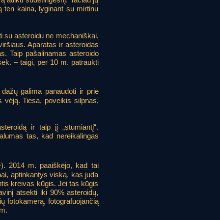
 ten kaina, lyginant su mirtinu
ti su asteroidu ne mechaniškai,
iršiaus. Aparatas ir asteroidas
idas. Taip pašalinamas asteroido
ek. – taigi, per 10 m. patraukti
e dažų galima panaudoti ir prie
s vėją. Tiesa, poveikis silpnas,
eroidą ir taip jį „stumiantį“.
valumas tas, kad nereikalingas
>
). 2014 m. paaiškėjo, kad tai
ai, aptinkantys viską, kas juda
ntis kreivas kūgis. Jei tas kūgis
vinį atsekti iki 90% asteroidų,
ų fotokamerą, fotografuojančią
 m.