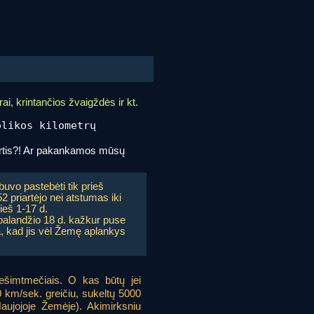
i, krintančios žvaigždės ir kt.
olikos kilometrų
 mirtis?! Ar pakankamos mūsų
buvo pastebėti tik prieš
2 priartėjo nei atstumas iki
ieš 1-17 d.
alandžio 18 d. kažkur puse
a, kad jis vėl Žemę aplankys
dešimtmečiais. O kas būtų jei
 km/sek. greičiu, sukeltų 5000
aujojoje Žemėje). Akimirksniu