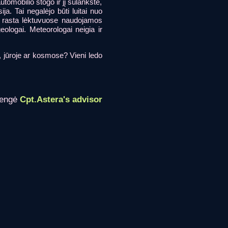
utomobilio stogo ir jį sulankstė,
a. Tai negalėjo būti luitai nuo
te rasta lėktuvuose naudojamos
ologai. Meteorologai neigia ir
e, jūroje ar kosmose? Vieni ledo
rengė
Cpt.Astera's advisor