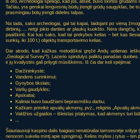
iš oro. Archeologai spėliojo, kad jos, atseit, buvo skirtos grūdams la
Tačiau, yra gerokai lengvesnių būdų įrengti grūdų saugyklas, be to
prasmingiau būtų įrengti dideles talpas.
Na tada, sako archeologai, gal tai kapai, laidojant po vieną žmogų
dirbinių, ... netgi jokio danties ar plaukų kuokšto. Nėra dangčių, k
paaiškinti. Kai kas sako, kad tai prekybos kelias – bet kas tiesi
sunkių, iki 100 t.) objektų transportavimo kelias.
Dar atrodo, kad kažkas metodiškai gręžė Andų uolienas ieškod
„Geological Survey”!). Lazerio spindulys paliktų panašias duob
ir jų kvailystės gali prilygti mūsiškėms. Iš čia dar keli spėjimai:
Daržininkystė;
Vandens surinkimui;
Gynybos tikslais;
Varlių gaudyklės;
Apskaitai;
Kaliniai buvo baudžiami beprasmišku darbu;
Kažkam prireikė apvalių akmenų, pvz., religinis „Apvalių akm
Valdžios užgaidos – išleistas įstatymas, kad akmenys turi būt
...
Šiauriausioji kaspino dalis baigiasi nenatūraliai tamsesnėje srityje 
nenorom sukelia mintį apie sprogimą). Kelios mylios į rytus – ten