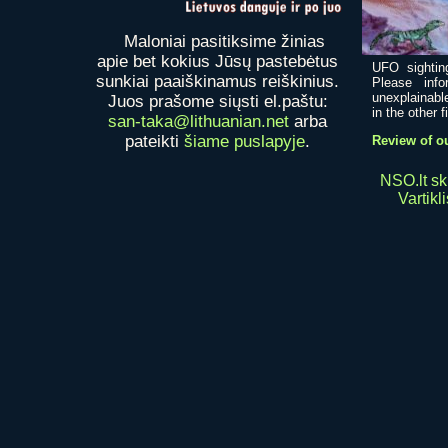
Maloniai pasitiksime žinias
apie bet kokius Jūsų pastebėtus
UFO sightin
sunkiai paaiškinamus reiškinius.
Please inf
unexplainable
Juos prašome siųsti el.paštu:
in the other fi
san-taka@lithuanian.net
arba
pateikti
šiame puslapyje
.
Review of ou
NSO.lt ski
Vartikli