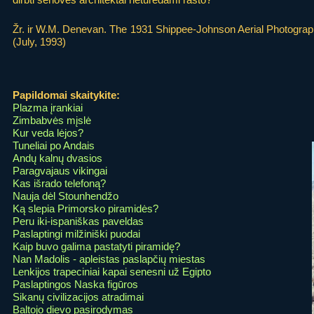
Žr. ir W.M. Denevan. The 1931 Shippee-Johnson Aerial Photograph
(July, 1993)
Papildomai skaitykite:
Plazma įrankiai
Zimbabvės mįslė
Kur veda lėjos?
Tuneliai po Andais
Andų kalnų dvasios
Paragvajaus vikingai
Kas išrado telefoną?
Nauja dėl Stounhendžo
Ką slepia Primorsko piramidės?
Peru iki-ispaniškas paveldas
Paslaptingi milžiniški puodai
Kaip buvo galima pastatyti piramidę?
Nan Madolis - apleistas paslapčių miestas
Lenkijos trapeciniai kapai senesni už Egipto
Paslaptingos Naska figūros
Sikanų civilizacijos atradimai
Baltojo dievo pasirodymas