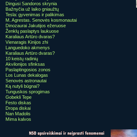
Dingusi Sandoros skrynia
Bažnyčia už laiko gniaužtų
Tesla: gyvenimas ir palikimas
M. Agrestas. Senovės kosmonautai
Dinozaurai Jakutijos ežeruose
Ženklų paslaptys laukuose
Karaliaus Artūro dvaras?
Vienaragis Kinijos zhi
Languedoko akmenys
Karaliaus Artūro dvaras?
10 keistų radinių
Akvilonijos sfinksas
Paslaptingosios zonos
Los Lunas dekalogas
Senovės astronautai
Ką nutyli būgnai?
Tunguskos sprogimas
Gobekli Tepe
Festo diskas
Dropa diskai
Nan Madolis
Mima kalvos