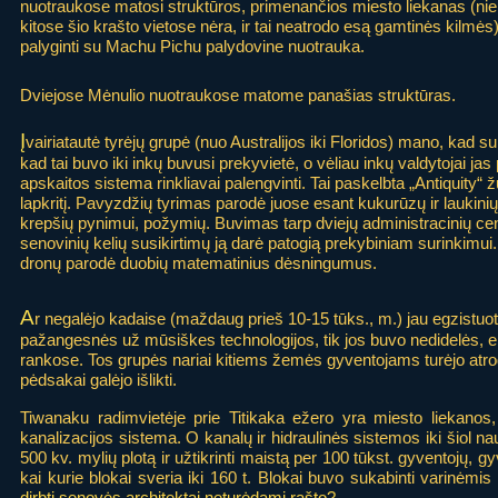
nuotraukose matosi struktūros, primenančios miesto liekanas (n
kitose šio krašto vietose nėra, ir tai neatrodo esą gamtinės kilmės)
palyginti su Machu Pichu palydovine nuotrauka.
Dviejose Mėnulio nuotraukose matome panašias struktūras.
Į
vairiatautė tyrėjų grupė (nuo Australijos iki Floridos) mano, kad 
kad tai buvo iki inkų buvusi prekyvietė, o vėliau inkų valdytojai jas
apskaitos sistema rinkliavai palengvinti. Tai paskelbta „Antiquity“
lapkritį. Pavyzdžių tyrimas parodė juose esant kukurūzų ir laukini
krepšių pynimui, požymių. Buvimas tarp dviejų administracinių cent
senovinių kelių susikirtimų ją darė patogią prekybiniam surinkimui.
dronų parodė duobių matematinius dėsningumus.
A
r negalėjo kadaise (maždaug prieš 10-15 tūks., m.) jau egzistuot
pažangesnės už mūsiškes technologijos, tik jos buvo nedidelės, el
rankose. Tos grupės nariai kitiems žemės gyventojams turėjo atrodyti
pėdsakai galėjo išlikti.
Tiwanaku radimvietėje prie Titikaka ežero yra miesto liekano
kanalizacijos sistema. O kanalų ir hidraulinės sistemos iki šiol na
500 kv. mylių plotą ir užtikrinti maistą per 100 tūkst. gyventojų, 
kai kurie blokai sveria iki 160 t. Blokai buvo sukabinti varinė
dirbti senovės architektai neturėdami rašto?