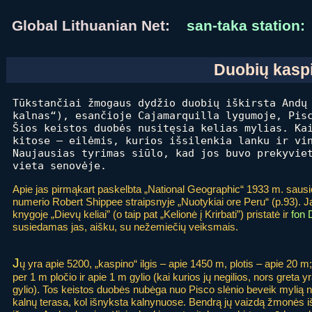
Global Lithuanian Net:
san-taka station:
Duobių kaspi
Tūkstančiai žmogaus dydžio duobių iškirsta Andų
kalnas“), esančioje Cajamarquilla lygumoje, Pis
Šios keistos duobės nusitęsia kelias mylias. Ka
kitose – eilėmis, kurios išsilenkia lanku ir vi
Naujausias tyrimas siūlo, kad jos buvo prekyvie
vieta senovėje.
Apie jas pirmąkart paskelbta „National Geographic“ 1933 m. saus
numerio Robert Shippee straipsnyje „Nuotykiai ore Peru“ (p.93). 
knygoje „Dievų keliai” (o taip pat „Kelionė į Krirbati”) pristatė ir
fon 
susiedamas jas, aišku, su nežemiečių veiksmais.
J
ų yra apie 5200, „kaspino“ ilgis – apie 1450 m, plotis – apie 20 
per 1 m pločio ir apie 1 m gylio (kai kurios jų negilios, nors greta y
gylio). Tos keistos duobės nubėga nuo Pisco slėnio beveik mylią n
kalnų terasa, kol išnyksta kalnynuose. Bendrą jų vaizdą žmonės i