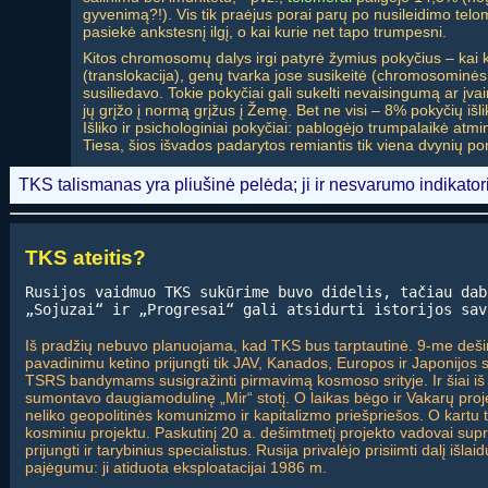
gyvenimą?!). Vis tik praėjus porai parų po nusileidimo telom
pasiekė ankstesnį ilgį, o kai kurie net tapo trumpesni.
Kitos chromosomų dalys irgi patyrė žymius pokyčius – kai kur
(translokacija), genų tvarka jose susikeitė (chromosominė
susiliedavo. Tokie pokyčiai gali sukelti nevaisingumą ar įva
jų grįžo į normą grįžus į Žemę. Bet ne visi – 8% pokyčių iš
Išliko ir psichologiniai pokyčiai: pablogėjo trumpalaikė at
Tiesa, šios išvados padarytos remiantis tik viena dvynių por
TKS talismanas yra pliušinė pelėda; ji ir nesvarumo indikator
TKS ateitis?
Rusijos vaidmuo TKS sukūrime buvo didelis, tačiau dab
„Sojuzai“ ir „Progresai“ gali atsidurti istorijos sav
Iš pradžių nebuvo planuojama, kad TKS bus tarptautinė. 9-me deš
pavadinimu ketino prijungti tik JAV, Kanados, Europos ir Japonijos spe
TSRS bandymams susigražinti pirmavimą kosmoso srityje. Ir šiai iš da
sumontavo daugiamodulinę „Mir“ stotį. O laikas bėgo ir Vakarų pro
neliko geopolitinės komunizmo ir kapitalizmo priešpriešos. O kartu
kosminiu projektu. Paskutinį 20 a. dešimtmetį projekto vadovai supra
prijungti ir tarybinius specialistus. Rusija privalėjo prisiimti dalį išlai
pajėgumu: ji atiduota eksploatacijai 1986 m.