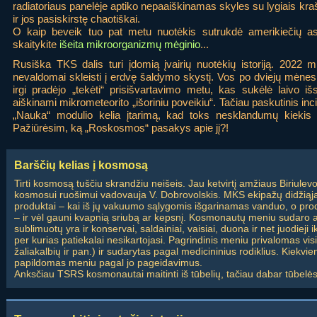
radiatoriaus panelėje aptiko nepaaiškinamas skyles su lygiais krašt
ir jos pasiskirstę chaotiškai.
O kaip beveik tuo pat metu nuotėkis sutrukdė amerikiečių ast
skaitykite
išeita mikroorganizmų mėginio
...
Rusiška TKS dalis turi įdomią įvairių nuotėkių istoriją. 2022 
nevaldomai skleisti į erdvę šaldymo skystį. Vos po dviejų mėne
irgi pradėjo „tekėti“ prisišvartavimo metu, kas sukėlė laivo i
aiškinami mikrometeorito „išoriniu poveikiu“. Tačiau paskutinis inc
„Nauka“ modulio kelia įtarimą, kad toks nesklandumų kiekis n
Pažiūrėsim, ką „Roskosmos“ pasakys apie jį?!
Barščių kelias į kosmosą
Tirti kosmosą tuščiu skrandžiu neišeis. Jau ketvirtį amžiaus Biriul
kosmosui ruošimui vadovauja V. Dobrovolskis. MKS ekipažų didžiąją
produktai – kai iš jų vakuumo sąlygomis išgarinamas vanduo, o produ
– ir vėl gauni kvapnią sriubą ar kepsnį. Kosmonautų meniu sudaro ap
sublimuotų yra ir konservai, saldainiai, vaisiai, duona ir net juodieji
per kurias patiekalai nesikartojasi. Pagrindinis meniu privalomas vis
žaliakalbių ir pan.) ir sudarytas pagal medicininius rodiklius. Kiek
papildomas meniu pagal jo pageidavimus.
Anksčiau TSRS kosmonautai maitinti iš tūbelių, tačiau dabar tūbelės 