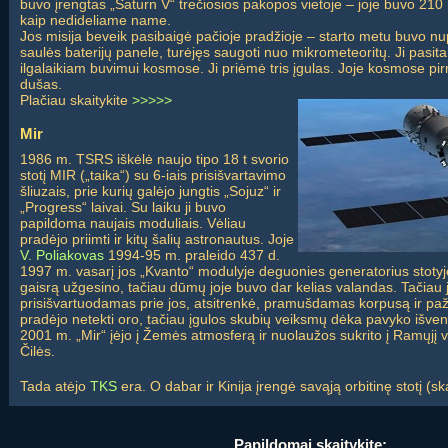
buvo įrengtas „Saturn V“ trečiosios pakopos vietoje – joje buvo 210
kaip nedideliame name.
Jos misija beveik pasibaigė pačioje pradžioje – starto metu buvo nup
saulės baterijų panele, turėjęs saugoti nuo mikrometeoritų. Ji pasit
ilgalaikiam buvimui kosmose. Ji priėmė tris įgulas. Joje kosmose pir
dušas.
Plačiau skaitykite
>>>>>
Mir
1986 m. TSRS iškėlė naujo tipo 18 t svorio
stotį MIR („taika“) su 6-iais prisišvartavimo
šliuzais, prie kurių galėjo jungtis „Sojuz“ ir
„Progress“ laivai. Su laiku ji buvo
papildoma naujais moduliais. Vėliau
pradėjo priimti ir kitų šalių astronautus. Joje
V. Poliakovas
1994-95 m. praleido 437 d.
1997 m. vasarį jos „Kvanto“ modulyje deguonies generatorius stoty
gaisrą užgesino, tačiau dūmų joje buvo dar kelias valandas. Tačiau j
prisišvartuodamas prie jos, atsitrenkė, pramušdamas korpusą ir paž
pradėjo netekti oro, tačiau įgulos skubių veiksmų dėka pavyko išven
2001 m. „Mir“ įėjo į Žemės atmosferą ir nuolaužos sukrito į Ramųjį 
Čilės.
Tada atėjo
TKS
era. O dabar ir Kinija įrengė savąją orbitinę stotį (sk
Papildomai skaitykite: