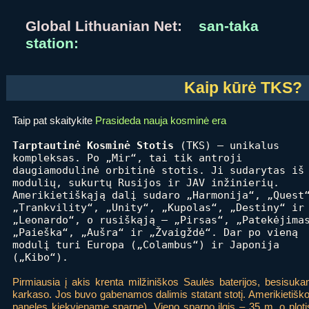
Global Lithuanian Net:
san-taka
station:
Kaip kūrė TKS?
Taip pat skaitykite
Prasideda nauja kosminė era
Tarptautinė Kosminė Stotis
(TKS) –
unikalus
kompleksas. Po „Mir“, tai tik antroji
daugiamodulinė orbitinė stotis. Ji sudarytas iš
modulių, sukurtų Rusijos ir JAV inžinierių.
Amerikietiškąją dalį sudaro „Harmonija“, „Quest
„Trankvility“, „Unity“, „Kupolas“, „Destiny“ ir
„Leonardo“, o rusiškąją – „Pirsas“, „Patekėjima
„Paieška“, „Aušra“ ir „Žvaigždė“. Dar po vieną
modulį turi Europa („Colambus“) ir Japonija
(„Kibo“).
Pirmiausia į akis krenta milžiniškos Saulės baterijos, besisuka
karkaso. Jos buvo gabenamos dalimis statant stotį. Amerikietiškoji
paneles kiekviename sparne). Vieno sparno ilgis – 35 m, o plot