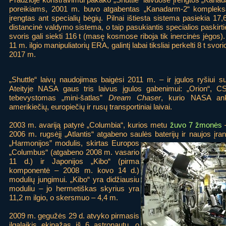
poreikiams, 2001 m. buvo atgabentas „Kanadarm-2“ kompleksas
įrengtas ant specialių bėgių. Pilnai ištiesta sistema pasiekia 17,
distancinė valdymo sistema, o taip pasukiantis specialios paskirt
svoris gali siekti 116 t (masę kosmose riboja tik inercinės jėgos).
11 m. ilgio manipuliatorių ERA, galintį labai tiksliai perkelti 8 t sv
2017 m.
„Shuttle“ laivų naudojimas baigėsi 2011 m. – ir įgulos ryšiui s
Ateityje NASA gaus tris laivus įgulos gabenimui: „Orion“, 
tebevystomas „mini-šatlas”
Dream Chaser
, kurio NASA ank
amerikiečių, europiečių ir rusų transportiniai laivai.
2003 m. avariją patyrė „Columbia“, kurios metu
žuvo 7 žmonės
–
2006 m. rugsėjį „Atlantis“ atgabeno saulės baterijų ir naujos įra
„Harmonijos” modulis, skirtas Europos
„Columbus“ (atgabeno 2008 m. vasario
11 d.) ir Japonijos „Kibo“ (pirma
komponentė – 2008 m. kovo 14 d.)
modulių jungimui. „Kibo“ yra didžiausiu
moduliu – jo hermetiškas skyrius yra
11,2 m ilgio, o skersmuo – 4,4 m.
2009 m. gegužės 29 d. atvyko pirmasis
ilgalaikis ekipažas iš 6 astronautų, o