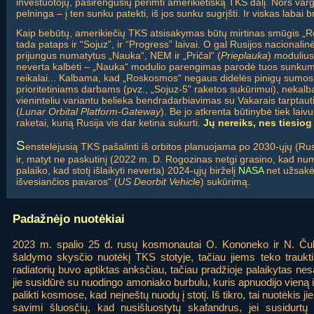
investuotojų, pasirengusių perimti amerikietišką TKS dalį. Nors varg
pelninga – į ten sunku patekti, iš jos sunku sugrįšti. Ir viskas labai 
Kaip bebūtų, amerikiečių TKS atsisakymas būtų mirtinas smūgis „Ro
tada pataps ir “Sojuz”, ir “Progress” laivai. O gal Rusijos nacionalinė”
prijungus numatytus „Nauka“, NEM ir „Pričal“ (
Prieplauka
) modulius
neverta kalbėti – „Nauka“ modulio parengimas parodė tuos sunkumus
reikalai... Kalbama, kad „Roskosmos“ negaus didelės pinigų sumos, o
prioritetiniams darbams (pvz., „Sojuz-5” raketos sukūrimui), nekalba
vieninteliu variantu belieka bendradarbiavimas su Vakarais tarptauti
(
Lunar Orbital Platform-Gateway
). Be jo atkrenta būtinybė tiek laiv
raketai, kurią Rusija vis dar ketina sukurti.
Jų nereiks, nes tiesiog
S
enstelėjusią TKS pašalinti iš orbitos planuojama po 2030-ųjų (Rus
ir, matyt ne paskutinį (2022 m. D. Rogozinas netgi grasino, kad num
palaiko, kad stotį išlaikyti neverta) 2024-ųjų birželį
NASA
net užsakė
išvesiančios pavaros“ (
US Deorbit Vehicle
) sukūrimą.
Padažnėjo nuotėkiai
2023 m. spalio 25 d. rusų kosmonautai O. Kononeko ir N. Čub
šaldymo skysčio nuotėkį TKS stotyje, tačiau jiems teko traukti
radiatorių buvo aptiktas anksčiau, tačiau pradžioje palaikytas nes
jie susidūrė su nuodingo amoniako burbulu, kuris apnuodijo vieną 
palikti kosmose, kad neįneštų nuodų į stotį. Iš tikro, tai nuotėkis j
savimi šluosčių, kad nusišluostytų skafandrus, jei susidurtų