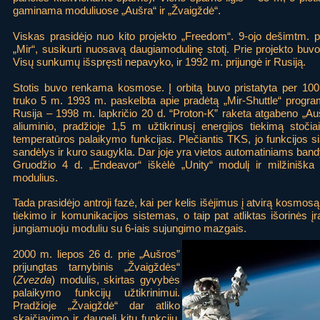
gaminama moduliuose „Aušra“ ir „Žvaigždė“.
Viskas prasidėjo nuo kito projekto „Freedom“. 9-ojo dešimtm. 
„Mir“, susikurti nuosavą daugiamodulinę stotį. Prie projekto buv
Visų sunkumų išspręsti nepavyko, ir 1992 m. prijungė ir Rusiją.
Stotis buvo renkama kosmose. Į orbitą buvo pristatyta per 1
truko 5 m. 1993 m. paskelbta apie pradėtą „Mir-Shuttle“ program
Rusija – 1998 m. lapkričio 20 d. “Proton-K” raketa atgabeno „Au
aliuminio, pradžioje 1,5 m užtikrinusį energijos tiekimą stočiai.
temperatūros palaikymo funkcijas. Plečiantis TKS, jo funkcijos sia
sandėlys ir kuro saugykla. Dar joje yra vietos automatiniams ba
Gruodžio 4 d. „Endeavor“ iškėlė „Unity“ modulį ir milžiniška
modulius.
Tada prasidėjo antroji fazė, kai per kelis išėjimus į atvirą kosmos
tiekimo ir komunikacijos sistemas, o taip pat atliktas išorinės
jungiamuoju moduliu su 6-iais sujungimo mazgais.
2000 m. liepos 26 d. prie „Aušros”
prijungtas tarnybinis „Žvaigždės“
(
Zvezda
) modulis, skirtas gyvybės
palaikymo funkcijų užtikrinimui.
Pradžioje „Žvaigždė“ dar atliko
skaičiavimo ir daugelį kitų funkcijų.