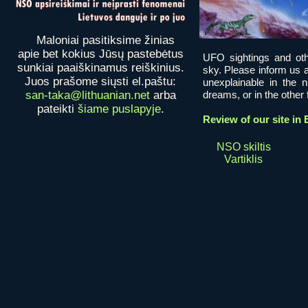
Maloniai pasitiksime žinias
apie bet kokius Jūsų pastebėtus
UFO sightings and oth
sunkiai paaiškinamus reiškinius.
sky. Please inform us a
Juos prašome siųsti el.paštu:
unexplainable in the 
san-taka@lithuanian.net
arba
dreams, or in the other fi
pateikti
šiame puslapyje
.
Review of our site in 
NSO skiltis
Vartiklis