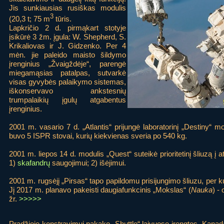
Jis sunkiausias rusiškas modulis
3
(20,3 t; 75 m
tūris.
Lapkričio 2 d. pirmąkart stotyje
įsikūrė 3 žm. įgula: W. Shepherd, S.
Krikaliovas ir J. Gidzenko. Per 4
mėn. jie paleido maisto šildymo
įrenginius „Žvaigždėje“, parengė
miegamąsias patalpas, sutvarkė
visas gyvybės palaikymo sistemas,
iškonservavo ankstesnių
trumpalaikių įgulų atgabentus
įrenginius.
2001 m. vasario 7 d. „Atlantis“ prijungė laboratorinį „Destiny“ m
buvo 5 ISPR stovai, kurių kiekvienas sveria po 540 kg.
2001 m. liepos 14 d. modulis „Quest“ suteikė prioritetinį šliuzą į a
1)
skafandrų
saugojimui; 2) išėjimui.
2001 m. rugsėjį „Pirsas“ tapo papildomu prisijungimo šliuzu, per k
Jį 2017 m. planavo pakeisti daugiafunkcinis „Mokslas“ (
Nauka
) -
žr.
>>>>>
Pradžioje konstravimui pakako „Shuttle“ laivuose įrengtos „Kana