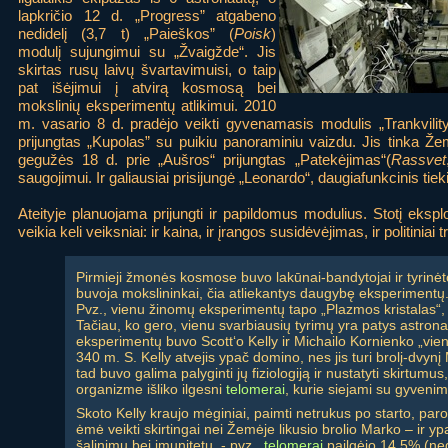
lapkričio 12 d. „Progress” atgabeno
nedidelį (3,7 t) „Paieškos” (
Poisk
)
modulį sujungimui su „Žvaigžde“. Jis
skirtas rusų laivų švartavimuisi, o taip
pat išėjimui į atvirą kosmosą bei
mokslinių eksperimentų atlikimui. 2010
m. vasario 8 d. pradėjo veikti gyvenamasis modulis „Trankvility
prijungtas „Kupolas” su puikiu panoraminiu vaizdu. Jis tinka Ž
gegužės 18 d. prie „Aušros“ prijungtas „Patekėjimas“(
Rassvet
saugojimui. Ir galiausiai prisijungė „Leonardo“, daugiafunkcinis tie
Ateityje planuojama prijungti ir papildomus modulius. Stotį ekspl
veikia keli veiksniai: ir kaina, ir įrangos susidėvėjimas, ir politiniai tr
Pirmieji žmonės kosmose buvo lakūnai-bandytojai ir tyrinėt
buvoja mokslininkai, čia atliekantys daugybę eksperimentų.
Pvz., vienu žinomų eksperimentų tapo „Plazmos kristalas“, 
Tačiau, ko gero, vienu svarbiausių tyrimų yra patys astronau
eksperimentų buvo Scott‘o Kelly ir Michailo Kornienko „vie
340 m. S. Kelly atvejis ypač domino, nes jis turi brolį-dvynį
tad buvo galima palyginti jų fiziologiją ir nustatyti skirtumu
organizme išliko ilgesni
telomerai
, kurie siejami su gyveni
Skoto Kelly kraujo mėginiai, paimti netrukus po starto, pa
ėmė veikti skirtingai nei Žemėje likusio brolio Marko – ir y
šalinimu bei imunitetu, - pvz.,
telomerai
pailgėjo 14,5% (ne