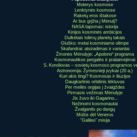
Moterys kosmose
Lenktynės kosmose
Raketų eros ištakose
Ar bus grįžta į Mėnulį?
NASA tapsmas: istorija
Kinijos kosminės ambicijos
Dulkėtais tolimų planetų takais
Gluško: metai kosminiame olimpe
Skafandrai: atsiradimas ir variantai
Žmonės Mėnulyje: „Apolono“ programa
Kosmonautikos pergalės ir pralaimėjimai
S. Koroliovas – sovietų kosmoso programos v
Astronomija: Žymesnieji įvykiai (20 a.)
Kuri akis tingi? Kosmosas ir iliuzijos
Daugkartinis orbitinis lėktuvas
Per meilės orgijas į žvaigždes
Pirmasis vežimas Mėnulyje
Jis žuvo iki Gagarino...
Nežinomi kosmonautai
Žvalgantis po dangų
Mūšis dėl Veneros
"Galileo" misija