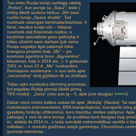
Tuo metu Rusija turėjo sunkiąją raketą
„Proton“, kuri poroje su „Sojuz“, leido į
orbitą iškelti sunkius blokus. JAV savo
ruoštu turėjo „Space shuttle“. Tad
nusimatė vaisingas bendradarbiavimas. Ir
tikrai, naudos turėjo visi – Vakarai
nusimetė dalį finansinės naštos, o
tarybiniai specialistai gavo galimybę ir
toliau užsiimti savo darbais (juk viena
Rusija negalėjo ilgai patempti tokio
brangaus projekto kaip „Mir“ – jos
kosmoso agentūrai buvo „išgyvenimo“
klausimas, kaip ir 2018-ais...). Ir galiausiai
2001 m. kovo 23 d. „Mir“ nuskandino
Ramiajame vandenyne - ir nuo tada apie
„nacionalinę“ stotį grįždavo tik su žodžiais.
Toliau vyko nuobodus derinimų procesas,
kol pagaliau Rusija pirmoji iškėlė pirmą
TKS modulį - „Zaria“ (viso pas ją – 5; apie juos daugiau
>>>>>
).
Dabar visos rimtos kalbos sukasi tik apie „Mokslą“ (
Nauka
). Tai st
moksliniams instrumentams, ERA manipuliatoriui, transporto laivų pri
gyvybinių funkcijų užtikrinimui, kuro tranzitui, stoties valdymui. Api
pabaiga) ir visa tai tėra teorija. Jis pradėtas kurti daugiau kaip prieš
m., atidėjo iki 2014 m., o tada sutrukdė nehermetiškas ventilis ir 
milteliais – ir modulis gražintas taisyti gamintojui, Chruničiovo centr
guminiai elementai...