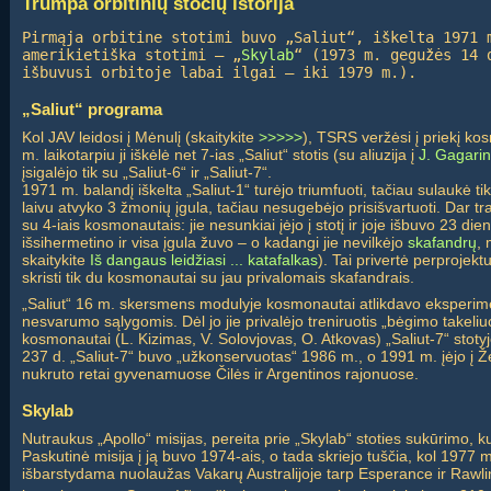
Trumpa orbitinių stočių istorija
Pirmąja orbitine stotimi buvo „Saliut“, iškelta 1971 
amerikietiška stotimi – „
Skylab
“ (1973 m. gegužės 14 
išbuvusi orbitoje labai ilgai – iki 1979 m.).
„Saliut“ programa
Kol JAV leidosi į Mėnulį (skaitykite
>>>>>
), TSRS veržėsi į priekį kos
m. laikotarpiu ji iškėlė net 7-ias „Saliut“ stotis (su aliuzija į
J. Gagari
įsigalėjo tik su „Saliut-6“ ir „Saliut-7“.
1971 m. balandį iškelta „Saliut-1“ turėjo triumfuoti, tačiau sulaukė ti
laivu atvyko 3 žmonių įgula, tačiau nesugebėjo prisišvartuoti. Dar t
su 4-iais kosmonautais: jie nesunkiai įėjo į stotį ir joje išbuvo 23 die
išsihermetino ir visa įgula žuvo – o kadangi jie nevilkėjo
skafandrų
, 
skaitykite
Iš dangaus leidžiasi ... katafalkas
). Tai privertė perprojektu
skristi tik du kosmonautai su jau privalomais skafandrais.
„Saliut“ 16 m. skersmens modulyje kosmonautai atlikdavo eksperim
nesvarumo sąlygomis. Dėl jo jie privalėjo treniruotis „bėgimo takeliuo
kosmonautai (L. Kizimas, V. Solovjovas, O. Atkovas) „Saliut-7“ sto
237 d. „Saliut-7“ buvo „užkonservuotas“ 1986 m., o 1991 m. įėjo į
nukruto retai gyvenamuose Čilės ir Argentinos rajonuose.
Skylab
Nutraukus „Apollo“ misijas, pereita prie „Skylab“ stoties sukūrimo, 
Paskutinė misija į ją buvo 1974-ais, o tada skriejo tuščia, kol 1977 m
išbarstydama nuolaužas Vakarų Australijoje tarp Esperance ir Rawl