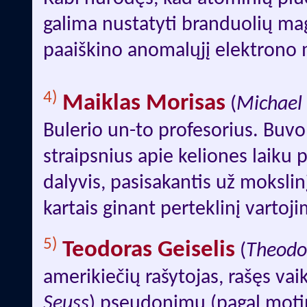
galima nustatyti branduolių m
paaiškino anomalųjį elektrono
4)
Maiklas Morisas
(
Michael 
Bulerio un-to profesorius. Buv
straipsnius apie keliones laiku
dalyvis, pasisakantis už mokslinį
kartais ginant perteklinį vartoji
5)
Teodoras Geiselis
(
Theodor
amerikiečių rašytojas, rašęs vai
Seuss
) pseudonimu (pagal motino