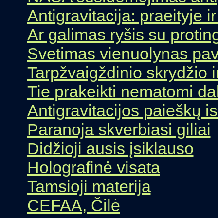
Antigravitacija: praeityje i
Ar galimas ryšis su proti
Svetimas vienuolynas pa
Tarpžvaigždinio skrydžio i
Tie prakeikti nematomi da
Antigravitacijos paieškų is
Paranoja skverbiasi giliai
Didžioji ausis įsiklauso
Holografinė visata
Tamsioji materija
CEFAA, Čilė