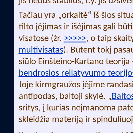
jis nebus stabilus, t.y. jis užsiv
Tačiau yra „orkaitė“ iš šios situ
tilto įėjimas ir išėjimas gali būt
visatose (žr.
>>>>>
, o taip skai
multivisatas
). Būtent tokį pasa
siūlo Einšteino-Kartano teorija 
bendrosios reliatyvumo teorijo
Joje kirmgraužos įėjime randas
antipodas, baltoji skylė. „
Baltos
sritys, į kurias neįmanoma pate
skleidžia materiją ir spinduliuoj