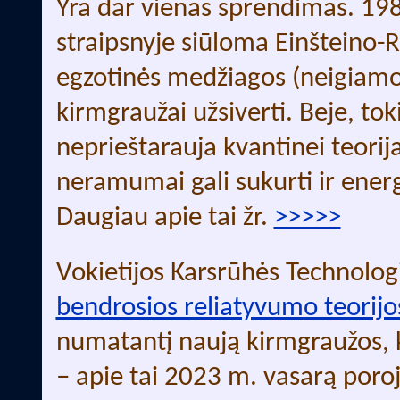
Yra dar vienas sprendimas. 1
straipsnyje siūloma Einšteino-Ro
egzotinės medžiagos (neigiamo 
kirmgraužai užsiverti. Beje, to
neprieštarauja kvantinei teori
neramumai gali sukurti ir ene
Daugiau apie tai žr.
>>>>>
Vokietijos Karsrūhės Technologij
bendrosios reliatyvumo teorijo
numatantį naują kirmgraužos, k
– apie tai 2023 m. vasarą poroj