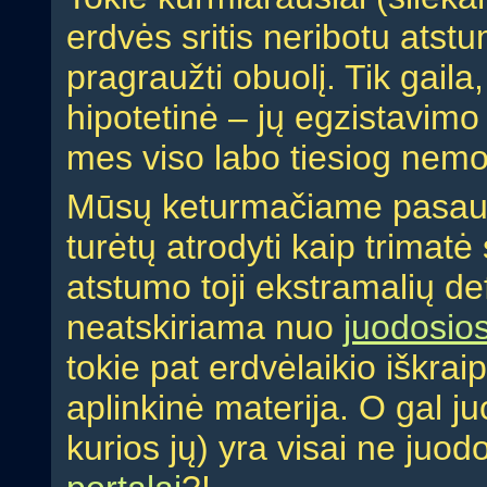
erdvės sritis neribotu atstu
pragraužti obuolį. Tik gaila,
hipotetinė – jų egzistavimo i
mes viso labo tiesiog nemo
Mūsų keturmačiame pasauly
turėtų atrodyti kaip trimatė
atstumo toji ekstramalių de
neatskiriama nuo
juodosios
tokie pat erdvėlaikio iškrai
aplinkinė materija. O gal j
kurios jų) yra visai ne juod