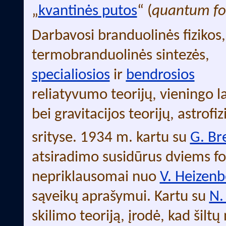
„
kvantinės putos
“ (
quantum f
Darbavosi branduolinės fizikos,
termobranduolinės sintezės,
specialiosios
ir
bendrosios
reliatyvumo teorijų, vieningo l
bei gravitacijos teorijų, astrofiz
srityse. 1934 m. kartu su
G. Br
atsiradimo susidūrus dviems f
nepriklausomai nuo
V. Heizen
sąveikų aprašymui. Kartu su
N.
skilimo teoriją, įrodė, kad šilt