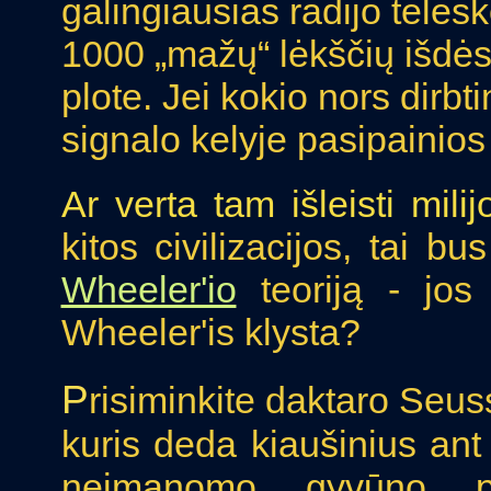
galingiausias radijo teles
1000 „mažų“ lėkščių išdės
plote. Jei kokio nors dirb
signalo kelyje pasipainios Ž
Ar verta tam išleisti mili
kitos civilizacijos, tai 
Wheeler'io
teoriją - jos 
Wheeler'is klysta?
P
risiminkite daktaro Seus
kuris deda kiaušinius ant
neįmanomo gyvūno pa