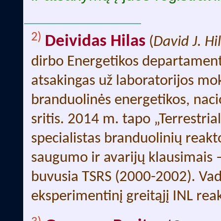
2)
Deividas Hilas
(
David J. Hil
dirbo Energetikos departamento
atsakingas už laboratorijos mok
branduolinės energetikos, naci
sritis. 2014 m. tapo „Terrestri
specialistas branduolinių reakto
saugumo ir avarijų klausimais –
buvusia TSRS (2000-2002). Vad
eksperimentinį greitąjį INL re