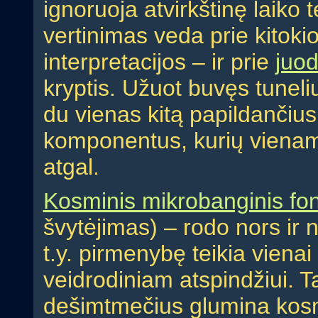
ignoruoja atvirkštinę laiko 
vertinimas veda prie kitokio
interpretacijos – ir prie
juod
kryptis. Užuot buvęs tuneliu
du vienas kitą papildančiu
komponentus, kurių viename 
atgal.
Kosminis mikrobanginis fo
švytėjimas) – rodo nors ir n
t.y. pirmenybę teikia vienai 
veidrodiniam atspindžiui. T
dešimtmečius glumina kosm