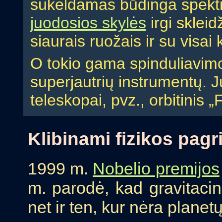
sukeldamas būdinga spek
juodosios skylės
irgi skleid
siaurais ruožais ir su visai
O tokio gama spinduliavimo
superjautrių instrumentų. Ju
teleskopai, pvz., orbitinis „F
Klibinami fizikos pagr
1999 m.
Nobelio premijos
m. parodė, kad gravitacin
net ir ten, kur nėra planetų