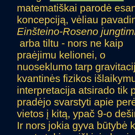
matematiškai parodė esan
koncepciją, vėliau pavadi
Einšteino-Roseno jungtim
arba tiltu - nors ne kaip
praėjimu kelionei, o
nuoseklumo tarp gravitacij
kvantinės fizikos išlaikymu
interpretacija atsirado tik
pradėjo svarstyti apie per
vietos į kitą, ypač 9-o de
Ir nors jokia gyva būtybė 