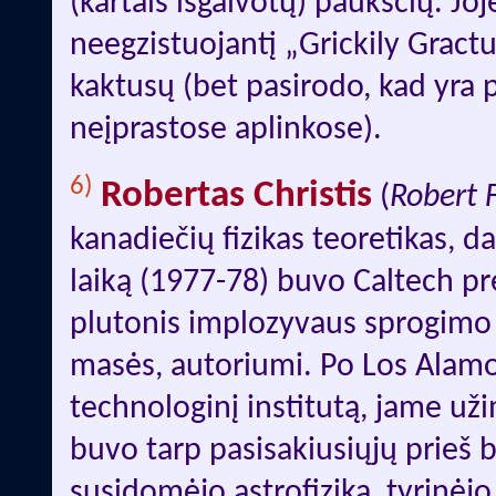
(kartais išgalvotų) paukščių. Jo
neegzistuojantį „Grickily Gractu
kaktusų (bet pasirodo, kad yra 
neįprastose aplinkose).
6)
Robertas Christis
(
Robert F
kanadiečių fizikas teoretikas,
laiką (1977-78) buvo Caltech pre
plutonis implozyvaus sprogimo m
masės, autoriumi. Po Los Alamos
technologinį institutą, jame už
buvo tarp pasisakiusiųjų prieš
susidomėjo astrofizika, tyrinėj