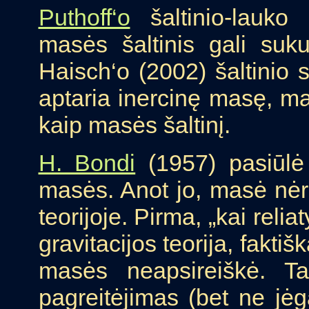
Puthoff‘o
šaltinio-lauko
masės šaltinis gali suku
Haisch‘o (2002) šaltinio
aptaria inercinę masę, m
kaip masės šaltinį.
H. Bondi
(1957) pasiūlė 
masės. Anot jo, masė nėra
teorijoje. Pirma, „kai rel
gravitacijos teorija, faktiš
masės neapsireiškė. Ta
pagreitėjimas (bet ne jėg