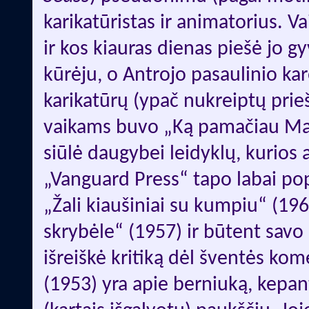
karikatūristas ir animatorius. V
ir kos kiauras dienas piešė jo g
kūrėju, o Antrojo pasaulinio kar
karikatūrų (ypač nukreiptų prie
vaikams buvo „Ką pamačiau Malb
siūlė daugybei leidyklų, kurios a
„Vanguard Press“ tapo labai pop
„Žali kiaušiniai su kumpiu“ (196
skrybėle“ (1957) ir būtent savo
išreiškė kritiką dėl šventės kom
(1953) yra apie berniuką, kepant