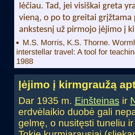
lėčiau. Tad, jei visiškai greta y
vieną, o po to greitai grįžtama 
ankstesnį už pirmojo įėjimo į k
M.S. Morris, K.S. Thorne. Wormho
interstellar travel: A tool for teach
1988
Įėjimo į kirmgraužą ap
Dar 1935 m.
Einšteinas
ir
erdvėlaikio duobė gali nepa
gelmę, o nusitęsti tuneliu ir
Tokie kurmiarausiai (slieka