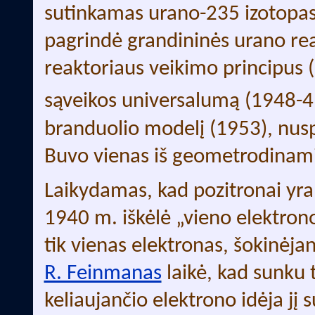
sutinkamas urano-235 izotopas,
pagrindė grandininės urano rea
reaktoriaus veikimo principus (
sąveikos universalumą (1948-49
branduolio modelį (1953), nus
Buvo vienas iš geometrodinami
Laikydamas, kad pozitronai yra e
1940 m. iškėlė „vieno elektrono 
tik vienas elektronas, šokinėjan
R. Feinmanas
laikė, kad sunku t
keliaujančio elektrono idėja jį s