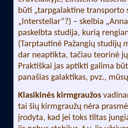
būti „tarpgalaktine transporto 
„Interstellar”?) – skelbia „Anna
paskelbta studija, kurią rengian
(Tarptautinė Pažangių studijų 
dar neaptikta, tačiau teorinė j
Praktiškai jas aptikti galima būt
panašias galaktikas, pvz., mūs
Klasikinės kirmgraužos
vadinam
tai šių kirmgraužų nėra prasm
įrodyta, kad jei toks tiltas jungi