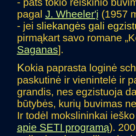
- pats tokio reiškinio buvim
pagal
J. Wheeler'į
(1957 m
- jei
sliekangės gali egzistu
pirmąkart savo romane „K
Saganas
].
K
okia paprasta loginė sc
paskutinė ir vienintelė ir p
grandis, nes egzistuoja d
būtybės, kurių buvimas n
Ir todėl mokslininkai ieško
apie SETI programą
). 20