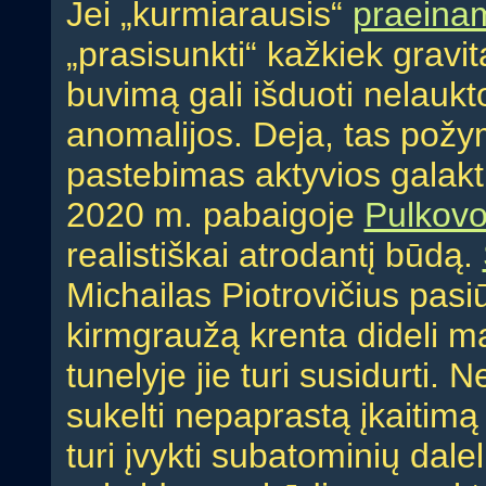
Jei „kurmiarausis“
praeina
„prasisunkti“ kažkiek gravita
buvimą gali išduoti nelaukt
anomalijos. Deja, tas požym
pastebimas aktyvios galakti
2020 m. pabaigoje
Pulkovo
realistiškai atrodantį būdą.
Michailas Piotrovičius pasiūl
kirmgraužą krenta dideli mat
tunelyje jie turi susidurti
sukelti nepaprastą įkaitimą (
turi įvykti subatominių dale