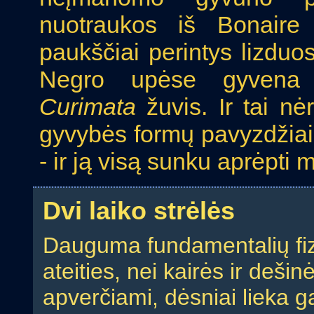
nuotraukos iš Bonaire 
paukščiai perintys lizduo
Negro upėse gyvena m
Curimata
žuvis. Ir tai n
gyvybės formų pavyzdžiai
- ir ją visą sunku aprėpti 
Dvi laiko strėlės
Dauguma fundamentalių fizik
ateities, nei kairės ir dešin
apverčiami, dėsniai lieka gal