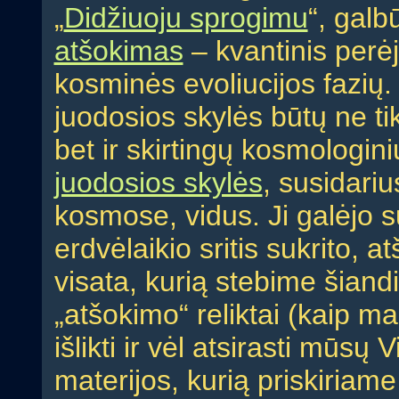
„
Didžiuoju sprogimu
“, galb
atšokimas
– kvantinis perėj
kosminės evoliucijos fazių.
juodosios skylės būtų ne tik 
bet ir skirtingų kosmologin
juodosios skylės
, susidari
kosmose, vidus. Ji galėjo s
erdvėlaikio sritis sukrito, a
visata, kurią stebime šiandien
„atšokimo“ reliktai (kaip 
išlikti ir vėl atsirasti mūs
materijos, kurią priskiriam