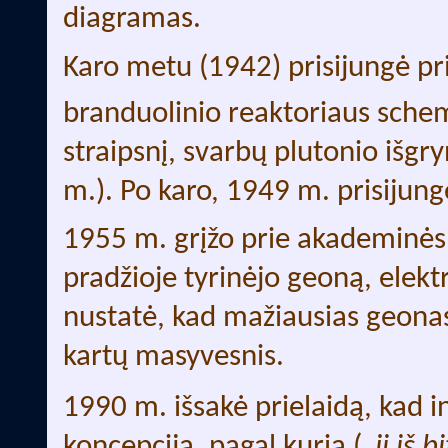
diagramas.
Karo metu (1942) prisijungė p
branduolinio reaktoriaus schem
straipsnį, svarbų plutonio išgry
m.). Po karo, 1949 m. prisijun
1955 m. grįžo prie akademinės v
pradžioje tyrinėjo geoną, elekt
nustatė, kad mažiausias geonas
kartų masyvesnis.
1990 m. išsakė prielaidą, kad i
koncepcija, pagal kurią („
ji iš b