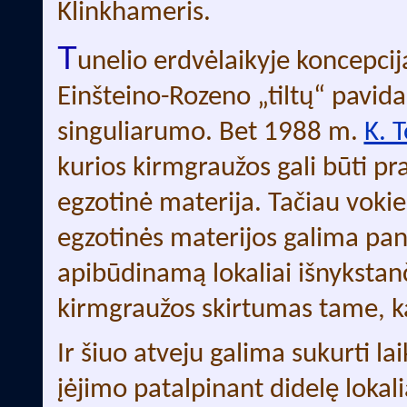
Klinkhameris.
T
unelio erdvėlaikyje koncepcij
Einšteino-Rozeno „tiltų“ pavidal
singuliarumo. Bet 1988 m.
K. 
kurios kirmgraužos gali būti pra
egzotinė materija. Tačiau voki
egzotinės materijos galima pan
apibūdinamą lokaliai išnykstan
kirmgraužos skirtumas tame, kad
Ir šiuo atveju galima sukurti l
įėjimo patalpinant didelę lokali