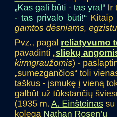
„Kas gali būti - tas yra!“
Ir 
- tas privalo būti!“
Kitaip 
gamtos dėsniams, egzistu
Pvz., pagal
reliatyvumo t
pavadinti „
sliekų angomi
kirmgraužomis
) - paslapt
„sumezgančios“ toli viena
taškus - įsmukę į vieną tok
galbūt už tūkstančių švie
(1935 m.
A. Einšteinas
su
kolega
Nathan Rosen’u