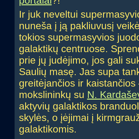
portalai
?!
Ir juk neveltui supermasyvio
nuneša į ją pakliuvusį veikė
tokios supermasyvios juodo
galaktikų centruose. Sprend
prie jų judėjimo, jos gali su
Saulių masę. Jas supa tank
greitėjančios ir kaistančio
mokslininkų su
N. Kardaše
aktyvių galaktikos branduoli
skylės, o įėjimai į kirmgrau
galaktikomis.