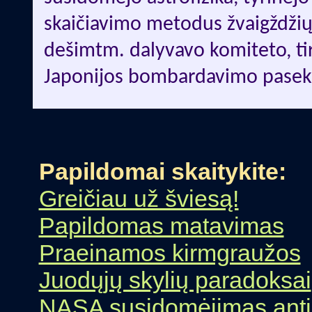
skaičiavimo metodus žvaigždžių
dešimtm. dalyvavo komiteto, ti
Japonijos bombardavimo pase
Papildomai skaitykite:
Greičiau už šviesą!
Papildomas matavimas
Praeinamos kirmgraužos
Juodųjų skylių paradoksai
NASA susidomėjimas antig