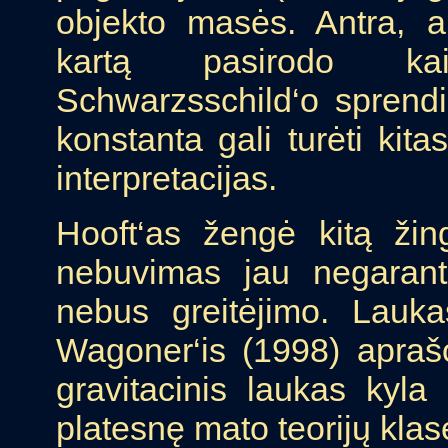
objekto masės. Antra, a
kartą pasirodo kai
Schwarzsschild‘o sprend
konstanta gali turėti kita
interpretacijas.
Hooft‘as žengė kitą žing
nebuvimas jau negarant
nebus greitėjimo. Lauka
Wagoner‘is (1998) apraš
gravitacinis laukas kyla 
platesnę mato teorijų klas