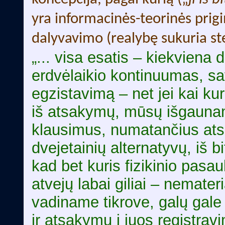
yra informacinės-teorinės prigi
dalyvavimo (realybę sukuria ste
„... visa esatis – kiekviena 
erdvėlaikio kontinuumas, sav
egzistavimą – net jei kai kur
iš atsakymų, mūsų išgaunamų
klausimus, numatančius atsak
dvejetainių alternatyvų, iš b
kad bet kuris fizikinio pasaul
atvejų labai giliai – nemateri
vadiname tikrove, galų gale 
ir atsakymų į juos registrav