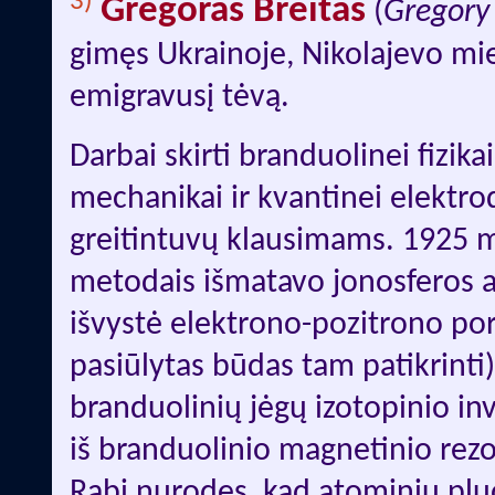
3)
Gregoras Breitas
(
Gregory 
gimęs Ukrainoje, Nikolajevo mie
emigravusį tėvą.
Darbai skirti branduolinei fizikai
mechanikai ir kvantinei elektrod
greitintuvų klausimams. 1925 m
metodais išmatavo jonosferos a
išvystė elektrono-pozitrono po
pasiūlytas būdas tam patikrinti
branduolinių jėgų izotopinio inv
iš branduolinio magnetinio rezo
Rabi nurodęs, kad atominių pl