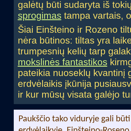
galėtų būti sudaryta iš tokių
sprogimas
tampa vartais, o
Šiai Einšteino ir Rozeno til
nėra būtinos: tiltas yra laik
trumpesnių kelių tarp galakti
mokslinės fantastikos
kirmg
pateikia nuoseklų kvantinį 
erdvėlaikis įkūnija pusiausv
ir kur mūsų visata galėjo turė
Paukščio tako viduryje gali būti
erdvėlaikyje, Einšteino-Roseno t