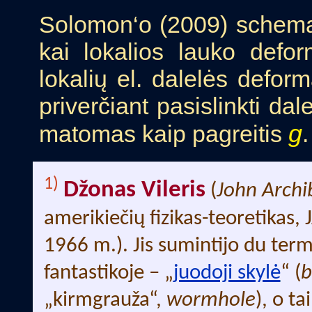
Solomon‘o (2009) schema p
kai lokalios lauko defor
lokalių el. dalelės deform
priverčiant pasislinkti da
g
matomas kaip pagreitis
.
1)
Džonas Vileris
(
John Archi
amerikiečių fizikas-teoretikas, 
1966 m.). Jis sumintijo du term
fantastikoje – „
juodoji skylė
“ (
b
„kirmgrauža“,
wormhole
), o ta