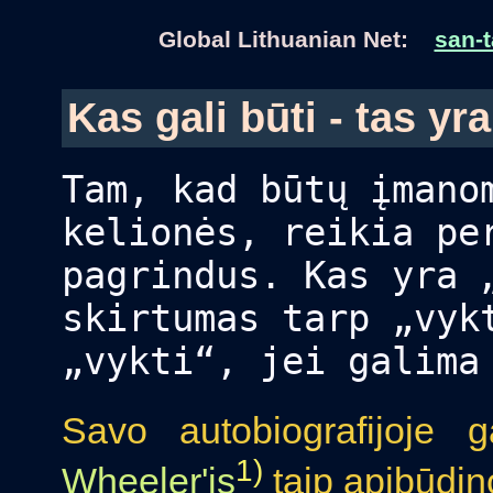
Global Lithuanian Net:
san-t
Kas gali būti - tas yra
Tam, kad būtų įmano
kelionės, reikia pe
pagrindus. Kas yra 
skirtumas tarp „vyk
„vykti“, jei galima
Savo autobiografijoje 
1)
Wheeler'is
taip apibūdin